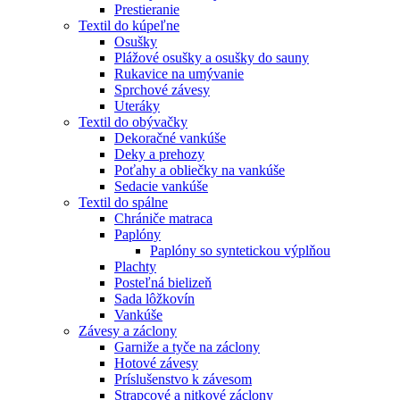
Prestieranie
Textil do kúpeľne
Osušky
Plážové osušky a osušky do sauny
Rukavice na umývanie
Sprchové závesy
Uteráky
Textil do obývačky
Dekoračné vankúše
Deky a prehozy
Poťahy a obliečky na vankúše
Sedacie vankúše
Textil do spálne
Chrániče matraca
Paplóny
Paplóny so syntetickou výplňou
Plachty
Posteľná bielizeň
Sada lôžkovín
Vankúše
Závesy a záclony
Garniže a tyče na záclony
Hotové závesy
Príslušenstvo k závesom
Strapcové a nitkové záclony