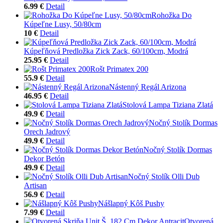
6.99 €
Detail
Rohožka Do
Kúpeľne Lusy, 50/80cm
10 €
Detail
Kúpeľňová Predložka Zick Zack, 60/100cm, Modrá
25.95 €
Detail
Rošt Primatex 200
55.9 €
Detail
Nástenný Regál Arizona
46.95 €
Detail
Stolová Lampa Tiziana Zlatá
49.9 €
Detail
Nočný Stolík Dormas
Orech Jadrový
49.9 €
Detail
Nočný Stolík Dormas
Dekor Betón
49.9 €
Detail
Nočný Stolík Olli Dub
Artisan
56.9 €
Detail
Nášlapný Kôš Pushy
7.99 €
Detail
Otvorená