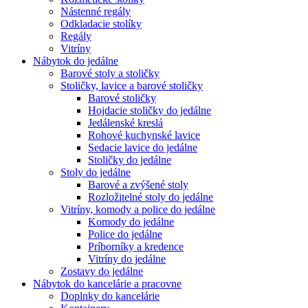
Nástenné regály
Odkladacie stolíky
Regály
Vitríny
Nábytok do jedálne
Barové stoly a stoličky
Stoličky, lavice a barové stoličky
Barové stoličky
Hojdacie stoličky do jedálne
Jedálenské kreslá
Rohové kuchynské lavice
Sedacie lavice do jedálne
Stoličky do jedálne
Stoly do jedálne
Barové a zvýšené stoly
Rozložitelné stoly do jedálne
Vitríny, komody a police do jedálne
Komody do jedálne
Police do jedálne
Príborníky a kredence
Vitríny do jedálne
Zostavy do jedálne
Nábytok do kancelárie a pracovne
Doplnky do kancelárie