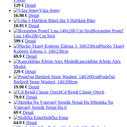
F3000
129 €
Detail
Váza Jenny
16.98 €
Detail
Lišta S Háčikmi Bike
10.95 €
Detail
Boxspring Posteľ
Lisa 140x200 Cm Sivá
599 €
Detail
Plocho Tkaný
Koberec Edessa 3, 160/230cm
69.9 €
Detail
Kancelářske Křeslo Alex
Modrá
229 €
Detail
Posteľná
Bielizeň Stone Washed, 140/200cm
19.98 €
Detail
Cd Regál Classic Orech
79.9 €
Detail
Skrinka Na
Vstavaný Sporák Nepal Hu 6
69 €
Detail
Stolička Enna
64.9 €
Detail