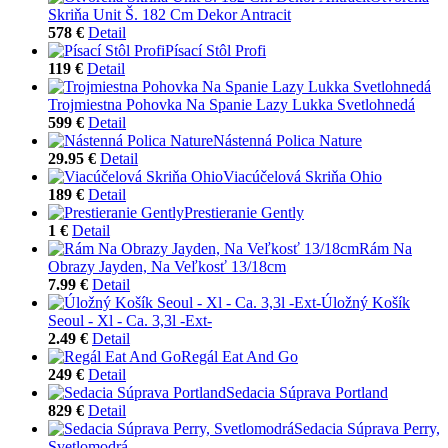
Skriňa Unit Š. 182 Cm Dekor Antracit
578 €
Detail
Písací Stôl Profi
119 €
Detail
Trojmiestna Pohovka Na Spanie Lazy Lukka Svetlohnedá
599 €
Detail
Nástenná Polica Nature
29.95 €
Detail
Viacúčelová Skriňa Ohio
189 €
Detail
Prestieranie Gently
1 €
Detail
Rám Na
Obrazy Jayden, Na Veľkosť 13/18cm
7.99 €
Detail
Úložný Košík
Seoul - Xl - Ca. 3,3l -Ext-
2.49 €
Detail
Regál Eat And Go
249 €
Detail
Sedacia Súprava Portland
829 €
Detail
Sedacia Súprava Perry,
Svetlomodrá