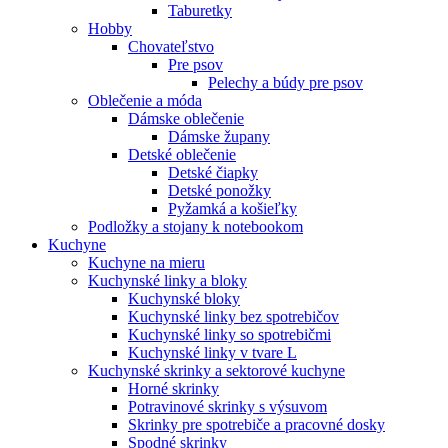
Taburetky
Hobby
Chovateľstvo
Pre psov
Pelechy a búdy pre psov
Oblečenie a móda
Dámske oblečenie
Dámske župany
Detské oblečenie
Detské čiapky
Detské ponožky
Pyžamká a košieľky
Podložky a stojany k notebookom
Kuchyne
Kuchyne na mieru
Kuchynské linky a bloky
Kuchynské bloky
Kuchynské linky bez spotrebičov
Kuchynské linky so spotrebičmi
Kuchynské linky v tvare L
Kuchynské skrinky a sektorové kuchyne
Horné skrinky
Potravinové skrinky s výsuvom
Skrinky pre spotrebiče a pracovné dosky
Spodné skrinky