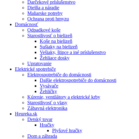
Darčekové príslušenstvo
Dielňa a náradie
Maliarske potreby
Ochrana proti hmyzu
Domácnosť
Odpadkové koše
Starostlivosť o bielizeň
Koše na bielizeň
Sušiaky na bielizeň
Vešiaky, štipce a iné príslušenstvo
Žehliace dosky
Upratovanie
Elektrické spotrebiče
Elektrospotrebiče do domácnosti
Dalšie elektrospotrebiče do domácnosti
Vysávače
Žehličky
Kúrenie, ventilátory a elektrické krby
Starostlivosť o vlasy
Zábavná elektronika
Heureka.sk
Detský tovar
Hračky
Plyšové hračky
Dom a záhrada