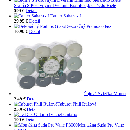
Skriňa S Posuvnými Dverami Bramfeld,biela/sklo Biele
599 €
Detail
Tanier Sahara - L
29.95 €
Detail
Dekoračný Podnos Glass
10.99 €
Detail
Čajová Sviečka Momo
2.49 €
Detail
Taburet Phill Ružová
25.9 €
Detail
Tv Diel Ontario
199 €
Detail
Montážna Sada Pre Vane