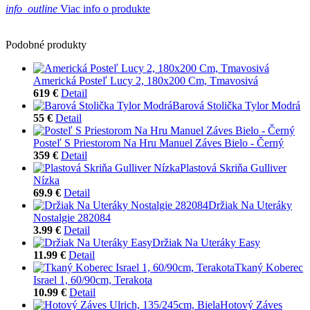
info_outline
Viac info o produkte
Podobné produkty
Americká Posteľ Lucy 2, 180x200 Cm, Tmavosivá
619 €
Detail
Barová Stolička Tylor Modrá
55 €
Detail
Posteľ S Priestorom Na Hru Manuel Záves Bielo - Černý
359 €
Detail
Plastová Skriňa Gulliver
Nízka
69.9 €
Detail
Držiak Na Uteráky
Nostalgie 282084
3.99 €
Detail
Držiak Na Uteráky Easy
11.99 €
Detail
Tkaný Koberec
Israel 1, 60/90cm, Terakota
10.99 €
Detail
Hotový Záves