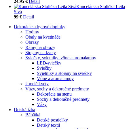
24.95 €
Detail
Kancelárska Stolička Leila
Sivá
99 €
Detail
Dekorácie a bytové doplnky
Hodiny
Obaly na kvetináče
Obrazy
Rámy na obrazy
Stojany na kvety
Sviečky, svietniky, vône a aromalampy
LED-sviečky
Sviečky
Svietniky a stojany na sviečky
Vône a aromalampy
Umelé kvety
Vázy, sochy a dekoračné predmety
Dekorácie na stenu
Sochy a dekoračné predmety
Vázy
Detská izba
Bábätká
Detské postieľky
Detský textil