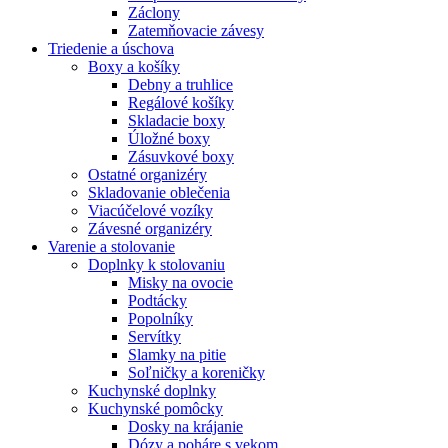
Záclony
Zatemňovacie závesy
Triedenie a úschova
Boxy a košíky
Debny a truhlice
Regálové košíky
Skladacie boxy
Úložné boxy
Zásuvkové boxy
Ostatné organizéry
Skladovanie oblečenia
Viacúčelové vozíky
Závesné organizéry
Varenie a stolovanie
Doplnky k stolovaniu
Misky na ovocie
Podtácky
Popolníky
Servítky
Slamky na pitie
Soľničky a koreničky
Kuchynské doplnky
Kuchynské pomôcky
Dosky na krájanie
Dózy a poháre s vekom