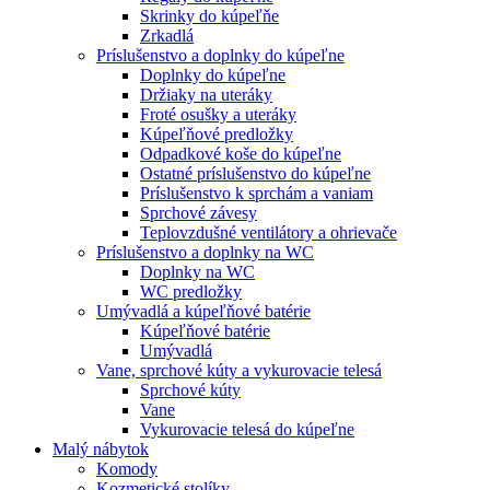
Skrinky do kúpeľňe
Zrkadlá
Príslušenstvo a doplnky do kúpeľne
Doplnky do kúpeľne
Držiaky na uteráky
Froté osušky a uteráky
Kúpeľňové predložky
Odpadkové koše do kúpeľne
Ostatné príslušenstvo do kúpeľne
Príslušenstvo k sprchám a vaniam
Sprchové závesy
Teplovzdušné ventilátory a ohrievače
Príslušenstvo a doplnky na WC
Doplnky na WC
WC predložky
Umývadlá a kúpeľňové batérie
Kúpeľňové batérie
Umývadlá
Vane, sprchové kúty a vykurovacie telesá
Sprchové kúty
Vane
Vykurovacie telesá do kúpeľne
Malý nábytok
Komody
Kozmetické stolíky