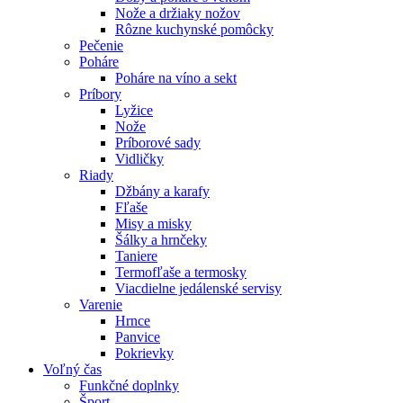
Nože a držiaky nožov
Rôzne kuchynské pomôcky
Pečenie
Poháre
Poháre na víno a sekt
Príbory
Lyžice
Nože
Príborové sady
Vidličky
Riady
Džbány a karafy
Fľaše
Misy a misky
Šálky a hrnčeky
Taniere
Termofľaše a termosky
Viacdielne jedálenské servisy
Varenie
Hrnce
Panvice
Pokrievky
Voľný čas
Funkčné doplnky
Šport