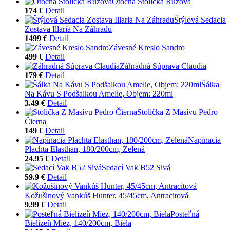
Otočná Stolička Ružová
174 €
Detail
Štýlová Sedacia
Zostava Illaria Na Záhradu
1499 €
Detail
Závesné Kreslo Sandro
499 €
Detail
Záhradná Súprava Claudia
179 €
Detail
Šálka
Na Kávu S Podšalkou Amelie, Objem: 220ml
3.49 €
Detail
Stolička Z Masívu Pedro
Čierna
149 €
Detail
Napínacia
Plachta Elasthan, 180/200cm, Zelená
24.95 €
Detail
Sedací Vak B52 Sivá
59.9 €
Detail
Kožušinový Vankúš Hunter, 45/45cm, Antracitová
9.99 €
Detail
Posteľná
Bielizeň Miez, 140/200cm, Biela