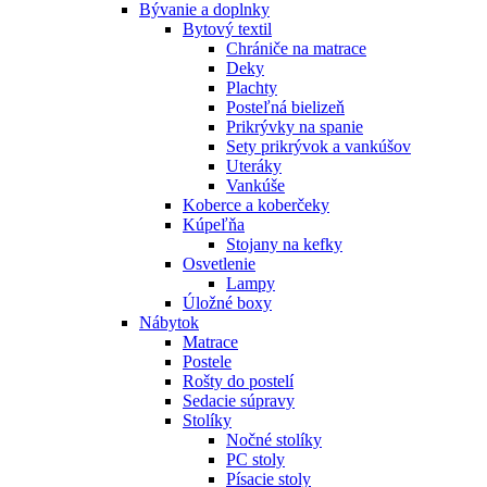
Bývanie a doplnky
Bytový textil
Chrániče na matrace
Deky
Plachty
Posteľná bielizeň
Prikrývky na spanie
Sety prikrývok a vankúšov
Uteráky
Vankúše
Koberce a koberčeky
Kúpeľňa
Stojany na kefky
Osvetlenie
Lampy
Úložné boxy
Nábytok
Matrace
Postele
Rošty do postelí
Sedacie súpravy
Stolíky
Nočné stolíky
PC stoly
Písacie stoly