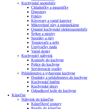
Kuchynské spotrebiče
Chladničky a mrazničky
Digestory
Fritézy
Kávovary a varné kanvice
Mikrovlnné rúry a minipekárne
Ostatné kuchynské elektrospotrebiče
Šejkre a mixéry
Sporáky a rúry
Toustovače a grily
Umývačky riadu
Varné dosky
Kuchynský nábytok
Komody do kuchyne
Police do kuchyne
Servírovacie vozíky
Príslušenstvo a vybavenie kuchyne
Doplnky a príslušenstvo do kuchyne
Kuchynské batérie
Kuchynské drezy
Odpadkové koše do kuchyne
Kúpeľne
Nábytok do kúpeľne
Kúpeľňové zostavy
Regály do kúpeľne