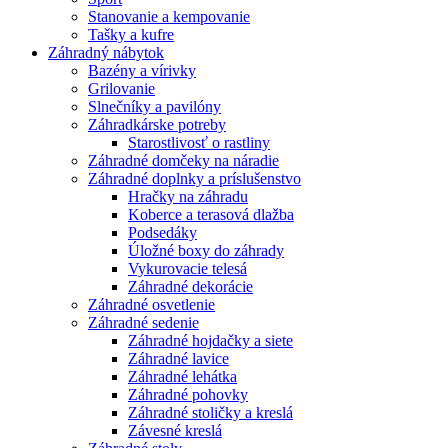
Stanovanie a kempovanie
Tašky a kufre
Záhradný nábytok
Bazény a vírivky
Grilovanie
Slnečníky a pavilóny
Záhradkárske potreby
Starostlivosť o rastliny
Záhradné domčeky na náradie
Záhradné doplnky a príslušenstvo
Hračky na záhradu
Koberce a terasová dlažba
Podsedáky
Úložné boxy do záhrady
Vykurovacie telesá
Záhradné dekorácie
Záhradné osvetlenie
Záhradné sedenie
Záhradné hojdačky a siete
Záhradné lavice
Záhradné lehátka
Záhradné pohovky
Záhradné stoličky a kreslá
Závesné kreslá