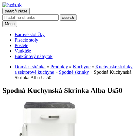
search
close
search
Menu
Barové stoličky
Písacie stoly
Postele
Vankúše
Balkónový nábytok
Domáca stránka
»
Produkty
»
Kuchyne
»
Kuchynské skrinky
a sektorové kuchyne
»
Spodné skrinky
»
Spodná Kuchynská
Skrinka Alba Us50
Spodná Kuchynská Skrinka Alba Us50