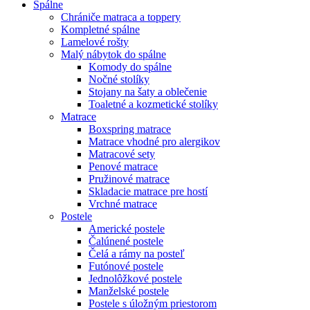
Spálne
Chrániče matraca a toppery
Kompletné spálne
Lamelové rošty
Malý nábytok do spálne
Komody do spálne
Nočné stolíky
Stojany na šaty a oblečenie
Toaletné a kozmetické stolíky
Matrace
Boxspring matrace
Matrace vhodné pro alergikov
Matracové sety
Penové matrace
Pružinové matrace
Skladacie matrace pre hostí
Vrchné matrace
Postele
Americké postele
Čalúnené postele
Čelá a rámy na posteľ
Futónové postele
Jednolôžkové postele
Manželské postele
Postele s úložným priestorom