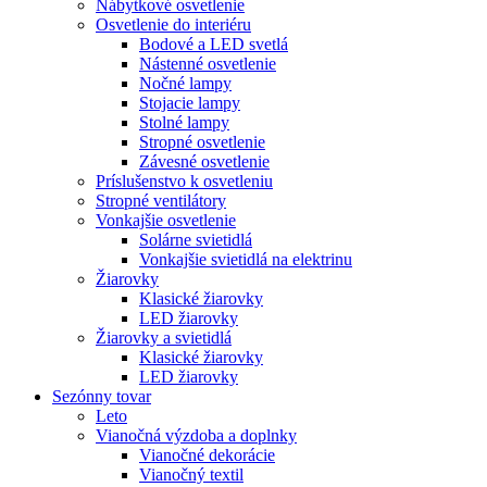
Nábytkové osvetlenie
Osvetlenie do interiéru
Bodové a LED svetlá
Nástenné osvetlenie
Nočné lampy
Stojacie lampy
Stolné lampy
Stropné osvetlenie
Závesné osvetlenie
Príslušenstvo k osvetleniu
Stropné ventilátory
Vonkajšie osvetlenie
Solárne svietidlá
Vonkajšie svietidlá na elektrinu
Žiarovky
Klasické žiarovky
LED žiarovky
Žiarovky a svietidlá
Klasické žiarovky
LED žiarovky
Sezónny tovar
Leto
Vianočná výzdoba a doplnky
Vianočné dekorácie
Vianočný textil