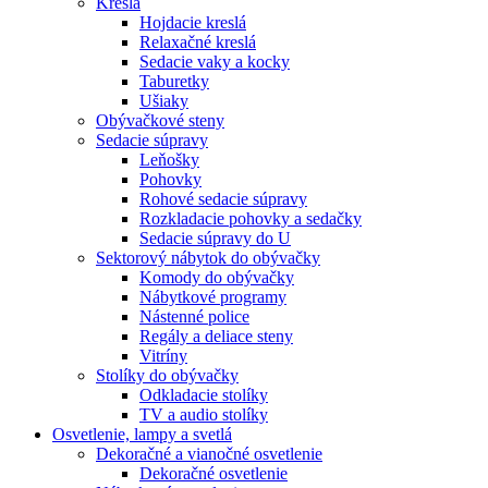
Kreslá
Hojdacie kreslá
Relaxačné kreslá
Sedacie vaky a kocky
Taburetky
Ušiaky
Obývačkové steny
Sedacie súpravy
Leňošky
Pohovky
Rohové sedacie súpravy
Rozkladacie pohovky a sedačky
Sedacie súpravy do U
Sektorový nábytok do obývačky
Komody do obývačky
Nábytkové programy
Nástenné police
Regály a deliace steny
Vitríny
Stolíky do obývačky
Odkladacie stolíky
TV a audio stolíky
Osvetlenie, lampy a svetlá
Dekoračné a vianočné osvetlenie
Dekoračné osvetlenie