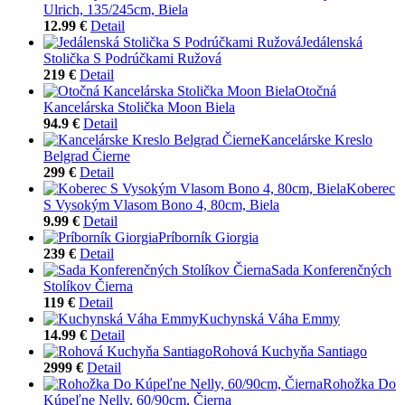
Ulrich, 135/245cm, Biela
12.99 €
Detail
Jedálenská
Stolička S Podrúčkami Ružová
219 €
Detail
Otočná
Kancelárska Stolička Moon Biela
94.9 €
Detail
Kancelárske Kreslo
Belgrad Čierne
299 €
Detail
Koberec
S Vysokým Vlasom Bono 4, 80cm, Biela
9.99 €
Detail
Príborník Giorgia
239 €
Detail
Sada Konferenčných
Stolíkov Čierna
119 €
Detail
Kuchynská Váha Emmy
14.99 €
Detail
Rohová Kuchyňa Santiago
2999 €
Detail
Rohožka Do
Kúpeľne Nelly, 60/90cm, Čierna