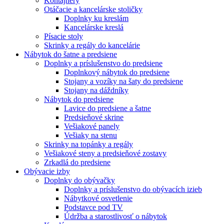
Kontajnery
Otáčacie a kancelárske stoličky
Doplnky ku kreslám
Kancelárske kreslá
Písacie stoly
Skrinky a regály do kancelárie
Nábytok do šatne a predsiene
Doplnky a príslušenstvo do predsiene
Doplnkový nábytok do predsiene
Stojany a vozíky na šaty do predsiene
Stojany na dáždníky
Nábytok do predsiene
Lavice do predsiene a šatne
Predsieňové skrine
Vešiakové panely
Vešiaky na stenu
Skrinky na topánky a regály
Vešiakové steny a predsieňové zostavy
Zrkadlá do predsiene
Obývacie izby
Doplnky do obývačky
Doplnky a príslušenstvo do obývacích izieb
Nábytkové osvetlenie
Podstavce pod TV
Údržba a starostlivosť o nábytok