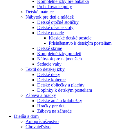
Kompletné izby pre bábätká
Prebaľovacie pulty
Detské matrace
Nábytok pre deti a mládež
Detské otočné stoličky
Detské písacie stoly
Detské postele
Klasické detské postele
Príslušenstvo k detským posteliam
Detské skrine
Kompletné izby pre deti
Nábytok pre najmenších
Sedacie vaky
Textil do detskej izby
Detské deky
Detské koberce
Detské obliečky a plachty
Doplnky k detským posteliam
Zábava a hračky
Detské autá a kolobežky
Hračky pre deti
Zábava na záhrade
Dielňa a dom
Autopríslušenstvo
Chovateľstvo