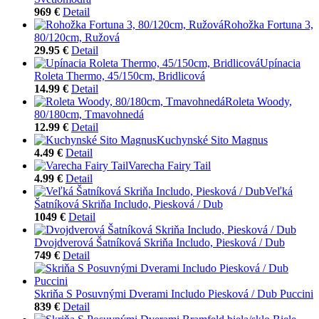
969 €
Detail
Rohožka Fortuna 3,
80/120cm, Ružová
29.95 €
Detail
Upínacia
Roleta Thermo, 45/150cm, Bridlicová
14.99 €
Detail
Roleta Woody,
80/180cm, Tmavohnedá
12.99 €
Detail
Kuchynské Sito Magnus
4.49 €
Detail
Varecha Fairy Tail
4.99 €
Detail
Veľká
Šatníková Skriňa Includo, Piesková / Dub
1049 €
Detail
Dvojdverová Šatníková Skriňa Includo, Piesková / Dub
749 €
Detail
Skriňa S Posuvnými Dverami Includo Piesková / Dub Puccini
839 €
Detail