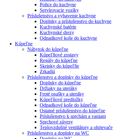
Police do kuchyne
Servírovacie vozíky
Príslušenstvo a vybavenie kuchyne
Doplnky a príslušenstvo do kuchyne
Kuchynské batérie
Kuchynské drezy
Odpadkové koše do kuchyne
Kúpeľne
Nábytok do kúpeľne
Kúpeľňové zostavy
Regály do kúpeľne
Skrinky do kúpeľňe
Zrkadlá
Príslušenstvo a doplnky do kúpeľne
Doplnky do kúpeľne
Držiaky na uteráky
Froté osušky a uteráky
Kúpeľňové predložky
Odpadkové koše do kúpeľne
Ostatné príslušenstvo do kúpeľne
Príslušenstvo k sprchám a vaniam
Sprchové závesy
Teplovzdušné ventilátory a ohrievače
Príslušenstvo a doplnky na WC
Doplnky na WC