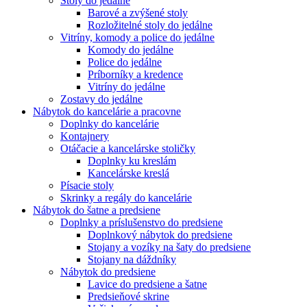
Stoly do jedálne
Barové a zvýšené stoly
Rozložitelné stoly do jedálne
Vitríny, komody a police do jedálne
Komody do jedálne
Police do jedálne
Príborníky a kredence
Vitríny do jedálne
Zostavy do jedálne
Nábytok do kancelárie a pracovne
Doplnky do kancelárie
Kontajnery
Otáčacie a kancelárske stoličky
Doplnky ku kreslám
Kancelárske kreslá
Písacie stoly
Skrinky a regály do kancelárie
Nábytok do šatne a predsiene
Doplnky a príslušenstvo do predsiene
Doplnkový nábytok do predsiene
Stojany a vozíky na šaty do predsiene
Stojany na dáždníky
Nábytok do predsiene
Lavice do predsiene a šatne
Predsieňové skrine