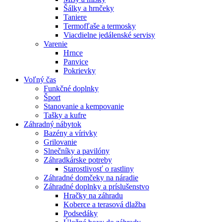
Šálky a hrnčeky
Taniere
Termofľaše a termosky
Viacdielne jedálenské servisy
Varenie
Hrnce
Panvice
Pokrievky
Voľný čas
Funkčné doplnky
Šport
Stanovanie a kempovanie
Tašky a kufre
Záhradný nábytok
Bazény a vírivky
Grilovanie
Slnečníky a pavilóny
Záhradkárske potreby
Starostlivosť o rastliny
Záhradné domčeky na náradie
Záhradné doplnky a príslušenstvo
Hračky na záhradu
Koberce a terasová dlažba
Podsedáky