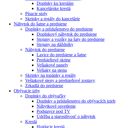
Doplnky ku kreslám
Kancelárske kreslá
Písacie stoly
Skrinky a regály do kancelárie
Nábytok do šatne a predsiene
Doplnky a príslušenstvo do predsiene
Doplnkový nábytok do predsiene
Stojany a vozíky na šaty do predsiene
Stojany na dáždníky
Nábytok do predsiene
Lavice do predsiene a šatne
Predsieňové skrine
Vešiakové panely
Vešiaky na stenu
Skrinky na topánky a regály
Vešiakové steny a predsieňové zostavy
Zrkadlá do predsiene
Obývacie izby
Doplnky do obývačky
Doplnky a príslušenstvo do obývacích izieb
Nábytkové osvetlenie
Podstavce pod TV
Údržba a starostlivosť o nábytok
Kreslá
Hojdacie kreslá