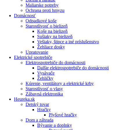
Maliarske potreby
Ochrana proti hmyzu
Domácnosť
Odpadkové koše
Starostlivosť o bielizeň
Koše na bielizeň
Sušiaky na bielizeň
Vešiaky, štipce a iné príslušenstvo
Žehliace dosky
Upratovanie
Elektrické spotrebiče
Elektrospotrebiče do domácnosti
Dalšie elektrospotrebiče do domácnosti
Vysávače
Žehličky
Kúrenie, ventilátory a elektrické krby
Starostlivosť o vlasy
Zábavná elektronika
Heureka.sk
Detský tovar
Hračky
Plyšové hračky
Dom a záhrada
Bývanie a doplnky