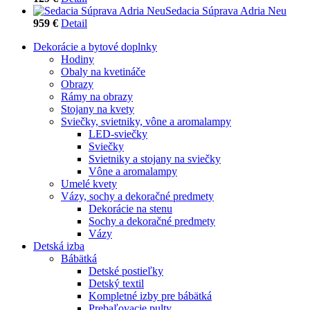
Sedacia Súprava Adria Neu
959 €
Detail
Dekorácie a bytové doplnky
Hodiny
Obaly na kvetináče
Obrazy
Rámy na obrazy
Stojany na kvety
Sviečky, svietniky, vône a aromalampy
LED-sviečky
Sviečky
Svietniky a stojany na sviečky
Vône a aromalampy
Umelé kvety
Vázy, sochy a dekoračné predmety
Dekorácie na stenu
Sochy a dekoračné predmety
Vázy
Detská izba
Bábätká
Detské postieľky
Detský textil
Kompletné izby pre bábätká
Prebaľovacie pulty