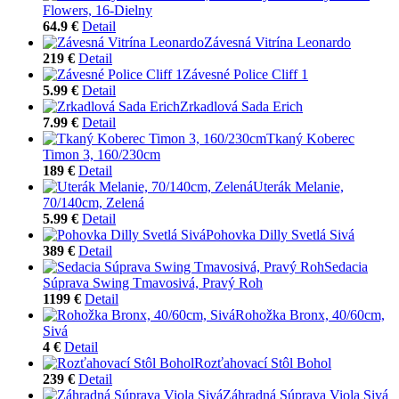
Flowers, 16-Dielny
64.9 €
Detail
Závesná Vitrína Leonardo
219 €
Detail
Závesné Police Cliff 1
5.99 €
Detail
Zrkadlová Sada Erich
7.99 €
Detail
Tkaný Koberec
Timon 3, 160/230cm
189 €
Detail
Uterák Melanie,
70/140cm, Zelená
5.99 €
Detail
Pohovka Dilly Svetlá Sivá
389 €
Detail
Sedacia
Súprava Swing Tmavosivá, Pravý Roh
1199 €
Detail
Rohožka Bronx, 40/60cm,
Sivá
4 €
Detail
Rozťahovací Stôl Bohol
239 €
Detail
Záhradná Súprava Viola Sivá