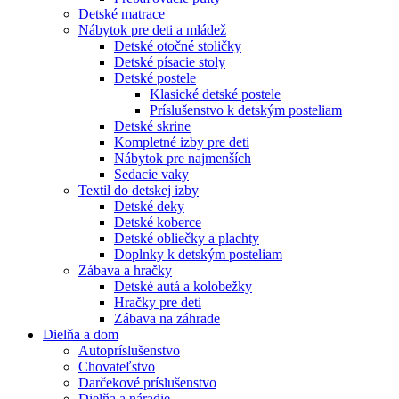
Detské matrace
Nábytok pre deti a mládež
Detské otočné stoličky
Detské písacie stoly
Detské postele
Klasické detské postele
Príslušenstvo k detským posteliam
Detské skrine
Kompletné izby pre deti
Nábytok pre najmenších
Sedacie vaky
Textil do detskej izby
Detské deky
Detské koberce
Detské obliečky a plachty
Doplnky k detským posteliam
Zábava a hračky
Detské autá a kolobežky
Hračky pre deti
Zábava na záhrade
Dielňa a dom
Autopríslušenstvo
Chovateľstvo
Darčekové príslušenstvo
Dielňa a náradie