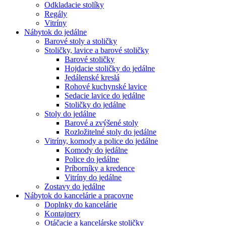
Odkladacie stolíky
Regály
Vitríny
Nábytok do jedálne
Barové stoly a stoličky
Stoličky, lavice a barové stoličky
Barové stoličky
Hojdacie stoličky do jedálne
Jedálenské kreslá
Rohové kuchynské lavice
Sedacie lavice do jedálne
Stoličky do jedálne
Stoly do jedálne
Barové a zvýšené stoly
Rozložitelné stoly do jedálne
Vitríny, komody a police do jedálne
Komody do jedálne
Police do jedálne
Príborníky a kredence
Vitríny do jedálne
Zostavy do jedálne
Nábytok do kancelárie a pracovne
Doplnky do kancelárie
Kontajnery
Otáčacie a kancelárske stoličky