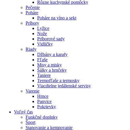
Rôzne kuchynské pomôcky
Pečenie
Poháre
Poháre na víno a sekt
Príbory
Lyžice
Nože
Príborové sady
Vidličky
Riady
Džbány a karafy
Fľaše
Misy a misky
Šálky a hrnčeky
Taniere
Termofľaše a termosky
Viacdielne jedálenské servisy
Varenie
Hrnce
Panvice
Pokrievky
Voľný čas
Funkčné doplnky
Šport
Stanovanie a kempovanie