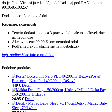
do jedálne. Viete si ju v katalógu dohľadať aj pod EAN kódom:
9010585103257
Dodanie: cca 3 pracovné dni
Recenzie, skúsenosti
Termín dodania bol cca 3 pracovné dni ale to si človek dnes
už nepomôže
Akciovej cene 99.00 € som nemohol odolať.
Podľa heureky najlacnejšie na moebelix.sk
info_outline
Viac info o produkte
Podobné produkty
Posteľ
Boxspring Nero Pl: 140/200cm, Béžová
449 €
Detail
Mäkká Deka Fay,
150/200cm, Hrdzavá
24.95 €
Detail
Detský Matrac Baby
Sleep 70/140cm