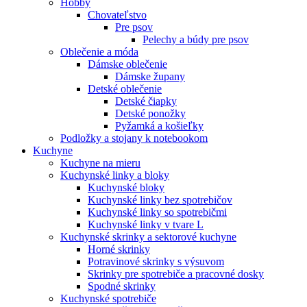
Hobby
Chovateľstvo
Pre psov
Pelechy a búdy pre psov
Oblečenie a móda
Dámske oblečenie
Dámske župany
Detské oblečenie
Detské čiapky
Detské ponožky
Pyžamká a košieľky
Podložky a stojany k notebookom
Kuchyne
Kuchyne na mieru
Kuchynské linky a bloky
Kuchynské bloky
Kuchynské linky bez spotrebičov
Kuchynské linky so spotrebičmi
Kuchynské linky v tvare L
Kuchynské skrinky a sektorové kuchyne
Horné skrinky
Potravinové skrinky s výsuvom
Skrinky pre spotrebiče a pracovné dosky
Spodné skrinky
Kuchynské spotrebiče