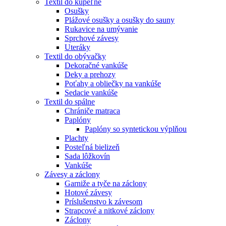
Textil do kúpeľne
Osušky
Plážové osušky a osušky do sauny
Rukavice na umývanie
Sprchové závesy
Uteráky
Textil do obývačky
Dekoračné vankúše
Deky a prehozy
Poťahy a obliečky na vankúše
Sedacie vankúše
Textil do spálne
Chrániče matraca
Paplóny
Paplóny so syntetickou výplňou
Plachty
Posteľná bielizeň
Sada lôžkovín
Vankúše
Závesy a záclony
Garniže a tyče na záclony
Hotové závesy
Príslušenstvo k závesom
Strapcové a nitkové záclony
Záclony