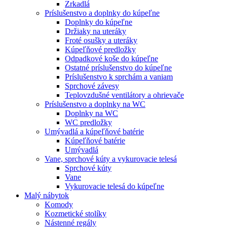
Zrkadlá
Príslušenstvo a doplnky do kúpeľne
Doplnky do kúpeľne
Držiaky na uteráky
Froté osušky a uteráky
Kúpeľňové predložky
Odpadkové koše do kúpeľne
Ostatné príslušenstvo do kúpeľne
Príslušenstvo k sprchám a vaniam
Sprchové závesy
Teplovzdušné ventilátory a ohrievače
Príslušenstvo a doplnky na WC
Doplnky na WC
WC predložky
Umývadlá a kúpeľňové batérie
Kúpeľňové batérie
Umývadlá
Vane, sprchové kúty a vykurovacie telesá
Sprchové kúty
Vane
Vykurovacie telesá do kúpeľne
Malý nábytok
Komody
Kozmetické stolíky
Nástenné regály