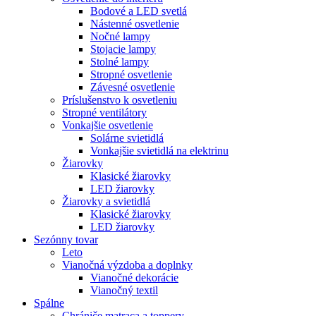
Bodové a LED svetlá
Nástenné osvetlenie
Nočné lampy
Stojacie lampy
Stolné lampy
Stropné osvetlenie
Závesné osvetlenie
Príslušenstvo k osvetleniu
Stropné ventilátory
Vonkajšie osvetlenie
Solárne svietidlá
Vonkajšie svietidlá na elektrinu
Žiarovky
Klasické žiarovky
LED žiarovky
Žiarovky a svietidlá
Klasické žiarovky
LED žiarovky
Sezónny tovar
Leto
Vianočná výzdoba a doplnky
Vianočné dekorácie
Vianočný textil
Spálne
Chrániče matraca a toppery