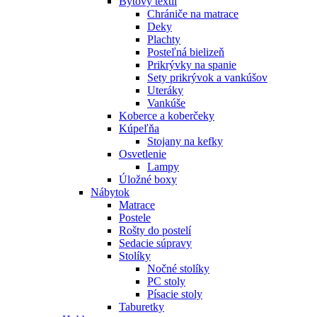
Bytový textil
Chrániče na matrace
Deky
Plachty
Posteľná bielizeň
Prikrývky na spanie
Sety prikrývok a vankúšov
Uteráky
Vankúše
Koberce a koberčeky
Kúpeľňa
Stojany na kefky
Osvetlenie
Lampy
Úložné boxy
Nábytok
Matrace
Postele
Rošty do postelí
Sedacie súpravy
Stolíky
Nočné stolíky
PC stoly
Písacie stoly
Taburetky