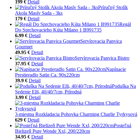
199 €
Detail
Príručný Stolík
Akola Masív Sada - 3ks
179 €
Detail
Regál
Do Sprchovacieho Kúta Milano 1 B991735
6.99 €
Detail
Servírovacia Panvica
Gourmet
49.95 €
Detail
Servírovacia Panvica Bistro
37.95 €
Detail
Napínacie
Prestieradlo Satin Ca. 90x220cm
39.9 €
Detail
Poduška Na
Sedenie Elli, 40/40/7cm, Prírodná
3.99 €
Detail
3-miestna Rozkladacia Pohovka Charming Charlie Tyrkysová
629 €
Detail
Posteľná
Bielizeň Pure Wende Xxl, 200/220cm
34.95 €
Detail