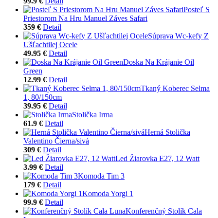
99.9 €
Detail
Posteľ S
Priestorom Na Hru Manuel Záves Safari
359 €
Detail
Súprava Wc-kefy Z
Ušľachtilej Ocele
49.95 €
Detail
Doska Na Krájanie Oil
Green
12.99 €
Detail
Tkaný Koberec Selma
1, 80/150cm
39.95 €
Detail
Stolička Irma
61.9 €
Detail
Herná Stolička
Valentino Čierna/sivá
309 €
Detail
Led Žiarovka E27, 12 Watt
3.99 €
Detail
Komoda Tim 3
179 €
Detail
Komoda Yorgi 1
99.9 €
Detail
Konferenčný Stolík Cala