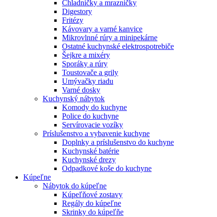
Chladničky a mrazničky
Digestory
Fritézy
Kávovary a varné kanvice
Mikrovlnné rúry a minipekárne
Ostatné kuchynské elektrospotrebiče
Šejkre a mixéry
Sporáky a rúry
Toustovače a grily
Umývačky riadu
Varné dosky
Kuchynský nábytok
Komody do kuchyne
Police do kuchyne
Servírovacie vozíky
Príslušenstvo a vybavenie kuchyne
Doplnky a príslušenstvo do kuchyne
Kuchynské batérie
Kuchynské drezy
Odpadkové koše do kuchyne
Kúpeľne
Nábytok do kúpeľne
Kúpeľňové zostavy
Regály do kúpeľne
Skrinky do kúpeľňe