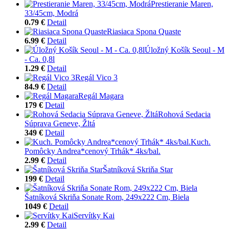
Prestieranie Maren,
33/45cm, Modrá
0.79 €
Detail
Riasiaca Spona Quaste
6.99 €
Detail
Úložný Košík Seoul - M
- Ca. 0,8l
1.29 €
Detail
Regál Vico 3
84.9 €
Detail
Regál Magara
179 €
Detail
Rohová Sedacia
Súprava Geneve, Žltá
349 €
Detail
Kuch.
Pomôcky Andrea*cenový Trhák* 4ks/bal.
2.99 €
Detail
Šatníková Skriňa Star
199 €
Detail
Šatníková Skriňa Sonate Rom, 249x222 Cm, Biela
1049 €
Detail
Servítky Kai
2.99 €
Detail