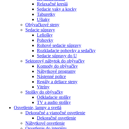
Relaxačné kreslá
Sedacie vaky a kocky
Taburetky
Ušiaky
Obývačkové steny
Sedacie súpravy
Leňošky
Pohovky
Rohové sedacie súpravy
Rozkladacie pohovky a sedačky
Sedacie súpravy do U
Sektorový nábytok do obývačky
Komody do obývačky
Nábytkové programy
Nástenné police
Regály a deliace steny
Vitríny
Stolíky do obývačky
Odkladacie stolíky
TV a audio stolíky
Osvetlenie, lampy a svetlá
Dekoračné a vianočné osvetlenie
Dekoračné osvetlenie
Nábytkové osvetlenie
Osvetlenie do interiéru