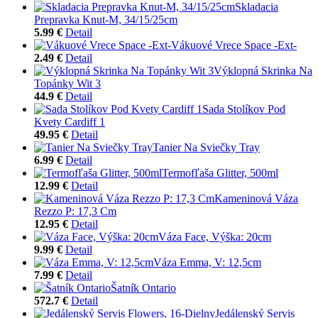
Skladacia
Prepravka Knut-M, 34/15/25cm
5.99 €
Detail
Vákuové Vrece Space -Ext-
2.49 €
Detail
Výklopná Skrinka Na
Topánky Wit 3
44.9 €
Detail
Sada Stolíkov Pod
Kvety Cardiff 1
49.95 €
Detail
Tanier Na Sviečky Tray
6.99 €
Detail
Termofľaša Glitter, 500ml
12.99 €
Detail
Kameninová Váza
Rezzo P: 17,3 Cm
12.95 €
Detail
Váza Face, Výška: 20cm
9.99 €
Detail
Váza Emma, V: 12,5cm
7.99 €
Detail
Šatník Ontario
572.7 €
Detail
Jedálenský Servis