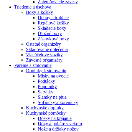
Zatemňovacie závesy
Triedenie a úschova
Boxy a košíky
Debny a truhlice
Regálové košíky
Skladacie boxy
Úložné boxy
Zásuvkové boxy
Ostatné organizéry
Skladovanie oblečenia
Viacúčelové vozíky
Závesné organizéry
Varenie a stolovanie
Doplnky k stolovaniu
Misky na ovocie
Podtácky
Popolníky
Servítky
Slamky na pitie
Soľničky a koreničky
Kuchynské doplnky
Kuchynské pomôcky
Dosky na krájanie
Dózy a poháre s vekom
Nože a držiaky nožov