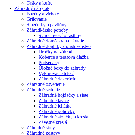
Tašky a kufre
Záhradný nábytok
Bazény a vírivky
Grilovanie
Slnečníky a pavilóny
Záhradkárske potreby
Starostlivosť o rastliny
Záhradné domčeky na náradie
Záhradné doplnky a príslušenstvo
Hračky na záhradu
Koberce a terasová dlažba
Podsedáky
Úložné boxy do záhrady
Vykurovacie telesá
Záhradné dekorácie
Záhradné osvetlenie
Záhradné sedenie
Záhradné hojdačky a siete
Záhradné lavice
Záhradné lehátka
Záhradné pohovky
Záhradné stoličky a kreslá
Závesné kreslá
Záhradné stoly
Záhradné zostavy