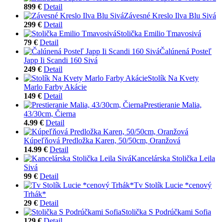
899 €
Detail
Závesné Kreslo Ilva Blu Sivá
299 €
Detail
Stolička Emilio Tmavosivá
79 €
Detail
Čalúnená Posteľ
Japp Ii Scandi 160 Sivá
249 €
Detail
Stolík Na Kvety
Marlo Farby Akácie
149 €
Detail
Prestieranie Malia,
43/30cm, Čierna
4.99 €
Detail
Kúpeľňová Predložka Karen, 50/50cm, Oranžová
14.99 €
Detail
Kancelárska Stolička Leila
Sivá
99 €
Detail
Tv Stolík Lucie *cenový
Trhák*
29 €
Detail
Stolička S Podrúčkami Sofia
129 €
Detail