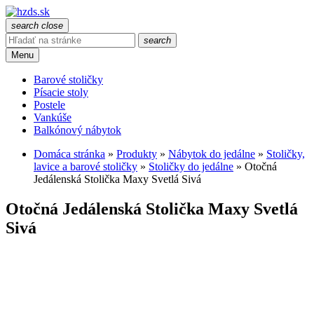
search
close
search
Menu
Barové stoličky
Písacie stoly
Postele
Vankúše
Balkónový nábytok
Domáca stránka
»
Produkty
»
Nábytok do jedálne
»
Stoličky,
lavice a barové stoličky
»
Stoličky do jedálne
»
Otočná
Jedálenská Stolička Maxy Svetlá Sivá
Otočná Jedálenská Stolička Maxy Svetlá
Sivá