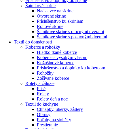
Príslušenstvo a doplnky do spálne
Šatníkové skrine
Nadstavce na skrine
Otvorené skrine
Príslušenstvo ku skriniam
Rohové skrine
Šatníkové skrine s otočnými dverami
Šatníkové skrine s posuvnými dverami
Textil do domácnosti
Koberce a rohožky
Hladko tkané koberce
Koberce s vysokým vlasom
Kožušinové koberce
Príslušenstvo a doplnky ku kobercom
Rohožky
Zošívané koberce
Rolety a žáluzie
Plisé
Rolety
Rolety deň a noc
Textil do kuchyne
Chňapky, utierky, zástery
Obrusy
Poťahy na stoličky
Prestieranie