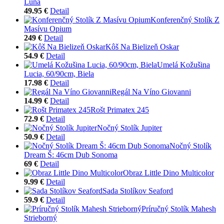
Luna
49.95 €
Detail
Konferenčný Stolík Z
Masívu Opium
249 €
Detail
Kôš Na Bielizeň Oskar
54.9 €
Detail
Umelá Kožušina
Lucia, 60/90cm, Biela
17.98 €
Detail
Regál Na Víno Giovanni
14.99 €
Detail
Rošt Primatex 245
72.9 €
Detail
Nočný Stolík Jupiter
50.9 €
Detail
Nočný Stolík
Dream Š: 46cm Dub Sonoma
69 €
Detail
Obraz Little Dino Multicolor
9.99 €
Detail
Sada Stolíkov Seaford
59.9 €
Detail
Príručný Stolík Mahesh
Strieborný