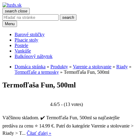
search
close
search
Menu
Barové stoličky
Písacie stoly
Postele
Vankúše
Balkónový nábytok
Domáca stránka
»
Produkty
»
Varenie a stolovanie
»
Riady
»
Termofľaše a termosky
»
Termofľaša Fun, 500ml
Termofľaša Fun, 500ml
4.6/5 - (13 votes)
Väčšinou skladom. ✔️ Termofľaša Fun, 500ml sa najčastejšie
predáva za cenu ⭐ 14.99 €. Patrí do kategórie Varenie a stolovanie >
Riady > T...
Čítať ďalej »