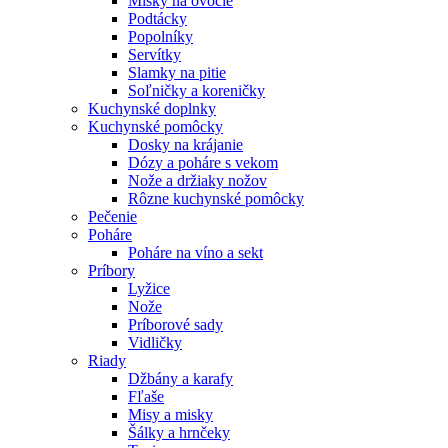
Misky na ovocie
Podtácky
Popolníky
Servítky
Slamky na pitie
Soľničky a koreničky
Kuchynské doplnky
Kuchynské pomôcky
Dosky na krájanie
Dózy a poháre s vekom
Nože a držiaky nožov
Rôzne kuchynské pomôcky
Pečenie
Poháre
Poháre na víno a sekt
Príbory
Lyžice
Nože
Príborové sady
Vidličky
Riady
Džbány a karafy
Fľaše
Misy a misky
Šálky a hrnčeky