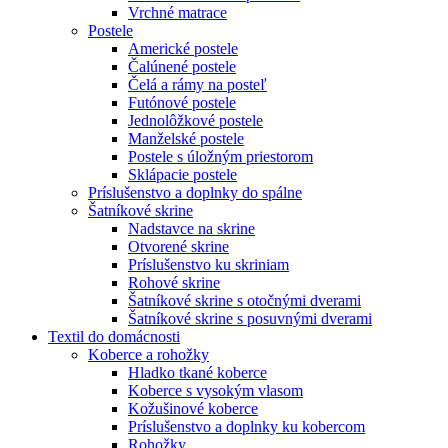
Vrchné matrace
Postele
Americké postele
Čalúnené postele
Čelá a rámy na posteľ
Futónové postele
Jednolôžkové postele
Manželské postele
Postele s úložným priestorom
Sklápacie postele
Príslušenstvo a doplnky do spálne
Šatníkové skrine
Nadstavce na skrine
Otvorené skrine
Príslušenstvo ku skriniam
Rohové skrine
Šatníkové skrine s otočnými dverami
Šatníkové skrine s posuvnými dverami
Textil do domácnosti
Koberce a rohožky
Hladko tkané koberce
Koberce s vysokým vlasom
Kožušinové koberce
Príslušenstvo a doplnky ku kobercom
Rohožky