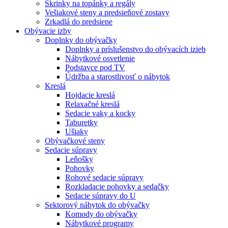
Skrinky na topánky a regály
Vešiakové steny a predsieňové zostavy
Zrkadlá do predsiene
Obývacie izby
Doplnky do obývačky
Doplnky a príslušenstvo do obývacích izieb
Nábytkové osvetlenie
Podstavce pod TV
Údržba a starostlivosť o nábytok
Kreslá
Hojdacie kreslá
Relaxačné kreslá
Sedacie vaky a kocky
Taburetky
Ušiaky
Obývačkové steny
Sedacie súpravy
Leňošky
Pohovky
Rohové sedacie súpravy
Rozkladacie pohovky a sedačky
Sedacie súpravy do U
Sektorový nábytok do obývačky
Komody do obývačky
Nábytkové programy