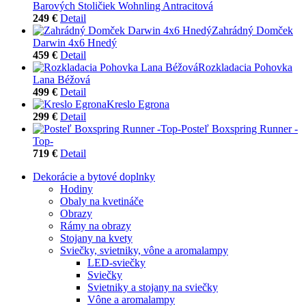
Barových Stoličiek Wohnling Antracitová
249 €
Detail
Zahrádný Domček
Darwin 4x6 Hnedý
459 €
Detail
Rozkladacia Pohovka
Lana Béžová
499 €
Detail
Kreslo Egrona
299 €
Detail
Posteľ Boxspring Runner -
Top-
719 €
Detail
Dekorácie a bytové doplnky
Hodiny
Obaly na kvetináče
Obrazy
Rámy na obrazy
Stojany na kvety
Sviečky, svietniky, vône a aromalampy
LED-sviečky
Sviečky
Svietniky a stojany na sviečky
Vône a aromalampy