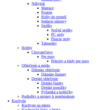
Nábytok
Matrace
Postele
Rošty do postelí
Sedacie súpravy
Stolíky
Nočné stolíky
PC stoly
Písacie stoly
Taburetky
Hobby
Chovateľstvo
Pre psov
Pelechy a búdy pre psov
Oblečenie a móda
Dámske oblečenie
Dámske župany
Detské oblečenie
Detské čiapky
Detské ponožky
Pyžamká a košieľky
Podložky a stojany k notebookom
Kuchyne
Kuchyne na mieru
Kuchynské linky a bloky