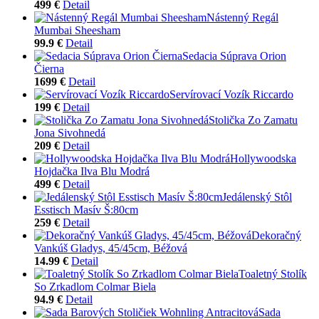
499 €
Detail
Nástenný Regál
Mumbai Sheesham
99.9 €
Detail
Sedacia Súprava Orion
Čierna
1699 €
Detail
Servírovací Vozík Riccardo
199 €
Detail
Stolička Zo Zamatu
Jona Sivohnedá
209 €
Detail
Hollywoodska
Hojdačka Ilva Blu Modrá
499 €
Detail
Jedálenský Stôl
Esstisch Masív Š:80cm
259 €
Detail
Dekoračný
Vankúš Gladys, 45/45cm, Béžová
14.99 €
Detail
Toaletný Stolík
So Zrkadlom Colmar Biela
94.9 €
Detail
Sada