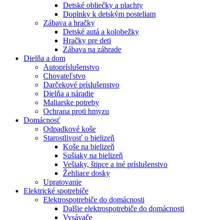
Detské obliečky a plachty
Doplnky k detským posteliam
Zábava a hračky
Detské autá a kolobežky
Hračky pre deti
Zábava na záhrade
Dielňa a dom
Autopríslušenstvo
Chovateľstvo
Darčekové príslušenstvo
Dielňa a náradie
Maliarske potreby
Ochrana proti hmyzu
Domácnosť
Odpadkové koše
Starostlivosť o bielizeň
Koše na bielizeň
Sušiaky na bielizeň
Vešiaky, štipce a iné príslušenstvo
Žehliace dosky
Upratovanie
Elektrické spotrebiče
Elektrospotrebiče do domácnosti
Dalšie elektrospotrebiče do domácnosti
Vysávače