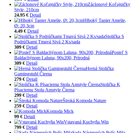
Záclonové Koľajničky
Style, 210cm
24.95 €
Detail
Hlboký Tanier Amelie,
Ø: 20,3cm
4.49 €
Detail
Stolička S
Podrúčkami Tmavá Sivá 2 Ks/sada
309 €
Detail
Posteľ S
Baldachýnom Laluna, 90x200, Prírodná
309 €
Detail
Herná Stolička
Gamingstuhl Čierna
279 €
Detail
Stolička K
Písaciemu Stolu Amstyle Čierna
299 €
Detail
Široká Komoda Nature
259 €
Detail
Komoda Mick
99 €
Detail
Vstavaná Kuchyňa Win
799 €
Detail
Sada Nástenných Políc Mila