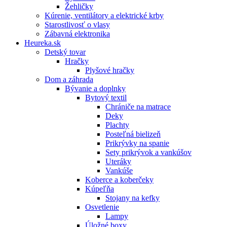
Žehličky
Kúrenie, ventilátory a elektrické krby
Starostlivosť o vlasy
Zábavná elektronika
Heureka.sk
Detský tovar
Hračky
Plyšové hračky
Dom a záhrada
Bývanie a doplnky
Bytový textil
Chrániče na matrace
Deky
Plachty
Posteľná bielizeň
Prikrývky na spanie
Sety prikrývok a vankúšov
Uteráky
Vankúše
Koberce a koberčeky
Kúpeľňa
Stojany na kefky
Osvetlenie
Lampy
Úložné boxy