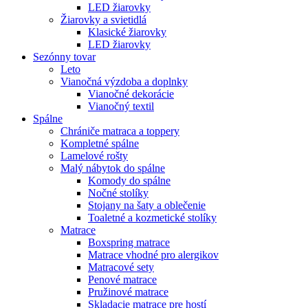
LED žiarovky
Žiarovky a svietidlá
Klasické žiarovky
LED žiarovky
Sezónny tovar
Leto
Vianočná výzdoba a doplnky
Vianočné dekorácie
Vianočný textil
Spálne
Chrániče matraca a toppery
Kompletné spálne
Lamelové rošty
Malý nábytok do spálne
Komody do spálne
Nočné stolíky
Stojany na šaty a oblečenie
Toaletné a kozmetické stolíky
Matrace
Boxspring matrace
Matrace vhodné pro alergikov
Matracové sety
Penové matrace
Pružinové matrace
Skladacie matrace pre hostí