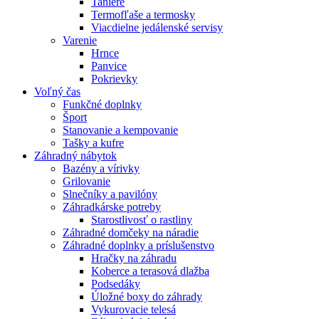
Taniere
Termofľaše a termosky
Viacdielne jedálenské servisy
Varenie
Hrnce
Panvice
Pokrievky
Voľný čas
Funkčné doplnky
Šport
Stanovanie a kempovanie
Tašky a kufre
Záhradný nábytok
Bazény a vírivky
Grilovanie
Slnečníky a pavilóny
Záhradkárske potreby
Starostlivosť o rastliny
Záhradné domčeky na náradie
Záhradné doplnky a príslušenstvo
Hračky na záhradu
Koberce a terasová dlažba
Podsedáky
Úložné boxy do záhrady
Vykurovacie telesá