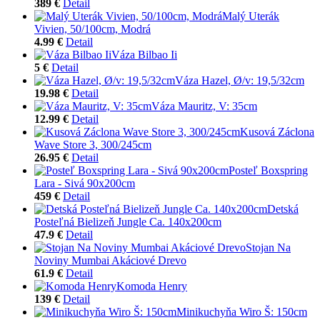
389 €
Detail
Malý Uterák
Vivien, 50/100cm, Modrá
4.99 €
Detail
Váza Bilbao Ii
5 €
Detail
Váza Hazel, Ø/v: 19,5/32cm
19.98 €
Detail
Váza Mauritz, V: 35cm
12.99 €
Detail
Kusová Záclona
Wave Store 3, 300/245cm
26.95 €
Detail
Posteľ Boxspring
Lara - Sivá 90x200cm
459 €
Detail
Detská
Posteľná Bielizeň Jungle Ca. 140x200cm
47.9 €
Detail
Stojan Na
Noviny Mumbai Akáciové Drevo
61.9 €
Detail
Komoda Henry
139 €
Detail
Minikuchyňa Wiro Š: 150cm