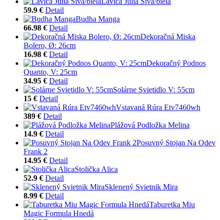
Lavica Julia Sivá/biela
59.9 €
Detail
Budha Manga
66.98 €
Detail
Dekoračná Miska
Bolero, Ø: 26cm
16.98 €
Detail
Dekoračný Podnos
Quanto, V: 25cm
34.95 €
Detail
Solárne Svietidlo V: 55cm
15 €
Detail
Vstavaná Rúra Etv7460wh
389 €
Detail
Plážová Podložka Melina
14.9 €
Detail
Posuvný Stojan Na Odev
Frank 2
14.95 €
Detail
Stolička Alica
52.9 €
Detail
Sklenený Svietnik Mira
8.99 €
Detail
Taburetka Miu
Magic Formula Hnedá