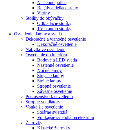
Nástenné police
Regály a deliace steny
Vitríny
Stolíky do obývačky
Odkladacie stolíky
TV a audio stolíky
Osvetlenie, lampy a svetlá
Dekoračné a vianočné osvetlenie
Dekoračné osvetlenie
Nábytkové osvetlenie
Osvetlenie do interiéru
Bodové a LED svetlá
Nástenné osvetlenie
Nočné lampy
Stojacie lampy
Stolné lampy
Stropné osvetlenie
Závesné osvetlenie
Príslušenstvo k osvetleniu
Stropné ventilátory
Vonkajšie osvetlenie
Solárne svietidlá
Vonkajšie svietidlá na elektrinu
Žiarovky
Klasické žiarovky