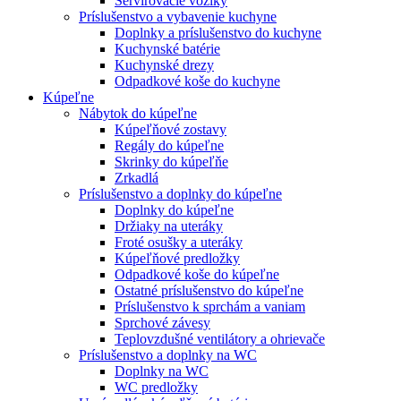
Servírovacie vozíky
Príslušenstvo a vybavenie kuchyne
Doplnky a príslušenstvo do kuchyne
Kuchynské batérie
Kuchynské drezy
Odpadkové koše do kuchyne
Kúpeľne
Nábytok do kúpeľne
Kúpeľňové zostavy
Regály do kúpeľne
Skrinky do kúpeľňe
Zrkadlá
Príslušenstvo a doplnky do kúpeľne
Doplnky do kúpeľne
Držiaky na uteráky
Froté osušky a uteráky
Kúpeľňové predložky
Odpadkové koše do kúpeľne
Ostatné príslušenstvo do kúpeľne
Príslušenstvo k sprchám a vaniam
Sprchové závesy
Teplovzdušné ventilátory a ohrievače
Príslušenstvo a doplnky na WC
Doplnky na WC
WC predložky