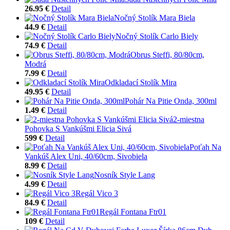
26.95 €
Detail
Nočný Stolík Mara Biela
44.9 €
Detail
Nočný Stolík Carlo Biely
74.9 €
Detail
Obrus Steffi, 80/80cm,
Modrá
7.99 €
Detail
Odkladací Stolík Mira
49.95 €
Detail
Pohár Na Pitie Onda, 300ml
1.49 €
Detail
2-miestna
Pohovka S Vankúšmi Elicia Sivá
599 €
Detail
Poťah Na
Vankúš Alex Uni, 40/60cm, Sivobiela
8.99 €
Detail
Nosník Style Lang
4.99 €
Detail
Regál Vico 3
84.9 €
Detail
Regál Fontana Ftr01
109 €
Detail