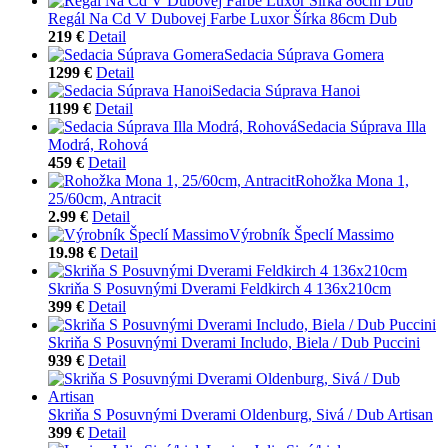
Regál Na Cd V Dubovej Farbe Luxor Šírka 86cm Dub
219 €
Detail
Sedacia Súprava Gomera
1299 €
Detail
Sedacia Súprava Hanoi
1199 €
Detail
Sedacia Súprava Illa
Modrá, Rohová
459 €
Detail
Rohožka Mona 1,
25/60cm, Antracit
2.99 €
Detail
Výrobník Špeclí Massimo
19.98 €
Detail
Skriňa S Posuvnými Dverami Feldkirch 4 136x210cm
399 €
Detail
Skriňa S Posuvnými Dverami Includo, Biela / Dub Puccini
939 €
Detail
Skriňa S Posuvnými Dverami Oldenburg, Sivá / Dub Artisan
399 €
Detail