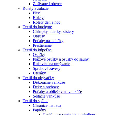
Zošívané koberce
Rolety a žáluzie
Plisé
Rolety
Rolety deň a noc
Textil do kuchyne
Chňapky, utierky, zástery
Obrusy
Poťahy na stoličky
Prestieranie
Textil do kúpeľne
Osušky
Plážové osušky a osušky do sauny
Rukavice na umývanie
Sprchové závesy
Uteráky
Textil do obývačky
Dekoračné vankúše
Deky a prehozy
Poťahy a obliečky na vankúše
Sedacie vankúše
Textil do spálne
Chrániče matraca
Paplóny
Paplóny so syntetickou výplňou