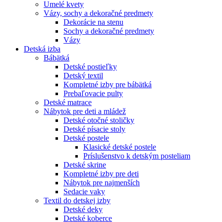
Umelé kvety
Vázy, sochy a dekoračné predmety
Dekorácie na stenu
Sochy a dekoračné predmety
Vázy
Detská izba
Bábätká
Detské postieľky
Detský textil
Kompletné izby pre bábätká
Prebaľovacie pulty
Detské matrace
Nábytok pre deti a mládež
Detské otočné stoličky
Detské písacie stoly
Detské postele
Klasické detské postele
Príslušenstvo k detským posteliam
Detské skrine
Kompletné izby pre deti
Nábytok pre najmenších
Sedacie vaky
Textil do detskej izby
Detské deky
Detské koberce