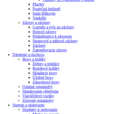
Plachty
Posteľná bielizeň
Sada lôžkovín
Vankúše
Závesy a záclony
Garniže a tyče na záclony
Hotové závesy
Príslušenstvo k závesom
Strapcové a nitkové záclony
Záclony
Zatemňovacie závesy
Triedenie a úschova
Boxy a košíky
Debny a truhlice
Regálové košíky
Skladacie boxy
Úložné boxy
Zásuvkové boxy
Ostatné organizéry
Skladovanie oblečenia
Viacúčelové vozíky
Závesné organizéry
Varenie a stolovanie
Doplnky k stolovaniu