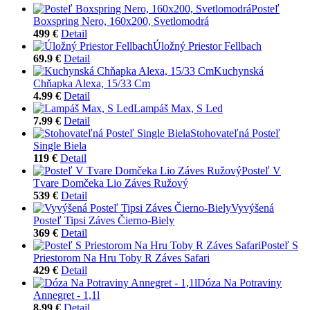
Posteľ
Boxspring Nero, 160x200, Svetlomodrá
499 €
Detail
Úložný Priestor Fellbach
69.9 €
Detail
Kuchynská
Chňapka Alexa, 15/33 Cm
4.99 €
Detail
Lampáš Max, S Led
7.99 €
Detail
Stohovateľná Posteľ
Single Biela
119 €
Detail
Posteľ V
Tvare Domčeka Lio Záves Ružový
539 €
Detail
Vyvýšená
Posteľ Tipsi Záves Čierno-Biely
369 €
Detail
Posteľ S
Priestorom Na Hru Toby R Záves Safari
429 €
Detail
Dóza Na Potraviny
Annegret - 1,1l
8.99 €
Detail