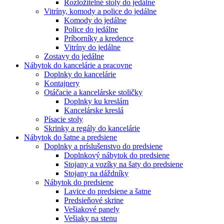
Rozložitelné stoly do jedálne
Vitríny, komody a police do jedálne
Komody do jedálne
Police do jedálne
Príborníky a kredence
Vitríny do jedálne
Zostavy do jedálne
Nábytok do kancelárie a pracovne
Doplnky do kancelárie
Kontajnery
Otáčacie a kancelárske stoličky
Doplnky ku kreslám
Kancelárske kreslá
Písacie stoly
Skrinky a regály do kancelárie
Nábytok do šatne a predsiene
Doplnky a príslušenstvo do predsiene
Doplnkový nábytok do predsiene
Stojany a vozíky na šaty do predsiene
Stojany na dáždníky
Nábytok do predsiene
Lavice do predsiene a šatne
Predsieňové skrine
Vešiakové panely
Vešiaky na stenu