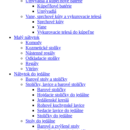
Umývadlá a kúpeľňové batérie
Kúpeľňové batérie
Umývadlá
Vane, sprchové kúty a vykurovacie telesá
Sprchové kúty
Vane
Vykurovacie telesá do kúpeľne
Malý nábytok
Komody
Kozmetické stolíky
Nástenné regály
Odkladacie stolíky
Regály
Vitríny
Nábytok do jedálne
Barové stoly a stoličky
Stoličky, lavice a barové stoličky
Barové stoličky
Hojdacie stoličky do jedálne
Jedálenské kreslá
Rohové kuchynské lavice
Sedacie lavice do jedálne
Stoličky do jedálne
Stoly do jedálne
Barové a zvýšené stoly