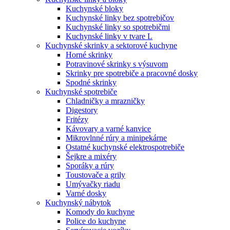
Kuchynské bloky
Kuchynské linky bez spotrebičov
Kuchynské linky so spotrebičmi
Kuchynské linky v tvare L
Kuchynské skrinky a sektorové kuchyne
Horné skrinky
Potravinové skrinky s výsuvom
Skrinky pre spotrebiče a pracovné dosky
Spodné skrinky
Kuchynské spotrebiče
Chladničky a mrazničky
Digestory
Fritézy
Kávovary a varné kanvice
Mikrovlnné rúry a minipekárne
Ostatné kuchynské elektrospotrebiče
Šejkre a mixéry
Sporáky a rúry
Toustovače a grily
Umývačky riadu
Varné dosky
Kuchynský nábytok
Komody do kuchyne
Police do kuchyne