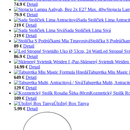
74.9 €
Detail
Stojacia La
79.9 €
Detail
Sada Stoličiek Lima Antraci
219 €
Detail
Sada Stoličiek Lima Sivá
219 €
Detail
Stolička S Podrúčka
89 €
Detail
Led Stropné Sv
86.9 €
Detail
Sklenený Svietnik Weiden 
14.99 €
Detail
Taburetka Miu Magic
649 €
Detail
Taburetka Multi, Antracit
129 €
Detail
Kozmetický Stolík Ro
109 €
Detail
Úložný Box Tanya
5.99 €
Detail