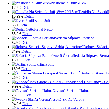
Prestieranie Billy -Ext-
1.49 €
Detail
Tienidlo Na Svietid
15.99 €
Detail
Dvere Unit
65 €
Detail
Regál Netto
55.9 €
Detail
Sedacia Súprava Portland
829 €
Detail
Rohová Sedacia 
849 €
Detail
Sedacia Súprava Bernad
1599 €
Detail
Skriňa Point
169 €
Detail
Šatníková Skriňa L
269 €
Detail
Skladací Box Cindy - Ca.
9.99 €
Detail
Závesná Skrinka Halma
26.95 €
Detail
Vysoká Skriňa Verona
94.9 €
Detail
Skrinka Pod Drez Riva Sp