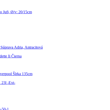
lo Jufi, Ø/v: 20/15cm
Súprava Adria, Antracitová
ette Ii Čierna
iverpool Šírka 135cm
 23l -Ext-
u-50-1