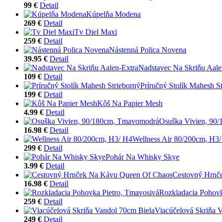
99 €
Detail
Kúpelňa Modena
269 €
Detail
Tv Diel Maxi
259 €
Detail
Nástenná Polica Novena
39.95 €
Detail
Nadstavec Na Skriňu Aale
109 €
Detail
Príručný Stolík Mahesh S
199 €
Detail
Kôš Na Papier Mesh
4.99 €
Detail
Osuška Vivien, 90
16.98 €
Detail
Wellness Air 80/200cm, H3
299 €
Detail
Pohár Na Whisky Skye
3.99 €
Detail
Cestovný Hrnč
16.98 €
Detail
Rozkladacia Pohovk
259 €
Detail
Viacúčelová Skriňa 
249 €
Detail