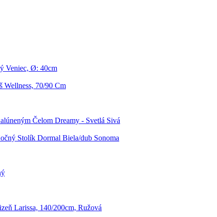
ý Veniec, Ø: 40cm
 Wellness, 70/90 Cm
Čalúneným Čelom Dreamy - Svetlá Sivá
očný Stolík Dormal Biela/dub Sonoma
ný
lizeň Larissa, 140/200cm, Ružová