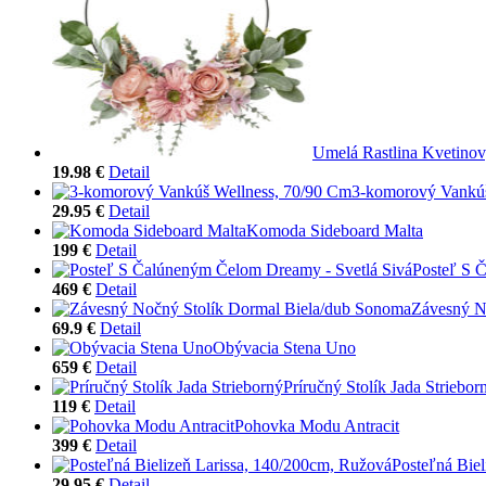
Umelá Rastlina Kvetinov
19.98 €
Detail
3-komorový Vankúš
29.95 €
Detail
Komoda Sideboard Malta
199 €
Detail
Posteľ S 
469 €
Detail
Závesný N
69.9 €
Detail
Obývacia Stena Uno
659 €
Detail
Príručný Stolík Jada Striebor
119 €
Detail
Pohovka Modu Antracit
399 €
Detail
Posteľná Bie
29.95 €
Detail