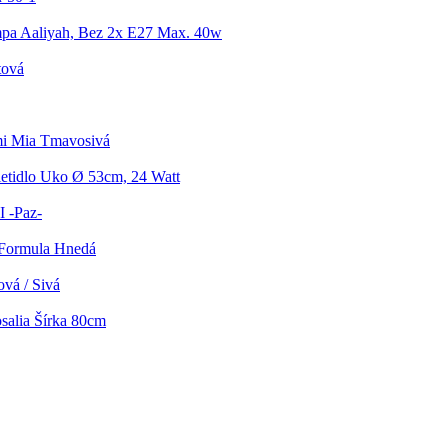
mpa Aaliyah, Bez 2x E27 Max. 40w
tová
mi Mia Tmavosivá
ietidlo Uko Ø 53cm, 24 Watt
I -Paz-
 Formula Hnedá
ová / Sivá
salia Šírka 80cm