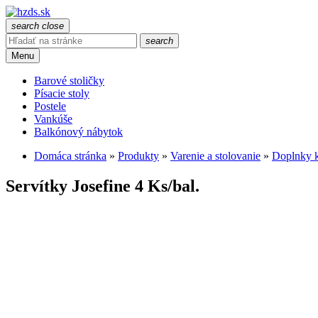
search
close
search
Menu
Barové stoličky
Písacie stoly
Postele
Vankúše
Balkónový nábytok
Domáca stránka
»
Produkty
»
Varenie a stolovanie
»
Doplnky k
Servítky Josefine 4 Ks/bal.