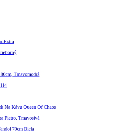
n-Extra
trieborný
/180cm, Tmavomodrá
/ H4
ek Na Kávu Queen Of Chaos
a Pietro, Tmavosivá
Vandol 70cm Biela