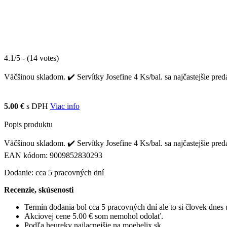
4.1/5 - (14 votes)
Väčšinou skladom. ✔️ Servítky Josefine 4 Ks/bal. sa najčastejšie pred
5.00 €
s DPH
Viac info
Popis produktu
Väčšinou skladom. ✔️ Servítky Josefine 4 Ks/bal. sa najčastejšie pred
EAN kódom: 9009852830293
Dodanie: cca 5 pracovných dní
Recenzie, skúsenosti
Termín dodania bol cca 5 pracovných dní ale to si človek dne
Akciovej cene 5.00 € som nemohol odolať.
Podľa heureky najlacnejšie na moebelix.sk