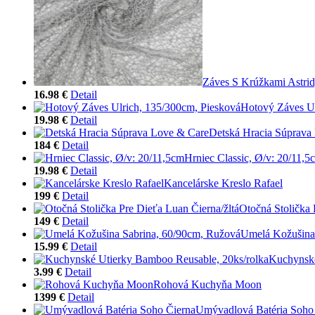
Záves S Krúžkami Astri
16.98 €
Detail
Hotový Záves Ul
19.98 €
Detail
Detská Hracia Súprava
184 €
Detail
Hrniec Classic, Ø/v: 20/11,5
19.98 €
Detail
Kancelárske Kreslo Rafael
199 €
Detail
Otočná Stolička 
149 €
Detail
Umelá Kožušina
15.99 €
Detail
Kuchynské
3.99 €
Detail
Rohová Kuchyňa Moon
1399 €
Detail
Umývadlová Batéria Soho