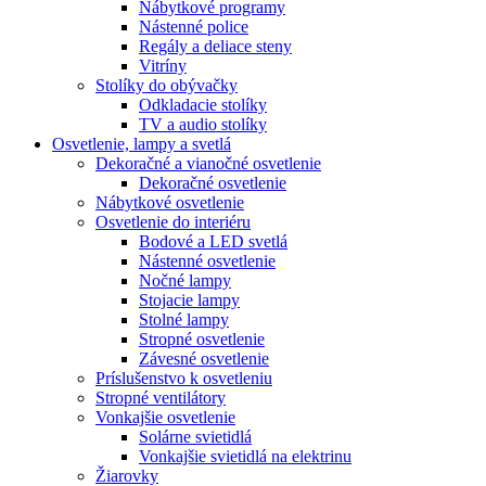
Nábytkové programy
Nástenné police
Regály a deliace steny
Vitríny
Stolíky do obývačky
Odkladacie stolíky
TV a audio stolíky
Osvetlenie, lampy a svetlá
Dekoračné a vianočné osvetlenie
Dekoračné osvetlenie
Nábytkové osvetlenie
Osvetlenie do interiéru
Bodové a LED svetlá
Nástenné osvetlenie
Nočné lampy
Stojacie lampy
Stolné lampy
Stropné osvetlenie
Závesné osvetlenie
Príslušenstvo k osvetleniu
Stropné ventilátory
Vonkajšie osvetlenie
Solárne svietidlá
Vonkajšie svietidlá na elektrinu
Žiarovky