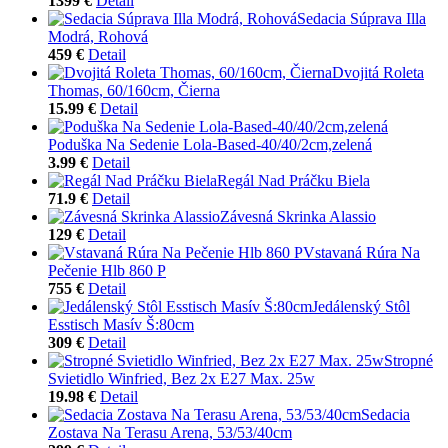
1399 €
Detail
Sedacia Súprava Illa
Modrá, Rohová
459 €
Detail
Dvojitá Roleta
Thomas, 60/160cm, Čierna
15.99 €
Detail
Poduška Na Sedenie Lola-Based-40/40/2cm,zelená
3.99 €
Detail
Regál Nad Práčku Biela
71.9 €
Detail
Závesná Skrinka Alassio
129 €
Detail
Vstavaná Rúra Na
Pečenie Hlb 860 P
755 €
Detail
Jedálenský Stôl
Esstisch Masív Š:80cm
309 €
Detail
Stropné
Svietidlo Winfried, Bez 2x E27 Max. 25w
19.98 €
Detail
Sedacia
Zostava Na Terasu Arena, 53/53/40cm