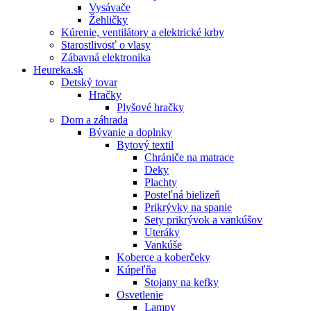
Vysávače
Žehličky
Kúrenie, ventilátory a elektrické krby
Starostlivosť o vlasy
Zábavná elektronika
Heureka.sk
Detský tovar
Hračky
Plyšové hračky
Dom a záhrada
Bývanie a doplnky
Bytový textil
Chrániče na matrace
Deky
Plachty
Posteľná bielizeň
Prikrývky na spanie
Sety prikrývok a vankúšov
Uteráky
Vankúše
Koberce a koberčeky
Kúpeľňa
Stojany na kefky
Osvetlenie
Lampy