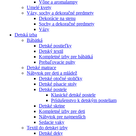
Vône a aromalampy
Umelé kvety
Vázy, sochy a dekoračné predmety
Dekorácie na stenu
Sochy a dekoračné predmety
Vázy
Detská izba
Bábätká
Detské postieľky
Detský textil
Kompletné izby pre bábätká
Prebaľovacie pulty
Detské matrace
Nábytok pre deti a mládež
Detské otočné stoličky
Detské písacie stoly
Detské postele
Klasické detské postele
Príslušenstvo k detským posteliam
Detské skrine
Kompletné izby pre deti
Nábytok pre najmenších
Sedacie vaky
Textil do detskej izby
Detské deky