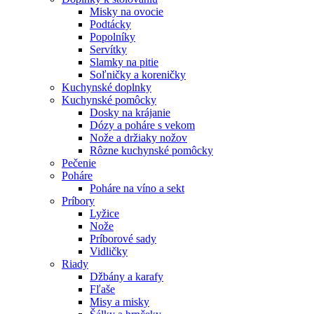
Misky na ovocie
Podtácky
Popolníky
Servítky
Slamky na pitie
Soľničky a koreničky
Kuchynské doplnky
Kuchynské pomôcky
Dosky na krájanie
Dózy a poháre s vekom
Nože a držiaky nožov
Rôzne kuchynské pomôcky
Pečenie
Poháre
Poháre na víno a sekt
Príbory
Lyžice
Nože
Príborové sady
Vidličky
Riady
Džbány a karafy
Fľaše
Misy a misky