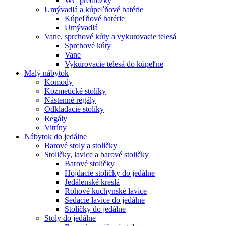
WC predložky
Umývadlá a kúpeľňové batérie
Kúpeľňové batérie
Umývadlá
Vane, sprchové kúty a vykurovacie telesá
Sprchové kúty
Vane
Vykurovacie telesá do kúpeľne
Malý nábytok
Komody
Kozmetické stolíky
Nástenné regály
Odkladacie stolíky
Regály
Vitríny
Nábytok do jedálne
Barové stoly a stoličky
Stoličky, lavice a barové stoličky
Barové stoličky
Hojdacie stoličky do jedálne
Jedálenské kreslá
Rohové kuchynské lavice
Sedacie lavice do jedálne
Stoličky do jedálne
Stoly do jedálne