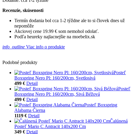
Dodanie: cca 1-2 týždne
Recenzie, skúsenosti
Termín dodania bol cca 1-2 týždne ale to si človek dnes už
nepomôže
Akciovej cene 19.99 € som nemohol odolať.
Podľa heureky najlacnejšie na moebelix.sk
info_outline
Viac info o produkte
Podobné produkty
Posteľ
Boxspring Nero Pl: 160/200cm, Svetlosivá
499 €
Detail
Posteľ
Boxspring Nero Pl: 160/200cm, Sivá Béžová
499 €
Detail
Posteľ Boxspring
Alabama Čierna
1119 €
Detail
Čalúnená
Posteľ Mario C Antracit 140x200 Cm
349 €
Detail