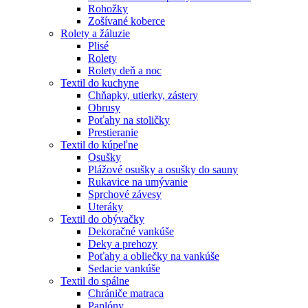
Rohožky
Zošívané koberce
Rolety a žáluzie
Plisé
Rolety
Rolety deň a noc
Textil do kuchyne
Chňapky, utierky, zástery
Obrusy
Poťahy na stoličky
Prestieranie
Textil do kúpeľne
Osušky
Plážové osušky a osušky do sauny
Rukavice na umývanie
Sprchové závesy
Uteráky
Textil do obývačky
Dekoračné vankúše
Deky a prehozy
Poťahy a obliečky na vankúše
Sedacie vankúše
Textil do spálne
Chrániče matraca
Paplóny