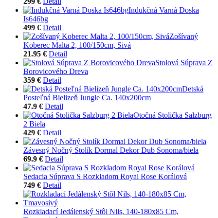
299 €
Detail
Indukčná Varná Doska
Is646bg
499 €
Detail
Zošívaný
Koberec Malta 2, 100/150cm, Sivá
21.95 €
Detail
Stolová Súprava Z
Borovicového Dreva
359 €
Detail
Detská
Posteľná Bielizeň Jungle Ca. 140x200cm
47.9 €
Detail
Otočná Stolička Salzburg
2 Biela
429 €
Detail
Závesný Nočný Stolík Dormal Dekor Dub Sonoma/biela
69.9 €
Detail
Sedacia Súprava S Rozkladom Royal Rose Korálová
749 €
Detail
Rozkladací Jedálenský Stôl Nils, 140-180x85 Cm,