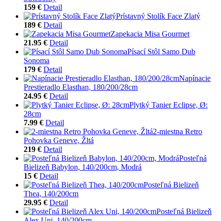
159 €
Detail
Prístavný Stolík Face Zlatý
189 €
Detail
Zapekacia Misa Gourmet
21.95 €
Detail
Písací Stôl Samo Dub
Sonoma
179 €
Detail
Napínacie
Prestieradlo Elasthan, 180/200/28cm
24.95 €
Detail
Plytký Tanier Eclipse, Ø:
28cm
7.99 €
Detail
2-miestna Retro
Pohovka Geneve, Žltá
219 €
Detail
Posteľná
Bielizeň Babylon, 140/200cm, Modrá
15 €
Detail
Posteľná Bielizeň
Thea, 140/200cm
29.95 €
Detail
Posteľná Bielizeň
Alex Uni, 140/200cm