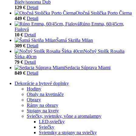
Biely/sonoma Dub
129 €
Detail
Otočná Stolička Porto Čierna
449 €
Detail
Rúno Emma, 60/45cm,
Fialová
10 €
Detail
Šatná Skriňa Milan
309 €
Detail
Nočný Stolík Rosalia
Šírka 40cm
79 €
Detail
Sedacia Súprava Miami
849 €
Detail
Dekorácie a bytové doplnky
Hodiny
Obaly na kvetináče
Obrazy
Rámy na obrazy
Stojany na kvety
Sviečky, svietniky, vône a aromalampy
LED-sviečky
Sviečky
Svietniky a stojany na sviečky