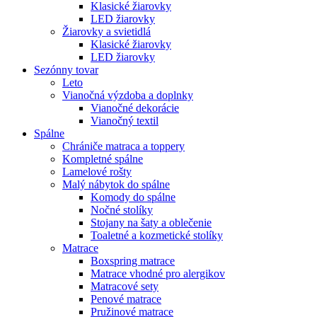
Klasické žiarovky
LED žiarovky
Žiarovky a svietidlá
Klasické žiarovky
LED žiarovky
Sezónny tovar
Leto
Vianočná výzdoba a doplnky
Vianočné dekorácie
Vianočný textil
Spálne
Chrániče matraca a toppery
Kompletné spálne
Lamelové rošty
Malý nábytok do spálne
Komody do spálne
Nočné stolíky
Stojany na šaty a oblečenie
Toaletné a kozmetické stolíky
Matrace
Boxspring matrace
Matrace vhodné pro alergikov
Matracové sety
Penové matrace
Pružinové matrace