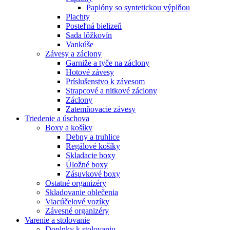
Paplóny so syntetickou výplňou
Plachty
Posteľná bielizeň
Sada lôžkovín
Vankúše
Závesy a záclony
Garniže a tyče na záclony
Hotové závesy
Príslušenstvo k závesom
Strapcové a nitkové záclony
Záclony
Zatemňovacie závesy
Triedenie a úschova
Boxy a košíky
Debny a truhlice
Regálové košíky
Skladacie boxy
Úložné boxy
Zásuvkové boxy
Ostatné organizéry
Skladovanie oblečenia
Viacúčelové vozíky
Závesné organizéry
Varenie a stolovanie
Doplnky k stolovaniu