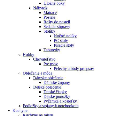
Úložné boxy
Nábytok
Matrace
Postele
Rošty do postelí
Sedacie súpravy
Stolíky
Nočné stolíky
PC stoly
Písacie stoly
Taburetky
Hobby
Chovateľstvo
Pre psov
Pelechy a búdy pre psov
Oblečenie a móda
Dámske oblečenie
Dámske župany
Detské oblečenie
Detské čiapky
Detské ponožky
Pyžamká a košieľky
Podložky a stojany k notebookom
Kuchyne
Kuchyne na mieru