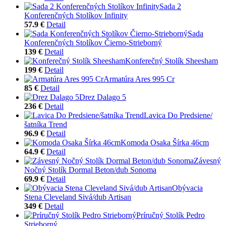
Sada 2
Konferenčných Stolíkov Infinity
57.9 €
Detail
Sada
Konferenčných Stolíkov Čierno-Strieborný
139 €
Detail
Konferečný Stolík Sheesham
199 €
Detail
Armatúra Ares 995 Cr
85 €
Detail
Drez Dalago 5
236 €
Detail
Lavica Do Predsiene/
šatníka Trend
96.9 €
Detail
Komoda Osaka Šírka 46cm
64.9 €
Detail
Závesný
Nočný Stolík Dormal Beton/dub Sonoma
69.9 €
Detail
Obývacia
Stena Cleveland Sivá/dub Artisan
349 €
Detail
Príručný Stolík Pedro
Strieborný