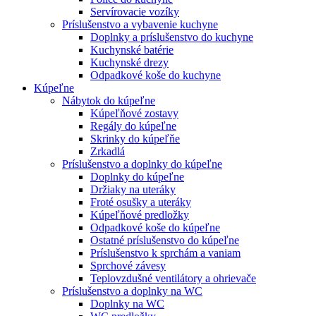
Servírovacie vozíky
Príslušenstvo a vybavenie kuchyne
Doplnky a príslušenstvo do kuchyne
Kuchynské batérie
Kuchynské drezy
Odpadkové koše do kuchyne
Kúpeľne
Nábytok do kúpeľne
Kúpeľňové zostavy
Regály do kúpeľne
Skrinky do kúpeľňe
Zrkadlá
Príslušenstvo a doplnky do kúpeľne
Doplnky do kúpeľne
Držiaky na uteráky
Froté osušky a uteráky
Kúpeľňové predložky
Odpadkové koše do kúpeľne
Ostatné príslušenstvo do kúpeľne
Príslušenstvo k sprchám a vaniam
Sprchové závesy
Teplovzdušné ventilátory a ohrievače
Príslušenstvo a doplnky na WC
Doplnky na WC