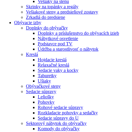
Vešiaky na stenu
Skrinky na topánky a regály
Vešiakové steny a predsieňové zostavy
Zrkadlá do predsiene
Obývacie izby
Doplnky do obývačky
Doplnky a príslušenstvo do obývacích izieb
Nábytkové osvetlenie
Podstavce pod TV
Údržba a starostlivosť o nábytok
Kreslá
Hojdacie kreslá
Relaxačné kreslá
Sedacie vaky a kocky
Taburetky
Ušiaky
Obývačkové steny
Sedacie súpravy
Leňošky
Pohovky
Rohové sedacie súpravy
Rozkladacie pohovky a sedačky
Sedacie súpravy do U
Sektorový nábytok do obývačky
Komody do obývačky