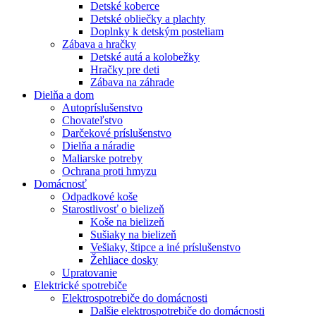
Detské koberce
Detské obliečky a plachty
Doplnky k detským posteliam
Zábava a hračky
Detské autá a kolobežky
Hračky pre deti
Zábava na záhrade
Dielňa a dom
Autopríslušenstvo
Chovateľstvo
Darčekové príslušenstvo
Dielňa a náradie
Maliarske potreby
Ochrana proti hmyzu
Domácnosť
Odpadkové koše
Starostlivosť o bielizeň
Koše na bielizeň
Sušiaky na bielizeň
Vešiaky, štipce a iné príslušenstvo
Žehliace dosky
Upratovanie
Elektrické spotrebiče
Elektrospotrebiče do domácnosti
Dalšie elektrospotrebiče do domácnosti