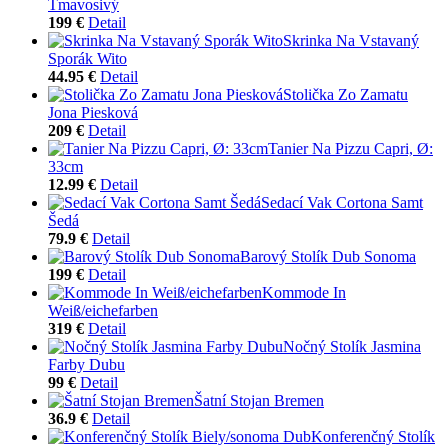
Tmavosivý
199 €
Detail
Skrinka Na Vstavaný
Sporák Wito
44.95 €
Detail
Stolička Zo Zamatu
Jona Piesková
209 €
Detail
Tanier Na Pizzu Capri, Ø:
33cm
12.99 €
Detail
Sedací Vak Cortona Samt
Šedá
79.9 €
Detail
Barový Stolík Dub Sonoma
199 €
Detail
Kommode In
Weiß/eichefarben
319 €
Detail
Nočný Stolík Jasmina
Farby Dubu
99 €
Detail
Šatní Stojan Bremen
36.9 €
Detail
Konferenčný Stolík