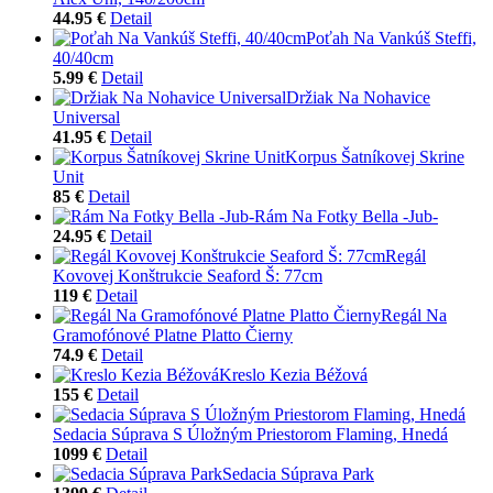
44.95 €
Detail
Poťah Na Vankúš Steffi,
40/40cm
5.99 €
Detail
Držiak Na Nohavice
Universal
41.95 €
Detail
Korpus Šatníkovej Skrine
Unit
85 €
Detail
Rám Na Fotky Bella -Jub-
24.95 €
Detail
Regál
Kovovej Konštrukcie Seaford Š: 77cm
119 €
Detail
Regál Na
Gramofónové Platne Platto Čierny
74.9 €
Detail
Kreslo Kezia Béžová
155 €
Detail
Sedacia Súprava S Úložným Priestorom Flaming, Hnedá
1099 €
Detail
Sedacia Súprava Park