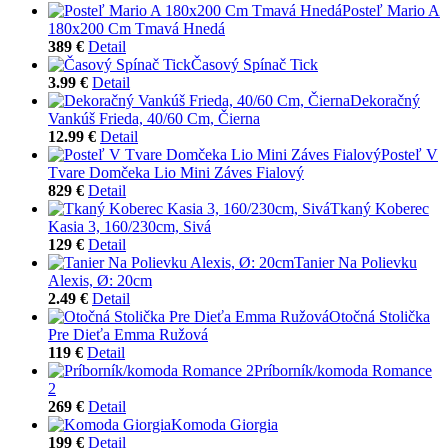
Posteľ Mario A
180x200 Cm Tmavá Hnedá
389 €
Detail
Časový Spínač Tick
3.99 €
Detail
Dekoračný
Vankúš Frieda, 40/60 Cm, Čierna
12.99 €
Detail
Posteľ V
Tvare Domčeka Lio Mini Záves Fialový
829 €
Detail
Tkaný Koberec
Kasia 3, 160/230cm, Sivá
129 €
Detail
Tanier Na Polievku
Alexis, Ø: 20cm
2.49 €
Detail
Otočná Stolička
Pre Dieťa Emma Ružová
119 €
Detail
Príborník/komoda Romance
2
269 €
Detail
Komoda Giorgia
199 €
Detail