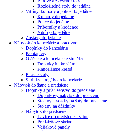
Barové a zvýšené stoly
Rozložitelné stoly do jedálne
Vitríny, komody a police do jedálne
Komody do jedálne
Police do jedálne
Príborníky a kredence
Vitríny do jedálne
Zostavy do jedálne
Nábytok do kancelárie a pracovne
Doplnky do kancelárie
Kontajnery
Otáčacie a kancelárske stoličky
Doplnky ku kreslám
Kancelárske kreslá
Písacie stoly
Skrinky a regály do kancelárie
Nábytok do šatne a predsiene
Doplnky a príslušenstvo do predsiene
Doplnkový nábytok do predsiene
Stojany a vozíky na šaty do predsiene
Stojany na dáždníky
Nábytok do predsiene
Lavice do predsiene a šatne
Predsieňové skrine
Vešiakové panely