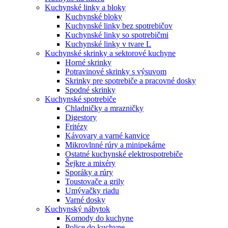
Kuchynské linky a bloky
Kuchynské bloky
Kuchynské linky bez spotrebičov
Kuchynské linky so spotrebičmi
Kuchynské linky v tvare L
Kuchynské skrinky a sektorové kuchyne
Horné skrinky
Potravinové skrinky s výsuvom
Skrinky pre spotrebiče a pracovné dosky
Spodné skrinky
Kuchynské spotrebiče
Chladničky a mrazničky
Digestory
Fritézy
Kávovary a varné kanvice
Mikrovlnné rúry a minipekárne
Ostatné kuchynské elektrospotrebiče
Šejkre a mixéry
Sporáky a rúry
Toustovače a grily
Umývačky riadu
Varné dosky
Kuchynský nábytok
Komody do kuchyne
Police do kuchyne