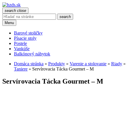
search
close
search
Menu
Barové stoličky
Písacie stoly
Postele
Vankúše
Balkónový nábytok
Domáca stránka
»
Produkty
»
Varenie a stolovanie
»
Riady
»
Taniere
»
Servírovacia Tácka Gourmet – M
Servírovacia Tácka Gourmet – M