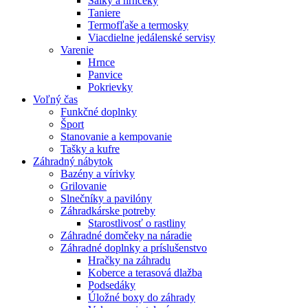
Šálky a hrnčeky
Taniere
Termofľaše a termosky
Viacdielne jedálenské servisy
Varenie
Hrnce
Panvice
Pokrievky
Voľný čas
Funkčné doplnky
Šport
Stanovanie a kempovanie
Tašky a kufre
Záhradný nábytok
Bazény a vírivky
Grilovanie
Slnečníky a pavilóny
Záhradkárske potreby
Starostlivosť o rastliny
Záhradné domčeky na náradie
Záhradné doplnky a príslušenstvo
Hračky na záhradu
Koberce a terasová dlažba
Podsedáky
Úložné boxy do záhrady