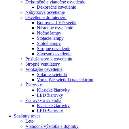
Dekoračné a vianočné osvetlenie
Dekoračné osvetlenie
Nábytkové osvetlenie
Osvetlenie do interiéru
Bodové a LED svetlá
Nástenné osvetlenie
Nočné lampy
Stojacie lampy
Stolné lampy
Stropné osvetlenie
Závesné osvetlenie
Príslušenstvo k osvetleniu
Stropné ventilátory
Vonkajšie osvetlenie
Solárne svietidlá
Vonkajšie svietidlá na elektrinu
Žiarovky
Klasické žiarovky
LED žiarovky
Žiarovky a svietidlá
Klasické žiarovky
LED žiarovky
Sezónny tovar
Leto
Vianočná výzdoba a doplnky