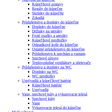
Kúpeľňové zostavy
Regály do kúpeľne
Skrinky do kúpeľňe
Zrkadlá
Príslušenstvo a doplnky do kúpeľne
Doplnky do kúpeľne
Držiaky na uteráky
Froté osušky a uteráky
Kúpeľňové predložky
Odpadkové koše do kúpeľne
Ostatné príslušenstvo do kúpeľne
Príslušenstvo k sprchám a vaniam
Sprchové závesy
Teplovzdušné ventilátory a ohrievače
Príslušenstvo a doplnky na WC
Doplnky na WC
WC predložky
Umývadlá a kúpeľňové batérie
Kúpeľňové batérie
Umývadlá
Vane, sprchové kúty a vykurovacie telesá
Sprchové kúty
Vane
Vykurovacie telesá do kúpeľne