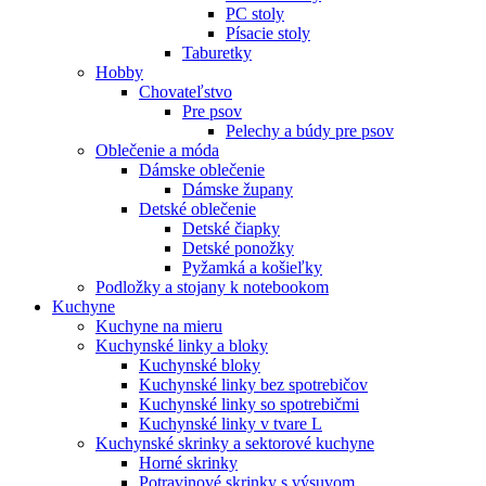
PC stoly
Písacie stoly
Taburetky
Hobby
Chovateľstvo
Pre psov
Pelechy a búdy pre psov
Oblečenie a móda
Dámske oblečenie
Dámske župany
Detské oblečenie
Detské čiapky
Detské ponožky
Pyžamká a košieľky
Podložky a stojany k notebookom
Kuchyne
Kuchyne na mieru
Kuchynské linky a bloky
Kuchynské bloky
Kuchynské linky bez spotrebičov
Kuchynské linky so spotrebičmi
Kuchynské linky v tvare L
Kuchynské skrinky a sektorové kuchyne
Horné skrinky
Potravinové skrinky s výsuvom