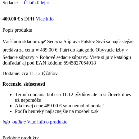
Sedacie ...
Čítať ďalej »
409.00 €
s DPH
Viac info
Popis produktu
Väčšinou skladom. ✔️ Sedacia Súprava Falslev Sivá sa najčastejšie
predáva za cenu ⭐ 489.00 €. Patrí do kategórie Obývacie izby >
Sedacie súpravy > Rohové sedacie súpravy. Viete si ju v katalógu
dohľadať aj pod EAN kódom: 5945827054018
Dodanie: cca 11-12 týždňov
Recenzie, skúsenosti
Termín dodania bol cca 11-12 týždňov ale to si človek dnes
už nepomôže
Akciovej cene 489.00 € som nemohol odolať.
Podľa heureky najlacnejšie na moebelix.sk
info_outline
Viac info o produkte
Podobné produkty