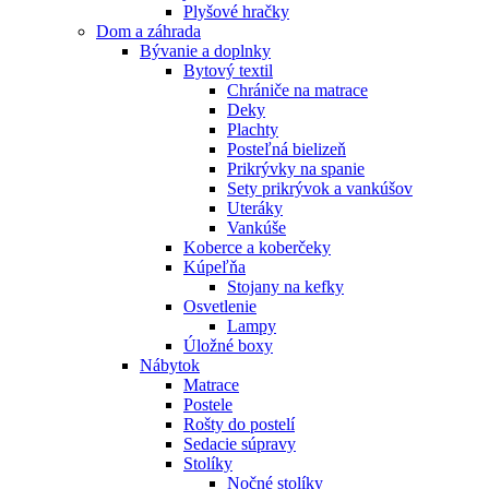
Plyšové hračky
Dom a záhrada
Bývanie a doplnky
Bytový textil
Chrániče na matrace
Deky
Plachty
Posteľná bielizeň
Prikrývky na spanie
Sety prikrývok a vankúšov
Uteráky
Vankúše
Koberce a koberčeky
Kúpeľňa
Stojany na kefky
Osvetlenie
Lampy
Úložné boxy
Nábytok
Matrace
Postele
Rošty do postelí
Sedacie súpravy
Stolíky
Nočné stolíky