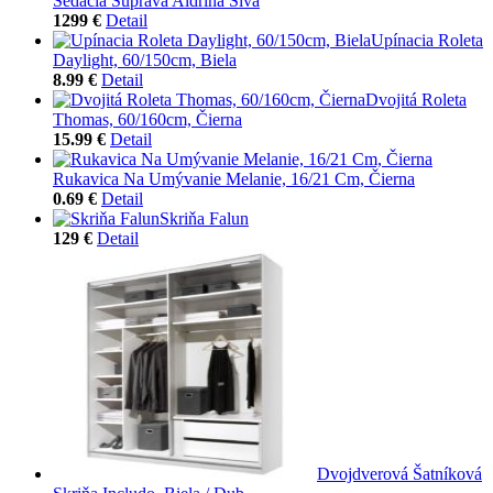
Sedacia Súprava Aldrina Sivá
1299 €
Detail
Upínacia Roleta
Daylight, 60/150cm, Biela
8.99 €
Detail
Dvojitá Roleta
Thomas, 60/160cm, Čierna
15.99 €
Detail
Rukavica Na Umývanie Melanie, 16/21 Cm, Čierna
0.69 €
Detail
Skriňa Falun
129 €
Detail
Dvojdverová Šatníková