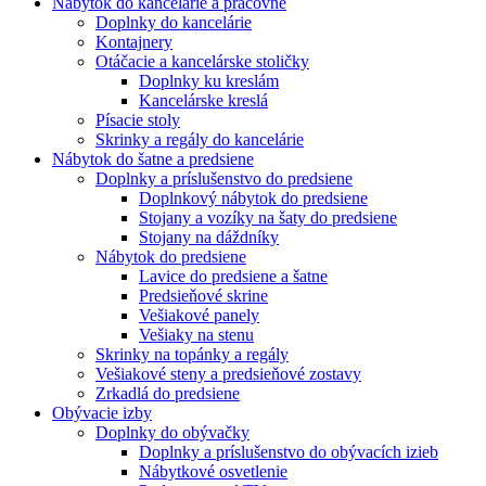
Nábytok do kancelárie a pracovne
Doplnky do kancelárie
Kontajnery
Otáčacie a kancelárske stoličky
Doplnky ku kreslám
Kancelárske kreslá
Písacie stoly
Skrinky a regály do kancelárie
Nábytok do šatne a predsiene
Doplnky a príslušenstvo do predsiene
Doplnkový nábytok do predsiene
Stojany a vozíky na šaty do predsiene
Stojany na dáždníky
Nábytok do predsiene
Lavice do predsiene a šatne
Predsieňové skrine
Vešiakové panely
Vešiaky na stenu
Skrinky na topánky a regály
Vešiakové steny a predsieňové zostavy
Zrkadlá do predsiene
Obývacie izby
Doplnky do obývačky
Doplnky a príslušenstvo do obývacích izieb
Nábytkové osvetlenie