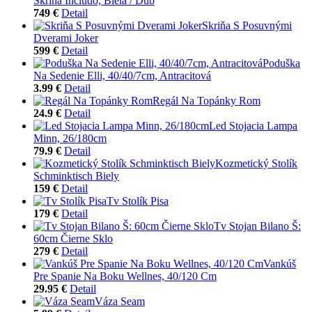
Skriňa Includo, Biela / Dub
749 €
Detail
Skriňa S Posuvnými
Dverami Joker
599 €
Detail
Poduška
Na Sedenie Elli, 40/40/7cm, Antracitová
3.99 €
Detail
Regál Na Topánky Rom
24.9 €
Detail
Led Stojacia Lampa
Minn, 26/180cm
79.9 €
Detail
Kozmetický Stolík
Schminktisch Biely
159 €
Detail
Tv Stolík Pisa
179 €
Detail
Tv Stojan Bilano Š:
60cm Čierne Sklo
279 €
Detail
Vankúš
Pre Spanie Na Boku Wellnes, 40/120 Cm
29.95 €
Detail
Váza Seam