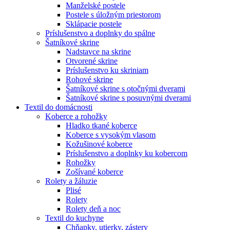
Manželské postele
Postele s úložným priestorom
Sklápacie postele
Príslušenstvo a doplnky do spálne
Šatníkové skrine
Nadstavce na skrine
Otvorené skrine
Príslušenstvo ku skriniam
Rohové skrine
Šatníkové skrine s otočnými dverami
Šatníkové skrine s posuvnými dverami
Textil do domácnosti
Koberce a rohožky
Hladko tkané koberce
Koberce s vysokým vlasom
Kožušinové koberce
Príslušenstvo a doplnky ku kobercom
Rohožky
Zošívané koberce
Rolety a žáluzie
Plisé
Rolety
Rolety deň a noc
Textil do kuchyne
Chňapky, utierky, zástery