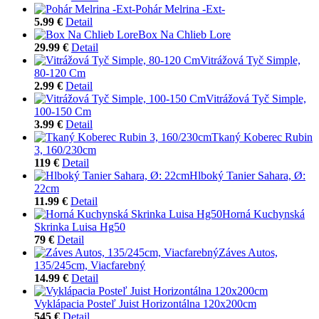
Pohár Melrina -Ext-
5.99 €
Detail
Box Na Chlieb Lore
29.99 €
Detail
Vitrážová Tyč Simple,
80-120 Cm
2.99 €
Detail
Vitrážová Tyč Simple,
100-150 Cm
3.99 €
Detail
Tkaný Koberec Rubin
3, 160/230cm
119 €
Detail
Hlboký Tanier Sahara, Ø:
22cm
11.99 €
Detail
Horná Kuchynská
Skrinka Luisa Hg50
79 €
Detail
Záves Autos,
135/245cm, Viacfarebný
14.99 €
Detail
Vyklápacia Posteľ Juist Horizontálna 120x200cm
545 €
Detail