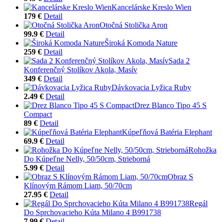
Kancelárske Kreslo Wien
179 €
Detail
Otočná Stolička Aron
99.9 €
Detail
Široká Komoda Nature
259 €
Detail
Sada 2
Konferenčný Stolíkov Akola, Masív
349 €
Detail
Dávkovacia Lyžica Ruby
2.49 €
Detail
Drez Blanco Tipo 45 S
Compact
89 €
Detail
Kúpeľňová Batéria Elephant
69.9 €
Detail
Rohožka
Do Kúpeľne Nelly, 50/50cm, Strieborná
5.99 €
Detail
Obraz S
Klínovým Rámom Liam, 50/70cm
27.95 €
Detail
Regál
Do Sprchovacieho Kúta Milano 4 B991738
7.99 €
Detail