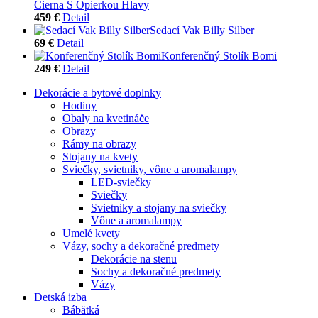
Čierna S Opierkou Hlavy
459 €
Detail
Sedací Vak Billy Silber
69 €
Detail
Konferenčný Stolík Bomi
249 €
Detail
Dekorácie a bytové doplnky
Hodiny
Obaly na kvetináče
Obrazy
Rámy na obrazy
Stojany na kvety
Sviečky, svietniky, vône a aromalampy
LED-sviečky
Sviečky
Svietniky a stojany na sviečky
Vône a aromalampy
Umelé kvety
Vázy, sochy a dekoračné predmety
Dekorácie na stenu
Sochy a dekoračné predmety
Vázy
Detská izba
Bábätká