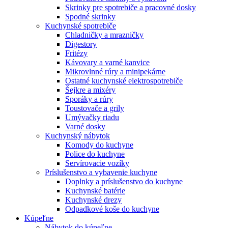
Skrinky pre spotrebiče a pracovné dosky
Spodné skrinky
Kuchynské spotrebiče
Chladničky a mrazničky
Digestory
Fritézy
Kávovary a varné kanvice
Mikrovlnné rúry a minipekárne
Ostatné kuchynské elektrospotrebiče
Šejkre a mixéry
Sporáky a rúry
Toustovače a grily
Umývačky riadu
Varné dosky
Kuchynský nábytok
Komody do kuchyne
Police do kuchyne
Servírovacie vozíky
Príslušenstvo a vybavenie kuchyne
Doplnky a príslušenstvo do kuchyne
Kuchynské batérie
Kuchynské drezy
Odpadkové koše do kuchyne
Kúpeľne
Nábytok do kúpeľne