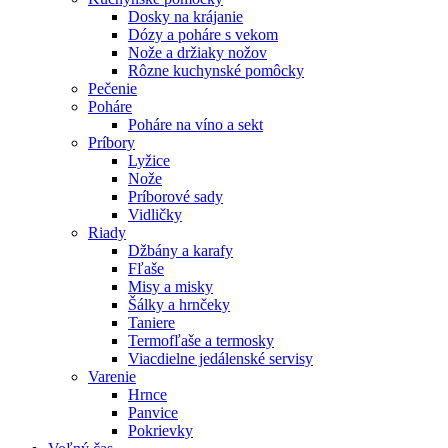
Dosky na krájanie
Dózy a poháre s vekom
Nože a držiaky nožov
Rôzne kuchynské pomôcky
Pečenie
Poháre
Poháre na víno a sekt
Príbory
Lyžice
Nože
Príborové sady
Vidličky
Riady
Džbány a karafy
Fľaše
Misy a misky
Šálky a hrnčeky
Taniere
Termofľaše a termosky
Viacdielne jedálenské servisy
Varenie
Hrnce
Panvice
Pokrievky