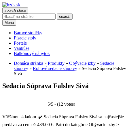
search
close
search
Menu
Barové stoličky
Písacie stoly
Postele
Vankúše
Balkónový nábytok
Domáca stránka
»
Produkty
»
Obývacie izby
»
Sedacie
súpravy
»
Rohové sedacie súpravy
»
Sedacia Súprava Falslev
Sivá
Sedacia Súprava Falslev Sivá
5/5 - (12 votes)
Väčšinou skladom. ✔️ Sedacia Súprava Falslev Sivá sa najčastejšie
predáva za cenu ⭐ 489.00 €. Patrí do kategórie Obývacie izby >