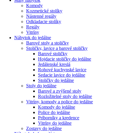
Malý nábytok
Komody
Kozmetické stolíky
Nástenné regály
Odkladacie stolíky
Regály
Vitríny
Nábytok do jedálne
Barové stoly a stoličky
Stoličky, lavice a barové stoličky
Barové stoličky
Hojdacie stoličky do jedálne
Jedálenské kreslá
Rohové kuchynské lavice
Sedacie lavice do jedálne
Stoličky do jedálne
Stoly do jedálne
Barové a zvýšené stoly
Rozložitelné stoly do jedálne
Vitríny, komody a police do jedálne
Komody do jedálne
Police do jedálne
Príborníky a kredence
Vitríny do jedálne
Zostavy do jedálne