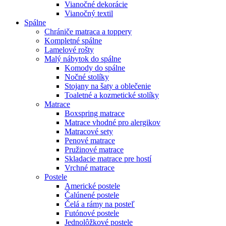
Vianočné dekorácie
Vianočný textil
Spálne
Chrániče matraca a toppery
Kompletné spálne
Lamelové rošty
Malý nábytok do spálne
Komody do spálne
Nočné stolíky
Stojany na šaty a oblečenie
Toaletné a kozmetické stolíky
Matrace
Boxspring matrace
Matrace vhodné pro alergikov
Matracové sety
Penové matrace
Pružinové matrace
Skladacie matrace pre hostí
Vrchné matrace
Postele
Americké postele
Čalúnené postele
Čelá a rámy na posteľ
Futónové postele
Jednolôžkové postele