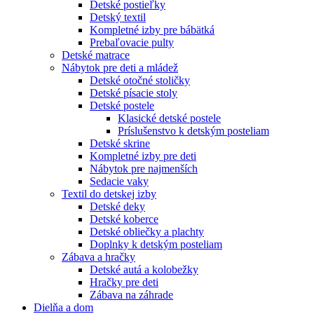
Detské postieľky
Detský textil
Kompletné izby pre bábätká
Prebaľovacie pulty
Detské matrace
Nábytok pre deti a mládež
Detské otočné stoličky
Detské písacie stoly
Detské postele
Klasické detské postele
Príslušenstvo k detským posteliam
Detské skrine
Kompletné izby pre deti
Nábytok pre najmenších
Sedacie vaky
Textil do detskej izby
Detské deky
Detské koberce
Detské obliečky a plachty
Doplnky k detským posteliam
Zábava a hračky
Detské autá a kolobežky
Hračky pre deti
Zábava na záhrade
Dielňa a dom