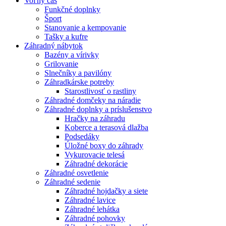
Voľný čas
Funkčné doplnky
Šport
Stanovanie a kempovanie
Tašky a kufre
Záhradný nábytok
Bazény a vírivky
Grilovanie
Slnečníky a pavilóny
Záhradkárske potreby
Starostlivosť o rastliny
Záhradné domčeky na náradie
Záhradné doplnky a príslušenstvo
Hračky na záhradu
Koberce a terasová dlažba
Podsedáky
Úložné boxy do záhrady
Vykurovacie telesá
Záhradné dekorácie
Záhradné osvetlenie
Záhradné sedenie
Záhradné hojdačky a siete
Záhradné lavice
Záhradné lehátka
Záhradné pohovky