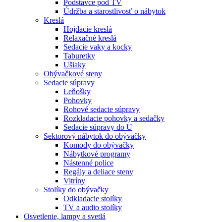
Podstavce pod TV
Údržba a starostlivosť o nábytok
Kreslá
Hojdacie kreslá
Relaxačné kreslá
Sedacie vaky a kocky
Taburetky
Ušiaky
Obývačkové steny
Sedacie súpravy
Leňošky
Pohovky
Rohové sedacie súpravy
Rozkladacie pohovky a sedačky
Sedacie súpravy do U
Sektorový nábytok do obývačky
Komody do obývačky
Nábytkové programy
Nástenné police
Regály a deliace steny
Vitríny
Stolíky do obývačky
Odkladacie stolíky
TV a audio stolíky
Osvetlenie, lampy a svetlá