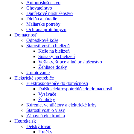
Autopríslušenstvo
Chovateľstvo
Darčekové príslušenstvo
Dielňa a náradie
Maliarske potreby
Ochrana proti hmyzu
Domácnosť
Odpadkové koše
Starostlivosť o bielizeň
Koše na bielizeň
Sušiaky na bielizeň
Vešiaky, štipce a iné príslušenstvo
Žehliace dosky
Upratovanie
Elektrické spotrebiče
Elektrospotrebiče do domácnosti
Dalšie elektrospotrebiče do domácnosti
Vysávače
Žehličky
Kúrenie, ventilátory a elektrické krby
Starostlivosť o vlasy
Zábavná elektronika
Heureka.sk
Detský tovar
Hračky