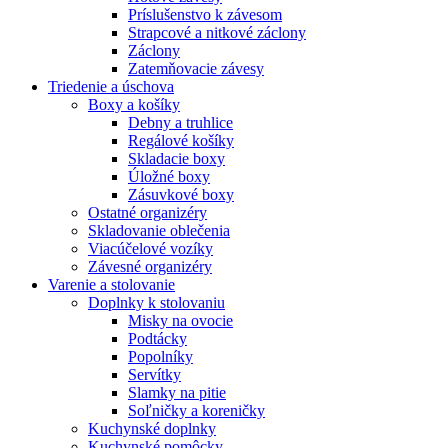
Príslušenstvo k závesom
Strapcové a nitkové záclony
Záclony
Zatemňovacie závesy
Triedenie a úschova
Boxy a košíky
Debny a truhlice
Regálové košíky
Skladacie boxy
Úložné boxy
Zásuvkové boxy
Ostatné organizéry
Skladovanie oblečenia
Viacúčelové vozíky
Závesné organizéry
Varenie a stolovanie
Doplnky k stolovaniu
Misky na ovocie
Podtácky
Popolníky
Servítky
Slamky na pitie
Soľničky a koreničky
Kuchynské doplnky
Kuchynské pomôcky