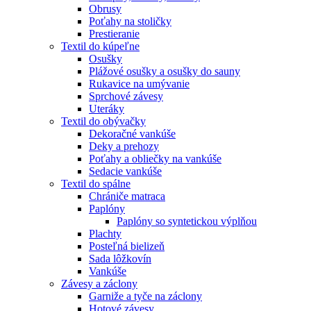
Obrusy
Poťahy na stoličky
Prestieranie
Textil do kúpeľne
Osušky
Plážové osušky a osušky do sauny
Rukavice na umývanie
Sprchové závesy
Uteráky
Textil do obývačky
Dekoračné vankúše
Deky a prehozy
Poťahy a obliečky na vankúše
Sedacie vankúše
Textil do spálne
Chrániče matraca
Paplóny
Paplóny so syntetickou výplňou
Plachty
Posteľná bielizeň
Sada lôžkovín
Vankúše
Závesy a záclony
Garniže a tyče na záclony
Hotové závesy