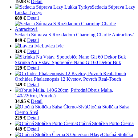
19.98 €
Detail
Sedacia Súprava Lazy
Lukka Tyrkys
689 €
Detail
Sedacia Súprava S Rozkladom Charming Charlie Antracitová
849 €
Detail
Lavica Ivie
329 €
Detail
Skrinka Na Vstav. Spotrebiče Nano Git 60 Dekor Buk
129 €
Detail
Orchidea Phalaenopsis 12 Kvetov, Povrch Real-Touch
149 €
Detail
Obrus Malia,
140/220cm, Prírodná
34.95 €
Detail
Otočná Stolička Salsa
Čierno-Sivá
229 €
Detail
Otočná Stolička Porto Čierna
449 €
Detail
Otočná Stolička