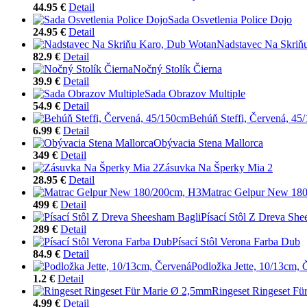
44.95 €
Detail
Sada Osvetlenia Police Dojo
24.95 €
Detail
Nadstavec Na Skriň
82.9 €
Detail
Nočný Stolík Čierna
39.9 €
Detail
Sada Obrazov Multiple
54.9 €
Detail
Behúň Steffi, Červená, 45
6.99 €
Detail
Obývacia Stena Mallorca
349 €
Detail
Zásuvka Na Šperky Mia 2
28.95 €
Detail
Matrac Gelpur New 18
499 €
Detail
Písací Stôl Z Dreva She
289 €
Detail
Písací Stôl Verona Farba Dub
84.9 €
Detail
Podložka Jette, 10/13cm, 
1.2 €
Detail
Ringeset Ringeset F
4.99 €
Detail