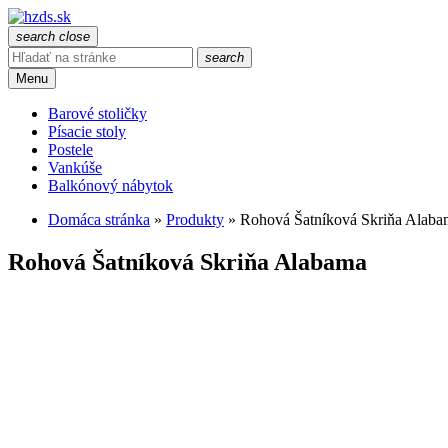
search
close
search
Menu
Barové stoličky
Písacie stoly
Postele
Vankúše
Balkónový nábytok
Domáca stránka
»
Produkty
»
Rohová Šatníková Skriňa Alaba
Rohová Šatníková Skriňa Alabama