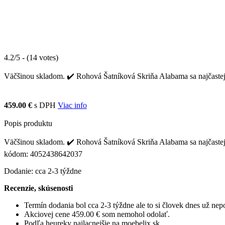
4.2/5 - (14 votes)
Väčšinou skladom. ✔️ Rohová Šatníková Skriňa Alabama sa najčastejši
459.00 €
s DPH
Viac info
Popis produktu
Väčšinou skladom. ✔️ Rohová Šatníková Skriňa Alabama sa najčastejš
kódom: 4052438642037
Dodanie: cca 2-3 týždne
Recenzie, skúsenosti
Termín dodania bol cca 2-3 týždne ale to si človek dnes už ne
Akciovej cene 459.00 € som nemohol odolať.
Podľa heureky najlacnejšie na moebelix.sk