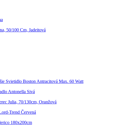
na
na, 50/100 Cm, Jadeitová
šie Svietidlo Boston Antracitová Max. 60 Watt
adlo Antonella Sivá
rec Julia, 70/130cm, Oranžová
Lord-Trend Červená
derico 180x200cm