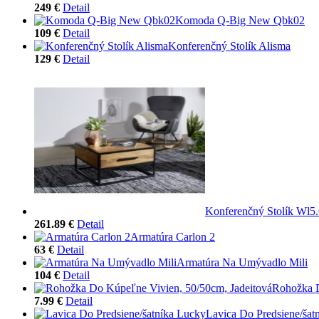
249 €
Detail
Komoda Q-Big New Qbk02
109 €
Detail
Konferenčný Stolík Alisma
129 €
Detail
Konferenčný Stolík Wl5
261.89 €
Detail
Armatúra Carlon 2
63 €
Detail
Armatúra Na Umývadlo Mili
104 €
Detail
Rohožka D
7.99 €
Detail
Lavica Do Predsiene/šat