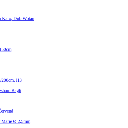
u Karo, Dub Wotan
/150cm
0/200cm, H3
esham Bagli
Červená
ür Marie Ø 2,5mm