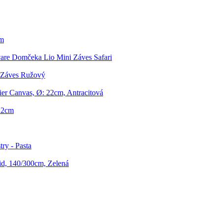
cm
are Domčeka Lio Mini Záves Safari
i Záves Ružový
ier Canvas, Ø: 22cm, Antracitová
 22cm
ry - Pasta
id, 140/300cm, Zelená