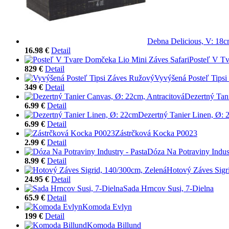
Debna Delicious, V: 18
16.98 €
Detail
Posteľ V Tv
829 €
Detail
Vyvýšená Posteľ Tips
349 €
Detail
Dezertný Tan
6.99 €
Detail
Dezertný Tanier Linen, Ø:
6.99 €
Detail
Zástrčková Kocka P0023
2.99 €
Detail
Dóza Na Potraviny Indust
8.99 €
Detail
Hotový Záves Sigr
24.95 €
Detail
Sada Hrncov Susi, 7-Dielna
65.9 €
Detail
Komoda Evlyn
199 €
Detail
Komoda Billund