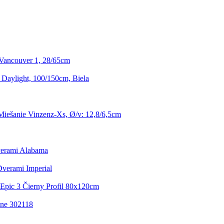
Vancouver 1, 28/65cm
 Daylight, 100/150cm, Biela
iešanie Vinzenz-Xs, Ø/v: 12,8/6,5cm
verami Alabama
verami Imperial
Epic 3 Čierny Profil 80x120cm
ne 302118