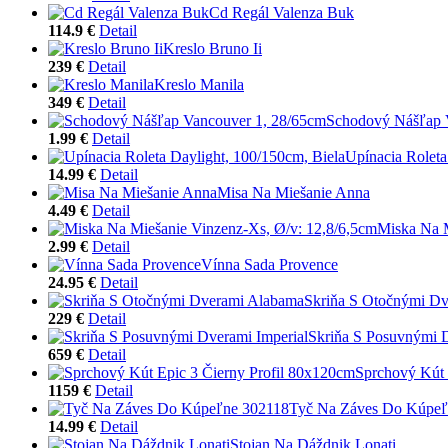
Cd Regál Valenza Buk
114.9 €
Detail
Kreslo Bruno Ii
239 €
Detail
Kreslo Manila
349 €
Detail
Schodový Nášľap 
1.99 €
Detail
Upínacia Roleta
14.99 €
Detail
Misa Na Miešanie Anna
4.49 €
Detail
Miska Na M
2.99 €
Detail
Vínna Sada Provence
24.95 €
Detail
Skriňa S Otočnými D
229 €
Detail
Skriňa S Posuvnými D
659 €
Detail
Sprchový Kút 
1159 €
Detail
Tyč Na Záves Do Kúpeľ
14.99 €
Detail
Stojan Na Dáždnik Lonati