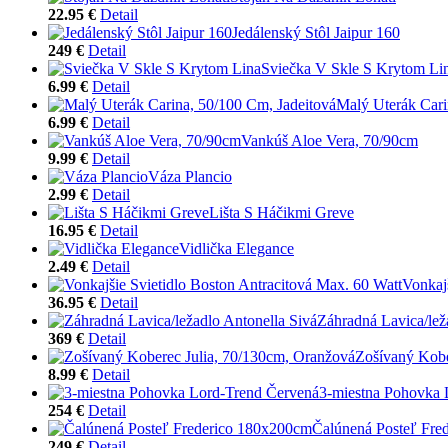
22.95 €
Detail
Jedálenský Stôl Jaipur 160
249 €
Detail
Sviečka V Skle S Krytom Li
6.99 €
Detail
Malý Uterák Cari
6.99 €
Detail
Vankúš Aloe Vera, 70/90cm
9.99 €
Detail
Váza Plancio
2.99 €
Detail
Lišta S Háčikmi Greve
16.95 €
Detail
Vidlička Elegance
2.49 €
Detail
Vonkaj
36.95 €
Detail
Záhradná Lavica/lež
369 €
Detail
Zošívaný Kobe
8.99 €
Detail
3-miestna Pohovka 
254 €
Detail
Čalúnená Posteľ Fre
249 €
Detail