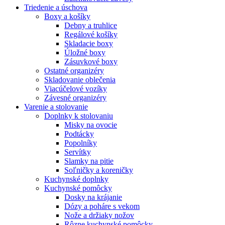
Triedenie a úschova
Boxy a košíky
Debny a truhlice
Regálové košíky
Skladacie boxy
Úložné boxy
Zásuvkové boxy
Ostatné organizéry
Skladovanie oblečenia
Viacúčelové vozíky
Závesné organizéry
Varenie a stolovanie
Doplnky k stolovaniu
Misky na ovocie
Podtácky
Popolníky
Servítky
Slamky na pitie
Soľničky a koreničky
Kuchynské doplnky
Kuchynské pomôcky
Dosky na krájanie
Dózy a poháre s vekom
Nože a držiaky nožov
Rôzne kuchynské pomôcky