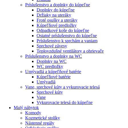
Príslušenstvo a doplnky do kúpeľne
Doplnky do kúpeľne
Držiaky na uteráky
Froté osušky a uteráky
Kúpeľňové predložky
Odpadkové koše do kúpeľne
Ostatné príslušenstvo do kúpeľne
Príslušenstvo k sprchám a vaniam
Sprchové závesy
Teplovzdušné ventilátory a ohrievače
Príslušenstvo a doplnky na WC
Doplnky na WC
WC predložky
Umývadlá a kúpeľňové batérie
Kúpeľňové batérie
Umývadlá
Vane, sprchové kúty a vykurovacie telesá
Sprchové kúty
Vane
Vykurovacie telesá do kúpeľne
Malý nábytok
Komody
Kozmetické stolíky
Nástenné regály