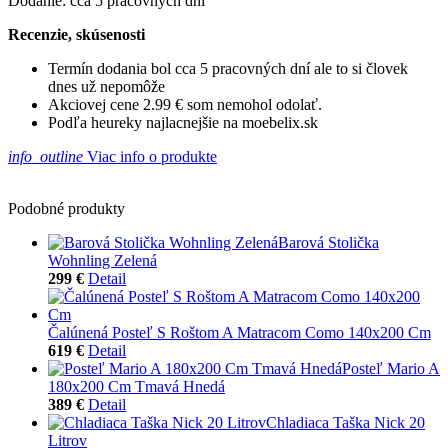
Dodanie: cca 5 pracovných dní
Recenzie, skúsenosti
Termín dodania bol cca 5 pracovných dní ale to si človek
dnes už nepomôže
Akciovej cene 2.99 € som nemohol odolať.
Podľa heureky najlacnejšie na moebelix.sk
info_outline
Viac info o produkte
Podobné produkty
Barová Stolička
Wohnling Zelená
299 €
Detail
Čalúnená Posteľ S Roštom A Matracom Como 140x200 Cm
619 €
Detail
Posteľ Mario A
180x200 Cm Tmavá Hnedá
389 €
Detail
Chladiaca Taška Nick 20
Litrov