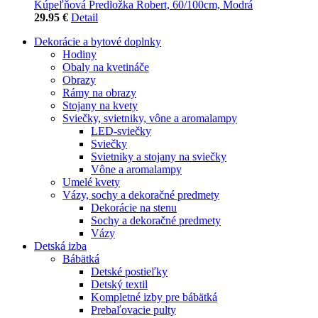
Kúpeľňová Predložka Robert, 60/100cm, Modrá
29.95 €
Detail
Dekorácie a bytové doplnky
Hodiny
Obaly na kvetináče
Obrazy
Rámy na obrazy
Stojany na kvety
Sviečky, svietniky, vône a aromalampy
LED-sviečky
Sviečky
Svietniky a stojany na sviečky
Vône a aromalampy
Umelé kvety
Vázy, sochy a dekoračné predmety
Dekorácie na stenu
Sochy a dekoračné predmety
Vázy
Detská izba
Bábätká
Detské postieľky
Detský textil
Kompletné izby pre bábätká
Prebaľovacie pulty