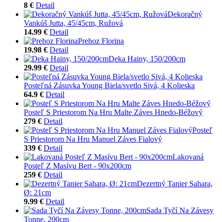
8 €
Detail
Dekoračný
Vankúš Jutta, 45/45cm, Ružová
14.99 €
Detail
Prehoz Florina
19.98 €
Detail
Deka Hainy, 150/200cm
29.99 €
Detail
Posteľná Zásuvka Young Biela/svetlo Sivá, 4 Kolieska
64.9 €
Detail
Posteľ S Priestorom Na Hru Malte Záves Hnedo-Béžový
279 €
Detail
Posteľ
S Priestorom Na Hru Manuel Záves Fialový
339 €
Detail
Lakovaná
Posteľ Z Masívu Bert - 90x200cm
259 €
Detail
Dezertný Tanier Sahara,
Ø: 21cm
9.99 €
Detail
Sada Tyčí Na Závesy
Tonne, 200cm