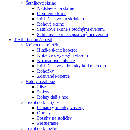
Šatníkové skrine
Nadstavce na skrine
Otvorené skrine
Príslušenstvo ku skriniam
Rohové skrine
Šatníkové skrine s otočnými dverami
Šatníkové skrine s posuvnými dverami
Textil do domácnosti
Koberce a rohožky
Hladko tkané koberce
Koberce s vysokým vlasom
Kožušinové koberce
Príslušenstvo a doplnky ku kobercom
Rohožky
Zošívané koberce
Rolety a žáluzie
Plisé
Rolety
Rolety deň a noc
Textil do kuchyne
Chňapky, utierky, zástery
Obrusy
Poťahy na stoličky
Prestieranie
Textil do kúpeľne