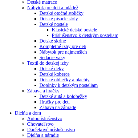
Detské matrace
Nábytok pre deti a mládež
Detské otočné stoličky
Detské písacie stoly
Detské postele
Klasické detské postele
Príslušenstvo k detským posteliam
Detské skrine
Kompletné izby pre deti
Nábytok pre najmenších
Sedacie vaky
Textil do detskej izby
Detské deky
Detské koberce
Detské obliečky a plachty
Doplnky k detským posteliam
Zábava a hračky
Detské autá a kolobežky
Hračky pre deti
Zábava na záhrade
Dielňa a dom
Autopríslušenstvo
Chovateľstvo
Darčekové príslušenstvo
Dielňa a náradie