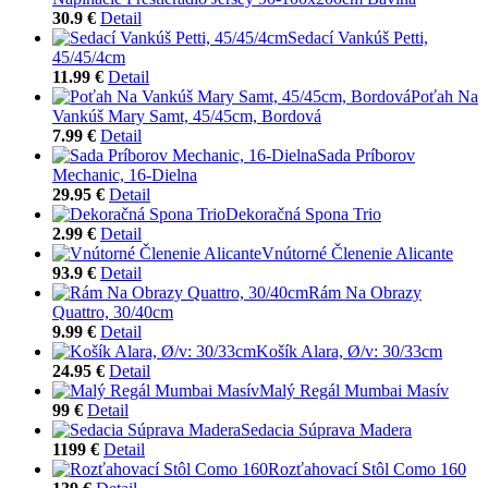
30.9 €
Detail
Sedací Vankúš Petti,
45/45/4cm
11.99 €
Detail
Poťah Na
Vankúš Mary Samt, 45/45cm, Bordová
7.99 €
Detail
Sada Príborov
Mechanic, 16-Dielna
29.95 €
Detail
Dekoračná Spona Trio
2.99 €
Detail
Vnútorné Členenie Alicante
93.9 €
Detail
Rám Na Obrazy
Quattro, 30/40cm
9.99 €
Detail
Košík Alara, Ø/v: 30/33cm
24.95 €
Detail
Malý Regál Mumbai Masív
99 €
Detail
Sedacia Súprava Madera
1199 €
Detail
Rozťahovací Stôl Como 160