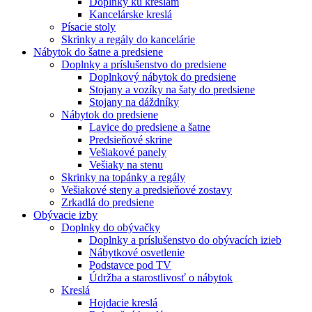
Doplnky ku kreslám
Kancelárske kreslá
Písacie stoly
Skrinky a regály do kancelárie
Nábytok do šatne a predsiene
Doplnky a príslušenstvo do predsiene
Doplnkový nábytok do predsiene
Stojany a vozíky na šaty do predsiene
Stojany na dáždníky
Nábytok do predsiene
Lavice do predsiene a šatne
Predsieňové skrine
Vešiakové panely
Vešiaky na stenu
Skrinky na topánky a regály
Vešiakové steny a predsieňové zostavy
Zrkadlá do predsiene
Obývacie izby
Doplnky do obývačky
Doplnky a príslušenstvo do obývacích izieb
Nábytkové osvetlenie
Podstavce pod TV
Údržba a starostlivosť o nábytok
Kreslá
Hojdacie kreslá