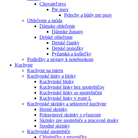
Chovateľstvo
Pre psov
Pelechy a búdy pre psov
Oblečenie a móda
Dámske oblečenie
Dámske župany
Detské oblečenie
Detské čiapky
Detské ponožky
Pyžamká a košieľky
Podložky a stojany k notebookom
Kuchyne
Kuchyne na mieru
Kuchynské linky a bloky
Kuchynské bloky
Kuchynské linky bez spotrebičov
Kuchynské linky so spotrebičmi
Kuchynské linky v tvare L
Kuchynské skrinky a sektorové kuchyne
Horné skrinky
Potravinové skrinky s výsuvom
Skrinky pre spotrebiče a pracovné dosky
Spodné skrinky
Kuchynské spotrebiče
Chladničky a mrazničky