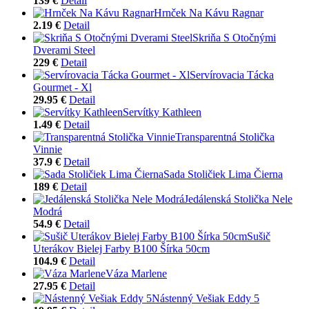
139 €
Detail
Hrnček Na Kávu Ragnar
2.19 €
Detail
Skriňa S Otočnými
Dverami Steel
229 €
Detail
Servírovacia Tácka
Gourmet - Xl
29.95 €
Detail
Servítky Kathleen
1.49 €
Detail
Transparentná Stolička
Vinnie
37.9 €
Detail
Sada Stoličiek Lima Čierna
189 €
Detail
Jedálenská Stolička Nele
Modrá
54.9 €
Detail
Sušič
Uterákov Bielej Farby B100 Šírka 50cm
104.9 €
Detail
Váza Marlene
27.95 €
Detail
Nástenný Vešiak Eddy 5