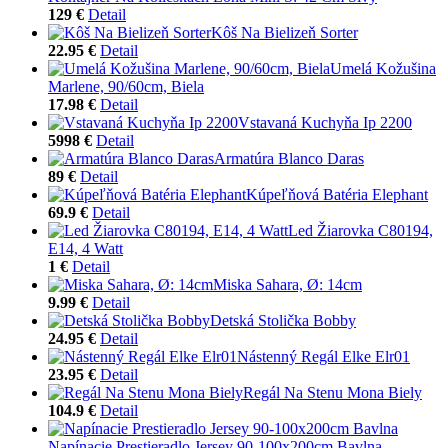
129 €
Detail
Kôš Na Bielizeň Sorter
22.95 €
Detail
Umelá Kožušina
Marlene, 90/60cm, Biela
17.98 €
Detail
Vstavaná Kuchyňa Ip 2200
5998 €
Detail
Armatúra Blanco Daras
89 €
Detail
Kúpeľňová Batéria Elephant
69.9 €
Detail
Led Žiarovka C80194,
E14, 4 Watt
1 €
Detail
Miska Sahara, Ø: 14cm
9.99 €
Detail
Detská Stolička Bobby
24.95 €
Detail
Nástenný Regál Elke Elr01
23.95 €
Detail
Regál Na Stenu Mona Biely
104.9 €
Detail
Napínacie Prestieradlo Jersey 90-100x200cm Bavlna