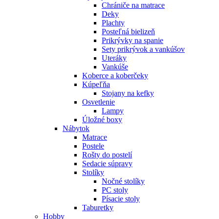
Chrániče na matrace
Deky
Plachty
Posteľná bielizeň
Prikrývky na spanie
Sety prikrývok a vankúšov
Uteráky
Vankúše
Koberce a koberčeky
Kúpeľňa
Stojany na kefky
Osvetlenie
Lampy
Úložné boxy
Nábytok
Matrace
Postele
Rošty do postelí
Sedacie súpravy
Stolíky
Nočné stolíky
PC stoly
Písacie stoly
Taburetky
Hobby