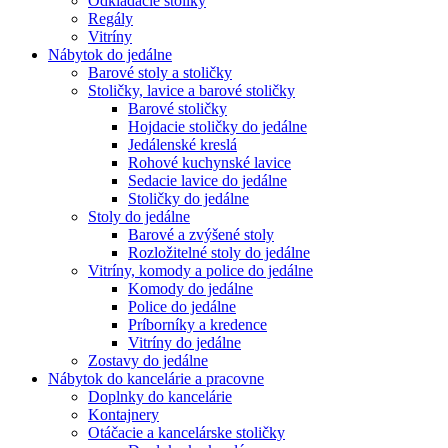
Odkladacie stolíky
Regály
Vitríny
Nábytok do jedálne
Barové stoly a stoličky
Stoličky, lavice a barové stoličky
Barové stoličky
Hojdacie stoličky do jedálne
Jedálenské kreslá
Rohové kuchynské lavice
Sedacie lavice do jedálne
Stoličky do jedálne
Stoly do jedálne
Barové a zvýšené stoly
Rozložitelné stoly do jedálne
Vitríny, komody a police do jedálne
Komody do jedálne
Police do jedálne
Príborníky a kredence
Vitríny do jedálne
Zostavy do jedálne
Nábytok do kancelárie a pracovne
Doplnky do kancelárie
Kontajnery
Otáčacie a kancelárske stoličky