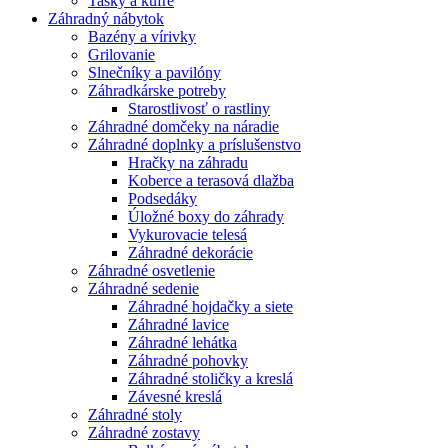
Tašky a kufre
Záhradný nábytok
Bazény a vírivky
Grilovanie
Slnečníky a pavilóny
Záhradkárske potreby
Starostlivosť o rastliny
Záhradné domčeky na náradie
Záhradné doplnky a príslušenstvo
Hračky na záhradu
Koberce a terasová dlažba
Podsedáky
Úložné boxy do záhrady
Vykurovacie telesá
Záhradné dekorácie
Záhradné osvetlenie
Záhradné sedenie
Záhradné hojdačky a siete
Záhradné lavice
Záhradné lehátka
Záhradné pohovky
Záhradné stoličky a kreslá
Závesné kreslá
Záhradné stoly
Záhradné zostavy