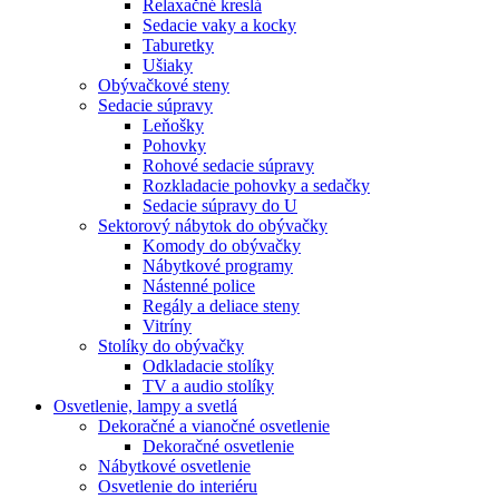
Relaxačné kreslá
Sedacie vaky a kocky
Taburetky
Ušiaky
Obývačkové steny
Sedacie súpravy
Leňošky
Pohovky
Rohové sedacie súpravy
Rozkladacie pohovky a sedačky
Sedacie súpravy do U
Sektorový nábytok do obývačky
Komody do obývačky
Nábytkové programy
Nástenné police
Regály a deliace steny
Vitríny
Stolíky do obývačky
Odkladacie stolíky
TV a audio stolíky
Osvetlenie, lampy a svetlá
Dekoračné a vianočné osvetlenie
Dekoračné osvetlenie
Nábytkové osvetlenie
Osvetlenie do interiéru