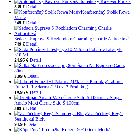
Automatický Kávovar Purista
539 €
Detail
Konferenčný Stolík Rewa
Masív
249 €
Detail
Sedacia Súprava S Rozkladom Charming Charlie Antracitová
749 €
Detail
Sada Pohárov Lifestyle,
310 Ml
24.95 €
Detail
Šálka Na Espresso Capri,
80ml
3.99 €
Detail
Taburet
Franz 1+1 Zdarma (1*kus=2 Produkty)
19.95 €
Detail
Tv Stojan
Amalo Maxi Čierne Sklo Š:100cm
389 €
Detail
Viacúčelový Regál
Standregal Biely
94.9 €
Detail