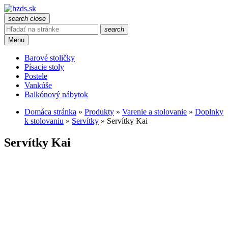
search
close
search
Menu
Barové stoličky
Písacie stoly
Postele
Vankúše
Balkónový nábytok
Domáca stránka
»
Produkty
»
Varenie a stolovanie
»
Doplnky
k stolovaniu
»
Servítky
»
Servítky Kai
Servítky Kai