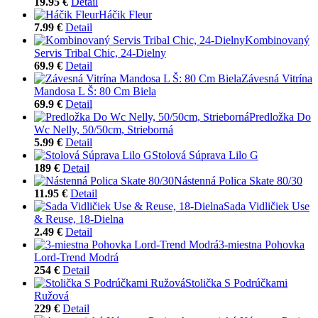
19.95 €
Detail
Háčik Fleur
7.99 €
Detail
Kombinovaný
Servis Tribal Chic, 24-Dielny
69.9 €
Detail
Závesná Vitrína
Mandosa L Š: 80 Cm Biela
69.9 €
Detail
Predložka Do
Wc Nelly, 50/50cm, Strieborná
5.99 €
Detail
Stolová Súprava Lilo G
189 €
Detail
Nástenná Polica Skate 80/30
11.95 €
Detail
Sada Vidličiek Use
& Reuse, 18-Dielna
2.49 €
Detail
3-miestna Pohovka
Lord-Trend Modrá
254 €
Detail
Stolička S Podrúčkami
Ružová
229 €
Detail