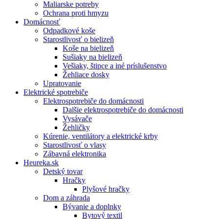
Maliarske potreby
Ochrana proti hmyzu
Domácnosť
Odpadkové koše
Starostlivosť o bielizeň
Koše na bielizeň
Sušiaky na bielizeň
Vešiaky, štipce a iné príslušenstvo
Žehliace dosky
Upratovanie
Elektrické spotrebiče
Elektrospotrebiče do domácnosti
Dalšie elektrospotrebiče do domácnosti
Vysávače
Žehličky
Kúrenie, ventilátory a elektrické krby
Starostlivosť o vlasy
Zábavná elektronika
Heureka.sk
Detský tovar
Hračky
Plyšové hračky
Dom a záhrada
Bývanie a doplnky
Bytový textil