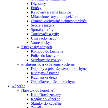
Digestory
Fritézy
Kávovary a varné kanvice
Mikrovlnné rúry a minipekárne
Ostatné kuchynské elektrospotrebiče
Šejkre a mixéry
Sporáky a rúry
Toustovače a grily
Umývačky riadu
Varné dosky
Kuchynský nábytok
Komody do kuchyne
Police do kuchyne
Servírovacie vozíky
Príslušenstvo a vybavenie kuchyne
Doplnky a príslušenstvo do kuchyne
Kuchynské batérie
Kuchynské drezy
Odpadkové koše do kuchyne
Kúpeľne
Nábytok do kúpeľne
Kúpeľňové zostavy
Regály do kúpeľne
Skrinky do kúpeľňe
Zrkadlá