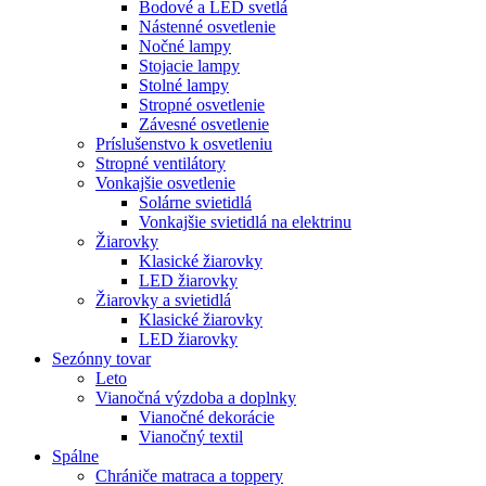
Bodové a LED svetlá
Nástenné osvetlenie
Nočné lampy
Stojacie lampy
Stolné lampy
Stropné osvetlenie
Závesné osvetlenie
Príslušenstvo k osvetleniu
Stropné ventilátory
Vonkajšie osvetlenie
Solárne svietidlá
Vonkajšie svietidlá na elektrinu
Žiarovky
Klasické žiarovky
LED žiarovky
Žiarovky a svietidlá
Klasické žiarovky
LED žiarovky
Sezónny tovar
Leto
Vianočná výzdoba a doplnky
Vianočné dekorácie
Vianočný textil
Spálne
Chrániče matraca a toppery