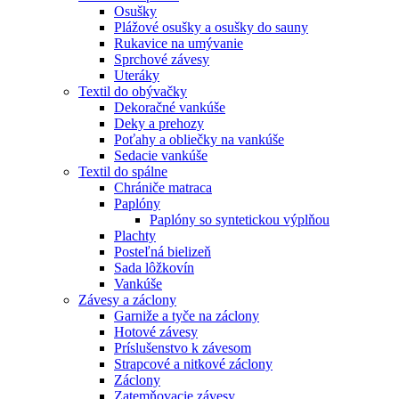
Osušky
Plážové osušky a osušky do sauny
Rukavice na umývanie
Sprchové závesy
Uteráky
Textil do obývačky
Dekoračné vankúše
Deky a prehozy
Poťahy a obliečky na vankúše
Sedacie vankúše
Textil do spálne
Chrániče matraca
Paplóny
Paplóny so syntetickou výplňou
Plachty
Posteľná bielizeň
Sada lôžkovín
Vankúše
Závesy a záclony
Garniže a tyče na záclony
Hotové závesy
Príslušenstvo k závesom
Strapcové a nitkové záclony
Záclony
Zatemňovacie závesy