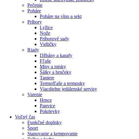
Pečenie
Poháre
Poháre na víno a sekt
Príbory
Lyžice
Nože
Príborové sady
Vidličky
Riady
Džbány a karafy
Fľaše
Misy a misky
Šálky a hrnčeky
Taniere
Termofľaše a termosky
Viacdielne jedálenské servisy
Varenie
Hrnce
Panvice
Pokrievky
Voľný čas
Funkčné doplnky
Šport
Stanovanie a kempovanie