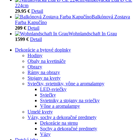
224cm
29.95 €
Detail
Balkónová Zostava
Farba Kapučíno
209 €
Detail
Wohnlandschaft In Grau
1599 €
Detail
Dekorácie a bytové doplnky
Hodiny
Obaly na kvetináče
Obrazy
Rámy na obrazy
Stojany na kvety
Sviečky, svietniky, vône a aromalampy
LED-sviečky
Sviečky
Svietniky a stojany na sviečky
Vône a aromalampy
Umelé kvety
Vázy, sochy a dekoračné predmety
Dekorácie na stenu
Sochy a dekoračné predmety
Vázy
Detská izba