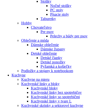
Stolíky
Nočné stolíky
PC stoly
Písacie stoly
Taburetky
Hobby
Chovateľstvo
Pre psov
Pelechy a búdy pre psov
Oblečenie a móda
Dámske oblečenie
Dámske župany
Detské oblečenie
Detské čiapky
Detské ponožky
Pyžamká a košieľky
Podložky a stojany k notebookom
Kuchyne
Kuchyne na mieru
Kuchynské linky a bloky
Kuchynské bloky
Kuchynské linky bez spotrebičov
Kuchynské linky so spotrebičmi
Kuchynské linky v tvare L
Kuchynské skrinky a sektorové kuchyne