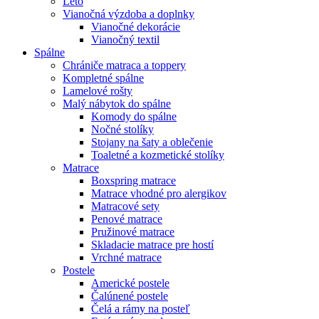
Leto
Vianočná výzdoba a doplnky
Vianočné dekorácie
Vianočný textil
Spálne
Chrániče matraca a toppery
Kompletné spálne
Lamelové rošty
Malý nábytok do spálne
Komody do spálne
Nočné stolíky
Stojany na šaty a oblečenie
Toaletné a kozmetické stolíky
Matrace
Boxspring matrace
Matrace vhodné pro alergikov
Matracové sety
Penové matrace
Pružinové matrace
Skladacie matrace pre hostí
Vrchné matrace
Postele
Americké postele
Čalúnené postele
Čelá a rámy na posteľ