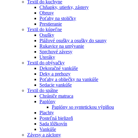
Textil do kuchyne
Chňapky, utierky, zástery
Obrusy
Poťahy na stoličky
Prestieranie
Textil do kúpeľne
Osušky
Plážové osušky a osušky do sauny
Rukavice na umývanie
Sprchové závesy
Uteráky
Textil do obývačky
Dekoračné vankúše
Deky a prehozy
Poťahy a obliečky na vankúše
Sedacie vankúše
Textil do spálne
Chrániče matraca
Paplóny
Paplóny so syntetickou výplňou
Plachty
Posteľná bielizeň
Sada lôžkovín
Vankúše
Závesy a záclony