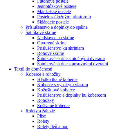
Futónové postele
Jednolôžkové postele
Manželské postele
Postele s úložným priestorom
Sklápacie postele
Príslušenstvo a doplnky do spálne
Šatníkové skrine
Nadstavce na skrine
Otvorené skrine
Príslušenstvo ku skriniam
Rohové skrine
Šatníkové skrine s otočnými dverami
Šatníkové skrine s posuvnými dverami
Textil do domácnosti
Koberce a rohožky
Hladko tkané koberce
Koberce s vysokým vlasom
Kožušinové koberce
Príslušenstvo a doplnky ku kobercom
Rohožky
Zošívané koberce
Rolety a žáluzie
Plisé
Rolety
Rolety deň a noc