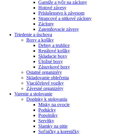
Garniže a tyče na záclony
Hotové závesy
Príslušenstvo k závesom
Strapcové a nitkové záclony
Záclony
Zatemňovacie závesy
Triedenie a úschova
Boxy a košíky
Debny a truhlice
Regálové košíky
Skladacie boxy
Úložné boxy
Zásuvkové boxy
Ostatné organizéry
Skladovanie oblečenia
Viacúčelové vozíky
Závesné organizéry
Varenie a stolovanie
Doplnky k stolovaniu
Misky na ovocie
Podtácky
Popolníky
Servítky
Slamky na pitie
Soľničky a koreničky