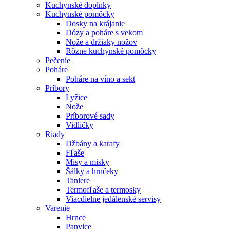
Kuchynské doplnky
Kuchynské pomôcky
Dosky na krájanie
Dózy a poháre s vekom
Nože a držiaky nožov
Rôzne kuchynské pomôcky
Pečenie
Poháre
Poháre na víno a sekt
Príbory
Lyžice
Nože
Príborové sady
Vidličky
Riady
Džbány a karafy
Fľaše
Misy a misky
Šálky a hrnčeky
Taniere
Termofľaše a termosky
Viacdielne jedálenské servisy
Varenie
Hrnce
Panvice