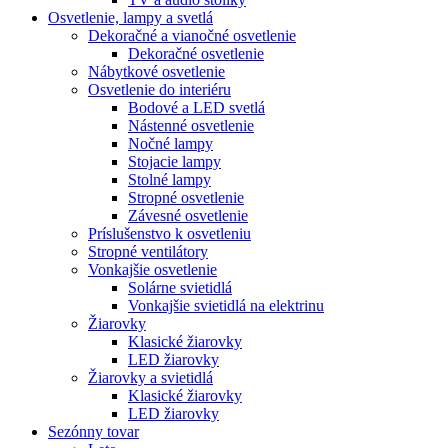
Osvetlenie, lampy a svetlá
Dekoračné a vianočné osvetlenie
Dekoračné osvetlenie
Nábytkové osvetlenie
Osvetlenie do interiéru
Bodové a LED svetlá
Nástenné osvetlenie
Nočné lampy
Stojacie lampy
Stolné lampy
Stropné osvetlenie
Závesné osvetlenie
Príslušenstvo k osvetleniu
Stropné ventilátory
Vonkajšie osvetlenie
Solárne svietidlá
Vonkajšie svietidlá na elektrinu
Žiarovky
Klasické žiarovky
LED žiarovky
Žiarovky a svietidlá
Klasické žiarovky
LED žiarovky
Sezónny tovar