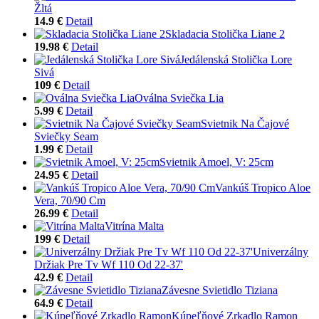
Žltá
14.9 €
Detail
Skladacia Stolička Liane 2
19.98 €
Detail
Jedálenská Stolička Lore
Sivá
109 €
Detail
Oválna Sviečka Lia
5.99 €
Detail
Svietnik Na Čajové
Sviečky Seam
1.99 €
Detail
Svietnik Amoel, V: 25cm
24.95 €
Detail
Vankúš Tropico Aloe
Vera, 70/90 Cm
26.99 €
Detail
Vitrína Malta
199 €
Detail
Univerzálny
Držiak Pre Tv Wf 110 Od 22-37'
42.9 €
Detail
Závesne Svietidlo Tiziana
64.9 €
Detail
Kúpeľňové Zrkadlo Ramon