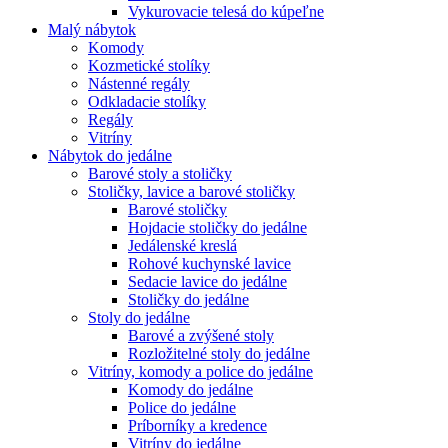
Vykurovacie telesá do kúpeľne
Malý nábytok
Komody
Kozmetické stolíky
Nástenné regály
Odkladacie stolíky
Regály
Vitríny
Nábytok do jedálne
Barové stoly a stoličky
Stoličky, lavice a barové stoličky
Barové stoličky
Hojdacie stoličky do jedálne
Jedálenské kreslá
Rohové kuchynské lavice
Sedacie lavice do jedálne
Stoličky do jedálne
Stoly do jedálne
Barové a zvýšené stoly
Rozložitelné stoly do jedálne
Vitríny, komody a police do jedálne
Komody do jedálne
Police do jedálne
Príborníky a kredence
Vitríny do jedálne