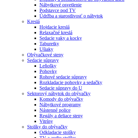
Nábytkové osvetlenie
Podstavce pod TV
Údržba a starostlivosť o nábytok
Kreslá
Hojdacie kreslá
Relaxačné kreslá
Sedacie vaky a kocky
Taburetky
Ušiaky
Obývačkové steny
Sedacie súpravy
Leňošky
Pohovky
Rohové sedacie súpravy
Rozkladacie pohovky a sedačky
Sedacie súpravy do U
Sektorový nábytok do obývačky
Komody do obývačky
Nábytkové programy
Nástenné police
Regály a deliace steny
Vitríny
Stolíky do obývačky
Odkladacie stolíky
TV a audio stolíky