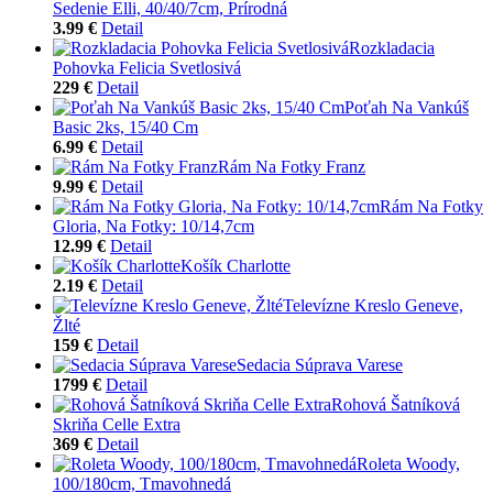
Sedenie Elli, 40/40/7cm, Prírodná
3.99 €
Detail
Rozkladacia
Pohovka Felicia Svetlosivá
229 €
Detail
Poťah Na Vankúš
Basic 2ks, 15/40 Cm
6.99 €
Detail
Rám Na Fotky Franz
9.99 €
Detail
Rám Na Fotky
Gloria, Na Fotky: 10/14,7cm
12.99 €
Detail
Košík Charlotte
2.19 €
Detail
Televízne Kreslo Geneve,
Žlté
159 €
Detail
Sedacia Súprava Varese
1799 €
Detail
Rohová Šatníková
Skriňa Celle Extra
369 €
Detail
Roleta Woody,
100/180cm, Tmavohnedá