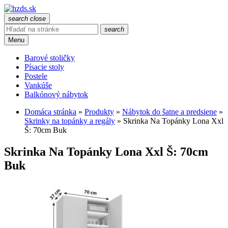
search
close
search
Menu
Barové stoličky
Písacie stoly
Postele
Vankúše
Balkónový nábytok
Domáca stránka
»
Produkty
»
Nábytok do šatne a predsiene
»
Skrinky na topánky a regály
»
Skrinka Na Topánky Lona Xxl
Š: 70cm Buk
Skrinka Na Topánky Lona Xxl Š: 70cm
Buk