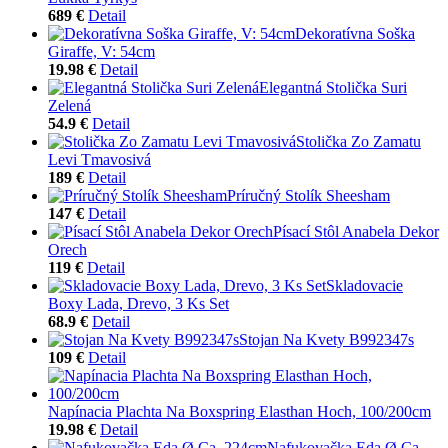
689 €
Detail
Dekoratívna Soška
Giraffe, V: 54cm
19.98 €
Detail
Elegantná Stolička Suri
Zelená
54.9 €
Detail
Stolička Zo Zamatu
Levi Tmavosivá
189 €
Detail
Príručný Stolík Sheesham
147 €
Detail
Písací Stôl Anabela Dekor
Orech
119 €
Detail
Skladovacie
Boxy Lada, Drevo, 3 Ks Set
68.9 €
Detail
Stojan Na Kvety B992347s
109 €
Detail
Napínacia Plachta Na Boxspring Elasthan Hoch, 100/200cm
19.98 €
Detail
Nafukovačka Eda Ø Ca.