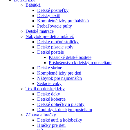
Bábätká
Detské postieľky
Detský textil
Kompletné izby pre bábätká
Prebaľovacie pulty
Detské matrace
Nábytok pre deti a mládež
Detské otočné stoličky
Detské písacie stoly
Detské postele
Klasické detské postele
Príslušenstvo k detským posteliam
Detské skrine
Kompletné izby pre deti
Nábytok pre najmenších
Sedacie vaky
Textil do detskej izby
Detské deky
Detské koberce
Detské obliečky a plachty
Doplnky k detským posteliam
Zábava a hračky
Detské autá a kolobežky
Hračky pre deti