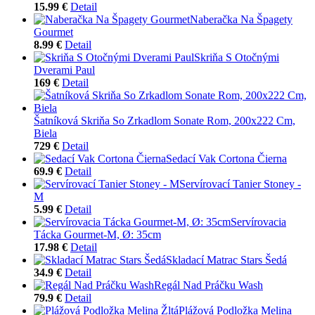
15.99 €
Detail
Naberačka Na Špagety
Gourmet
8.99 €
Detail
Skriňa S Otočnými
Dverami Paul
169 €
Detail
Šatníková Skriňa So Zrkadlom Sonate Rom, 200x222 Cm,
Biela
729 €
Detail
Sedací Vak Cortona Čierna
69.9 €
Detail
Servírovací Tanier Stoney -
M
5.99 €
Detail
Servírovacia
Tácka Gourmet-M, Ø: 35cm
17.98 €
Detail
Skladací Matrac Stars Šedá
34.9 €
Detail
Regál Nad Práčku Wash
79.9 €
Detail
Plážová Podložka Melina