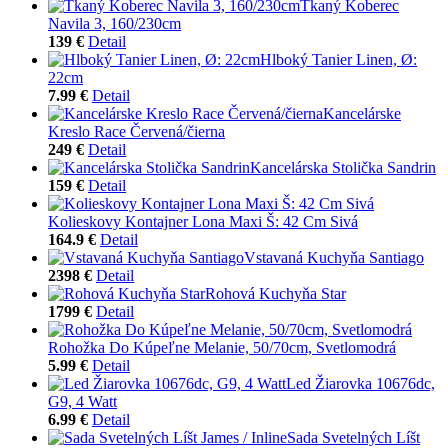
Tkaný Koberec
Navila 3, 160/230cm
139 €
Detail
Hlboký Tanier Linen, Ø:
22cm
7.99 €
Detail
Kancelárske
Kreslo Race Červená/čierna
249 €
Detail
Kancelárska Stolička Sandrin
159 €
Detail
Kolieskovy Kontajner Lona Maxi Š: 42 Cm Sivá
164.9 €
Detail
Vstavaná Kuchyňa Santiago
2398 €
Detail
Rohová Kuchyňa Star
1799 €
Detail
Rohožka Do Kúpeľne Melanie, 50/70cm, Svetlomodrá
5.99 €
Detail
Led Žiarovka 10676dc,
G9, 4 Watt
6.99 €
Detail
Sada Svetelných Líšt