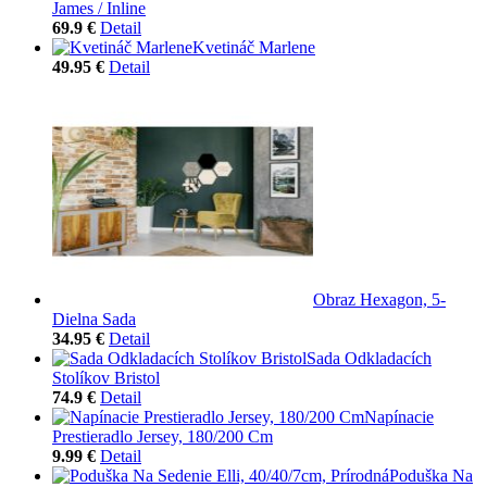
James / Inline
69.9 €
Detail
Kvetináč Marlene
49.95 €
Detail
Obraz Hexagon, 5-
Dielna Sada
34.95 €
Detail
Sada Odkladacích
Stolíkov Bristol
74.9 €
Detail
Napínacie
Prestieradlo Jersey, 180/200 Cm
9.99 €
Detail
Poduška Na