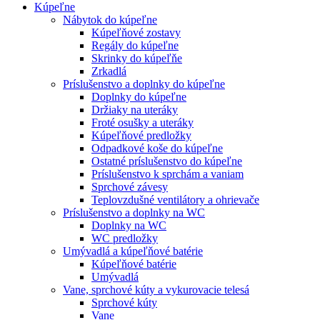
Kúpeľne
Nábytok do kúpeľne
Kúpeľňové zostavy
Regály do kúpeľne
Skrinky do kúpeľňe
Zrkadlá
Príslušenstvo a doplnky do kúpeľne
Doplnky do kúpeľne
Držiaky na uteráky
Froté osušky a uteráky
Kúpeľňové predložky
Odpadkové koše do kúpeľne
Ostatné príslušenstvo do kúpeľne
Príslušenstvo k sprchám a vaniam
Sprchové závesy
Teplovzdušné ventilátory a ohrievače
Príslušenstvo a doplnky na WC
Doplnky na WC
WC predložky
Umývadlá a kúpeľňové batérie
Kúpeľňové batérie
Umývadlá
Vane, sprchové kúty a vykurovacie telesá
Sprchové kúty
Vane