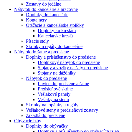
Zostavy do jedálne
Nábytok do kancelárie a pracovne
Doplnky do kancelárie
Kontajnery
Otáčacie a kancelárske stoličky
Doplnky ku kreslám
Kancelárske kreslá
Písacie stoly
Skrinky a regály do kancelárie
Nábytok do šatne a predsiene
Doplnky a príslušenstvo do predsiene
Doplnkový nábytok do predsiene
Stojany a vozíky na šaty do predsiene
Stojany na dáždníky
Nábytok do predsiene
Lavice do predsiene a šatne
Predsieňové skrine
Vešiakové panely
Vešiaky na stenu
Skrinky na topánky a regály
Vešiakové steny a predsieňové zostavy
Zrkadlá do predsiene
Obývacie izby
Doplnky do obývačky
Doplnky a príslušenstvo do obývacích izieb