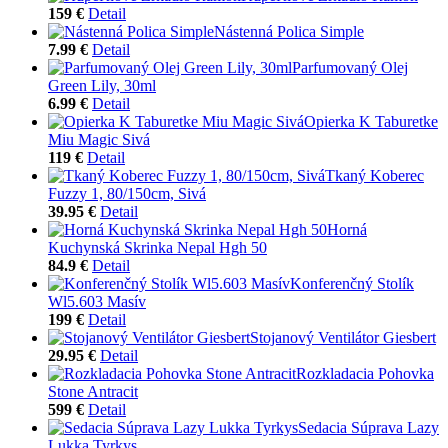
159 €
Detail
Nástenná Polica Simple
7.99 €
Detail
Parfumovaný Olej
Green Lily, 30ml
6.99 €
Detail
Opierka K Taburetke
Miu Magic Sivá
119 €
Detail
Tkaný Koberec
Fuzzy 1, 80/150cm, Sivá
39.95 €
Detail
Horná
Kuchynská Skrinka Nepal Hgh 50
84.9 €
Detail
Konferenčný Stolík
Wl5.603 Masív
199 €
Detail
Stojanový Ventilátor Giesbert
29.95 €
Detail
Rozkladacia Pohovka
Stone Antracit
599 €
Detail
Sedacia Súprava Lazy
Lukka Tyrkys