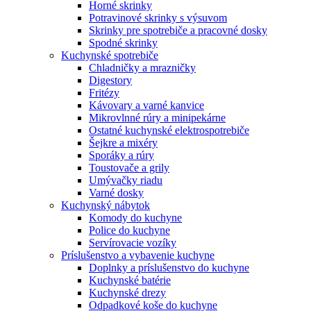
Horné skrinky
Potravinové skrinky s výsuvom
Skrinky pre spotrebiče a pracovné dosky
Spodné skrinky
Kuchynské spotrebiče
Chladničky a mrazničky
Digestory
Fritézy
Kávovary a varné kanvice
Mikrovlnné rúry a minipekárne
Ostatné kuchynské elektrospotrebiče
Šejkre a mixéry
Sporáky a rúry
Toustovače a grily
Umývačky riadu
Varné dosky
Kuchynský nábytok
Komody do kuchyne
Police do kuchyne
Servírovacie vozíky
Príslušenstvo a vybavenie kuchyne
Doplnky a príslušenstvo do kuchyne
Kuchynské batérie
Kuchynské drezy
Odpadkové koše do kuchyne