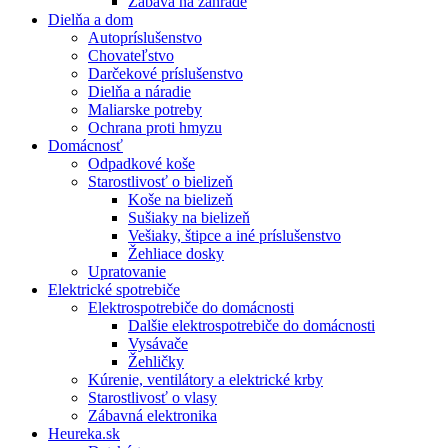
Zábava na záhrade
Dielňa a dom
Autopríslušenstvo
Chovateľstvo
Darčekové príslušenstvo
Dielňa a náradie
Maliarske potreby
Ochrana proti hmyzu
Domácnosť
Odpadkové koše
Starostlivosť o bielizeň
Koše na bielizeň
Sušiaky na bielizeň
Vešiaky, štipce a iné príslušenstvo
Žehliace dosky
Upratovanie
Elektrické spotrebiče
Elektrospotrebiče do domácnosti
Dalšie elektrospotrebiče do domácnosti
Vysávače
Žehličky
Kúrenie, ventilátory a elektrické krby
Starostlivosť o vlasy
Zábavná elektronika
Heureka.sk