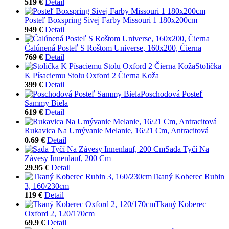
519 €
Detail
Posteľ Boxspring Sivej Farby Missouri 1 180x200cm
949 €
Detail
Čalúnená Posteľ S Roštom Universe, 160x200, Čierna
769 €
Detail
Stolička
K Písaciemu Stolu Oxford 2 Čierna Koža
399 €
Detail
Poschodová Posteľ
Sammy Biela
619 €
Detail
Rukavica Na Umývanie Melanie, 16/21 Cm, Antracitová
0.69 €
Detail
Sada Tyčí Na
Závesy Innenlauf, 200 Cm
29.95 €
Detail
Tkaný Koberec Rubin
3, 160/230cm
119 €
Detail
Tkaný Koberec
Oxford 2, 120/170cm
69.9 €
Detail