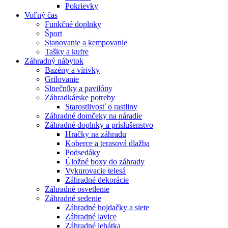
Pokrievky
Voľný čas
Funkčné doplnky
Šport
Stanovanie a kempovanie
Tašky a kufre
Záhradný nábytok
Bazény a vírivky
Grilovanie
Slnečníky a pavilóny
Záhradkárske potreby
Starostlivosť o rastliny
Záhradné domčeky na náradie
Záhradné doplnky a príslušenstvo
Hračky na záhradu
Koberce a terasová dlažba
Podsedáky
Úložné boxy do záhrady
Vykurovacie telesá
Záhradné dekorácie
Záhradné osvetlenie
Záhradné sedenie
Záhradné hojdačky a siete
Záhradné lavice
Záhradné lehátka