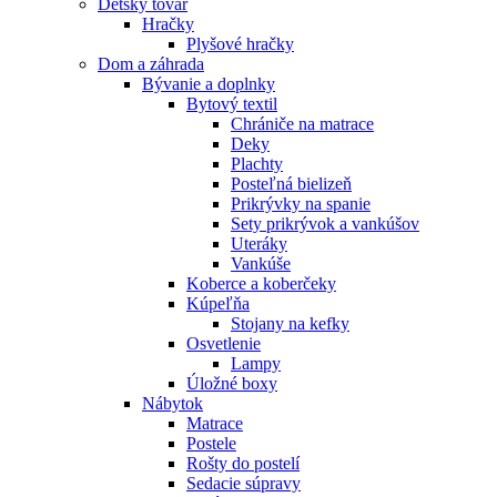
Detský tovar
Hračky
Plyšové hračky
Dom a záhrada
Bývanie a doplnky
Bytový textil
Chrániče na matrace
Deky
Plachty
Posteľná bielizeň
Prikrývky na spanie
Sety prikrývok a vankúšov
Uteráky
Vankúše
Koberce a koberčeky
Kúpeľňa
Stojany na kefky
Osvetlenie
Lampy
Úložné boxy
Nábytok
Matrace
Postele
Rošty do postelí
Sedacie súpravy