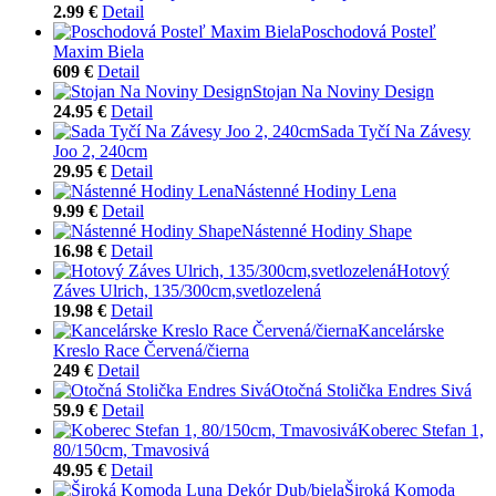
2.99 €
Detail
Poschodová Posteľ
Maxim Biela
609 €
Detail
Stojan Na Noviny Design
24.95 €
Detail
Sada Tyčí Na Závesy
Joo 2, 240cm
29.95 €
Detail
Nástenné Hodiny Lena
9.99 €
Detail
Nástenné Hodiny Shape
16.98 €
Detail
Hotový
Záves Ulrich, 135/300cm,svetlozelená
19.98 €
Detail
Kancelárske
Kreslo Race Červená/čierna
249 €
Detail
Otočná Stolička Endres Sivá
59.9 €
Detail
Koberec Stefan 1,
80/150cm, Tmavosivá
49.95 €
Detail
Široká Komoda