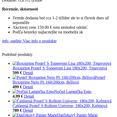
Dodanie: cca 1-2 týždne
Recenzie, skúsenosti
Termín dodania bol cca 1-2 týždne ale to si človek dnes už
nepomôže
Akciovej cene 159.00 € som nemohol odolať.
Podľa heureky najlacnejšie na moebelix.sk
info_outline
Viac info o produkte
Podobné produkty
Boxspring Posteľ S Topperom Lisa 180x200, Tmavosivá
599 €
Detail
Posteľ
Boxspring Nero Pl: 160/200cm, Béžová
499 €
Detail
Nočná Lampička Enio
4.99 €
Detail
Čalúnená Posteľ S Roštom Universe, 180x200, Krémová
789 €
Detail
Darčekový Papier Marie