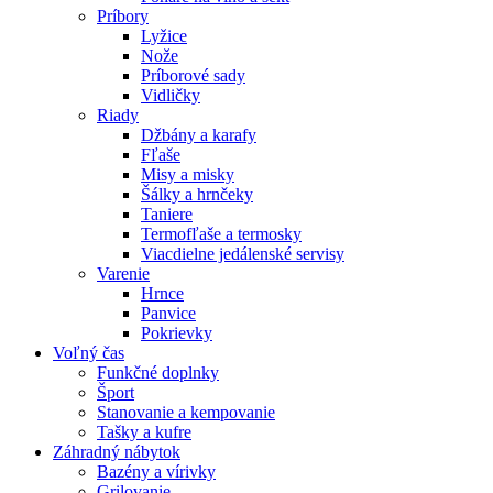
Príbory
Lyžice
Nože
Príborové sady
Vidličky
Riady
Džbány a karafy
Fľaše
Misy a misky
Šálky a hrnčeky
Taniere
Termofľaše a termosky
Viacdielne jedálenské servisy
Varenie
Hrnce
Panvice
Pokrievky
Voľný čas
Funkčné doplnky
Šport
Stanovanie a kempovanie
Tašky a kufre
Záhradný nábytok
Bazény a vírivky
Grilovanie