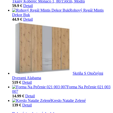
Tkaný Koberec Monaco 1, 80/150cm, Modrá
59.9 €
Detail
Rohový Regál Mintis
Dekor Buk
44.9 €
Detail
Skriňa S Otočnými
Dverami Alabama
519 €
Detail
Forma Na Pečenie 021 003
007
14.99 €
Detail
Kreslo Natalie Zelené
139 €
Detail