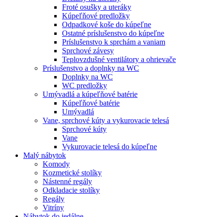
Froté osušky a uteráky
Kúpeľňové predložky
Odpadkové koše do kúpeľne
Ostatné príslušenstvo do kúpeľne
Príslušenstvo k sprchám a vaniam
Sprchové závesy
Teplovzdušné ventilátory a ohrievače
Príslušenstvo a doplnky na WC
Doplnky na WC
WC predložky
Umývadlá a kúpeľňové batérie
Kúpeľňové batérie
Umývadlá
Vane, sprchové kúty a vykurovacie telesá
Sprchové kúty
Vane
Vykurovacie telesá do kúpeľne
Malý nábytok
Komody
Kozmetické stolíky
Nástenné regály
Odkladacie stolíky
Regály
Vitríny
Nábytok do jedálne