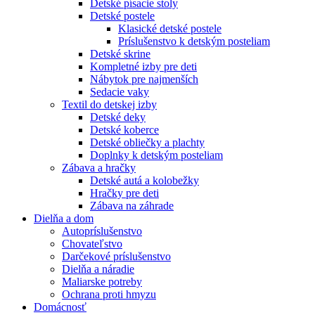
Detské písacie stoly
Detské postele
Klasické detské postele
Príslušenstvo k detským posteliam
Detské skrine
Kompletné izby pre deti
Nábytok pre najmenších
Sedacie vaky
Textil do detskej izby
Detské deky
Detské koberce
Detské obliečky a plachty
Doplnky k detským posteliam
Zábava a hračky
Detské autá a kolobežky
Hračky pre deti
Zábava na záhrade
Dielňa a dom
Autopríslušenstvo
Chovateľstvo
Darčekové príslušenstvo
Dielňa a náradie
Maliarske potreby
Ochrana proti hmyzu
Domácnosť