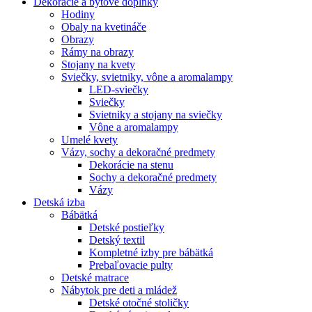
Dekorácie a bytové doplnky
Hodiny
Obaly na kvetináče
Obrazy
Rámy na obrazy
Stojany na kvety
Sviečky, svietniky, vône a aromalampy
LED-sviečky
Sviečky
Svietniky a stojany na sviečky
Vône a aromalampy
Umelé kvety
Vázy, sochy a dekoračné predmety
Dekorácie na stenu
Sochy a dekoračné predmety
Vázy
Detská izba
Bábätká
Detské postieľky
Detský textil
Kompletné izby pre bábätká
Prebaľovacie pulty
Detské matrace
Nábytok pre deti a mládež
Detské otočné stoličky