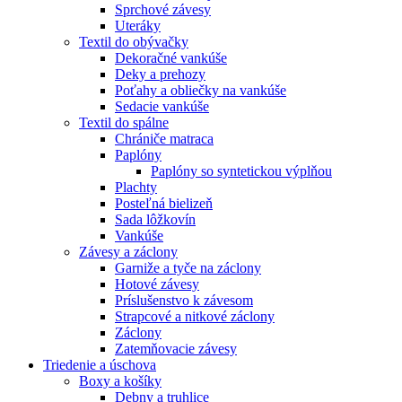
Sprchové závesy
Uteráky
Textil do obývačky
Dekoračné vankúše
Deky a prehozy
Poťahy a obliečky na vankúše
Sedacie vankúše
Textil do spálne
Chrániče matraca
Paplóny
Paplóny so syntetickou výplňou
Plachty
Posteľná bielizeň
Sada lôžkovín
Vankúše
Závesy a záclony
Garniže a tyče na záclony
Hotové závesy
Príslušenstvo k závesom
Strapcové a nitkové záclony
Záclony
Zatemňovacie závesy
Triedenie a úschova
Boxy a košíky
Debny a truhlice