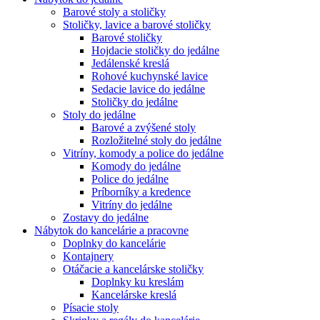
Barové stoly a stoličky
Stoličky, lavice a barové stoličky
Barové stoličky
Hojdacie stoličky do jedálne
Jedálenské kreslá
Rohové kuchynské lavice
Sedacie lavice do jedálne
Stoličky do jedálne
Stoly do jedálne
Barové a zvýšené stoly
Rozložitelné stoly do jedálne
Vitríny, komody a police do jedálne
Komody do jedálne
Police do jedálne
Príborníky a kredence
Vitríny do jedálne
Zostavy do jedálne
Nábytok do kancelárie a pracovne
Doplnky do kancelárie
Kontajnery
Otáčacie a kancelárske stoličky
Doplnky ku kreslám
Kancelárske kreslá
Písacie stoly