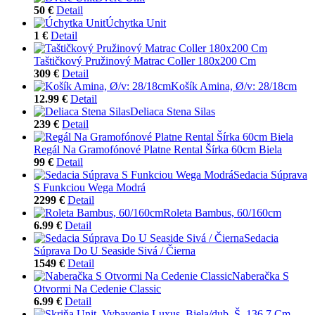
50 €
Detail
Úchytka Unit
1 €
Detail
Taštičkový Pružinový Matrac Coller 180x200 Cm
309 €
Detail
Košík Amina, Ø/v: 28/18cm
12.99 €
Detail
Deliaca Stena Silas
239 €
Detail
Regál Na Gramofónové Platne Rental Šírka 60cm Biela
99 €
Detail
Sedacia Súprava
S Funkciou Wega Modrá
2299 €
Detail
Roleta Bambus, 60/160cm
6.99 €
Detail
Sedacia
Súprava Do U Seaside Sivá / Čierna
1549 €
Detail
Naberačka S
Otvormi Na Cedenie Classic
6.99 €
Detail