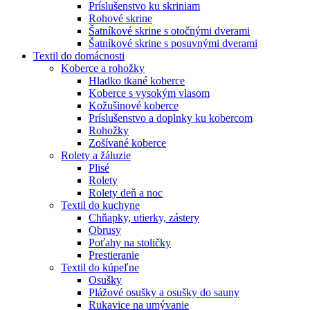
Príslušenstvo ku skriniam
Rohové skrine
Šatníkové skrine s otočnými dverami
Šatníkové skrine s posuvnými dverami
Textil do domácnosti
Koberce a rohožky
Hladko tkané koberce
Koberce s vysokým vlasom
Kožušinové koberce
Príslušenstvo a doplnky ku kobercom
Rohožky
Zošívané koberce
Rolety a žáluzie
Plisé
Rolety
Rolety deň a noc
Textil do kuchyne
Chňapky, utierky, zástery
Obrusy
Poťahy na stoličky
Prestieranie
Textil do kúpeľne
Osušky
Plážové osušky a osušky do sauny
Rukavice na umývanie