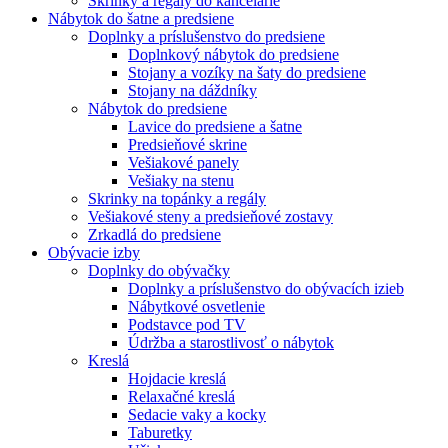
Skrinky a regály do kancelárie
Nábytok do šatne a predsiene
Doplnky a príslušenstvo do predsiene
Doplnkový nábytok do predsiene
Stojany a vozíky na šaty do predsiene
Stojany na dáždníky
Nábytok do predsiene
Lavice do predsiene a šatne
Predsieňové skrine
Vešiakové panely
Vešiaky na stenu
Skrinky na topánky a regály
Vešiakové steny a predsieňové zostavy
Zrkadlá do predsiene
Obývacie izby
Doplnky do obývačky
Doplnky a príslušenstvo do obývacích izieb
Nábytkové osvetlenie
Podstavce pod TV
Údržba a starostlivosť o nábytok
Kreslá
Hojdacie kreslá
Relaxačné kreslá
Sedacie vaky a kocky
Taburetky