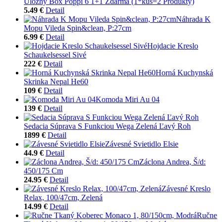
Úložný Box Poppi 6 1+1 Zdarma (1*kus=2 Produkty)
5.49 €
Detail
Náhrada K
Mopu Vileda Spin&clean, P:27cm
6.99 €
Detail
Hojdacie Kreslo
Schaukelsessel Sivé
222 €
Detail
Horná Kuchynská
Skrinka Nepal He60
109 €
Detail
Komoda Miri Au 04
139 €
Detail
Sedacia Súprava S Funkciou Wega Zelená Ľavý Roh
1899 €
Detail
Závesné Svietidlo Elsie
44.9 €
Detail
Záclona Andrea, Š/d:
450/175 Cm
24.95 €
Detail
Závesné Kreslo
Relax, 100/47cm, Zelená
14.99 €
Detail
Ručne