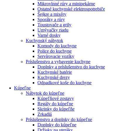
Mikrovlnné rúry a minipekárne
Ostatné kuchynské elektrospotrebiče
Šejkre a mixéry
Sporáky a rúry
Toustovače a grily
Umývačky riadu
Varné dosky
Kuchynský nábytok
Komody do kuchyne
Police do kuchyne
Servírovacie vozíky
Príslušenstvo a vybavenie kuchyne
Doplnky a príslušenstvo do kuchyne
Kuchynské batérie
Kuchynské drezy
Odpadkové koše do kuchyne
Kúpeľne
Nábytok do kúpeľne
Kúpeľňové zostavy
Regály do kúpeľne
Skrinky do kúpeľňe
Zrkadlá
Príslušenstvo a doplnky do kúpeľne
Doplnky do kúpeľne
Držiaky na uteráky