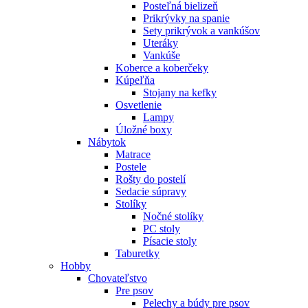
Posteľná bielizeň
Prikrývky na spanie
Sety prikrývok a vankúšov
Uteráky
Vankúše
Koberce a koberčeky
Kúpeľňa
Stojany na kefky
Osvetlenie
Lampy
Úložné boxy
Nábytok
Matrace
Postele
Rošty do postelí
Sedacie súpravy
Stolíky
Nočné stolíky
PC stoly
Písacie stoly
Taburetky
Hobby
Chovateľstvo
Pre psov
Pelechy a búdy pre psov