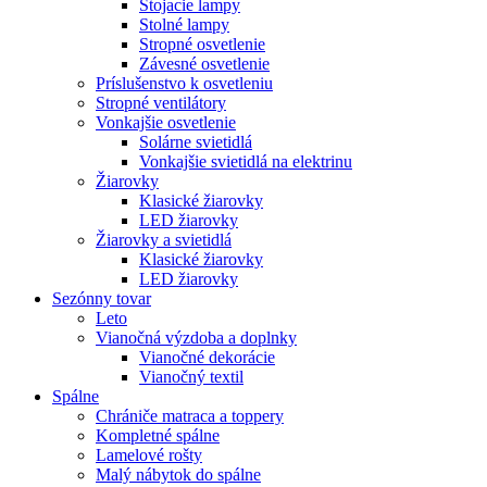
Stojacie lampy
Stolné lampy
Stropné osvetlenie
Závesné osvetlenie
Príslušenstvo k osvetleniu
Stropné ventilátory
Vonkajšie osvetlenie
Solárne svietidlá
Vonkajšie svietidlá na elektrinu
Žiarovky
Klasické žiarovky
LED žiarovky
Žiarovky a svietidlá
Klasické žiarovky
LED žiarovky
Sezónny tovar
Leto
Vianočná výzdoba a doplnky
Vianočné dekorácie
Vianočný textil
Spálne
Chrániče matraca a toppery
Kompletné spálne
Lamelové rošty
Malý nábytok do spálne