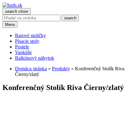
search
close
search
Menu
Barové stoličky
Písacie stoly
Postele
Vankúše
Balkónový nábytok
Domáca stránka
»
Produkty
»
Konferenčný Stolík Riva
Čierny/zlatý
Konferenčný Stolík Riva Čierny/zlatý