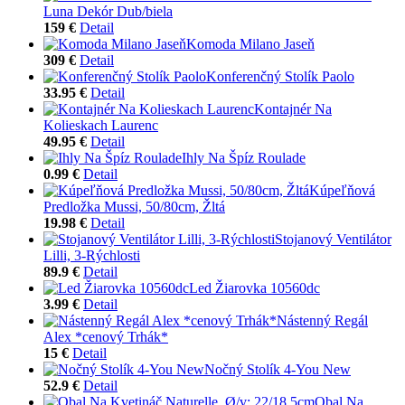
Luna Dekór Dub/biela
159 €
Detail
Komoda Milano Jaseň
309 €
Detail
Konferenčný Stolík Paolo
33.95 €
Detail
Kontajnér Na
Kolieskach Laurenc
49.95 €
Detail
Ihly Na Špíz Roulade
0.99 €
Detail
Kúpeľňová
Predložka Mussi, 50/80cm, Žltá
19.98 €
Detail
Stojanový Ventilátor
Lilli, 3-Rýchlosti
89.9 €
Detail
Led Žiarovka 10560dc
3.99 €
Detail
Nástenný Regál
Alex *cenový Trhák*
15 €
Detail
Nočný Stolík 4-You New
52.9 €
Detail
Obal Na