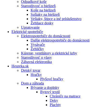
Odpadkové koše
Starostlivosť o bielizeň
Koše na bielizeň
Sušiaky na bielizeň
Vešiaky, štipce a iné príslušenstvo
Žehliace dosky
Upratovanie
Elektrické spotrebiče
Elektrospotrebiče do domácnosti
Dalšie elektrospotrebiče do domácnosti
Vysávače
Žehličky
Kúrenie, ventilátory a elektrické krby
Starostlivosť o vlasy
Zábavná elektronika
Heureka.sk
Detský tovar
Hračky
Plyšové hračky
Dom a záhrada
Bývanie a doplnky
Bytový textil
Chrániče na matrace
Deky
Plachty