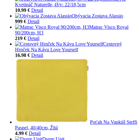
Kvetináč Naturelle, Ø/v: 22/18,5cm
10.99 €
Detail
Obývacia Zostava Alassio
999 €
Detail
Matrac Visco Royal
90/200cm, H3
219 €
Detail
Cestovný
Hrnček Na Kávu Love Yourself
16.98 €
Detail
Poťah Na Vankúš Steffi
Paspel, 40/40cm, Žltá
4.99 €
Detail
Dvere Unit