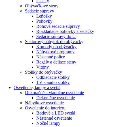
Ušiaky
Obývačkové steny
Sedacie súpravy
Leňošky
Pohovky
Rohové sedacie súpravy
Rozkladacie pohovky a sedačky
Sedacie súpravy do U
Sektorový nábytok do obývačky
Komody do obývačky
Nábytkové programy
Nástenné police
Regály a deliace steny
Vitríny
Stolíky do obývačky
Odkladacie stolíky
TV a audio stolíky
Osvetlenie, lampy a svetlá
Dekoračné a vianočné osvetlenie
Dekoračné osvetlenie
Nábytkové osvetlenie
Osvetlenie do interiéru
Bodové a LED svetlá
Nástenné osvetlenie
Nočné lampy