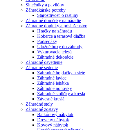
Slnečníky a pavilóny
Záhradkárske potreby
Starostlivosť o rastliny
Záhradné domčeky na náradie
Záhradné doplnky a príslušenstvo
Hračky na záhradu
Koberce a terasová dlažba
Podsedáky
Úložné boxy do záhrady
Vykurovacie telesá
Záhradné dekorácie
Záhradné osvetlenie
Záhradné sedenie
Záhradné hojdačky a siete
Záhradné lavice
Záhradné lehátka
Záhradné pohovky
Záhradné stoličky a kreslá
Závesné kreslá
Záhradné stoly
Záhradné zostavy
Balkónový nábytok
Drevený nábytok
Kovový nábytok