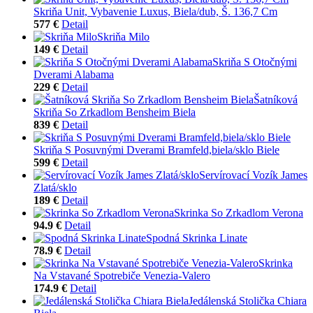
Skriňa Unit, Vybavenie Luxus, Biela/dub, Š. 136,7 Cm
577 €
Detail
Skriňa Milo
149 €
Detail
Skriňa S Otočnými
Dverami Alabama
229 €
Detail
Šatníková
Skriňa So Zrkadlom Bensheim Biela
839 €
Detail
Skriňa S Posuvnými Dverami Bramfeld,biela/sklo Biele
599 €
Detail
Servírovací Vozík James
Zlatá/sklo
189 €
Detail
Skrinka So Zrkadlom Verona
94.9 €
Detail
Spodná Skrinka Linate
78.9 €
Detail
Skrinka
Na Vstavané Spotrebiče Venezia-Valero
174.9 €
Detail
Jedálenská Stolička Chiara