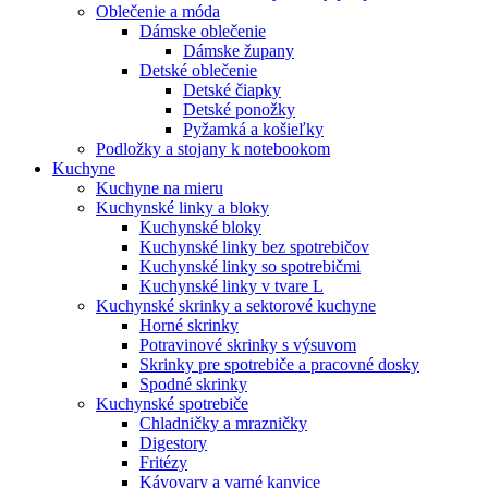
Oblečenie a móda
Dámske oblečenie
Dámske župany
Detské oblečenie
Detské čiapky
Detské ponožky
Pyžamká a košieľky
Podložky a stojany k notebookom
Kuchyne
Kuchyne na mieru
Kuchynské linky a bloky
Kuchynské bloky
Kuchynské linky bez spotrebičov
Kuchynské linky so spotrebičmi
Kuchynské linky v tvare L
Kuchynské skrinky a sektorové kuchyne
Horné skrinky
Potravinové skrinky s výsuvom
Skrinky pre spotrebiče a pracovné dosky
Spodné skrinky
Kuchynské spotrebiče
Chladničky a mrazničky
Digestory
Fritézy
Kávovary a varné kanvice