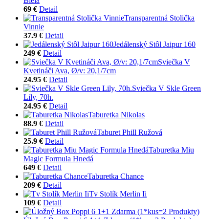
Biela
69 €
Detail
Transparentná Stolička
Vinnie
37.9 €
Detail
Jedálenský Stôl Jaipur 160
249 €
Detail
Sviečka V
Kvetináči Ava, Ø/v: 20,1/7cm
24.95 €
Detail
Sviečka V Skle Green
Lily, 70h.
24.95 €
Detail
Taburetka Nikolas
88.9 €
Detail
Taburet Phill Ružová
25.9 €
Detail
Taburetka Miu
Magic Formula Hnedá
649 €
Detail
Taburetka Chance
209 €
Detail
Tv Stolík Merlin Ii
109 €
Detail