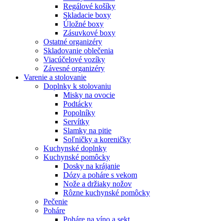
Regálové košíky
Skladacie boxy
Úložné boxy
Zásuvkové boxy
Ostatné organizéry
Skladovanie oblečenia
Viacúčelové vozíky
Závesné organizéry
Varenie a stolovanie
Doplnky k stolovaniu
Misky na ovocie
Podtácky
Popolníky
Servítky
Slamky na pitie
Soľničky a koreničky
Kuchynské doplnky
Kuchynské pomôcky
Dosky na krájanie
Dózy a poháre s vekom
Nože a držiaky nožov
Rôzne kuchynské pomôcky
Pečenie
Poháre
Poháre na víno a sekt