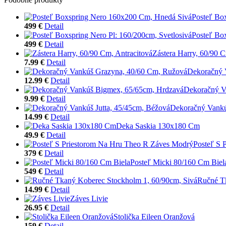
Posteľ Bo
499 €
Detail
Posteľ Box
499 €
Detail
Zástera Harry, 60/90 C
7.99 €
Detail
Dekoračný 
12.99 €
Detail
Dekoračný V
9.99 €
Detail
Dekoračný Vankú
14.99 €
Detail
Deka Saskia 130x180 Cm
49.9 €
Detail
Posteľ S 
379 €
Detail
Posteľ Micki 80/160 Cm Biel
549 €
Detail
Ručné Tk
14.99 €
Detail
Záves Livie
26.95 €
Detail
Stolička Eileen Oranžová
159 €
Detail