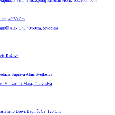
Napínacia Plachta Boxspring Elasthan Hoch, 100/200/40cm
ima, 40/60 Cm
nkúš Alex Uni, 40/60cm, Sivobiela
ndt, Ružové
edacia Súprava Alma Svetlosivá
ava V Tvare U Mara, Tmavosivá
asívneho Dreva Bagli Š: Ca. 120 Cm