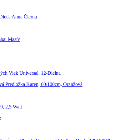
 Dieťa Anna Čierna
bai Masív
ých Viek Universal, 12-Dielna
á Predložka Karen, 60/100cm, Oranžová
9, 2,5 Watt
m