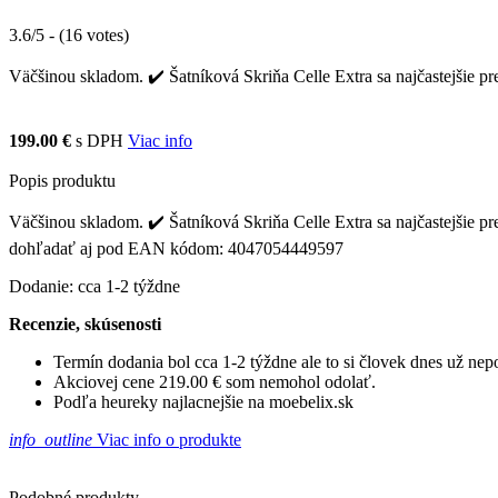
3.6/5 - (16 votes)
Väčšinou skladom. ✔️ Šatníková Skriňa Celle Extra sa najčastejšie pr
199.00 €
s DPH
Viac info
Popis produktu
Väčšinou skladom. ✔️ Šatníková Skriňa Celle Extra sa najčastejšie pr
dohľadať aj pod EAN kódom: 4047054449597
Dodanie: cca 1-2 týždne
Recenzie, skúsenosti
Termín dodania bol cca 1-2 týždne ale to si človek dnes už ne
Akciovej cene 219.00 € som nemohol odolať.
Podľa heureky najlacnejšie na moebelix.sk
info_outline
Viac info o produkte
Podobné produkty