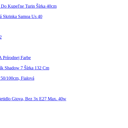
 Do Kupeľne Turin Šírka 40cm
á Skrinka Samoa Us 40
2
A Prírodnej Farbe
lík Shadow 7 Šírka 132 Cm
 50/100cm, Fialová
ietidlo Giova, Bez 3x E27 Max. 40w