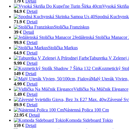
179 €
Detail
Vysoká Skriňa
94.9 €
Detail
Spodná Kuchynsk
71.9 €
Detail
Stolička Franziskus
39 €
Detail
Jedálenská Stolička Manacor 
99.9 €
Detail
Stolička Markus
64.9 €
Detail
Taburetka V Zelenej 
9.99 €
Detail
Kozmetický Sto
149 €
Detail
Malý Uterák Vivien,
4.99 €
Detail
Vidlička Na Múčnik Elegance
1.49 €
Detail
Závesné Sv
89.9 €
Detail
Nástenná Polica 100 Cm
22.95 €
Detail
Komoda Sideboard Tokio
159 €
Detail