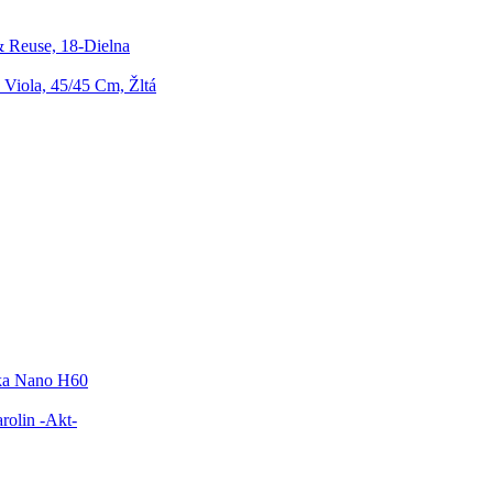
& Reuse, 18-Dielna
Viola, 45/45 Cm, Žltá
ka Nano H60
rolin -Akt-