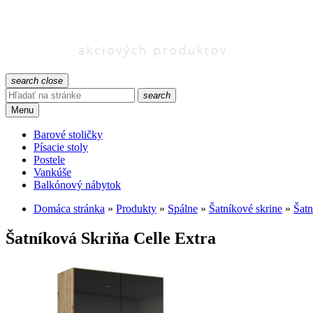
search
close
search
Menu
Barové stoličky
Písacie stoly
Postele
Vankúše
Balkónový nábytok
Domáca stránka
»
Produkty
»
Spálne
»
Šatníkové skrine
»
Šatn
Šatníková Skriňa Celle Extra