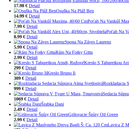
17.98 €
Detail
Osuška Na Pláž Ben
14.99 €
Detail
Poťah Na Vankúš Max
7.99 €
Detail
Poťah Na Va
8.99 €
Detail
Spona Na Záves Laurenz
5.99 €
Detail
Rám Na Fotky Gitta
2.99 €
Detail
Kreslo S Taburetkou Ar
299 €
Detail
Kreslo Bruno Ii
309 €
Detail
Rozkladacia S
999 €
Detail
Sedacia Súpr
1069 €
Detail
Šrabka Dani
2.49 €
Detail
Grilovacie Špízy Oil Green
2.99 €
Detail
Lavica Z M