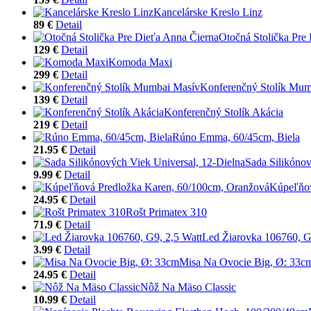
Kancelárske Kreslo Linz
89 €
Detail
Otočná Stolička Pre
129 €
Detail
Komoda Maxi
299 €
Detail
Konferenčný Stolík Mum
139 €
Detail
Konferenčný Stolík Akácia
219 €
Detail
Rúno Emma, 60/45cm, Biela
21.95 €
Detail
Sada Silikónov
9.99 €
Detail
Kúpeľňov
24.95 €
Detail
Rošt Primatex 310
71.9 €
Detail
Led Žiarovka 106760, G
3.99 €
Detail
Misa Na Ovocie Big, Ø: 33c
24.95 €
Detail
Nôž Na Mäso Classic
10.99 €
Detail