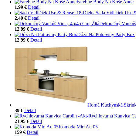
Farebné Body Na Koše Anne
1.99 €
Detail
Sada Vidličiek Use 
2.49 €
Detail
Dekoračný Vankúš 
12.99 €
Detail
Dóza Na Potraviny Party Box
12.99 €
Detail
Horná Kuchynská Skrin
39 €
Detail
Rýchlovarná Kanvica Ca
21.95 €
Detail
Komoda Miri Au 05
159 €
Detail