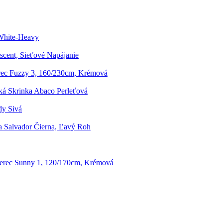
White-Heavy
scent, Sieťové Napájanie
ec Fuzzy 3, 160/230cm, Krémová
á Skrinka Abaco Perleťová
dy Sivá
a Salvador Čierna, Ľavý Roh
erec Sunny 1, 120/170cm, Krémová