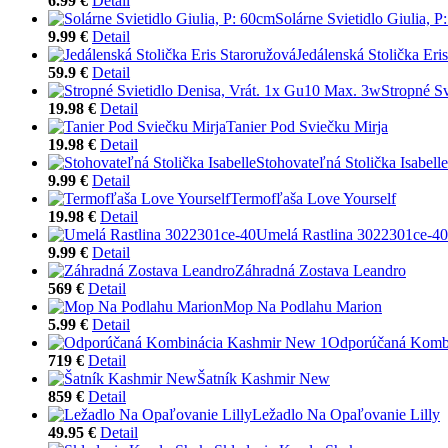
6.99 €
Detail
Solárne Svietidlo Giulia, P
9.99 €
Detail
Jedálenská Stolička Eri
59.9 €
Detail
Stropné S
19.98 €
Detail
Tanier Pod Sviečku Mirja
19.98 €
Detail
Stohovateľná Stolička Isabelle
9.99 €
Detail
Termofľaša Love Yourself
19.98 €
Detail
Umelá Rastlina 3022301ce-40
9.99 €
Detail
Záhradná Zostava Leandro
569 €
Detail
Mop Na Podlahu Marion
5.99 €
Detail
Odporúčaná Komb
719 €
Detail
Šatník Kashmir New
859 €
Detail
Ležadlo Na Opaľovanie Lilly
49.95 €
Detail