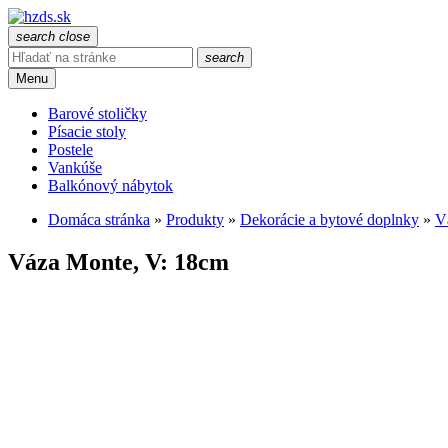
search
close
search
Menu
Barové stoličky
Písacie stoly
Postele
Vankúše
Balkónový nábytok
Domáca stránka
»
Produkty
»
Dekorácie a bytové doplnky
»
V
Váza Monte, V: 18cm