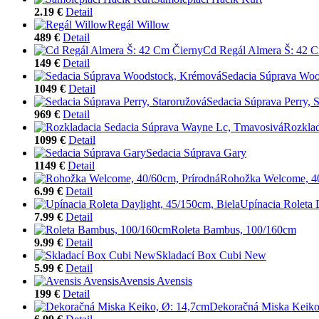
2.19 €
Detail
Regál Willow
489 €
Detail
Cd Regál Almera Š: 42 
149 €
Detail
Sedacia Súprava Wo
1049 €
Detail
Sedacia Súprava Perry, 
969 €
Detail
Rozklad
1099 €
Detail
Sedacia Súprava Gary
1149 €
Detail
Rohožka Welcome, 40
6.99 €
Detail
Upínacia Roleta 
7.99 €
Detail
Roleta Bambus, 100/160cm
9.99 €
Detail
Skladací Box Cubi New
5.99 €
Detail
Avensis Avensis
199 €
Detail
Dekoračná Miska Keiko