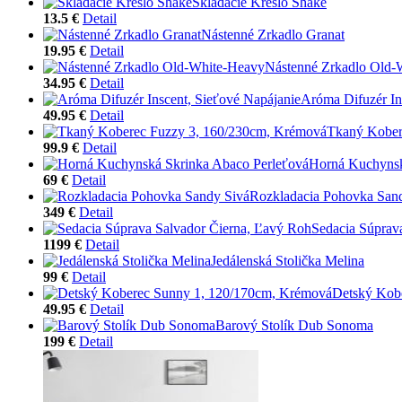
Skladacie Kreslo Shake
13.5 €
Detail
Nástenné Zrkadlo Granat
19.95 €
Detail
Nástenné Zrkadlo Old-
34.95 €
Detail
Aróma Difuzér In
49.95 €
Detail
Tkaný Kober
99.9 €
Detail
Horná Kuchynsk
69 €
Detail
Rozkladacia Pohovka San
349 €
Detail
Sedacia Súprav
1199 €
Detail
Jedálenská Stolička Melina
99 €
Detail
Detský Kob
49.95 €
Detail
Barový Stolík Dub Sonoma
199 €
Detail