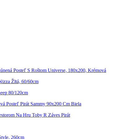
lúnená Posteľ S Roštom Universe, 180x200, Krémová
izza Žltá, 60/60cm
leep 80/120cm
vá Posteľ Pirát Sammy 90x200 Cm Biela
iestorom Na Hru Toby R Záves Pirát
Style, 260cm