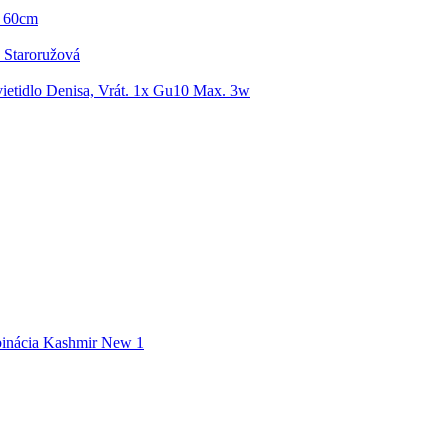
: 60cm
s Staroružová
vietidlo Denisa, Vrát. 1x Gu10 Max. 3w
inácia Kashmir New 1