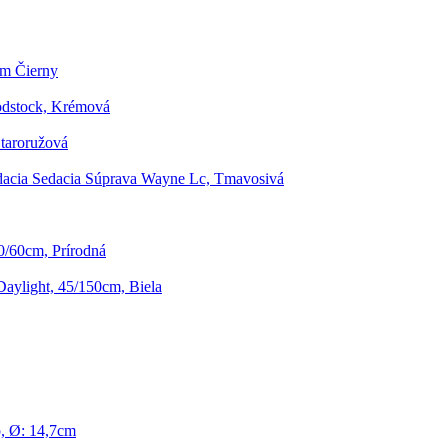
Cm Čierny
odstock, Krémová
Staroružová
acia Sedacia Súprava Wayne Lc, Tmavosivá
/60cm, Prírodná
Daylight, 45/150cm, Biela
, Ø: 14,7cm