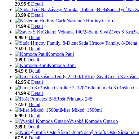
29.95 €
Detail
Sada Tyčí Na Z
13.99 €
Detail
Nástenné Hodiny Carlo
14.99 €
Detail
Záves S Krúžka
9.99 €
Detail
Sada Hrncov Family, 8-Diena
79.9 €
Detail
Komoda Paul
199 €
Detail
Komoda Boni
54.9 €
Detail
Umelá Kožušina 
42.95 €
Detail
Umelá Kožušina Car
44.99 €
Detail
Rošt Primatex 245
72.9 €
Detail
Misa Mixed, 1500ml
6.99 €
Detail
Vysoká Komoda Ontario
289 €
Detail
Nočný Stolík Oslo Šírka 52c
67.5 €
Detail