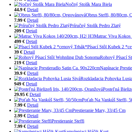
Nočný Stolík Mara Biela
44.9 €
Detail
Obrus Steffi, 80/80cm,
7.99 €
Detail
Príručný Stolík Pedro Zlatý
209 €
Detail
Matrac Viva Kokos
499 €
Detail
Písací Stôl Kubek 2 *c
39 €
Detail
Rohový Písací S
219 €
Detail
Napínacie Presti
39.9 €
Detail
Rozkladacia Pohovka Lusia
949 €
Detail
Posteľná Bieli
29.95 €
Detail
Poťah Na Vankúš Steffi, 
7.99 €
Detail
Prestieranie Mary, 33/45 Cm
2.99 €
Detail
Prestieranie Steffi
7.99 €
Detail
Samolepiaci Háčik Kurt