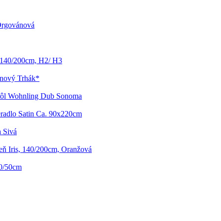
 Orgovánová
 140/200cm, H2/ H3
enový Trhák*
tôl Wohnling Dub Sonoma
eradlo Satin Ca. 90x220cm
 Sivá
zeň Iris, 140/200cm, Oranžová
50/50cm