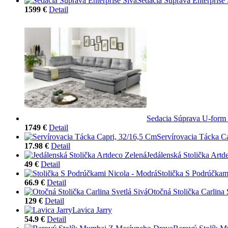
Sedacia Súprava Enterprise 
1599 €
Detail
Sedacia Súprava U-form 
1749 €
Detail
Servírovacia Tácka C
17.98 €
Detail
Jedálenská Stolička Artd
49 €
Detail
Stolička S Podrúčkam
66.9 €
Detail
Otočná Stolička Carlina 
129 €
Detail
Lavica Jarry
54.9 €
Detail