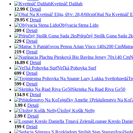
Kvetináč Dalilah
12.99 €
Detail
Obal Na Kvetináč El
29.95 €
Detail
Obývacia Stena Lido
209 €
Detail
Príručný Stolík Guna Sada 2k
229 €
Detail
Matra
219 €
Detail
N
16.89 €
Detail
Veľká Pohovka Surf
699 €
Detail
Tr
599 €
Detail
Skrinka Na Riad Riva Ge50
134.9 €
Detail
Príslušenstvo Na Koľ
3.99 €
Detail
Úložný Košík Nelly
2.99 €
Detail
Lounge Kreslo Danie
199 €
Detail
Seda