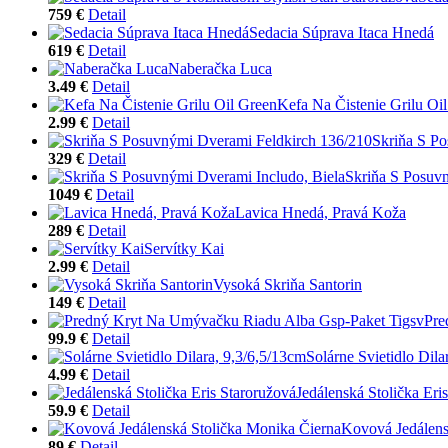
759 €
Detail
Sedacia Súprava Itaca Hnedá
619 €
Detail
Naberačka Luca
3.49 €
Detail
Kefa Na Čistenie Grilu Oi
2.99 €
Detail
Skriňa S P
329 €
Detail
Skriňa S Posuvn
1049 €
Detail
Lavica Hnedá, Pravá Koža
289 €
Detail
Servítky Kai
2.99 €
Detail
Vysoká Skriňa Santorin
149 €
Detail
Pre
99.9 €
Detail
Solárne Svietidlo Dila
4.99 €
Detail
Jedálenská Stolička Eri
59.9 €
Detail
Kovová Jedálens
89 €
Detail