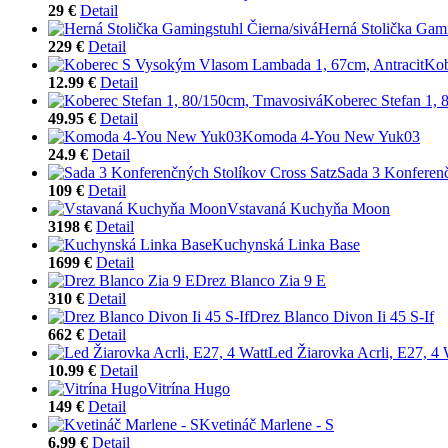
29 €
Detail
Herná Stolička Gami
229 €
Detail
Kob
12.99 €
Detail
Koberec Stefan 1,
49.95 €
Detail
Komoda 4-You New Yuk03
24.9 €
Detail
Sada 3 Konferenč
109 €
Detail
Vstavaná Kuchyňa Moon
3198 €
Detail
Kuchynská Linka Base
1699 €
Detail
Drez Blanco Zia 9 E
310 €
Detail
Drez Blanco Divon Ii 45 S-If
662 €
Detail
Led Žiarovka Acrli, E27, 4 
10.99 €
Detail
Vitrína Hugo
149 €
Detail
Kvetináč Marlene - S
6.99 €
Detail