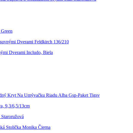
l Green
osuvnými Dverami Feldkirch 136/210
ými Dverami Includo, Biela
dný Kryt Na Umývačku Riadu Alba Gsp-Paket Tigsv
ra, 9,3/6,5/13cm
s Staroružová
ká Stolička Monika Čierna