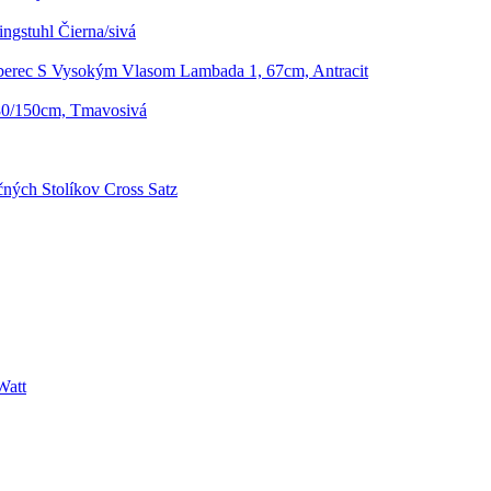
ngstuhl Čierna/sivá
erec S Vysokým Vlasom Lambada 1, 67cm, Antracit
 80/150cm, Tmavosivá
ných Stolíkov Cross Satz
Watt