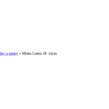
isy a misky
»
Miska Linen, Ø: 14cm