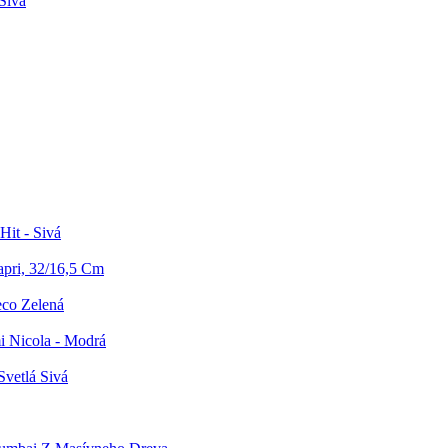
Sivá
Hit - Sivá
apri, 32/16,5 Cm
eco Zelená
i Nicola - Modrá
Svetlá Sivá