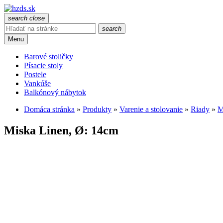
search
close
search
Menu
Barové stoličky
Písacie stoly
Postele
Vankúše
Balkónový nábytok
Domáca stránka
»
Produkty
»
Varenie a stolovanie
»
Riady
»
M
Miska Linen, Ø: 14cm