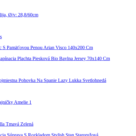
ija, Ø/v: 28,8/60cm
s
c S Pamäťovou Penou Arian Visco 140x200 Cm
apínacia Plachta Piesková Bio Bavlna Jersey 70x140 Cm
ojmiestna Pohovka Na Spanie Lazy Lukka Svetlohnedá
ajničky Amelie 1
lla Tmavá Zelená
cia Súprava S Rozkladom Stylish Stan Staroružová