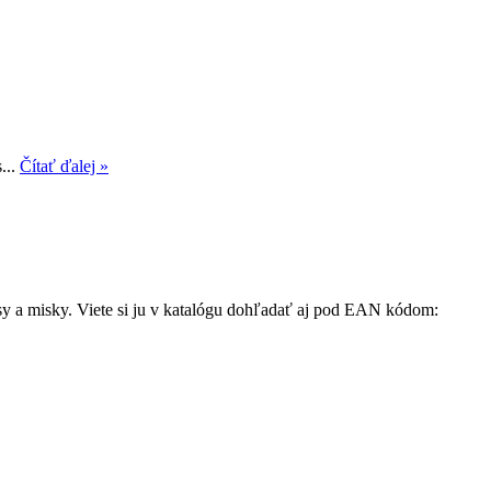
...
Čítať ďalej »
isy a misky. Viete si ju v katalógu dohľadať aj pod EAN kódom: