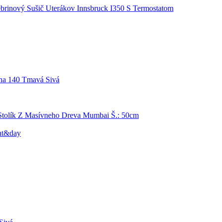
brinový Sušič Uterákov Innsbruck I350 S Termostatom
na 140 Tmavá Sivá
tolík Z Masívneho Dreva Mumbai Š.: 50cm
ht&day