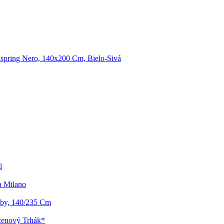
spring Nero, 140x200 Cm, Bielo-Sivá
l
a Milano
by, 140/235 Cm
cenový Trhák*