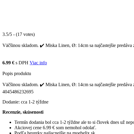
3.5/5 - (17 votes)
Väčšinou skladom. ✔️ Miska Linen, Ø: 14cm sa najčastejšie predáva z
6.99 €
s DPH
Viac info
Popis produktu
Väčšinou skladom. ✔️ Miska Linen, Ø: 14cm sa najčastejšie predáva z
4045486232695
Dodanie: cca 1-2 týždne
Recenzie, skúsenosti
Termín dodania bol cca 1-2 týždne ale to si človek dnes už ne
Akciovej cene 6.99 € som nemohol odolať.
Podľa heureky najlacnejšie na moebelix.sk