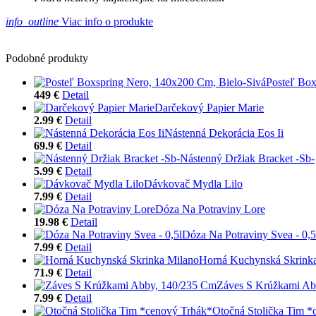
info_outline
Viac info o produkte
Podobné produkty
Posteľ Box
449 €
Detail
Darčekový Papier Marie
2.99 €
Detail
Nástenná Dekorácia Eos Ii
69.9 €
Detail
Nástenný Držiak Bracket -Sb-
5.99 €
Detail
Dávkovač Mydla Lilo
7.99 €
Detail
Dóza Na Potraviny Lore
19.98 €
Detail
Dóza Na Potraviny Svea - 0,5
7.99 €
Detail
Horná Kuchynská Skrink
71.9 €
Detail
Záves S Krúžkami Ab
7.99 €
Detail
Otočná Stolička Tim *