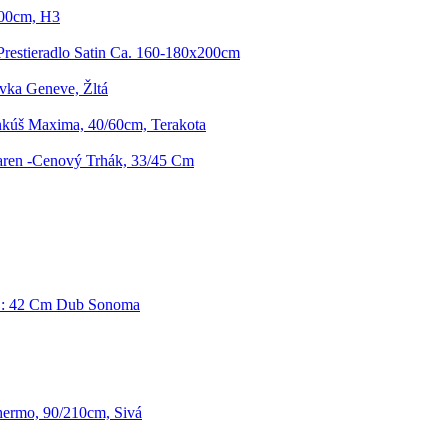
200cm, H3
Prestieradlo Satin Ca. 160-180x200cm
vka Geneve, Žltá
kúš Maxima, 40/60cm, Terakota
Maren -Cenový Trhák, 33/45 Cm
Š: 42 Cm Dub Sonoma
hermo, 90/210cm, Sivá