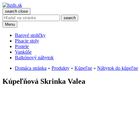
search
close
search
Menu
Barové stoličky
Písacie stoly
Postele
Vankúše
Balkónový nábytok
Domáca stránka
»
Produkty
»
Kúpeľne
»
Nábytok do kúpeľne
Kúpeľňová Skrinka Valea