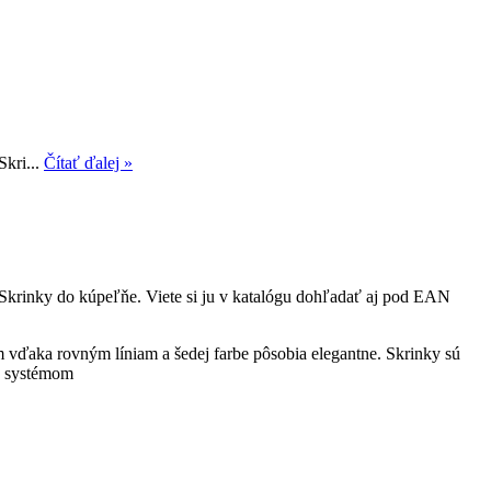
Skri...
Čítať ďalej »
Skrinky do kúpeľňe. Viete si ju v katalógu dohľadať aj pod EAN
vďaka rovným líniam a šedej farbe pôsobia elegantne. Skrinky sú
se systémom