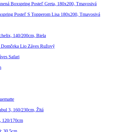
nená Boxspring Posteľ Greta, 180x200, Tmavosivá
spring Posteľ S Topperom Lisa 180x200, Tmavosivá
elix, 140/200cm, Biela
e Domčeka Lio Záves Ružový
ves Safari
m
uematte
bul 3, 160/230cm, Žltá
, 120/170cm
Ø: 30,5cm