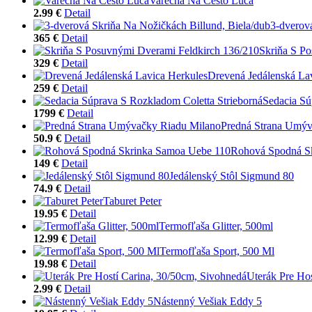
Varecha Na Cesto Luca
2.99 €
Detail
3-dverov
365 €
Detail
Skriňa S P
329 €
Detail
Drevená Jedálenská La
259 €
Detail
Sedacia Sú
1799 €
Detail
Predná Strana Umýv
50.9 €
Detail
Rohová Spodná S
149 €
Detail
Jedálenský Stôl Sigmund 80
74.9 €
Detail
Taburet Peter
19.95 €
Detail
Termofľaša Glitter, 500ml
12.99 €
Detail
Termofľaša Sport, 500 Ml
19.98 €
Detail
Uterák Pre Ho
2.99 €
Detail
Nástenný Vešiak Eddy 5