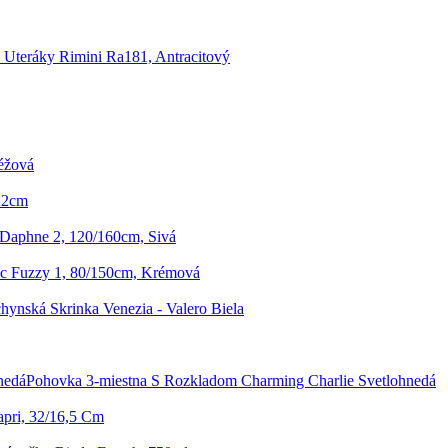
 Uteráky Rimini Ra181, Antracitový
éžová
 22cm
Daphne 2, 120/160cm, Sivá
c Fuzzy 1, 80/150cm, Krémová
ynská Skrinka Venezia - Valero Biela
Pohovka 3-miestna S Rozkladom Charming Charlie Svetlohnedá
apri, 32/16,5 Cm