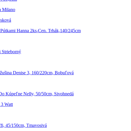
a Milano
esková
 Pútkami Hanna 2ks-Cen. Trhák,140/245cm
 Strieborný
ušina Denise 3, 160/220cm, Bobuľová
o Kúpeľne Nelly, 50/50cm, Sivohnedá
 3 Watt
fi, 45/150cm, Tmavosivá