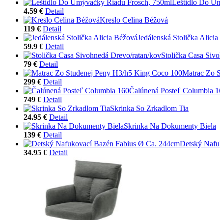
Leštidlo Do U
4.59 €
Detail
Kreslo Celina Béžová
119 €
Detail
Jedálenská Stolička Alici
59.9 €
Detail
Stolička Casa Siv
79 €
Detail
Matrac Zo 
299 €
Detail
Čalúnená Posteľ Columbia 1
749 €
Detail
Skrinka So Zrkadlom Tia
24.95 €
Detail
Skrinka Na Dokumenty Biela
139 €
Detail
Detský Nafu
34.95 €
Detail