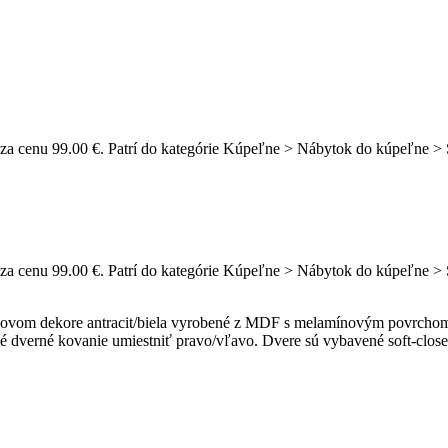
za cenu 99.00 €. Patrí do kategórie Kúpeľne > Nábytok do kúpeľne > 
za cenu 99.00 €. Patrí do kategórie Kúpeľne > Nábytok do kúpeľne > 
dovom dekore antracit/biela vyrobené z MDF s melamínovým povrchom 
né dverné kovanie umiestniť pravo/vľavo. Dvere sú vybavené soft-clo