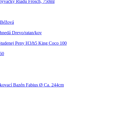
mývačky Riadu Frosch, 750ml
a Béžová
ohnedá Drevo/ratan/kov
Studenej Peny H3/h5 King Coco 100
60
kovací Bazén Fabius Ø Ca. 244cm