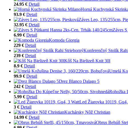
24.95 €
Detail
Horná Kuchynská Skrink
93.9 €
Detail
Záves Leo, 135/255cm, Pi
32.95 €
Detail
Záves S
6.99 €
Detail
Komoda Giorgia
229 €
Detail
Konferenčný Stolík Rahi
239 €
Detail
Kôš Na Bielizeň Knit 30l
8.9 €
Detail
Umelá Kož
99.9 €
Detail
Drez Blanco Dalago 5
242 €
Detail
Rohožka D
5.99 €
Detail
Led Žiarovka 10119, Gu4,
3 €
Detail
Kuchársky Nôž Christian
14.99 €
Detail
Obrus Behúň Stef
6.99 €
Detail