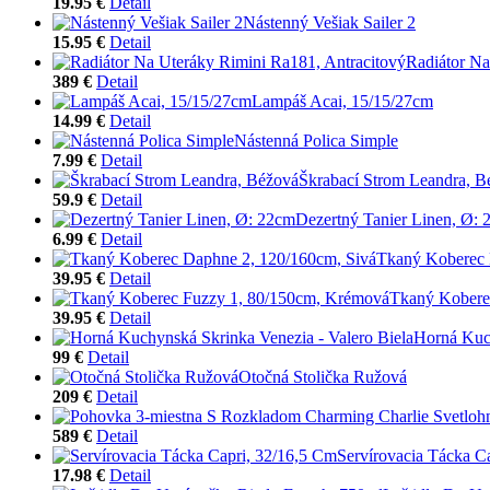
19.95 €
Detail
Nástenný Vešiak Sailer 2
15.95 €
Detail
Radiátor Na
389 €
Detail
Lampáš Acai, 15/15/27cm
14.99 €
Detail
Nástenná Polica Simple
7.99 €
Detail
Škrabací Strom Leandra, B
59.9 €
Detail
Dezertný Tanier Linen, Ø:
6.99 €
Detail
Tkaný Koberec 
39.95 €
Detail
Tkaný Kobere
39.95 €
Detail
Horná Kuch
99 €
Detail
Otočná Stolička Ružová
209 €
Detail
589 €
Detail
Servírovacia Tácka C
17.98 €
Detail