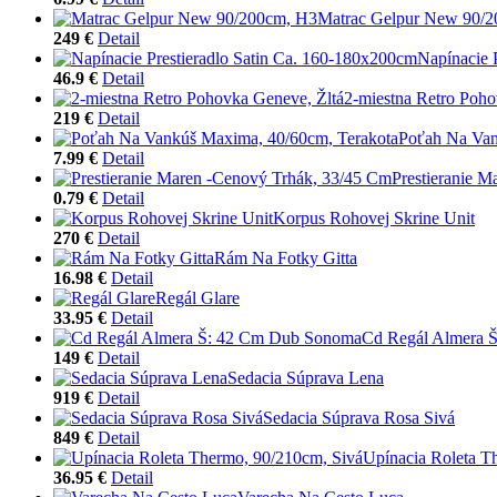
Matrac Gelpur New 90/
249 €
Detail
Napínacie 
46.9 €
Detail
2-miestna Retro Poho
219 €
Detail
Poťah Na Van
7.99 €
Detail
Prestieranie 
0.79 €
Detail
Korpus Rohovej Skrine Unit
270 €
Detail
Rám Na Fotky Gitta
16.98 €
Detail
Regál Glare
33.95 €
Detail
Cd Regál Almera 
149 €
Detail
Sedacia Súprava Lena
919 €
Detail
Sedacia Súprava Rosa Sivá
849 €
Detail
Upínacia Roleta T
36.95 €
Detail