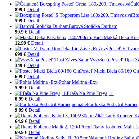
Čalú
899 €
Detail
Box
599 €
Detail
Barová Stolička Durham
99.9 €
Detail
Mäkká Deka Kusch
12.99 €
Detail
Posteľ V Tvar
699 €
Detail
Vyvýšená Posteľ Tipsi Zá
349 €
Detail
Posteľ Micki Biela 80/160 C
609 €
Detail
Pohár Melrina -Ext-
5.99 €
Detail
Fľaša Na Pitie Freya, 1l
8.99 €
Detail
Podložka Pod Gril Barbeq
9.99 €
Detail
Tkaný Koberec Ka
64.9 €
Detail
Tkaný Koberec Malik 2
69.9 €
Detail
Nástenné Hodiny Sally, 