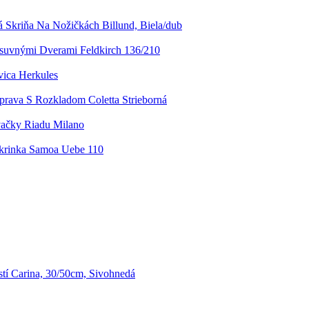
á Skriňa Na Nožičkách Billund, Biela/dub
osuvnými Dverami Feldkirch 136/210
vica Herkules
prava S Rozkladom Coletta Strieborná
ačky Riadu Milano
krinka Samoa Uebe 110
stí Carina, 30/50cm, Sivohnedá