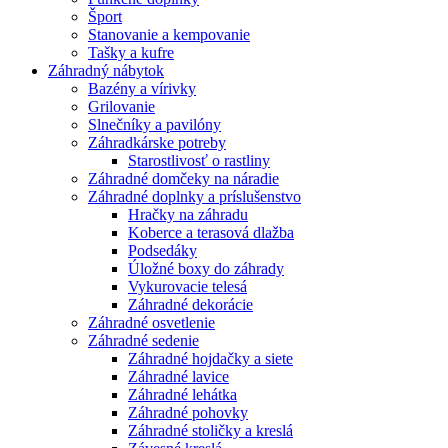
Šport
Stanovanie a kempovanie
Tašky a kufre
Záhradný nábytok
Bazény a vírivky
Grilovanie
Slnečníky a pavilóny
Záhradkárske potreby
Starostlivosť o rastliny
Záhradné domčeky na náradie
Záhradné doplnky a príslušenstvo
Hračky na záhradu
Koberce a terasová dlažba
Podsedáky
Úložné boxy do záhrady
Vykurovacie telesá
Záhradné dekorácie
Záhradné osvetlenie
Záhradné sedenie
Záhradné hojdačky a siete
Záhradné lavice
Záhradné lehátka
Záhradné pohovky
Záhradné stoličky a kreslá