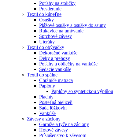
Poťahy na stoličky
Prestieranie
Textil do kúpeľne
Osušky
Plážové osušky a osušky do sauny
Rukavice na umývanie
Sprchové závesy
Uteráky
Textil do obývačky
Dekoračné vankúše
Deky a prehozy
Poťahy a obliečky na vankúše
Sedacie vankúše
Textil do spálne
Chrániče matraca
Paplóny
Paplóny so syntetickou výplňou
Plachty
Posteľná bielizeň
Sada lôžkovín
Vankúše
Závesy a záclony
Garniže a tyče na záclony
Hotové závesy
Príslušenstvo k závesom