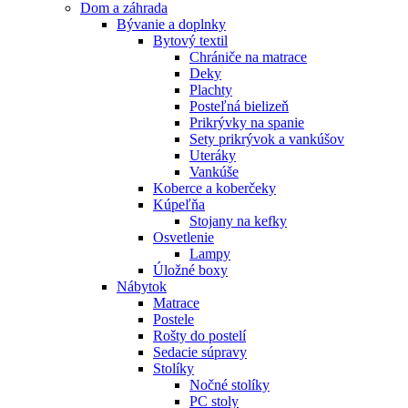
Dom a záhrada
Bývanie a doplnky
Bytový textil
Chrániče na matrace
Deky
Plachty
Posteľná bielizeň
Prikrývky na spanie
Sety prikrývok a vankúšov
Uteráky
Vankúše
Koberce a koberčeky
Kúpeľňa
Stojany na kefky
Osvetlenie
Lampy
Úložné boxy
Nábytok
Matrace
Postele
Rošty do postelí
Sedacie súpravy
Stolíky
Nočné stolíky
PC stoly