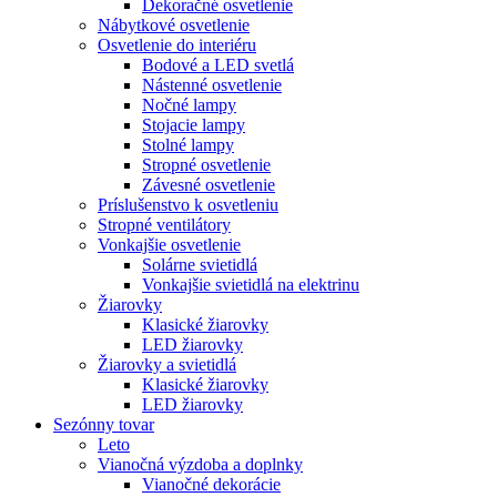
Dekoračné osvetlenie
Nábytkové osvetlenie
Osvetlenie do interiéru
Bodové a LED svetlá
Nástenné osvetlenie
Nočné lampy
Stojacie lampy
Stolné lampy
Stropné osvetlenie
Závesné osvetlenie
Príslušenstvo k osvetleniu
Stropné ventilátory
Vonkajšie osvetlenie
Solárne svietidlá
Vonkajšie svietidlá na elektrinu
Žiarovky
Klasické žiarovky
LED žiarovky
Žiarovky a svietidlá
Klasické žiarovky
LED žiarovky
Sezónny tovar
Leto
Vianočná výzdoba a doplnky
Vianočné dekorácie