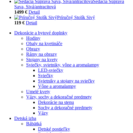
Sedacia Súprava
Sava, Sivá/antracitová
1499 €
Detail
Príručný Stolík Sivý
119 €
Detail
Dekorácie a bytové doplnky
Hodiny
Obaly na kvetináče
Obrazy
Rámy na obrazy
Stojany na kvety
Sviečky, svietniky, vône a aromalampy
LED-sviečky
Sviečky
Svietniky a stojany na sviečky
Vône a aromalampy
Umelé kvety
Vázy, sochy a dekoračné predmety
Dekorácie na stenu
Sochy a dekoračné predmety
Vázy
Detská izba
Bábätká
Detské postieľky