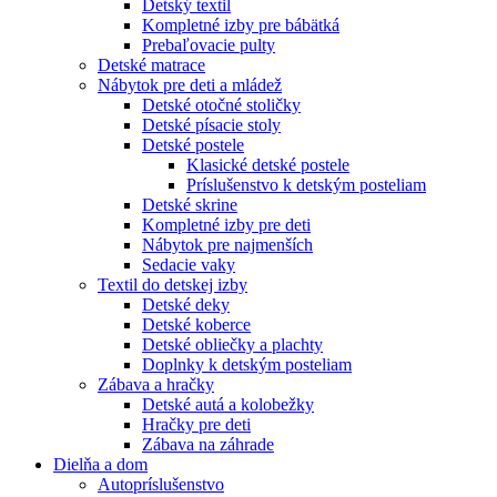
Detský textil
Kompletné izby pre bábätká
Prebaľovacie pulty
Detské matrace
Nábytok pre deti a mládež
Detské otočné stoličky
Detské písacie stoly
Detské postele
Klasické detské postele
Príslušenstvo k detským posteliam
Detské skrine
Kompletné izby pre deti
Nábytok pre najmenších
Sedacie vaky
Textil do detskej izby
Detské deky
Detské koberce
Detské obliečky a plachty
Doplnky k detským posteliam
Zábava a hračky
Detské autá a kolobežky
Hračky pre deti
Zábava na záhrade
Dielňa a dom
Autopríslušenstvo