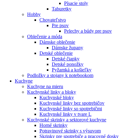
Písacie stoly
Taburetky
Hobby
Chovateľstvo
Pre psov
Pelechy a búdy pre psov
Oblečenie a móda
Dámske oblečenie
Dámske župany
Detské oblečenie
Detské čiapky
Detské ponožky
Pyžamká a košieľky
Podložky a stojany k notebookom
Kuchyne
Kuchyne na mieru
Kuchynské linky a bloky
Kuchynské bloky
Kuchynské linky bez spotrebičov
Kuchynské linky so spotrebičmi
Kuchynské linky v tvare L
Kuchynské skrinky a sektorové kuchyne
Horné skrinky
Potravinové skrinky s výsuvom
Skrinky pre spotrebiče a pracovné dosky