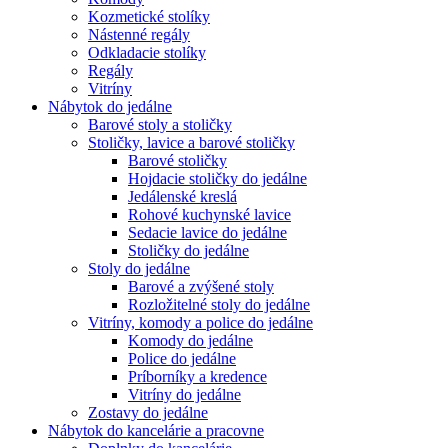
Kozmetické stolíky
Nástenné regály
Odkladacie stolíky
Regály
Vitríny
Nábytok do jedálne
Barové stoly a stoličky
Stoličky, lavice a barové stoličky
Barové stoličky
Hojdacie stoličky do jedálne
Jedálenské kreslá
Rohové kuchynské lavice
Sedacie lavice do jedálne
Stoličky do jedálne
Stoly do jedálne
Barové a zvýšené stoly
Rozložitelné stoly do jedálne
Vitríny, komody a police do jedálne
Komody do jedálne
Police do jedálne
Príborníky a kredence
Vitríny do jedálne
Zostavy do jedálne
Nábytok do kancelárie a pracovne