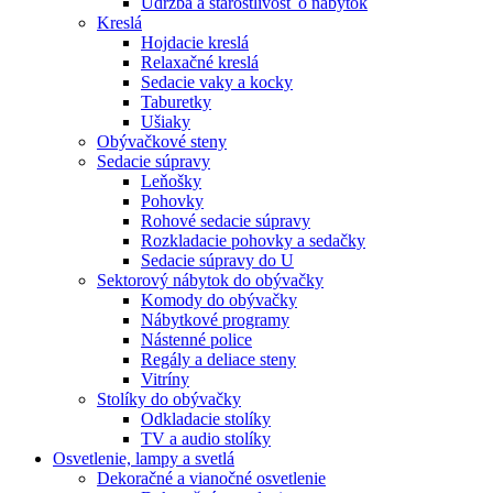
Údržba a starostlivosť o nábytok
Kreslá
Hojdacie kreslá
Relaxačné kreslá
Sedacie vaky a kocky
Taburetky
Ušiaky
Obývačkové steny
Sedacie súpravy
Leňošky
Pohovky
Rohové sedacie súpravy
Rozkladacie pohovky a sedačky
Sedacie súpravy do U
Sektorový nábytok do obývačky
Komody do obývačky
Nábytkové programy
Nástenné police
Regály a deliace steny
Vitríny
Stolíky do obývačky
Odkladacie stolíky
TV a audio stolíky
Osvetlenie, lampy a svetlá
Dekoračné a vianočné osvetlenie