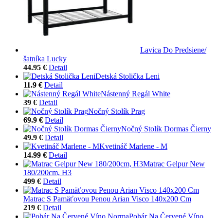
Lavica Do Predsiene/
šatníka Lucky
44.95 €
Detail
Detská Stolička Leni
11.9 €
Detail
Nástenný Regál White
39 €
Detail
Nočný Stolík Prag
69.9 €
Detail
Nočný Stolík Dormas Čierny
49.9 €
Detail
Kvetináč Marlene - M
14.99 €
Detail
Matrac Gelpur New
180/200cm, H3
499 €
Detail
Matrac S Pamäťovou Penou Arian Visco 140x200 Cm
219 €
Detail
Pohár Na Červené Víno