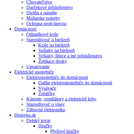
Chovateľstvo
Darčekové príslušenstvo
Dielňa a náradie
Maliarske potreby
Ochrana proti hmyzu
Domácnosť
Odpadkové koše
Starostlivosť o bielizeň
Koše na bielizeň
Sušiaky na bielizeň
Vešiaky, štipce a iné príslušenstvo
Žehliace dosky
Upratovanie
Elektrické spotrebiče
Elektrospotrebiče do domácnosti
Dalšie elektrospotrebiče do domácnosti
Vysávače
Žehličky
Kúrenie, ventilátory a elektrické krby
Starostlivosť o vlasy
Zábavná elektronika
Heureka.sk
Detský tovar
Hračky
Plyšové hračky