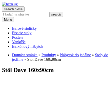
search
close
search
Menu
Barové stoličky
Písacie stoly
Postele
Vankúše
Balkónový nábytok
Domáca stránka
»
Produkty
»
Nábytok do jedálne
»
Stoly do
jedálne
»
Stôl Dave 160x90cm
Stôl Dave 160x90cm