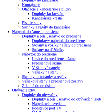
Doplnky do kancelárie
Kontajnery
Otáčacie a kancelárske stoličky
Doplnky ku kreslám
Kancelárske kreslá
Písacie stoly
Skrinky a regály do kancelárie
Nábytok do šatne a predsiene
Doplnky a príslušenstvo do predsiene
Doplnkový nábytok do predsiene
Stojany a vozíky na šaty do predsiene
Stojany na dáždníky
Nábytok do predsiene
Lavice do predsiene a šatne
Predsieňové skrine
Vešiakové panely
Vešiaky na stenu
Skrinky na topánky a regály
Vešiakové steny a predsieňové zostavy
Zrkadlá do predsiene
Obývacie izby
Doplnky do obývačky
Doplnky a príslušenstvo do obývacích izieb
Nábytkové osvetlenie
Podstavce pod TV