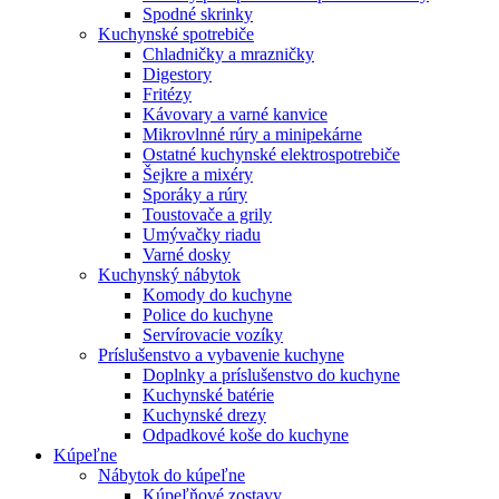
Spodné skrinky
Kuchynské spotrebiče
Chladničky a mrazničky
Digestory
Fritézy
Kávovary a varné kanvice
Mikrovlnné rúry a minipekárne
Ostatné kuchynské elektrospotrebiče
Šejkre a mixéry
Sporáky a rúry
Toustovače a grily
Umývačky riadu
Varné dosky
Kuchynský nábytok
Komody do kuchyne
Police do kuchyne
Servírovacie vozíky
Príslušenstvo a vybavenie kuchyne
Doplnky a príslušenstvo do kuchyne
Kuchynské batérie
Kuchynské drezy
Odpadkové koše do kuchyne
Kúpeľne
Nábytok do kúpeľne
Kúpeľňové zostavy