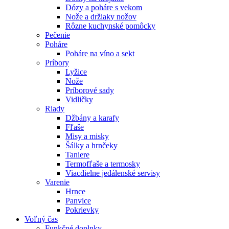
Dózy a poháre s vekom
Nože a držiaky nožov
Rôzne kuchynské pomôcky
Pečenie
Poháre
Poháre na víno a sekt
Príbory
Lyžice
Nože
Príborové sady
Vidličky
Riady
Džbány a karafy
Fľaše
Misy a misky
Šálky a hrnčeky
Taniere
Termofľaše a termosky
Viacdielne jedálenské servisy
Varenie
Hrnce
Panvice
Pokrievky
Voľný čas
Funkčné doplnky