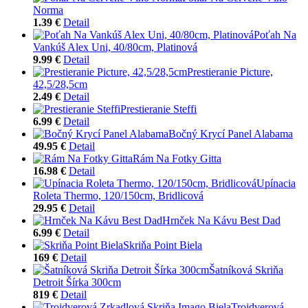
Norma
1.39 €
Detail
Poťah Na
Vankúš Alex Uni, 40/80cm, Platinová
9.99 €
Detail
Prestieranie Picture,
42,5/28,5cm
2.49 €
Detail
Prestieranie Steffi
6.99 €
Detail
Bočný Krycí Panel Alabama
49.95 €
Detail
Rám Na Fotky Gitta
16.98 €
Detail
Upínacia
Roleta Thermo, 120/150cm, Bridlicová
29.95 €
Detail
Hrnček Na Kávu Best Dad
6.99 €
Detail
Skriňa Point Biela
169 €
Detail
Šatníková Skriňa
Detroit Šírka 300cm
819 €
Detail
Trojdverová