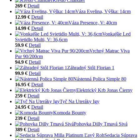
Kreslo Chandler
269 €
Detail
Váza Evelina, Výška: 14cm
12.99 €
Detail
Váza Presence, V: 40cm
14.99 €
Detail
Vonkajšie Led
Svietidlo Multi, V: 36,6cm
59.9 €
Detail
Vrchný Matrac Viva
Pur 90/200cm
94.9 €
Detail
Záhradný Stôl Florian 1
99.9 €
Detail
Nástenná Polica Simple 80
16.95 €
Detail
Elektrický Krb Jonas Čierny
259 €
Detail
Tyč Na Uteráky Igy
24.95 €
Detail
Komoda Bounty
239 €
Detail
Pohovka Dilly Tmavá Sivá
389 €
Detail
Sedacia Súprava