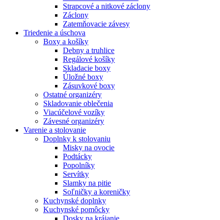
Strapcové a nitkové záclony
Záclony
Zatemňovacie závesy
Triedenie a úschova
Boxy a košíky
Debny a truhlice
Regálové košíky
Skladacie boxy
Úložné boxy
Zásuvkové boxy
Ostatné organizéry
Skladovanie oblečenia
Viacúčelové vozíky
Závesné organizéry
Varenie a stolovanie
Doplnky k stolovaniu
Misky na ovocie
Podtácky
Popolníky
Servítky
Slamky na pitie
Soľničky a koreničky
Kuchynské doplnky
Kuchynské pomôcky
Dosky na krájanie