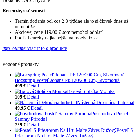
Dodanie: cca 2-3 týždne
Recenzie, skúsenosti
Termín dodania bol cca 2-3 týždne ale to si človek dnes už
nepomôže
Akciovej cene 119.00 € som nemohol odolať.
Podľa heureky najlacnejšie na moebelix.sk
info_outline
Viac info o produkte
Podobné produkty
Boxspring Posteľ Johana Pl: 120/200 Cm, Sivomodrá
499 €
Detail
Barová Stolička Monika
109 €
Detail
Nástenná Dekorácia Industial
49.95 €
Detail
Poschodová Posteľ
Sammy Prírodná
729 €
Detail
Posteľ S
Priestorom Na Hru Malte Záves Ružový