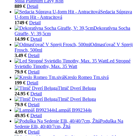
Milla Platinum Ľavý Roh
889 €
Detail
Sedacia Súprava
U-form Hit - Antracitová
1749 €
Detail
Dekoratívna Socha
Giraffe, V: 39,5cm
14.99 €
Detail
Odmasťovač V Spreji
Frosch, 500ml
3.49 €
Detail
Led Stropné
Svietidlo Timothy, Max. 35 Watt
79.9 €
Detail
Kreslo Romeo Tm.sivá
199 €
Detail
Tlmič Dverí Beluga
24.95 €
Detail
Tlmič Dverí Beluga
79.9 €
Detail
Lampáš B992344s
49.95 €
Detail
Poduška Na
Sedenie Elli, 40/40/7cm, Žltá
4.99 €
Detail