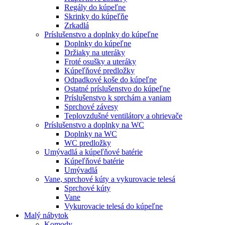
Regály do kúpeľne
Skrinky do kúpeľňe
Zrkadlá
Príslušenstvo a doplnky do kúpeľne
Doplnky do kúpeľne
Držiaky na uteráky
Froté osušky a uteráky
Kúpeľňové predložky
Odpadkové koše do kúpeľne
Ostatné príslušenstvo do kúpeľne
Príslušenstvo k sprchám a vaniam
Sprchové závesy
Teplovzdušné ventilátory a ohrievače
Príslušenstvo a doplnky na WC
Doplnky na WC
WC predložky
Umývadlá a kúpeľňové batérie
Kúpeľňové batérie
Umývadlá
Vane, sprchové kúty a vykurovacie telesá
Sprchové kúty
Vane
Vykurovacie telesá do kúpeľne
Malý nábytok
Komody