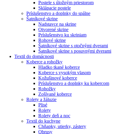
Postele s úložným priestorom
Sklápacie postele
Príslušenstvo a doplnky do spálne
Šatníkové skrine
Nadstavce na skrine
Otvorené skrine
Príslušenstvo ku skriniam
Rohové skrine
Šatníkové skrine s otočnými dverami
Šatníkové skrine s posuvnými dverami
Textil do domácnosti
Koberce a rohožky
Hladko tkané koberce
Koberce s vysokým vlasom
Kožušinové koberce
Príslušenstvo a doplnky ku kobercom
Rohožky
Zošívané koberce
Rolety a žáluzie
Plisé
Rolety
Rolety deň a noc
Textil do kuchyne
Chňapky, utierky, zástery
Obrusy