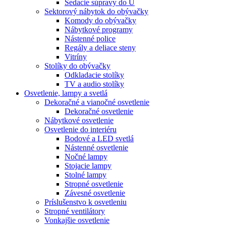
Sedacie súpravy do U
Sektorový nábytok do obývačky
Komody do obývačky
Nábytkové programy
Nástenné police
Regály a deliace steny
Vitríny
Stolíky do obývačky
Odkladacie stolíky
TV a audio stolíky
Osvetlenie, lampy a svetlá
Dekoračné a vianočné osvetlenie
Dekoračné osvetlenie
Nábytkové osvetlenie
Osvetlenie do interiéru
Bodové a LED svetlá
Nástenné osvetlenie
Nočné lampy
Stojacie lampy
Stolné lampy
Stropné osvetlenie
Závesné osvetlenie
Príslušenstvo k osvetleniu
Stropné ventilátory
Vonkajšie osvetlenie