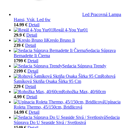
Led Pracovná Lampa
Hansi, Vrát. Led 6w
14.99 €
Detail
Regál 4-You Yur01
29.9 €
Detail
Kreslo Bruno Ii
239 €
Detail
Sedacia Súprava
Bernadette Ii Čierna
1799 €
Detail
Sedacia Súprava Trendy
2199 €
Detail
Rohová
Šatníková Skriňa Osaka Šírka 95 Cm
229 €
Detail
Rohožka Max, 40/60cm
4.99 €
Detail
Upínacia
Roleta Thermo, 45/150cm, Bridlicová
14.99 €
Detail
Sedacia
Súprava Do U Seaside Sivá / Svetlosivá
1549 €
Detail