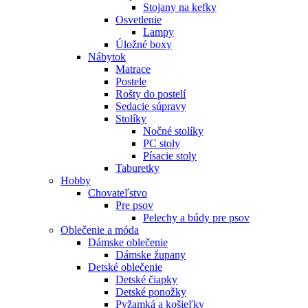
Stojany na kefky
Osvetlenie
Lampy
Úložné boxy
Nábytok
Matrace
Postele
Rošty do postelí
Sedacie súpravy
Stolíky
Nočné stolíky
PC stoly
Písacie stoly
Taburetky
Hobby
Chovateľstvo
Pre psov
Pelechy a búdy pre psov
Oblečenie a móda
Dámske oblečenie
Dámske župany
Detské oblečenie
Detské čiapky
Detské ponožky
Pyžamká a košieľky