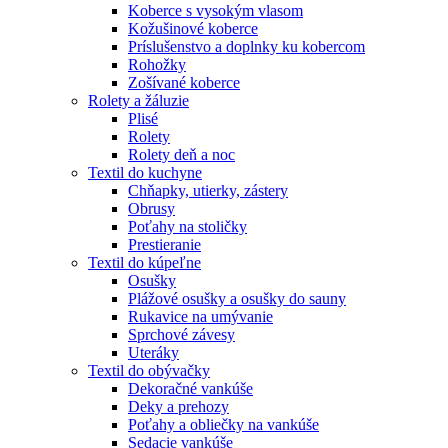
Koberce s vysokým vlasom
Kožušinové koberce
Príslušenstvo a doplnky ku kobercom
Rohožky
Zošívané koberce
Rolety a žáluzie
Plisé
Rolety
Rolety deň a noc
Textil do kuchyne
Chňapky, utierky, zástery
Obrusy
Poťahy na stoličky
Prestieranie
Textil do kúpeľne
Osušky
Plážové osušky a osušky do sauny
Rukavice na umývanie
Sprchové závesy
Uteráky
Textil do obývačky
Dekoračné vankúše
Deky a prehozy
Poťahy a obliečky na vankúše
Sedacie vankúše