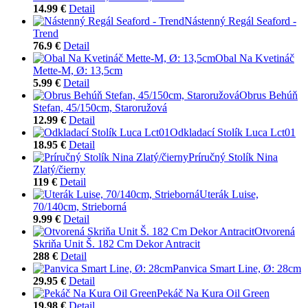
14.99 €
Detail
Nástenný Regál Seaford -
Trend
76.9 €
Detail
Obal Na Kvetináč
Mette-M, Ø: 13,5cm
5.99 €
Detail
Obrus Behúň
Stefan, 45/150cm, Staroružová
12.99 €
Detail
Odkladací Stolík Luca Lct01
18.95 €
Detail
Príručný Stolík Nina
Zlatý/čierny
119 €
Detail
Uterák Luise,
70/140cm, Strieborná
9.99 €
Detail
Otvorená
Skriňa Unit Š. 182 Cm Dekor Antracit
288 €
Detail
Panvica Smart Line, Ø: 28cm
29.95 €
Detail
Pekáč Na Kura Oil Green
19.98 €
Detail