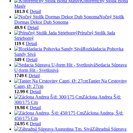
Konferenčný Stolík Boha
Masív
181.9 €
Detail
Nočný Stolík
Dormas Dekor Dub Sonoma
49.9 €
Detail
Príručný Stolík Jada
Strieborný
119 €
Detail
Rozkladacia Pohovka
Sandy Sivá
349 €
Detail
Sedacia Súprava
U-form Hit - Svetlosivá
1749 €
Detail
Tanier Na Cestoviny
Capri, Ø: 27cm
12.99 €
Detail
Záclona Andrea Š/d:
300/175 Cm
19.98 €
Detail
Záclona Andrea, Š/d:
450/175 Cm
24.95 €
Detail
Záhradná Súprava