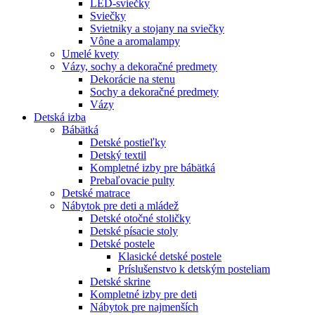
LED-sviečky
Sviečky
Svietniky a stojany na sviečky
Vône a aromalampy
Umelé kvety
Vázy, sochy a dekoračné predmety
Dekorácie na stenu
Sochy a dekoračné predmety
Vázy
Detská izba
Bábätká
Detské postieľky
Detský textil
Kompletné izby pre bábätká
Prebaľovacie pulty
Detské matrace
Nábytok pre deti a mládež
Detské otočné stoličky
Detské písacie stoly
Detské postele
Klasické detské postele
Príslušenstvo k detským posteliam
Detské skrine
Kompletné izby pre deti
Nábytok pre najmenších