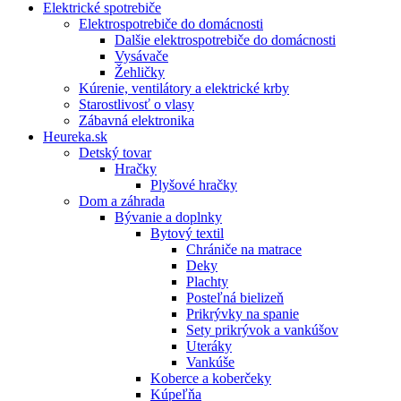
Elektrické spotrebiče
Elektrospotrebiče do domácnosti
Dalšie elektrospotrebiče do domácnosti
Vysávače
Žehličky
Kúrenie, ventilátory a elektrické krby
Starostlivosť o vlasy
Zábavná elektronika
Heureka.sk
Detský tovar
Hračky
Plyšové hračky
Dom a záhrada
Bývanie a doplnky
Bytový textil
Chrániče na matrace
Deky
Plachty
Posteľná bielizeň
Prikrývky na spanie
Sety prikrývok a vankúšov
Uteráky
Vankúše
Koberce a koberčeky
Kúpeľňa