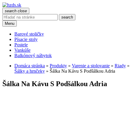
search
close
search
Menu
Barové stoličky
Písacie stoly
Postele
Vankúše
Balkónový nábytok
Domáca stránka
»
Produkty
»
Varenie a stolovanie
»
Riady
»
Šálky a hrnčeky
»
Šálka Na Kávu S Podšálkou Adria
Šálka Na Kávu S Podšálkou Adria