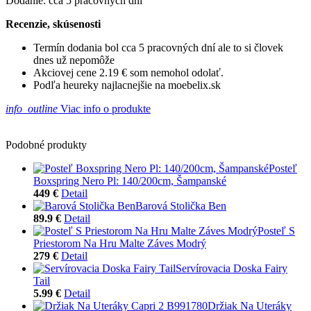
Dodanie: cca 5 pracovných dní
Recenzie, skúsenosti
Termín dodania bol cca 5 pracovných dní ale to si človek
dnes už nepomôže
Akciovej cene 2.19 € som nemohol odolať.
Podľa heureky najlacnejšie na moebelix.sk
info_outline
Viac info o produkte
Podobné produkty
Posteľ
Boxspring Nero Pl: 140/200cm, Šampanské
449 €
Detail
Barová Stolička Ben
89.9 €
Detail
Posteľ S
Priestorom Na Hru Malte Záves Modrý
279 €
Detail
Servírovacia Doska Fairy
Tail
5.99 €
Detail
Držiak Na Uteráky