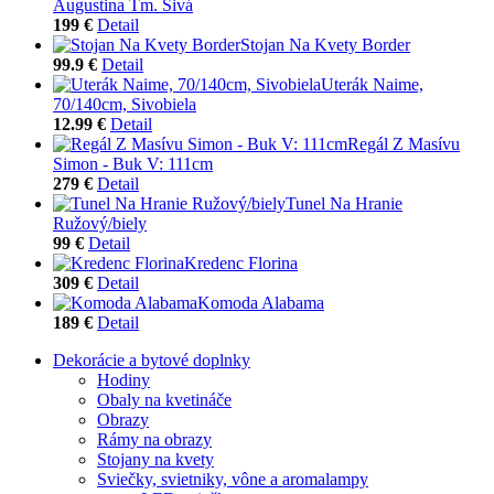
Augustina Tm. Sivá
199 €
Detail
Stojan Na Kvety Border
99.9 €
Detail
Uterák Naime,
70/140cm, Sivobiela
12.99 €
Detail
Regál Z Masívu
Simon - Buk V: 111cm
279 €
Detail
Tunel Na Hranie
Ružový/biely
99 €
Detail
Kredenc Florina
309 €
Detail
Komoda Alabama
189 €
Detail
Dekorácie a bytové doplnky
Hodiny
Obaly na kvetináče
Obrazy
Rámy na obrazy
Stojany na kvety
Sviečky, svietniky, vône a aromalampy