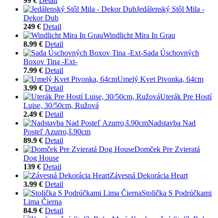
99 €
Detail
Jedálenský Stôl Mila -
Dekor Dub
249 €
Detail
Windlicht Mira In Grau
8.99 €
Detail
Sada Úschovných
Boxov Tina -Ext-
7.99 €
Detail
Umelý Kvet Pivonka, 64cm
3.99 €
Detail
Uterák Pre Hostí
Luise, 30/50cm, Ružová
2.49 €
Detail
Nadstavba Nad
Posteľ Azurro,š.90cm
89.9 €
Detail
Domček Pre Zvieratá
Dog House
139 €
Detail
Závesná Dekorácia Heart
3.99 €
Detail
Stolička S Podrúčkami
Lima Čierna
84.9 €
Detail