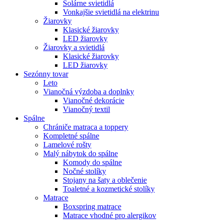
Solárne svietidlá
Vonkajšie svietidlá na elektrinu
Žiarovky
Klasické žiarovky
LED žiarovky
Žiarovky a svietidlá
Klasické žiarovky
LED žiarovky
Sezónny tovar
Leto
Vianočná výzdoba a doplnky
Vianočné dekorácie
Vianočný textil
Spálne
Chrániče matraca a toppery
Kompletné spálne
Lamelové rošty
Malý nábytok do spálne
Komody do spálne
Nočné stolíky
Stojany na šaty a oblečenie
Toaletné a kozmetické stolíky
Matrace
Boxspring matrace
Matrace vhodné pro alergikov