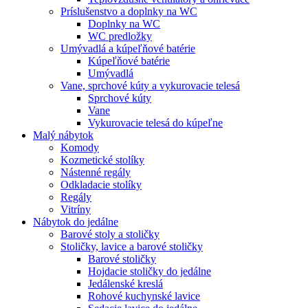
Príslušenstvo a doplnky na WC
Doplnky na WC
WC predložky
Umývadlá a kúpeľňové batérie
Kúpeľňové batérie
Umývadlá
Vane, sprchové kúty a vykurovacie telesá
Sprchové kúty
Vane
Vykurovacie telesá do kúpeľne
Malý nábytok
Komody
Kozmetické stolíky
Nástenné regály
Odkladacie stolíky
Regály
Vitríny
Nábytok do jedálne
Barové stoly a stoličky
Stoličky, lavice a barové stoličky
Barové stoličky
Hojdacie stoličky do jedálne
Jedálenské kreslá
Rohové kuchynské lavice