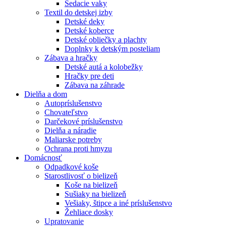
Sedacie vaky
Textil do detskej izby
Detské deky
Detské koberce
Detské obliečky a plachty
Doplnky k detským posteliam
Zábava a hračky
Detské autá a kolobežky
Hračky pre deti
Zábava na záhrade
Dielňa a dom
Autopríslušenstvo
Chovateľstvo
Darčekové príslušenstvo
Dielňa a náradie
Maliarske potreby
Ochrana proti hmyzu
Domácnosť
Odpadkové koše
Starostlivosť o bielizeň
Koše na bielizeň
Sušiaky na bielizeň
Vešiaky, štipce a iné príslušenstvo
Žehliace dosky
Upratovanie