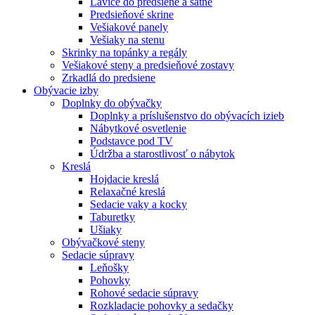
Lavice do predsiene a šatne
Predsieňové skrine
Vešiakové panely
Vešiaky na stenu
Skrinky na topánky a regály
Vešiakové steny a predsieňové zostavy
Zrkadlá do predsiene
Obývacie izby
Doplnky do obývačky
Doplnky a príslušenstvo do obývacích izieb
Nábytkové osvetlenie
Podstavce pod TV
Údržba a starostlivosť o nábytok
Kreslá
Hojdacie kreslá
Relaxačné kreslá
Sedacie vaky a kocky
Taburetky
Ušiaky
Obývačkové steny
Sedacie súpravy
Leňošky
Pohovky
Rohové sedacie súpravy
Rozkladacie pohovky a sedačky