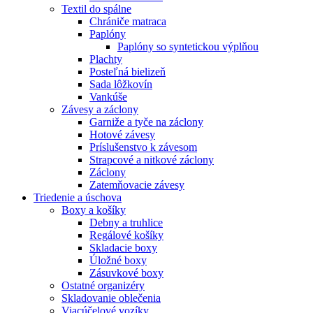
Textil do spálne
Chrániče matraca
Paplóny
Paplóny so syntetickou výplňou
Plachty
Posteľná bielizeň
Sada lôžkovín
Vankúše
Závesy a záclony
Garniže a tyče na záclony
Hotové závesy
Príslušenstvo k závesom
Strapcové a nitkové záclony
Záclony
Zatemňovacie závesy
Triedenie a úschova
Boxy a košíky
Debny a truhlice
Regálové košíky
Skladacie boxy
Úložné boxy
Zásuvkové boxy
Ostatné organizéry
Skladovanie oblečenia
Viacúčelové vozíky