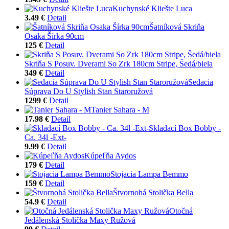
Kuchynské Kliešte Luca
3.49 €
Detail
Šatníková Skriňa
Osaka Šírka 90cm
125 €
Detail
Skriňa S Posuv. Dverami So Zrk 180cm Stripe, Šedá/biela
349 €
Detail
Sedacia
Súprava Do U Stylish Stan Staroružová
1299 €
Detail
Tanier Sahara - M
17.98 €
Detail
Skladací Box Bobby -
Ca. 34l -Ext-
9.99 €
Detail
Kúpeľňa Aydos
179 €
Detail
Stojacia Lampa Bemmo
159 €
Detail
Štvornohá Stolička Bella
54.9 €
Detail
Otočná
Jedálenská Stolička Maxy Ružová