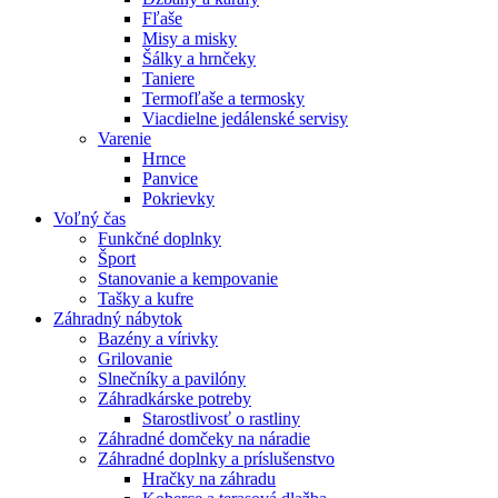
Fľaše
Misy a misky
Šálky a hrnčeky
Taniere
Termofľaše a termosky
Viacdielne jedálenské servisy
Varenie
Hrnce
Panvice
Pokrievky
Voľný čas
Funkčné doplnky
Šport
Stanovanie a kempovanie
Tašky a kufre
Záhradný nábytok
Bazény a vírivky
Grilovanie
Slnečníky a pavilóny
Záhradkárske potreby
Starostlivosť o rastliny
Záhradné domčeky na náradie
Záhradné doplnky a príslušenstvo
Hračky na záhradu