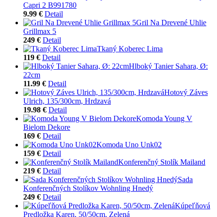
Capri 2 B991780
9.99 €
Detail
Gril Na Drevené Uhlie
Grillmax 5
249 €
Detail
Tkaný Koberec Lima
119 €
Detail
Hlboký Tanier Sahara, Ø:
22cm
11.99 €
Detail
Hotový Záves
Ulrich, 135/300cm, Hrdzavá
19.98 €
Detail
Komoda Young V
Bielom Dekore
169 €
Detail
Komoda Uno Unk02
159 €
Detail
Konferenčný Stolík Mailand
219 €
Detail
Sada
Konferenčných Stolíkov Wohnling Hnedý
249 €
Detail
Kúpeľňová
Predložka Karen, 50/50cm, Zelená