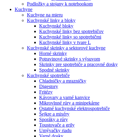
Podložky a stojany k notebookom
Kuchyne
Kuchyne na mieru
Kuchynské linky a bloky
Kuchynské bloky
Kuchynské linky bez spotrebičov
Kuchynské linky so spotrebičmi
Kuchynské linky v tvare L
Kuchynské skrinky a sektorové kuchyne
Horné skrinky
Potravinové skrinky s výsuvom
Skrinky pre spotrebiče a pracovné dosky
Spodné skrinky
Kuchynské spotrebiče
Chladničky a mrazničky
Digestory
Fritézy
Kávovary a varné kanvice
Mikrovlnné rúry a minipekárne
Ostatné kuchynské elektrospotrebiče
Šejkre a mixéry
Sporáky a rúry
Toustovače a grily
Umývačky riadu
Varné dosky