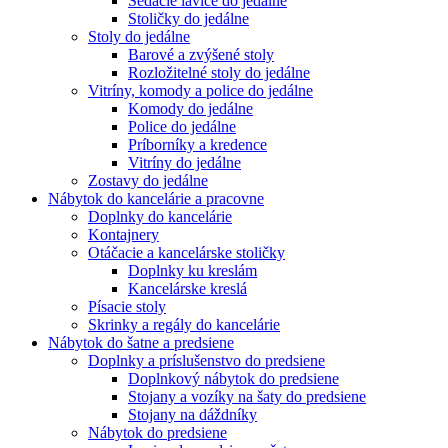
Sedacie lavice do jedálne
Stoličky do jedálne
Stoly do jedálne
Barové a zvýšené stoly
Rozložitelné stoly do jedálne
Vitríny, komody a police do jedálne
Komody do jedálne
Police do jedálne
Príborníky a kredence
Vitríny do jedálne
Zostavy do jedálne
Nábytok do kancelárie a pracovne
Doplnky do kancelárie
Kontajnery
Otáčacie a kancelárske stoličky
Doplnky ku kreslám
Kancelárske kreslá
Písacie stoly
Skrinky a regály do kancelárie
Nábytok do šatne a predsiene
Doplnky a príslušenstvo do predsiene
Doplnkový nábytok do predsiene
Stojany a vozíky na šaty do predsiene
Stojany na dáždníky
Nábytok do predsiene