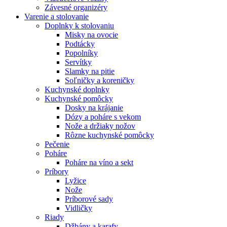
Závesné organizéry
Varenie a stolovanie
Doplnky k stolovaniu
Misky na ovocie
Podtácky
Popolníky
Servítky
Slamky na pitie
Soľničky a koreničky
Kuchynské doplnky
Kuchynské pomôcky
Dosky na krájanie
Dózy a poháre s vekom
Nože a držiaky nožov
Rôzne kuchynské pomôcky
Pečenie
Poháre
Poháre na víno a sekt
Príbory
Lyžice
Nože
Príborové sady
Vidličky
Riady
Džbány a karafy