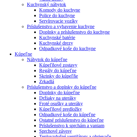
Kuchynský nábytok
Komody do kuchyne
Police do kuchyne
Servírovacie vozíky
Príslušenstvo a vybavenie kuchyne
Doplnky a príslušenstvo do kuchyne
Kuchynské batérie
Kuchynské drezy
Odpadkové koše do kuchyne
Kúpeľne
Nábytok do kúpeľne
Kúpeľňové zostavy
Regály do kúpeľne
Skrinky do kúpeľňe
Zrkadlá
Príslušenstvo a doplnky do kúpeľne
Doplnky do kúpeľne
Držiaky na uteráky
Froté osušky a uteráky
Kúpeľňové predložky
Odpadkové koše do kúpeľne
Ostatné príslušenstvo do kúpeľne
Príslušenstvo k sprchám a vaniam
Sprchové závesy
Teplovzdušné ventilátory a ohrievače