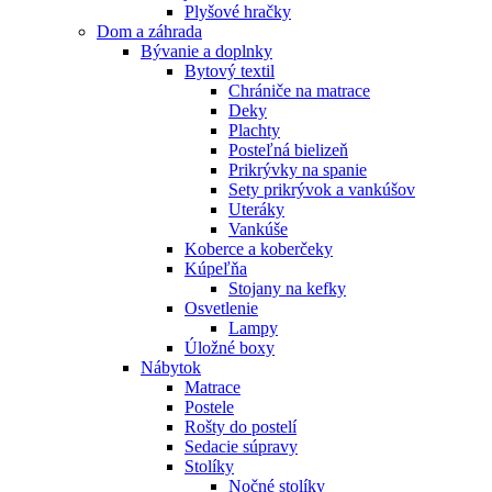
Plyšové hračky
Dom a záhrada
Bývanie a doplnky
Bytový textil
Chrániče na matrace
Deky
Plachty
Posteľná bielizeň
Prikrývky na spanie
Sety prikrývok a vankúšov
Uteráky
Vankúše
Koberce a koberčeky
Kúpeľňa
Stojany na kefky
Osvetlenie
Lampy
Úložné boxy
Nábytok
Matrace
Postele
Rošty do postelí
Sedacie súpravy
Stolíky
Nočné stolíky