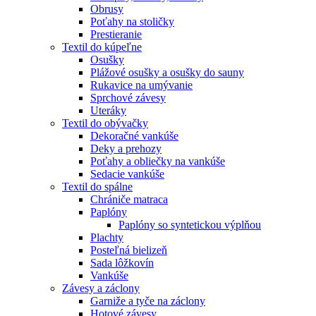
Obrusy
Poťahy na stoličky
Prestieranie
Textil do kúpeľne
Osušky
Plážové osušky a osušky do sauny
Rukavice na umývanie
Sprchové závesy
Uteráky
Textil do obývačky
Dekoračné vankúše
Deky a prehozy
Poťahy a obliečky na vankúše
Sedacie vankúše
Textil do spálne
Chrániče matraca
Paplóny
Paplóny so syntetickou výplňou
Plachty
Posteľná bielizeň
Sada lôžkovín
Vankúše
Závesy a záclony
Garniže a tyče na záclony
Hotové závesy