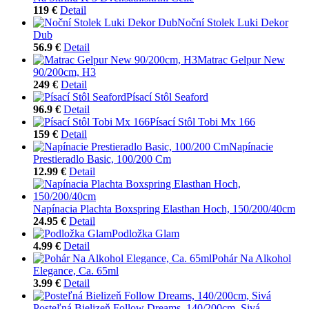
119 €
Detail
Noční Stolek Luki Dekor
Dub
56.9 €
Detail
Matrac Gelpur New
90/200cm, H3
249 €
Detail
Písací Stôl Seaford
96.9 €
Detail
Písací Stôl Tobi Mx 166
159 €
Detail
Napínacie
Prestieradlo Basic, 100/200 Cm
12.99 €
Detail
Napínacia Plachta Boxspring Elasthan Hoch, 150/200/40cm
24.95 €
Detail
Podložka Glam
4.99 €
Detail
Pohár Na Alkohol
Elegance, Ca. 65ml
3.99 €
Detail
Posteľná Bielizeň Follow Dreams, 140/200cm, Sivá