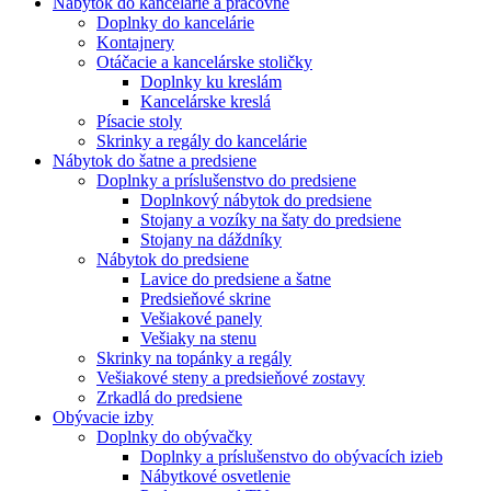
Nábytok do kancelárie a pracovne
Doplnky do kancelárie
Kontajnery
Otáčacie a kancelárske stoličky
Doplnky ku kreslám
Kancelárske kreslá
Písacie stoly
Skrinky a regály do kancelárie
Nábytok do šatne a predsiene
Doplnky a príslušenstvo do predsiene
Doplnkový nábytok do predsiene
Stojany a vozíky na šaty do predsiene
Stojany na dáždníky
Nábytok do predsiene
Lavice do predsiene a šatne
Predsieňové skrine
Vešiakové panely
Vešiaky na stenu
Skrinky na topánky a regály
Vešiakové steny a predsieňové zostavy
Zrkadlá do predsiene
Obývacie izby
Doplnky do obývačky
Doplnky a príslušenstvo do obývacích izieb
Nábytkové osvetlenie