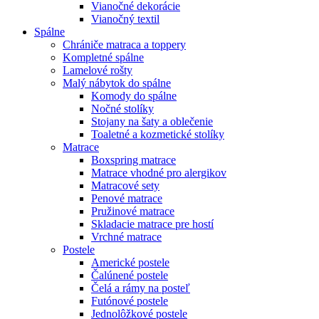
Vianočné dekorácie
Vianočný textil
Spálne
Chrániče matraca a toppery
Kompletné spálne
Lamelové rošty
Malý nábytok do spálne
Komody do spálne
Nočné stolíky
Stojany na šaty a oblečenie
Toaletné a kozmetické stolíky
Matrace
Boxspring matrace
Matrace vhodné pro alergikov
Matracové sety
Penové matrace
Pružinové matrace
Skladacie matrace pre hostí
Vrchné matrace
Postele
Americké postele
Čalúnené postele
Čelá a rámy na posteľ
Futónové postele
Jednolôžkové postele