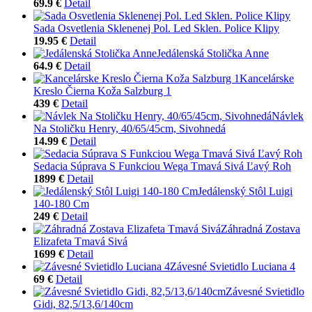
69.9 €
Detail
Sada Osvetlenia Sklenenej Pol. Led Sklen. Police Klipy
19.95 €
Detail
Jedálenská Stolička Anne
64.9 €
Detail
Kancelárske
Kreslo Čierna Koža Salzburg 1
439 €
Detail
Návlek
Na Stoličku Henry, 40/65/45cm, Sivohnedá
14.99 €
Detail
Sedacia Súprava S Funkciou Wega Tmavá Sivá Ľavý Roh
1899 €
Detail
Jedálenský Stôl Luigi
140-180 Cm
249 €
Detail
Záhradná Zostava
Elizafeta Tmavá Sivá
1699 €
Detail
Závesné Svietidlo Luciana 4
69 €
Detail
Závesné Svietidlo
Gidi, 82,5/13,6/140cm