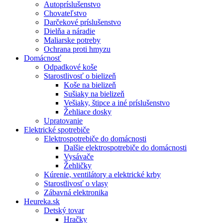
Autopríslušenstvo
Chovateľstvo
Darčekové príslušenstvo
Dielňa a náradie
Maliarske potreby
Ochrana proti hmyzu
Domácnosť
Odpadkové koše
Starostlivosť o bielizeň
Koše na bielizeň
Sušiaky na bielizeň
Vešiaky, štipce a iné príslušenstvo
Žehliace dosky
Upratovanie
Elektrické spotrebiče
Elektrospotrebiče do domácnosti
Dalšie elektrospotrebiče do domácnosti
Vysávače
Žehličky
Kúrenie, ventilátory a elektrické krby
Starostlivosť o vlasy
Zábavná elektronika
Heureka.sk
Detský tovar
Hračky