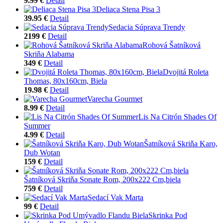
9.99 €
Detail
Deliaca Stena Pisa 3
39.95 €
Detail
Sedacia Súprava Trendy
2199 €
Detail
Rohová Šatníková
Skriňa Alabama
349 €
Detail
Dvojitá Roleta
Thomas, 80x160cm, Biela
19.98 €
Detail
Varecha Gourmet
8.99 €
Detail
Lis Na Citrón Shades Of
Summer
4.99 €
Detail
Šatníková Skriňa Karo,
Dub Wotan
159 €
Detail
Šatníková Skriňa Sonate Rom, 200x222 Cm,biela
759 €
Detail
Sedací Vak Marta
99 €
Detail
Skrinka Pod