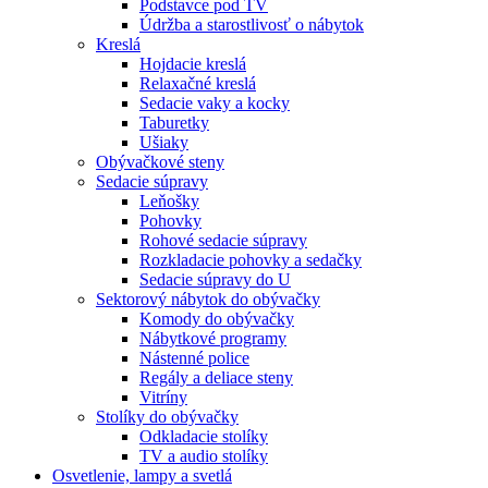
Podstavce pod TV
Údržba a starostlivosť o nábytok
Kreslá
Hojdacie kreslá
Relaxačné kreslá
Sedacie vaky a kocky
Taburetky
Ušiaky
Obývačkové steny
Sedacie súpravy
Leňošky
Pohovky
Rohové sedacie súpravy
Rozkladacie pohovky a sedačky
Sedacie súpravy do U
Sektorový nábytok do obývačky
Komody do obývačky
Nábytkové programy
Nástenné police
Regály a deliace steny
Vitríny
Stolíky do obývačky
Odkladacie stolíky
TV a audio stolíky
Osvetlenie, lampy a svetlá