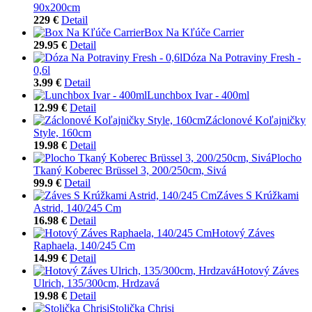
90x200cm
229 €
Detail
Box Na Kľúče Carrier
29.95 €
Detail
Dóza Na Potraviny Fresh -
0,6l
3.99 €
Detail
Lunchbox Ivar - 400ml
12.99 €
Detail
Záclonové Koľajničky
Style, 160cm
19.98 €
Detail
Plocho
Tkaný Koberec Brüssel 3, 200/250cm, Sivá
99.9 €
Detail
Záves S Krúžkami
Astrid, 140/245 Cm
16.98 €
Detail
Hotový Záves
Raphaela, 140/245 Cm
14.99 €
Detail
Hotový Záves
Ulrich, 135/300cm, Hrdzavá
19.98 €
Detail
Stolička Chrisi