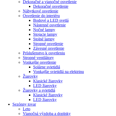
Dekoračné a vianočné osvetlenie
Dekoračné osvetlenie
Nábytkové osvetlenie
Osvetlenie do interiéru
Bodové a LED svetlá
Nástenné osvetlenie
Nočné lampy
Stojacie lampy
Stolné lampy
Stropné osvetlenie
Závesné osvetlenie
Príslušenstvo k osvetleniu
Stropné ventilátory
Vonkajšie osvetlenie
Solárne svietidlá
Vonkajšie svietidlá na elektrinu
Žiarovky
Klasické žiarovky
LED žiarovky
Žiarovky a svietidlá
Klasické žiarovky
LED žiarovky
Sezónny tovar
Leto
Vianočná výzdoba a doplnky