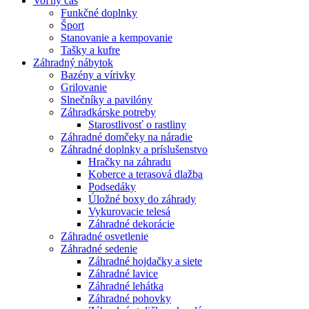
Voľný čas
Funkčné doplnky
Šport
Stanovanie a kempovanie
Tašky a kufre
Záhradný nábytok
Bazény a vírivky
Grilovanie
Slnečníky a pavilóny
Záhradkárske potreby
Starostlivosť o rastliny
Záhradné domčeky na náradie
Záhradné doplnky a príslušenstvo
Hračky na záhradu
Koberce a terasová dlažba
Podsedáky
Úložné boxy do záhrady
Vykurovacie telesá
Záhradné dekorácie
Záhradné osvetlenie
Záhradné sedenie
Záhradné hojdačky a siete
Záhradné lavice
Záhradné lehátka
Záhradné pohovky