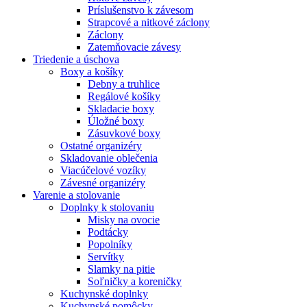
Príslušenstvo k závesom
Strapcové a nitkové záclony
Záclony
Zatemňovacie závesy
Triedenie a úschova
Boxy a košíky
Debny a truhlice
Regálové košíky
Skladacie boxy
Úložné boxy
Zásuvkové boxy
Ostatné organizéry
Skladovanie oblečenia
Viacúčelové vozíky
Závesné organizéry
Varenie a stolovanie
Doplnky k stolovaniu
Misky na ovocie
Podtácky
Popolníky
Servítky
Slamky na pitie
Soľničky a koreničky
Kuchynské doplnky
Kuchynské pomôcky