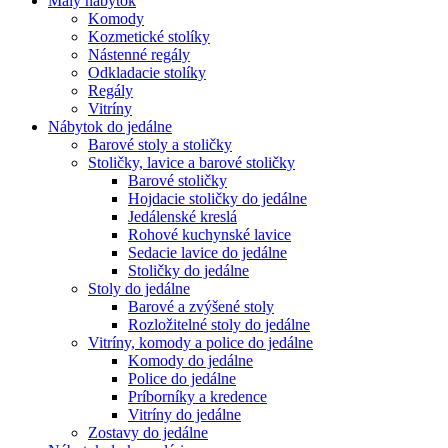
Malý nábytok
Komody
Kozmetické stolíky
Nástenné regály
Odkladacie stolíky
Regály
Vitríny
Nábytok do jedálne
Barové stoly a stoličky
Stoličky, lavice a barové stoličky
Barové stoličky
Hojdacie stoličky do jedálne
Jedálenské kreslá
Rohové kuchynské lavice
Sedacie lavice do jedálne
Stoličky do jedálne
Stoly do jedálne
Barové a zvýšené stoly
Rozložitelné stoly do jedálne
Vitríny, komody a police do jedálne
Komody do jedálne
Police do jedálne
Príborníky a kredence
Vitríny do jedálne
Zostavy do jedálne