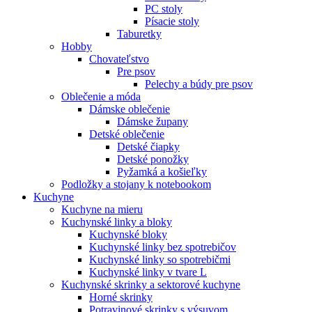
PC stoly
Písacie stoly
Taburetky
Hobby
Chovateľstvo
Pre psov
Pelechy a búdy pre psov
Oblečenie a móda
Dámske oblečenie
Dámske župany
Detské oblečenie
Detské čiapky
Detské ponožky
Pyžamká a košieľky
Podložky a stojany k notebookom
Kuchyne
Kuchyne na mieru
Kuchynské linky a bloky
Kuchynské bloky
Kuchynské linky bez spotrebičov
Kuchynské linky so spotrebičmi
Kuchynské linky v tvare L
Kuchynské skrinky a sektorové kuchyne
Horné skrinky
Potravinové skrinky s výsuvom