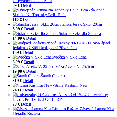
Umývadlo Flandu Biela
89 €
Detail
Výklopná
Skrinka Na Topánky Bella Biela
119 €
Detail
Slamka Jessy, Sklo, 20cm
5.99 €
Detail
Solárne Svietidlo Zamora
14.99 €
Detail
Sklápací
Jedálenský Stôl Roxby 80-120x80 Cm
139 €
Detail
Sviečka V Skle Lena
3.99 €
Detail
Váza Aceto, V: 25,5cm
19.98 €
Detail
Šatník Ontario
319 €
Detail
Vitrína Kashmir New
249 €
Detail
Univerzálny
Držiak Pre Tv Ts 3 Od 15-37'
79 €
Detail
Závesná Lampa Kita
Lietadlo Ružová