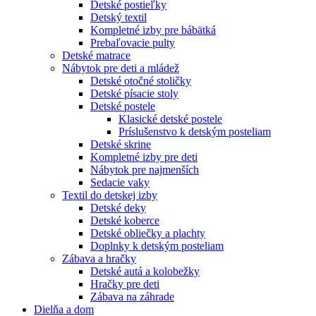
Detské postieľky
Detský textil
Kompletné izby pre bábätká
Prebaľovacie pulty
Detské matrace
Nábytok pre deti a mládež
Detské otočné stoličky
Detské písacie stoly
Detské postele
Klasické detské postele
Príslušenstvo k detským posteliam
Detské skrine
Kompletné izby pre deti
Nábytok pre najmenších
Sedacie vaky
Textil do detskej izby
Detské deky
Detské koberce
Detské obliečky a plachty
Doplnky k detským posteliam
Zábava a hračky
Detské autá a kolobežky
Hračky pre deti
Zábava na záhrade
Dielňa a dom