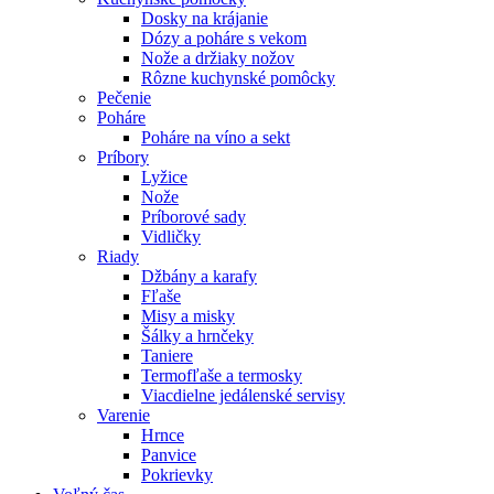
Dosky na krájanie
Dózy a poháre s vekom
Nože a držiaky nožov
Rôzne kuchynské pomôcky
Pečenie
Poháre
Poháre na víno a sekt
Príbory
Lyžice
Nože
Príborové sady
Vidličky
Riady
Džbány a karafy
Fľaše
Misy a misky
Šálky a hrnčeky
Taniere
Termofľaše a termosky
Viacdielne jedálenské servisy
Varenie
Hrnce
Panvice
Pokrievky