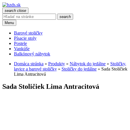
search
close
search
Menu
Barové stoličky
Písacie stoly
Postele
Vankúše
Balkónový nábytok
Domáca stránka
»
Produkty
»
Nábytok do jedálne
»
Stoličky,
lavice a barové stoličky
»
Stoličky do jedálne
»
Sada Stoličiek
Lima Antracitová
Sada Stoličiek Lima Antracitová