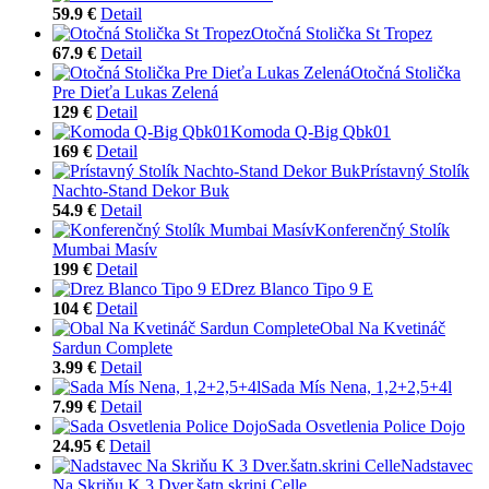
59.9 €
Detail
Otočná Stolička St Tropez
67.9 €
Detail
Otočná Stolička
Pre Dieťa Lukas Zelená
129 €
Detail
Komoda Q-Big Qbk01
169 €
Detail
Prístavný Stolík
Nachto-Stand Dekor Buk
54.9 €
Detail
Konferenčný Stolík
Mumbai Masív
199 €
Detail
Drez Blanco Tipo 9 E
104 €
Detail
Obal Na Kvetináč
Sardun Complete
3.99 €
Detail
Sada Mís Nena, 1,2+2,5+4l
7.99 €
Detail
Sada Osvetlenia Police Dojo
24.95 €
Detail
Nadstavec
Na Skriňu K 3 Dver.šatn.skrini Celle