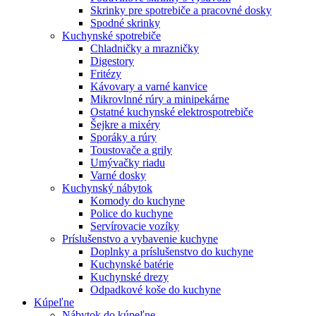
Skrinky pre spotrebiče a pracovné dosky
Spodné skrinky
Kuchynské spotrebiče
Chladničky a mrazničky
Digestory
Fritézy
Kávovary a varné kanvice
Mikrovlnné rúry a minipekárne
Ostatné kuchynské elektrospotrebiče
Šejkre a mixéry
Sporáky a rúry
Toustovače a grily
Umývačky riadu
Varné dosky
Kuchynský nábytok
Komody do kuchyne
Police do kuchyne
Servírovacie vozíky
Príslušenstvo a vybavenie kuchyne
Doplnky a príslušenstvo do kuchyne
Kuchynské batérie
Kuchynské drezy
Odpadkové koše do kuchyne
Kúpeľne
Nábytok do kúpeľne