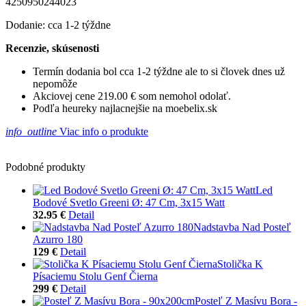
4250950244023
Dodanie: cca 1-2 týždne
Recenzie, skúsenosti
Termín dodania bol cca 1-2 týždne ale to si človek dnes už
nepomôže
Akciovej cene 219.00 € som nemohol odolať.
Podľa heureky najlacnejšie na moebelix.sk
info_outline
Viac info o produkte
Podobné produkty
Led
Bodové Svetlo Greeni Ø: 47 Cm, 3x15 Watt
32.95 €
Detail
Nadstavba Nad Posteľ
Azurro 180
129 €
Detail
Stolička K
Písaciemu Stolu Genf Čierna
299 €
Detail
Posteľ Z Masívu Bora -