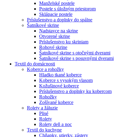
Manželské postele
Postele s úložným priestorom
Sklápacie postele
Príslušenstvo a doplnky do spálne
Šatníkové skrine
Nadstavce na skrine
Otvorené skrine
Príslušenstvo ku skriniam
Rohové skrine
Šatníkové skrine s otočnými dverami
Šatníkové skrine s posuvnými dverami
Textil do domácnosti
Koberce a rohožky
Hladko tkané koberce
Koberce s vysokým vlasom
Kožušinové koberce
Príslušenstvo a doplnky ku kobercom
Rohožky
Zošívané koberce
Rolety a žáluzie
Plisé
Rolety
Rolety deň a noc
Textil do kuchyne
Chňapky, utierky, zástery