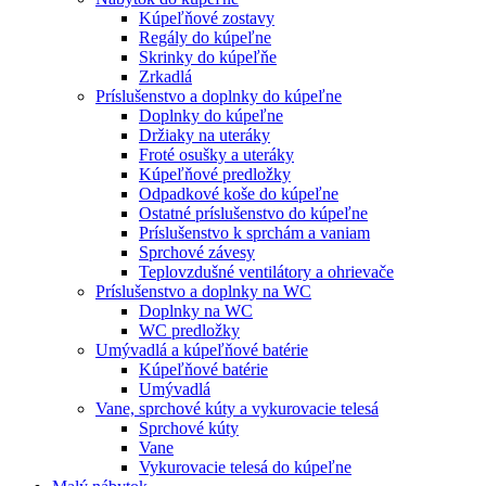
Kúpeľňové zostavy
Regály do kúpeľne
Skrinky do kúpeľňe
Zrkadlá
Príslušenstvo a doplnky do kúpeľne
Doplnky do kúpeľne
Držiaky na uteráky
Froté osušky a uteráky
Kúpeľňové predložky
Odpadkové koše do kúpeľne
Ostatné príslušenstvo do kúpeľne
Príslušenstvo k sprchám a vaniam
Sprchové závesy
Teplovzdušné ventilátory a ohrievače
Príslušenstvo a doplnky na WC
Doplnky na WC
WC predložky
Umývadlá a kúpeľňové batérie
Kúpeľňové batérie
Umývadlá
Vane, sprchové kúty a vykurovacie telesá
Sprchové kúty
Vane
Vykurovacie telesá do kúpeľne