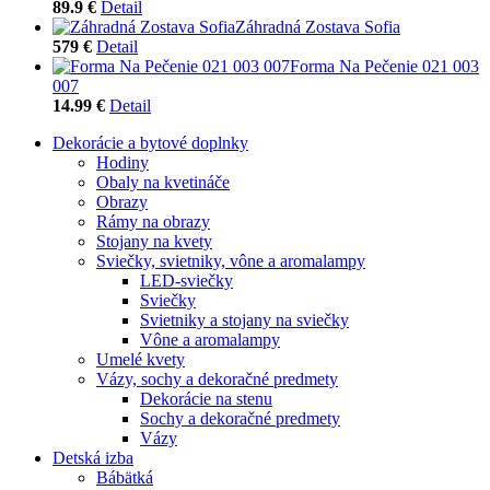
89.9 €
Detail
Záhradná Zostava Sofia
579 €
Detail
Forma Na Pečenie 021 003
007
14.99 €
Detail
Dekorácie a bytové doplnky
Hodiny
Obaly na kvetináče
Obrazy
Rámy na obrazy
Stojany na kvety
Sviečky, svietniky, vône a aromalampy
LED-sviečky
Sviečky
Svietniky a stojany na sviečky
Vône a aromalampy
Umelé kvety
Vázy, sochy a dekoračné predmety
Dekorácie na stenu
Sochy a dekoračné predmety
Vázy
Detská izba
Bábätká