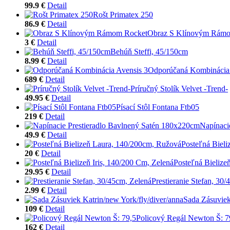
99.9 €
Detail
Rošt Primatex 250
86.9 €
Detail
Obraz S Klínovým Rám
3 €
Detail
Behúň Steffi, 45/150cm
8.99 €
Detail
Odporúčaná Kombinácia 
689 €
Detail
Príručný Stolík Velvet -Trend-
49.95 €
Detail
Písací Stôl Fontana Ftb05
219 €
Detail
Napínaci
49.9 €
Detail
Posteľná Biel
20 €
Detail
Posteľná Bielize
29.95 €
Detail
Prestieranie Stefan, 30
2.99 €
Detail
Sada Zásuviek
109 €
Detail
Policový Regál Newton Š: 7
162 €
Detail