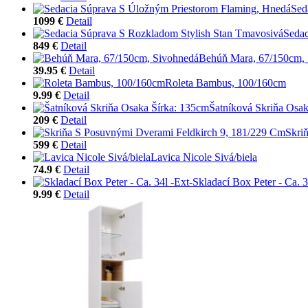
Sed
1099 €
Detail
Sedac
849 €
Detail
Behúň Mara, 67/150cm,
39.95 €
Detail
Roleta Bambus, 100/160cm
9.99 €
Detail
Šatníková Skriňa Osak
209 €
Detail
Skri
599 €
Detail
Lavica Nicole Sivá/biela
74.9 €
Detail
Skladací Box Peter - Ca. 3
9.99 €
Detail