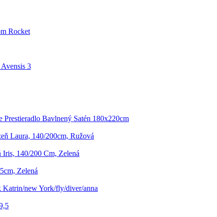
om Rocket
Avensis 3
e Prestieradlo Bavlnený Satén 180x220cm
izeň Laura, 140/200cm, Ružová
ň Iris, 140/200 Cm, Zelená
/45cm, Zelená
 Katrin/new York/fly/diver/anna
9,5