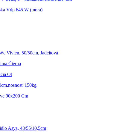
ska Vdp 645 W (mora)
Wc Vivien, 50/50cm, Jadeitová
Lima Čierna
cia Ot
00cm,nosnosť 150kg
ave 90x200 Cm
idlo Asya, 48/55/10,5cm