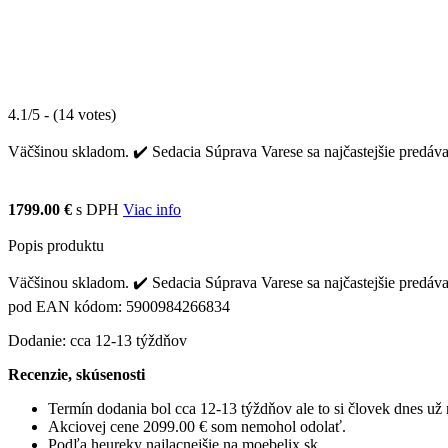
4.1/5 - (14 votes)
Väčšinou skladom. ✔️ Sedacia Súprava Varese sa najčastejšie predáva
1799.00 €
s DPH
Viac info
Popis produktu
Väčšinou skladom. ✔️ Sedacia Súprava Varese sa najčastejšie predáva
pod EAN kódom: 5900984266834
Dodanie: cca 12-13 týždňov
Recenzie, skúsenosti
Termín dodania bol cca 12-13 týždňov ale to si človek dnes u
Akciovej cene 2099.00 € som nemohol odolať.
Podľa heureky najlacnejšie na moebelix.sk