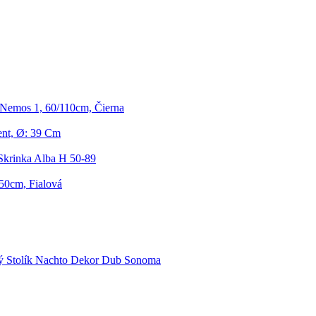
Nemos 1, 60/110cm, Čierna
ent, Ø: 39 Cm
krinka Alba H 50-89
150cm, Fialová
ý Stolík Nachto Dekor Dub Sonoma