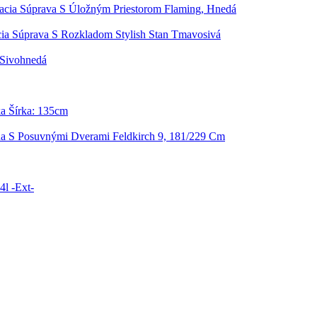
acia Súprava S Úložným Priestorom Flaming, Hnedá
ia Súprava S Rozkladom Stylish Stan Tmavosivá
 Sivohnedá
a Šírka: 135cm
ňa S Posuvnými Dverami Feldkirch 9, 181/229 Cm
4l -Ext-