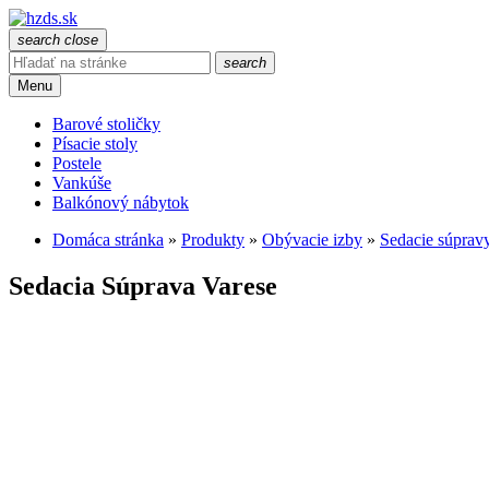
search
close
search
Menu
Barové stoličky
Písacie stoly
Postele
Vankúše
Balkónový nábytok
Domáca stránka
»
Produkty
»
Obývacie izby
»
Sedacie súprav
Sedacia Súprava Varese