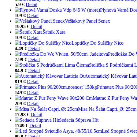
5.9 €
Detail
Plynová Varná Do
109 €
Detail
Vešiakový Panel Senex
19.95 €
Detail
Šatník Xara
109 €
Detail
Loptičky Do Sušičky Nico
4.49 €
Detail
Predložka Do 
7.99 €
Detail
Stolička S Podrúčkami 
84.9 €
Detail
Automatický Kávovar Latti
819 €
Detail
Primatex Plus 90/2
149 €
Detail
Matrac Z Pur Peny W
209 €
Detail
Misa Na Šalát Capri, Ø: 25cm
17.98 €
Detail
Sedacia Súprava Hit
1749 €
Detail
Led Stropné Sviet
99.9 €
Detail