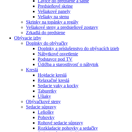
Lavice do predsiene a šatne
Predsieňové skrine
Vešiakové panely
Vešiaky na stenu
Skrinky na topánky a regály
Vešiakové steny a predsieňové zostavy
Zrkadlá do predsiene
Obývacie izby
Doplnky do obývačky
Doplnky a príslušenstvo do obývacích izieb
Nábytkové osvetlenie
Podstavce pod TV
Údržba a starostlivosť o nábytok
Kreslá
Hojdacie kreslá
Relaxačné kreslá
Sedacie vaky a kocky
Taburetky
Ušiaky
Obývačkové steny
Sedacie súpravy
Leňošky
Pohovky
Rohové sedacie súpravy
Rozkladacie pohovky a sedačky