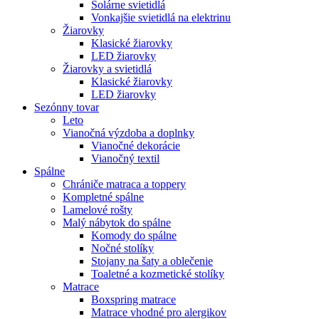
Solárne svietidlá
Vonkajšie svietidlá na elektrinu
Žiarovky
Klasické žiarovky
LED žiarovky
Žiarovky a svietidlá
Klasické žiarovky
LED žiarovky
Sezónny tovar
Leto
Vianočná výzdoba a doplnky
Vianočné dekorácie
Vianočný textil
Spálne
Chrániče matraca a toppery
Kompletné spálne
Lamelové rošty
Malý nábytok do spálne
Komody do spálne
Nočné stolíky
Stojany na šaty a oblečenie
Toaletné a kozmetické stolíky
Matrace
Boxspring matrace
Matrace vhodné pro alergikov