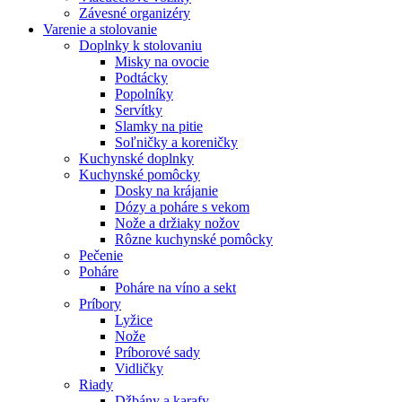
Závesné organizéry
Varenie a stolovanie
Doplnky k stolovaniu
Misky na ovocie
Podtácky
Popolníky
Servítky
Slamky na pitie
Soľničky a koreničky
Kuchynské doplnky
Kuchynské pomôcky
Dosky na krájanie
Dózy a poháre s vekom
Nože a držiaky nožov
Rôzne kuchynské pomôcky
Pečenie
Poháre
Poháre na víno a sekt
Príbory
Lyžice
Nože
Príborové sady
Vidličky
Riady
Džbány a karafy