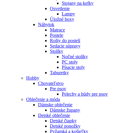
Stojany na kefky
Osvetlenie
Lampy
Úložné boxy
Nábytok
Matrace
Postele
Rošty do postelí
Sedacie súpravy
Stolíky
Nočné stolíky
PC stoly
Písacie stoly
Taburetky
Hobby
Chovateľstvo
Pre psov
Pelechy a búdy pre psov
Oblečenie a móda
Dámske oblečenie
Dámske župany
Detské oblečenie
Detské čiapky
Detské ponožky
Pyžamká a košieľky