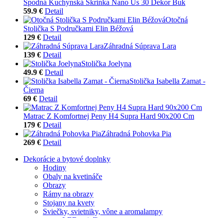
Spodná Kuchynská Skrinka Nano Us 30 Dekor Buk
59.9 €
Detail
Otočná
Stolička S Područkami Elin Béžová
129 €
Detail
Záhradná Súprava Lara
139 €
Detail
Stolička Joelyna
49.9 €
Detail
Stolička Isabella Zamat -
Čierna
69 €
Detail
Matrac Z Komfortnej Peny H4 Supra Hard 90x200 Cm
179 €
Detail
Záhradná Pohovka Pia
269 €
Detail
Dekorácie a bytové doplnky
Hodiny
Obaly na kvetináče
Obrazy
Rámy na obrazy
Stojany na kvety
Sviečky, svietniky, vône a aromalampy