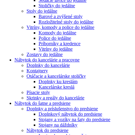
Sedacie lavice do jedálne
Stoličky do jedálne
Stoly do jedálne
Barové a zvýšené stoly
Rozložitelné stoly do jedálne
Vitríny, komody a police do jedálne
Komody do jedálne
Police do jedálne
Príborníky a kredence
Vitríny do jedálne
Zostavy do jedálne
Nábytok do kancelárie a pracovne
Doplnky do kancelárie
Kontajnery
Otáčacie a kancelárske stoličky
Doplnky ku kreslám
Kancelárske kreslá
Písacie stoly
Skrinky a regály do kancelárie
Nábytok do šatne a predsiene
Doplnky a príslušenstvo do predsiene
Doplnkový nábytok do predsiene
Stojany a vozíky na šaty do predsiene
Stojany na dáždníky
Nábytok do predsiene