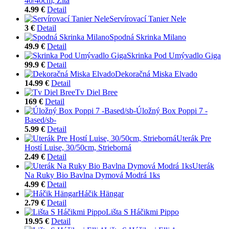
40/40cm, Žltá
4.99 €
Detail
Servírovací Tanier Nele
3 €
Detail
Spodná Skrinka Milano
49.9 €
Detail
Skrinka Pod Umývadlo Giga
99.9 €
Detail
Dekoračná Miska Elvado
14.99 €
Detail
Tv Diel Bree
169 €
Detail
Úložný Box Poppi 7 -
Based/sb-
5.99 €
Detail
Uterák Pre
Hostí Luise, 30/50cm, Strieborná
2.49 €
Detail
Uterák
Na Ruky Bio Bavlna Dymová Modrá 1ks
4.99 €
Detail
Háčik Hängar
2.79 €
Detail
Lišta S Háčikmi Pippo
19.95 €
Detail