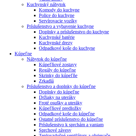
Kuchynský nábytok
Komody do kuchyne
Police do kuchyne
Servírovacie vozíky
Príslušenstvo a vybavenie kuchyne
Doplnky a príslušenstvo do kuchyne
Kuchynské batérie
Kuchynské drezy
Odpadkové koše do kuchyne
Kúpeľne
Nábytok do kúpeľne
Kúpeľňové zostavy
Regály do kúpeľne
Skrinky do kúpeľňe
Zrkadlá
Príslušenstvo a doplnky do kúpeľne
Doplnky do kúpeľne
Držiaky na uteráky
Froté osušky a uteráky
Kúpeľňové predložky
Odpadkové koše do kúpeľne
Ostatné príslušenstvo do kúpeľne
Príslušenstvo k sprchám a vaniam
Sprchové závesy
Teplovzdušné ventilátory a ohrievače