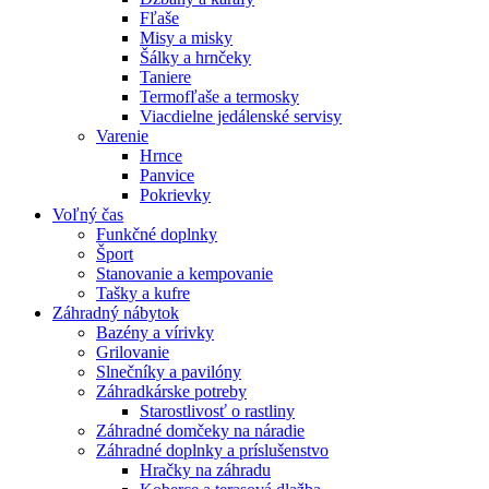
Fľaše
Misy a misky
Šálky a hrnčeky
Taniere
Termofľaše a termosky
Viacdielne jedálenské servisy
Varenie
Hrnce
Panvice
Pokrievky
Voľný čas
Funkčné doplnky
Šport
Stanovanie a kempovanie
Tašky a kufre
Záhradný nábytok
Bazény a vírivky
Grilovanie
Slnečníky a pavilóny
Záhradkárske potreby
Starostlivosť o rastliny
Záhradné domčeky na náradie
Záhradné doplnky a príslušenstvo
Hračky na záhradu