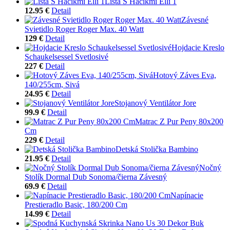
Lišta S Háčikmi Elli 1
12.95 €
Detail
Závesné
Svietidlo Roger Roger Max. 40 Watt
129 €
Detail
Hojdacie Kreslo
Schaukelsessel Svetlosivé
227 €
Detail
Hotový Záves Eva,
140/255cm, Sivá
24.95 €
Detail
Stojanový Ventilátor Jore
99.9 €
Detail
Matrac Z Pur Peny 80x200
Cm
229 €
Detail
Detská Stolička Bambino
21.95 €
Detail
Nočný
Stolík Dormal Dub Sonoma/čierna Závesný
69.9 €
Detail
Napínacie
Prestieradlo Basic, 180/200 Cm
14.99 €
Detail