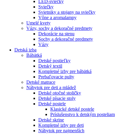
LED-sviečky
Sviečky
Svietniky a stojany na sviečky
Vône a aromalampy
Umelé kvety
Vázy, sochy a dekoračné predmety
Dekorácie na stenu
Sochy a dekoračné predmety
Vázy
Detská izba
Bábätká
Detské postieľky
Detský textil
Kompletné izby pre bábätká
Prebaľovacie pulty
Detské matrace
Nábytok pre deti a mládež
Detské otočné stoličky
Detské písacie stoly
Detské postele
Klasické detské postele
Príslušenstvo k detským posteliam
Detské skrine
Kompletné izby pre deti
Nábytok pre najmenších