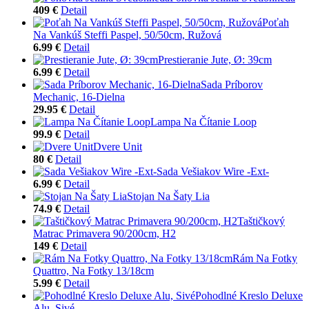
409 €
Detail
Poťah
Na Vankúš Steffi Paspel, 50/50cm, Ružová
6.99 €
Detail
Prestieranie Jute, Ø: 39cm
6.99 €
Detail
Sada Príborov
Mechanic, 16-Dielna
29.95 €
Detail
Lampa Na Čítanie Loop
99.9 €
Detail
Dvere Unit
80 €
Detail
Sada Vešiakov Wire -Ext-
6.99 €
Detail
Stojan Na Šaty Lia
74.9 €
Detail
Taštičkový
Matrac Primavera 90/200cm, H2
149 €
Detail
Rám Na Fotky
Quattro, Na Fotky 13/18cm
5.99 €
Detail
Pohodlné Kreslo Deluxe
Alu, Sivé