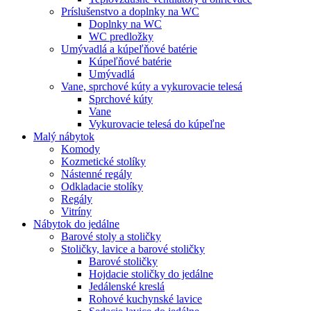
Príslušenstvo a doplnky na WC
Doplnky na WC
WC predložky
Umývadlá a kúpeľňové batérie
Kúpeľňové batérie
Umývadlá
Vane, sprchové kúty a vykurovacie telesá
Sprchové kúty
Vane
Vykurovacie telesá do kúpeľne
Malý nábytok
Komody
Kozmetické stolíky
Nástenné regály
Odkladacie stolíky
Regály
Vitríny
Nábytok do jedálne
Barové stoly a stoličky
Stoličky, lavice a barové stoličky
Barové stoličky
Hojdacie stoličky do jedálne
Jedálenské kreslá
Rohové kuchynské lavice