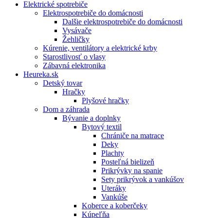
Elektrické spotrebiče
Elektrospotrebiče do domácnosti
Dalšie elektrospotrebiče do domácnosti
Vysávače
Žehličky
Kúrenie, ventilátory a elektrické krby
Starostlivosť o vlasy
Zábavná elektronika
Heureka.sk
Detský tovar
Hračky
Plyšové hračky
Dom a záhrada
Bývanie a doplnky
Bytový textil
Chrániče na matrace
Deky
Plachty
Posteľná bielizeň
Prikrývky na spanie
Sety prikrývok a vankúšov
Uteráky
Vankúše
Koberce a koberčeky
Kúpeľňa