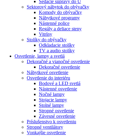
Sedacie súpravy do U
Sektorový nábytok do obývačky
Komody do obývačky
Nábytkové programy
Nástenné police
Regály a deliace steny
Vitríny
Stolíky do obývačky
Odkladacie stolíky
TV a audio stolíky
Osvetlenie, lampy a svetlá
Dekoračné a vianočné osvetlenie
Dekoračné osvetlenie
Nábytkové osvetlenie
Osvetlenie do interiéru
Bodové a LED svetlá
Nástenné osvetlenie
Nočné lampy
Stojacie lampy
Stolné lampy
Stropné osvetlenie
Závesné osvetlenie
Príslušenstvo k osvetleniu
Stropné ventilátory
Vonkajšie osvetlenie