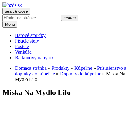
search
close
search
Menu
Barové stoličky
Písacie stoly
Postele
Vankúše
Balkónový nábytok
Domáca stránka
»
Produkty
»
Kúpeľne
»
Príslušenstvo a
doplnky do kúpeľne
»
Doplnky do kúpeľne
»
Miska Na
Mydlo Lilo
Miska Na Mydlo Lilo