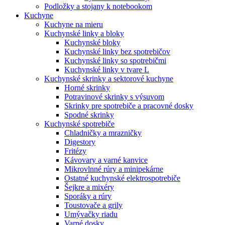
Podložky a stojany k notebookom
Kuchyne
Kuchyne na mieru
Kuchynské linky a bloky
Kuchynské bloky
Kuchynské linky bez spotrebičov
Kuchynské linky so spotrebičmi
Kuchynské linky v tvare L
Kuchynské skrinky a sektorové kuchyne
Horné skrinky
Potravinové skrinky s výsuvom
Skrinky pre spotrebiče a pracovné dosky
Spodné skrinky
Kuchynské spotrebiče
Chladničky a mrazničky
Digestory
Fritézy
Kávovary a varné kanvice
Mikrovlnné rúry a minipekárne
Ostatné kuchynské elektrospotrebiče
Šejkre a mixéry
Sporáky a rúry
Toustovače a grily
Umývačky riadu
Varné dosky