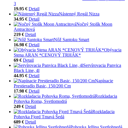
3
19.95 €
Detail
Nástenný Regál Nizza
34.95 €
Detail
Nočný Stolík Moon
Antracitová
219 €
Detail
Nôž Santoku Smart
16.98 €
Detail
Obývacia
Stena ARAN *CENOVÝ TRHÁK*
69 €
Detail
Servírovacia Panvica
Black Line, 4l
44.95 €
Detail
Napínacie
Prestieradlo Basic, 150/200 Cm
17.98 €
Detail
Rozkladacia
Pohovka Roma, Svetlomodrá
249 €
Detail
Rozkladacia
Pohovka Fjord Tmavá Šedá
689 €
Detail
Pohovka Jellina Svetlohnedá