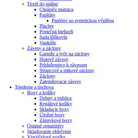
Textil do spálne
Chrániče matraca
Paplóny
Paplóny so syntetickou výplňou
Plachty
Posteľná bielizeň
Sada lôžkovín
Vankúše
Závesy a záclony
Garniže a tyče na záclony
Hotové závesy
Príslušenstvo k závesom
Strapcové a nitkové záclony
Záclony
Zatemňovacie závesy
Triedenie a úschova
Boxy a košíky
Debny a truhlice
Regálové košíky
Skladacie boxy
Úložné boxy
Zásuvkové boxy
Ostatné organizéry
Skladovanie oblečenia
Viacúčelové vozíky