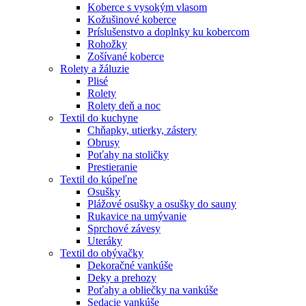
Koberce s vysokým vlasom
Kožušinové koberce
Príslušenstvo a doplnky ku kobercom
Rohožky
Zošívané koberce
Rolety a žáluzie
Plisé
Rolety
Rolety deň a noc
Textil do kuchyne
Chňapky, utierky, zástery
Obrusy
Poťahy na stoličky
Prestieranie
Textil do kúpeľne
Osušky
Plážové osušky a osušky do sauny
Rukavice na umývanie
Sprchové závesy
Uteráky
Textil do obývačky
Dekoračné vankúše
Deky a prehozy
Poťahy a obliečky na vankúše
Sedacie vankúše