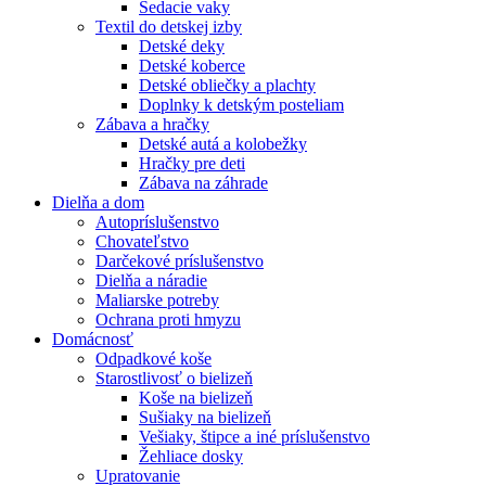
Sedacie vaky
Textil do detskej izby
Detské deky
Detské koberce
Detské obliečky a plachty
Doplnky k detským posteliam
Zábava a hračky
Detské autá a kolobežky
Hračky pre deti
Zábava na záhrade
Dielňa a dom
Autopríslušenstvo
Chovateľstvo
Darčekové príslušenstvo
Dielňa a náradie
Maliarske potreby
Ochrana proti hmyzu
Domácnosť
Odpadkové koše
Starostlivosť o bielizeň
Koše na bielizeň
Sušiaky na bielizeň
Vešiaky, štipce a iné príslušenstvo
Žehliace dosky
Upratovanie