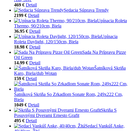
469 €
Detail
Sedacia Súprava Trendy
2199 €
Detail
Upínacia Roleta
Thermo, 90/210cm, Biela
36.95 €
Detail
Upínacia
Roleta Daylight, 120/150cm, Biela
18.98 €
Detail
Sada Na Prípravu Pizze
Oil Green
14.99 €
Detail
Šatníková Skriňa
Karo, Biela/dub Wotan
159 €
Detail
Šatníková Skriňa So Zrkadlom Sonate Rom, 249x222 Cm,
Biela
1049 €
Detail
Skriňa S
Posuvnými Dverami Ernesto Grafit
495 €
Detail
Sedací Vankúš Anke,