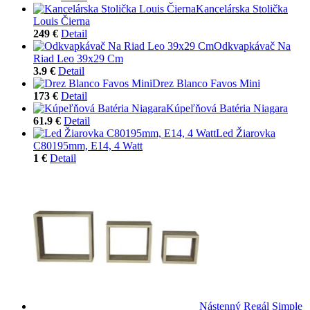
Kancelárska Stolička
Louis Čierna
249 €
Detail
Odkvapkávač Na
Riad Leo 39x29 Cm
3.9 €
Detail
Drez Blanco Favos Mini
173 €
Detail
Kúpeľňová Batéria Niagara
61.9 €
Detail
Led Žiarovka
C80195mm, E14, 4 Watt
1 €
Detail
Nástenný Regál Simple