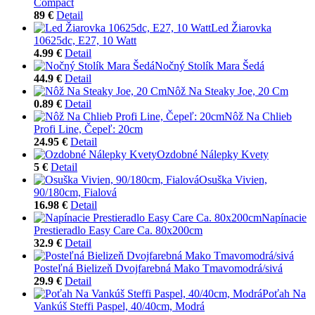
Compact
89 €
Detail
Led Žiarovka
10625dc, E27, 10 Watt
4.99 €
Detail
Nočný Stolík Mara Šedá
44.9 €
Detail
Nôž Na Steaky Joe, 20 Cm
0.89 €
Detail
Nôž Na Chlieb
Profi Line, Čepeľ: 20cm
24.95 €
Detail
Ozdobné Nálepky Kvety
5 €
Detail
Osuška Vivien,
90/180cm, Fialová
16.98 €
Detail
Napínacie
Prestieradlo Easy Care Ca. 80x200cm
32.9 €
Detail
Posteľná Bielizeň Dvojfarebná Mako Tmavomodrá/sivá
29.9 €
Detail
Poťah Na
Vankúš Steffi Paspel, 40/40cm, Modrá