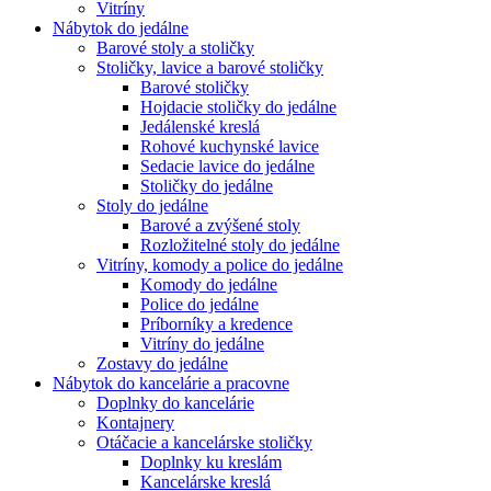
Vitríny
Nábytok do jedálne
Barové stoly a stoličky
Stoličky, lavice a barové stoličky
Barové stoličky
Hojdacie stoličky do jedálne
Jedálenské kreslá
Rohové kuchynské lavice
Sedacie lavice do jedálne
Stoličky do jedálne
Stoly do jedálne
Barové a zvýšené stoly
Rozložitelné stoly do jedálne
Vitríny, komody a police do jedálne
Komody do jedálne
Police do jedálne
Príborníky a kredence
Vitríny do jedálne
Zostavy do jedálne
Nábytok do kancelárie a pracovne
Doplnky do kancelárie
Kontajnery
Otáčacie a kancelárske stoličky
Doplnky ku kreslám
Kancelárske kreslá