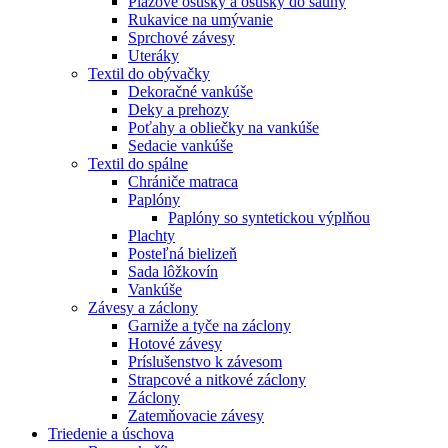
Plážové osušky a osušky do sauny
Rukavice na umývanie
Sprchové závesy
Uteráky
Textil do obývačky
Dekoračné vankúše
Deky a prehozy
Poťahy a obliečky na vankúše
Sedacie vankúše
Textil do spálne
Chrániče matraca
Paplóny
Paplóny so syntetickou výplňou
Plachty
Posteľná bielizeň
Sada lôžkovín
Vankúše
Závesy a záclony
Garniže a tyče na záclony
Hotové závesy
Príslušenstvo k závesom
Strapcové a nitkové záclony
Záclony
Zatemňovacie závesy
Triedenie a úschova