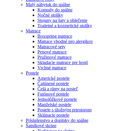
Malý nábytok do spálne
Komody do spálne
Nočné stolíky
Stojany na šaty a oblečenie
Toaletné a kozmetické stolíky
Matrace
Boxspring matrace
Matrace vhodné pro alergikov
Matracové sety
Penové matrace
Pružinové matrace
Skladacie matrace pre hostí
Vrchné matrace
Postele
Americké postele
Čalúnené postele
Čelá a rámy na posteľ
Futónové postele
Jednolôžkové postele
Manželské postele
Postele s úložným priestorom
Sklápacie postele
Príslušenstvo a doplnky do spálne
Šatníkové skrine
Nadstavce na skrine