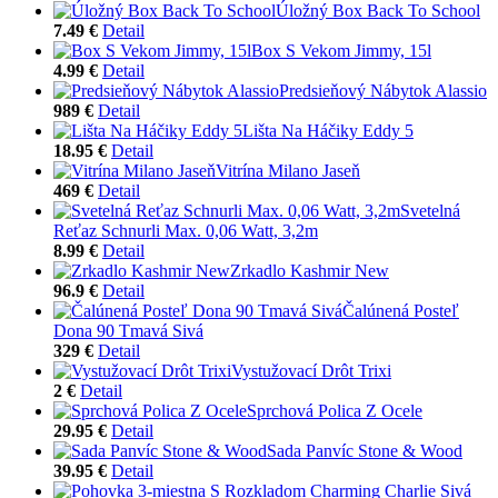
Úložný Box Back To School
7.49 €
Detail
Box S Vekom Jimmy, 15l
4.99 €
Detail
Predsieňový Nábytok Alassio
989 €
Detail
Lišta Na Háčiky Eddy 5
18.95 €
Detail
Vitrína Milano Jaseň
469 €
Detail
Svetelná
Reťaz Schnurli Max. 0,06 Watt, 3,2m
8.99 €
Detail
Zrkadlo Kashmir New
96.9 €
Detail
Čalúnená Posteľ
Dona 90 Tmavá Sivá
329 €
Detail
Vystužovací Drôt Trixi
2 €
Detail
Sprchová Polica Z Ocele
29.95 €
Detail
Sada Panvíc Stone & Wood
39.95 €
Detail