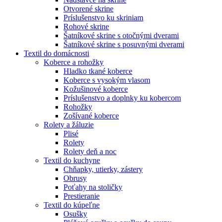
Otvorené skrine
Príslušenstvo ku skriniam
Rohové skrine
Šatníkové skrine s otočnými dverami
Šatníkové skrine s posuvnými dverami
Textil do domácnosti
Koberce a rohožky
Hladko tkané koberce
Koberce s vysokým vlasom
Kožušinové koberce
Príslušenstvo a doplnky ku kobercom
Rohožky
Zošívané koberce
Rolety a žáluzie
Plisé
Rolety
Rolety deň a noc
Textil do kuchyne
Chňapky, utierky, zástery
Obrusy
Poťahy na stoličky
Prestieranie
Textil do kúpeľne
Osušky