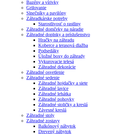
Bazény a vírivky
Grilovanie
Slnečníky a pavilóny
Záhradkárske potreby
Starostlivosť o rastliny
Záhradné domčeky na náradie
Záhradné doplnky a príslušenstvo
Hračky na záhradu
Koberce a terasová dlažba
Podsedáky
Úložné boxy do záhrady
Vykurovacie telesá
Záhradné dekorácie
Záhradné osvetlenie
Záhradné sedenie
Záhradné hojdačky a siete
Záhradné lavice
Záhradné lehátka
Záhradné pohovky
Záhradné stoličky a kreslá
Závesné kreslá
Záhradné stoly
Záhradné zostavy
Balkónový nábytok
Drevený nábytok