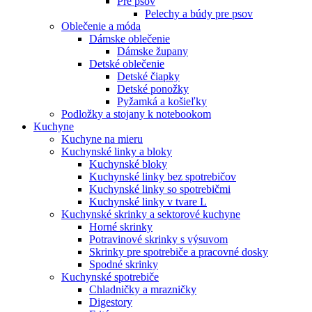
Pre psov
Pelechy a búdy pre psov
Oblečenie a móda
Dámske oblečenie
Dámske župany
Detské oblečenie
Detské čiapky
Detské ponožky
Pyžamká a košieľky
Podložky a stojany k notebookom
Kuchyne
Kuchyne na mieru
Kuchynské linky a bloky
Kuchynské bloky
Kuchynské linky bez spotrebičov
Kuchynské linky so spotrebičmi
Kuchynské linky v tvare L
Kuchynské skrinky a sektorové kuchyne
Horné skrinky
Potravinové skrinky s výsuvom
Skrinky pre spotrebiče a pracovné dosky
Spodné skrinky
Kuchynské spotrebiče
Chladničky a mrazničky
Digestory