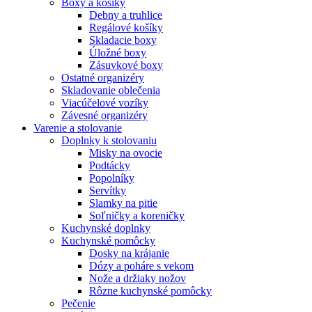
Boxy a košíky
Debny a truhlice
Regálové košíky
Skladacie boxy
Úložné boxy
Zásuvkové boxy
Ostatné organizéry
Skladovanie oblečenia
Viacúčelové vozíky
Závesné organizéry
Varenie a stolovanie
Doplnky k stolovaniu
Misky na ovocie
Podtácky
Popolníky
Servítky
Slamky na pitie
Soľničky a koreničky
Kuchynské doplnky
Kuchynské pomôcky
Dosky na krájanie
Dózy a poháre s vekom
Nože a držiaky nožov
Rôzne kuchynské pomôcky
Pečenie