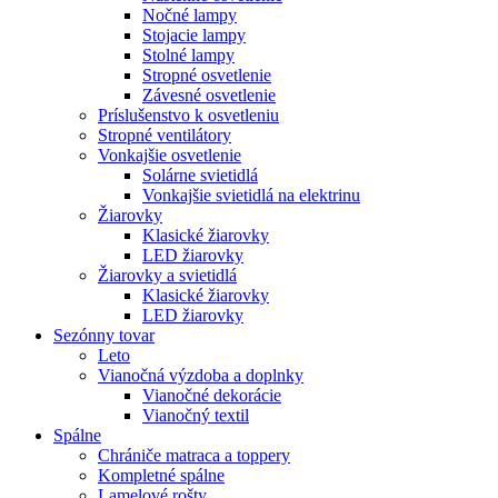
Nočné lampy
Stojacie lampy
Stolné lampy
Stropné osvetlenie
Závesné osvetlenie
Príslušenstvo k osvetleniu
Stropné ventilátory
Vonkajšie osvetlenie
Solárne svietidlá
Vonkajšie svietidlá na elektrinu
Žiarovky
Klasické žiarovky
LED žiarovky
Žiarovky a svietidlá
Klasické žiarovky
LED žiarovky
Sezónny tovar
Leto
Vianočná výzdoba a doplnky
Vianočné dekorácie
Vianočný textil
Spálne
Chrániče matraca a toppery
Kompletné spálne
Lamelové rošty