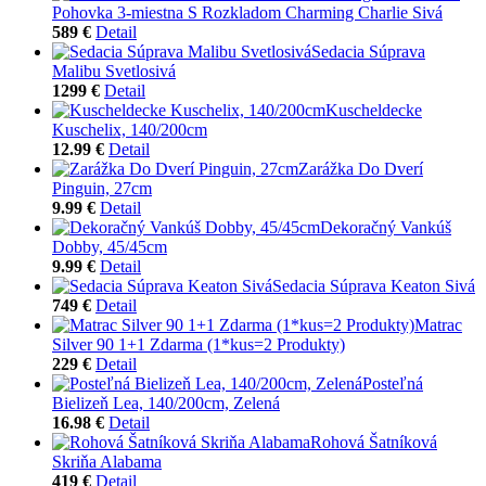
Pohovka 3-miestna S Rozkladom Charming Charlie Sivá
589 €
Detail
Sedacia Súprava
Malibu Svetlosivá
1299 €
Detail
Kuscheldecke
Kuschelix, 140/200cm
12.99 €
Detail
Zarážka Do Dverí
Pinguin, 27cm
9.99 €
Detail
Dekoračný Vankúš
Dobby, 45/45cm
9.99 €
Detail
Sedacia Súprava Keaton Sivá
749 €
Detail
Matrac
Silver 90 1+1 Zdarma (1*kus=2 Produkty)
229 €
Detail
Posteľná
Bielizeň Lea, 140/200cm, Zelená
16.98 €
Detail
Rohová Šatníková
Skriňa Alabama
419 €
Detail