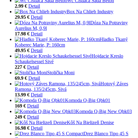
Wc Čistiaca Sada Beton
2.99 €
Detail
Box Na Chlieb Industry
29.95 €
Detail
Dóza Na Potraviny
Aurelius M, 0,9l
17.98 €
Detail
Hladko Tkaný
Koberec Marie, P: 160cm
49.95 €
Detail
Hojdacie Kreslo
Schaukelsessel Sivé
227 €
Detail
Stolička Moni
69.9 €
Detail
Hotový Záves
Ramona, 135/245cm, Sivá
13.99 €
Detail
Komoda Q-Big Qbk01
169 €
Detail
Komoda Q-Big New Qbk03
249 €
Detail
Kôš Na Bielizeň Denise
16.98 €
Detail
Drez Blanco Tipo 45 S