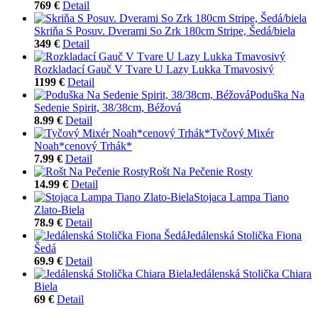
769 €
Detail
Skriňa S Posuv. Dverami So Zrk 180cm Stripe, Šedá/biela
349 €
Detail
Rozkladací Gauč V Tvare U Lazy Lukka Tmavosivý
1199 €
Detail
Poduška Na
Sedenie Spirit, 38/38cm, Béžová
8.99 €
Detail
Tyčový Mixér
Noah*cenový Trhák*
7.99 €
Detail
Rošt Na Pečenie Rosty
14.99 €
Detail
Stojaca Lampa Tiano
Zlato-Biela
78.9 €
Detail
Jedálenská Stolička Fiona
Šedá
69.9 €
Detail
Jedálenská Stolička Chiara
Biela
69 €
Detail