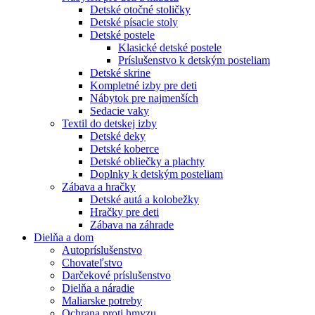
Detské otočné stoličky
Detské písacie stoly
Detské postele
Klasické detské postele
Príslušenstvo k detským posteliam
Detské skrine
Kompletné izby pre deti
Nábytok pre najmenších
Sedacie vaky
Textil do detskej izby
Detské deky
Detské koberce
Detské obliečky a plachty
Doplnky k detským posteliam
Zábava a hračky
Detské autá a kolobežky
Hračky pre deti
Zábava na záhrade
Dielňa a dom
Autopríslušenstvo
Chovateľstvo
Darčekové príslušenstvo
Dielňa a náradie
Maliarske potreby
Ochrana proti hmyzu