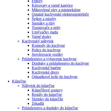
Fritézy
Kávovary a varné kanvice
Mikrovlnné rúry a minipekárne
Ostatné kuchynské elektrospotrebiče
Šejkre a mixéry
Sporáky a rúry
Toustovače a grily
Umývačky riadu
Varné dosky
Kuchynský nábytok
Komody do kuchyne
Police do kuchyne
Servírovacie vozíky
Príslušenstvo a vybavenie kuchyne
Doplnky a príslušenstvo do kuchyne
Kuchynské batérie
Kuchynské drezy
Odpadkové koše do kuchyne
Kúpeľne
Nábytok do kúpeľne
Kúpeľňové zostavy
Regály do kúpeľne
Skrinky do kúpeľňe
Zrkadlá
Príslušenstvo a doplnky do kúpeľne