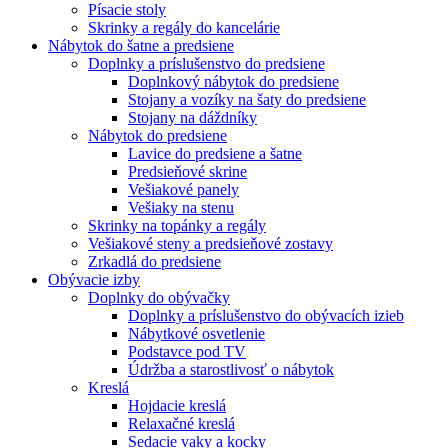
Písacie stoly
Skrinky a regály do kancelárie
Nábytok do šatne a predsiene
Doplnky a príslušenstvo do predsiene
Doplnkový nábytok do predsiene
Stojany a vozíky na šaty do predsiene
Stojany na dáždníky
Nábytok do predsiene
Lavice do predsiene a šatne
Predsieňové skrine
Vešiakové panely
Vešiaky na stenu
Skrinky na topánky a regály
Vešiakové steny a predsieňové zostavy
Zrkadlá do predsiene
Obývacie izby
Doplnky do obývačky
Doplnky a príslušenstvo do obývacích izieb
Nábytkové osvetlenie
Podstavce pod TV
Údržba a starostlivosť o nábytok
Kreslá
Hojdacie kreslá
Relaxačné kreslá
Sedacie vaky a kocky