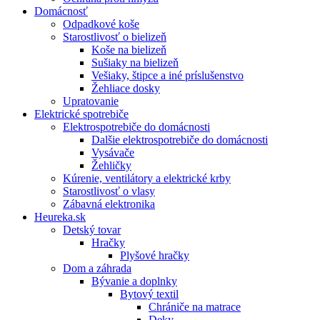
Domácnosť
Odpadkové koše
Starostlivosť o bielizeň
Koše na bielizeň
Sušiaky na bielizeň
Vešiaky, štipce a iné príslušenstvo
Žehliace dosky
Upratovanie
Elektrické spotrebiče
Elektrospotrebiče do domácnosti
Dalšie elektrospotrebiče do domácnosti
Vysávače
Žehličky
Kúrenie, ventilátory a elektrické krby
Starostlivosť o vlasy
Zábavná elektronika
Heureka.sk
Detský tovar
Hračky
Plyšové hračky
Dom a záhrada
Bývanie a doplnky
Bytový textil
Chrániče na matrace
Deky