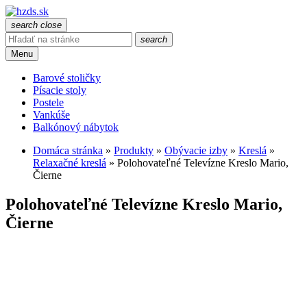
search
close
search
Menu
Barové stoličky
Písacie stoly
Postele
Vankúše
Balkónový nábytok
Domáca stránka
»
Produkty
»
Obývacie izby
»
Kreslá
»
Relaxačné kreslá
»
Polohovateľné Televízne Kreslo Mario,
Čierne
Polohovateľné Televízne Kreslo Mario,
Čierne