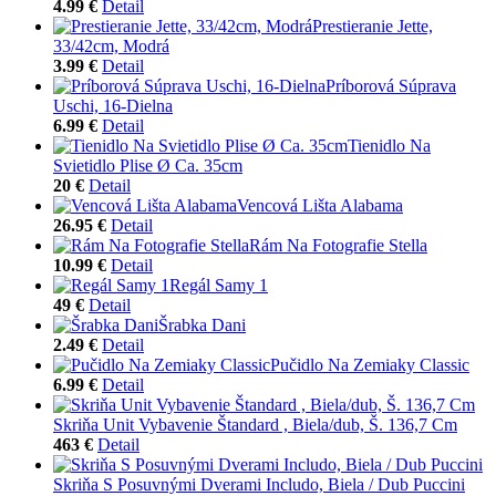
4.99 €
Detail
Prestieranie Jette,
33/42cm, Modrá
3.99 €
Detail
Príborová Súprava
Uschi, 16-Dielna
6.99 €
Detail
Tienidlo Na
Svietidlo Plise Ø Ca. 35cm
20 €
Detail
Vencová Lišta Alabama
26.95 €
Detail
Rám Na Fotografie Stella
10.99 €
Detail
Regál Samy 1
49 €
Detail
Šrabka Dani
2.49 €
Detail
Pučidlo Na Zemiaky Classic
6.99 €
Detail
Skriňa Unit Vybavenie Štandard , Biela/dub, Š. 136,7 Cm
463 €
Detail
Skriňa S Posuvnými Dverami Includo, Biela / Dub Puccini