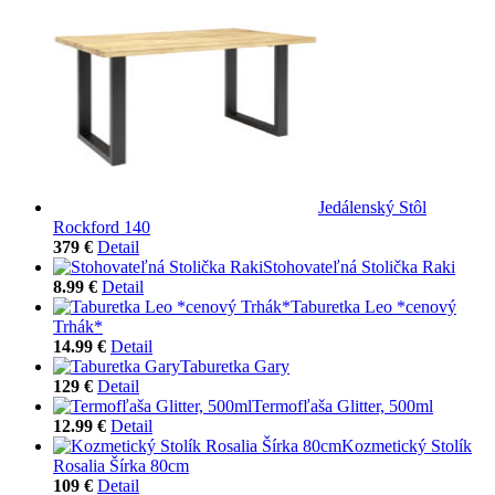
Jedálenský Stôl
Rockford 140
379 €
Detail
Stohovateľná Stolička Raki
8.99 €
Detail
Taburetka Leo *cenový
Trhák*
14.99 €
Detail
Taburetka Gary
129 €
Detail
Termofľaša Glitter, 500ml
12.99 €
Detail
Kozmetický Stolík
Rosalia Šírka 80cm
109 €
Detail