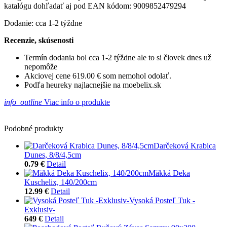
katalógu dohľadať aj pod EAN kódom: 9009852479294
Dodanie: cca 1-2 týždne
Recenzie, skúsenosti
Termín dodania bol cca 1-2 týždne ale to si človek dnes už
nepomôže
Akciovej cene 619.00 € som nemohol odolať.
Podľa heureky najlacnejšie na moebelix.sk
info_outline
Viac info o produkte
Podobné produkty
Darčeková Krabica
Dunes, 8/8/4,5cm
0.79 €
Detail
Mäkká Deka
Kuschelix, 140/200cm
12.99 €
Detail
Vysoká Posteľ Tuk -
Exklusiv-
649 €
Detail