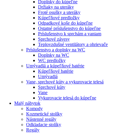
Doplnky do kúpeľne
Držiaky na uteráky
Froté osušky a uteráky
Kúpeľňové predložky
Odpadkové koše do kúpeľne
Ostatné príslušenstvo do kúpeľne
Príslušenstvo k sprchám a vaniam
Sprchové závesy
Teplovzdušné ventilátory a ohrievače
Príslušenstvo a doplnky na WC
Doplnky na WC
WC predložky
Umývadlá a kúpeľňové batérie
Kúpeľňové batérie
Umývadlá
Vane, sprchové kúty a vykurovacie telesá
Sprchové kúty
Vane
Vykurovacie telesá do kúpeľne
Malý nábytok
Komody
Kozmetické stolíky
Nástenné regály
Odkladacie stolíky
Regály