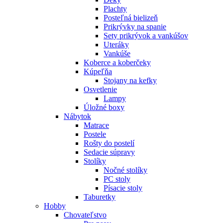
Plachty
Posteľná bielizeň
Prikrývky na spanie
Sety prikrývok a vankúšov
Uteráky
Vankúše
Koberce a koberčeky
Kúpeľňa
Stojany na kefky
Osvetlenie
Lampy
Úložné boxy
Nábytok
Matrace
Postele
Rošty do postelí
Sedacie súpravy
Stolíky
Nočné stolíky
PC stoly
Písacie stoly
Taburetky
Hobby
Chovateľstvo