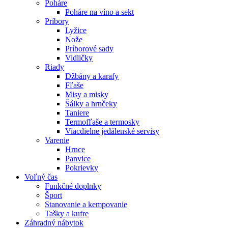
Poháre
Poháre na víno a sekt
Príbory
Lyžice
Nože
Príborové sady
Vidličky
Riady
Džbány a karafy
Fľaše
Misy a misky
Šálky a hrnčeky
Taniere
Termofľaše a termosky
Viacdielne jedálenské servisy
Varenie
Hrnce
Panvice
Pokrievky
Voľný čas
Funkčné doplnky
Šport
Stanovanie a kempovanie
Tašky a kufre
Záhradný nábytok