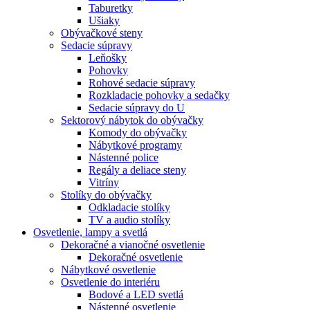
Taburetky
Ušiaky
Obývačkové steny
Sedacie súpravy
Leňošky
Pohovky
Rohové sedacie súpravy
Rozkladacie pohovky a sedačky
Sedacie súpravy do U
Sektorový nábytok do obývačky
Komody do obývačky
Nábytkové programy
Nástenné police
Regály a deliace steny
Vitríny
Stolíky do obývačky
Odkladacie stolíky
TV a audio stolíky
Osvetlenie, lampy a svetlá
Dekoračné a vianočné osvetlenie
Dekoračné osvetlenie
Nábytkové osvetlenie
Osvetlenie do interiéru
Bodové a LED svetlá
Nástenné osvetlenie