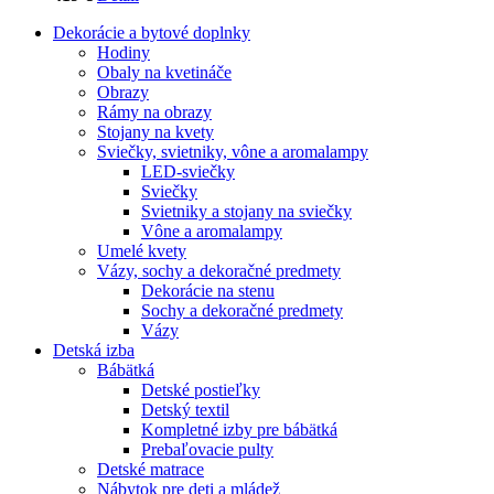
Dekorácie a bytové doplnky
Hodiny
Obaly na kvetináče
Obrazy
Rámy na obrazy
Stojany na kvety
Sviečky, svietniky, vône a aromalampy
LED-sviečky
Sviečky
Svietniky a stojany na sviečky
Vône a aromalampy
Umelé kvety
Vázy, sochy a dekoračné predmety
Dekorácie na stenu
Sochy a dekoračné predmety
Vázy
Detská izba
Bábätká
Detské postieľky
Detský textil
Kompletné izby pre bábätká
Prebaľovacie pulty
Detské matrace
Nábytok pre deti a mládež