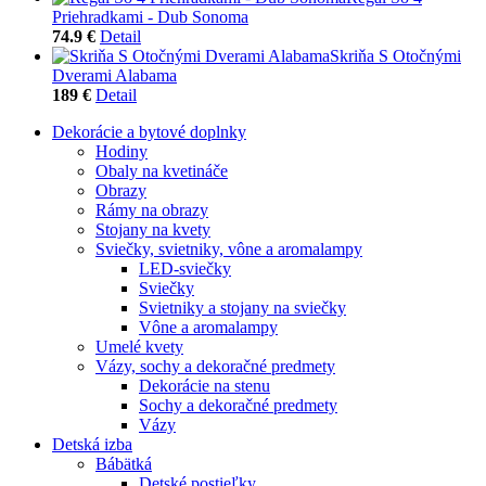
Priehradkami - Dub Sonoma
74.9 €
Detail
Skriňa S Otočnými
Dverami Alabama
189 €
Detail
Dekorácie a bytové doplnky
Hodiny
Obaly na kvetináče
Obrazy
Rámy na obrazy
Stojany na kvety
Sviečky, svietniky, vône a aromalampy
LED-sviečky
Sviečky
Svietniky a stojany na sviečky
Vône a aromalampy
Umelé kvety
Vázy, sochy a dekoračné predmety
Dekorácie na stenu
Sochy a dekoračné predmety
Vázy
Detská izba
Bábätká
Detské postieľky