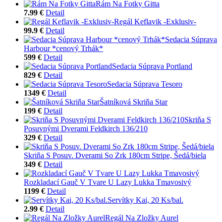
Rám Na Fotky Gitta
7.99 €
Detail
Regál Keflavik -Exklusiv-
99.9 €
Detail
Sedacia Súprava
Harbour *cenový Trhák*
599 €
Detail
Sedacia Súprava Portland
829 €
Detail
Sedacia Súprava Tesoro
1349 €
Detail
Šatníková Skriňa Star
199 €
Detail
Skriňa S
Posuvnými Dverami Feldkirch 136/210
329 €
Detail
Skriňa S Posuv. Dverami So Zrk 180cm Stripe, Šedá/biela
349 €
Detail
Rozkladací Gauč V Tvare U Lazy Lukka Tmavosivý
1199 €
Detail
Servítky Kai, 20 Ks/bal.
2.99 €
Detail
Regál Na Zložky Aurel