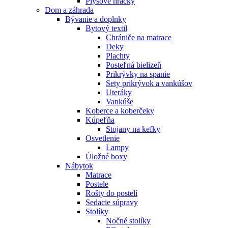
Plyšové hračky
Dom a záhrada
Bývanie a doplnky
Bytový textil
Chrániče na matrace
Deky
Plachty
Posteľná bielizeň
Prikrývky na spanie
Sety prikrývok a vankúšov
Uteráky
Vankúše
Koberce a koberčeky
Kúpeľňa
Stojany na kefky
Osvetlenie
Lampy
Úložné boxy
Nábytok
Matrace
Postele
Rošty do postelí
Sedacie súpravy
Stolíky
Nočné stolíky