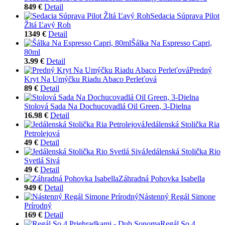
849 €
Detail
Sedacia Súprava Pilot
Žltá Ľavý Roh
1349 €
Detail
Šálka Na Espresso Capri,
80ml
3.99 €
Detail
Predný
Kryt Na Umýčku Riadu Abaco Perleťová
89 €
Detail
Stolová Sada Na Dochucovadlá Oil Green, 3-Dielna
16.98 €
Detail
Jedálenská Stolička Ria
Petrolejová
49 €
Detail
Jedálenská Stolička Rio
Svetlá Sivá
49 €
Detail
Záhradná Pohovka Isabella
949 €
Detail
Nástenný Regál Simone
Prírodný
169 €
Detail
Regál So 4