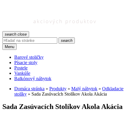
search
close
search
Menu
Barové stoličky
Písacie stoly
Postele
Vankúše
Balkónový nábytok
Domáca stránka
»
Produkty
»
Malý nábytok
»
Odkladacie
stolíky
»
Sada Zasúvacích Stolíkov Akola Akácia
Sada Zasúvacích Stolíkov Akola Akácia