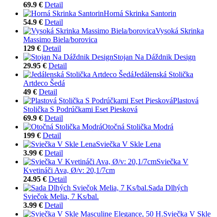
69.9 €
Detail
Horná Skrinka Santorin
54.9 €
Detail
Vysoká Skrinka
Massimo Biela/borovica
129 €
Detail
Stojan Na Dáždnik Design
29.95 €
Detail
Jedálenská Stolička
Artdeco Šedá
49 €
Detail
Plastová
Stolička S Podrúčkami Eset Piesková
69.9 €
Detail
Otočná Stolička Modrá
199 €
Detail
Sviečka V Skle Lena
3.99 €
Detail
Sviečka V
Kvetináči Ava, Ø/v: 20,1/7cm
24.95 €
Detail
Sada Dlhých
Sviečok Melia, 7 Ks/bal.
3.99 €
Detail
Sviečka V Skle