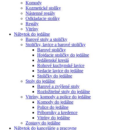
Komody
Kozmetické stolíky
Nástenné regály
Odkladacie stolíky
Regály
Vitríny
Nábytok do jedálne
Barové stoly a stoličky
Stoličky, lavice a barové stoličky
Barové stoličky
Hojdacie stoličky do jedálne
Jedálenské kreslá
Rohové kuchynské lavice
Sedacie lavice do jedálne
Stoličky do jedálne
Stoly do jedálne
Barové a zvýšené stoly
Rozložitelné stoly do jedálne
Vitríny, komody a police do jedálne
Komody do jedálne
Police do jedálne
Príborníky a kredence
Vitríny do jedálne
Zostavy do jedálne
Nábytok do kancelárie a pracovne