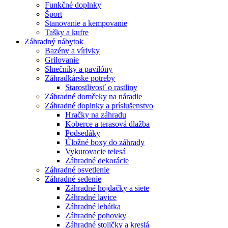
Funkčné doplnky
Šport
Stanovanie a kempovanie
Tašky a kufre
Záhradný nábytok
Bazény a vírivky
Grilovanie
Slnečníky a pavilóny
Záhradkárske potreby
Starostlivosť o rastliny
Záhradné domčeky na náradie
Záhradné doplnky a príslušenstvo
Hračky na záhradu
Koberce a terasová dlažba
Podsedáky
Úložné boxy do záhrady
Vykurovacie telesá
Záhradné dekorácie
Záhradné osvetlenie
Záhradné sedenie
Záhradné hojdačky a siete
Záhradné lavice
Záhradné lehátka
Záhradné pohovky
Záhradné stoličky a kreslá