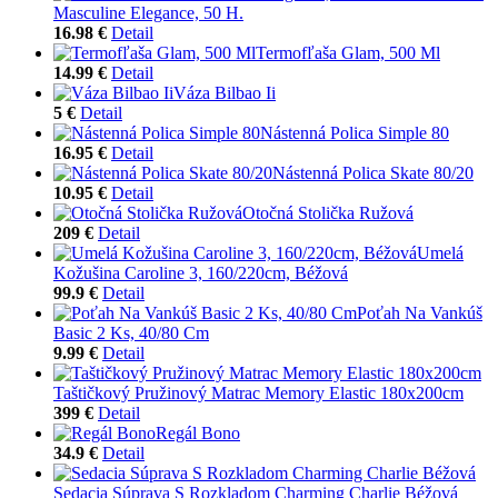
Masculine Elegance, 50 H.
16.98 €
Detail
Termofľaša Glam, 500 Ml
14.99 €
Detail
Váza Bilbao Ii
5 €
Detail
Nástenná Polica Simple 80
16.95 €
Detail
Nástenná Polica Skate 80/20
10.95 €
Detail
Otočná Stolička Ružová
209 €
Detail
Umelá
Kožušina Caroline 3, 160/220cm, Béžová
99.9 €
Detail
Poťah Na Vankúš
Basic 2 Ks, 40/80 Cm
9.99 €
Detail
Taštičkový Pružinový Matrac Memory Elastic 180x200cm
399 €
Detail
Regál Bono
34.9 €
Detail
Sedacia Súprava S Rozkladom Charming Charlie Béžová