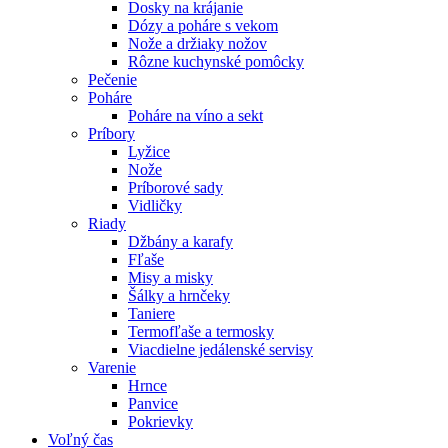
Dosky na krájanie
Dózy a poháre s vekom
Nože a držiaky nožov
Rôzne kuchynské pomôcky
Pečenie
Poháre
Poháre na víno a sekt
Príbory
Lyžice
Nože
Príborové sady
Vidličky
Riady
Džbány a karafy
Fľaše
Misy a misky
Šálky a hrnčeky
Taniere
Termofľaše a termosky
Viacdielne jedálenské servisy
Varenie
Hrnce
Panvice
Pokrievky
Voľný čas