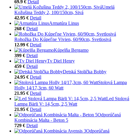
69.9 €
Detail
Umelá
Kožušina Teddy 2, 100/150cm, Sivá
42.95 €
Detail
Armatúra Linus
268 €
Detail
Rohožka Do Kúpeľne Vivien, 60/90cm, Svetlosivá
12.99 €
Detail
Kúpelňa Bergamo
399 €
Detail
Tv Diel Henry
459 €
Detail
Detská Stolička Bobby
24.95 €
Detail
Stolová Lampa
Holly 14/17,3cm, 60 Watt
21.95 €
Detail
Led Stolová
Lampa Bärli V: 14,5cm, 2,5 Watt
21.95 €
Detail
Odporúčaná
Kombinácia Malta - Beton 5
729 €
Detail
Odporúčaná