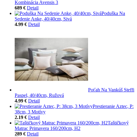
Kombinácia Avensis 3
689 €
Detail
Poduška Na
Sedenie Anke, 40/40cm, Sivá
4.99 €
Detail
Poťah Na Vankúš Steffi
Paspel, 40/40cm, Ružová
4.99 €
Detail
Prestieranie Aztec, P:
38cm, 3 Motívy
2.19 €
Detail
Taštičkový
Matrac Primavera 160/200cm, H2
289 €
Detail