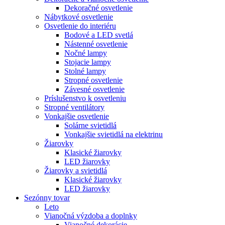
Dekoračné osvetlenie
Nábytkové osvetlenie
Osvetlenie do interiéru
Bodové a LED svetlá
Nástenné osvetlenie
Nočné lampy
Stojacie lampy
Stolné lampy
Stropné osvetlenie
Závesné osvetlenie
Príslušenstvo k osvetleniu
Stropné ventilátory
Vonkajšie osvetlenie
Solárne svietidlá
Vonkajšie svietidlá na elektrinu
Žiarovky
Klasické žiarovky
LED žiarovky
Žiarovky a svietidlá
Klasické žiarovky
LED žiarovky
Sezónny tovar
Leto
Vianočná výzdoba a doplnky
Vianočné dekorácie