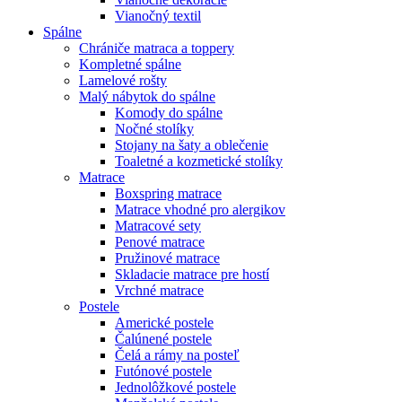
Vianočný textil
Spálne
Chrániče matraca a toppery
Kompletné spálne
Lamelové rošty
Malý nábytok do spálne
Komody do spálne
Nočné stolíky
Stojany na šaty a oblečenie
Toaletné a kozmetické stolíky
Matrace
Boxspring matrace
Matrace vhodné pro alergikov
Matracové sety
Penové matrace
Pružinové matrace
Skladacie matrace pre hostí
Vrchné matrace
Postele
Americké postele
Čalúnené postele
Čelá a rámy na posteľ
Futónové postele
Jednolôžkové postele