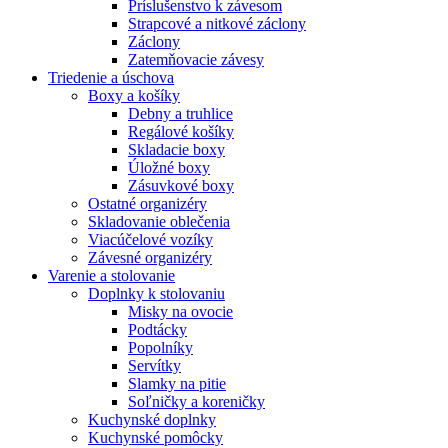
Príslušenstvo k závesom
Strapcové a nitkové záclony
Záclony
Zatemňovacie závesy
Triedenie a úschova
Boxy a košíky
Debny a truhlice
Regálové košíky
Skladacie boxy
Úložné boxy
Zásuvkové boxy
Ostatné organizéry
Skladovanie oblečenia
Viacúčelové vozíky
Závesné organizéry
Varenie a stolovanie
Doplnky k stolovaniu
Misky na ovocie
Podtácky
Popolníky
Servítky
Slamky na pitie
Soľničky a koreničky
Kuchynské doplnky
Kuchynské pomôcky