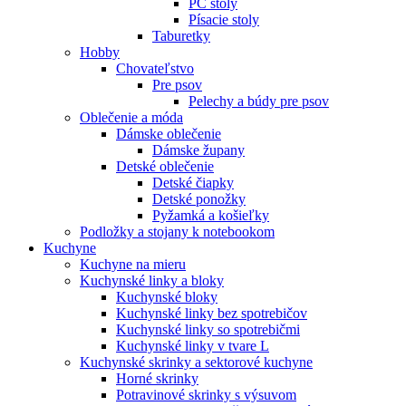
PC stoly
Písacie stoly
Taburetky
Hobby
Chovateľstvo
Pre psov
Pelechy a búdy pre psov
Oblečenie a móda
Dámske oblečenie
Dámske župany
Detské oblečenie
Detské čiapky
Detské ponožky
Pyžamká a košieľky
Podložky a stojany k notebookom
Kuchyne
Kuchyne na mieru
Kuchynské linky a bloky
Kuchynské bloky
Kuchynské linky bez spotrebičov
Kuchynské linky so spotrebičmi
Kuchynské linky v tvare L
Kuchynské skrinky a sektorové kuchyne
Horné skrinky
Potravinové skrinky s výsuvom