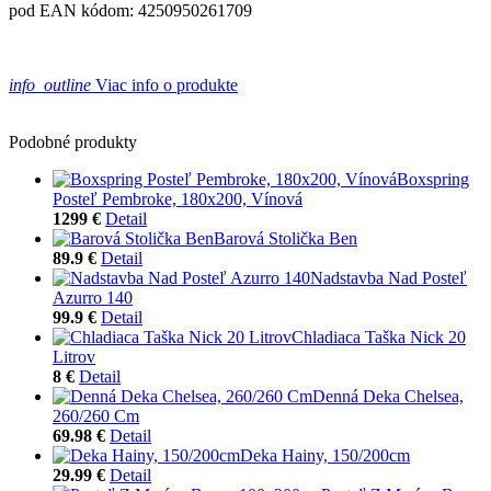
pod EAN kódom: 4250950261709
info_outline
Viac info o produkte
Podobné produkty
Boxspring
Posteľ Pembroke, 180x200, Vínová
1299 €
Detail
Barová Stolička Ben
89.9 €
Detail
Nadstavba Nad Posteľ
Azurro 140
99.9 €
Detail
Chladiaca Taška Nick 20
Litrov
8 €
Detail
Denná Deka Chelsea,
260/260 Cm
69.98 €
Detail
Deka Hainy, 150/200cm
29.99 €
Detail