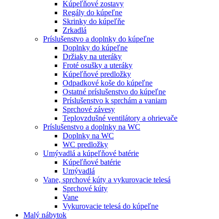
Kúpeľňové zostavy
Regály do kúpeľne
Skrinky do kúpeľňe
Zrkadlá
Príslušenstvo a doplnky do kúpeľne
Doplnky do kúpeľne
Držiaky na uteráky
Froté osušky a uteráky
Kúpeľňové predložky
Odpadkové koše do kúpeľne
Ostatné príslušenstvo do kúpeľne
Príslušenstvo k sprchám a vaniam
Sprchové závesy
Teplovzdušné ventilátory a ohrievače
Príslušenstvo a doplnky na WC
Doplnky na WC
WC predložky
Umývadlá a kúpeľňové batérie
Kúpeľňové batérie
Umývadlá
Vane, sprchové kúty a vykurovacie telesá
Sprchové kúty
Vane
Vykurovacie telesá do kúpeľne
Malý nábytok