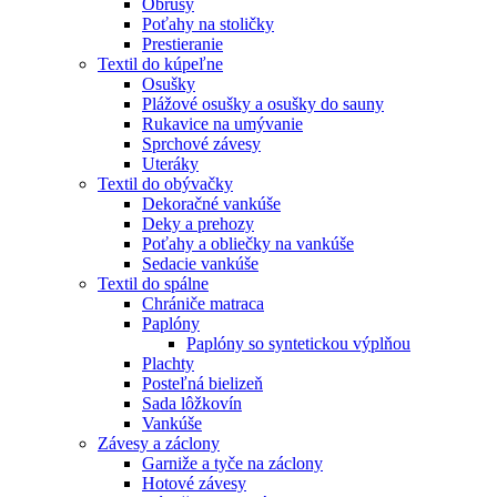
Obrusy
Poťahy na stoličky
Prestieranie
Textil do kúpeľne
Osušky
Plážové osušky a osušky do sauny
Rukavice na umývanie
Sprchové závesy
Uteráky
Textil do obývačky
Dekoračné vankúše
Deky a prehozy
Poťahy a obliečky na vankúše
Sedacie vankúše
Textil do spálne
Chrániče matraca
Paplóny
Paplóny so syntetickou výplňou
Plachty
Posteľná bielizeň
Sada lôžkovín
Vankúše
Závesy a záclony
Garniže a tyče na záclony
Hotové závesy