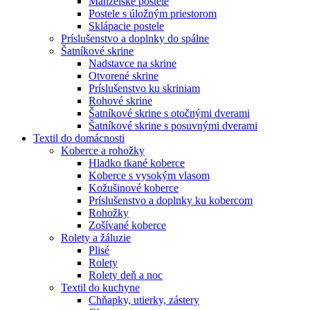
Manželské postele
Postele s úložným priestorom
Sklápacie postele
Príslušenstvo a doplnky do spálne
Šatníkové skrine
Nadstavce na skrine
Otvorené skrine
Príslušenstvo ku skriniam
Rohové skrine
Šatníkové skrine s otočnými dverami
Šatníkové skrine s posuvnými dverami
Textil do domácnosti
Koberce a rohožky
Hladko tkané koberce
Koberce s vysokým vlasom
Kožušinové koberce
Príslušenstvo a doplnky ku kobercom
Rohožky
Zošívané koberce
Rolety a žáluzie
Plisé
Rolety
Rolety deň a noc
Textil do kuchyne
Chňapky, utierky, zástery