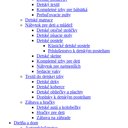
Detský textil
Kompletné izby pre bábätká
Prebaľovacie pulty
Detské matrace
Nábytok pre deti a mládež
Detské otočné stoličky
Detské písacie stoly
Detské postele
Klasické detské postele
Príslušenstvo k detským posteliam
Detské skrine
Kompletné izby pre deti
Nábytok pre najmenších
Sedacie vaky
Textil do detskej izby
Detské deky
Detské koberce
Detské obliečky a plachty
Doplnky k detským posteliam
Zábava a hračky
Detské autá a kolobežky
Hračky pre deti
Zábava na záhrade
Dielňa a dom
Autopríslušenstvo