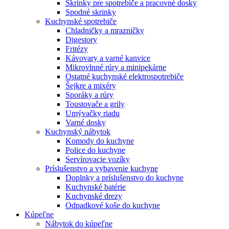
Skrinky pre spotrebiče a pracovné dosky
Spodné skrinky
Kuchynské spotrebiče
Chladničky a mrazničky
Digestory
Fritézy
Kávovary a varné kanvice
Mikrovlnné rúry a minipekárne
Ostatné kuchynské elektrospotrebiče
Šejkre a mixéry
Sporáky a rúry
Toustovače a grily
Umývačky riadu
Varné dosky
Kuchynský nábytok
Komody do kuchyne
Police do kuchyne
Servírovacie vozíky
Príslušenstvo a vybavenie kuchyne
Doplnky a príslušenstvo do kuchyne
Kuchynské batérie
Kuchynské drezy
Odpadkové koše do kuchyne
Kúpeľne
Nábytok do kúpeľne