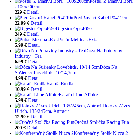
Posteľ Z Masívu Bora
- 100x200cm
229 €
Detail
Predlžovací Kábel P04119u
22.99 €
Detail
Digestor Opk4660
249 €
Detail
Pohár Melrina -Ext-
5.99 €
Detail
Dóza Na Potraviny
Industry - Tea
6.99 €
Detail
Dóza Na
Sušienky Lovebirds, 10/14,5cm
4.99 €
Detail
Karafa Emilia
10.99 €
Detail
Karafa Lime Affaire
5.99 €
Detail
Hotový Záves
Ulrich, 135/245cm, Antracit
12.99 €
Detail
Otočná Stolička Racing Fun
209 €
Detail
Konferenčný Stolík Nizza 2