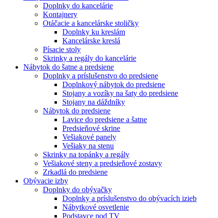
Doplnky do kancelárie
Kontajnery
Otáčacie a kancelárske stoličky
Doplnky ku kreslám
Kancelárske kreslá
Písacie stoly
Skrinky a regály do kancelárie
Nábytok do šatne a predsiene
Doplnky a príslušenstvo do predsiene
Doplnkový nábytok do predsiene
Stojany a vozíky na šaty do predsiene
Stojany na dáždníky
Nábytok do predsiene
Lavice do predsiene a šatne
Predsieňové skrine
Vešiakové panely
Vešiaky na stenu
Skrinky na topánky a regály
Vešiakové steny a predsieňové zostavy
Zrkadlá do predsiene
Obývacie izby
Doplnky do obývačky
Doplnky a príslušenstvo do obývacích izieb
Nábytkové osvetlenie
Podstavce pod TV