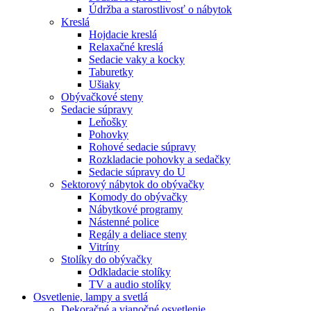
Údržba a starostlivosť o nábytok
Kreslá
Hojdacie kreslá
Relaxačné kreslá
Sedacie vaky a kocky
Taburetky
Ušiaky
Obývačkové steny
Sedacie súpravy
Leňošky
Pohovky
Rohové sedacie súpravy
Rozkladacie pohovky a sedačky
Sedacie súpravy do U
Sektorový nábytok do obývačky
Komody do obývačky
Nábytkové programy
Nástenné police
Regály a deliace steny
Vitríny
Stolíky do obývačky
Odkladacie stolíky
TV a audio stolíky
Osvetlenie, lampy a svetlá
Dekoračné a vianočné osvetlenie