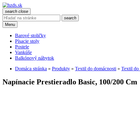
search
close
search
Menu
Barové stoličky
Písacie stoly
Postele
Vankúše
Balkónový nábytok
Domáca stránka
»
Produkty
»
Textil do domácnosti
»
Textil do
Napínacie Prestieradlo Basic, 100/200 Cm