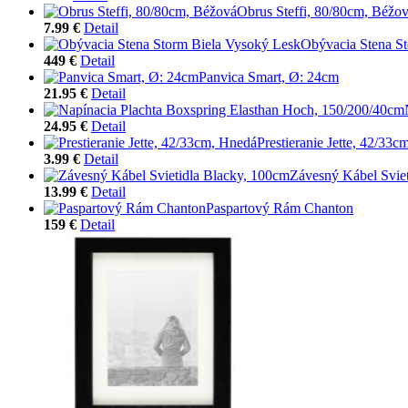
Obrus Steffi, 80/80cm, Béžo
7.99 €
Detail
Obývacia Stena S
449 €
Detail
Panvica Smart, Ø: 24cm
21.95 €
Detail
24.95 €
Detail
Prestieranie Jette, 42/33
3.99 €
Detail
Závesný Kábel Svie
13.99 €
Detail
Paspartový Rám Chanton
159 €
Detail