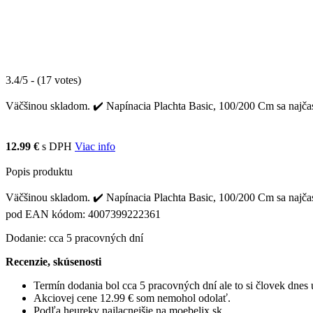
3.4/5 - (17 votes)
Väčšinou skladom. ✔️ Napínacia Plachta Basic, 100/200 Cm sa najčast
12.99 €
s DPH
Viac info
Popis produktu
Väčšinou skladom. ✔️ Napínacia Plachta Basic, 100/200 Cm sa najčaste
pod EAN kódom: 4007399222361
Dodanie: cca 5 pracovných dní
Recenzie, skúsenosti
Termín dodania bol cca 5 pracovných dní ale to si človek dne
Akciovej cene 12.99 € som nemohol odolať.
Podľa heureky najlacnejšie na moebelix.sk