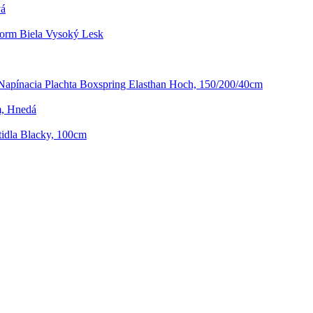
vá
torm Biela Vysoký Lesk
Napínacia Plachta Boxspring Elasthan Hoch, 150/200/40cm
cm, Hnedá
tidla Blacky, 100cm