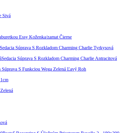
e Sivá
aburetkou Essy Koženka/zamat Čierne
Sedacia Súprava S Rozkladom Charming Charlie Tyrkysová
Sedacia Súprava S Rozkladom Charming Charlie Antracitová
a Súprava S Funkciou Wega Zelená Ľavý Roh
 21cm
 Zelená
žová