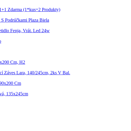
a 1+1 Zdarma (1*kus=2 Produkty)
a S Podrúčkami Plaza Biela
tidlo Fenja, Vrát. Led 24w
o
0x200 Cm, H2
í Záves Lara, 140/245cm, 2ks V Bal.
 90x200 Cm
ivá, 135x245cm