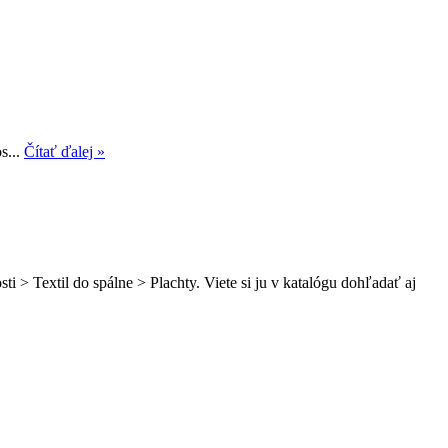
s...
Čítať ďalej »
i > Textil do spálne > Plachty. Viete si ju v katalógu dohľadať aj