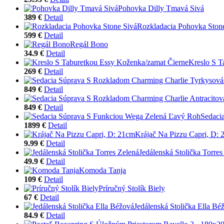
Pohovka Dilly Tmavá Sivá
389 €
Detail
Rozkladacia Pohovka Ston
599 €
Detail
Regál Bono
34.9 €
Detail
Kreslo S T
269 €
Detail
849 €
Detail
849 €
Detail
Sedaci
1899 €
Detail
Krájač Na Pizzu Capri, D:
9.99 €
Detail
Jedálenská Stolička Torres
49.9 €
Detail
Komoda Tanja
109 €
Detail
Príručný Stolík Biely
67 €
Detail
Jedálenská Stolička Ella Bé
84.9 €
Detail