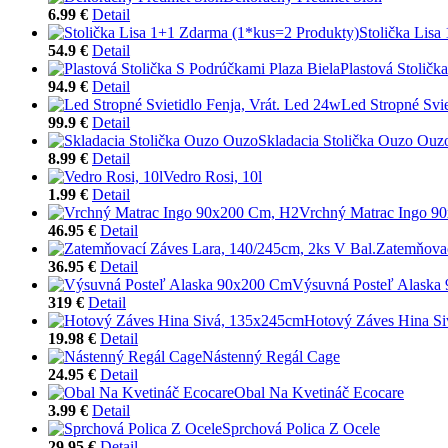
6.99 €
Detail
Stolička Lis
54.9 €
Detail
Plastová Stoličk
94.9 €
Detail
Led Stropné Svie
99.9 €
Detail
Skladacia Stolička Ouzo Ouz
8.99 €
Detail
Vedro Rosi, 10l
1.99 €
Detail
Vrchný Matrac Ingo 9
46.95 €
Detail
Zatemňovac
36.95 €
Detail
Výsuvná Posteľ Alaska
319 €
Detail
Hotový Záves Hina S
19.98 €
Detail
Nástenný Regál Cage
24.95 €
Detail
Obal Na Kvetináč Ecocare
3.99 €
Detail
Sprchová Polica Z Ocele
29.95 €
Detail