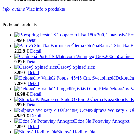
info_outline
Viac info o produkte
Podobné produkty
Box
599 €
Detail
Barová Stolička B
212.9 €
Detail
Čalúnen
939 €
Detail
Časový Spínač Tick
3.99 €
Detail
Dekoračn
7.99 €
Detail
Dekoračný Va
16.98 €
Detail
Stolička 
399 €
Detail
Súprava Wc-kefy Z Ušľ
49.95 €
Detail
Dóza Na Potraviny Annegret
4.99 €
Detail
Stolové Hodiny Dia