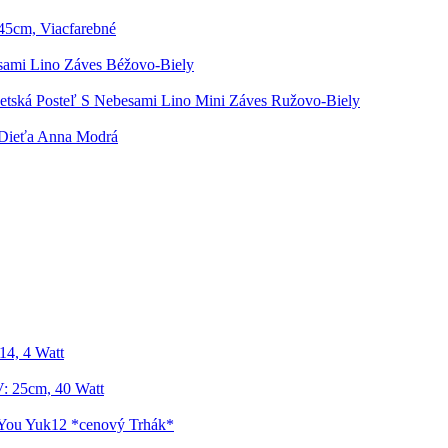
45cm, Viacfarebné
sami Lino Záves Béžovo-Biely
etská Posteľ S Nebesami Lino Mini Záves Ružovo-Biely
 Dieťa Anna Modrá
14, 4 Watt
: 25cm, 40 Watt
-You Yuk12 *cenový Trhák*