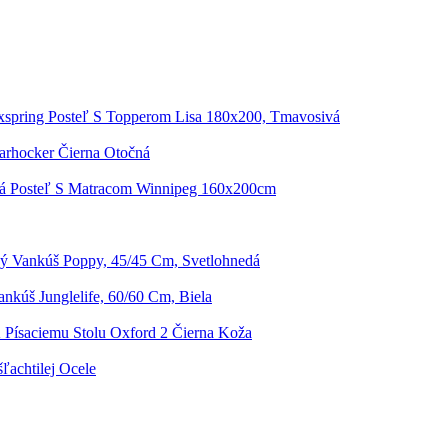
spring Posteľ S Topperom Lisa 180x200, Tmavosivá
arhocker Čierna Otočná
á Posteľ S Matracom Winnipeg 160x200cm
ý Vankúš Poppy, 45/45 Cm, Svetlohnedá
nkúš Junglelife, 60/60 Cm, Biela
K Písaciemu Stolu Oxford 2 Čierna Koža
achtilej Ocele