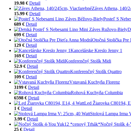
19.98 €
Detail
Záves Athena, 140/2
15.99 €
Detail
Posteľ S Nebe
689 €
Detail
D
699 €
Detail
Otočná Stolička Pre
129 €
Detail
Kancelárske Kreslo Jenny 1
169 €
Detail
Konferenčný Stolík Midi
52.9 €
Detail
Konferenčný Stolík Quattro
109 €
Detail
Vstavaná Kuchyňa Florenz
3199 €
Detail
Rohová Kuchyňa Columbia
6598 €
Detail
Led Žiarovka C80194, E
1 €
Detail
Stolová Lampa Irma V
3.99 €
Detail
Nočný Stolík 4
25 €
Detail