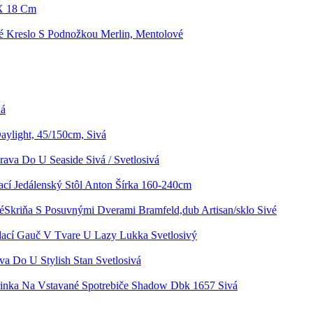
 X 18 Cm
é Kreslo S Podnožkou Merlin, Mentolové
dá
aylight, 45/150cm, Sivá
rava Do U Seaside Sivá / Svetlosivá
cí Jedálenský Stôl Anton Šírka 160-240cm
Skriňa S Posuvnými Dverami Bramfeld,dub Artisan/sklo Sivé
ací Gauč V Tvare U Lazy Lukka Svetlosivý
va Do U Stylish Stan Svetlosivá
inka Na Vstavané Spotrebiče Shadow Dbk 1657 Sivá