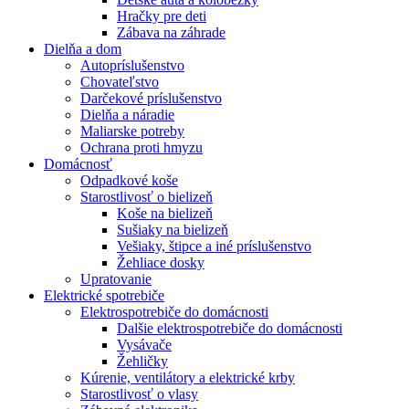
Hračky pre deti
Zábava na záhrade
Dielňa a dom
Autopríslušenstvo
Chovateľstvo
Darčekové príslušenstvo
Dielňa a náradie
Maliarske potreby
Ochrana proti hmyzu
Domácnosť
Odpadkové koše
Starostlivosť o bielizeň
Koše na bielizeň
Sušiaky na bielizeň
Vešiaky, štipce a iné príslušenstvo
Žehliace dosky
Upratovanie
Elektrické spotrebiče
Elektrospotrebiče do domácnosti
Dalšie elektrospotrebiče do domácnosti
Vysávače
Žehličky
Kúrenie, ventilátory a elektrické krby
Starostlivosť o vlasy