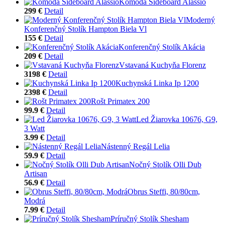
Komoda Sideboard Alassio
299 €
Detail
Moderný
Konferenčný Stolík Hampton Biela Vl
155 €
Detail
Konferenčný Stolík Akácia
209 €
Detail
Vstavaná Kuchyňa Florenz
3198 €
Detail
Kuchynská Linka Ip 1200
2398 €
Detail
Rošt Primatex 200
99.9 €
Detail
Led Žiarovka 10676, G9,
3 Watt
3.99 €
Detail
Nástenný Regál Lelia
59.9 €
Detail
Nočný Stolík Olli Dub
Artisan
56.9 €
Detail
Obrus Steffi, 80/80cm,
Modrá
7.99 €
Detail
Príručný Stolík Shesham