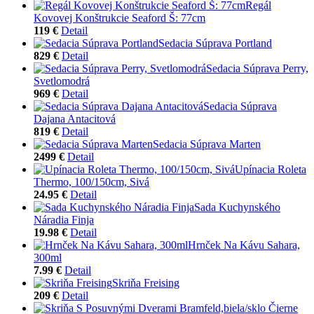
Regál
Kovovej Konštrukcie Seaford Š: 77cm
119 €
Detail
Sedacia Súprava Portland
829 €
Detail
Sedacia Súprava Perry,
Svetlomodrá
969 €
Detail
Sedacia Súprava
Dajana Antacitová
819 €
Detail
Sedacia Súprava Marten
2499 €
Detail
Upínacia Roleta
Thermo, 100/150cm, Sivá
24.95 €
Detail
Sada Kuchynského
Náradia Finja
19.98 €
Detail
Hrnček Na Kávu Sahara,
300ml
7.99 €
Detail
Skriňa Freising
209 €
Detail