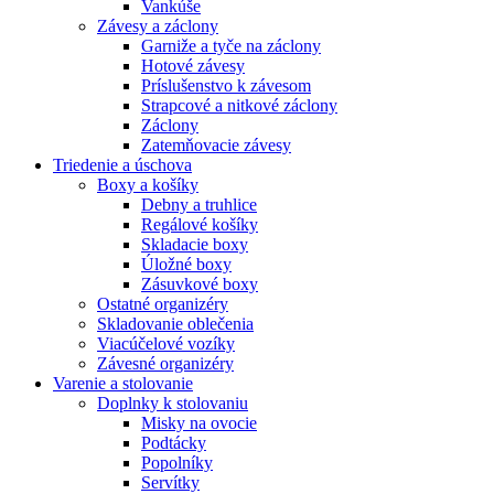
Vankúše
Závesy a záclony
Garniže a tyče na záclony
Hotové závesy
Príslušenstvo k závesom
Strapcové a nitkové záclony
Záclony
Zatemňovacie závesy
Triedenie a úschova
Boxy a košíky
Debny a truhlice
Regálové košíky
Skladacie boxy
Úložné boxy
Zásuvkové boxy
Ostatné organizéry
Skladovanie oblečenia
Viacúčelové vozíky
Závesné organizéry
Varenie a stolovanie
Doplnky k stolovaniu
Misky na ovocie
Podtácky
Popolníky
Servítky