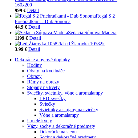
160x200
999 €
Detail
Regál S 2
Priehradkami - Dub Sonoma
44.9 €
Detail
Sedacia Súprava Madera
1199 €
Detail
Led Žiarovka 10582k
3.99 €
Detail
Dekorácie a bytové doplnky
Hodiny
Obaly na kvetináče
Obrazy
Rámy na obrazy
Stojany na kvety
Sviečky, svietniky, vône a aromalampy
LED-sviečky
Sviečky
Svietniky a stojany na sviečky
Vône a aromalampy
Umelé kvety
Vázy, sochy a dekoračné predmety
Dekorácie na stenu
Sochy a dekoračné predmety