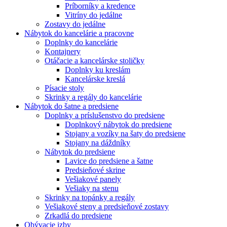
Príborníky a kredence
Vitríny do jedálne
Zostavy do jedálne
Nábytok do kancelárie a pracovne
Doplnky do kancelárie
Kontajnery
Otáčacie a kancelárske stoličky
Doplnky ku kreslám
Kancelárske kreslá
Písacie stoly
Skrinky a regály do kancelárie
Nábytok do šatne a predsiene
Doplnky a príslušenstvo do predsiene
Doplnkový nábytok do predsiene
Stojany a vozíky na šaty do predsiene
Stojany na dáždníky
Nábytok do predsiene
Lavice do predsiene a šatne
Predsieňové skrine
Vešiakové panely
Vešiaky na stenu
Skrinky na topánky a regály
Vešiakové steny a predsieňové zostavy
Zrkadlá do predsiene
Obývacie izby