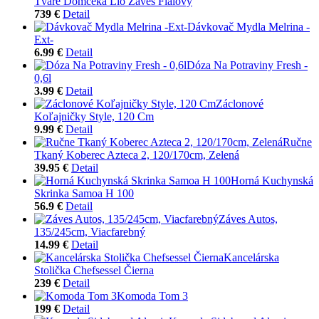
Tvare Domčeka Lio Záves Fialový
739 €
Detail
Dávkovač Mydla Melrina -
Ext-
6.99 €
Detail
Dóza Na Potraviny Fresh -
0,6l
3.99 €
Detail
Záclonové
Koľajničky Style, 120 Cm
9.99 €
Detail
Ručne
Tkaný Koberec Azteca 2, 120/170cm, Zelená
39.95 €
Detail
Horná Kuchynská
Skrinka Samoa H 100
56.9 €
Detail
Záves Autos,
135/245cm, Viacfarebný
14.99 €
Detail
Kancelárska
Stolička Chefsessel Čierna
239 €
Detail
Komoda Tom 3
199 €
Detail