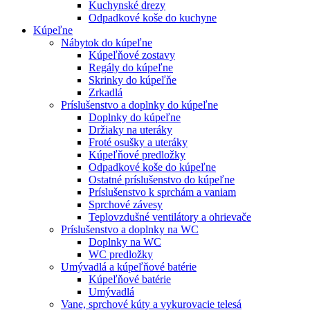
Kuchynské drezy
Odpadkové koše do kuchyne
Kúpeľne
Nábytok do kúpeľne
Kúpeľňové zostavy
Regály do kúpeľne
Skrinky do kúpeľňe
Zrkadlá
Príslušenstvo a doplnky do kúpeľne
Doplnky do kúpeľne
Držiaky na uteráky
Froté osušky a uteráky
Kúpeľňové predložky
Odpadkové koše do kúpeľne
Ostatné príslušenstvo do kúpeľne
Príslušenstvo k sprchám a vaniam
Sprchové závesy
Teplovzdušné ventilátory a ohrievače
Príslušenstvo a doplnky na WC
Doplnky na WC
WC predložky
Umývadlá a kúpeľňové batérie
Kúpeľňové batérie
Umývadlá
Vane, sprchové kúty a vykurovacie telesá