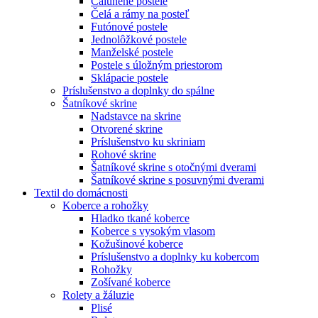
Čalúnené postele
Čelá a rámy na posteľ
Futónové postele
Jednolôžkové postele
Manželské postele
Postele s úložným priestorom
Sklápacie postele
Príslušenstvo a doplnky do spálne
Šatníkové skrine
Nadstavce na skrine
Otvorené skrine
Príslušenstvo ku skriniam
Rohové skrine
Šatníkové skrine s otočnými dverami
Šatníkové skrine s posuvnými dverami
Textil do domácnosti
Koberce a rohožky
Hladko tkané koberce
Koberce s vysokým vlasom
Kožušinové koberce
Príslušenstvo a doplnky ku kobercom
Rohožky
Zošívané koberce
Rolety a žáluzie
Plisé