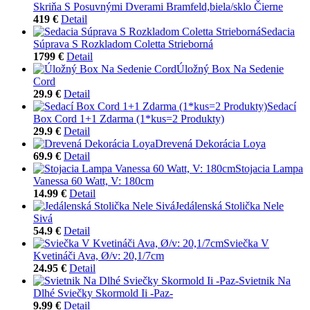
Skriňa S Posuvnými Dverami Bramfeld,biela/sklo Čierne
419 €
Detail
Sedacia
Súprava S Rozkladom Coletta Strieborná
1799 €
Detail
Úložný Box Na Sedenie
Cord
29.9 €
Detail
Sedací
Box Cord 1+1 Zdarma (1*kus=2 Produkty)
29.9 €
Detail
Drevená Dekorácia Loya
69.9 €
Detail
Stojacia Lampa
Vanessa 60 Watt, V: 180cm
14.99 €
Detail
Jedálenská Stolička Nele
Sivá
54.9 €
Detail
Sviečka V
Kvetináči Ava, Ø/v: 20,1/7cm
24.95 €
Detail
Svietnik Na
Dlhé Sviečky Skormold Ii -Paz-
9.99 €
Detail