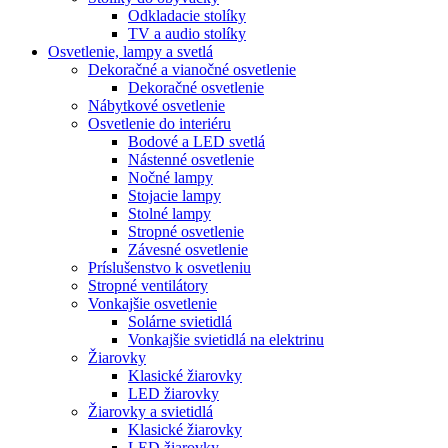
Odkladacie stolíky
TV a audio stolíky
Osvetlenie, lampy a svetlá
Dekoračné a vianočné osvetlenie
Dekoračné osvetlenie
Nábytkové osvetlenie
Osvetlenie do interiéru
Bodové a LED svetlá
Nástenné osvetlenie
Nočné lampy
Stojacie lampy
Stolné lampy
Stropné osvetlenie
Závesné osvetlenie
Príslušenstvo k osvetleniu
Stropné ventilátory
Vonkajšie osvetlenie
Solárne svietidlá
Vonkajšie svietidlá na elektrinu
Žiarovky
Klasické žiarovky
LED žiarovky
Žiarovky a svietidlá
Klasické žiarovky
LED žiarovky