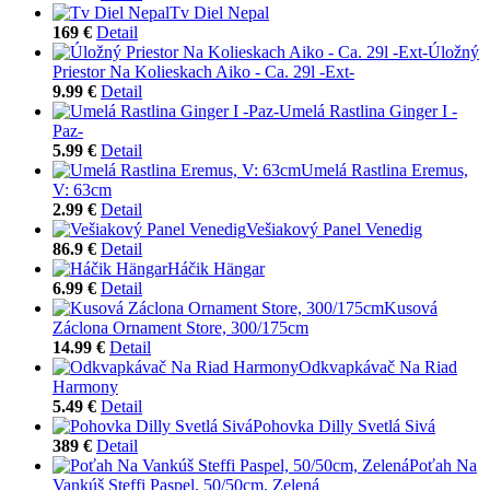
Tv Diel Nepal
169 €
Detail
Úložný
Priestor Na Kolieskach Aiko - Ca. 29l -Ext-
9.99 €
Detail
Umelá Rastlina Ginger I -
Paz-
5.99 €
Detail
Umelá Rastlina Eremus,
V: 63cm
2.99 €
Detail
Vešiakový Panel Venedig
86.9 €
Detail
Háčik Hängar
6.99 €
Detail
Kusová
Záclona Ornament Store, 300/175cm
14.99 €
Detail
Odkvapkávač Na Riad
Harmony
5.49 €
Detail
Pohovka Dilly Svetlá Sivá
389 €
Detail
Poťah Na
Vankúš Steffi Paspel, 50/50cm, Zelená