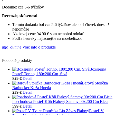
Dodanie: cca 5-6 týždňov
Recenzie, skúsenosti
Termín dodania bol cca 5-6 týždňov ale to si človek dnes už
nepomôže
Akciovej cene 94.90 € som nemohol odolať.
Podľa heureky najlacnejšie na moebelix.sk
info_outline
Viac info o produkte
Podobné produkty
Boxspring
Posteľ Torino, 180x200 Cm, Sivá
829 €
Detail
Barová Stolička
Barhocker Koža Hnedá
239 €
Detail
Poschodová Posteľ Kôň Fialový Sammy 90x200 Cm Biela
599 €
Detail
Posteľ V