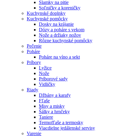
Slamky na pitie
Soľničky a koreničky
Kuchynské doplnky
Kuchynské pomôcky
Dosky na krájanie
Dózy a poháre s vekom
Nože a držiaky nožov
Rôzne kuchynské pomôcky
Pečenie
Poháre
Poháre na víno a sekt
Príbory
Lyžice
Nože
Príborové sady
Vidličky
Riady
Džbány a karafy
Fľaše
Misy a misky
Šálky a hrnčeky
Taniere
Termofľaše a termosky
Viacdielne jedálenské servisy
Varenie