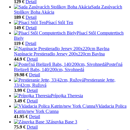
129 €
Detail
Sada Zasúvacích
Stolíkov Boha Akácia
189 €
Detail
Písací Stôl Ten
149 €
Detail
Písací Stôl Computertisch
Biely
119 €
Detail
Napínacie Prestieradlo Jersey 200x220cm Bavlna
44.9 €
Detail
Posteľná
Bielizeň Babs, 140/200cm, Sivohnedá
19.98 €
Detail
Prestieranie Jette,
33/42cm, Ružová
3.99 €
Detail
Prípojka Theresia
3.49 €
Detail
Vkladacia Polica
Katrin/new York C/anna
41.95 €
Detail
Zásuvka Base 3
75.9 €
Detail