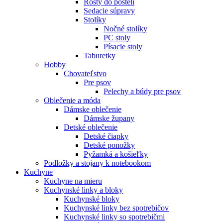
Rošty do postelí
Sedacie súpravy
Stolíky
Nočné stolíky
PC stoly
Písacie stoly
Taburetky
Hobby
Chovateľstvo
Pre psov
Pelechy a búdy pre psov
Oblečenie a móda
Dámske oblečenie
Dámske župany
Detské oblečenie
Detské čiapky
Detské ponožky
Pyžamká a košieľky
Podložky a stojany k notebookom
Kuchyne
Kuchyne na mieru
Kuchynské linky a bloky
Kuchynské bloky
Kuchynské linky bez spotrebičov
Kuchynské linky so spotrebičmi