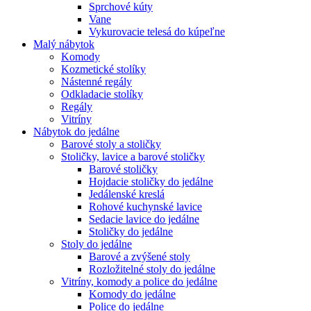
Sprchové kúty
Vane
Vykurovacie telesá do kúpeľne
Malý nábytok
Komody
Kozmetické stolíky
Nástenné regály
Odkladacie stolíky
Regály
Vitríny
Nábytok do jedálne
Barové stoly a stoličky
Stoličky, lavice a barové stoličky
Barové stoličky
Hojdacie stoličky do jedálne
Jedálenské kreslá
Rohové kuchynské lavice
Sedacie lavice do jedálne
Stoličky do jedálne
Stoly do jedálne
Barové a zvýšené stoly
Rozložitelné stoly do jedálne
Vitríny, komody a police do jedálne
Komody do jedálne
Police do jedálne