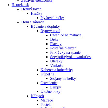
Zábavná elektronika
Heureka.sk
Detský tovar
Hračky
Plyšové hračky
Dom a záhrada
Bývanie a doplnky
Bytový textil
Chrániče na matrace
Deky
Plachty
Posteľná bielizeň
Prikrývky na spanie
Sety prikrývok a vankúšov
Uteráky
Vankúše
Koberce a koberčeky
Kúpeľňa
Stojany na kefky
Osvetlenie
Lampy
Úložné boxy
Nábytok
Matrace
Postele