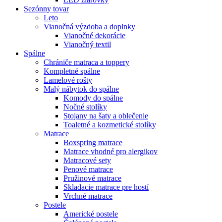
Sezónny tovar
Leto
Vianočná výzdoba a doplnky
Vianočné dekorácie
Vianočný textil
Spálne
Chrániče matraca a toppery
Kompletné spálne
Lamelové rošty
Malý nábytok do spálne
Komody do spálne
Nočné stolíky
Stojany na šaty a oblečenie
Toaletné a kozmetické stolíky
Matrace
Boxspring matrace
Matrace vhodné pro alergikov
Matracové sety
Penové matrace
Pružinové matrace
Skladacie matrace pre hostí
Vrchné matrace
Postele
Americké postele