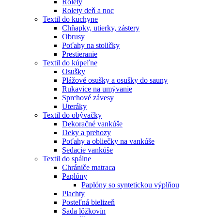
Rolety
Rolety deň a noc
Textil do kuchyne
Chňapky, utierky, zástery
Obrusy
Poťahy na stoličky
Prestieranie
Textil do kúpeľne
Osušky
Plážové osušky a osušky do sauny
Rukavice na umývanie
Sprchové závesy
Uteráky
Textil do obývačky
Dekoračné vankúše
Deky a prehozy
Poťahy a obliečky na vankúše
Sedacie vankúše
Textil do spálne
Chrániče matraca
Paplóny
Paplóny so syntetickou výplňou
Plachty
Posteľná bielizeň
Sada lôžkovín