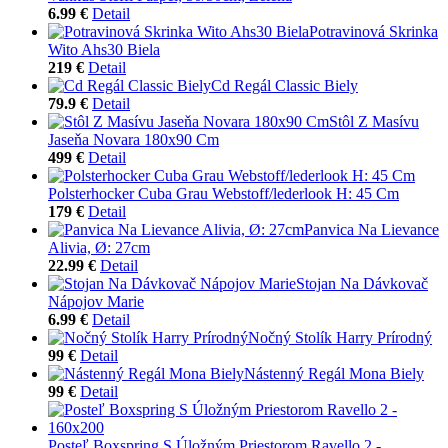
6.99 €
Detail
Potravinová Skrinka
Wito Ahs30 Biela
219 €
Detail
Cd Regál Classic Biely
79.9 €
Detail
Stôl Z Masívu
Jaseňa Novara 180x90 Cm
499 €
Detail
Polsterhocker Cuba Grau Webstoff/lederlook H: 45 Cm
179 €
Detail
Panvica Na Lievance
Alivia, Ø: 27cm
22.99 €
Detail
Stojan Na Dávkovač
Nápojov Marie
6.99 €
Detail
Nočný Stolík Harry Prírodný
99 €
Detail
Nástenný Regál Mona Biely
99 €
Detail
Posteľ Boxspring S Úložným Priestorom Ravello 2 -