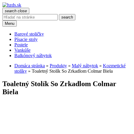
search
close
search
Menu
Barové stoličky
Písacie stoly
Postele
Vankúše
Balkónový nábytok
Domáca stránka
»
Produkty
»
Malý nábytok
»
Kozmetické
stolíky
»
Toaletný Stolík So Zrkadlom Colmar Biela
Toaletný Stolík So Zrkadlom Colmar
Biela