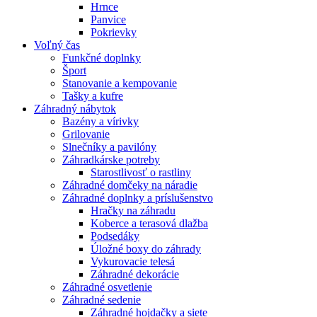
Hrnce
Panvice
Pokrievky
Voľný čas
Funkčné doplnky
Šport
Stanovanie a kempovanie
Tašky a kufre
Záhradný nábytok
Bazény a vírivky
Grilovanie
Slnečníky a pavilóny
Záhradkárske potreby
Starostlivosť o rastliny
Záhradné domčeky na náradie
Záhradné doplnky a príslušenstvo
Hračky na záhradu
Koberce a terasová dlažba
Podsedáky
Úložné boxy do záhrady
Vykurovacie telesá
Záhradné dekorácie
Záhradné osvetlenie
Záhradné sedenie
Záhradné hojdačky a siete