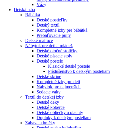
Vázy
Detská izba
Bábätká
Detské postieľky
Detský textil
Kompletné izby pre bábätká
Prebaľovacie pulty
Detské matrace
Nábytok pre deti a mládež
Detské otočné stoličky
Detské písacie stoly
Detské postele
Klasické detské postele
Príslušenstvo k detským posteliam
Detské skrine
Kompletné izby pre deti
Nábytok pre najmenších
Sedacie vaky
Textil do detskej izby
Detské deky
Detské koberce
Detské obliečky a plachty
Doplnky k detským posteliam
Zábava a hračky
Detské autá a kolobežky