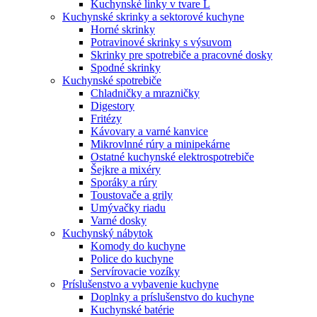
Kuchynské linky v tvare L
Kuchynské skrinky a sektorové kuchyne
Horné skrinky
Potravinové skrinky s výsuvom
Skrinky pre spotrebiče a pracovné dosky
Spodné skrinky
Kuchynské spotrebiče
Chladničky a mrazničky
Digestory
Fritézy
Kávovary a varné kanvice
Mikrovlnné rúry a minipekárne
Ostatné kuchynské elektrospotrebiče
Šejkre a mixéry
Sporáky a rúry
Toustovače a grily
Umývačky riadu
Varné dosky
Kuchynský nábytok
Komody do kuchyne
Police do kuchyne
Servírovacie vozíky
Príslušenstvo a vybavenie kuchyne
Doplnky a príslušenstvo do kuchyne
Kuchynské batérie