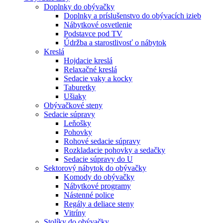
Doplnky do obývačky
Doplnky a príslušenstvo do obývacích izieb
Nábytkové osvetlenie
Podstavce pod TV
Údržba a starostlivosť o nábytok
Kreslá
Hojdacie kreslá
Relaxačné kreslá
Sedacie vaky a kocky
Taburetky
Ušiaky
Obývačkové steny
Sedacie súpravy
Leňošky
Pohovky
Rohové sedacie súpravy
Rozkladacie pohovky a sedačky
Sedacie súpravy do U
Sektorový nábytok do obývačky
Komody do obývačky
Nábytkové programy
Nástenné police
Regály a deliace steny
Vitríny
Stolíky do obývačky