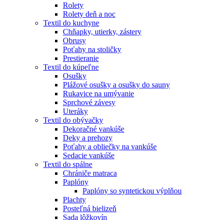
Rolety
Rolety deň a noc
Textil do kuchyne
Chňapky, utierky, zástery
Obrusy
Poťahy na stoličky
Prestieranie
Textil do kúpeľne
Osušky
Plážové osušky a osušky do sauny
Rukavice na umývanie
Sprchové závesy
Uteráky
Textil do obývačky
Dekoračné vankúše
Deky a prehozy
Poťahy a obliečky na vankúše
Sedacie vankúše
Textil do spálne
Chrániče matraca
Paplóny
Paplóny so syntetickou výplňou
Plachty
Posteľná bielizeň
Sada lôžkovín