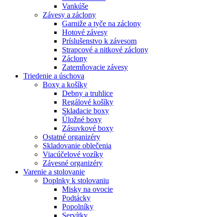
Vankúše
Závesy a záclony
Garniže a tyče na záclony
Hotové závesy
Príslušenstvo k závesom
Strapcové a nitkové záclony
Záclony
Zatemňovacie závesy
Triedenie a úschova
Boxy a košíky
Debny a truhlice
Regálové košíky
Skladacie boxy
Úložné boxy
Zásuvkové boxy
Ostatné organizéry
Skladovanie oblečenia
Viacúčelové vozíky
Závesné organizéry
Varenie a stolovanie
Doplnky k stolovaniu
Misky na ovocie
Podtácky
Popolníky
Servítky