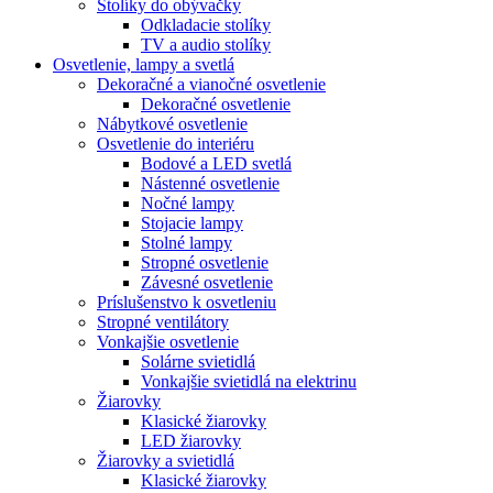
Stolíky do obývačky
Odkladacie stolíky
TV a audio stolíky
Osvetlenie, lampy a svetlá
Dekoračné a vianočné osvetlenie
Dekoračné osvetlenie
Nábytkové osvetlenie
Osvetlenie do interiéru
Bodové a LED svetlá
Nástenné osvetlenie
Nočné lampy
Stojacie lampy
Stolné lampy
Stropné osvetlenie
Závesné osvetlenie
Príslušenstvo k osvetleniu
Stropné ventilátory
Vonkajšie osvetlenie
Solárne svietidlá
Vonkajšie svietidlá na elektrinu
Žiarovky
Klasické žiarovky
LED žiarovky
Žiarovky a svietidlá
Klasické žiarovky