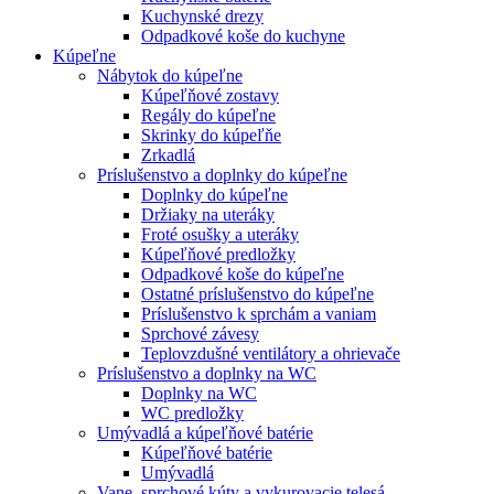
Kuchynské drezy
Odpadkové koše do kuchyne
Kúpeľne
Nábytok do kúpeľne
Kúpeľňové zostavy
Regály do kúpeľne
Skrinky do kúpeľňe
Zrkadlá
Príslušenstvo a doplnky do kúpeľne
Doplnky do kúpeľne
Držiaky na uteráky
Froté osušky a uteráky
Kúpeľňové predložky
Odpadkové koše do kúpeľne
Ostatné príslušenstvo do kúpeľne
Príslušenstvo k sprchám a vaniam
Sprchové závesy
Teplovzdušné ventilátory a ohrievače
Príslušenstvo a doplnky na WC
Doplnky na WC
WC predložky
Umývadlá a kúpeľňové batérie
Kúpeľňové batérie
Umývadlá
Vane, sprchové kúty a vykurovacie telesá