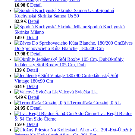
16.98 €
Detail
Spodná
Kuchynská Skrinka Samoa Us 50
82.9 €
Detail
Spodná Kuchynská
Skrinka Milano
149 €
Detail
Záves
Do Sprchovacieho Kúta Blanche, 180/200 Cm
17.98 €
Detail
Okrúhly
Jedálenský Stôl Roxby 105 Cm, Dub
139 €
Detail
Jedálenský Stôl
Vintage 180x90 Cm
634 €
Detail
Valcová Sviečka Lia
4.49 €
Detail
Termofľaša Guzzini, 0,5 L
24.95 €
Detail
Tv - Regál Blados
Š: 54 Cm Sklo Čierne
159 €
Detail
Úložný