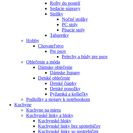
Rošty do postelí
Sedacie súpravy
Stolíky
Nočné stolíky
PC stoly
Písacie stoly
Taburetky
Hobby
Chovateľstvo
Pre psov
Pelechy a búdy pre psov
Oblečenie a móda
Dámske oblečenie
Dámske župany
Detské oblečenie
Detské čiapky
Detské ponožky
Pyžamká a košieľky
Podložky a stojany k notebookom
Kuchyne
Kuchyne na mieru
Kuchynské linky a bloky
Kuchynské bloky
Kuchynské linky bez spotrebičov
Kuchynské linky so spotrebičmi