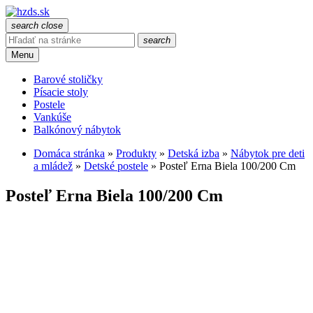
search
close
search
Menu
Barové stoličky
Písacie stoly
Postele
Vankúše
Balkónový nábytok
Domáca stránka
»
Produkty
»
Detská izba
»
Nábytok pre deti
a mládež
»
Detské postele
»
Posteľ Erna Biela 100/200 Cm
Posteľ Erna Biela 100/200 Cm