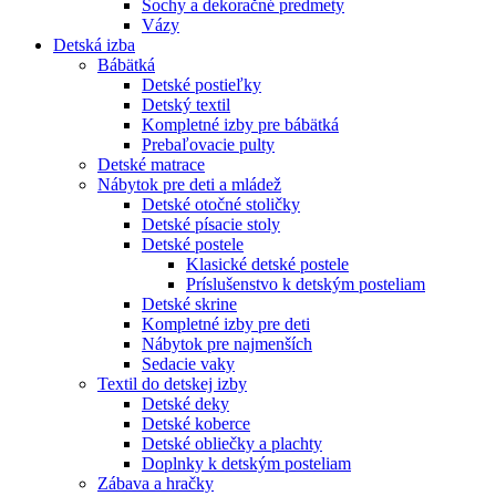
Sochy a dekoračné predmety
Vázy
Detská izba
Bábätká
Detské postieľky
Detský textil
Kompletné izby pre bábätká
Prebaľovacie pulty
Detské matrace
Nábytok pre deti a mládež
Detské otočné stoličky
Detské písacie stoly
Detské postele
Klasické detské postele
Príslušenstvo k detským posteliam
Detské skrine
Kompletné izby pre deti
Nábytok pre najmenších
Sedacie vaky
Textil do detskej izby
Detské deky
Detské koberce
Detské obliečky a plachty
Doplnky k detským posteliam
Zábava a hračky