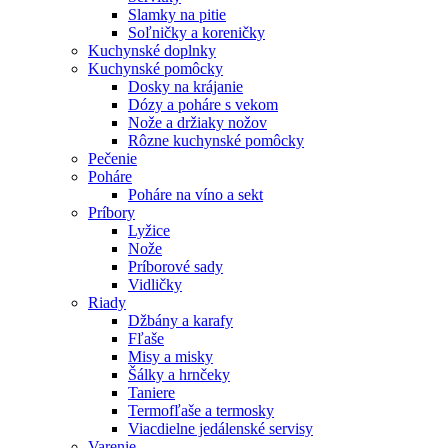
Slamky na pitie
Soľničky a koreničky
Kuchynské doplnky
Kuchynské pomôcky
Dosky na krájanie
Dózy a poháre s vekom
Nože a držiaky nožov
Rôzne kuchynské pomôcky
Pečenie
Poháre
Poháre na víno a sekt
Príbory
Lyžice
Nože
Príborové sady
Vidličky
Riady
Džbány a karafy
Fľaše
Misy a misky
Šálky a hrnčeky
Taniere
Termofľaše a termosky
Viacdielne jedálenské servisy
Varenie