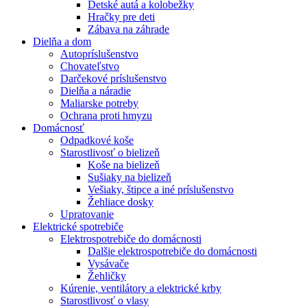
Detské autá a kolobežky
Hračky pre deti
Zábava na záhrade
Dielňa a dom
Autopríslušenstvo
Chovateľstvo
Darčekové príslušenstvo
Dielňa a náradie
Maliarske potreby
Ochrana proti hmyzu
Domácnosť
Odpadkové koše
Starostlivosť o bielizeň
Koše na bielizeň
Sušiaky na bielizeň
Vešiaky, štipce a iné príslušenstvo
Žehliace dosky
Upratovanie
Elektrické spotrebiče
Elektrospotrebiče do domácnosti
Dalšie elektrospotrebiče do domácnosti
Vysávače
Žehličky
Kúrenie, ventilátory a elektrické krby
Starostlivosť o vlasy