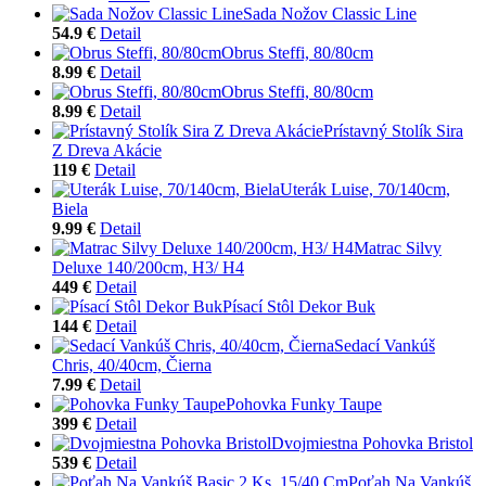
Sada Nožov Classic Line
54.9 €
Detail
Obrus Steffi, 80/80cm
8.99 €
Detail
Obrus Steffi, 80/80cm
8.99 €
Detail
Prístavný Stolík Sira
Z Dreva Akácie
119 €
Detail
Uterák Luise, 70/140cm,
Biela
9.99 €
Detail
Matrac Silvy
Deluxe 140/200cm, H3/ H4
449 €
Detail
Písací Stôl Dekor Buk
144 €
Detail
Sedací Vankúš
Chris, 40/40cm, Čierna
7.99 €
Detail
Pohovka Funky Taupe
399 €
Detail
Dvojmiestna Pohovka Bristol
539 €
Detail
Poťah Na Vankúš