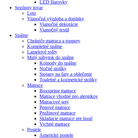
LED žiarovky
Sezónny tovar
Leto
Vianočná výzdoba a doplnky
Vianočné dekorácie
Vianočný textil
Spálne
Chrániče matraca a toppery
Kompletné spálne
Lamelové rošty
Malý nábytok do spálne
Komody do spálne
Nočné stolíky
Stojany na šaty a oblečenie
Toaletné a kozmetické stolíky
Matrace
Boxspring matrace
Matrace vhodné pro alergikov
Matracové sety
Penové matrace
Pružinové matrace
Skladacie matrace pre hostí
Vrchné matrace
Postele
Americké postele