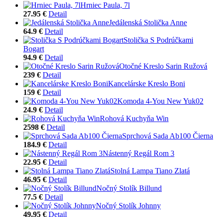
Hrniec Paula, 7l
27.95 €
Detail
Jedálenská Stolička Anne
64.9 €
Detail
Stolička S Podrúčkami
Bogart
94.9 €
Detail
Otočné Kreslo Sarin Ružová
239 €
Detail
Kancelárske Kreslo Boni
159 €
Detail
Komoda 4-You New Yuk02
24.9 €
Detail
Rohová Kuchyňa Win
2598 €
Detail
Sprchová Sada Ab100 Čierna
184.9 €
Detail
Nástenný Regál Rom 3
22.95 €
Detail
Stolná Lampa Tiano Zlatá
46.95 €
Detail
Nočný Stolík Billund
77.5 €
Detail
Nočný Stolík Johnny
49.95 €
Detail