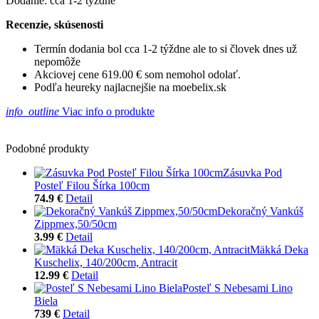
Dodanie: cca 1-2 týždne
Recenzie, skúsenosti
Termín dodania bol cca 1-2 týždne ale to si človek dnes už
nepomôže
Akciovej cene 619.00 € som nemohol odolať.
Podľa heureky najlacnejšie na moebelix.sk
info_outline
Viac info o produkte
Podobné produkty
Zásuvka Pod
Posteľ Filou Šírka 100cm
74.9 €
Detail
Dekoračný Vankúš
Zippmex,50/50cm
3.99 €
Detail
Mäkká Deka
Kuschelix, 140/200cm, Antracit
12.99 €
Detail
Posteľ S Nebesami Lino
Biela
739 €
Detail