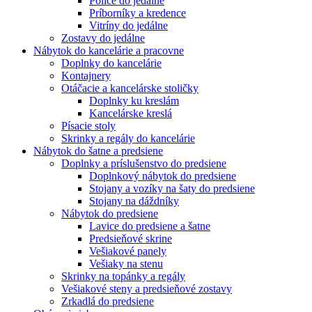
Police do jedálne
Príborníky a kredence
Vitríny do jedálne
Zostavy do jedálne
Nábytok do kancelárie a pracovne
Doplnky do kancelárie
Kontajnery
Otáčacie a kancelárske stoličky
Doplnky ku kreslám
Kancelárske kreslá
Písacie stoly
Skrinky a regály do kancelárie
Nábytok do šatne a predsiene
Doplnky a príslušenstvo do predsiene
Doplnkový nábytok do predsiene
Stojany a vozíky na šaty do predsiene
Stojany na dáždníky
Nábytok do predsiene
Lavice do predsiene a šatne
Predsieňové skrine
Vešiakové panely
Vešiaky na stenu
Skrinky na topánky a regály
Vešiakové steny a predsieňové zostavy
Zrkadlá do predsiene