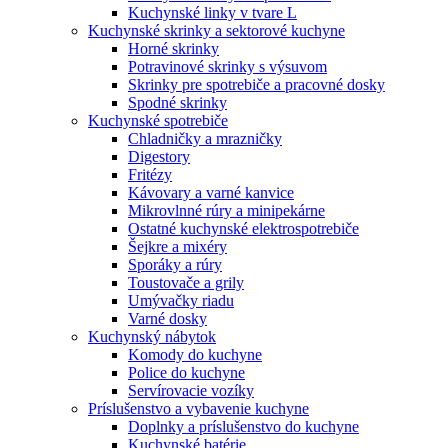
Kuchynské linky v tvare L
Kuchynské skrinky a sektorové kuchyne
Horné skrinky
Potravinové skrinky s výsuvom
Skrinky pre spotrebiče a pracovné dosky
Spodné skrinky
Kuchynské spotrebiče
Chladničky a mrazničky
Digestory
Fritézy
Kávovary a varné kanvice
Mikrovlnné rúry a minipekárne
Ostatné kuchynské elektrospotrebiče
Šejkre a mixéry
Sporáky a rúry
Toustovače a grily
Umývačky riadu
Varné dosky
Kuchynský nábytok
Komody do kuchyne
Police do kuchyne
Servírovacie vozíky
Príslušenstvo a vybavenie kuchyne
Doplnky a príslušenstvo do kuchyne
Kuchynské batérie