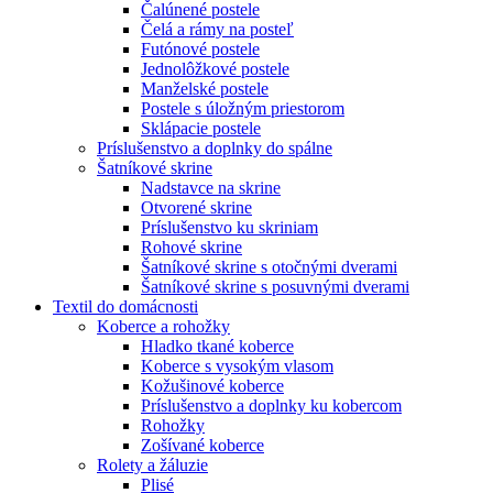
Čalúnené postele
Čelá a rámy na posteľ
Futónové postele
Jednolôžkové postele
Manželské postele
Postele s úložným priestorom
Sklápacie postele
Príslušenstvo a doplnky do spálne
Šatníkové skrine
Nadstavce na skrine
Otvorené skrine
Príslušenstvo ku skriniam
Rohové skrine
Šatníkové skrine s otočnými dverami
Šatníkové skrine s posuvnými dverami
Textil do domácnosti
Koberce a rohožky
Hladko tkané koberce
Koberce s vysokým vlasom
Kožušinové koberce
Príslušenstvo a doplnky ku kobercom
Rohožky
Zošívané koberce
Rolety a žáluzie
Plisé