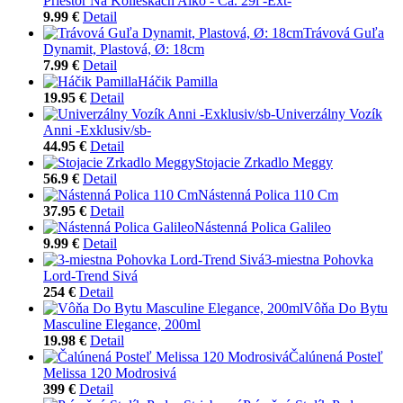
Priestor Na Kolieskach Aiko - Ca. 29l -Ext-
9.99 €
Detail
Trávová Guľa
Dynamit, Plastová, Ø: 18cm
7.99 €
Detail
Háčik Pamilla
19.95 €
Detail
Univerzálny Vozík
Anni -Exklusiv/sb-
44.95 €
Detail
Stojacie Zrkadlo Meggy
56.9 €
Detail
Nástenná Polica 110 Cm
37.95 €
Detail
Nástenná Polica Galileo
9.99 €
Detail
3-miestna Pohovka
Lord-Trend Sivá
254 €
Detail
Vôňa Do Bytu
Masculine Elegance, 200ml
19.98 €
Detail
Čalúnená Posteľ
Melissa 120 Modrosivá
399 €
Detail