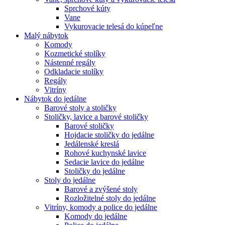
Sprchové kúty
Vane
Vykurovacie telesá do kúpeľne
Malý nábytok
Komody
Kozmetické stolíky
Nástenné regály
Odkladacie stolíky
Regály
Vitríny
Nábytok do jedálne
Barové stoly a stoličky
Stoličky, lavice a barové stoličky
Barové stoličky
Hojdacie stoličky do jedálne
Jedálenské kreslá
Rohové kuchynské lavice
Sedacie lavice do jedálne
Stoličky do jedálne
Stoly do jedálne
Barové a zvýšené stoly
Rozložitelné stoly do jedálne
Vitríny, komody a police do jedálne
Komody do jedálne