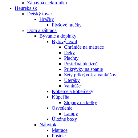
Zábavná elektronika
Heureka.sk
Detský tovar
Hračky
Plyšové hračky
Dom a záhrada
Bývanie a doplnky
Bytový textil
Chrániče na matrace
Deky
Plachty
Posteľná bielizeň
Prikrývky na spanie
Sety prikrývok a vankúšov
Uteráky
Vankúše
Koberce a koberčeky
Kúpeľňa
Stojany na kefky
Osvetlenie
Lampy
Úložné boxy
Nábytok
Matrace
Postele