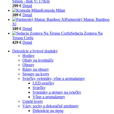
Simon - Buk V: 179cm
299 €
Detail
Komoda Milan
209 €
Detail
Partnerský Matrac Bamboo
Xl
189 €
Detail
Sedacia Zostava Na
Terasu Corfu
429 €
Detail
Dekorácie a bytové doplnky
Hodiny
Obaly na kvetináče
Obrazy
Rámy na obrazy
Stojany na kvety
Sviečky, svietniky, vône a aromalampy
LED-sviečky
Sviečky
Svietniky a stojany na sviečky
Vône a aromalampy
Umelé kvety
Vázy, sochy a dekoračné predmety
Dekorácie na stenu