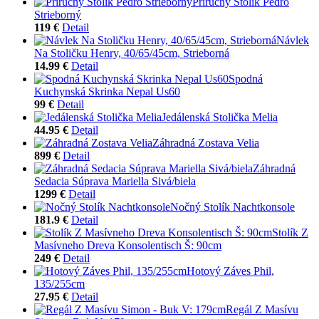
Príručný Stolík Pedro
Strieborný
119 €
Detail
Návlek
Na Stoličku Henry, 40/65/45cm, Strieborná
14.99 €
Detail
Spodná
Kuchynská Skrinka Nepal Us60
99 €
Detail
Jedálenská Stolička Melia
44.95 €
Detail
Záhradná Zostava Velia
899 €
Detail
Záhradná
Sedacia Súprava Mariella Sivá/biela
1299 €
Detail
Nočný Stolík Nachtkonsole
181.9 €
Detail
Stolík Z
Masívneho Dreva Konsolentisch Š: 90cm
249 €
Detail
Hotový Záves Phil,
135/255cm
27.95 €
Detail
Regál Z Masívu