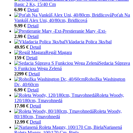
Basic 2 Ks, 15/40 Cm
6.99 €
Detail
Poťah Na
Vankúš Alex Uni, 40/80cm, Bridlicová
9.99 €
Detail
Prestieranie Mary -Ext-
2.99 €
Detail
Vkladacia Polica 3ks/bal
49.95 €
Detail
Regál Magara
159 €
Detail
Sedacia Súprava
S Funkciou Wega Zelená
2299 €
Detail
Rohožka Washington
Dc, 40/60cm
6.99 €
Detail
Roleta Woody,
120/180cm, Tmavohnedá
17.98 €
Detail
Roleta Woody,
80/180cm, Tmavohnedá
12.99 €
Detail
Nariasená
Roleta Maggy, 100/170 Cm, Biela