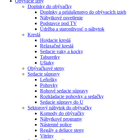
Obývacie izby
Doplnky do obývačky
Doplnky a príslušenstvo do obývacích izieb
Nábytkové osvetlenie
Podstavce pod TV
Údržba a starostlivosť o nábytok
Kreslá
Hojdacie kreslá
Relaxačné kreslá
Sedacie vaky a kocky
Taburetky
Ušiaky
Obývačkové steny
Sedacie súpravy
Leňošky
Pohovky
Rohové sedacie súpravy
Rozkladacie pohovky a sedačky
Sedacie súpravy do U
Sektorový nábytok do obývačky
Komody do obývačky
Nábytkové programy
Nástenné police
Regály a deliace steny
Vitríny