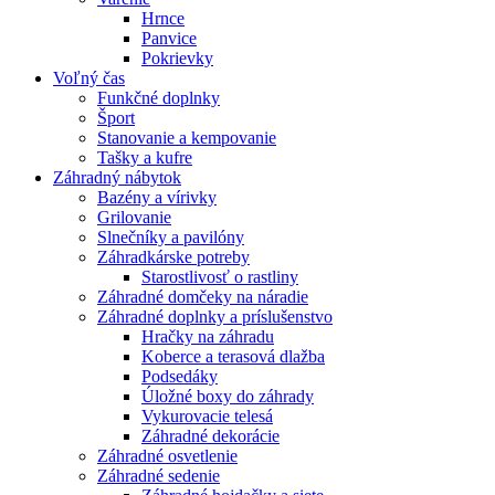
Hrnce
Panvice
Pokrievky
Voľný čas
Funkčné doplnky
Šport
Stanovanie a kempovanie
Tašky a kufre
Záhradný nábytok
Bazény a vírivky
Grilovanie
Slnečníky a pavilóny
Záhradkárske potreby
Starostlivosť o rastliny
Záhradné domčeky na náradie
Záhradné doplnky a príslušenstvo
Hračky na záhradu
Koberce a terasová dlažba
Podsedáky
Úložné boxy do záhrady
Vykurovacie telesá
Záhradné dekorácie
Záhradné osvetlenie
Záhradné sedenie