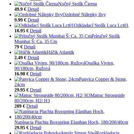
Nočný Stolík Čierna
49.9 €
Detail
Ozdobné Nálepky Ilvy
9.99 €
Detail
Odkladací Stolík Luca Lct01
18.95 €
Detail
Príručný Stolík
Mumbai Š: Ca. 35 Cm
79 €
Detail
Háčik Atlantik
2.49 €
Detail
Osuška Vivien,
90/180cm, Ružová
16.98 €
Detail
Panvica Copper & Stone,
24cm
29.95 €
Detail
Matrac Strongside
80/200cm, H2/ H3
289 €
Detail
Napínacia Plachta Boxspring Elasthan Hoch, 180/200/40cm
29.95 €
Detail
Rozkladacia