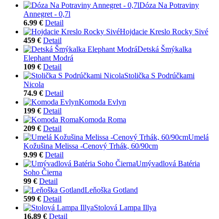
Dóza Na Potraviny
Annegret - 0,7l
6.99 €
Detail
Hojdacie Kreslo Rocky Sivé
459 €
Detail
Detská Šmýkalka
Elephant Modrá
109 €
Detail
Stolička S Podrúčkami
Nicola
74.9 €
Detail
Komoda Evlyn
199 €
Detail
Komoda Roma
209 €
Detail
Umelá
Kožušina Melissa -Cenový Trhák, 60/90cm
9.99 €
Detail
Umývadlová Batéria
Soho Čierna
99 €
Detail
Leňoška Gotland
599 €
Detail
Stolová Lampa Illya
16.89 €
Detail