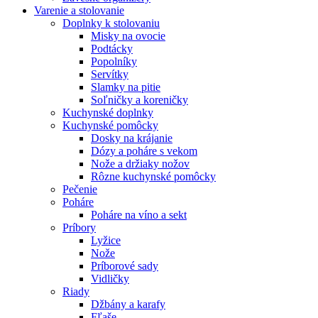
Varenie a stolovanie
Doplnky k stolovaniu
Misky na ovocie
Podtácky
Popolníky
Servítky
Slamky na pitie
Soľničky a koreničky
Kuchynské doplnky
Kuchynské pomôcky
Dosky na krájanie
Dózy a poháre s vekom
Nože a držiaky nožov
Rôzne kuchynské pomôcky
Pečenie
Poháre
Poháre na víno a sekt
Príbory
Lyžice
Nože
Príborové sady
Vidličky
Riady
Džbány a karafy
Fľaše