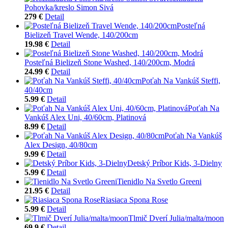
Pohovka/kreslo Simon Sivá
279 €
Detail
Posteľná
Bielizeň Travel Wende, 140/200cm
19.98 €
Detail
Posteľná Bielizeň Stone Washed, 140/200cm, Modrá
24.99 €
Detail
Poťah Na Vankúš Steffi,
40/40cm
5.99 €
Detail
Poťah Na
Vankúš Alex Uni, 40/60cm, Platinová
8.99 €
Detail
Poťah Na Vankúš
Alex Design, 40/80cm
9.99 €
Detail
Detský Príbor Kids, 3-Dielny
5.99 €
Detail
Tienidlo Na Svetlo Greeni
21.95 €
Detail
Riasiaca Spona Rose
5.99 €
Detail
Tlmič Dverí Julia/malta/moon
69.9 €
Detail