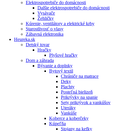
Elektrospotrebiče do domácnosti
Dalšie elektrospotrebiče do domácnosti
Vysávače
Žehličky
Kúrenie, ventilátory a elektrické krby
Starostlivosť o vlasy
Zábavná elektronika
Heureka.sk
Detský tovar
Hračky
Plyšové hračky
Dom a záhrada
Bývanie a doplnky
Bytový textil
Chrániče na matrace
Deky
Plachty
Posteľná bielizeň
Prikrývky na spanie
Sety prikrývok a vankúšov
Uteráky
Vankúše
Koberce a koberčeky
Kúpeľňa
Stojany na kefky