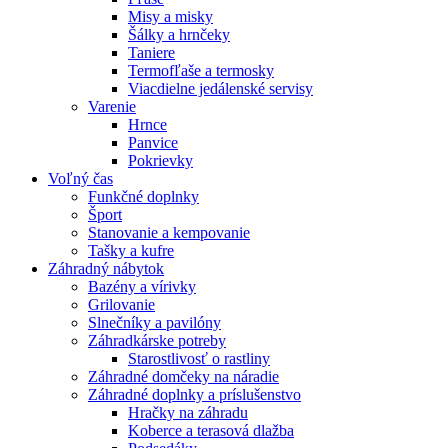
Misy a misky
Šálky a hrnčeky
Taniere
Termofľaše a termosky
Viacdielne jedálenské servisy
Varenie
Hrnce
Panvice
Pokrievky
Voľný čas
Funkčné doplnky
Šport
Stanovanie a kempovanie
Tašky a kufre
Záhradný nábytok
Bazény a vírivky
Grilovanie
Slnečníky a pavilóny
Záhradkárske potreby
Starostlivosť o rastliny
Záhradné domčeky na náradie
Záhradné doplnky a príslušenstvo
Hračky na záhradu
Koberce a terasová dlažba