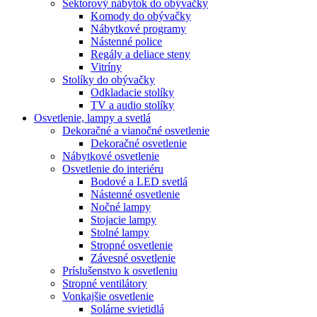
Sektorový nábytok do obývačky
Komody do obývačky
Nábytkové programy
Nástenné police
Regály a deliace steny
Vitríny
Stolíky do obývačky
Odkladacie stolíky
TV a audio stolíky
Osvetlenie, lampy a svetlá
Dekoračné a vianočné osvetlenie
Dekoračné osvetlenie
Nábytkové osvetlenie
Osvetlenie do interiéru
Bodové a LED svetlá
Nástenné osvetlenie
Nočné lampy
Stojacie lampy
Stolné lampy
Stropné osvetlenie
Závesné osvetlenie
Príslušenstvo k osvetleniu
Stropné ventilátory
Vonkajšie osvetlenie
Solárne svietidlá