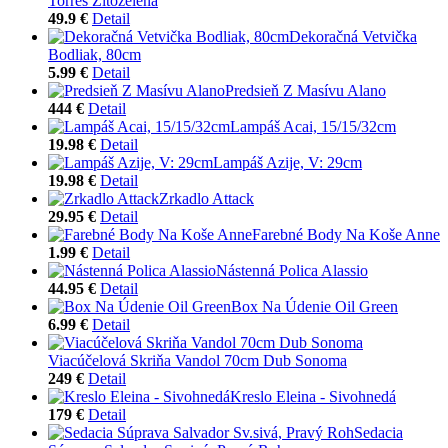
Torres Žltozelená
49.9 €
Detail
Dekoračná Vetvička
Bodliak, 80cm
5.99 €
Detail
Predsieň Z Masívu Alano
444 €
Detail
Lampáš Acai, 15/15/32cm
19.98 €
Detail
Lampáš Azije, V: 29cm
19.98 €
Detail
Zrkadlo Attack
29.95 €
Detail
Farebné Body Na Koše Anne
1.99 €
Detail
Nástenná Polica Alassio
44.95 €
Detail
Box Na Údenie Oil Green
6.99 €
Detail
Viacúčelová Skriňa Vandol 70cm Dub Sonoma
249 €
Detail
Kreslo Eleina - Sivohnedá
179 €
Detail
Sedacia