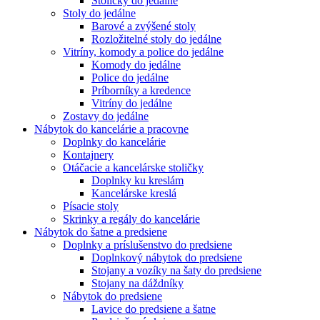
Stoličky do jedálne
Stoly do jedálne
Barové a zvýšené stoly
Rozložitelné stoly do jedálne
Vitríny, komody a police do jedálne
Komody do jedálne
Police do jedálne
Príborníky a kredence
Vitríny do jedálne
Zostavy do jedálne
Nábytok do kancelárie a pracovne
Doplnky do kancelárie
Kontajnery
Otáčacie a kancelárske stoličky
Doplnky ku kreslám
Kancelárske kreslá
Písacie stoly
Skrinky a regály do kancelárie
Nábytok do šatne a predsiene
Doplnky a príslušenstvo do predsiene
Doplnkový nábytok do predsiene
Stojany a vozíky na šaty do predsiene
Stojany na dáždníky
Nábytok do predsiene
Lavice do predsiene a šatne