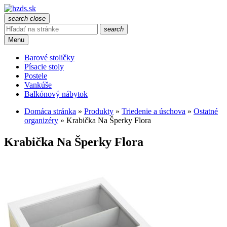
search
close
search
Menu
Barové stoličky
Písacie stoly
Postele
Vankúše
Balkónový nábytok
Domáca stránka
»
Produkty
»
Triedenie a úschova
»
Ostatné
organizéry
»
Krabička Na Šperky Flora
Krabička Na Šperky Flora