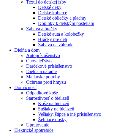
Textil do detskej izby
Detské deky
Detské koberce
Detské obliečky a plachty
Doplnky k detským posteliam
Zábava a hračky
Detské autá a kolobežky
Hračky pre deti
Zábava na záhrade
Dielňa a dom
Autopríslušenstvo
Chovateľstvo
Darčekové príslušenstvo
Dielňa a náradie
Maliarske potreby
Ochrana proti hmyzu
Domácnosť
Odpadkové koše
Starostlivosť o bielizeň
Koše na bielizeň
Sušiaky na bielizeň
Vešiaky, štipce a iné príslušenstvo
Žehliace dosky
Upratovanie
Elektrické spotrebiče