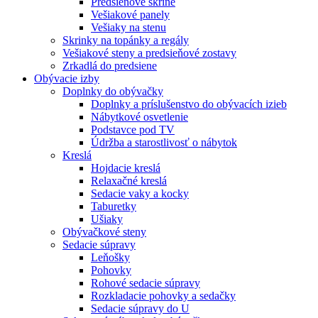
Predsieňové skrine
Vešiakové panely
Vešiaky na stenu
Skrinky na topánky a regály
Vešiakové steny a predsieňové zostavy
Zrkadlá do predsiene
Obývacie izby
Doplnky do obývačky
Doplnky a príslušenstvo do obývacích izieb
Nábytkové osvetlenie
Podstavce pod TV
Údržba a starostlivosť o nábytok
Kreslá
Hojdacie kreslá
Relaxačné kreslá
Sedacie vaky a kocky
Taburetky
Ušiaky
Obývačkové steny
Sedacie súpravy
Leňošky
Pohovky
Rohové sedacie súpravy
Rozkladacie pohovky a sedačky
Sedacie súpravy do U