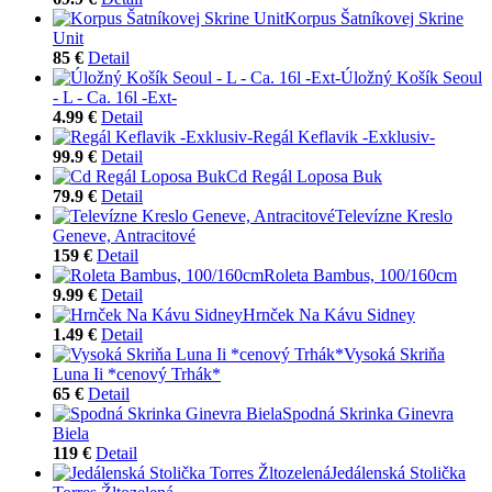
Korpus Šatníkovej Skrine
Unit
85 €
Detail
Úložný Košík Seoul
- L - Ca. 16l -Ext-
4.99 €
Detail
Regál Keflavik -Exklusiv-
99.9 €
Detail
Cd Regál Loposa Buk
79.9 €
Detail
Televízne Kreslo
Geneve, Antracitové
159 €
Detail
Roleta Bambus, 100/160cm
9.99 €
Detail
Hrnček Na Kávu Sidney
1.49 €
Detail
Vysoká Skriňa
Luna Ii *cenový Trhák*
65 €
Detail
Spodná Skrinka Ginevra
Biela
119 €
Detail
Jedálenská Stolička