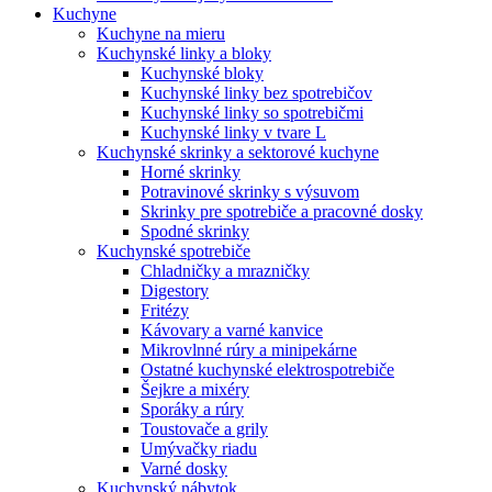
Kuchyne
Kuchyne na mieru
Kuchynské linky a bloky
Kuchynské bloky
Kuchynské linky bez spotrebičov
Kuchynské linky so spotrebičmi
Kuchynské linky v tvare L
Kuchynské skrinky a sektorové kuchyne
Horné skrinky
Potravinové skrinky s výsuvom
Skrinky pre spotrebiče a pracovné dosky
Spodné skrinky
Kuchynské spotrebiče
Chladničky a mrazničky
Digestory
Fritézy
Kávovary a varné kanvice
Mikrovlnné rúry a minipekárne
Ostatné kuchynské elektrospotrebiče
Šejkre a mixéry
Sporáky a rúry
Toustovače a grily
Umývačky riadu
Varné dosky
Kuchynský nábytok