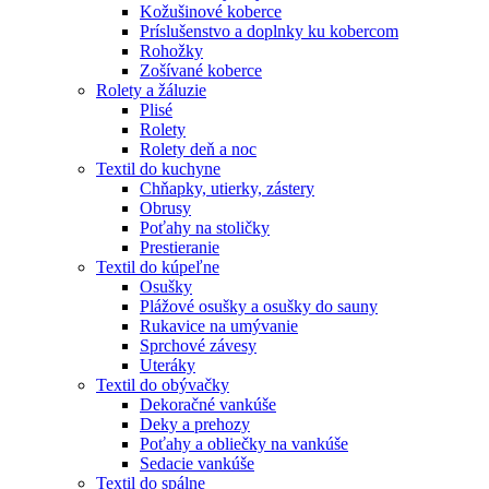
Kožušinové koberce
Príslušenstvo a doplnky ku kobercom
Rohožky
Zošívané koberce
Rolety a žáluzie
Plisé
Rolety
Rolety deň a noc
Textil do kuchyne
Chňapky, utierky, zástery
Obrusy
Poťahy na stoličky
Prestieranie
Textil do kúpeľne
Osušky
Plážové osušky a osušky do sauny
Rukavice na umývanie
Sprchové závesy
Uteráky
Textil do obývačky
Dekoračné vankúše
Deky a prehozy
Poťahy a obliečky na vankúše
Sedacie vankúše
Textil do spálne