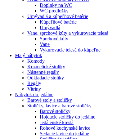
Doplnky na WC
WC predložky
Umývadlá a kúpeľňové batérie
Kúpeľňové batérie
Umývadlá
Vane, sprchové kúty a vykurovacie telesá
Sprchové kúty
Vane
Vykurovacie telesá do kúpeľne
Malý nábytok
Komody
Kozmetické stolíky
Nástenné regály
Odkladacie stolíky
Regály
Vitríny
Nábytok do jedálne
Barové stoly a stoličky
Stoličky, lavice a barové stoličky
Barové stoličky
Hojdacie stoličky do jedálne
Jedálenské kreslá
Rohové kuchynské lavice
Sedacie lavice do jedálne