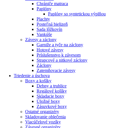
Chrániče matraca
Paplóny
Paplóny so syntetickou výplňou
Plachty
Posteľná bielizeň
Sada lôžkovín
Vankúše
Závesy a záclony
Garniže a tyče na záclony
Hotové závesy
Príslušenstvo k závesom
Strapcové a nitkové záclony
Záclony
Zatemňovacie závesy
Triedenie a úschova
Boxy a košíky
Debny a truhlice
Regálové košíky
Skladacie boxy
Úložné boxy
Zásuvkové boxy
Ostatné organizéry
Skladovanie oblečenia
Viacúčelové vozíky
Závesné organizéry