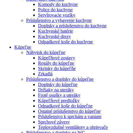
Komody do kuchyne
Police do kuchyne
Servírovacie vozíky
Príslušenstvo a vybavenie kuchyne
Doplnky a príslušenstvo do kuchyne
Kuchynské batérie
Kuchynské drezy
Odpadkové koše do kuchyne
Kúpeľne
Nábytok do kúpeľne
Kúpeľňové zostavy
Regály do kúpeľne
Skrinky do kúpeľňe
Zrkadlá
Príslušenstvo a doplnky do kúpeľne
Doplnky do kúpeľne
Držiaky na uteráky
Froté osušky a uteráky
Kúpeľňové predložky
Odpadkové koše do kúpeľne
Ostatné príslušenstvo do kúpeľne
Príslušenstvo k sprchám a vaniam
Sprchové závesy
Teplovzdušné ventilátory a ohrievače
Príslušenstvo a doplnky na WC