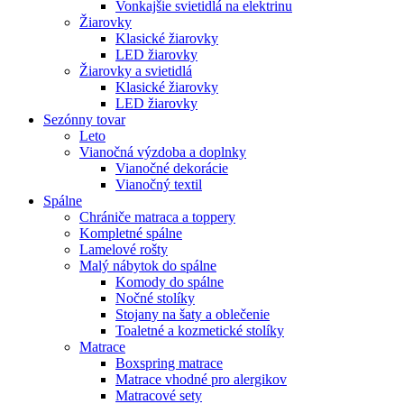
Vonkajšie svietidlá na elektrinu
Žiarovky
Klasické žiarovky
LED žiarovky
Žiarovky a svietidlá
Klasické žiarovky
LED žiarovky
Sezónny tovar
Leto
Vianočná výzdoba a doplnky
Vianočné dekorácie
Vianočný textil
Spálne
Chrániče matraca a toppery
Kompletné spálne
Lamelové rošty
Malý nábytok do spálne
Komody do spálne
Nočné stolíky
Stojany na šaty a oblečenie
Toaletné a kozmetické stolíky
Matrace
Boxspring matrace
Matrace vhodné pro alergikov
Matracové sety