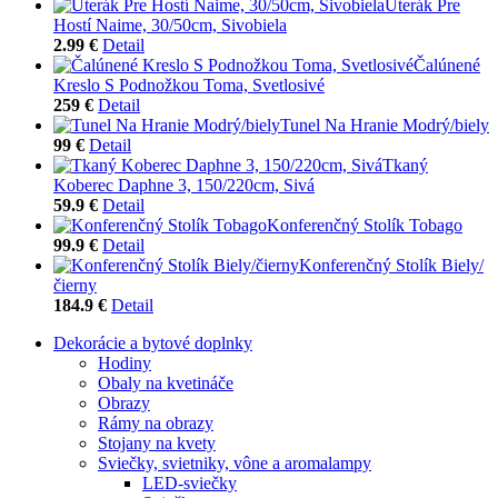
Uterák Pre
Hostí Naime, 30/50cm, Sivobiela
2.99 €
Detail
Čalúnené
Kreslo S Podnožkou Toma, Svetlosivé
259 €
Detail
Tunel Na Hranie Modrý/biely
99 €
Detail
Tkaný
Koberec Daphne 3, 150/220cm, Sivá
59.9 €
Detail
Konferenčný Stolík Tobago
99.9 €
Detail
Konferenčný Stolík Biely/
čierny
184.9 €
Detail
Dekorácie a bytové doplnky
Hodiny
Obaly na kvetináče
Obrazy
Rámy na obrazy
Stojany na kvety
Sviečky, svietniky, vône a aromalampy
LED-sviečky