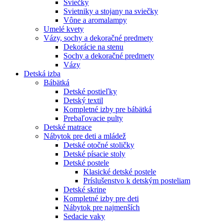
Sviečky
Svietniky a stojany na sviečky
Vône a aromalampy
Umelé kvety
Vázy, sochy a dekoračné predmety
Dekorácie na stenu
Sochy a dekoračné predmety
Vázy
Detská izba
Bábätká
Detské postieľky
Detský textil
Kompletné izby pre bábätká
Prebaľovacie pulty
Detské matrace
Nábytok pre deti a mládež
Detské otočné stoličky
Detské písacie stoly
Detské postele
Klasické detské postele
Príslušenstvo k detským posteliam
Detské skrine
Kompletné izby pre deti
Nábytok pre najmenších
Sedacie vaky