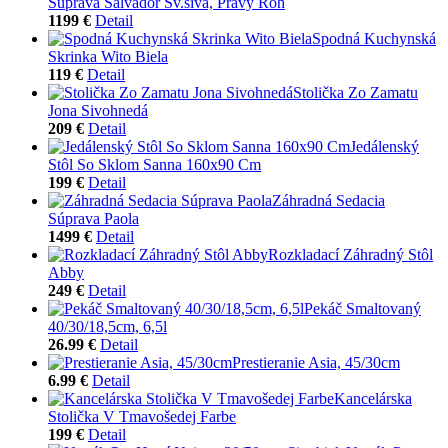
Súprava Salvador Sv.sivá, Pravý Roh
1199 €
Detail
Spodná Kuchynská
Skrinka Wito Biela
119 €
Detail
Stolička Zo Zamatu
Jona Sivohnedá
209 €
Detail
Jedálenský
Stôl So Sklom Sanna 160x90 Cm
199 €
Detail
Záhradná Sedacia
Súprava Paola
1499 €
Detail
Rozkladací Záhradný Stôl
Abby
249 €
Detail
Pekáč Smaltovaný
40/30/18,5cm, 6,5l
26.99 €
Detail
Prestieranie Asia, 45/30cm
6.99 €
Detail
Kancelárska
Stolička V Tmavošedej Farbe
199 €
Detail