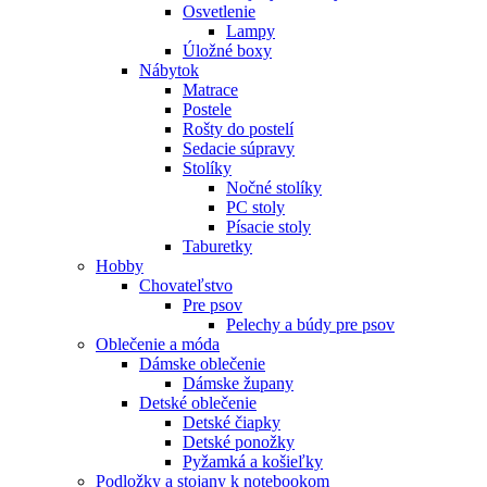
Osvetlenie
Lampy
Úložné boxy
Nábytok
Matrace
Postele
Rošty do postelí
Sedacie súpravy
Stolíky
Nočné stolíky
PC stoly
Písacie stoly
Taburetky
Hobby
Chovateľstvo
Pre psov
Pelechy a búdy pre psov
Oblečenie a móda
Dámske oblečenie
Dámske župany
Detské oblečenie
Detské čiapky
Detské ponožky
Pyžamká a košieľky
Podložky a stojany k notebookom