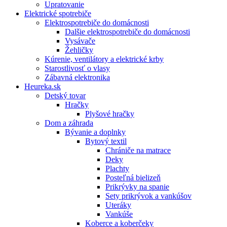
Upratovanie
Elektrické spotrebiče
Elektrospotrebiče do domácnosti
Dalšie elektrospotrebiče do domácnosti
Vysávače
Žehličky
Kúrenie, ventilátory a elektrické krby
Starostlivosť o vlasy
Zábavná elektronika
Heureka.sk
Detský tovar
Hračky
Plyšové hračky
Dom a záhrada
Bývanie a doplnky
Bytový textil
Chrániče na matrace
Deky
Plachty
Posteľná bielizeň
Prikrývky na spanie
Sety prikrývok a vankúšov
Uteráky
Vankúše
Koberce a koberčeky