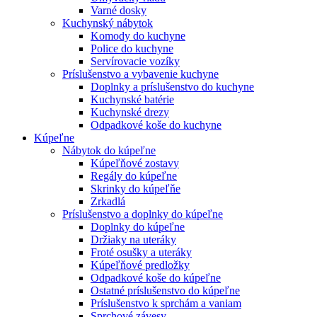
Varné dosky
Kuchynský nábytok
Komody do kuchyne
Police do kuchyne
Servírovacie vozíky
Príslušenstvo a vybavenie kuchyne
Doplnky a príslušenstvo do kuchyne
Kuchynské batérie
Kuchynské drezy
Odpadkové koše do kuchyne
Kúpeľne
Nábytok do kúpeľne
Kúpeľňové zostavy
Regály do kúpeľne
Skrinky do kúpeľňe
Zrkadlá
Príslušenstvo a doplnky do kúpeľne
Doplnky do kúpeľne
Držiaky na uteráky
Froté osušky a uteráky
Kúpeľňové predložky
Odpadkové koše do kúpeľne
Ostatné príslušenstvo do kúpeľne
Príslušenstvo k sprchám a vaniam
Sprchové závesy