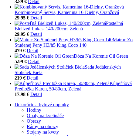
3.89 €
Detail
Kombinovaný Servis, Kamenina 16-Dielny, Oranžová
29.95 €
Detail
Posteľná
Bielizeň Lukas, 140/200cm, Zelená
29.95 €
Detail
Matrac Zo
Studenej Peny H3/h5 King Coco 140
479 €
Detail
Dóza Na Korenie Oil Green
5.99 €
Detail
Sada Jedálenských
Stoličiek Biela
219 €
Detail
Kúpeľňová
Predložka Karen, 50/80cm, Zelená
17.98 €
Detail
Dekorácie a bytové doplnky
Hodiny
Obaly na kvetináče
Obrazy
Rámy na obrazy
Stojany na kvety