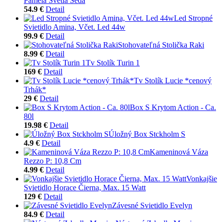
Pamela Svetlá Šedá
54.9 €
Detail
Led Stropné
Svietidlo Amina, Včet. Led 44w
99.9 €
Detail
Stohovateľná Stolička Raki
8.99 €
Detail
Tv Stolík Turin 1
169 €
Detail
Tv Stolík Lucie *cenový
Trhák*
29 €
Detail
Box S Krytom Action - Ca.
80l
19.98 €
Detail
Úložný Box Stckholm S
4.9 €
Detail
Kameninová Váza
Rezzo P: 10,8 Cm
4.99 €
Detail
Vonkajšie
Svietidlo Horace Čierna, Max. 15 Watt
129 €
Detail
Závesné Svietidlo Evelyn
84.9 €
Detail