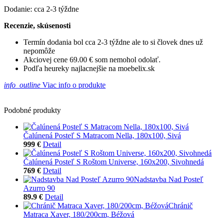
Dodanie: cca 2-3 týždne
Recenzie, skúsenosti
Termín dodania bol cca 2-3 týždne ale to si človek dnes už
nepomôže
Akciovej cene 69.00 € som nemohol odolať.
Podľa heureky najlacnejšie na moebelix.sk
info_outline
Viac info o produkte
Podobné produkty
Čalúnená Posteľ S Matracom Nella, 180x100, Sivá
999 €
Detail
Čalúnená Posteľ S Roštom Universe, 160x200, Sivohnedá
769 €
Detail
Nadstavba Nad Posteľ
Azurro 90
89.9 €
Detail
Chránič
Matraca Xaver, 180/200cm, Béžová