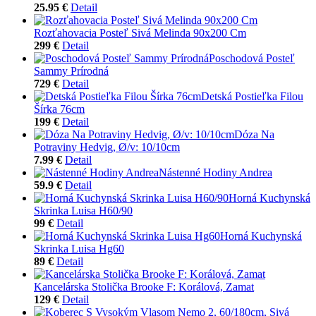
25.95 €
Detail
Rozťahovacia Posteľ Sivá Melinda 90x200 Cm
299 €
Detail
Poschodová Posteľ
Sammy Prírodná
729 €
Detail
Detská Postieľka Filou
Šírka 76cm
199 €
Detail
Dóza Na
Potraviny Hedvig, Ø/v: 10/10cm
7.99 €
Detail
Nástenné Hodiny Andrea
59.9 €
Detail
Horná Kuchynská
Skrinka Luisa H60/90
99 €
Detail
Horná Kuchynská
Skrinka Luisa Hg60
89 €
Detail
Kancelárska Stolička Brooke F: Korálová, Zamat
129 €
Detail