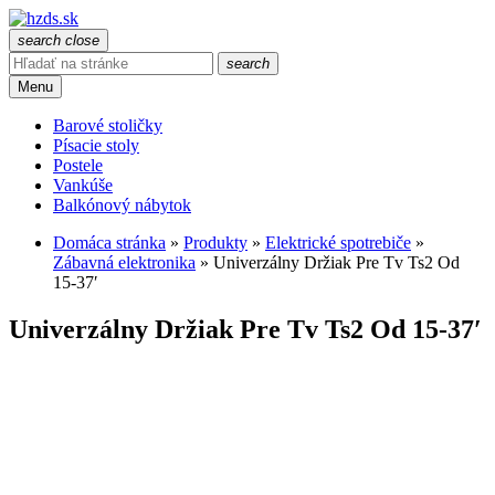
search
close
search
Menu
Barové stoličky
Písacie stoly
Postele
Vankúše
Balkónový nábytok
Domáca stránka
»
Produkty
»
Elektrické spotrebiče
»
Zábavná elektronika
»
Univerzálny Držiak Pre Tv Ts2 Od
15-37′
Univerzálny Držiak Pre Tv Ts2 Od 15-37′