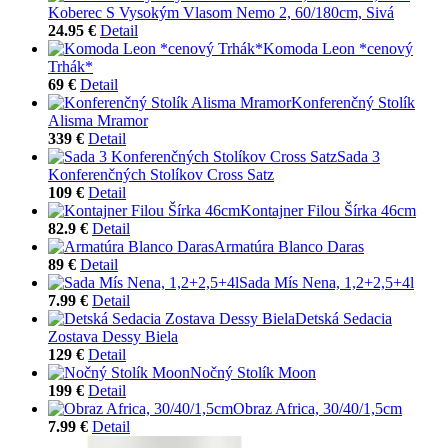
Koberec S Vysokým Vlasom Nemo 2, 60/180cm, Sivá
24.95 €
Detail
Komoda Leon *cenový
Trhák*
69 €
Detail
Konferenčný Stolík
Alisma Mramor
339 €
Detail
Sada 3
Konferenčných Stolíkov Cross Satz
109 €
Detail
Kontajner Filou Šírka 46cm
82.9 €
Detail
Armatúra Blanco Daras
89 €
Detail
Sada Mís Nena, 1,2+2,5+4l
7.99 €
Detail
Detská Sedacia
Zostava Dessy Biela
129 €
Detail
Nočný Stolík Moon
199 €
Detail
Obraz Africa, 30/40/1,5cm
7.99 €
Detail