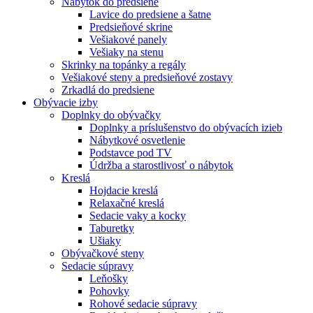
Nábytok do predsiene
Lavice do predsiene a šatne
Predsieňové skrine
Vešiakové panely
Vešiaky na stenu
Skrinky na topánky a regály
Vešiakové steny a predsieňové zostavy
Zrkadlá do predsiene
Obývacie izby
Doplnky do obývačky
Doplnky a príslušenstvo do obývacích izieb
Nábytkové osvetlenie
Podstavce pod TV
Údržba a starostlivosť o nábytok
Kreslá
Hojdacie kreslá
Relaxačné kreslá
Sedacie vaky a kocky
Taburetky
Ušiaky
Obývačkové steny
Sedacie súpravy
Leňošky
Pohovky
Rohové sedacie súpravy