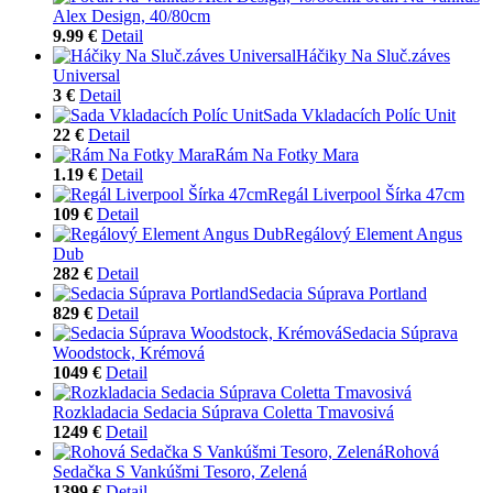
Alex Design, 40/80cm
9.99 €
Detail
Háčiky Na Sluč.záves
Universal
3 €
Detail
Sada Vkladacích Políc Unit
22 €
Detail
Rám Na Fotky Mara
1.19 €
Detail
Regál Liverpool Šírka 47cm
109 €
Detail
Regálový Element Angus
Dub
282 €
Detail
Sedacia Súprava Portland
829 €
Detail
Sedacia Súprava
Woodstock, Krémová
1049 €
Detail
Rozkladacia Sedacia Súprava Coletta Tmavosivá
1249 €
Detail
Rohová
Sedačka S Vankúšmi Tesoro, Zelená
1399 €
Detail