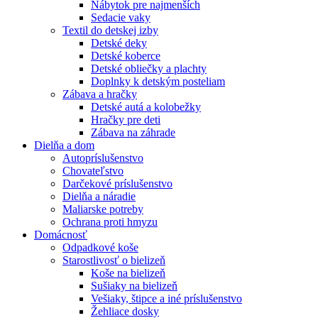
Nábytok pre najmenších
Sedacie vaky
Textil do detskej izby
Detské deky
Detské koberce
Detské obliečky a plachty
Doplnky k detským posteliam
Zábava a hračky
Detské autá a kolobežky
Hračky pre deti
Zábava na záhrade
Dielňa a dom
Autopríslušenstvo
Chovateľstvo
Darčekové príslušenstvo
Dielňa a náradie
Maliarske potreby
Ochrana proti hmyzu
Domácnosť
Odpadkové koše
Starostlivosť o bielizeň
Koše na bielizeň
Sušiaky na bielizeň
Vešiaky, štipce a iné príslušenstvo
Žehliace dosky