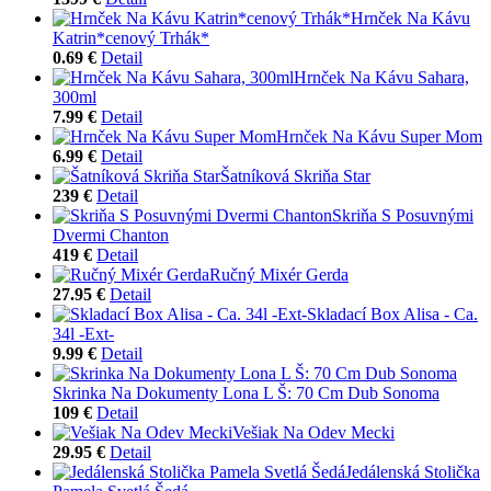
Hrnček Na Kávu
Katrin*cenový Trhák*
0.69 €
Detail
Hrnček Na Kávu Sahara,
300ml
7.99 €
Detail
Hrnček Na Kávu Super Mom
6.99 €
Detail
Šatníková Skriňa Star
239 €
Detail
Skriňa S Posuvnými
Dvermi Chanton
419 €
Detail
Ručný Mixér Gerda
27.95 €
Detail
Skladací Box Alisa - Ca.
34l -Ext-
9.99 €
Detail
Skrinka Na Dokumenty Lona L Š: 70 Cm Dub Sonoma
109 €
Detail
Vešiak Na Odev Mecki
29.95 €
Detail
Jedálenská Stolička