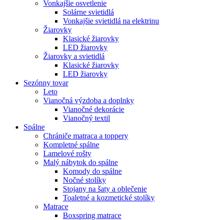
Vonkajšie osvetlenie
Solárne svietidlá
Vonkajšie svietidlá na elektrinu
Žiarovky
Klasické žiarovky
LED žiarovky
Žiarovky a svietidlá
Klasické žiarovky
LED žiarovky
Sezónny tovar
Leto
Vianočná výzdoba a doplnky
Vianočné dekorácie
Vianočný textil
Spálne
Chrániče matraca a toppery
Kompletné spálne
Lamelové rošty
Malý nábytok do spálne
Komody do spálne
Nočné stolíky
Stojany na šaty a oblečenie
Toaletné a kozmetické stolíky
Matrace
Boxspring matrace