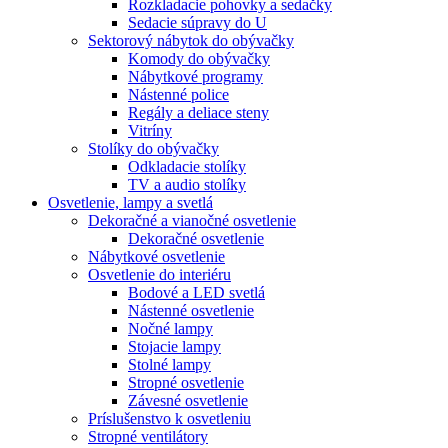
Rozkladacie pohovky a sedačky
Sedacie súpravy do U
Sektorový nábytok do obývačky
Komody do obývačky
Nábytkové programy
Nástenné police
Regály a deliace steny
Vitríny
Stolíky do obývačky
Odkladacie stolíky
TV a audio stolíky
Osvetlenie, lampy a svetlá
Dekoračné a vianočné osvetlenie
Dekoračné osvetlenie
Nábytkové osvetlenie
Osvetlenie do interiéru
Bodové a LED svetlá
Nástenné osvetlenie
Nočné lampy
Stojacie lampy
Stolné lampy
Stropné osvetlenie
Závesné osvetlenie
Príslušenstvo k osvetleniu
Stropné ventilátory