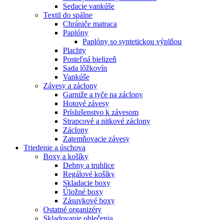
Sedacie vankúše
Textil do spálne
Chrániče matraca
Paplóny
Paplóny so syntetickou výplňou
Plachty
Posteľná bielizeň
Sada lôžkovín
Vankúše
Závesy a záclony
Garniže a tyče na záclony
Hotové závesy
Príslušenstvo k závesom
Strapcové a nitkové záclony
Záclony
Zatemňovacie závesy
Triedenie a úschova
Boxy a košíky
Debny a truhlice
Regálové košíky
Skladacie boxy
Úložné boxy
Zásuvkové boxy
Ostatné organizéry
Skladovanie oblečenia