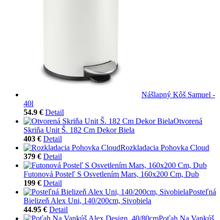
Nášlapný Kôš Samuel -
40l
54.9 €
Detail
Otvorená
Skriňa Unit Š. 182 Cm Dekor Biela
403 €
Detail
Rozkladacia Pohovka Cloud
379 €
Detail
Futonová Posteľ S Osvetlením Mars, 160x200 Cm, Dub
199 €
Detail
Posteľná
Bielizeň Alex Uni, 140/200cm, Sivobiela
44.95 €
Detail
Poťah Na Vankúš