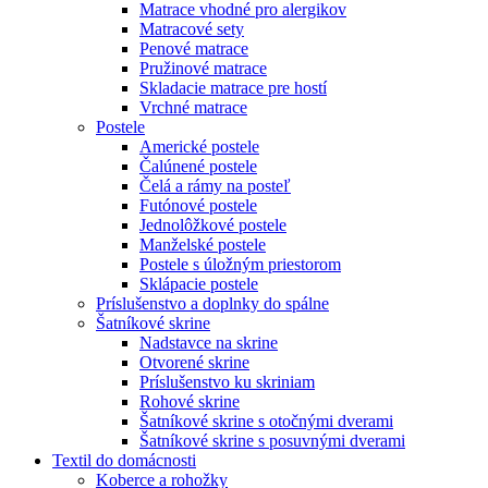
Matrace vhodné pro alergikov
Matracové sety
Penové matrace
Pružinové matrace
Skladacie matrace pre hostí
Vrchné matrace
Postele
Americké postele
Čalúnené postele
Čelá a rámy na posteľ
Futónové postele
Jednolôžkové postele
Manželské postele
Postele s úložným priestorom
Sklápacie postele
Príslušenstvo a doplnky do spálne
Šatníkové skrine
Nadstavce na skrine
Otvorené skrine
Príslušenstvo ku skriniam
Rohové skrine
Šatníkové skrine s otočnými dverami
Šatníkové skrine s posuvnými dverami
Textil do domácnosti
Koberce a rohožky