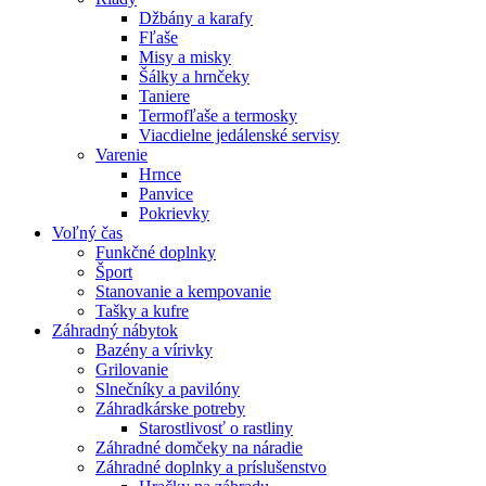
Džbány a karafy
Fľaše
Misy a misky
Šálky a hrnčeky
Taniere
Termofľaše a termosky
Viacdielne jedálenské servisy
Varenie
Hrnce
Panvice
Pokrievky
Voľný čas
Funkčné doplnky
Šport
Stanovanie a kempovanie
Tašky a kufre
Záhradný nábytok
Bazény a vírivky
Grilovanie
Slnečníky a pavilóny
Záhradkárske potreby
Starostlivosť o rastliny
Záhradné domčeky na náradie
Záhradné doplnky a príslušenstvo