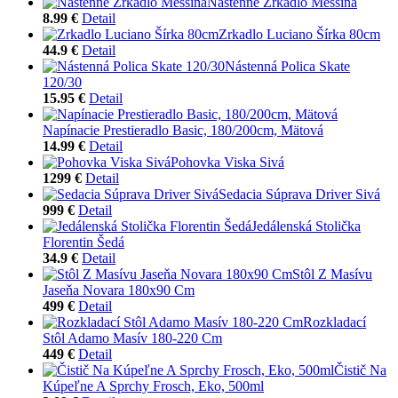
Nástenné Zrkadlo Messina
8.99 €
Detail
Zrkadlo Luciano Šírka 80cm
44.9 €
Detail
Nástenná Polica Skate
120/30
15.95 €
Detail
Napínacie Prestieradlo Basic, 180/200cm, Mätová
14.99 €
Detail
Pohovka Viska Sivá
1299 €
Detail
Sedacia Súprava Driver Sivá
999 €
Detail
Jedálenská Stolička
Florentin Šedá
34.9 €
Detail
Stôl Z Masívu
Jaseňa Novara 180x90 Cm
499 €
Detail
Rozkladací
Stôl Adamo Masív 180-220 Cm
449 €
Detail
Čistič Na
Kúpeľne A Sprchy Frosch, Eko, 500ml