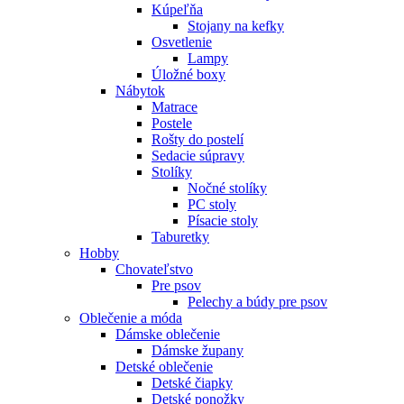
Kúpeľňa
Stojany na kefky
Osvetlenie
Lampy
Úložné boxy
Nábytok
Matrace
Postele
Rošty do postelí
Sedacie súpravy
Stolíky
Nočné stolíky
PC stoly
Písacie stoly
Taburetky
Hobby
Chovateľstvo
Pre psov
Pelechy a búdy pre psov
Oblečenie a móda
Dámske oblečenie
Dámske župany
Detské oblečenie
Detské čiapky
Detské ponožky