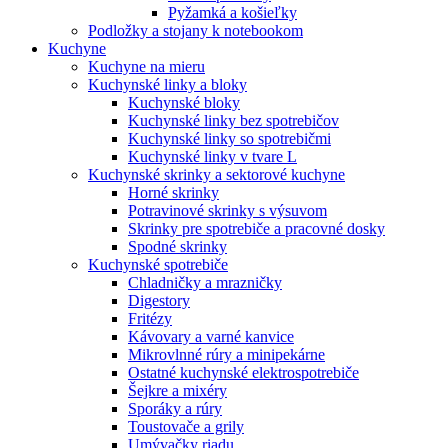
Pyžamká a košieľky
Podložky a stojany k notebookom
Kuchyne
Kuchyne na mieru
Kuchynské linky a bloky
Kuchynské bloky
Kuchynské linky bez spotrebičov
Kuchynské linky so spotrebičmi
Kuchynské linky v tvare L
Kuchynské skrinky a sektorové kuchyne
Horné skrinky
Potravinové skrinky s výsuvom
Skrinky pre spotrebiče a pracovné dosky
Spodné skrinky
Kuchynské spotrebiče
Chladničky a mrazničky
Digestory
Fritézy
Kávovary a varné kanvice
Mikrovlnné rúry a minipekárne
Ostatné kuchynské elektrospotrebiče
Šejkre a mixéry
Sporáky a rúry
Toustovače a grily
Umývačky riadu