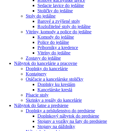
Rohové kuchynské lavice
Sedacie lavice do jedálne
Stoličky do jedálne
Stoly do jedálne
Barové a zvýšené stoly
Rozložitelné stoly do jedálne
Vitríny, komody a police do jedálne
Komody do jedálne
Police do jedálne
Príborníky a kredence
Vitríny do jedálne
Zostavy do jedálne
Nábytok do kancelárie a pracovne
Doplnky do kancelárie
Kontajnery
Otáčacie a kancelárske stoličky
Doplnky ku kreslám
Kancelárske kreslá
Písacie stoly
Skrinky a regály do kancelárie
Nábytok do šatne a predsiene
Doplnky a príslušenstvo do predsiene
Doplnkový nábytok do predsiene
Stojany a vozíky na šaty do predsiene
Stojany na dáždníky