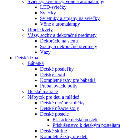
Sviečky, svietniky, vône a aromalampy
LED-sviečky
Sviečky
Svietniky a stojany na sviečky
Vône a aromalampy
Umelé kvety
Vázy, sochy a dekoračné predmety
Dekorácie na stenu
Sochy a dekoračné predmety
Vázy
Detská izba
Bábätká
Detské postieľky
Detský textil
Kompletné izby pre bábätká
Prebaľovacie pulty
Detské matrace
Nábytok pre deti a mládež
Detské otočné stoličky
Detské písacie stoly
Detské postele
Klasické detské postele
Príslušenstvo k detským posteliam
Detské skrine
Kompletné izby pre deti