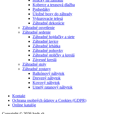
Hračky na záhradu
Koberce a terasová dlažba
Podsedáky
Úložné boxy do záhrady
Vykurovacie telesá
Záhradné dekorácie
Záhradné osvetlenie
Záhradné sedenie
Záhradné hojdačky a siete
Záhradné lavice
Záhradné lehátka
Záhradné pohovky
Záhradné stoličky a kreslá
Závesné kreslá
Záhradné stoly
Záhradné zostavy
Balkónový nábytok
Drevený nábytok
Kovový nábytok
Umelý ratanový nábytok
Kontakt
Ochrana osobných údajov a Cookies (GDPR)
Online katalóg
Copyright © 2026 hzds.sk