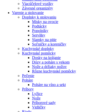
Viacúčelové vozíky
Závesné organizéry
Varenie a stolovanie
Doplnky k stolovaniu
Misky na ovocie
Podtácky
Popolníky
Servítky
Slamky na pitie
Soľničky a koreničky
Kuchynské doplnky
Kuchynské pomôcky
Dosky na krájanie
Dózy a poháre s vekom
Nože a držiaky nožov
Rôzne kuchynské pomôcky
Pečenie
Poháre
Poháre na víno a sekt
Príbory
Lyžice
Nože
Príborové sady
Vidličky
Riady