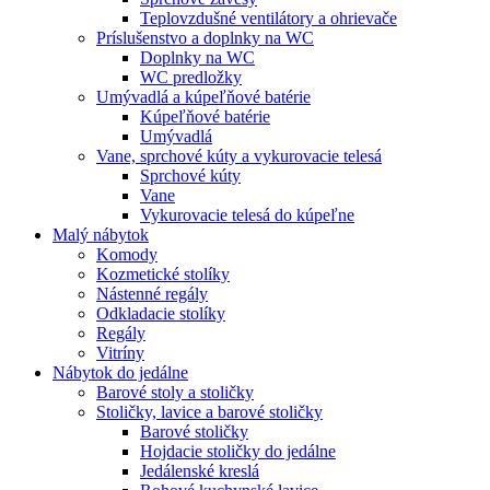
Teplovzdušné ventilátory a ohrievače
Príslušenstvo a doplnky na WC
Doplnky na WC
WC predložky
Umývadlá a kúpeľňové batérie
Kúpeľňové batérie
Umývadlá
Vane, sprchové kúty a vykurovacie telesá
Sprchové kúty
Vane
Vykurovacie telesá do kúpeľne
Malý nábytok
Komody
Kozmetické stolíky
Nástenné regály
Odkladacie stolíky
Regály
Vitríny
Nábytok do jedálne
Barové stoly a stoličky
Stoličky, lavice a barové stoličky
Barové stoličky
Hojdacie stoličky do jedálne
Jedálenské kreslá