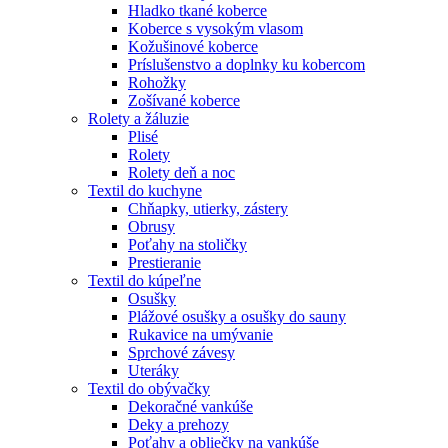
Hladko tkané koberce
Koberce s vysokým vlasom
Kožušinové koberce
Príslušenstvo a doplnky ku kobercom
Rohožky
Zošívané koberce
Rolety a žáluzie
Plisé
Rolety
Rolety deň a noc
Textil do kuchyne
Chňapky, utierky, zástery
Obrusy
Poťahy na stoličky
Prestieranie
Textil do kúpeľne
Osušky
Plážové osušky a osušky do sauny
Rukavice na umývanie
Sprchové závesy
Uteráky
Textil do obývačky
Dekoračné vankúše
Deky a prehozy
Poťahy a obliečky na vankúše