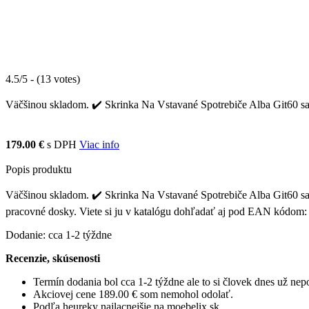
4.5/5 - (13 votes)
Väčšinou skladom. ✔️ Skrinka Na Vstavané Spotrebiče Alba Git60 sa 
179.00 €
s DPH
Viac info
Popis produktu
Väčšinou skladom. ✔️ Skrinka Na Vstavané Spotrebiče Alba Git60 sa 
pracovné dosky. Viete si ju v katalógu dohľadať aj pod EAN kódo
Dodanie: cca 1-2 týždne
Recenzie, skúsenosti
Termín dodania bol cca 1-2 týždne ale to si človek dnes už ne
Akciovej cene 189.00 € som nemohol odolať.
Podľa heureky najlacnejšie na moebelix.sk