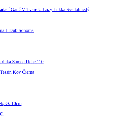
adací Gauč V Tvare U Lazy Lukka Svetlohnedý
ona L Dub Sonoma
krinka Samoa Uebe 110
Tessin Kov Čierna
eb, Ø: 10cm
0l