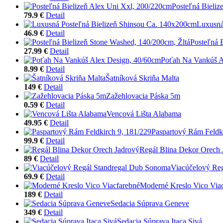
Posteľná Bieliz
79.9 €
Detail
Luxusná
46.9 €
Detail
Posteľná 
27.99 €
Detail
Poťah Na Vankúš A
8.99 €
Detail
Šatníková Skriňa Malta
149 €
Detail
Zažehlovacia Páska 5m
0.59 €
Detail
Vencová Lišta Alabama
49.95 €
Detail
Paspartový Rám Feldki
99.9 €
Detail
Regál Blina Dekor Orech 
89 €
Detail
Viacúčelový Re
69.9 €
Detail
Moderné Kreslo Vico Via
189 €
Detail
Sedacia Súprava Geneve
349 €
Detail
Sedacia Súprava Itaca Sivá