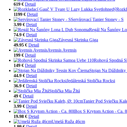
619 €
Detail
Rozkl
1199 €
Detail
Servírovací Tanier Stoney - S
3.99 €
Detail
Regál Na Šanóny L
74.9 €
Detail
Závesná Skrinka Giga
49.95 €
Detail
Avensis Avensis
199 €
Detail
Rohová Spodná S
149 €
Detail
Stojan Na Dáždniky 
44.9 €
Detail
Jedálenská Stolička Rocksi
36.9 €
Detail
Stolička Mia Žltá
49 €
Detail
Tanier Pod Sviečku Kal
3.99 €
Detail
Box S Krytom Action - Ca. 8
19.98 €
Detail
Umelá Ruža 46cm
1.99 €
Detail