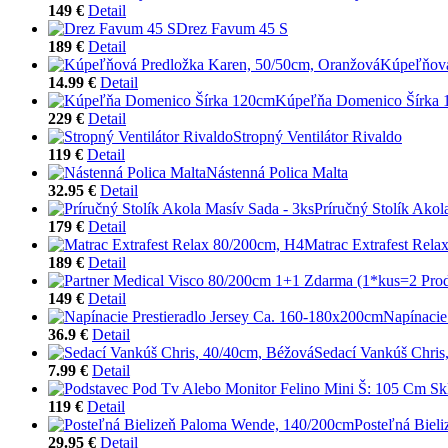
149 €
Detail
Drez Favum 45 S
189 €
Detail
Kúpeľňová
14.99 €
Detail
Kúpeľňa Domenico Šírka
229 €
Detail
Stropný Ventilátor Rivaldo
119 €
Detail
Nástenná Polica Malta
32.95 €
Detail
Príručný Stolík Akol
179 €
Detail
Matrac Extrafest Rela
189 €
Detail
149 €
Detail
Napínacie
36.9 €
Detail
Sedací Vankúš Chris
7.99 €
Detail
119 €
Detail
Posteľná Biel
29.95 €
Detail