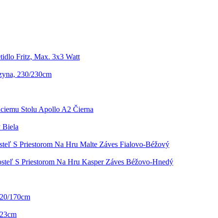
idlo Fritz, Max. 3x3 Watt
zyna, 230/230cm
aciemu Stolu Apollo A2 Čierna
 Biela
steľ S Priestorom Na Hru Malte Záves Fialovo-Béžový
osteľ S Priestorom Na Hru Kasper Záves Béžovo-Hnedý
120/170cm
: 23cm