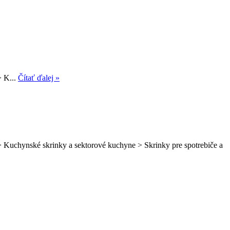
> K...
Čítať ďalej »
> Kuchynské skrinky a sektorové kuchyne > Skrinky pre spotrebiče a