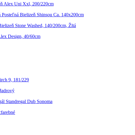
eň Alex Uni Xxl, 200/220cm
 Posteľná Bielizeň Shinsou Ca. 140x200cm
Bielizeň Stone Washed, 140/200cm, Žltá
lex Design, 40/60cm
rch 9, 181/229
Jadrový
gál Standregal Dub Sonoma
cfarebné