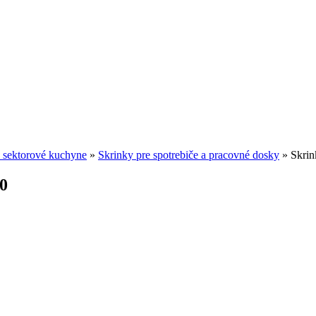
 sektorové kuchyne
»
Skrinky pre spotrebiče a pracovné dosky
»
Skrin
0