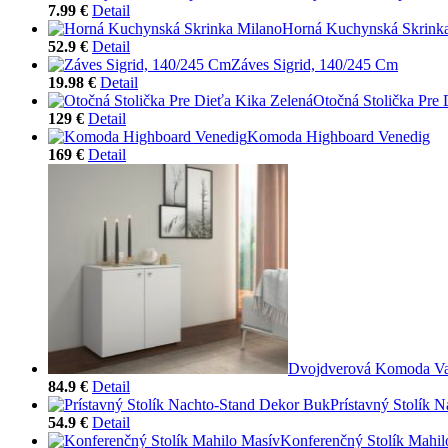
7.99 €
Detail
Horná Kuchynská Skrink
52.9 €
Detail
Záves Sigrid, 140/245 Cm
19.98 €
Detail
Otočná Stolička Pre 
129 €
Detail
Komoda Highboard Venedig
169 €
Detail
Dvojdverová Komoda Va
84.9 €
Detail
Prístavný Stolík 
54.9 €
Detail
Konferenčný Stolík Mahil