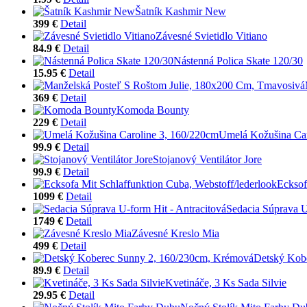
Šatník Kashmir New
399 €
Detail
Závesné Svietidlo Vitiano
84.9 €
Detail
Nástenná Polica Skate 120/30
15.95 €
Detail
369 €
Detail
Komoda Bounty
229 €
Detail
Umelá Kožušina Car
99.9 €
Detail
Stojanový Ventilátor Jore
99.9 €
Detail
Ecksof
1099 €
Detail
Sedacia Súprava U
1749 €
Detail
Závesné Kreslo Mia
499 €
Detail
Detský Kob
89.9 €
Detail
Kvetináče, 3 Ks Sada Silvie
29.95 €
Detail