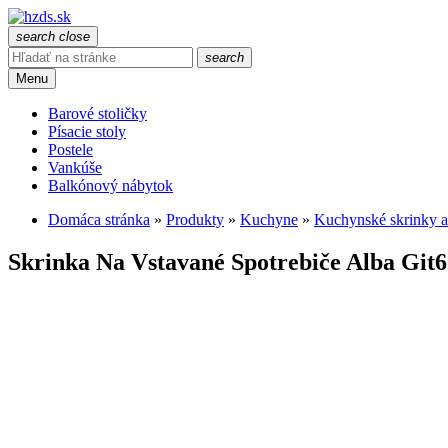
search
close
search
Menu
Barové stoličky
Písacie stoly
Postele
Vankúše
Balkónový nábytok
Domáca stránka
»
Produkty
»
Kuchyne
»
Kuchynské skrinky a
Skrinka Na Vstavané Spotrebiče Alba Git6