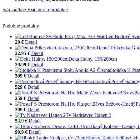
info_outline
Viac info o produkte
Podobné produkty
Led Bodové Sviet
20 €
Detail
Denná Prikrývka Gra
22.95 €
Detail
Deka Hainy, 150/200cm
29.99 €
Detail
Stolička K Pís
309 €
Detail
Poschodová Posteľ Sammy
529 €
Detail
Po
259 €
Detail
P
399 €
Detail
Tv Nadstavec Hagen 2
53.9 €
Detail
Tkaný Koberec Desire, 
99.9 €
Detail
Hlboký Tanier Eclilpse, Ø