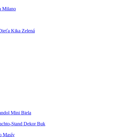
a Milano
Dieťa Kika Zelená
ndol Mini Biela
Nachto-Stand Dekor Buk
o Masív