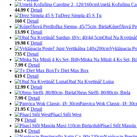
Umelá Kožušina Car
44.99 €
Detail
Drez Simpla 45 S Tg
160 €
Detail
Kúpeľňová Pre
13.99 €
Detail
Obal Na Kvetináč
19.98 €
Detail
Vyklápacia Po
735 €
Detail
Miska Na Müsli 4 Ks Set, Bi
7.99 €
Detail
Tv Diel Max Box
619 €
Detail
Obal Na Kvetináč Luisa
12.99 €
Detail
Obrus Steffi, 80/80cm, Biela
7.99 €
Detail
Panvica Wok Classic, Ø: 30
21.95 €
Detail
Písací Stôl West
79 €
Detail
Písací Stôl Masol
84.9 €
Detail
Napínacie Presti