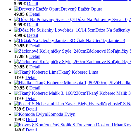
5.99 €
Detail
Drevený Etažér Opura
49.95 €
Detail
Dóza Na Potraviny Svea - 0,7
9.99 €
Detail
Dóza Na Sušienky 
4.99 €
Detail
Držiak Na Uteráky Jamie - 3
29.95 €
Detail
Záclonové Koľajničky 
17.98 €
Detail
Záclonové Koľajničky 
29.95 €
Detail
Tkaný Koberec Lima
119 €
Detail
Hladko
29.95 €
Detail
Tkaný Koberec Malik 3
119 €
Detail
Posteľ S N
739 €
Detail
Komoda Evlyn
199 €
Detail
Kov
149 €
Detail