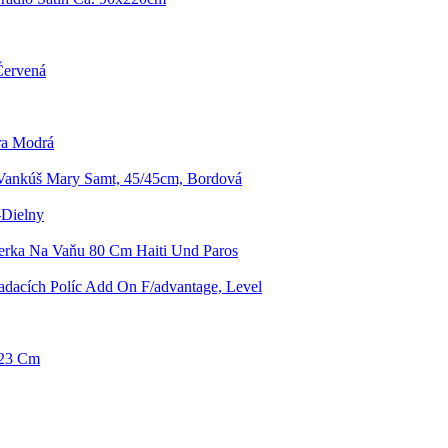
Červená
ra Modrá
Vankúš Mary Samt, 45/45cm, Bordová
-Dielny
erka Na Vaňu 80 Cm Haiti Und Paros
adacích Políc Add On F/advantage, Level
 23 Cm