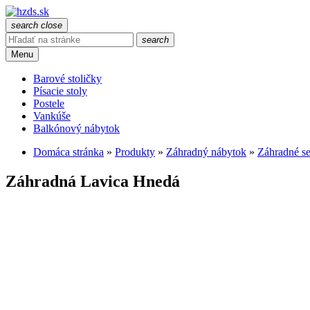
search
close
search
Menu
Barové stoličky
Písacie stoly
Postele
Vankúše
Balkónový nábytok
Domáca stránka
»
Produkty
»
Záhradný nábytok
»
Záhradné s
Záhradná Lavica Hnedá