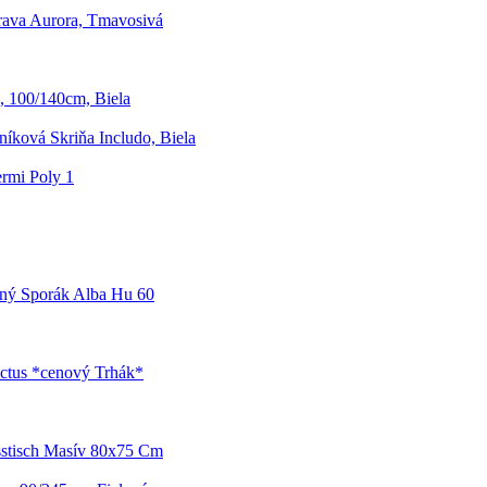
rava Aurora, Tmavosivá
, 100/140cm, Biela
níková Skriňa Includo, Biela
rmi Poly 1
ný Sporák Alba Hu 60
ctus *cenový Trhák*
sstisch Masív 80x75 Cm