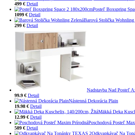
499 €
Detail
Posteľ Boxspring Sp
1099 €
Detail
Barová Stolička Wohnling
299 €
Detail
Nadstavba Nad Posteľ A
99.9 €
Detail
Nástenná Dekorácia Plain
19.98 €
Detail
Mäkká Deka Kusche
12.99 €
Detail
Poschodová Posteľ Max
589 €
Detail
Odkvapkávač Na Top