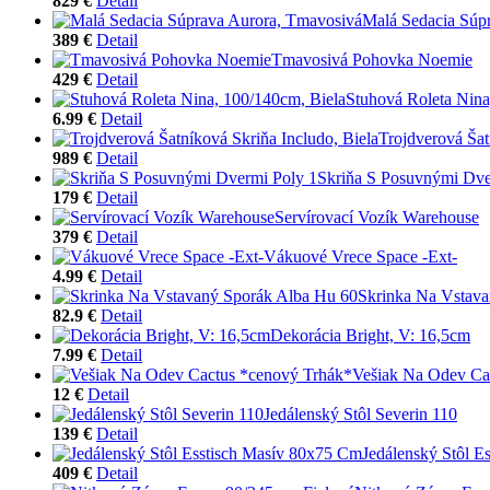
829 €
Detail
Malá Sedacia Súp
389 €
Detail
Tmavosivá Pohovka Noemie
429 €
Detail
Stuhová Roleta Nina
6.99 €
Detail
Trojdverová Šat
989 €
Detail
Skriňa S Posuvnými Dve
179 €
Detail
Servírovací Vozík Warehouse
379 €
Detail
Vákuové Vrece Space -Ext-
4.99 €
Detail
Skrinka Na Vstava
82.9 €
Detail
Dekorácia Bright, V: 16,5cm
7.99 €
Detail
Vešiak Na Odev Ca
12 €
Detail
Jedálenský Stôl Severin 110
139 €
Detail
Jedálenský Stôl E
409 €
Detail