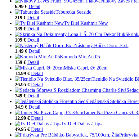
Nitkový Záves Fran
6.99 €
Detail
Taburetka Seaside
219 €
Detail
Tv Diel Kashmir New
189 €
Detail
Skrin
109 €
Detail
Nástenný Háčik Doro -Ext-
1.49 €
Detail
Komoda Miri Au 05
159 €
Detail
Miska Capri, Ø: 20cm
14.99 €
Detail
Tienidlo Na Svietidlo B
26.95 €
Detail
Sedac
749 €
Detail
Jedálenská Stolička Flore
34.9 €
Detail
Tanier Na Pizzu Capri, Ø: 
12.99 €
Detail
Tv Diel Dallas -Top-
49.95 €
Detail
Prikrývka