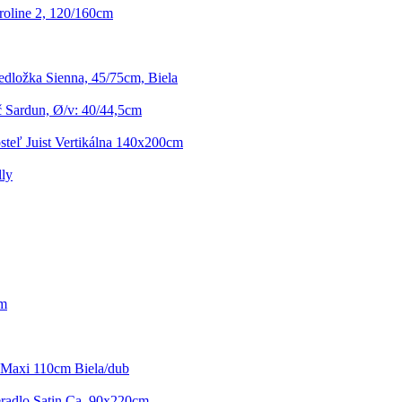
oline 2, 120/160cm
dložka Sienna, 45/75cm, Biela
 Sardun, Ø/v: 40/44,5cm
steľ Juist Vertikálna 140x200cm
lly
cm
a Maxi 110cm Biela/dub
eradlo Satin Ca. 90x220cm