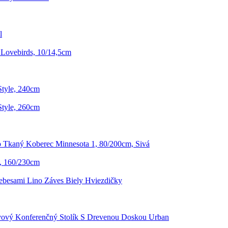
l
Lovebirds, 10/14,5cm
Style, 240cm
Style, 260cm
 Tkaný Koberec Minnesota 1, 80/200cm, Sivá
, 160/230cm
ebesami Lino Záves Biely Hviezdičky
ový Konferenčný Stolík S Drevenou Doskou Urban