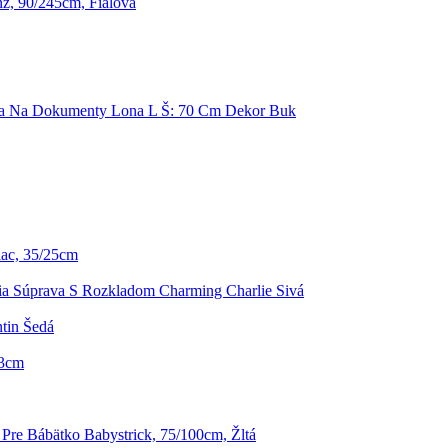
z, 90/245cm, Fialová
ka Na Dokumenty Lona L Š: 70 Cm Dekor Buk
lac, 35/25cm
ia Súprava S Rozkladom Charming Charlie Sivá
ntin Šedá
33cm
 Pre Bábätko Babystrick, 75/100cm, Žltá