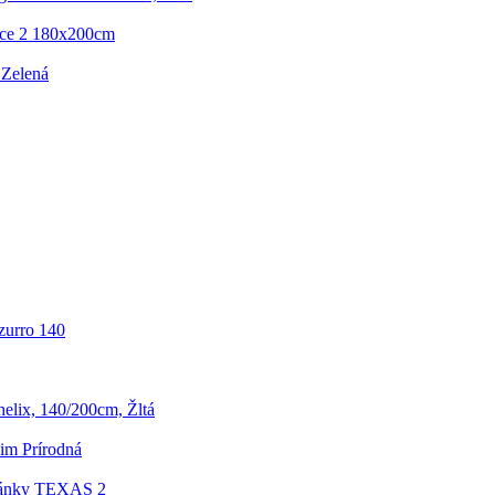
ace 2 180x200cm
 Zelená
zurro 140
lix, 140/200cm, Žltá
im Prírodná
ánky TEXAS 2