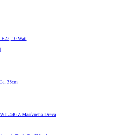
 E27, 10 Watt
l
Ca. 35cm
k Wl1.446 Z Masívneho Dreva