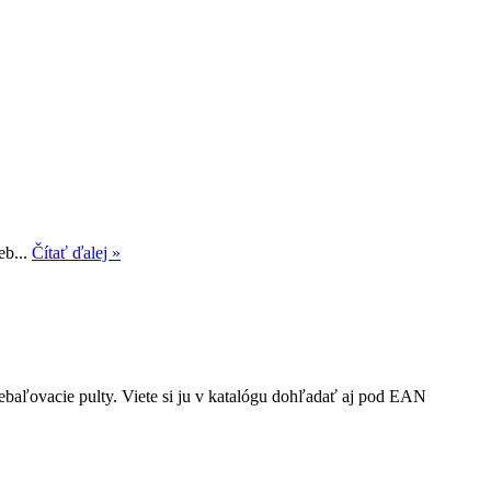
eb...
Čítať ďalej »
ebaľovacie pulty. Viete si ju v katalógu dohľadať aj pod EAN