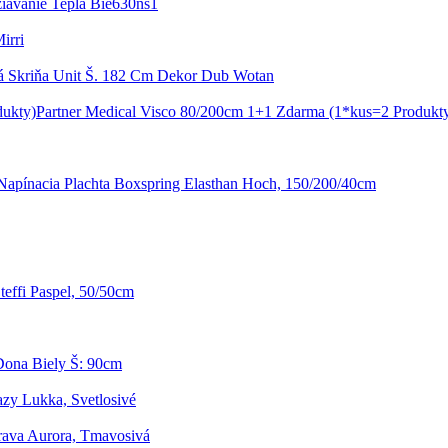
iavanie Tepla Bie630ns1
irri
á Skriňa Unit Š. 182 Cm Dekor Dub Wotan
Partner Medical Visco 80/200cm 1+1 Zdarma (1*kus=2 Produkt
Napínacia Plachta Boxspring Elasthan Hoch, 150/200/40cm
effi Paspel, 50/50cm
Dona Biely Š: 90cm
zy Lukka, Svetlosivé
rava Aurora, Tmavosivá