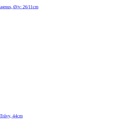
agnus, Ø/v: 26/11cm
 Trávy, 44cm