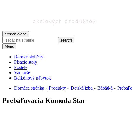
search
close
search
Menu
Barové stoličky
Písacie stoly
Postele
Vankúše
Balkónový nábytok
Domáca stránka
»
Produkty
»
Detská izba
»
Bábätká
»
Prebaľo
Prebaľovacia Komoda Star