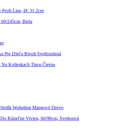
 Profi Line, Ø: 31,2cm
 60/245cm, Biela
cm
ka Pre Dieťa Rivoli Svetlozelená
a Na Kolieskach Tinos Čierna
 Stolík Wohnling Mangové Drevo
Do Kúpeľne Vivien, 60/90cm, Svetlosivá