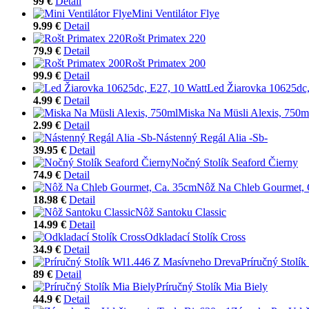
99 €
Detail
Mini Ventilátor Flye
9.99 €
Detail
Rošt Primatex 220
79.9 €
Detail
Rošt Primatex 200
99.9 €
Detail
Led Žiarovka 10625dc,
4.99 €
Detail
Miska Na Müsli Alexis, 750m
2.99 €
Detail
Nástenný Regál Alia -Sb-
39.95 €
Detail
Nočný Stolík Seaford Čierny
74.9 €
Detail
Nôž Na Chleb Gourmet, 
18.98 €
Detail
Nôž Santoku Classic
14.99 €
Detail
Odkladací Stolík Cross
34.9 €
Detail
Príručný Stolí
89 €
Detail
Príručný Stolík Mia Biely
44.9 €
Detail