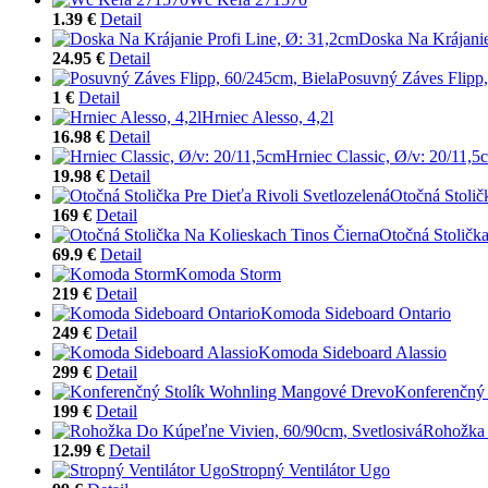
1.39 €
Detail
Doska Na Krájanie
24.95 €
Detail
Posuvný Záves Flipp,
1 €
Detail
Hrniec Alesso, 4,2l
16.98 €
Detail
Hrniec Classic, Ø/v: 20/11,5
19.98 €
Detail
Otočná Stolič
169 €
Detail
Otočná Stoličk
69.9 €
Detail
Komoda Storm
219 €
Detail
Komoda Sideboard Ontario
249 €
Detail
Komoda Sideboard Alassio
299 €
Detail
Konferenčný
199 €
Detail
Rohožka 
12.99 €
Detail
Stropný Ventilátor Ugo