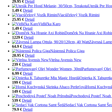
29.95 €
Detail
Uterák Pre Hos
1.49 €
Detail
Viacúčelový Vozík Rimini
25.95 €
Detail
Vidlička Karo
1.49 €
Detail
Domček Na Hranie Axi Robi
1229 €
Detail
Závesná Lampa
64.9 €
Detail
Nástenná Polica Giga
28.95 €
Detail
Vitrína Avensis New
239 €
Detail
Parfumovaný Olej
6.99 €
Detail
Opierka K Taburet
199 €
Detail
Horná Kuchynsk
149 €
Detail
Poschodová Posteľ Noah 
539 €
Detail
Sedací Vak Cortona Samt Še
79.9 €
Detail