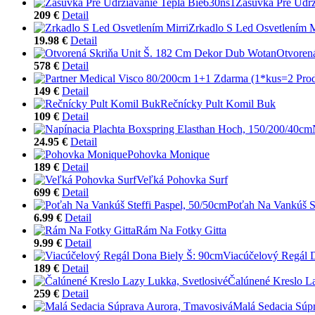
Zásuvka Pre Udrž
209 €
Detail
Zrkadlo S Led Osvetlením M
19.98 €
Detail
Otvoren
578 €
Detail
149 €
Detail
Rečnícky Pult Komil Buk
109 €
Detail
24.95 €
Detail
Pohovka Monique
189 €
Detail
Veľká Pohovka Surf
699 €
Detail
Poťah Na Vankúš St
6.99 €
Detail
Rám Na Fotky Gitta
9.99 €
Detail
Viacúčelový Regál 
189 €
Detail
Čalúnené Kreslo La
259 €
Detail
Malá Sedacia Súp