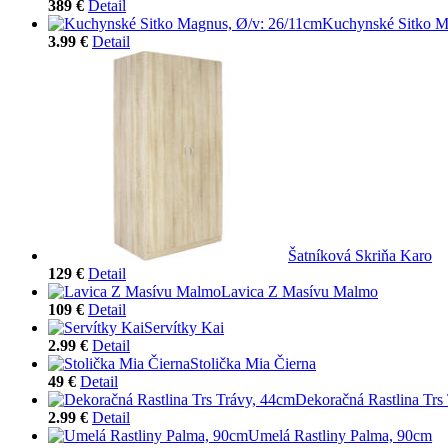
389 €
Detail
Kuchynské Sitko M
3.99 €
Detail
Šatníková Skriňa Karo
129 €
Detail
Lavica Z Masívu Malmo
109 €
Detail
Servítky Kai
2.99 €
Detail
Stolička Mia Čierna
49 €
Detail
Dekoračná Rastlina Trs
2.99 €
Detail
Umelá Rastliny Palma, 90cm