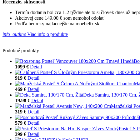
Recenzie, skúsenosti
Termín dodania bol cca 1-2 týždne ale to si človek dnes už ne
Akciovej cene 149.00 € som nemohol odolať.
Podľa heureky najlacnejšie na moebelix.sk
info_outline
Viac info o produkte
Podobné produkty
Bo
1099 €
Detail
919 €
Detail
Ma
469 €
Detail
Deka Samira, 130/170 Cm, Ž
19.98 €
Detail
Manželská Po
319 €
Detail
579 €
Detail
Posteľ S 
399 €
Detail
Wc Kefa 271570