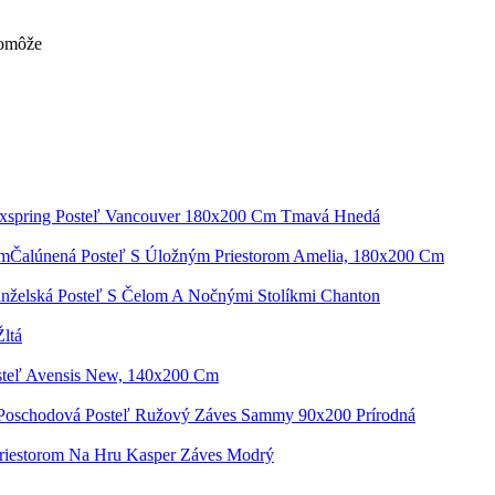
pomôže
xspring Posteľ Vancouver 180x200 Cm Tmavá Hnedá
Čalúnená Posteľ S Úložným Priestorom Amelia, 180x200 Cm
nželská Posteľ S Čelom A Nočnými Stolíkmi Chanton
ltá
steľ Avensis New, 140x200 Cm
Poschodová Posteľ Ružový Záves Sammy 90x200 Prírodná
Priestorom Na Hru Kasper Záves Modrý