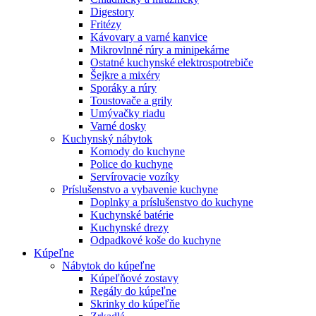
Digestory
Fritézy
Kávovary a varné kanvice
Mikrovlnné rúry a minipekárne
Ostatné kuchynské elektrospotrebiče
Šejkre a mixéry
Sporáky a rúry
Toustovače a grily
Umývačky riadu
Varné dosky
Kuchynský nábytok
Komody do kuchyne
Police do kuchyne
Servírovacie vozíky
Príslušenstvo a vybavenie kuchyne
Doplnky a príslušenstvo do kuchyne
Kuchynské batérie
Kuchynské drezy
Odpadkové koše do kuchyne
Kúpeľne
Nábytok do kúpeľne
Kúpeľňové zostavy
Regály do kúpeľne
Skrinky do kúpeľňe