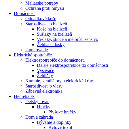
Maliarske potreby
Ochrana proti hmyzu
Domácnosť
Odpadkové koše
Starostlivosť o bielizeň
Koše na bielizeň
Sušiaky na bielizeň
Vešiaky, štipce a iné príslušenstvo
Žehliace dosky
Upratovanie
Elektrické spotrebiče
Elektrospotrebiče do domácnosti
Dalšie elektrospotrebiče do domácnosti
Vysávače
Žehličky
Kúrenie, ventilátory a elektrické krby
Starostlivosť o vlasy
Zábavná elektronika
Heureka.sk
Detský tovar
Hračky
Plyšové hračky
Dom a záhrada
Bývanie a doplnky
Bytový textil