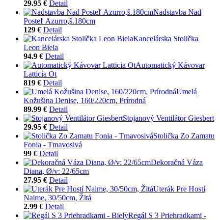
29.95 €
Detail
Nadstavba Nad
Posteľ Azurro,š.180cm
129 €
Detail
Kancelárska Stolička
Leon Biela
94.9 €
Detail
Automatický Kávovar
Latticia Ot
819 €
Detail
Umelá
Kožušina Denise, 160/220cm, Prírodná
89.99 €
Detail
Stojanový Ventilátor Giesbert
29.95 €
Detail
Stolička Zo Zamatu
Fonia - Tmavosivá
99 €
Detail
Dekoračná Váza
Diana, Ø/v: 22/65cm
27.95 €
Detail
Uterák Pre Hostí
Naime, 30/50cm, Žltá
2.99 €
Detail
Regál S 3 Priehradkami -