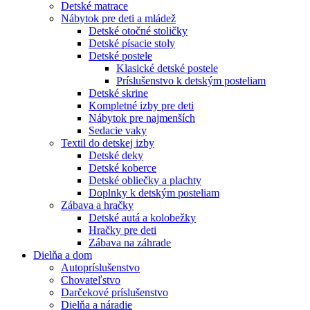
Detské matrace
Nábytok pre deti a mládež
Detské otočné stoličky
Detské písacie stoly
Detské postele
Klasické detské postele
Príslušenstvo k detským posteliam
Detské skrine
Kompletné izby pre deti
Nábytok pre najmenších
Sedacie vaky
Textil do detskej izby
Detské deky
Detské koberce
Detské obliečky a plachty
Doplnky k detským posteliam
Zábava a hračky
Detské autá a kolobežky
Hračky pre deti
Zábava na záhrade
Dielňa a dom
Autopríslušenstvo
Chovateľstvo
Darčekové príslušenstvo
Dielňa a náradie