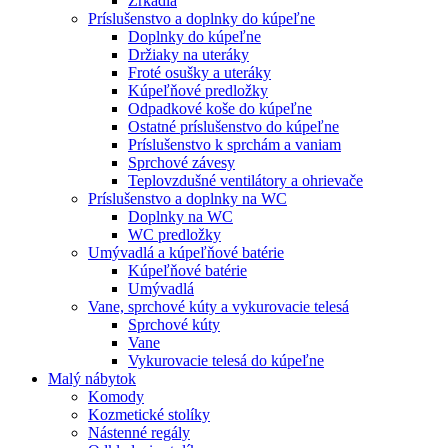
Zrkadlá
Príslušenstvo a doplnky do kúpeľne
Doplnky do kúpeľne
Držiaky na uteráky
Froté osušky a uteráky
Kúpeľňové predložky
Odpadkové koše do kúpeľne
Ostatné príslušenstvo do kúpeľne
Príslušenstvo k sprchám a vaniam
Sprchové závesy
Teplovzdušné ventilátory a ohrievače
Príslušenstvo a doplnky na WC
Doplnky na WC
WC predložky
Umývadlá a kúpeľňové batérie
Kúpeľňové batérie
Umývadlá
Vane, sprchové kúty a vykurovacie telesá
Sprchové kúty
Vane
Vykurovacie telesá do kúpeľne
Malý nábytok
Komody
Kozmetické stolíky
Nástenné regály