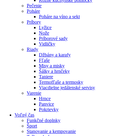
Rôzne kuchynské pomôcky
Pečenie
Poháre
Poháre na víno a sekt
Príbory
Lyžice
Nože
Príborové sady
Vidličky
Riady
Džbány a karafy
Fľaše
Misy a misky
Šálky a hrnčeky
Taniere
Termofľaše a termosky
Viacdielne jedálenské servisy
Varenie
Hrnce
Panvice
Pokrievky
Voľný čas
Funkčné doplnky
Šport
Stanovanie a kempovanie