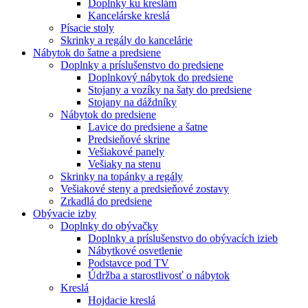
Doplnky ku kreslám
Kancelárske kreslá
Písacie stoly
Skrinky a regály do kancelárie
Nábytok do šatne a predsiene
Doplnky a príslušenstvo do predsiene
Doplnkový nábytok do predsiene
Stojany a vozíky na šaty do predsiene
Stojany na dáždníky
Nábytok do predsiene
Lavice do predsiene a šatne
Predsieňové skrine
Vešiakové panely
Vešiaky na stenu
Skrinky na topánky a regály
Vešiakové steny a predsieňové zostavy
Zrkadlá do predsiene
Obývacie izby
Doplnky do obývačky
Doplnky a príslušenstvo do obývacích izieb
Nábytkové osvetlenie
Podstavce pod TV
Údržba a starostlivosť o nábytok
Kreslá
Hojdacie kreslá