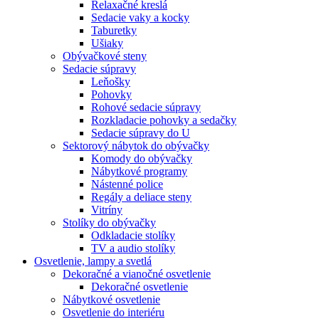
Relaxačné kreslá
Sedacie vaky a kocky
Taburetky
Ušiaky
Obývačkové steny
Sedacie súpravy
Leňošky
Pohovky
Rohové sedacie súpravy
Rozkladacie pohovky a sedačky
Sedacie súpravy do U
Sektorový nábytok do obývačky
Komody do obývačky
Nábytkové programy
Nástenné police
Regály a deliace steny
Vitríny
Stolíky do obývačky
Odkladacie stolíky
TV a audio stolíky
Osvetlenie, lampy a svetlá
Dekoračné a vianočné osvetlenie
Dekoračné osvetlenie
Nábytkové osvetlenie
Osvetlenie do interiéru