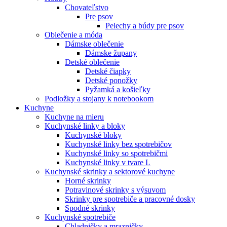
Chovateľstvo
Pre psov
Pelechy a búdy pre psov
Oblečenie a móda
Dámske oblečenie
Dámske župany
Detské oblečenie
Detské čiapky
Detské ponožky
Pyžamká a košieľky
Podložky a stojany k notebookom
Kuchyne
Kuchyne na mieru
Kuchynské linky a bloky
Kuchynské bloky
Kuchynské linky bez spotrebičov
Kuchynské linky so spotrebičmi
Kuchynské linky v tvare L
Kuchynské skrinky a sektorové kuchyne
Horné skrinky
Potravinové skrinky s výsuvom
Skrinky pre spotrebiče a pracovné dosky
Spodné skrinky
Kuchynské spotrebiče
Chladničky a mrazničky