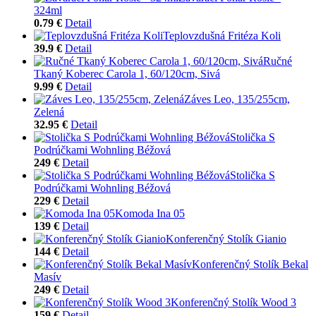
324ml
0.79 €
Detail
Teplovzdušná Fritéza Koli
39.9 €
Detail
Ručné
Tkaný Koberec Carola 1, 60/120cm, Sivá
9.99 €
Detail
Záves Leo, 135/255cm,
Zelená
32.95 €
Detail
Stolička S
Podrúčkami Wohnling Béžová
249 €
Detail
Stolička S
Podrúčkami Wohnling Béžová
229 €
Detail
Komoda Ina 05
139 €
Detail
Konferenčný Stolík Gianio
144 €
Detail
Konferenčný Stolík Bekal
Masív
249 €
Detail
Konferenčný Stolík Wood 3
159 €
Detail