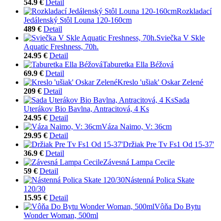
54.9 €
Detail
Rozkladací
Jedálenský Stôl Louna 120-160cm
489 €
Detail
Sviečka V Skle
Aquatic Freshness, 70h.
24.95 €
Detail
Taburetka Ella Béžová
69.9 €
Detail
Kreslo 'ušiak' Oskar Zelené
209 €
Detail
Sada
Uterákov Bio Bavlna, Antracitová, 4 Ks
24.95 €
Detail
Váza Naimo, V: 36cm
29.95 €
Detail
Držiak Pre Tv Fs1 Od 15-37'
36.9 €
Detail
Závesná Lampa Cecile
59 €
Detail
Nástenná Polica Skate
120/30
15.95 €
Detail
Vôňa Do Bytu
Wonder Woman, 500ml