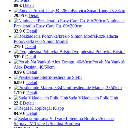
Schwarz
89 €
Detail
Panvica Smart Line, Ø: 28cm
29.95 €
Detail
Napínacie
Prestieradlo Easy Care Ca. 80x200cm
32.9 €
Detail
Rozkladacia
Pohovka/kreslo Simon Modrá
279 €
Detail
Dvojmiestna Pohovka Bristol
539 €
Detail
Poťah Na Vankúš
Alex Design, 40/60cm
8.99 €
Detail
Prestieranie Steffi
6.99 €
Detail
Prestieranie Maren, 33/45cm
1.79 €
Detail
Sada Vkladacích Políc Unit
22 €
Detail
Regál Klapp
84.9 €
Detail
Sedacia
Súprava V Tvare L Sentina Bordová