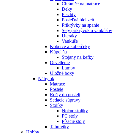
Chrániče na matrace
Deky
Plachty
Posteľná bielizeň
Prikrývky na spanie
Sety prikrývok a vankúšov
Uteráky
Vankúše
Koberce a koberčeky
Kúpeľňa
Stojany na kefky
Osvetlenie
Lampy
Úložné boxy
Nábytok
Matrace
Postele
Rošty do postelí
Sedacie súpravy
Stolíky
Nočné stolíky
PC stoly
Písacie stoly
Taburetky
Hobby