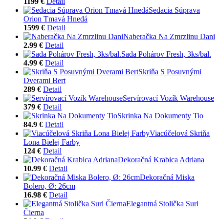
1199 €
Detail
Sedacia Súprava
Orion Tmavá Hnedá
1599 €
Detail
Naberačka Na Zmrzlinu Dani
2.99 €
Detail
Sada Pohárov Fresh, 3ks/bal.
4.99 €
Detail
Skriňa S Posuvnými
Dverami Bert
289 €
Detail
Servírovací Vozík Warehouse
379 €
Detail
Skrinka Na Dokumenty Tio
84.9 €
Detail
Viacúčelová Skriňa
Lona Bielej Farby
124 €
Detail
Dekoračná Krabica Adriana
10.99 €
Detail
Dekoračná Miska
Bolero, Ø: 26cm
16.98 €
Detail
Elegantná Stolička Suri
Čierna