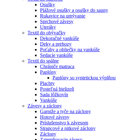
Osušky
Plážové osušky a osušky do sauny
Rukavice na umývanie
Sprchové závesy
Uteráky
Textil do obývačky
Dekoračné vankúše
Deky a prehozy
Poťahy a obliečky na vankúše
Sedacie vankúše
Textil do spálne
Chrániče matraca
Paplóny
Paplóny so syntetickou výplňou
Plachty
Posteľná bielizeň
Sada lôžkovín
Vankúše
Závesy a záclony
Garniže a tyče na záclony
Hotové závesy
Príslušenstvo k závesom
Strapcové a nitkové záclony
Záclony
Zatemňovacie závesy