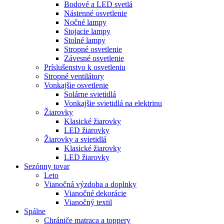
Bodové a LED svetlá
Nástenné osvetlenie
Nočné lampy
Stojacie lampy
Stolné lampy
Stropné osvetlenie
Závesné osvetlenie
Príslušenstvo k osvetleniu
Stropné ventilátory
Vonkajšie osvetlenie
Solárne svietidlá
Vonkajšie svietidlá na elektrinu
Žiarovky
Klasické žiarovky
LED žiarovky
Žiarovky a svietidlá
Klasické žiarovky
LED žiarovky
Sezónny tovar
Leto
Vianočná výzdoba a doplnky
Vianočné dekorácie
Vianočný textil
Spálne
Chrániče matraca a toppery