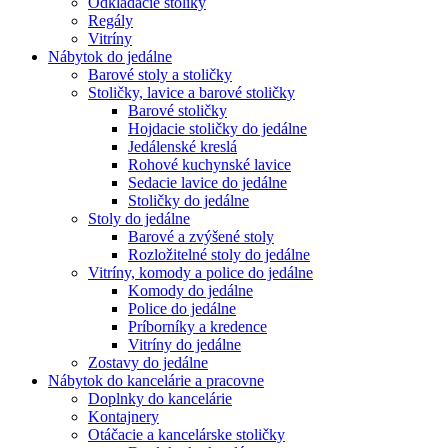
Odkladacie stolíky
Regály
Vitríny
Nábytok do jedálne
Barové stoly a stoličky
Stoličky, lavice a barové stoličky
Barové stoličky
Hojdacie stoličky do jedálne
Jedálenské kreslá
Rohové kuchynské lavice
Sedacie lavice do jedálne
Stoličky do jedálne
Stoly do jedálne
Barové a zvýšené stoly
Rozložitelné stoly do jedálne
Vitríny, komody a police do jedálne
Komody do jedálne
Police do jedálne
Príborníky a kredence
Vitríny do jedálne
Zostavy do jedálne
Nábytok do kancelárie a pracovne
Doplnky do kancelárie
Kontajnery
Otáčacie a kancelárske stoličky