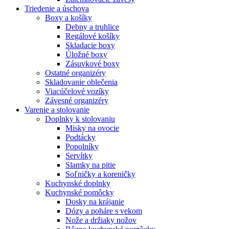
Triedenie a úschova
Boxy a košíky
Debny a truhlice
Regálové košíky
Skladacie boxy
Úložné boxy
Zásuvkové boxy
Ostatné organizéry
Skladovanie oblečenia
Viacúčelové vozíky
Závesné organizéry
Varenie a stolovanie
Doplnky k stolovaniu
Misky na ovocie
Podtácky
Popolníky
Servítky
Slamky na pitie
Soľničky a koreničky
Kuchynské doplnky
Kuchynské pomôcky
Dosky na krájanie
Dózy a poháre s vekom
Nože a držiaky nožov