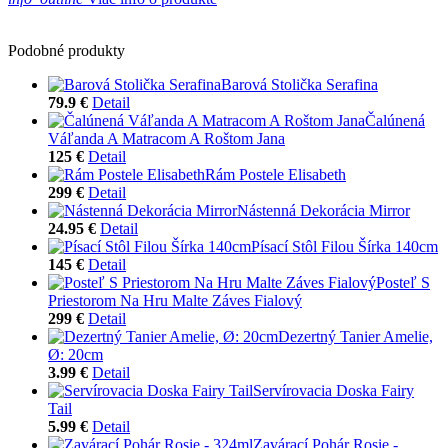
Podobné produkty
Barová Stolička Serafina
79.9 €
Detail
Čalúnená
Váľanda A Matracom A Roštom Jana
125 €
Detail
Rám Postele Elisabeth
299 €
Detail
Nástenná Dekorácia Mirror
24.95 €
Detail
Písací Stôl Filou Šírka 140cm
145 €
Detail
Posteľ S
Priestorom Na Hru Malte Záves Fialový
299 €
Detail
Dezertný Tanier Amelie,
Ø: 20cm
3.99 €
Detail
Servírovacia Doska Fairy
Tail
5.99 €
Detail
Zavárací Pohár Rosie -