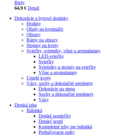
Biely
64.9 €
Detail
Dekorácie a bytové doplnky
Hodiny
Obaly na kvetináče
Obrazy
Rámy na obrazy
Stojany na kvety
Sviečky, svietniky, vône a aromalampy
LED-sviečky
Sviečky
Svietniky a stojany na sviečky
Vône a aromalampy
Umelé kvety
Vázy, sochy a dekoračné predmety
Dekorácie na stenu
Sochy a dekoračné predmety
Vázy
Detská izba
Bábätká
Detské postieľky
Detský textil
Kompletné izby pre bábätká
Prebaľovacie pulty