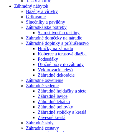
Tašky a kufre
Záhradný nábytok
Bazény a vírivky
Grilovanie
Slnečníky a pavilóny
Záhradkárske potreby
Starostlivosť o rastliny
Záhradné domčeky na náradie
Záhradné doplnky a príslušenstvo
Hračky na záhradu
Koberce a terasová dlažba
Podsedáky
Úložné boxy do záhrady
Vykurovacie telesá
Záhradné dekorácie
Záhradné osvetlenie
Záhradné sedenie
Záhradné hojdačky a siete
Záhradné lavice
Záhradné lehátka
Záhradné pohovky
Záhradné stoličky a kreslá
Závesné kreslá
Záhradné stoly
Záhradné zostavy