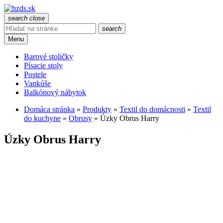
search
close
search
Menu
Barové stoličky
Písacie stoly
Postele
Vankúše
Balkónový nábytok
Domáca stránka
»
Produkty
»
Textil do domácnosti
»
Textil
do kuchyne
»
Obrusy
»
Úzky Obrus Harry
Úzky Obrus Harry