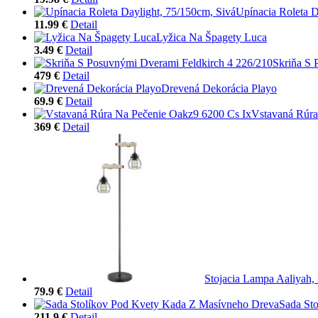
Upínacia Roleta D
11.99 €
Detail
Lyžica Na Špagety Luca
3.49 €
Detail
Skriňa S 
479 €
Detail
Drevená Dekorácia Playo
69.9 €
Detail
Vstavaná Rúra
369 €
Detail
Stojacia Lampa Aaliyah
79.9 €
Detail
Sada St
211.9 €
Detail