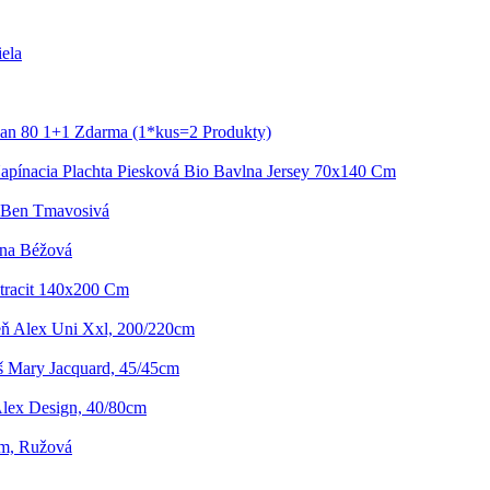
ela
ian 80 1+1 Zdarma (1*kus=2 Produkty)
apínacia Plachta Piesková Bio Bavlna Jersey 70x140 Cm
 Ben Tmavosivá
na Béžová
ntracit 140x200 Cm
eň Alex Uni Xxl, 200/220cm
 Mary Jacquard, 45/45cm
lex Design, 40/80cm
5cm, Ružová