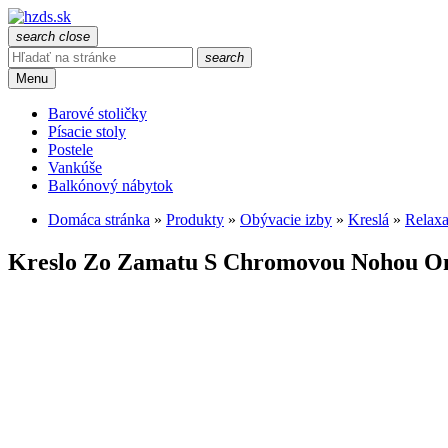
search
close
search
Menu
Barové stoličky
Písacie stoly
Postele
Vankúše
Balkónový nábytok
Domáca stránka
»
Produkty
»
Obývacie izby
»
Kreslá
»
Relaxa
Kreslo Zo Zamatu S Chromovou Nohou 