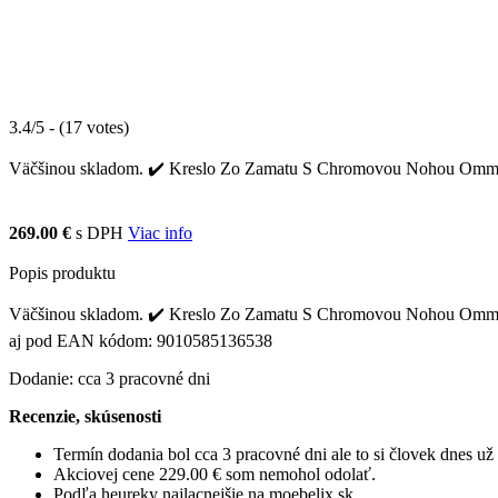
3.4/5 - (17 votes)
Väčšinou skladom. ✔️ Kreslo Zo Zamatu S Chromovou Nohou Ommy sa 
269.00 €
s DPH
Viac info
Popis produktu
Väčšinou skladom. ✔️ Kreslo Zo Zamatu S Chromovou Nohou Ommy sa n
aj pod EAN kódom: 9010585136538
Dodanie: cca 3 pracovné dni
Recenzie, skúsenosti
Termín dodania bol cca 3 pracovné dni ale to si človek dnes u
Akciovej cene 229.00 € som nemohol odolať.
Podľa heureky najlacnejšie na moebelix.sk