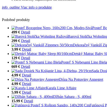
info_outline
Viac info o produkte
Podobné produkty
Posteľ B
499 €
Detail
Barová Stolička Wohnlin
299 €
Detail
Dekoračný Vankúš Z
3.99 €
Detail
Detský Matrac Baby S
129 €
Detail
Posteľ S Nebesami Lino Biela
669 €
Detail
Sada Dosi
4.99 €
Detail
Dóza Na Potraviny Annegret
4.99 €
Detail
Karafa Lime Affaire
5.99 €
Detail
Džbán Sahara - S, 400ml
15.99 €
Detail
Futónová P