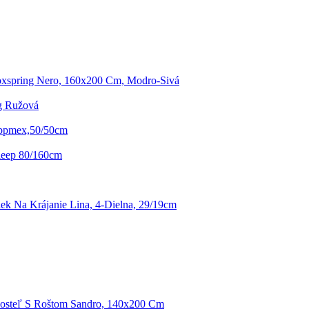
oxspring Nero, 160x200 Cm, Modro-Sivá
g Ružová
ippmex,50/50cm
leep 80/160cm
ek Na Krájanie Lina, 4-Dielna, 29/19cm
osteľ S Roštom Sandro, 140x200 Cm