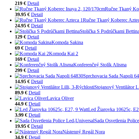
219 €
Detail
Ručne Tkaný Kob
39.95 €
Detail
Ručne Tkaný Koberec Azte
24.95 €
Detail
Stolička S Podrúčkami Bettin
129 €
Detail
Komoda Sakina
69 €
Detail
Komoda Kai 2
169 €
Detail
Konferenčný Stolík Alisma
299 €
Detail
Sprchovacia Sada Napoli 6
14.95 €
Detail
Stojanový Ventilátor Li
89.9 €
Detail
Lavica Oliver
44.9 €
Detail
Led Žiarovka 10625c, E2
3.99 €
Detail
Sada Osvetlenia Polic
19.95 €
Detail
Nástenný Regál Nora
34.9 €
Detail