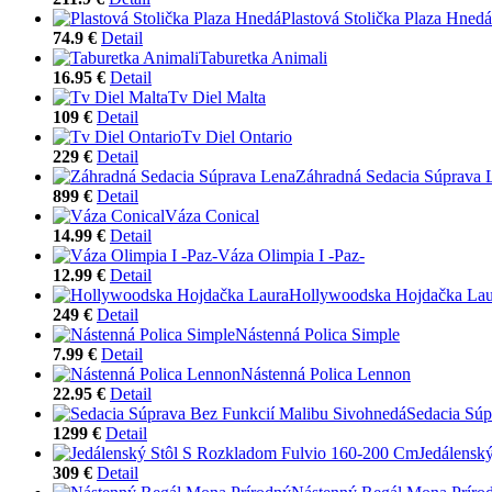
Plastová Stolička Plaza Hnedá
74.9 €
Detail
Taburetka Animali
16.95 €
Detail
Tv Diel Malta
109 €
Detail
Tv Diel Ontario
229 €
Detail
Záhradná Sedacia Súprava 
899 €
Detail
Váza Conical
14.99 €
Detail
Váza Olimpia I -Paz-
12.99 €
Detail
Hollywoodska Hojdačka Lau
249 €
Detail
Nástenná Polica Simple
7.99 €
Detail
Nástenná Polica Lennon
22.95 €
Detail
Sedacia Súp
1299 €
Detail
Jedálensk
309 €
Detail