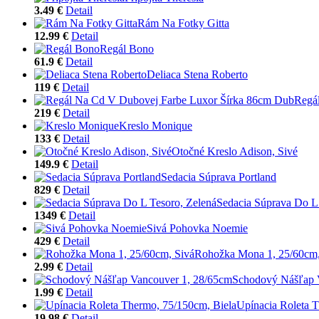
3.49 €
Detail
Rám Na Fotky Gitta
12.99 €
Detail
Regál Bono
61.9 €
Detail
Deliaca Stena Roberto
119 €
Detail
Regá
219 €
Detail
Kreslo Monique
133 €
Detail
Otočné Kreslo Adison, Sivé
149.9 €
Detail
Sedacia Súprava Portland
829 €
Detail
Sedacia Súprava Do L 
1349 €
Detail
Sivá Pohovka Noemie
429 €
Detail
Rohožka Mona 1, 25/60cm,
2.99 €
Detail
Schodový Nášľap 
1.99 €
Detail
Upínacia Roleta 
19.98 €
Detail