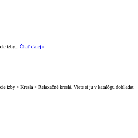
ie izby...
Čítať ďalej »
 izby > Kreslá > Relaxačné kreslá. Viete si ju v katalógu dohľadať