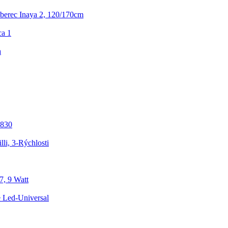
erec Inaya 2, 120/170cm
ca 1
a
4830
lli, 3-Rýchlosti
7, 9 Watt
e Led-Universal