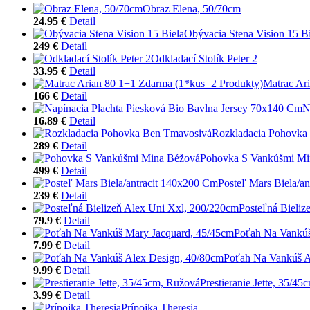
Obraz Elena, 50/70cm
24.95 €
Detail
Obývacia Stena Vision 15 Bi
249 €
Detail
Odkladací Stolík Peter 2
33.95 €
Detail
Matrac Ar
166 €
Detail
N
16.89 €
Detail
Rozkladacia Pohovka
289 €
Detail
Pohovka S Vankúšmi Mi
499 €
Detail
Posteľ Mars Biela/a
239 €
Detail
Posteľná Bieliz
79.9 €
Detail
Poťah Na Vankúš
7.99 €
Detail
Poťah Na Vankúš A
9.99 €
Detail
Prestieranie Jette, 35/4
3.99 €
Detail
Prípojka Theresia