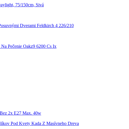
aylight, 75/150cm, Sivá
Posuvnými Dverami Feldkirch 4 226/210
 Na Pečenie Oakz9 6200 Cs Ix
, Bez 2x E27 Max. 40w
olíkov Pod Kvety Kada Z Masívneho Dreva