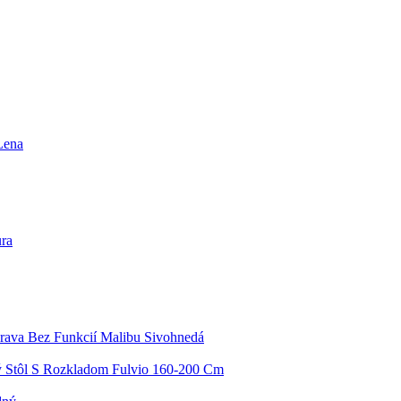
Lena
ra
rava Bez Funkcií Malibu Sivohnedá
ý Stôl S Rozkladom Fulvio 160-200 Cm