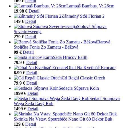
169 €
Detail
Lampáš Bambus, V: 26cm
19.98 €
Detail
Záhradný Stôl Florian 2
149 €
Detail
Stolová Súprava
Severin+svenja
279 €
Detail
Barová
Stolička Fonia Zo Zamatu - Béžová
99 €
Detail
Sada Hrncov Earth
79.9 €
Detail
Obal Na Kvetináč Ecocare
6.99 €
Detail
Cd Regál Classic Orech
79.9 €
Detail
Sedacia Súprava Koln
1999 €
Detail
Sedací Souprava
Wega Šedá Ľavý Roh
1499 €
Detail
Skrinka Na Vstav. Spotrebiče Nano Git 60 Dekor Buk
129 €
Detail