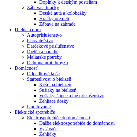
Doplnky k detským posteliam
Zábava a hračky
Detské autá a kolobežky
Hračky pre deti
Zábava na záhrade
Dielňa a dom
Autopríslušenstvo
Chovateľstvo
Darčekové príslušenstvo
Dielňa a náradie
Maliarske potreby
Ochrana proti hmyzu
Domácnosť
Odpadkové koše
Starostlivosť o bielizeň
Koše na bielizeň
Sušiaky na bielizeň
Vešiaky, štipce a iné príslušenstvo
Žehliace dosky
Upratovanie
Elektrické spotrebiče
Elektrospotrebiče do domácnosti
Dalšie elektrospotrebiče do domácnosti
Vysávače
Žehličky