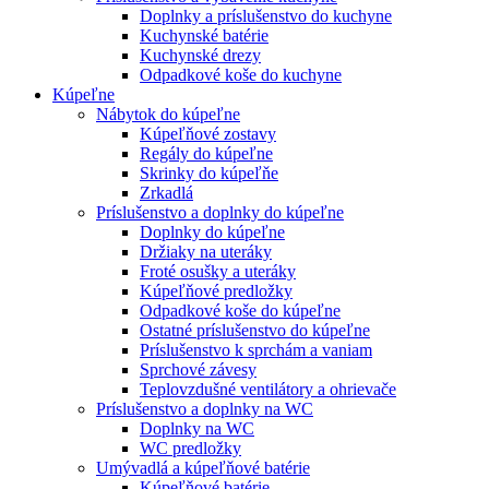
Doplnky a príslušenstvo do kuchyne
Kuchynské batérie
Kuchynské drezy
Odpadkové koše do kuchyne
Kúpeľne
Nábytok do kúpeľne
Kúpeľňové zostavy
Regály do kúpeľne
Skrinky do kúpeľňe
Zrkadlá
Príslušenstvo a doplnky do kúpeľne
Doplnky do kúpeľne
Držiaky na uteráky
Froté osušky a uteráky
Kúpeľňové predložky
Odpadkové koše do kúpeľne
Ostatné príslušenstvo do kúpeľne
Príslušenstvo k sprchám a vaniam
Sprchové závesy
Teplovzdušné ventilátory a ohrievače
Príslušenstvo a doplnky na WC
Doplnky na WC
WC predložky
Umývadlá a kúpeľňové batérie
Kúpeľňové batérie