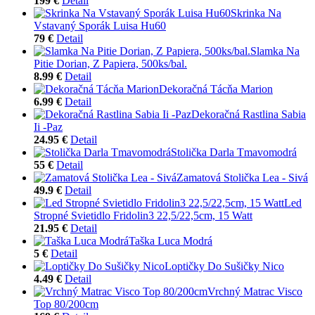
199 €
Detail
Skrinka Na
Vstavaný Sporák Luisa Hu60
79 €
Detail
Slamka Na
Pitie Dorian, Z Papiera, 500ks/bal.
8.99 €
Detail
Dekoračná Tácňa Marion
6.99 €
Detail
Dekoračná Rastlina Sabia
Ii -Paz
24.95 €
Detail
Stolička Darla Tmavomodrá
55 €
Detail
Zamatová Stolička Lea - Sivá
49.9 €
Detail
Led
Stropné Svietidlo Fridolin3 22,5/22,5cm, 15 Watt
21.95 €
Detail
Taška Luca Modrá
5 €
Detail
Loptičky Do Sušičky Nico
4.49 €
Detail
Vrchný Matrac Visco
Top 80/200cm