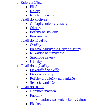
Rolety a žáluzie
Plisé
Rolety
Rolety deň a noc
Textil do kuchyne
Chňapky, utierky, zástery
Obrusy
Poťahy na stoličky
Prestieranie
Textil do kúpeľne
Osušky
Plážové osušky a osušky do sauny
Rukavice na umývanie
Sprchové závesy
Uteráky
Textil do obývačky
Dekoračné vankúše
Deky a prehozy
Poťahy a obliečky na vankúše
Sedacie vankúše
Textil do spálne
Chrániče matraca
Paplóny
Paplóny so syntetickou výplňou
Plachty