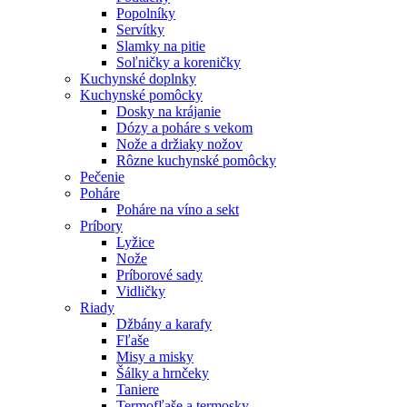
Popolníky
Servítky
Slamky na pitie
Soľničky a koreničky
Kuchynské doplnky
Kuchynské pomôcky
Dosky na krájanie
Dózy a poháre s vekom
Nože a držiaky nožov
Rôzne kuchynské pomôcky
Pečenie
Poháre
Poháre na víno a sekt
Príbory
Lyžice
Nože
Príborové sady
Vidličky
Riady
Džbány a karafy
Fľaše
Misy a misky
Šálky a hrnčeky
Taniere
Termofľaše a termosky