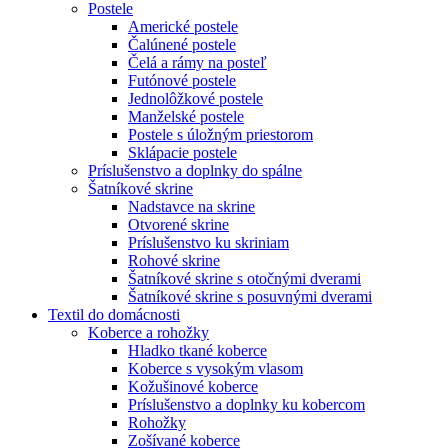
Postele
Americké postele
Čalúnené postele
Čelá a rámy na posteľ
Futónové postele
Jednolôžkové postele
Manželské postele
Postele s úložným priestorom
Sklápacie postele
Príslušenstvo a doplnky do spálne
Šatníkové skrine
Nadstavce na skrine
Otvorené skrine
Príslušenstvo ku skriniam
Rohové skrine
Šatníkové skrine s otočnými dverami
Šatníkové skrine s posuvnými dverami
Textil do domácnosti
Koberce a rohožky
Hladko tkané koberce
Koberce s vysokým vlasom
Kožušinové koberce
Príslušenstvo a doplnky ku kobercom
Rohožky
Zošívané koberce