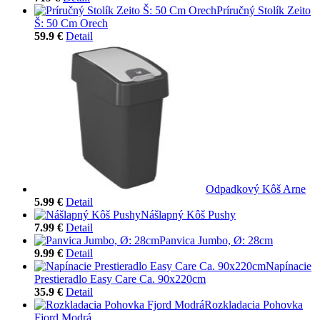
Príručný Stolík Zeito
Š: 50 Cm Orech
59.9 €
Detail
Odpadkový Kôš Arne
5.99 €
Detail
Nášlapný Kôš Pushy
7.99 €
Detail
Panvica Jumbo, Ø: 28cm
9.99 €
Detail
Napínacie
Prestieradlo Easy Care Ca. 90x220cm
35.9 €
Detail
Rozkladacia Pohovka
Fjord Modrá