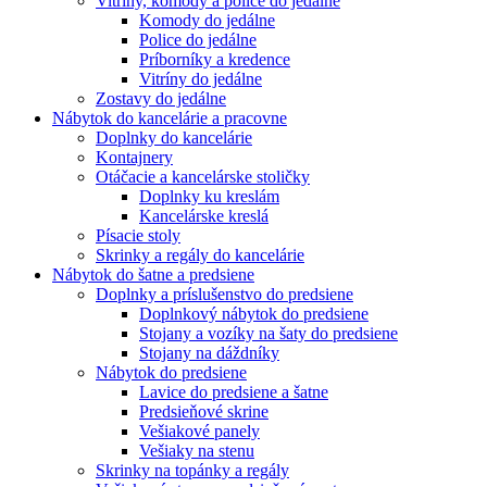
Vitríny, komody a police do jedálne
Komody do jedálne
Police do jedálne
Príborníky a kredence
Vitríny do jedálne
Zostavy do jedálne
Nábytok do kancelárie a pracovne
Doplnky do kancelárie
Kontajnery
Otáčacie a kancelárske stoličky
Doplnky ku kreslám
Kancelárske kreslá
Písacie stoly
Skrinky a regály do kancelárie
Nábytok do šatne a predsiene
Doplnky a príslušenstvo do predsiene
Doplnkový nábytok do predsiene
Stojany a vozíky na šaty do predsiene
Stojany na dáždníky
Nábytok do predsiene
Lavice do predsiene a šatne
Predsieňové skrine
Vešiakové panely
Vešiaky na stenu
Skrinky na topánky a regály