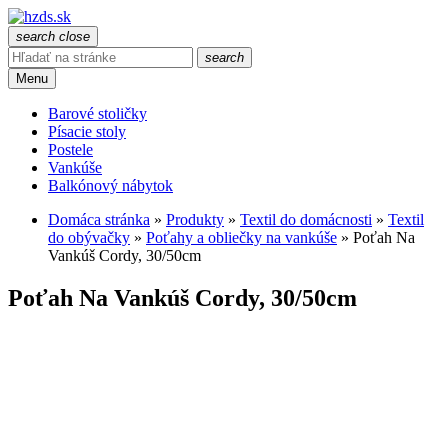
search
close
search
Menu
Barové stoličky
Písacie stoly
Postele
Vankúše
Balkónový nábytok
Domáca stránka
»
Produkty
»
Textil do domácnosti
»
Textil
do obývačky
»
Poťahy a obliečky na vankúše
»
Poťah Na
Vankúš Cordy, 30/50cm
Poťah Na Vankúš Cordy, 30/50cm