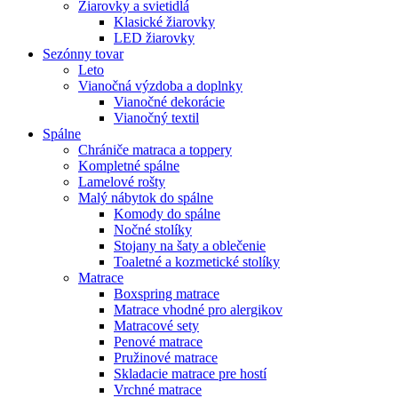
Žiarovky a svietidlá
Klasické žiarovky
LED žiarovky
Sezónny tovar
Leto
Vianočná výzdoba a doplnky
Vianočné dekorácie
Vianočný textil
Spálne
Chrániče matraca a toppery
Kompletné spálne
Lamelové rošty
Malý nábytok do spálne
Komody do spálne
Nočné stolíky
Stojany na šaty a oblečenie
Toaletné a kozmetické stolíky
Matrace
Boxspring matrace
Matrace vhodné pro alergikov
Matracové sety
Penové matrace
Pružinové matrace
Skladacie matrace pre hostí
Vrchné matrace