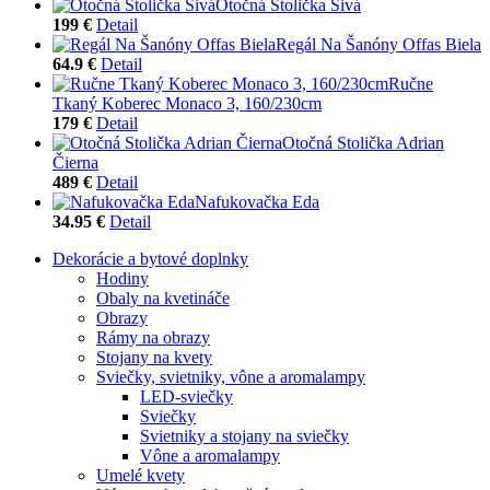
Otočná Stolička Sivá
199 €
Detail
Regál Na Šanóny Offas Biela
64.9 €
Detail
Ručne
Tkaný Koberec Monaco 3, 160/230cm
179 €
Detail
Otočná Stolička Adrian
Čierna
489 €
Detail
Nafukovačka Eda
34.95 €
Detail
Dekorácie a bytové doplnky
Hodiny
Obaly na kvetináče
Obrazy
Rámy na obrazy
Stojany na kvety
Sviečky, svietniky, vône a aromalampy
LED-sviečky
Sviečky
Svietniky a stojany na sviečky
Vône a aromalampy
Umelé kvety