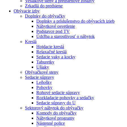
Vešiakové steny a predsieňové zostavy
Zrkadlá do predsiene
Obývacie izby
Doplnky do obývačky
Doplnky a príslušenstvo do obývacích izieb
Nábytkové osvetlenie
Podstavce pod TV
Údržba a starostlivosť o nábytok
Kreslá
Hojdacie kreslá
Relaxačné kreslá
Sedacie vaky a kocky
Taburetky
Ušiaky
Obývačkové steny
Sedacie súpravy
Leňošky
Pohovky
Rohové sedacie súpravy
Rozkladacie pohovky a sedačky
Sedacie súpravy do U
Sektorový nábytok do obývačky
Komody do obývačky
Nábytkové programy
Nástenné police