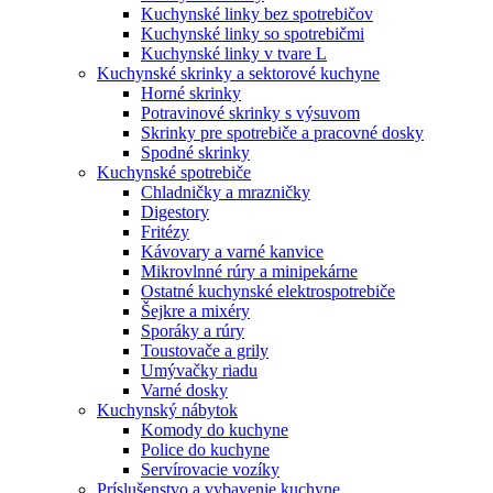
Kuchynské linky bez spotrebičov
Kuchynské linky so spotrebičmi
Kuchynské linky v tvare L
Kuchynské skrinky a sektorové kuchyne
Horné skrinky
Potravinové skrinky s výsuvom
Skrinky pre spotrebiče a pracovné dosky
Spodné skrinky
Kuchynské spotrebiče
Chladničky a mrazničky
Digestory
Fritézy
Kávovary a varné kanvice
Mikrovlnné rúry a minipekárne
Ostatné kuchynské elektrospotrebiče
Šejkre a mixéry
Sporáky a rúry
Toustovače a grily
Umývačky riadu
Varné dosky
Kuchynský nábytok
Komody do kuchyne
Police do kuchyne
Servírovacie vozíky
Príslušenstvo a vybavenie kuchyne