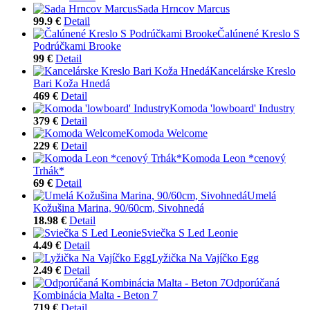
Sada Hrncov Marcus
99.9 €
Detail
Čalúnené Kreslo S
Podrúčkami Brooke
99 €
Detail
Kancelárske Kreslo
Bari Koža Hnedá
469 €
Detail
Komoda 'lowboard' Industry
379 €
Detail
Komoda Welcome
229 €
Detail
Komoda Leon *cenový
Trhák*
69 €
Detail
Umelá
Kožušina Marina, 90/60cm, Sivohnedá
18.98 €
Detail
Sviečka S Led Leonie
4.49 €
Detail
Lyžička Na Vajíčko Egg
2.49 €
Detail
Odporúčaná
Kombinácia Malta - Beton 7
719 €
Detail