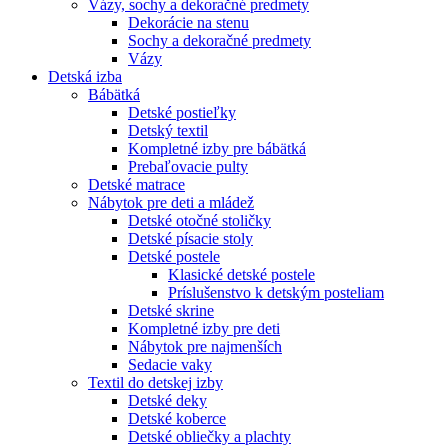
Vázy, sochy a dekoračné predmety
Dekorácie na stenu
Sochy a dekoračné predmety
Vázy
Detská izba
Bábätká
Detské postieľky
Detský textil
Kompletné izby pre bábätká
Prebaľovacie pulty
Detské matrace
Nábytok pre deti a mládež
Detské otočné stoličky
Detské písacie stoly
Detské postele
Klasické detské postele
Príslušenstvo k detským posteliam
Detské skrine
Kompletné izby pre deti
Nábytok pre najmenších
Sedacie vaky
Textil do detskej izby
Detské deky
Detské koberce
Detské obliečky a plachty