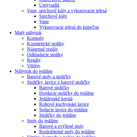
Umývadlá
Vane, sprchové kúty a vykurovacie telesá
Sprchové kúty
Vane
Vykurovacie telesá do kúpeľne
Malý nábytok
Komody
Kozmetické stolíky
Nástenné regály
Odkladacie stolíky
Regály
Vitríny
Nábytok do jedálne
Barové stoly a stoličky
Stoličky, lavice a barové stoličky
Barové stoličky
Hojdacie stoličky do jedálne
Jedálenské kreslá
Rohové kuchynské lavice
Sedacie lavice do jedálne
Stoličky do jedálne
Stoly do jedálne
Barové a zvýšené stoly
Rozložitelné stoly do jedálne