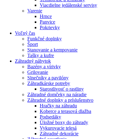
Viacdielne jedálenské servisy
Varenie
Hrnce
Panvice
Pokrievky
Voľný čas
Funkčné doplnky
Šport
Stanovanie a kempovanie
Tašky a kufre
Záhradný nábytok
Bazény a vírivky
Grilovanie
Slnečníky a pavilóny
Záhradkárske potreby
Starostlivosť o rastliny
Záhradné domčeky na náradie
Záhradné doplnky a príslušenstvo
Hračky na záhradu
Koberce a terasová dlažba
Podsedáky
Úložné boxy do záhrady
Vykurovacie telesá
Záhradné dekorácie