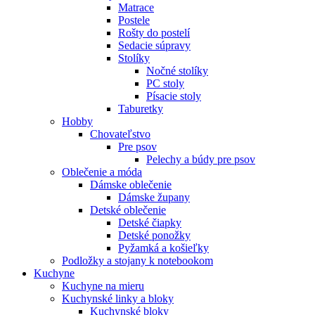
Matrace
Postele
Rošty do postelí
Sedacie súpravy
Stolíky
Nočné stolíky
PC stoly
Písacie stoly
Taburetky
Hobby
Chovateľstvo
Pre psov
Pelechy a búdy pre psov
Oblečenie a móda
Dámske oblečenie
Dámske župany
Detské oblečenie
Detské čiapky
Detské ponožky
Pyžamká a košieľky
Podložky a stojany k notebookom
Kuchyne
Kuchyne na mieru
Kuchynské linky a bloky
Kuchynské bloky