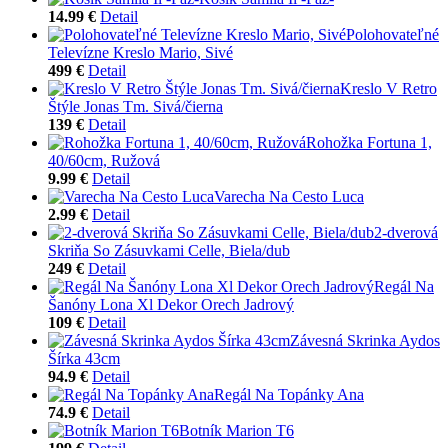
14.99 €
Detail
Polohovateľné
Televízne Kreslo Mario, Sivé
499 €
Detail
Kreslo V Retro
Štýle Jonas Tm. Sivá/čierna
139 €
Detail
Rohožka Fortuna 1,
40/60cm, Ružová
9.99 €
Detail
Varecha Na Cesto Luca
2.99 €
Detail
2-dverová
Skriňa So Zásuvkami Celle, Biela/dub
249 €
Detail
Regál Na
Šanóny Lona Xl Dekor Orech Jadrový
109 €
Detail
Závesná Skrinka Aydos
Šírka 43cm
94.9 €
Detail
Regál Na Topánky Ana
74.9 €
Detail
Botník Marion T6