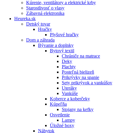
Kúrenie, ventilátory a elektrické krby
Starostlivosť o vlasy
Zábavná elektronika
Heureka.sk
Detský tovar
Hračky
Plyšové hračky
Dom a záhrada
Bývanie a doplnky
Bytový textil
Chrániče na matrace
Deky
Plachty
Posteľná bielizeň
Prikrývky na spanie
Sety prikrývok a vankúšov
Uteráky
Vankúše
Koberce a koberčeky
Kúpeľňa
Stojany na kefky
Osvetlenie
Lampy
Úložné boxy
Nábytok