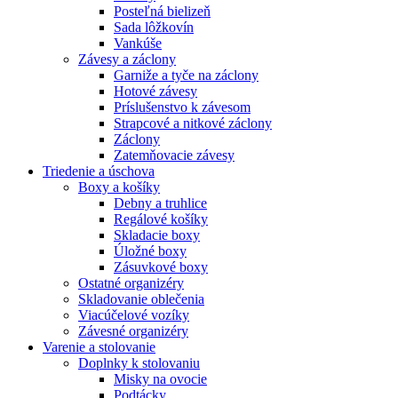
Posteľná bielizeň
Sada lôžkovín
Vankúše
Závesy a záclony
Garniže a tyče na záclony
Hotové závesy
Príslušenstvo k závesom
Strapcové a nitkové záclony
Záclony
Zatemňovacie závesy
Triedenie a úschova
Boxy a košíky
Debny a truhlice
Regálové košíky
Skladacie boxy
Úložné boxy
Zásuvkové boxy
Ostatné organizéry
Skladovanie oblečenia
Viacúčelové vozíky
Závesné organizéry
Varenie a stolovanie
Doplnky k stolovaniu
Misky na ovocie
Podtácky