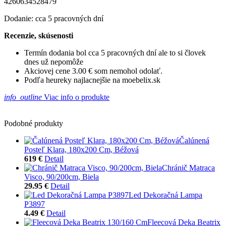
4260634528479
Dodanie: cca 5 pracovných dní
Recenzie, skúsenosti
Termín dodania bol cca 5 pracovných dní ale to si človek
dnes už nepomôže
Akciovej cene 3.00 € som nemohol odolať.
Podľa heureky najlacnejšie na moebelix.sk
info_outline
Viac info o produkte
Podobné produkty
Čalúnená
Posteľ Klara, 180x200 Cm, Béžová
619 €
Detail
Chránič Matraca
Visco, 90/200cm, Biela
29.95 €
Detail
Led Dekoračná Lampa
P3897
4.49 €
Detail
Fleecová Deka Beatrix