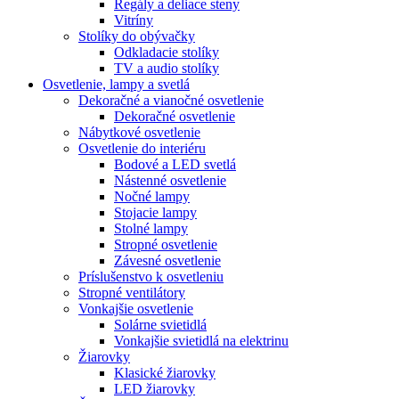
Regály a deliace steny
Vitríny
Stolíky do obývačky
Odkladacie stolíky
TV a audio stolíky
Osvetlenie, lampy a svetlá
Dekoračné a vianočné osvetlenie
Dekoračné osvetlenie
Nábytkové osvetlenie
Osvetlenie do interiéru
Bodové a LED svetlá
Nástenné osvetlenie
Nočné lampy
Stojacie lampy
Stolné lampy
Stropné osvetlenie
Závesné osvetlenie
Príslušenstvo k osvetleniu
Stropné ventilátory
Vonkajšie osvetlenie
Solárne svietidlá
Vonkajšie svietidlá na elektrinu
Žiarovky
Klasické žiarovky
LED žiarovky