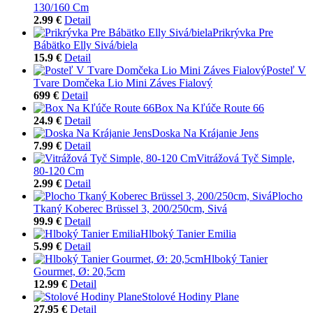
130/160 Cm
2.99 €
Detail
Prikrývka Pre
Bábätko Elly Sivá/biela
15.9 €
Detail
Posteľ V
Tvare Domčeka Lio Mini Záves Fialový
699 €
Detail
Box Na Kľúče Route 66
24.9 €
Detail
Doska Na Krájanie Jens
7.99 €
Detail
Vitrážová Tyč Simple,
80-120 Cm
2.99 €
Detail
Plocho
Tkaný Koberec Brüssel 3, 200/250cm, Sivá
99.9 €
Detail
Hlboký Tanier Emilia
5.99 €
Detail
Hlboký Tanier
Gourmet, Ø: 20,5cm
12.99 €
Detail
Stolové Hodiny Plane
27.95 €
Detail