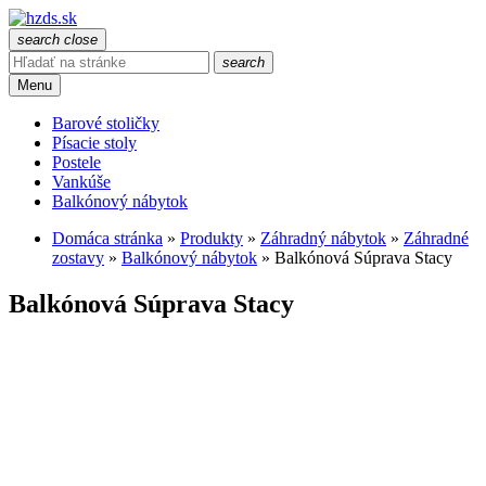
search
close
search
Menu
Barové stoličky
Písacie stoly
Postele
Vankúše
Balkónový nábytok
Domáca stránka
»
Produkty
»
Záhradný nábytok
»
Záhradné
zostavy
»
Balkónový nábytok
»
Balkónová Súprava Stacy
Balkónová Súprava Stacy