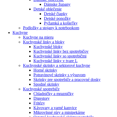
Dámske župany
Detské oblečenie
Detské čiapky
Detské ponožky
Pyžamká a košieľky
Podložky a stojany k notebookom
Kuchyne
Kuchyne na mieru
Kuchynské linky a bloky
Kuchynské bloky
Kuchynské linky bez spotrebičov
Kuchynské linky so spotrebičmi
Kuchynské linky v tvare L
Kuchynské skrinky a sektorové kuchyne
Horné skrinky
Potravinové skrinky s výsuvom
Skrinky pre spotrebiče a pracovné dosky
Spodné skrinky
Kuchynské spotrebiče
Chladničky a mrazničky
Digestory
Fritézy
Kávovary a varné kanvice
Mikrovlnné rúry a minipekárne