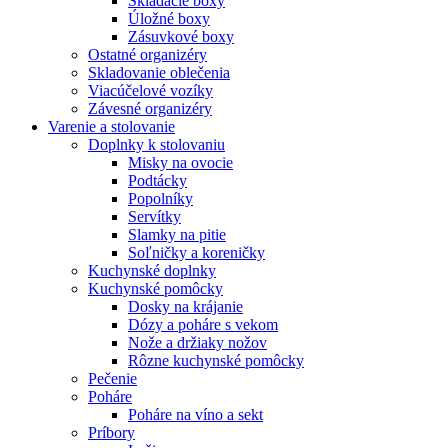
Skladacie boxy
Úložné boxy
Zásuvkové boxy
Ostatné organizéry
Skladovanie oblečenia
Viacúčelové vozíky
Závesné organizéry
Varenie a stolovanie
Doplnky k stolovaniu
Misky na ovocie
Podtácky
Popolníky
Servítky
Slamky na pitie
Soľničky a koreničky
Kuchynské doplnky
Kuchynské pomôcky
Dosky na krájanie
Dózy a poháre s vekom
Nože a držiaky nožov
Rôzne kuchynské pomôcky
Pečenie
Poháre
Poháre na víno a sekt
Príbory