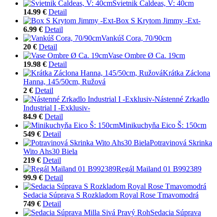
Svietnik Caldeas, V: 40cm
14.99 €
Detail
Box S Krytom Jimmy -Ext-
6.99 €
Detail
Vankúš Cora, 70/90cm
20 €
Detail
Vase Ombre Ø Ca. 19cm
19.98 €
Detail
Krátka Záclona
Hanna, 145/50cm, Ružová
2 €
Detail
Nástenné Zrkadlo
Industrial I -Exklusiv-
84.9 €
Detail
Minikuchyňa Eico Š: 150cm
549 €
Detail
Potravinová Skrinka
Wito Ahs30 Biela
219 €
Detail
Regál Mailand 01 B992389
99.9 €
Detail
Sedacia Súprava S Rozkladom Royal Rose Tmavomodrá
749 €
Detail
Sedacia Súprava