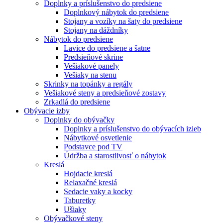
Doplnky a príslušenstvo do predsiene
Doplnkový nábytok do predsiene
Stojany a vozíky na šaty do predsiene
Stojany na dáždníky
Nábytok do predsiene
Lavice do predsiene a šatne
Predsieňové skrine
Vešiakové panely
Vešiaky na stenu
Skrinky na topánky a regály
Vešiakové steny a predsieňové zostavy
Zrkadlá do predsiene
Obývacie izby
Doplnky do obývačky
Doplnky a príslušenstvo do obývacích izieb
Nábytkové osvetlenie
Podstavce pod TV
Údržba a starostlivosť o nábytok
Kreslá
Hojdacie kreslá
Relaxačné kreslá
Sedacie vaky a kocky
Taburetky
Ušiaky
Obývačkové steny