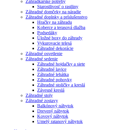
Záhradkárske potreby
Starostlivosť o rastliny
Záhradné domčeky na náradie
Záhradné doplnky a príslušenstvo
Hračky na záhradu
Koberce a terasová dlažba
Podsedáky
Úložné boxy do záhrady
Vykurovacie telesá
Záhradné dekorácie
Záhradné osvetlenie
Záhradné sedenie
Záhradné hojdačky a siete
Záhradné lavice
Záhradné lehátka
Záhradné pohovky
Záhradné stoličky a kreslá
Závesné kreslá
Záhradné stoly
Záhradné zostavy
Balkónový nábytok
Drevený nábytok
Kovový nábytok
Umelý ratanový nábytok