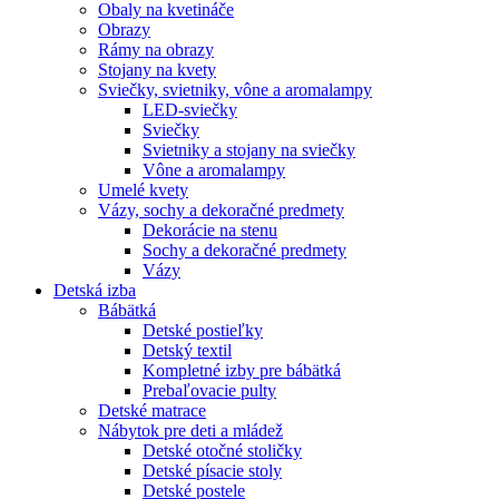
Obaly na kvetináče
Obrazy
Rámy na obrazy
Stojany na kvety
Sviečky, svietniky, vône a aromalampy
LED-sviečky
Sviečky
Svietniky a stojany na sviečky
Vône a aromalampy
Umelé kvety
Vázy, sochy a dekoračné predmety
Dekorácie na stenu
Sochy a dekoračné predmety
Vázy
Detská izba
Bábätká
Detské postieľky
Detský textil
Kompletné izby pre bábätká
Prebaľovacie pulty
Detské matrace
Nábytok pre deti a mládež
Detské otočné stoličky
Detské písacie stoly
Detské postele