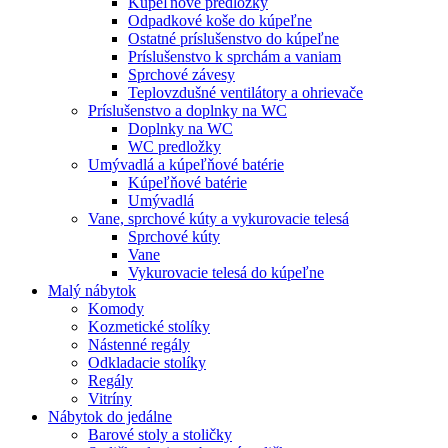
Kúpeľňové predložky
Odpadkové koše do kúpeľne
Ostatné príslušenstvo do kúpeľne
Príslušenstvo k sprchám a vaniam
Sprchové závesy
Teplovzdušné ventilátory a ohrievače
Príslušenstvo a doplnky na WC
Doplnky na WC
WC predložky
Umývadlá a kúpeľňové batérie
Kúpeľňové batérie
Umývadlá
Vane, sprchové kúty a vykurovacie telesá
Sprchové kúty
Vane
Vykurovacie telesá do kúpeľne
Malý nábytok
Komody
Kozmetické stolíky
Nástenné regály
Odkladacie stolíky
Regály
Vitríny
Nábytok do jedálne
Barové stoly a stoličky