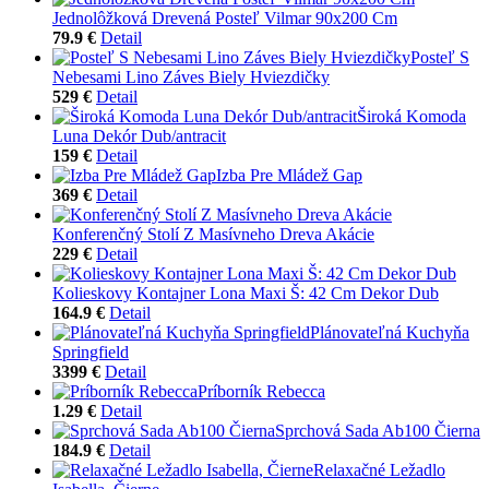
Jednolôžková Drevená Posteľ Vilmar 90x200 Cm
79.9 €
Detail
Posteľ S
Nebesami Lino Záves Biely Hviezdičky
529 €
Detail
Široká Komoda
Luna Dekór Dub/antracit
159 €
Detail
Izba Pre Mládež Gap
369 €
Detail
Konferenčný Stolí Z Masívneho Dreva Akácie
229 €
Detail
Kolieskovy Kontajner Lona Maxi Š: 42 Cm Dekor Dub
164.9 €
Detail
Plánovateľná Kuchyňa
Springfield
3399 €
Detail
Príborník Rebecca
1.29 €
Detail
Sprchová Sada Ab100 Čierna
184.9 €
Detail
Relaxačné Ležadlo