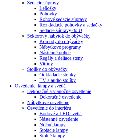
Sedacie súpravy
Leňošky
Pohovky
Rohové sedacie súpravy
Rozkladacie pohovky a sedačky
Sedacie súpravy do U
Sektorový nábytok do obývačky
Komody do obývačky
Nábytkové programy
Nástenné police
Regály a deliace steny
Vitríny
Stolíky do obývačky
Odkladacie stolíky
TV a audio stolíky
Osvetlenie, lampy a svetlá
Dekoračné a vianočné osvetlenie
Dekoračné osvetlenie
Nábytkové osvetlenie
Osvetlenie do interiéru
Bodové a LED svetlá
Nástenné osvetlenie
Nočné lampy
Stojacie lampy
Stolné lampy