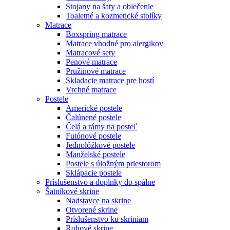
Stojany na šaty a oblečenie
Toaletné a kozmetické stolíky
Matrace
Boxspring matrace
Matrace vhodné pro alergikov
Matracové sety
Penové matrace
Pružinové matrace
Skladacie matrace pre hostí
Vrchné matrace
Postele
Americké postele
Čalúnené postele
Čelá a rámy na posteľ
Futónové postele
Jednolôžkové postele
Manželské postele
Postele s úložným priestorom
Sklápacie postele
Príslušenstvo a doplnky do spálne
Šatníkové skrine
Nadstavce na skrine
Otvorené skrine
Príslušenstvo ku skriniam
Rohové skrine