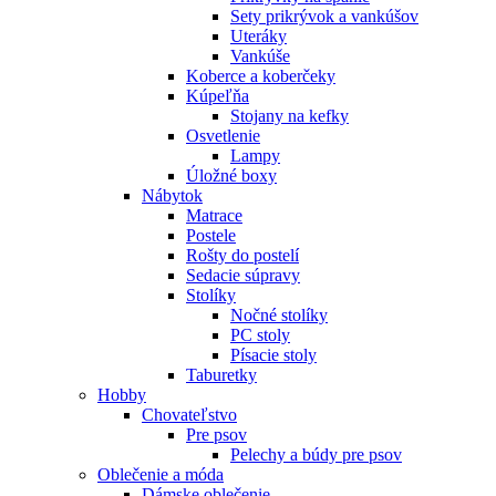
Sety prikrývok a vankúšov
Uteráky
Vankúše
Koberce a koberčeky
Kúpeľňa
Stojany na kefky
Osvetlenie
Lampy
Úložné boxy
Nábytok
Matrace
Postele
Rošty do postelí
Sedacie súpravy
Stolíky
Nočné stolíky
PC stoly
Písacie stoly
Taburetky
Hobby
Chovateľstvo
Pre psov
Pelechy a búdy pre psov
Oblečenie a móda
Dámske oblečenie