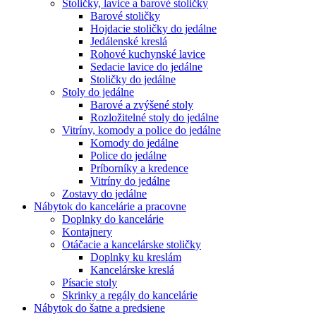
Stoličky, lavice a barové stoličky
Barové stoličky
Hojdacie stoličky do jedálne
Jedálenské kreslá
Rohové kuchynské lavice
Sedacie lavice do jedálne
Stoličky do jedálne
Stoly do jedálne
Barové a zvýšené stoly
Rozložitelné stoly do jedálne
Vitríny, komody a police do jedálne
Komody do jedálne
Police do jedálne
Príborníky a kredence
Vitríny do jedálne
Zostavy do jedálne
Nábytok do kancelárie a pracovne
Doplnky do kancelárie
Kontajnery
Otáčacie a kancelárske stoličky
Doplnky ku kreslám
Kancelárske kreslá
Písacie stoly
Skrinky a regály do kancelárie
Nábytok do šatne a predsiene