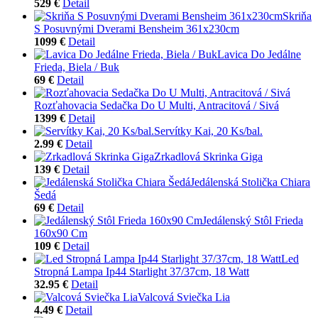
529 €
Detail
Skriňa
S Posuvnými Dverami Bensheim 361x230cm
1099 €
Detail
Lavica Do Jedálne
Frieda, Biela / Buk
69 €
Detail
Rozťahovacia Sedačka Do U Multi, Antracitová / Sivá
1399 €
Detail
Servítky Kai, 20 Ks/bal.
2.99 €
Detail
Zrkadlová Skrinka Giga
139 €
Detail
Jedálenská Stolička Chiara
Šedá
69 €
Detail
Jedálenský Stôl Frieda
160x90 Cm
109 €
Detail
Led
Stropná Lampa Ip44 Starlight 37/37cm, 18 Watt
32.95 €
Detail
Valcová Sviečka Lia
4.49 €
Detail