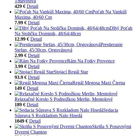
Tmavosivá
429 €
Detail
Poťah Na Vankúš
Maxima, 40/60 Cm
7.99 €
Detail
Dlhý Poťah
Na Stoličku Dominik, 48/64/48cm
12.99 €
Detail
Prestieranie
Stefan, 45/30cm, Orgovánová
2.99 €
Detail
Rám Na Fotky Provence
3.99 €
Detail
Stojací Regál Star
93.9 €
Detail
Regál Megosa Maxi Čierna
149 €
Detail
Relaxačné Kreslo S Podnožkou Merlin, Mentolové
189 €
Detail
Sedacia
Súprava S Rozkladom Nalo Hnedá
1049 €
Detail
Skriňa S Posuvnými
Dvermi Chanton