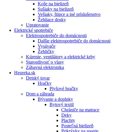
Koše na bielizeň
Sušiaky na bielizeň
Vešiaky, štipce a iné príslušenstvo
Žehliace dosky
Upratovanie
Elektrické spotrebiče
Elektrospotrebiče do domácnosti
Dalšie elektrospotrebiče do domácnosti
Vysávače
Žehličky
Kúrenie, ventilátory a elektrické krby
Starostlivosť o vlasy
Zábavná elektronika
Heureka.sk
Detský tovar
Hračky
Plyšové hračky
Dom a záhrada
Bývanie a doplnky
Bytový textil
Chrániče na matrace
Deky
Plachty
Posteľná bielizeň
Prikrývky na spanie