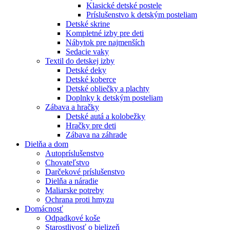
Klasické detské postele
Príslušenstvo k detským posteliam
Detské skrine
Kompletné izby pre deti
Nábytok pre najmenších
Sedacie vaky
Textil do detskej izby
Detské deky
Detské koberce
Detské obliečky a plachty
Doplnky k detským posteliam
Zábava a hračky
Detské autá a kolobežky
Hračky pre deti
Zábava na záhrade
Dielňa a dom
Autopríslušenstvo
Chovateľstvo
Darčekové príslušenstvo
Dielňa a náradie
Maliarske potreby
Ochrana proti hmyzu
Domácnosť
Odpadkové koše
Starostlivosť o bielizeň