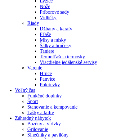
Lyžice
Nože
Príborové sady
Vidličky
Riady
Džbány a karafy
Fľaše
Misy a misky
Šálky a hrnčeky
Taniere
Termofľaše a termosky
Viacdielne jedálenské servisy
Varenie
Hrnce
Panvice
Pokrievky
Voľný čas
Funkčné doplnky
Šport
Stanovanie a kempovanie
Tašky a kufre
Záhradný nábytok
Bazény a vírivky
Grilovanie
Slnečníky a pavilóny