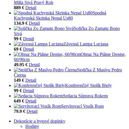
Milla Sivá Pravý Roh
889 €
Detail
Spodná
Kuchynská Skrinka Nepal Us80
134.9 €
Detail
Solička Zo Zamatu Bono
Sivá
99 €
Detail
Závesná Lampa Luciana
69 €
Detail
Obraz Na Plátne Denise,
60/90cm
49.95 €
Detail
Stolička Z Masívu Pedro
Čierna
149 €
Detail
Konferenčný Stolík Biely
99 €
Detail
Sedacia Súprava Rokem
649 €
Detail
Servírovací Vozík Rom
79.9 €
Detail
Dekorácie a bytové doplnky
Hodiny