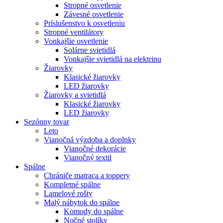
Stropné osvetlenie
Závesné osvetlenie
Príslušenstvo k osvetleniu
Stropné ventilátory
Vonkajšie osvetlenie
Solárne svietidlá
Vonkajšie svietidlá na elektrinu
Žiarovky
Klasické žiarovky
LED žiarovky
Žiarovky a svietidlá
Klasické žiarovky
LED žiarovky
Sezónny tovar
Leto
Vianočná výzdoba a doplnky
Vianočné dekorácie
Vianočný textil
Spálne
Chrániče matraca a toppery
Kompletné spálne
Lamelové rošty
Malý nábytok do spálne
Komody do spálne
Nočné stolíky