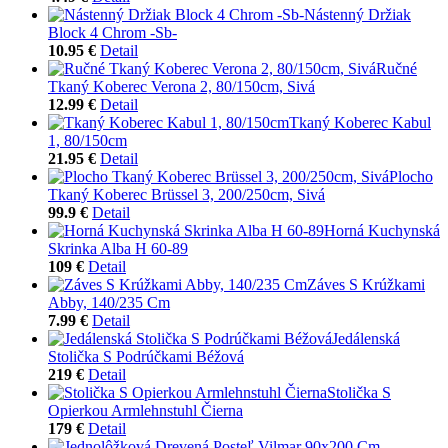
Nástenný Držiak
Block 4 Chrom -Sb-
10.95 €
Detail
Ručné
Tkaný Koberec Verona 2, 80/150cm, Sivá
12.99 €
Detail
Tkaný Koberec Kabul
1, 80/150cm
21.95 €
Detail
Plocho
Tkaný Koberec Brüssel 3, 200/250cm, Sivá
99.9 €
Detail
Horná Kuchynská
Skrinka Alba H 60-89
109 €
Detail
Záves S Krúžkami
Abby, 140/235 Cm
7.99 €
Detail
Jedálenská
Stolička S Podrúčkami Béžová
219 €
Detail
Stolička S
Opierkou Armlehnstuhl Čierna
179 €
Detail