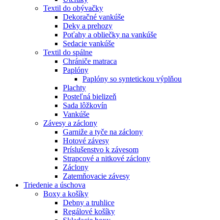
Textil do obývačky
Dekoračné vankúše
Deky a prehozy
Poťahy a obliečky na vankúše
Sedacie vankúše
Textil do spálne
Chrániče matraca
Paplóny
Paplóny so syntetickou výplňou
Plachty
Posteľná bielizeň
Sada lôžkovín
Vankúše
Závesy a záclony
Garniže a tyče na záclony
Hotové závesy
Príslušenstvo k závesom
Strapcové a nitkové záclony
Záclony
Zatemňovacie závesy
Triedenie a úschova
Boxy a košíky
Debny a truhlice
Regálové košíky