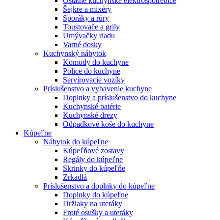
Ostatné kuchynské elektrospotrebiče
Šejkre a mixéry
Sporáky a rúry
Toustovače a grily
Umývačky riadu
Varné dosky
Kuchynský nábytok
Komody do kuchyne
Police do kuchyne
Servírovacie vozíky
Príslušenstvo a vybavenie kuchyne
Doplnky a príslušenstvo do kuchyne
Kuchynské batérie
Kuchynské drezy
Odpadkové koše do kuchyne
Kúpeľne
Nábytok do kúpeľne
Kúpeľňové zostavy
Regály do kúpeľne
Skrinky do kúpeľňe
Zrkadlá
Príslušenstvo a doplnky do kúpeľne
Doplnky do kúpeľne
Držiaky na uteráky
Froté osušky a uteráky