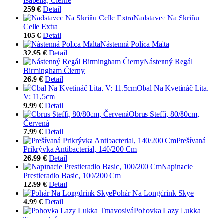
Isabella, Čierne
259 €
Detail
Nadstavec Na Skriňu
Celle Extra
105 €
Detail
Nástenná Polica Malta
32.95 €
Detail
Nástenný Regál
Birmingham Čierny
26.9 €
Detail
Obal Na Kvetináč Lita,
V: 11,5cm
9.99 €
Detail
Obrus Steffi, 80/80cm,
Červená
7.99 €
Detail
Prešívaná
Prikrývka Antibacterial, 140/200 Cm
26.99 €
Detail
Napínacie
Prestieradlo Basic, 100/200 Cm
12.99 €
Detail
Pohár Na Longdrink Skye
4.99 €
Detail
Pohovka Lazy Lukka