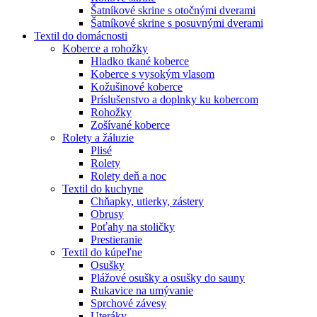
Šatníkové skrine s otočnými dverami
Šatníkové skrine s posuvnými dverami
Textil do domácnosti
Koberce a rohožky
Hladko tkané koberce
Koberce s vysokým vlasom
Kožušinové koberce
Príslušenstvo a doplnky ku kobercom
Rohožky
Zošívané koberce
Rolety a žáluzie
Plisé
Rolety
Rolety deň a noc
Textil do kuchyne
Chňapky, utierky, zástery
Obrusy
Poťahy na stoličky
Prestieranie
Textil do kúpeľne
Osušky
Plážové osušky a osušky do sauny
Rukavice na umývanie
Sprchové závesy
Uteráky