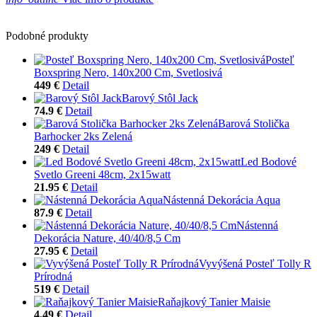
Podobné produkty
Posteľ
Boxspring Nero, 140x200 Cm, Svetlosivá
449 €
Detail
Barový Stôl Jack
74.9 €
Detail
Barová Stolička
Barhocker 2ks Zelená
249 €
Detail
Led Bodové
Svetlo Greeni 48cm, 2x15watt
21.95 €
Detail
Nástenná Dekorácia Aqua
87.9 €
Detail
Nástenná
Dekorácia Nature, 40/40/8,5 Cm
27.95 €
Detail
Vyvýšená Posteľ Tolly R
Prírodná
519 €
Detail
Raňajkový Tanier Maisie
4.49 €
Detail