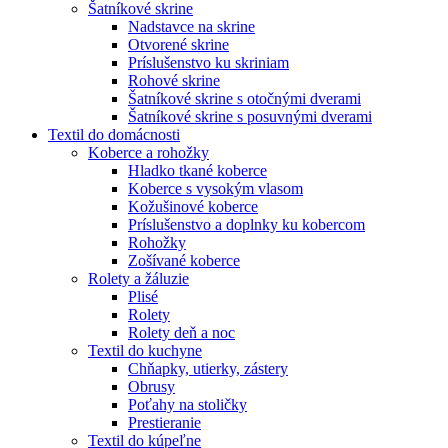
Šatníkové skrine
Nadstavce na skrine
Otvorené skrine
Príslušenstvo ku skriniam
Rohové skrine
Šatníkové skrine s otočnými dverami
Šatníkové skrine s posuvnými dverami
Textil do domácnosti
Koberce a rohožky
Hladko tkané koberce
Koberce s vysokým vlasom
Kožušinové koberce
Príslušenstvo a doplnky ku kobercom
Rohožky
Zošívané koberce
Rolety a žáluzie
Plisé
Rolety
Rolety deň a noc
Textil do kuchyne
Chňapky, utierky, zástery
Obrusy
Poťahy na stoličky
Prestieranie
Textil do kúpeľne