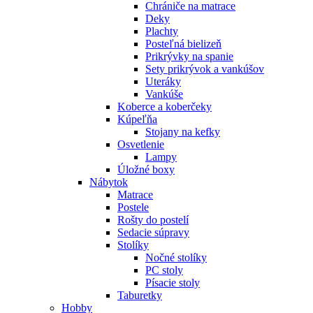
Chrániče na matrace
Deky
Plachty
Posteľná bielizeň
Prikrývky na spanie
Sety prikrývok a vankúšov
Uteráky
Vankúše
Koberce a koberčeky
Kúpeľňa
Stojany na kefky
Osvetlenie
Lampy
Úložné boxy
Nábytok
Matrace
Postele
Rošty do postelí
Sedacie súpravy
Stolíky
Nočné stolíky
PC stoly
Písacie stoly
Taburetky
Hobby