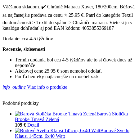
Väčšinou skladom. ✔️ Chránič Matraca Xaver, 180/200cm, Béžová
sa najčastejšie predáva za cenu ⭐ 25.95 €. Patrí do kategórie Textil
do domácnosti > Textil do spálne > Chrániče matraca. Viete si ju v
katalógu dohľadať aj pod EAN kódom: 4053855369187
Dodanie: cca 4-5 týždňov
Recenzie, skúsenosti
Termín dodania bol cca 4-5 týždňov ale to si človek dnes už
nepomôže
Akciovej cene 25.95 € som nemohol odolať.
Podľa heureky najlacnejšie na moebelix.sk
info_outline
Viac info o produkte
Podobné produkty
Barová Stolička
Brooke Tmavá Zelená
109 €
Detail
Bodové Svetlo
Klausi 145cm, 6x40 Watt