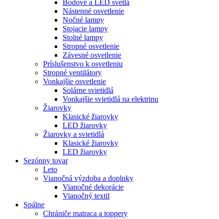
Bodové a LED svetlá
Nástenné osvetlenie
Nočné lampy
Stojacie lampy
Stolné lampy
Stropné osvetlenie
Závesné osvetlenie
Príslušenstvo k osvetleniu
Stropné ventilátory
Vonkajšie osvetlenie
Solárne svietidlá
Vonkajšie svietidlá na elektrinu
Žiarovky
Klasické žiarovky
LED žiarovky
Žiarovky a svietidlá
Klasické žiarovky
LED žiarovky
Sezónny tovar
Leto
Vianočná výzdoba a doplnky
Vianočné dekorácie
Vianočný textil
Spálne
Chrániče matraca a toppery