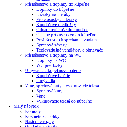
Príslušenstvo a doplnky do kúpeľne
Doplnky do kúpeľne
Držiaky na uteráky
Froté osušky a uteráky
Kúpeľňové predložky
Odpadkové koše do kúpeľne
Ostatné príslušenstvo do kúpeľne
Príslušenstvo k sprchám a vaniam
Sprchové závesy
Teplovzdušné ventilátory a ohrievače
Príslušenstvo a doplnky na WC
Doplnky na WC
WC predložky
Umývadlá a kúpeľňové batérie
Kúpeľňové batérie
Umývadlá
Vane, sprchové kúty a vykurovacie telesá
Sprchové kúty
Vane
Vykurovacie telesá do kúpeľne
Malý nábytok
Komody
Kozmetické stolíky
Nástenné regály
Odkladacie stolíky