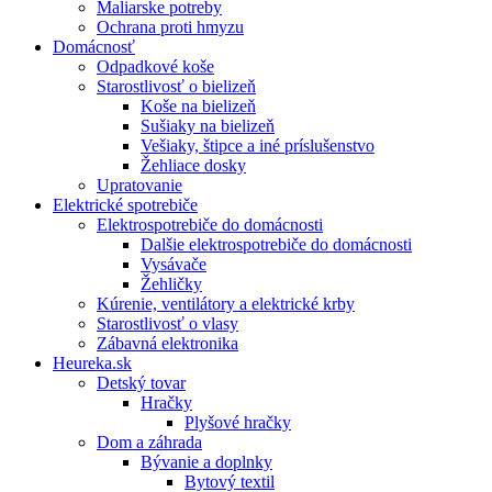
Maliarske potreby
Ochrana proti hmyzu
Domácnosť
Odpadkové koše
Starostlivosť o bielizeň
Koše na bielizeň
Sušiaky na bielizeň
Vešiaky, štipce a iné príslušenstvo
Žehliace dosky
Upratovanie
Elektrické spotrebiče
Elektrospotrebiče do domácnosti
Dalšie elektrospotrebiče do domácnosti
Vysávače
Žehličky
Kúrenie, ventilátory a elektrické krby
Starostlivosť o vlasy
Zábavná elektronika
Heureka.sk
Detský tovar
Hračky
Plyšové hračky
Dom a záhrada
Bývanie a doplnky
Bytový textil