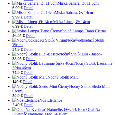
Miska Sahara, Ø: 11,5cm
6.99 €
Detail
Miska Sahara, Ø: 14cm
9.99 €
Detail
Miska Linen, Ø: 14cm
6.99 €
Detail
Stolná Lampa Tiano Čierna
46.95 €
Detail
Nočný/odkladací Stolík
Virum
54.9 €
Detail
Nočný Stolík Ella -Based-
38.95 €
Detail
Nočný Stolík Lausanne
Šírka 46cm
74.9 €
Detail
Nočný Stolík Malu
149 €
Detail
Nočný Stolík Sledo Mini
Čierny
59.9 €
Detail
Nôž Elegance
2.49 €
Detail
Obal Na
Kvetináč Naturelle, Ø/v: 14/16cm