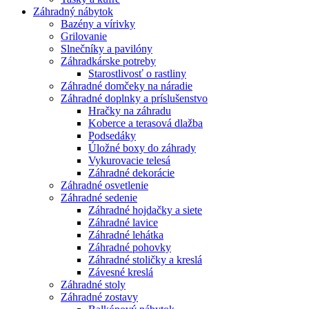
Záhradný nábytok
Bazény a vírivky
Grilovanie
Slnečníky a pavilóny
Záhradkárske potreby
Starostlivosť o rastliny
Záhradné domčeky na náradie
Záhradné doplnky a príslušenstvo
Hračky na záhradu
Koberce a terasová dlažba
Podsedáky
Úložné boxy do záhrady
Vykurovacie telesá
Záhradné dekorácie
Záhradné osvetlenie
Záhradné sedenie
Záhradné hojdačky a siete
Záhradné lavice
Záhradné lehátka
Záhradné pohovky
Záhradné stoličky a kreslá
Závesné kreslá
Záhradné stoly
Záhradné zostavy