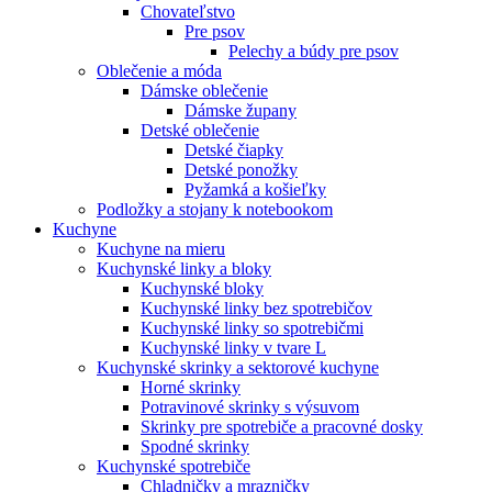
Chovateľstvo
Pre psov
Pelechy a búdy pre psov
Oblečenie a móda
Dámske oblečenie
Dámske župany
Detské oblečenie
Detské čiapky
Detské ponožky
Pyžamká a košieľky
Podložky a stojany k notebookom
Kuchyne
Kuchyne na mieru
Kuchynské linky a bloky
Kuchynské bloky
Kuchynské linky bez spotrebičov
Kuchynské linky so spotrebičmi
Kuchynské linky v tvare L
Kuchynské skrinky a sektorové kuchyne
Horné skrinky
Potravinové skrinky s výsuvom
Skrinky pre spotrebiče a pracovné dosky
Spodné skrinky
Kuchynské spotrebiče
Chladničky a mrazničky