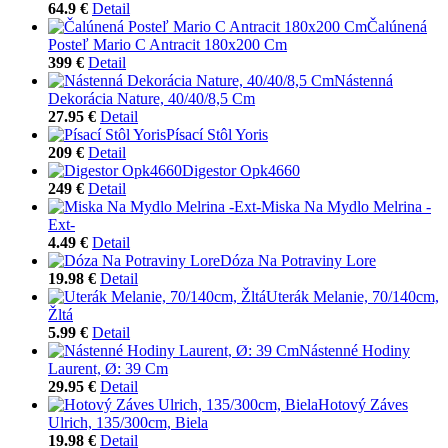
64.9 €
Detail
Čalúnená
Posteľ Mario C Antracit 180x200 Cm
399 €
Detail
Nástenná
Dekorácia Nature, 40/40/8,5 Cm
27.95 €
Detail
Písací Stôl Yoris
209 €
Detail
Digestor Opk4660
249 €
Detail
Miska Na Mydlo Melrina -
Ext-
4.49 €
Detail
Dóza Na Potraviny Lore
19.98 €
Detail
Uterák Melanie, 70/140cm,
Žltá
5.99 €
Detail
Nástenné Hodiny
Laurent, Ø: 39 Cm
29.95 €
Detail
Hotový Záves
Ulrich, 135/300cm, Biela
19.98 €
Detail