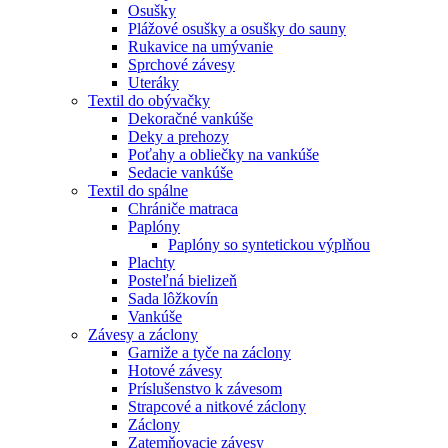
Osušky
Plážové osušky a osušky do sauny
Rukavice na umývanie
Sprchové závesy
Uteráky
Textil do obývačky
Dekoračné vankúše
Deky a prehozy
Poťahy a obliečky na vankúše
Sedacie vankúše
Textil do spálne
Chrániče matraca
Paplóny
Paplóny so syntetickou výplňou
Plachty
Posteľná bielizeň
Sada lôžkovín
Vankúše
Závesy a záclony
Garniže a tyče na záclony
Hotové závesy
Príslušenstvo k závesom
Strapcové a nitkové záclony
Záclony
Zatemňovacie závesy