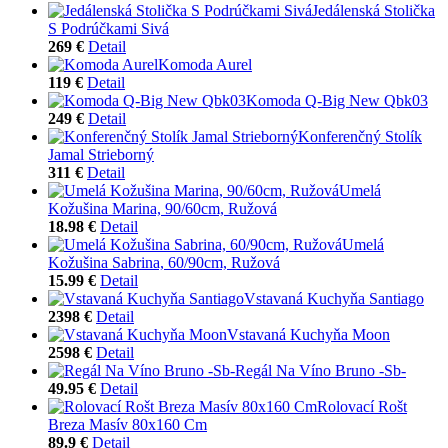
Jedálenská Stolička
S Podrúčkami Sivá
269 €
Detail
Komoda Aurel
119 €
Detail
Komoda Q-Big New Qbk03
249 €
Detail
Konferenčný Stolík
Jamal Strieborný
311 €
Detail
Umelá
Kožušina Marina, 90/60cm, Ružová
18.98 €
Detail
Umelá
Kožušina Sabrina, 60/90cm, Ružová
15.99 €
Detail
Vstavaná Kuchyňa Santiago
2398 €
Detail
Vstavaná Kuchyňa Moon
2598 €
Detail
Regál Na Víno Bruno -Sb-
49.95 €
Detail
Rolovací Rošt
Breza Masív 80x160 Cm
89.9 €
Detail