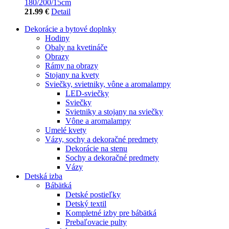
180/200/15cm
21.99 €
Detail
Dekorácie a bytové doplnky
Hodiny
Obaly na kvetináče
Obrazy
Rámy na obrazy
Stojany na kvety
Sviečky, svietniky, vône a aromalampy
LED-sviečky
Sviečky
Svietniky a stojany na sviečky
Vône a aromalampy
Umelé kvety
Vázy, sochy a dekoračné predmety
Dekorácie na stenu
Sochy a dekoračné predmety
Vázy
Detská izba
Bábätká
Detské postieľky
Detský textil
Kompletné izby pre bábätká
Prebaľovacie pulty