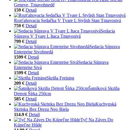
Geneve, Tmavohnedé
159 €
Detail
Rozťahovacia Sedačka V Tvare L Stylish Stan Tmavosivá
759 €
Detail
Sedacia
Súprava V Tvare L Itaca Tmavosivá
799 €
Detail
Sedacia Súprava
Enterprise Sivohnedá
1599 €
Detail
Sedacia Súprava
Enterprise Sivá
1599 €
Detail
Skriňa Freising
209 €
Detail
Šatníková Skriňa
Detroit Šírka 250cm
585 €
Detail
Kuchynská
Skrinka Bez Drezu Neo Biela
114.9 €
Detail
Tyč Na Záves Do
Kúpeľne Hilde