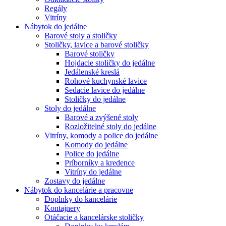
Regály
Vitríny
Nábytok do jedálne
Barové stoly a stoličky
Stoličky, lavice a barové stoličky
Barové stoličky
Hojdacie stoličky do jedálne
Jedálenské kreslá
Rohové kuchynské lavice
Sedacie lavice do jedálne
Stoličky do jedálne
Stoly do jedálne
Barové a zvýšené stoly
Rozložitelné stoly do jedálne
Vitríny, komody a police do jedálne
Komody do jedálne
Police do jedálne
Príborníky a kredence
Vitríny do jedálne
Zostavy do jedálne
Nábytok do kancelárie a pracovne
Doplnky do kancelárie
Kontajnery
Otáčacie a kancelárske stoličky