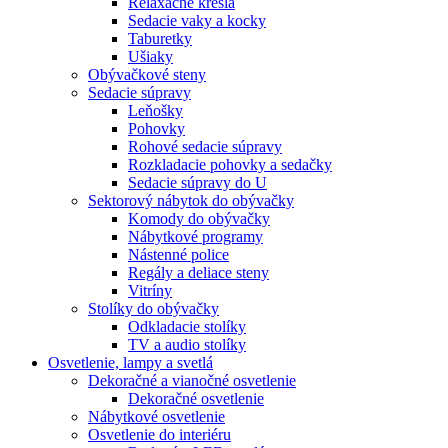
Relaxačné kreslá
Sedacie vaky a kocky
Taburetky
Ušiaky
Obývačkové steny
Sedacie súpravy
Leňošky
Pohovky
Rohové sedacie súpravy
Rozkladacie pohovky a sedačky
Sedacie súpravy do U
Sektorový nábytok do obývačky
Komody do obývačky
Nábytkové programy
Nástenné police
Regály a deliace steny
Vitríny
Stolíky do obývačky
Odkladacie stolíky
TV a audio stolíky
Osvetlenie, lampy a svetlá
Dekoračné a vianočné osvetlenie
Dekoračné osvetlenie
Nábytkové osvetlenie
Osvetlenie do interiéru