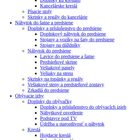
Doplnky ku kreslám
Kancelárske kreslá
Písacie stoly
Skrinky a regály do kancelárie
Nábytok do šatne a predsiene
Doplnky a príslušenstvo do predsiene
Doplnkový nábytok do predsiene
Stojany a vozíky na šaty do predsiene
Stojany na dáždníky
Nábytok do predsiene
Lavice do predsiene a šatne
Predsieňové skrine
Vešiakové panely
Vešiaky na stenu
Skrinky na topánky a regály
Vešiakové steny a predsieňové zostavy
Zrkadlá do predsiene
Obývacie izby
Doplnky do obývačky
Doplnky a príslušenstvo do obývacích izieb
Nábytkové osvetlenie
Podstavce pod TV
Údržba a starostlivosť o nábytok
Kreslá
Hojdacie kreslá