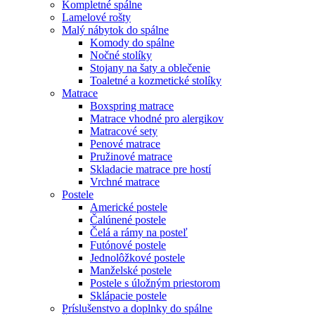
Kompletné spálne
Lamelové rošty
Malý nábytok do spálne
Komody do spálne
Nočné stolíky
Stojany na šaty a oblečenie
Toaletné a kozmetické stolíky
Matrace
Boxspring matrace
Matrace vhodné pro alergikov
Matracové sety
Penové matrace
Pružinové matrace
Skladacie matrace pre hostí
Vrchné matrace
Postele
Americké postele
Čalúnené postele
Čelá a rámy na posteľ
Futónové postele
Jednolôžkové postele
Manželské postele
Postele s úložným priestorom
Sklápacie postele
Príslušenstvo a doplnky do spálne