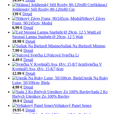
14.99 €
Detail
Sklápací
Jedálenský Stôl Roxby 80-120x80 Cm
139 €
Detail
Nitkový Záves
Franz, 90/245cm, Modrá
6.99 €
Detail
Led
Stropná Lampa Starlight Ø 29cm, 12,5 Watt
18.98 €
Detail
Sušiak Na Bielizeň Minimo
7.99 €
Detail
Valcová Sviečka Li
4.49 €
Detail
Sviečka V
Kvetináči Ava, Ø/v: 15,8/7,6cm
12.99 €
Detail
Uterák Na Ruky
Luise, 50/100cm, Biela
4.99 €
Detail
Sada 2 Ks
Bielych Uterákov Zo 100% Bavlny
39.9 €
Detail
Vešiakový Panel Senex
19.95 €
Detail