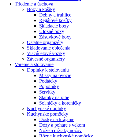
Triedenie a úschova
Boxy a košíky
Debny a truhlice
Regálové košíky
Skladacie boxy
Úložné boxy
Zásuvkové boxy
Ostatné organizéry
Skladovanie oblečenia
Viacúčelové vozíky
Závesné organizéry
Varenie a stolovanie
Doplnky k stolovaniu
Misky na ovocie
Podtácky
Popolníky
Servítky
Slamky na pitie
Soľničky a koreničky
Kuchynské doplnky
Kuchynské pomôcky
Dosky na krájanie
Dózy a poháre s vekom
Nože a držiaky nožov
Rôzne kuchynské pomôcky