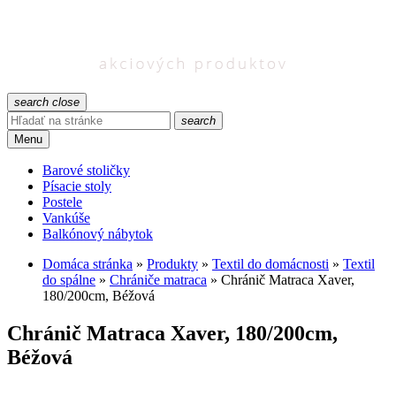
search
close
search
Menu
Barové stoličky
Písacie stoly
Postele
Vankúše
Balkónový nábytok
Domáca stránka
»
Produkty
»
Textil do domácnosti
»
Textil
do spálne
»
Chrániče matraca
»
Chránič Matraca Xaver,
180/200cm, Béžová
Chránič Matraca Xaver, 180/200cm,
Béžová