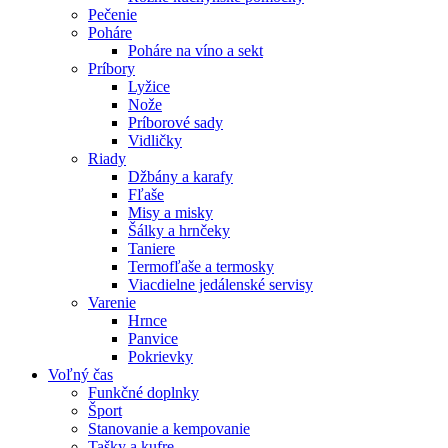
Pečenie
Poháre
Poháre na víno a sekt
Príbory
Lyžice
Nože
Príborové sady
Vidličky
Riady
Džbány a karafy
Fľaše
Misy a misky
Šálky a hrnčeky
Taniere
Termofľaše a termosky
Viacdielne jedálenské servisy
Varenie
Hrnce
Panvice
Pokrievky
Voľný čas
Funkčné doplnky
Šport
Stanovanie a kempovanie
Tašky a kufre