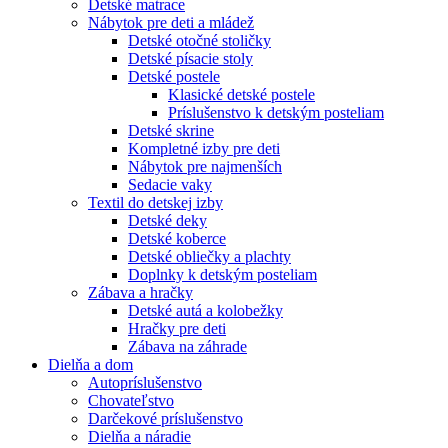
Detské matrace
Nábytok pre deti a mládež
Detské otočné stoličky
Detské písacie stoly
Detské postele
Klasické detské postele
Príslušenstvo k detským posteliam
Detské skrine
Kompletné izby pre deti
Nábytok pre najmenších
Sedacie vaky
Textil do detskej izby
Detské deky
Detské koberce
Detské obliečky a plachty
Doplnky k detským posteliam
Zábava a hračky
Detské autá a kolobežky
Hračky pre deti
Zábava na záhrade
Dielňa a dom
Autopríslušenstvo
Chovateľstvo
Darčekové príslušenstvo
Dielňa a náradie