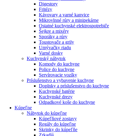
Digestory
Fritézy
Kávovary a varné kanvice
Mikrovlnné rúry a minipekárne
Ostatné kuchynské elektrospotrebiče
Šejkre a mixéry
Sporáky a rúry
Toustovače a grily
Umývačky riadu
Varné dosky
Kuchynský nábytok
Komody do kuchyne
Police do kuchyne
Servírovacie vozíky
Príslušenstvo a vybavenie kuchyne
Doplnky a príslušenstvo do kuchyne
Kuchynské batérie
Kuchynské drezy
Odpadkové koše do kuchyne
Kúpeľne
Nábytok do kúpeľne
Kúpeľňové zostavy
Regály do kúpeľne
Skrinky do kúpeľňe
Zrkadlá