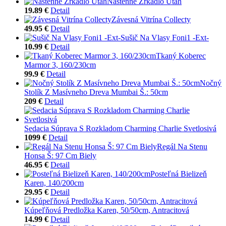
Nástenné Zrkadlo Utah
19.89 €
Detail
Závesná Vitrína Collecty
49.95 €
Detail
Sušič Na Vlasy Foni1 -Ext-
10.99 €
Detail
Tkaný Koberec
Marmor 3, 160/230cm
99.9 €
Detail
Nočný
Stolík Z Masívneho Dreva Mumbai Š.: 50cm
209 €
Detail
Sedacia Súprava S Rozkladom Charming Charlie Svetlosivá
1099 €
Detail
Regál Na Stenu
Honsa Š: 97 Cm Biely
46.95 €
Detail
Posteľná Bielizeň
Karen, 140/200cm
29.95 €
Detail
Kúpeľňová Predložka Karen, 50/50cm, Antracitová
14.99 €
Detail