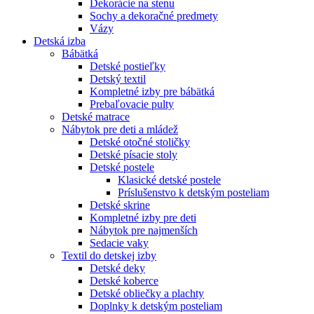
Dekorácie na stenu
Sochy a dekoračné predmety
Vázy
Detská izba
Bábätká
Detské postieľky
Detský textil
Kompletné izby pre bábätká
Prebaľovacie pulty
Detské matrace
Nábytok pre deti a mládež
Detské otočné stoličky
Detské písacie stoly
Detské postele
Klasické detské postele
Príslušenstvo k detským posteliam
Detské skrine
Kompletné izby pre deti
Nábytok pre najmenších
Sedacie vaky
Textil do detskej izby
Detské deky
Detské koberce
Detské obliečky a plachty
Doplnky k detským posteliam