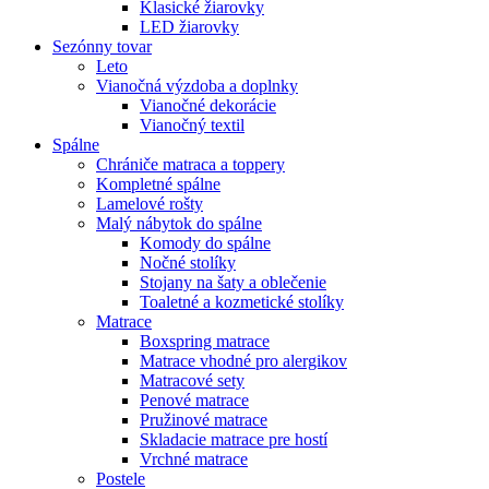
Klasické žiarovky
LED žiarovky
Sezónny tovar
Leto
Vianočná výzdoba a doplnky
Vianočné dekorácie
Vianočný textil
Spálne
Chrániče matraca a toppery
Kompletné spálne
Lamelové rošty
Malý nábytok do spálne
Komody do spálne
Nočné stolíky
Stojany na šaty a oblečenie
Toaletné a kozmetické stolíky
Matrace
Boxspring matrace
Matrace vhodné pro alergikov
Matracové sety
Penové matrace
Pružinové matrace
Skladacie matrace pre hostí
Vrchné matrace
Postele