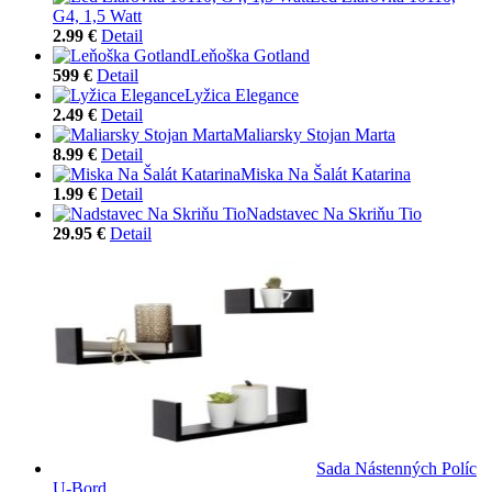
G4, 1,5 Watt
2.99 €
Detail
Leňoška Gotland
599 €
Detail
Lyžica Elegance
2.49 €
Detail
Maliarsky Stojan Marta
8.99 €
Detail
Miska Na Šalát Katarina
1.99 €
Detail
Nadstavec Na Skriňu Tio
29.95 €
Detail
Sada Nástenných Políc
U-Bord