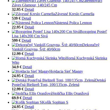
Zatemňovací
Záves Glamour, 140/245 Cm
32.95 €
Detail
Závesné Kreslo Carmella
539 €
Detail
Nástenná Polica Lennon
22.95 €
Detail
Boxspring Posteľ
Lisa 140x200 Cm Sivá
599 €
Detail
Dekoračný
Vankúš Grazyna, Š/d: 40/60cm
12.99 €
Detail
Horná Kuchynská Skrinka
Wito
34.9 €
Detail
Hojdacia Sieť Maggy
24.95 €
Detail
Detská
Posteľná Bielizeň Toni, 100/135cm, Zelená
12.99 €
Detail
Stolička Ellis Oranžová
69.9 €
Detail
Košík Sophian S
24.95 €
Detail