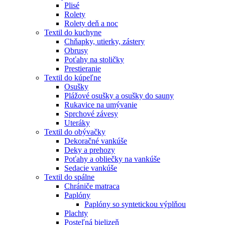
Plisé
Rolety
Rolety deň a noc
Textil do kuchyne
Chňapky, utierky, zástery
Obrusy
Poťahy na stoličky
Prestieranie
Textil do kúpeľne
Osušky
Plážové osušky a osušky do sauny
Rukavice na umývanie
Sprchové závesy
Uteráky
Textil do obývačky
Dekoračné vankúše
Deky a prehozy
Poťahy a obliečky na vankúše
Sedacie vankúše
Textil do spálne
Chrániče matraca
Paplóny
Paplóny so syntetickou výplňou
Plachty
Posteľná bielizeň