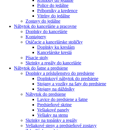
Komody do jedálne
Police do jedálne
Príborníky a kredence
Vitríny do jedálne
Zostavy do jedálne
Nábytok do kancelárie a pracovne
Doplnky do kancelárie
Kontajnery
Otáčacie a kancelárske stoličky
Doplnky ku kreslám
Kancelárske kreslá
Písacie stoly
Skrinky a regály do kancelárie
Nábytok do šatne a predsiene
Doplnky a príslušenstvo do predsiene
Doplnkový nábytok do predsiene
Stojany a vozíky na šaty do predsiene
Stojany na dáždníky
Nábytok do predsiene
Lavice do predsiene a šatne
Predsieňové skrine
Vešiakové panely
Vešiaky na stenu
Skrinky na topánky a regály
Vešiakové steny a predsieňové zostavy