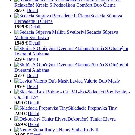
Relaxačné Kreslo S Podnožkou Comfort Duo Čierne
369 €
Detail
Sedacia Súprava
Bernadette Ii Čierna
1599 €
Detail
Sedacia Súprava
Malibu Svetlosivá
1549 €
Detail
Skriňa S Otočnými
Dverami Alabama
229 €
Detail
Skriňa S Otočnými
Dverami Alabama
459 €
Detail
Lavica Valerio Dub Masív
199 €
Detail
Skladací Box Bobby -
Ca. 34l -Ext-
9.99 €
Detail
Skladacia Prepravka Tiny
2.99 €
Detail
Dekoračný Tanier Elvyra
6.99 €
Detail
Nemý Sluha Rudy Ii