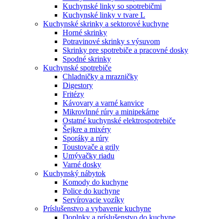
Kuchynské linky so spotrebičmi
Kuchynské linky v tvare L
Kuchynské skrinky a sektorové kuchyne
Horné skrinky
Potravinové skrinky s výsuvom
Skrinky pre spotrebiče a pracovné dosky
Spodné skrinky
Kuchynské spotrebiče
Chladničky a mrazničky
Digestory
Fritézy
Kávovary a varné kanvice
Mikrovlnné rúry a minipekárne
Ostatné kuchynské elektrospotrebiče
Šejkre a mixéry
Sporáky a rúry
Toustovače a grily
Umývačky riadu
Varné dosky
Kuchynský nábytok
Komody do kuchyne
Police do kuchyne
Servírovacie vozíky
Príslušenstvo a vybavenie kuchyne
Doplnky a príslušenstvo do kuchyne