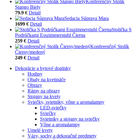
Konferenčný Stolík
Stango Biely
79.9 €
Detail
Sedacia Súprava Mara
1699 €
Detail
Stolička S
Podrúčkami Esszimmerstuhl Čierna
259 €
Detail
Konferenčný Stolík
Čierny/medený
249 €
Detail
Dekorácie a bytové doplnky
Hodiny
Obaly na kvetináče
Obrazy
Rámy na obrazy
Stojany na kvety
Sviečky, svietniky, vône a aromalampy
LED-sviečky
Sviečky
Svietniky a stojany na sviečky
Vône a aromalampy
Umelé kvety
Vázy, sochy a dekoračné predmety