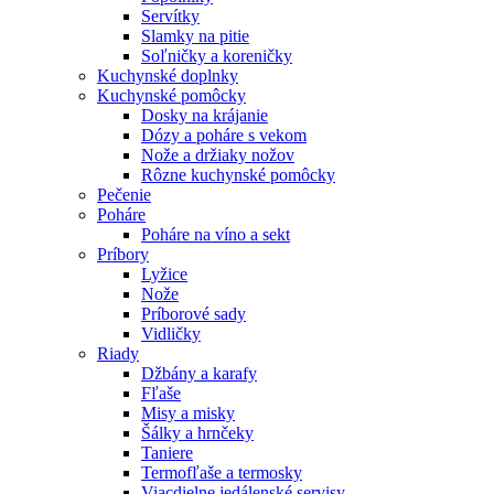
Servítky
Slamky na pitie
Soľničky a koreničky
Kuchynské doplnky
Kuchynské pomôcky
Dosky na krájanie
Dózy a poháre s vekom
Nože a držiaky nožov
Rôzne kuchynské pomôcky
Pečenie
Poháre
Poháre na víno a sekt
Príbory
Lyžice
Nože
Príborové sady
Vidličky
Riady
Džbány a karafy
Fľaše
Misy a misky
Šálky a hrnčeky
Taniere
Termofľaše a termosky
Viacdielne jedálenské servisy