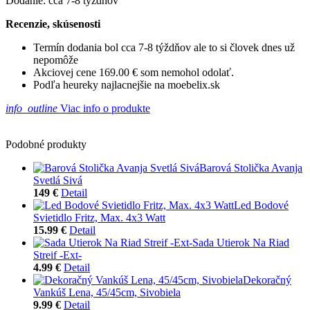
Dodanie: cca 7-8 týždňov
Recenzie, skúsenosti
Termín dodania bol cca 7-8 týždňov ale to si človek dnes už
nepomôže
Akciovej cene 169.00 € som nemohol odolať.
Podľa heureky najlacnejšie na moebelix.sk
info_outline
Viac info o produkte
Podobné produkty
Barová Stolička Avanja
Svetlá Sivá
149 €
Detail
Led Bodové
Svietidlo Fritz, Max. 4x3 Watt
15.99 €
Detail
Sada Utierok Na Riad
Streif -Ext-
4.99 €
Detail
Dekoračný
Vankúš Lena, 45/45cm, Sivobiela
9.99 €
Detail