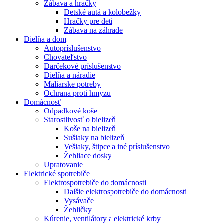
Zábava a hračky
Detské autá a kolobežky
Hračky pre deti
Zábava na záhrade
Dielňa a dom
Autopríslušenstvo
Chovateľstvo
Darčekové príslušenstvo
Dielňa a náradie
Maliarske potreby
Ochrana proti hmyzu
Domácnosť
Odpadkové koše
Starostlivosť o bielizeň
Koše na bielizeň
Sušiaky na bielizeň
Vešiaky, štipce a iné príslušenstvo
Žehliace dosky
Upratovanie
Elektrické spotrebiče
Elektrospotrebiče do domácnosti
Dalšie elektrospotrebiče do domácnosti
Vysávače
Žehličky
Kúrenie, ventilátory a elektrické krby