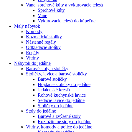
Vane, sprchové kúty a vykurovacie telesá
Sprchové kúty
Vane
Vykurovacie telesá do kúpeľne
Malý nábytok
Komody
Kozmetické stolíky
Nástenné regály
Odkladacie stolíky
Regály
Vitríny
Nábytok do jedálne
Barové stoly a stoličky
Stoličky, lavice a barové stoličky
Barové stoličky
Hojdacie stoličky do jedálne
Jedálenské kreslá
Rohové kuchynské lavice
Sedacie lavice do jedálne
Stoličky do jedálne
Stoly do jedálne
Barové a zvýšené stoly
Rozložitelné stoly do jedálne
Vitríny, komody a police do jedálne