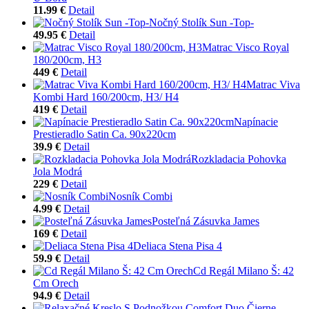
11.99 €
Detail
Nočný Stolík Sun -Top-
49.95 €
Detail
Matrac Visco Royal
180/200cm, H3
449 €
Detail
Matrac Viva
Kombi Hard 160/200cm, H3/ H4
419 €
Detail
Napínacie
Prestieradlo Satin Ca. 90x220cm
39.9 €
Detail
Rozkladacia Pohovka
Jola Modrá
229 €
Detail
Nosník Combi
4.99 €
Detail
Posteľná Zásuvka James
169 €
Detail
Deliaca Stena Pisa 4
59.9 €
Detail
Cd Regál Milano Š: 42
Cm Orech
94.9 €
Detail