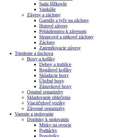
Sada lôžkovín
Vankúše
Závesy a záclony
Garniže a tyče na záclony
Hotové závesy
Príslušenstvo k závesom
Strapcové a nitkové záclony
Záclony
Zatemňovacie závesy
Triedenie a úschova
Boxy a košíky
Debny a truhlice
Regálové košíky
Skladacie boxy
Úložné boxy
Zásuvkové boxy
Ostatné organizéry
Skladovanie oblečenia
Viacúčelové vozíky
Závesné organizéry
Varenie a stolovanie
Doplnky k stolovaniu
Misky na ovocie
Podtácky
Popolníky