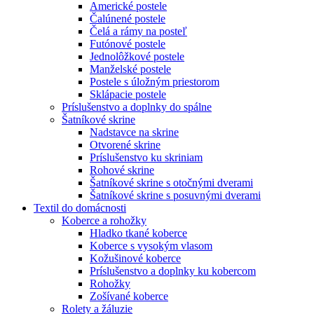
Americké postele
Čalúnené postele
Čelá a rámy na posteľ
Futónové postele
Jednolôžkové postele
Manželské postele
Postele s úložným priestorom
Sklápacie postele
Príslušenstvo a doplnky do spálne
Šatníkové skrine
Nadstavce na skrine
Otvorené skrine
Príslušenstvo ku skriniam
Rohové skrine
Šatníkové skrine s otočnými dverami
Šatníkové skrine s posuvnými dverami
Textil do domácnosti
Koberce a rohožky
Hladko tkané koberce
Koberce s vysokým vlasom
Kožušinové koberce
Príslušenstvo a doplnky ku kobercom
Rohožky
Zošívané koberce
Rolety a žáluzie