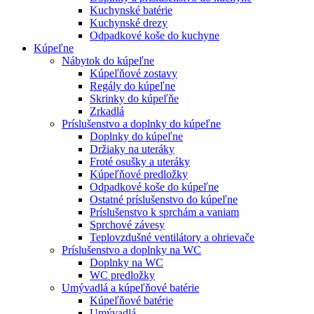
Kuchynské batérie
Kuchynské drezy
Odpadkové koše do kuchyne
Kúpeľne
Nábytok do kúpeľne
Kúpeľňové zostavy
Regály do kúpeľne
Skrinky do kúpeľňe
Zrkadlá
Príslušenstvo a doplnky do kúpeľne
Doplnky do kúpeľne
Držiaky na uteráky
Froté osušky a uteráky
Kúpeľňové predložky
Odpadkové koše do kúpeľne
Ostatné príslušenstvo do kúpeľne
Príslušenstvo k sprchám a vaniam
Sprchové závesy
Teplovzdušné ventilátory a ohrievače
Príslušenstvo a doplnky na WC
Doplnky na WC
WC predložky
Umývadlá a kúpeľňové batérie
Kúpeľňové batérie
Umývadlá