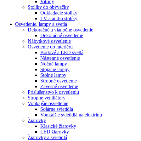
Vitríny
Stolíky do obývačky
Odkladacie stolíky
TV a audio stolíky
Osvetlenie, lampy a svetlá
Dekoračné a vianočné osvetlenie
Dekoračné osvetlenie
Nábytkové osvetlenie
Osvetlenie do interiéru
Bodové a LED svetlá
Nástenné osvetlenie
Nočné lampy
Stojacie lampy
Stolné lampy
Stropné osvetlenie
Závesné osvetlenie
Príslušenstvo k osvetleniu
Stropné ventilátory
Vonkajšie osvetlenie
Solárne svietidlá
Vonkajšie svietidlá na elektrinu
Žiarovky
Klasické žiarovky
LED žiarovky
Žiarovky a svietidlá