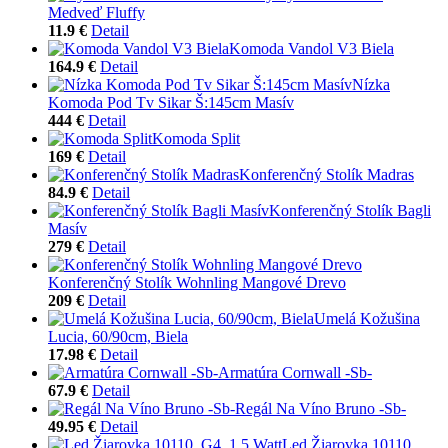
Medveď Fluffy
11.9 €
Detail
Komoda Vandol V3 Biela
164.9 €
Detail
Nízka
Komoda Pod Tv Sikar Š:145cm Masív
444 €
Detail
Komoda Split
169 €
Detail
Konferenčný Stolík Madras
84.9 €
Detail
Konferenčný Stolík Bagli
Masív
279 €
Detail
Konferenčný Stolík Wohnling Mangové Drevo
209 €
Detail
Umelá Kožušina
Lucia, 60/90cm, Biela
17.98 €
Detail
Armatúra Cornwall -Sb-
67.9 €
Detail
Regál Na Víno Bruno -Sb-
49.95 €
Detail
Led Žiarovka 10110,