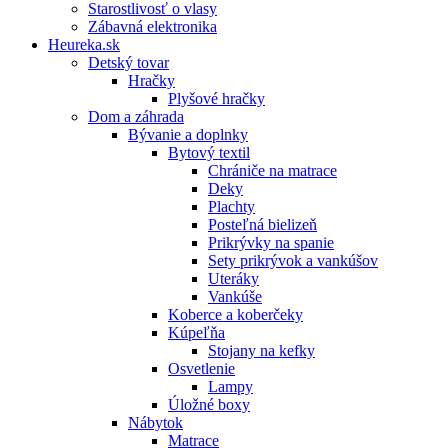
Starostlivosť o vlasy
Zábavná elektronika
Heureka.sk
Detský tovar
Hračky
Plyšové hračky
Dom a záhrada
Bývanie a doplnky
Bytový textil
Chrániče na matrace
Deky
Plachty
Posteľná bielizeň
Prikrývky na spanie
Sety prikrývok a vankúšov
Uteráky
Vankúše
Koberce a koberčeky
Kúpeľňa
Stojany na kefky
Osvetlenie
Lampy
Úložné boxy
Nábytok
Matrace