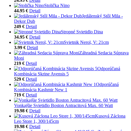
24.95 €
Detail
Stolička Nino
44.95 €
Detail
Jedálenský Stôl Mila -
Dekor Dub
249 €
Detail
Stropné Svietidlo Dina
34.95 €
Detail
Svietnik Nerol, V: 21cm
3.99 €
Detail
Záhradná Sedacia Súprava
Moni
219 €
Detail
Odporúčaná
Kombinácia Skrine Avensis 5
529 €
Detail
Odporúčaná
Kombinácia Kashmir New 1
719 €
Detail
Vonkajšie Svietidlo Boston Antracitová Max. 60 Watt
19.98 €
Detail
Kusová Záclona
Leo Store 1, 300/145cm
19.98 €
Detail