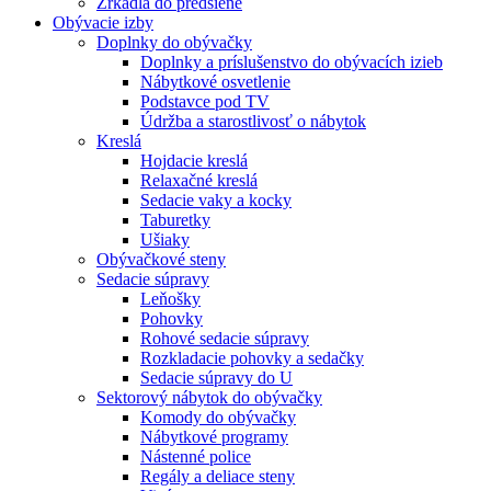
Zrkadlá do predsiene
Obývacie izby
Doplnky do obývačky
Doplnky a príslušenstvo do obývacích izieb
Nábytkové osvetlenie
Podstavce pod TV
Údržba a starostlivosť o nábytok
Kreslá
Hojdacie kreslá
Relaxačné kreslá
Sedacie vaky a kocky
Taburetky
Ušiaky
Obývačkové steny
Sedacie súpravy
Leňošky
Pohovky
Rohové sedacie súpravy
Rozkladacie pohovky a sedačky
Sedacie súpravy do U
Sektorový nábytok do obývačky
Komody do obývačky
Nábytkové programy
Nástenné police
Regály a deliace steny