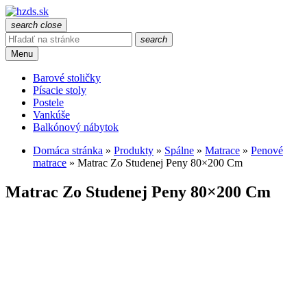
search
close
search
Menu
Barové stoličky
Písacie stoly
Postele
Vankúše
Balkónový nábytok
Domáca stránka
»
Produkty
»
Spálne
»
Matrace
»
Penové
matrace
»
Matrac Zo Studenej Peny 80×200 Cm
Matrac Zo Studenej Peny 80×200 Cm