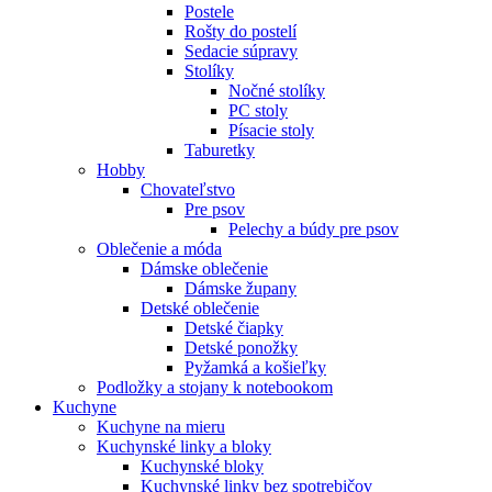
Postele
Rošty do postelí
Sedacie súpravy
Stolíky
Nočné stolíky
PC stoly
Písacie stoly
Taburetky
Hobby
Chovateľstvo
Pre psov
Pelechy a búdy pre psov
Oblečenie a móda
Dámske oblečenie
Dámske župany
Detské oblečenie
Detské čiapky
Detské ponožky
Pyžamká a košieľky
Podložky a stojany k notebookom
Kuchyne
Kuchyne na mieru
Kuchynské linky a bloky
Kuchynské bloky
Kuchynské linky bez spotrebičov