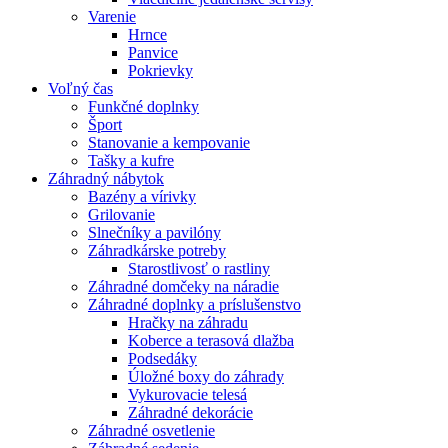
Varenie
Hrnce
Panvice
Pokrievky
Voľný čas
Funkčné doplnky
Šport
Stanovanie a kempovanie
Tašky a kufre
Záhradný nábytok
Bazény a vírivky
Grilovanie
Slnečníky a pavilóny
Záhradkárske potreby
Starostlivosť o rastliny
Záhradné domčeky na náradie
Záhradné doplnky a príslušenstvo
Hračky na záhradu
Koberce a terasová dlažba
Podsedáky
Úložné boxy do záhrady
Vykurovacie telesá
Záhradné dekorácie
Záhradné osvetlenie