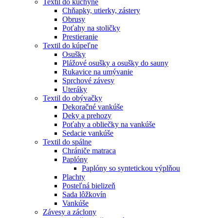
Textil do kuchyne
Chňapky, utierky, zástery
Obrusy
Poťahy na stoličky
Prestieranie
Textil do kúpeľne
Osušky
Plážové osušky a osušky do sauny
Rukavice na umývanie
Sprchové závesy
Uteráky
Textil do obývačky
Dekoračné vankúše
Deky a prehozy
Poťahy a obliečky na vankúše
Sedacie vankúše
Textil do spálne
Chrániče matraca
Paplóny
Paplóny so syntetickou výplňou
Plachty
Posteľná bielizeň
Sada lôžkovín
Vankúše
Závesy a záclony