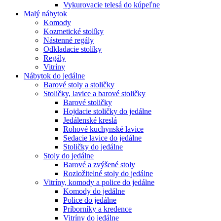
Vykurovacie telesá do kúpeľne
Malý nábytok
Komody
Kozmetické stolíky
Nástenné regály
Odkladacie stolíky
Regály
Vitríny
Nábytok do jedálne
Barové stoly a stoličky
Stoličky, lavice a barové stoličky
Barové stoličky
Hojdacie stoličky do jedálne
Jedálenské kreslá
Rohové kuchynské lavice
Sedacie lavice do jedálne
Stoličky do jedálne
Stoly do jedálne
Barové a zvýšené stoly
Rozložitelné stoly do jedálne
Vitríny, komody a police do jedálne
Komody do jedálne
Police do jedálne
Príborníky a kredence
Vitríny do jedálne