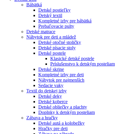
Bábätká
Detské postieľky
Detský textil
Kompletné izby pre bábätká
Prebaľovacie pulty
Detské matrace
Nábytok pre deti a mládež
Detské otočné stoličky
Detské písacie stoly
Detské postele
Klasické detské postele
Príslušenstvo k detským posteliam
Detské skrine
Kompletné izby pre deti
Nábytok pre najmenších
Sedacie vaky
Textil do detskej izby
Detské deky
Detské koberce
Detské obliečky a plachty
Doplnky k detským posteliam
Zábava a hračky
Detské autá a kolobežky
Hračky pre deti
Zábava na záhrade