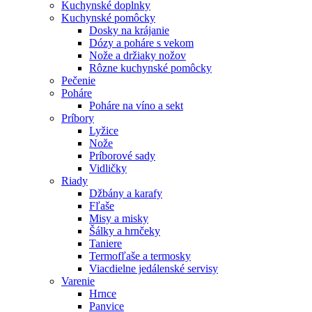
Kuchynské doplnky
Kuchynské pomôcky
Dosky na krájanie
Dózy a poháre s vekom
Nože a držiaky nožov
Rôzne kuchynské pomôcky
Pečenie
Poháre
Poháre na víno a sekt
Príbory
Lyžice
Nože
Príborové sady
Vidličky
Riady
Džbány a karafy
Fľaše
Misy a misky
Šálky a hrnčeky
Taniere
Termofľaše a termosky
Viacdielne jedálenské servisy
Varenie
Hrnce
Panvice