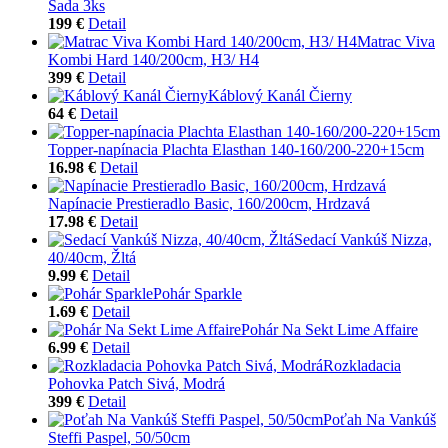
Sada 3ks
199 €
Detail
Matrac Viva
Kombi Hard 140/200cm, H3/ H4
399 €
Detail
Káblový Kanál Čierny
64 €
Detail
Topper-napínacia Plachta Elasthan 140-160/200-220+15cm
16.98 €
Detail
Napínacie Prestieradlo Basic, 160/200cm, Hrdzavá
17.98 €
Detail
Sedací Vankúš Nizza,
40/40cm, Žltá
9.99 €
Detail
Pohár Sparkle
1.69 €
Detail
Pohár Na Sekt Lime Affaire
6.99 €
Detail
Rozkladacia
Pohovka Patch Sivá, Modrá
399 €
Detail
Poťah Na Vankúš
Steffi Paspel, 50/50cm