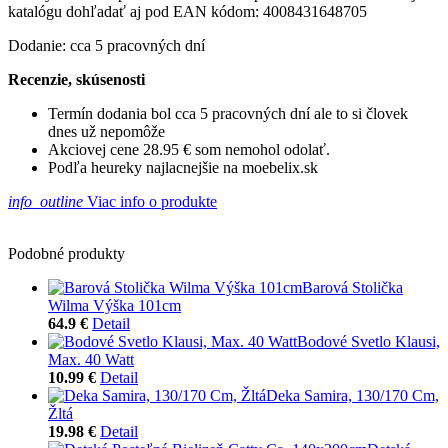
katalógu dohľadať aj pod EAN kódom: 4008431648705
Dodanie: cca 5 pracovných dní
Recenzie, skúsenosti
Termín dodania bol cca 5 pracovných dní ale to si človek
dnes už nepomôže
Akciovej cene 28.95 € som nemohol odolať.
Podľa heureky najlacnejšie na moebelix.sk
info_outline
Viac info o produkte
Podobné produkty
Barová Stolička
Wilma Výška 101cm
64.9 €
Detail
Bodové Svetlo Klausi,
Max. 40 Watt
10.99 €
Detail
Deka Samira, 130/170 Cm,
Žltá
19.98 €
Detail