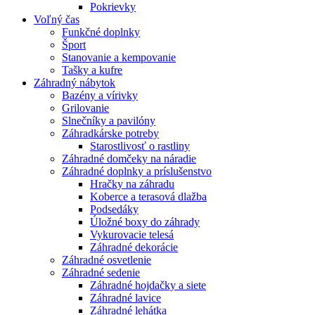
Pokrievky
Voľný čas
Funkčné doplnky
Šport
Stanovanie a kempovanie
Tašky a kufre
Záhradný nábytok
Bazény a vírivky
Grilovanie
Slnečníky a pavilóny
Záhradkárske potreby
Starostlivosť o rastliny
Záhradné domčeky na náradie
Záhradné doplnky a príslušenstvo
Hračky na záhradu
Koberce a terasová dlažba
Podsedáky
Úložné boxy do záhrady
Vykurovacie telesá
Záhradné dekorácie
Záhradné osvetlenie
Záhradné sedenie
Záhradné hojdačky a siete
Záhradné lavice
Záhradné lehátka