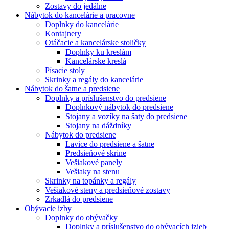
Zostavy do jedálne
Nábytok do kancelárie a pracovne
Doplnky do kancelárie
Kontajnery
Otáčacie a kancelárske stoličky
Doplnky ku kreslám
Kancelárske kreslá
Písacie stoly
Skrinky a regály do kancelárie
Nábytok do šatne a predsiene
Doplnky a príslušenstvo do predsiene
Doplnkový nábytok do predsiene
Stojany a vozíky na šaty do predsiene
Stojany na dáždníky
Nábytok do predsiene
Lavice do predsiene a šatne
Predsieňové skrine
Vešiakové panely
Vešiaky na stenu
Skrinky na topánky a regály
Vešiakové steny a predsieňové zostavy
Zrkadlá do predsiene
Obývacie izby
Doplnky do obývačky
Doplnky a príslušenstvo do obývacích izieb