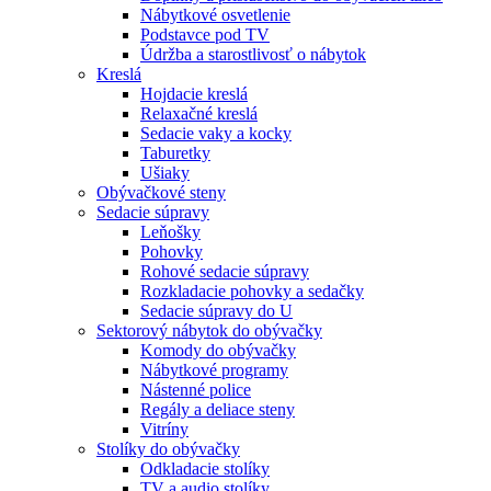
Nábytkové osvetlenie
Podstavce pod TV
Údržba a starostlivosť o nábytok
Kreslá
Hojdacie kreslá
Relaxačné kreslá
Sedacie vaky a kocky
Taburetky
Ušiaky
Obývačkové steny
Sedacie súpravy
Leňošky
Pohovky
Rohové sedacie súpravy
Rozkladacie pohovky a sedačky
Sedacie súpravy do U
Sektorový nábytok do obývačky
Komody do obývačky
Nábytkové programy
Nástenné police
Regály a deliace steny
Vitríny
Stolíky do obývačky
Odkladacie stolíky
TV a audio stolíky