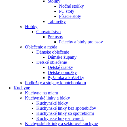
Stolíky
Nočné stolíky
PC stoly
Písacie stoly
Taburetky
Hobby
Chovateľstvo
Pre psov
Pelechy a búdy pre psov
Oblečenie a móda
Dámske oblečenie
Dámske župany
Detské oblečenie
Detské čiapky
Detské ponožky
Pyžamká a košieľky
Podložky a stojany k notebookom
Kuchyne
Kuchyne na mieru
Kuchynské linky a bloky
Kuchynské bloky
Kuchynské linky bez spotrebičov
Kuchynské linky so spotrebičmi
Kuchynské linky v tvare L
Kuchynské skrinky a sektorové kuchyne