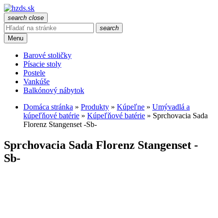
search
close
search
Menu
Barové stoličky
Písacie stoly
Postele
Vankúše
Balkónový nábytok
Domáca stránka
»
Produkty
»
Kúpeľne
»
Umývadlá a
kúpeľňové batérie
»
Kúpeľňové batérie
»
Sprchovacia Sada
Florenz Stangenset -Sb-
Sprchovacia Sada Florenz Stangenset -
Sb-