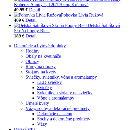
Koberec Sunny 1, 120/170cm, Krémová
49.95 €
Detail
Pohovka Livia Ružová
469 €
Detail
Detská Šatníková
Skriňa Poppy Biela
189 €
Detail
Dekorácie a bytové doplnky
Hodiny
Obaly na kvetináče
Obrazy
Rámy na obrazy
Stojany na kvety
Sviečky, svietniky, vône a aromalampy
LED-sviečky
Sviečky
Svietniky a stojany na sviečky
Vône a aromalampy
Umelé kvety
Vázy, sochy a dekoračné predmety
Dekorácie na stenu
Sochy a dekoračné predmety
Vázy
Detská izba