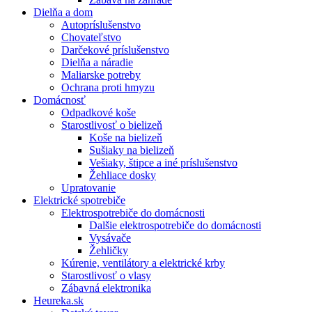
Dielňa a dom
Autopríslušenstvo
Chovateľstvo
Darčekové príslušenstvo
Dielňa a náradie
Maliarske potreby
Ochrana proti hmyzu
Domácnosť
Odpadkové koše
Starostlivosť o bielizeň
Koše na bielizeň
Sušiaky na bielizeň
Vešiaky, štipce a iné príslušenstvo
Žehliace dosky
Upratovanie
Elektrické spotrebiče
Elektrospotrebiče do domácnosti
Dalšie elektrospotrebiče do domácnosti
Vysávače
Žehličky
Kúrenie, ventilátory a elektrické krby
Starostlivosť o vlasy
Zábavná elektronika
Heureka.sk