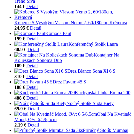
Trend Sivá
144 €
Detail
Koberec S Vysokým Vlasom Nemo 2, 60/180cm, Krémová
24.95 €
Detail
Komoda Paul
199 €
Detail
Konferenčný Stolík Laura
60.9 €
Detail
Kontajner Na
Kolieskach Sonoma Dub
109 €
Detail
Drez Blanco Sona Xl 6 S
310 €
Detail
Drez Favum 45 S
188 €
Detail
Kuchynská Linka Emma 200
488 €
Detail
Nočný Stolík Suda Biely
69.9 €
Detail
Obal Na Kvetináč
Mood, Ø/v: 6,5/6,5cm
2.19 €
Detail
Príručný Stolík Mumbai