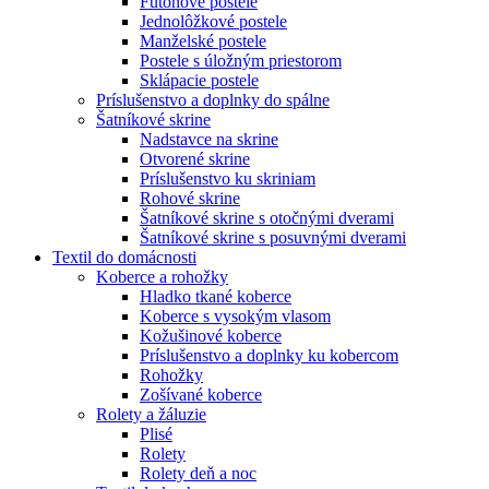
Futónové postele
Jednolôžkové postele
Manželské postele
Postele s úložným priestorom
Sklápacie postele
Príslušenstvo a doplnky do spálne
Šatníkové skrine
Nadstavce na skrine
Otvorené skrine
Príslušenstvo ku skriniam
Rohové skrine
Šatníkové skrine s otočnými dverami
Šatníkové skrine s posuvnými dverami
Textil do domácnosti
Koberce a rohožky
Hladko tkané koberce
Koberce s vysokým vlasom
Kožušinové koberce
Príslušenstvo a doplnky ku kobercom
Rohožky
Zošívané koberce
Rolety a žáluzie
Plisé
Rolety
Rolety deň a noc