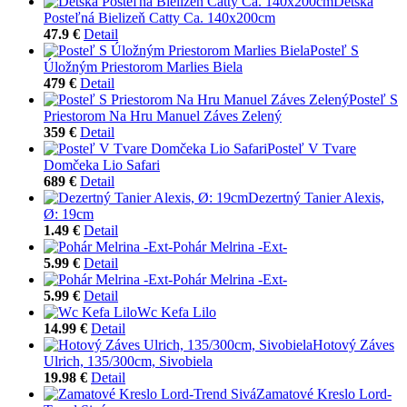
Detská
Posteľná Bielizeň Catty Ca. 140x200cm
47.9 €
Detail
Posteľ S
Úložným Priestorom Marlies Biela
479 €
Detail
Posteľ S
Priestorom Na Hru Manuel Záves Zelený
359 €
Detail
Posteľ V Tvare
Domčeka Lio Safari
689 €
Detail
Dezertný Tanier Alexis,
Ø: 19cm
1.49 €
Detail
Pohár Melrina -Ext-
5.99 €
Detail
Pohár Melrina -Ext-
5.99 €
Detail
Wc Kefa Lilo
14.99 €
Detail
Hotový Záves
Ulrich, 135/300cm, Sivobiela
19.98 €
Detail
Zamatové Kreslo Lord-