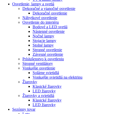
Osvetlenie, lampy a svetlá
Dekoračné a vianočné osvetlenie
Dekoračné osvetlenie
Nábytkové osvetlenie
Osvetlenie do interiéru
Bodové a LED svetlá
Nástenné osvetlenie
Nočné lampy
Stojacie lampy
Stolné lampy
Stropné osvetlenie
Závesné osvetlenie
Príslušenstvo k osvetleniu
Stropné ventilátory
Vonkajšie osvetlenie
Solárne svietidlá
Vonkajšie svietidlá na elektrinu
Žiarovky
Klasické žiarovky
LED žiarovky
Žiarovky a svietidlá
Klasické žiarovky
LED žiarovky
Sezónny tovar
Leto