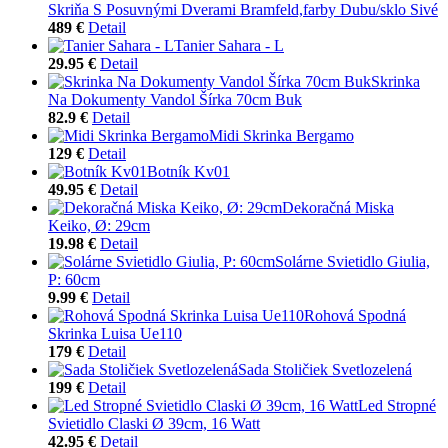
Skriňa S Posuvnými Dverami Bramfeld,farby Dubu/sklo Sivé
489 €
Detail
Tanier Sahara - L
29.95 €
Detail
Skrinka
Na Dokumenty Vandol Šírka 70cm Buk
82.9 €
Detail
Midi Skrinka Bergamo
129 €
Detail
Botník Kv01
49.95 €
Detail
Dekoračná Miska
Keiko, Ø: 29cm
19.98 €
Detail
Solárne Svietidlo Giulia,
P: 60cm
9.99 €
Detail
Rohová Spodná
Skrinka Luisa Ue110
179 €
Detail
Sada Stoličiek Svetlozelená
199 €
Detail
Led Stropné
Svietidlo Claski Ø 39cm, 16 Watt
42.95 €
Detail