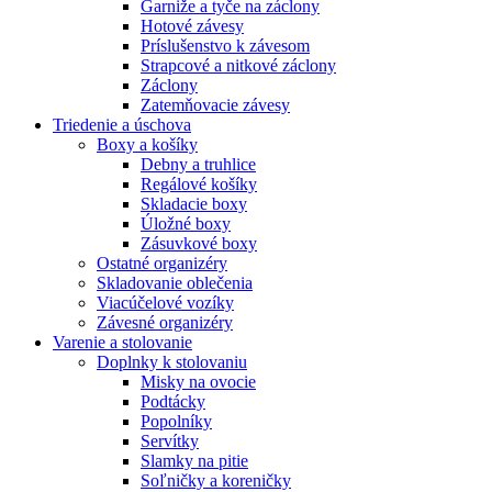
Garniže a tyče na záclony
Hotové závesy
Príslušenstvo k závesom
Strapcové a nitkové záclony
Záclony
Zatemňovacie závesy
Triedenie a úschova
Boxy a košíky
Debny a truhlice
Regálové košíky
Skladacie boxy
Úložné boxy
Zásuvkové boxy
Ostatné organizéry
Skladovanie oblečenia
Viacúčelové vozíky
Závesné organizéry
Varenie a stolovanie
Doplnky k stolovaniu
Misky na ovocie
Podtácky
Popolníky
Servítky
Slamky na pitie
Soľničky a koreničky