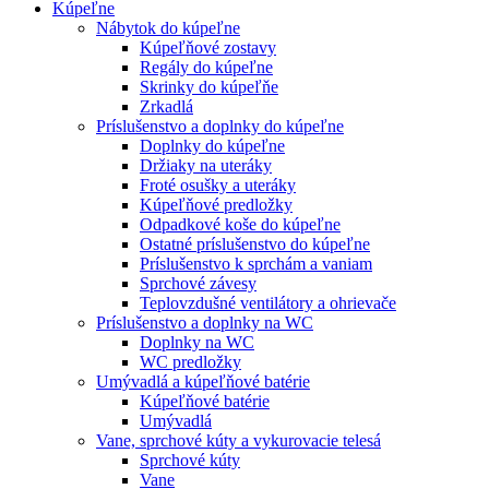
Kúpeľne
Nábytok do kúpeľne
Kúpeľňové zostavy
Regály do kúpeľne
Skrinky do kúpeľňe
Zrkadlá
Príslušenstvo a doplnky do kúpeľne
Doplnky do kúpeľne
Držiaky na uteráky
Froté osušky a uteráky
Kúpeľňové predložky
Odpadkové koše do kúpeľne
Ostatné príslušenstvo do kúpeľne
Príslušenstvo k sprchám a vaniam
Sprchové závesy
Teplovzdušné ventilátory a ohrievače
Príslušenstvo a doplnky na WC
Doplnky na WC
WC predložky
Umývadlá a kúpeľňové batérie
Kúpeľňové batérie
Umývadlá
Vane, sprchové kúty a vykurovacie telesá
Sprchové kúty
Vane