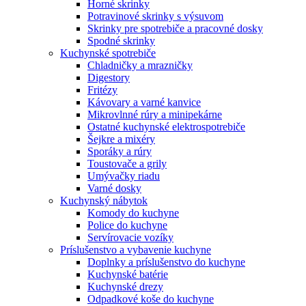
Horné skrinky
Potravinové skrinky s výsuvom
Skrinky pre spotrebiče a pracovné dosky
Spodné skrinky
Kuchynské spotrebiče
Chladničky a mrazničky
Digestory
Fritézy
Kávovary a varné kanvice
Mikrovlnné rúry a minipekárne
Ostatné kuchynské elektrospotrebiče
Šejkre a mixéry
Sporáky a rúry
Toustovače a grily
Umývačky riadu
Varné dosky
Kuchynský nábytok
Komody do kuchyne
Police do kuchyne
Servírovacie vozíky
Príslušenstvo a vybavenie kuchyne
Doplnky a príslušenstvo do kuchyne
Kuchynské batérie
Kuchynské drezy
Odpadkové koše do kuchyne