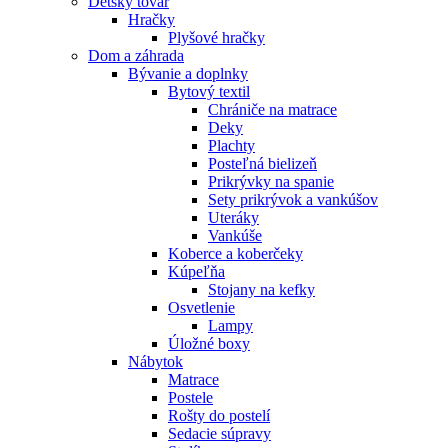
Detský tovar
Hračky
Plyšové hračky
Dom a záhrada
Bývanie a doplnky
Bytový textil
Chrániče na matrace
Deky
Plachty
Posteľná bielizeň
Prikrývky na spanie
Sety prikrývok a vankúšov
Uteráky
Vankúše
Koberce a koberčeky
Kúpeľňa
Stojany na kefky
Osvetlenie
Lampy
Úložné boxy
Nábytok
Matrace
Postele
Rošty do postelí
Sedacie súpravy