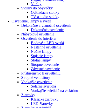
Vitríny
Stolíky do obývačky
Odkladacie stolíky
TV a audio stolíky
Osvetlenie, lampy a svetlá
Dekoračné a vianočné osvetlenie
Dekoračné osvetlenie
Nábytkové osvetlenie
Osvetlenie do interiéru
Bodové a LED svetlá
Nástenné osvetlenie
Nočné lampy
Stojacie lampy
Stolné lampy
Stropné osvetlenie
Závesné osvetlenie
Príslušenstvo k osvetleniu
Stropné ventilátory
Vonkajšie osvetlenie
Solárne svietidlá
Vonkajšie svietidlá na elektrinu
Žiarovky
Klasické žiarovky
LED žiarovky
Žiarovky a svietidlá