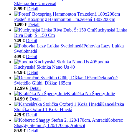
Sklen.police Universal
8.99 €
Detail
Posteľ Boxspring Hammonton Tm.zelená 180x200cm
1499 €
Detail
Kuchynská Linka
Riva Dub, Š: 150 Cm
749 €
Detail
Pohovka Lazy Lukka
Svetlohnedá
409 €
Detail
Spodná
Kuchynská Skrinka Nano Us 40
64.9 €
Detail
Dekoračné
Svietidlo Glühi, Dĺžka: 165cm
12.99 €
Detail
Krabička Na Šperky Julie
14.99 €
Detail
Kancelárska
Stolička Oxford 1 Koža Hnedá
429 €
Detail
Koberec
Shaggy Stefan 2, 120/170cm, Antracit
89.9 €
Detail