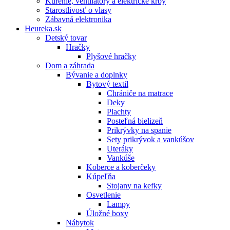
Kúrenie, ventilátory a elektrické krby
Starostlivosť o vlasy
Zábavná elektronika
Heureka.sk
Detský tovar
Hračky
Plyšové hračky
Dom a záhrada
Bývanie a doplnky
Bytový textil
Chrániče na matrace
Deky
Plachty
Posteľná bielizeň
Prikrývky na spanie
Sety prikrývok a vankúšov
Uteráky
Vankúše
Koberce a koberčeky
Kúpeľňa
Stojany na kefky
Osvetlenie
Lampy
Úložné boxy
Nábytok