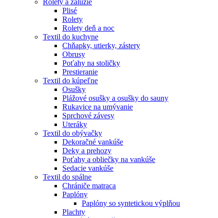
Rolety a žáluzie
Plisé
Rolety
Rolety deň a noc
Textil do kuchyne
Chňapky, utierky, zástery
Obrusy
Poťahy na stoličky
Prestieranie
Textil do kúpeľne
Osušky
Plážové osušky a osušky do sauny
Rukavice na umývanie
Sprchové závesy
Uteráky
Textil do obývačky
Dekoračné vankúše
Deky a prehozy
Poťahy a obliečky na vankúše
Sedacie vankúše
Textil do spálne
Chrániče matraca
Paplóny
Paplóny so syntetickou výplňou
Plachty