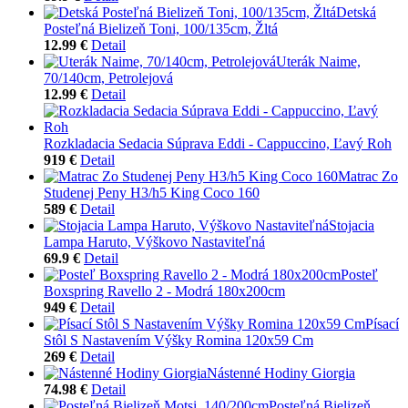
Detská
Posteľná Bielizeň Toni, 100/135cm, Žltá
12.99 €
Detail
Uterák Naime,
70/140cm, Petrolejová
12.99 €
Detail
Rozkladacia Sedacia Súprava Eddi - Cappuccino, Ľavý Roh
919 €
Detail
Matrac Zo
Studenej Peny H3/h5 King Coco 160
589 €
Detail
Stojacia
Lampa Haruto, Výškovo Nastaviteľná
69.9 €
Detail
Posteľ
Boxspring Ravello 2 - Modrá 180x200cm
949 €
Detail
Písací
Stôl S Nastavením Výšky Romina 120x59 Cm
269 €
Detail
Nástenné Hodiny Giorgia
74.98 €
Detail
Posteľná Bielizeň