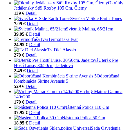
Okrúhly
Jedálenský Stôl Roxby 105 Cm, Čierny
139 €
Detail
Sviečka V Skle Earth Tones
7.99 €
Detail
Svietnik Malina, 65/21cm
39.95 €
Detail
Termofľaša Ivar
24.95 €
Detail
Tv Diel Alassio
279 €
Detail
Uterák Pre
Hostí Luise, 30/50cm, Jadeitová
2.49 €
Detail
Odporúčaná
Kombinácia Skrine Avensis 5
529 €
Detail
Vrchný Matrac Gamma
140x200
179 €
Detail
Nástenná Polica 110 Cm
37.95 €
Detail
Nástenná Polica 50 Cm
18.95 €
Detail
Sada Osvetlenia