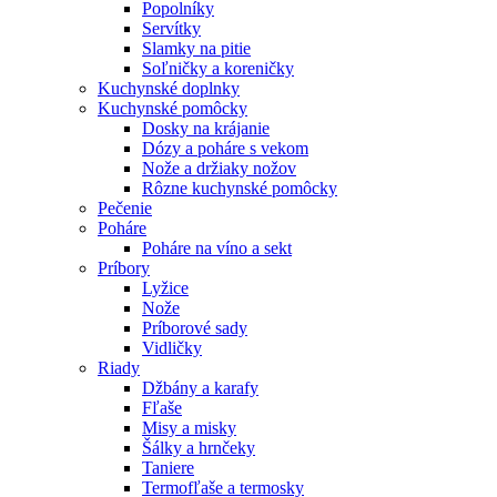
Popolníky
Servítky
Slamky na pitie
Soľničky a koreničky
Kuchynské doplnky
Kuchynské pomôcky
Dosky na krájanie
Dózy a poháre s vekom
Nože a držiaky nožov
Rôzne kuchynské pomôcky
Pečenie
Poháre
Poháre na víno a sekt
Príbory
Lyžice
Nože
Príborové sady
Vidličky
Riady
Džbány a karafy
Fľaše
Misy a misky
Šálky a hrnčeky
Taniere
Termofľaše a termosky