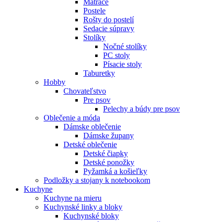
Matrace
Postele
Rošty do postelí
Sedacie súpravy
Stolíky
Nočné stolíky
PC stoly
Písacie stoly
Taburetky
Hobby
Chovateľstvo
Pre psov
Pelechy a búdy pre psov
Oblečenie a móda
Dámske oblečenie
Dámske župany
Detské oblečenie
Detské čiapky
Detské ponožky
Pyžamká a košieľky
Podložky a stojany k notebookom
Kuchyne
Kuchyne na mieru
Kuchynské linky a bloky
Kuchynské bloky