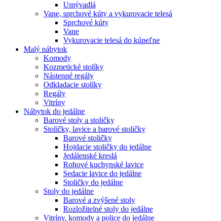
Umývadlá
Vane, sprchové kúty a vykurovacie telesá
Sprchové kúty
Vane
Vykurovacie telesá do kúpeľne
Malý nábytok
Komody
Kozmetické stolíky
Nástenné regály
Odkladacie stolíky
Regály
Vitríny
Nábytok do jedálne
Barové stoly a stoličky
Stoličky, lavice a barové stoličky
Barové stoličky
Hojdacie stoličky do jedálne
Jedálenské kreslá
Rohové kuchynské lavice
Sedacie lavice do jedálne
Stoličky do jedálne
Stoly do jedálne
Barové a zvýšené stoly
Rozložitelné stoly do jedálne
Vitríny, komody a police do jedálne