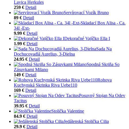
Lavica Herkules
259 €
Detail
Servírovací Vozík Bruno
89 €
Detail
Skladací Box Alisa - Ca.
34l -Ext-
9.99 €
Detail
Dekoračné Vajíčko Ella I
1.99 €
Detail
Sada Na
Dochucovadlá Aurelius, 3-Dielna
24.95 €
Detail
Spodná Skriňa So
Zásuvkami Milano
149 €
Detail
Rohova
Kuchynská Skrinka Riva Uebe110
169 €
Detail
Posuvný Stojan Na Odev
Tacitus
39.95 €
Detail
Stolička Valentine
84.9 €
Detail
Jedálenská Stolička Cilia
29.9 €
Detail