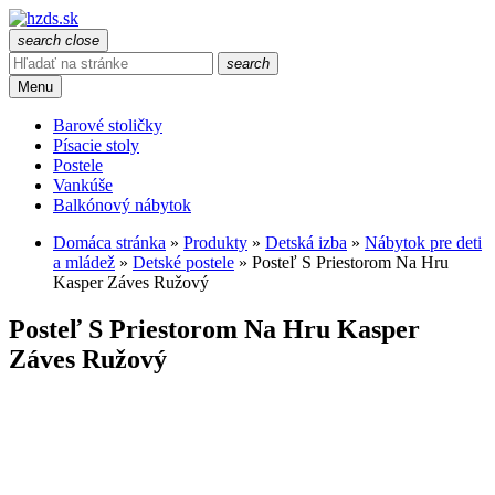
search
close
search
Menu
Barové stoličky
Písacie stoly
Postele
Vankúše
Balkónový nábytok
Domáca stránka
»
Produkty
»
Detská izba
»
Nábytok pre deti
a mládež
»
Detské postele
»
Posteľ S Priestorom Na Hru
Kasper Záves Ružový
Posteľ S Priestorom Na Hru Kasper
Záves Ružový