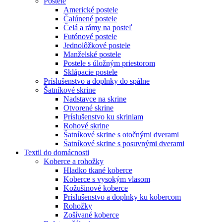
Postele
Americké postele
Čalúnené postele
Čelá a rámy na posteľ
Futónové postele
Jednolôžkové postele
Manželské postele
Postele s úložným priestorom
Sklápacie postele
Príslušenstvo a doplnky do spálne
Šatníkové skrine
Nadstavce na skrine
Otvorené skrine
Príslušenstvo ku skriniam
Rohové skrine
Šatníkové skrine s otočnými dverami
Šatníkové skrine s posuvnými dverami
Textil do domácnosti
Koberce a rohožky
Hladko tkané koberce
Koberce s vysokým vlasom
Kožušinové koberce
Príslušenstvo a doplnky ku kobercom
Rohožky
Zošívané koberce