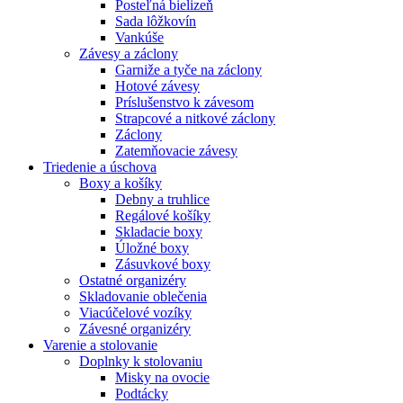
Posteľná bielizeň
Sada lôžkovín
Vankúše
Závesy a záclony
Garniže a tyče na záclony
Hotové závesy
Príslušenstvo k závesom
Strapcové a nitkové záclony
Záclony
Zatemňovacie závesy
Triedenie a úschova
Boxy a košíky
Debny a truhlice
Regálové košíky
Skladacie boxy
Úložné boxy
Zásuvkové boxy
Ostatné organizéry
Skladovanie oblečenia
Viacúčelové vozíky
Závesné organizéry
Varenie a stolovanie
Doplnky k stolovaniu
Misky na ovocie
Podtácky