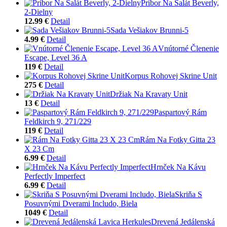
Príbor Na Šalát Beverly,
2-Dielny
12.99 €
Detail
Sada Vešiakov Brunni-5
4.99 €
Detail
Vnútorné Členenie
Escape, Level 36 A
119 €
Detail
Korpus Rohovej Skrine Unit
275 €
Detail
Držiak Na Kravaty Unit
13 €
Detail
Paspartový Rám
Feldkirch 9, 271/229
119 €
Detail
Rám Na Fotky Gitta 23
X 23 Cm
6.99 €
Detail
Hrnček Na Kávu
Perfectly Imperfect
6.99 €
Detail
Skriňa S
Posuvnými Dverami Includo, Biela
1049 €
Detail
Drevená Jedálenská