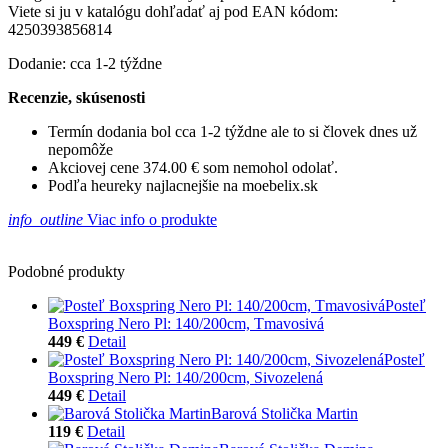
Viete si ju v katalógu dohľadať aj pod EAN kódom:
4250393856814
Dodanie: cca 1-2 týždne
Recenzie, skúsenosti
Termín dodania bol cca 1-2 týždne ale to si človek dnes už
nepomôže
Akciovej cene 374.00 € som nemohol odolať.
Podľa heureky najlacnejšie na moebelix.sk
info_outline
Viac info o produkte
Podobné produkty
Posteľ
Boxspring Nero Pl: 140/200cm, Tmavosivá
449 €
Detail
Posteľ
Boxspring Nero Pl: 140/200cm, Sivozelená
449 €
Detail
Barová Stolička Martin
119 €
Detail