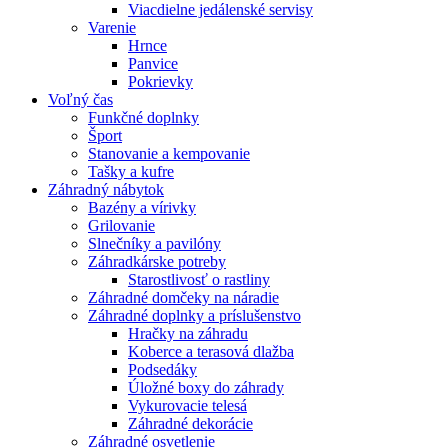
Viacdielne jedálenské servisy
Varenie
Hrnce
Panvice
Pokrievky
Voľný čas
Funkčné doplnky
Šport
Stanovanie a kempovanie
Tašky a kufre
Záhradný nábytok
Bazény a vírivky
Grilovanie
Slnečníky a pavilóny
Záhradkárske potreby
Starostlivosť o rastliny
Záhradné domčeky na náradie
Záhradné doplnky a príslušenstvo
Hračky na záhradu
Koberce a terasová dlažba
Podsedáky
Úložné boxy do záhrady
Vykurovacie telesá
Záhradné dekorácie
Záhradné osvetlenie