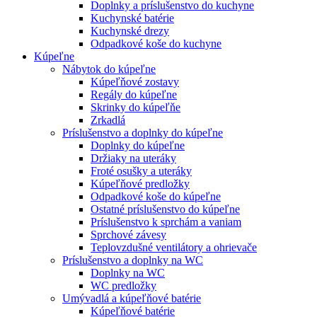
Doplnky a príslušenstvo do kuchyne
Kuchynské batérie
Kuchynské drezy
Odpadkové koše do kuchyne
Kúpeľne
Nábytok do kúpeľne
Kúpeľňové zostavy
Regály do kúpeľne
Skrinky do kúpeľňe
Zrkadlá
Príslušenstvo a doplnky do kúpeľne
Doplnky do kúpeľne
Držiaky na uteráky
Froté osušky a uteráky
Kúpeľňové predložky
Odpadkové koše do kúpeľne
Ostatné príslušenstvo do kúpeľne
Príslušenstvo k sprchám a vaniam
Sprchové závesy
Teplovzdušné ventilátory a ohrievače
Príslušenstvo a doplnky na WC
Doplnky na WC
WC predložky
Umývadlá a kúpeľňové batérie
Kúpeľňové batérie