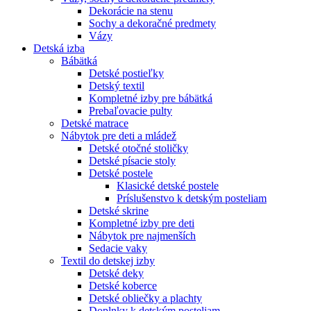
Dekorácie na stenu
Sochy a dekoračné predmety
Vázy
Detská izba
Bábätká
Detské postieľky
Detský textil
Kompletné izby pre bábätká
Prebaľovacie pulty
Detské matrace
Nábytok pre deti a mládež
Detské otočné stoličky
Detské písacie stoly
Detské postele
Klasické detské postele
Príslušenstvo k detským posteliam
Detské skrine
Kompletné izby pre deti
Nábytok pre najmenších
Sedacie vaky
Textil do detskej izby
Detské deky
Detské koberce
Detské obliečky a plachty
Doplnky k detským posteliam