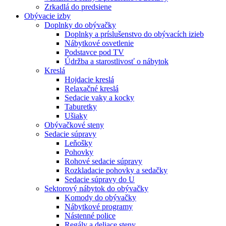
Zrkadlá do predsiene
Obývacie izby
Doplnky do obývačky
Doplnky a príslušenstvo do obývacích izieb
Nábytkové osvetlenie
Podstavce pod TV
Údržba a starostlivosť o nábytok
Kreslá
Hojdacie kreslá
Relaxačné kreslá
Sedacie vaky a kocky
Taburetky
Ušiaky
Obývačkové steny
Sedacie súpravy
Leňošky
Pohovky
Rohové sedacie súpravy
Rozkladacie pohovky a sedačky
Sedacie súpravy do U
Sektorový nábytok do obývačky
Komody do obývačky
Nábytkové programy
Nástenné police
Regály a deliace steny