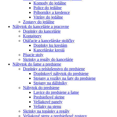
Komody do jedálne
Police do jedálne
Príborníky a kredence
Vitríny do jedálne
Zostavy do jedálne
Nábytok do kancelárie a pracovne
Doplnky do kancelárie
Kontajnery
Otáčacie a kancelárske stoličky
Doplnky ku kreslám
Kancelárske kreslá
Písacie stoly
Skrinky a regály do kancelárie
Nábytok do šatne a predsiene
Doplnky a príslušenstvo do predsiene
Doplnkový nábytok do predsiene
Stojany a vozíky na šaty do predsiene
Stojany na dáždníky
Nábytok do predsiene
Lavice do predsiene a šatne
Predsieňové skrine
Vešiakové panely
Vešiaky na stenu
Skrinky na topánky a regály
Vešiakové steny a predsieňové zostavy