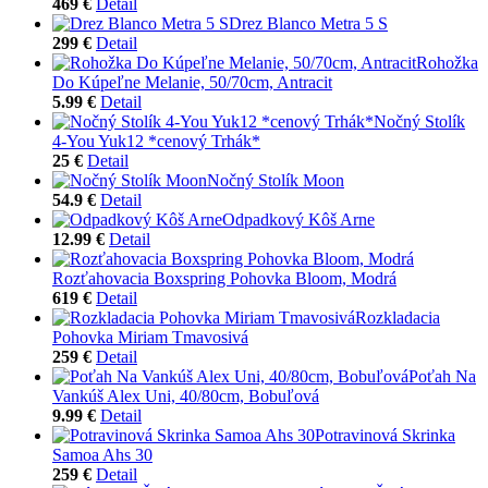
469 €
Detail
Drez Blanco Metra 5 S
299 €
Detail
Rohožka
Do Kúpeľne Melanie, 50/70cm, Antracit
5.99 €
Detail
Nočný Stolík
4-You Yuk12 *cenový Trhák*
25 €
Detail
Nočný Stolík Moon
54.9 €
Detail
Odpadkový Kôš Arne
12.99 €
Detail
Rozťahovacia Boxspring Pohovka Bloom, Modrá
619 €
Detail
Rozkladacia
Pohovka Miriam Tmavosivá
259 €
Detail
Poťah Na
Vankúš Alex Uni, 40/80cm, Bobuľová
9.99 €
Detail
Potravinová Skrinka
Samoa Ahs 30
259 €
Detail