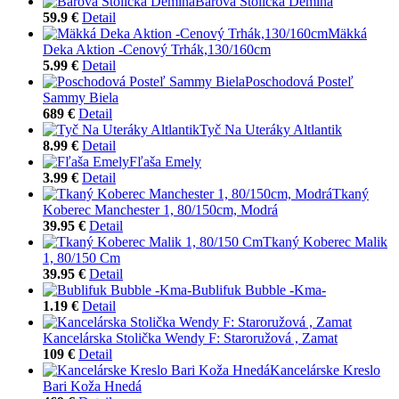
Barová Stolička Demina
59.9 €
Detail
Mäkká
Deka Aktion -Cenový Trhák,130/160cm
5.99 €
Detail
Poschodová Posteľ
Sammy Biela
689 €
Detail
Tyč Na Uteráky Altlantik
8.99 €
Detail
Fľaša Emely
3.99 €
Detail
Tkaný
Koberec Manchester 1, 80/150cm, Modrá
39.95 €
Detail
Tkaný Koberec Malik
1, 80/150 Cm
39.95 €
Detail
Bublifuk Bubble -Kma-
1.19 €
Detail
Kancelárska Stolička Wendy F: Staroružová , Zamat
109 €
Detail
Kancelárske Kreslo
Bari Koža Hnedá