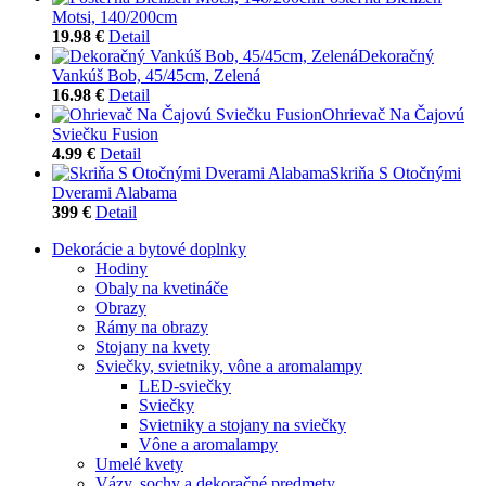
Motsi, 140/200cm
19.98 €
Detail
Dekoračný
Vankúš Bob, 45/45cm, Zelená
16.98 €
Detail
Ohrievač Na Čajovú
Sviečku Fusion
4.99 €
Detail
Skriňa S Otočnými
Dverami Alabama
399 €
Detail
Dekorácie a bytové doplnky
Hodiny
Obaly na kvetináče
Obrazy
Rámy na obrazy
Stojany na kvety
Sviečky, svietniky, vône a aromalampy
LED-sviečky
Sviečky
Svietniky a stojany na sviečky
Vône a aromalampy
Umelé kvety
Vázy, sochy a dekoračné predmety