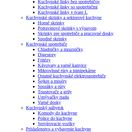
Kuchynské linky bez spotrebičov
Kuchynské linky so spotrebičmi
Kuchynské linky v tvare L
Kuchynské skrinky a sektorové kuchyne
Horné skrinky
Potravinové skrinky s výsuvom
Skrinky pre spotrebiče a pracovné dosky
Spodné skrinky
Kuchynské spotrebiče
Chladničky a mrazničky
Digestory
Fritézy
Kávovary a varné kanvice
Mikrovlnné rúry a minipekárne
Ostatné kuchynské elektrospotrebiče
Šejkre a mixéry
Sporáky a rúry
Toustovače a grily
Umývačky riadu
Varné dosky
Kuchynský nábytok
Komody do kuchyne
Police do kuchyne
Servírovacie vozíky
Príslušenstvo a vybavenie kuchyne