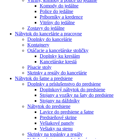
Vitríny, komody a police do jedálne
Komody do jedálne
Police do jedálne
Príborníky a kredence
Vitríny do jedálne
Zostavy do jedálne
Nábytok do kancelárie a pracovne
Doplnky do kancelárie
Kontajnery
Otáčacie a kancelárske stoličky
Doplnky ku kreslám
Kancelárske kreslá
Písacie stoly
Skrinky a regály do kancelárie
Nábytok do šatne a predsiene
Doplnky a príslušenstvo do predsiene
Doplnkový nábytok do predsiene
Stojany a vozíky na šaty do predsiene
Stojany na dáždníky
Nábytok do predsiene
Lavice do predsiene a šatne
Predsieňové skrine
Vešiakové panely
Vešiaky na stenu
Skrinky na topánky a regály