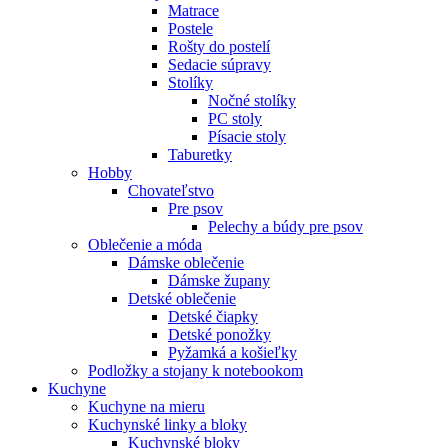
Matrace
Postele
Rošty do postelí
Sedacie súpravy
Stolíky
Nočné stolíky
PC stoly
Písacie stoly
Taburetky
Hobby
Chovateľstvo
Pre psov
Pelechy a búdy pre psov
Oblečenie a móda
Dámske oblečenie
Dámske župany
Detské oblečenie
Detské čiapky
Detské ponožky
Pyžamká a košieľky
Podložky a stojany k notebookom
Kuchyne
Kuchyne na mieru
Kuchynské linky a bloky
Kuchynské bloky