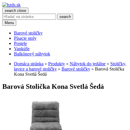
search
close
search
Menu
Barové stoličky
Písacie stoly
Postele
Vankúše
Balkónový nábytok
Domáca stránka
»
Produkty
»
Nábytok do jedálne
»
Stoličky,
lavice a barové stoličky
»
Barové stoličky
»
Barová Stolička
Kona Svetlá Šedá
Barová Stolička Kona Svetlá Šedá