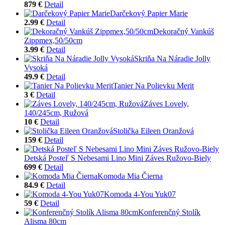
879 €
Detail
Darčekový Papier Marie
2.99 €
Detail
Dekoračný Vankúš
Zippmex,50/50cm
3.99 €
Detail
Skriňa Na Náradie Jolly
Vysoká
49.9 €
Detail
Tanier Na Polievku Merit
3 €
Detail
Záves Lovely,
140/245cm, Ružová
10 €
Detail
Stolička Eileen Oranžová
159 €
Detail
Detská Posteľ S Nebesami Lino Mini Záves Ružovo-Biely
699 €
Detail
Komoda Mia Čierna
84.9 €
Detail
Komoda 4-You Yuk07
59 €
Detail
Konferenčný Stolík
Alisma 80cm