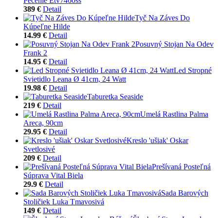
Pečenie Etv7460ss
389 €
Detail
Tyč Na Záves Do
Kúpeľne Hilde
14.99 €
Detail
Posuvný Stojan Na Odev
Frank 2
14.95 €
Detail
Led Stropné
Svietidlo Leana Ø 41cm, 24 Watt
19.98 €
Detail
Taburetka Seaside
219 €
Detail
Umelá Rastlina Palma
Areca, 90cm
29.95 €
Detail
Kreslo 'ušiak' Oskar
Svetlosivé
209 €
Detail
Prešívaná Posteľná
Súprava Vital Biela
29.9 €
Detail
Sada Barových
Stoličiek Luka Tmavosivá
149 €
Detail