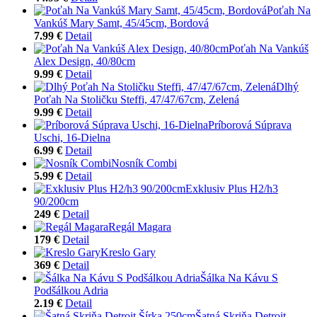
Poťah Na
Vankúš Mary Samt, 45/45cm, Bordová
7.99 €
Detail
Poťah Na Vankúš
Alex Design, 40/80cm
9.99 €
Detail
Dlhý
Poťah Na Stoličku Steffi, 47/47/67cm, Zelená
9.99 €
Detail
Príborová Súprava
Uschi, 16-Dielna
6.99 €
Detail
Nosník Combi
5.99 €
Detail
Exklusiv Plus H2/h3
90/200cm
249 €
Detail
Regál Magara
179 €
Detail
Kreslo Gary
369 €
Detail
Šálka Na Kávu S
Podšálkou Adria
2.19 €
Detail
Šatná Skriňa Detroit