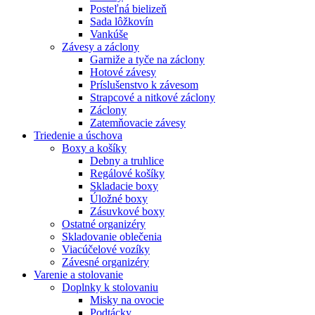
Posteľná bielizeň
Sada lôžkovín
Vankúše
Závesy a záclony
Garniže a tyče na záclony
Hotové závesy
Príslušenstvo k závesom
Strapcové a nitkové záclony
Záclony
Zatemňovacie závesy
Triedenie a úschova
Boxy a košíky
Debny a truhlice
Regálové košíky
Skladacie boxy
Úložné boxy
Zásuvkové boxy
Ostatné organizéry
Skladovanie oblečenia
Viacúčelové vozíky
Závesné organizéry
Varenie a stolovanie
Doplnky k stolovaniu
Misky na ovocie
Podtácky