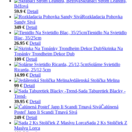
Škrabací Strom Leandra,
Béžová
59.9 €
Detail
Rozkladacia Pohovka
Sandy Sivá
349 €
Detail
Tienidlo Na Svietidlo
Blac, 35/25cm
26.95 €
Detail
Skrinka Na
Topánky Trondheim Dekor Dub
109 €
Detail
Solárne Svietidlo
Ricarda, 25/12,5cm
14.99 €
Detail
Jedálenská Stolička Melina
99 €
Detail
Sada Taburetiek Blacky -
Trend-
39.95 €
Detail
Čalúnená
Posteľ Japp Ii Scandi Tmavá Sivá
249 €
Detail
Sada 2 Ks Stoličiek Z
Masívu Lorca