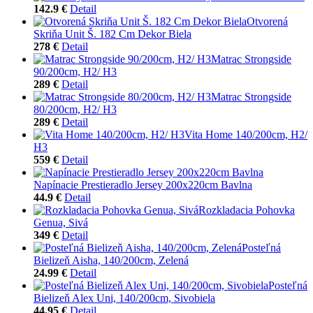
142.9 €
Detail
Otvorená
Skriňa Unit Š. 182 Cm Dekor Biela
278 €
Detail
Matrac Strongside
90/200cm, H2/ H3
289 €
Detail
Matrac Strongside
80/200cm, H2/ H3
289 €
Detail
Vita Home 140/200cm, H2/
H3
559 €
Detail
Napínacie Prestieradlo Jersey 200x220cm Bavlna
44.9 €
Detail
Rozkladacia Pohovka
Genua, Sivá
349 €
Detail
Posteľná
Bielizeň Aisha, 140/200cm, Zelená
24.99 €
Detail
Posteľná
Bielizeň Alex Uni, 140/200cm, Sivobiela
44.95 €
Detail