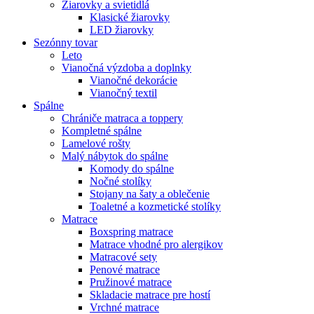
Žiarovky a svietidlá
Klasické žiarovky
LED žiarovky
Sezónny tovar
Leto
Vianočná výzdoba a doplnky
Vianočné dekorácie
Vianočný textil
Spálne
Chrániče matraca a toppery
Kompletné spálne
Lamelové rošty
Malý nábytok do spálne
Komody do spálne
Nočné stolíky
Stojany na šaty a oblečenie
Toaletné a kozmetické stolíky
Matrace
Boxspring matrace
Matrace vhodné pro alergikov
Matracové sety
Penové matrace
Pružinové matrace
Skladacie matrace pre hostí
Vrchné matrace