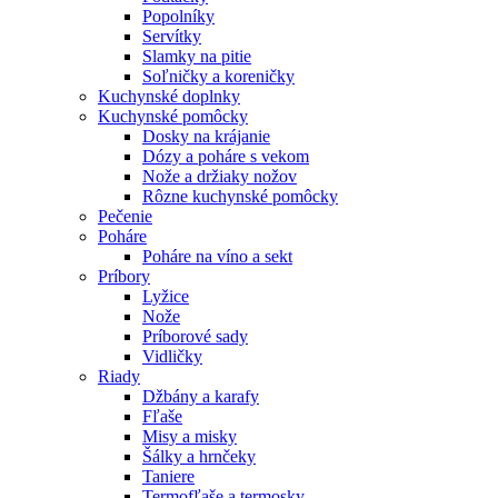
Popolníky
Servítky
Slamky na pitie
Soľničky a koreničky
Kuchynské doplnky
Kuchynské pomôcky
Dosky na krájanie
Dózy a poháre s vekom
Nože a držiaky nožov
Rôzne kuchynské pomôcky
Pečenie
Poháre
Poháre na víno a sekt
Príbory
Lyžice
Nože
Príborové sady
Vidličky
Riady
Džbány a karafy
Fľaše
Misy a misky
Šálky a hrnčeky
Taniere
Termofľaše a termosky