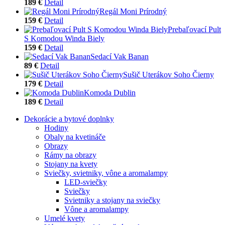
189 €
Detail
Regál Moni Prírodný
159 €
Detail
Prebaľovací Pult
S Komodou Winda Biely
159 €
Detail
Sedací Vak Banan
89 €
Detail
Sušič Uterákov Soho Čierny
179 €
Detail
Komoda Dublin
189 €
Detail
Dekorácie a bytové doplnky
Hodiny
Obaly na kvetináče
Obrazy
Rámy na obrazy
Stojany na kvety
Sviečky, svietniky, vône a aromalampy
LED-sviečky
Sviečky
Svietniky a stojany na sviečky
Vône a aromalampy
Umelé kvety