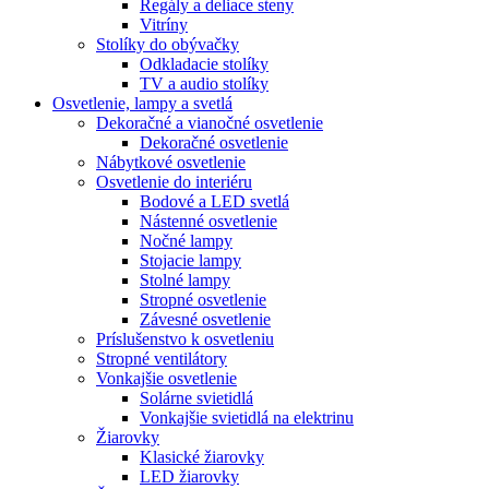
Regály a deliace steny
Vitríny
Stolíky do obývačky
Odkladacie stolíky
TV a audio stolíky
Osvetlenie, lampy a svetlá
Dekoračné a vianočné osvetlenie
Dekoračné osvetlenie
Nábytkové osvetlenie
Osvetlenie do interiéru
Bodové a LED svetlá
Nástenné osvetlenie
Nočné lampy
Stojacie lampy
Stolné lampy
Stropné osvetlenie
Závesné osvetlenie
Príslušenstvo k osvetleniu
Stropné ventilátory
Vonkajšie osvetlenie
Solárne svietidlá
Vonkajšie svietidlá na elektrinu
Žiarovky
Klasické žiarovky
LED žiarovky