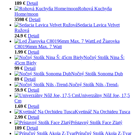
189 €
Detail
Rohová Kuchyňa
Home/moon
3598 €
Detail
Sedacia Lavica Velvet
Ružová
24.9 €
Detail
Led Žiarovka
C80196mm Max. 7 Watt
1.99 €
Detail
Nočný Stolík Nina Š:
45cm Biely
99 €
Detail
Nočný Stolík Sonoma Dub
89 €
Detail
Nočný Stolík Nils -Trend-
59.9 €
Detail
Univerzálny Nôž Joe, 17,5
Cm
1.69 €
Detail
Kvetináč Na Orchideu Tusca
2.99 €
Detail
Prístavný Stolík Face Zlatý
189 €
Detail
Príručný Stolík Akola Z-Tvar