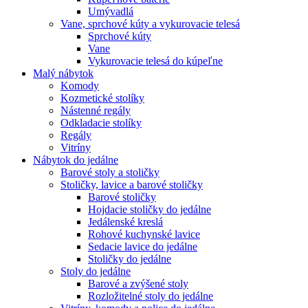
Umývadlá
Vane, sprchové kúty a vykurovacie telesá
Sprchové kúty
Vane
Vykurovacie telesá do kúpeľne
Malý nábytok
Komody
Kozmetické stolíky
Nástenné regály
Odkladacie stolíky
Regály
Vitríny
Nábytok do jedálne
Barové stoly a stoličky
Stoličky, lavice a barové stoličky
Barové stoličky
Hojdacie stoličky do jedálne
Jedálenské kreslá
Rohové kuchynské lavice
Sedacie lavice do jedálne
Stoličky do jedálne
Stoly do jedálne
Barové a zvýšené stoly
Rozložitelné stoly do jedálne