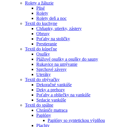
Rolety a žáluzie
Plisé
Rolety
Rolety deň a noc
Textil do kuchyne
Chňapky, utierky, zástery
Obrusy
Poťahy na stoličky
Prestieranie
Textil do kúpeľne
Osušky
Plážové osušky a osušky do sauny
Rukavice na umývanie
Sprchové závesy
Uteráky
Textil do obývačky
Dekoračné vankúše
Deky a prehozy
Poťahy a obliečky na vankúše
Sedacie vankúše
Textil do spálne
Chrániče matraca
Paplóny
Paplóny so syntetickou výplňou
Plachty