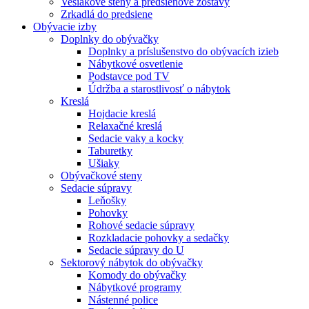
Vešiakové steny a predsieňové zostavy
Zrkadlá do predsiene
Obývacie izby
Doplnky do obývačky
Doplnky a príslušenstvo do obývacích izieb
Nábytkové osvetlenie
Podstavce pod TV
Údržba a starostlivosť o nábytok
Kreslá
Hojdacie kreslá
Relaxačné kreslá
Sedacie vaky a kocky
Taburetky
Ušiaky
Obývačkové steny
Sedacie súpravy
Leňošky
Pohovky
Rohové sedacie súpravy
Rozkladacie pohovky a sedačky
Sedacie súpravy do U
Sektorový nábytok do obývačky
Komody do obývačky
Nábytkové programy
Nástenné police