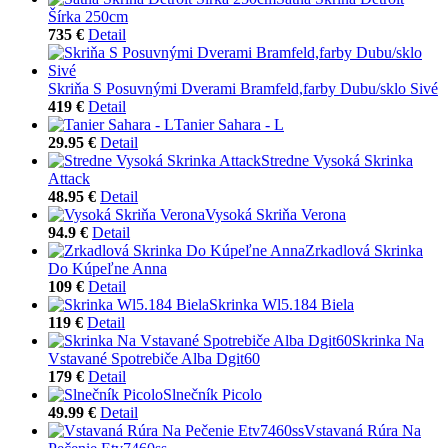
Šírka 250cm
735 €
Detail
Skriňa S Posuvnými Dverami Bramfeld,farby Dubu/sklo Sivé
419 €
Detail
Tanier Sahara - L
29.95 €
Detail
Stredne Vysoká Skrinka
Attack
48.95 €
Detail
Vysoká Skriňa Verona
94.9 €
Detail
Zrkadlová Skrinka
Do Kúpeľne Anna
109 €
Detail
Skrinka Wl5.184 Biela
119 €
Detail
Skrinka Na
Vstavané Spotrebiče Alba Dgit60
179 €
Detail
Slnečník Picolo
49.99 €
Detail
Vstavaná Rúra Na