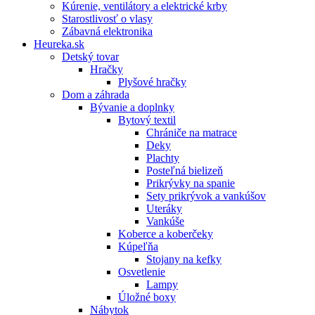
Kúrenie, ventilátory a elektrické krby
Starostlivosť o vlasy
Zábavná elektronika
Heureka.sk
Detský tovar
Hračky
Plyšové hračky
Dom a záhrada
Bývanie a doplnky
Bytový textil
Chrániče na matrace
Deky
Plachty
Posteľná bielizeň
Prikrývky na spanie
Sety prikrývok a vankúšov
Uteráky
Vankúše
Koberce a koberčeky
Kúpeľňa
Stojany na kefky
Osvetlenie
Lampy
Úložné boxy
Nábytok