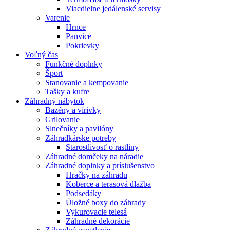
Viacdielne jedálenské servisy
Varenie
Hrnce
Panvice
Pokrievky
Voľný čas
Funkčné doplnky
Šport
Stanovanie a kempovanie
Tašky a kufre
Záhradný nábytok
Bazény a vírivky
Grilovanie
Slnečníky a pavilóny
Záhradkárske potreby
Starostlivosť o rastliny
Záhradné domčeky na náradie
Záhradné doplnky a príslušenstvo
Hračky na záhradu
Koberce a terasová dlažba
Podsedáky
Úložné boxy do záhrady
Vykurovacie telesá
Záhradné dekorácie