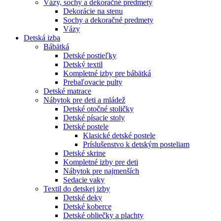
Vázy, sochy a dekoračné predmety
Dekorácie na stenu
Sochy a dekoračné predmety
Vázy
Detská izba
Bábätká
Detské postieľky
Detský textil
Kompletné izby pre bábätká
Prebaľovacie pulty
Detské matrace
Nábytok pre deti a mládež
Detské otočné stoličky
Detské písacie stoly
Detské postele
Klasické detské postele
Príslušenstvo k detským posteliam
Detské skrine
Kompletné izby pre deti
Nábytok pre najmenších
Sedacie vaky
Textil do detskej izby
Detské deky
Detské koberce
Detské obliečky a plachty