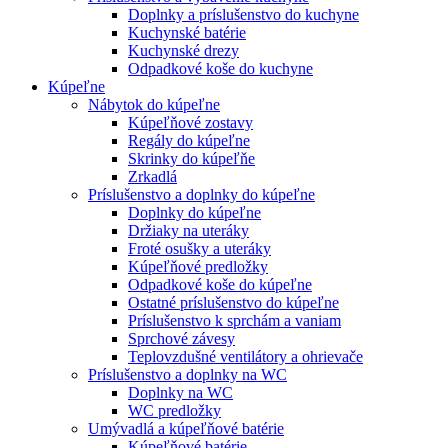
Doplnky a príslušenstvo do kuchyne
Kuchynské batérie
Kuchynské drezy
Odpadkové koše do kuchyne
Kúpeľne
Nábytok do kúpeľne
Kúpeľňové zostavy
Regály do kúpeľne
Skrinky do kúpeľňe
Zrkadlá
Príslušenstvo a doplnky do kúpeľne
Doplnky do kúpeľne
Držiaky na uteráky
Froté osušky a uteráky
Kúpeľňové predložky
Odpadkové koše do kúpeľne
Ostatné príslušenstvo do kúpeľne
Príslušenstvo k sprchám a vaniam
Sprchové závesy
Teplovzdušné ventilátory a ohrievače
Príslušenstvo a doplnky na WC
Doplnky na WC
WC predložky
Umývadlá a kúpeľňové batérie
Kúpeľňové batérie