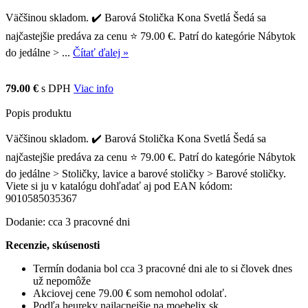
Väčšinou skladom. ✔️ Barová Stolička Kona Svetlá Šedá sa
najčastejšie predáva za cenu ⭐ 79.00 €. Patrí do kategórie Nábytok
do jedálne > ...
Čítať ďalej »
79.00 €
s DPH
Viac info
Popis produktu
Väčšinou skladom. ✔️ Barová Stolička Kona Svetlá Šedá sa
najčastejšie predáva za cenu ⭐ 79.00 €. Patrí do kategórie Nábytok
do jedálne > Stoličky, lavice a barové stoličky > Barové stoličky.
Viete si ju v katalógu dohľadať aj pod EAN kódom:
9010585035367
Dodanie: cca 3 pracovné dni
Recenzie, skúsenosti
Termín dodania bol cca 3 pracovné dni ale to si človek dnes
už nepomôže
Akciovej cene 79.00 € som nemohol odolať.
Podľa heureky najlacnejšie na moebelix.sk