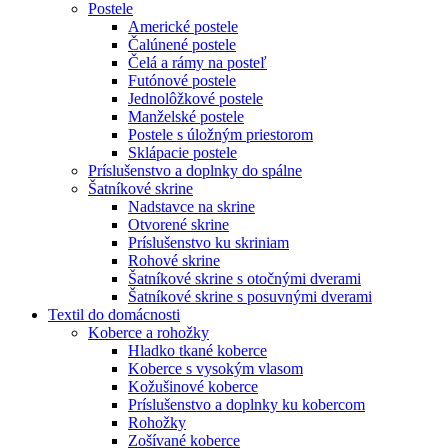
Postele
Americké postele
Čalúnené postele
Čelá a rámy na posteľ
Futónové postele
Jednolôžkové postele
Manželské postele
Postele s úložným priestorom
Sklápacie postele
Príslušenstvo a doplnky do spálne
Šatníkové skrine
Nadstavce na skrine
Otvorené skrine
Príslušenstvo ku skriniam
Rohové skrine
Šatníkové skrine s otočnými dverami
Šatníkové skrine s posuvnými dverami
Textil do domácnosti
Koberce a rohožky
Hladko tkané koberce
Koberce s vysokým vlasom
Kožušinové koberce
Príslušenstvo a doplnky ku kobercom
Rohožky
Zošívané koberce