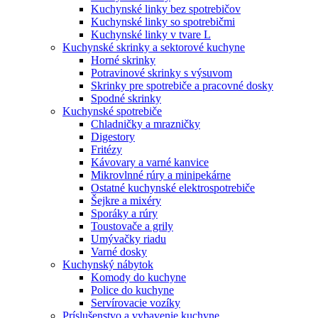
Kuchynské linky bez spotrebičov
Kuchynské linky so spotrebičmi
Kuchynské linky v tvare L
Kuchynské skrinky a sektorové kuchyne
Horné skrinky
Potravinové skrinky s výsuvom
Skrinky pre spotrebiče a pracovné dosky
Spodné skrinky
Kuchynské spotrebiče
Chladničky a mrazničky
Digestory
Fritézy
Kávovary a varné kanvice
Mikrovlnné rúry a minipekárne
Ostatné kuchynské elektrospotrebiče
Šejkre a mixéry
Sporáky a rúry
Toustovače a grily
Umývačky riadu
Varné dosky
Kuchynský nábytok
Komody do kuchyne
Police do kuchyne
Servírovacie vozíky
Príslušenstvo a vybavenie kuchyne