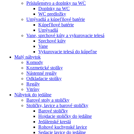
Príslušenstvo a doplnky na WC
Doplnky na WC
WC predložky
Umývadlá a kúpeľňové batérie
Kúpeľňové batérie
Umývadlá
Vane, sprchové kúty a vykurovacie telesá
Sprchové kúty
Vane
Vykurovacie telesá do kúpeľne
Malý nábytok
Komody
Kozmetické stolíky
Nástenné regály
Odkladacie stolíky
Regály
Vitríny
Nábytok do jedálne
Barové stoly a stoličky
Stoličky, lavice a barové stoličky
Barové stoličky
Hojdacie stoličky do jedálne
Jedálenské kreslá
Rohové kuchynské lavice
Sedacie lavice do jedálne