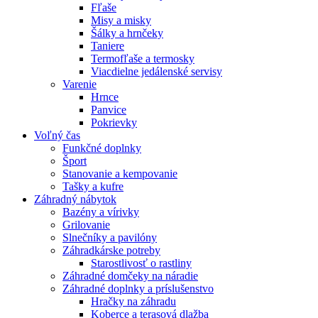
Fľaše
Misy a misky
Šálky a hrnčeky
Taniere
Termofľaše a termosky
Viacdielne jedálenské servisy
Varenie
Hrnce
Panvice
Pokrievky
Voľný čas
Funkčné doplnky
Šport
Stanovanie a kempovanie
Tašky a kufre
Záhradný nábytok
Bazény a vírivky
Grilovanie
Slnečníky a pavilóny
Záhradkárske potreby
Starostlivosť o rastliny
Záhradné domčeky na náradie
Záhradné doplnky a príslušenstvo
Hračky na záhradu
Koberce a terasová dlažba