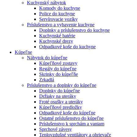
Kuchynský nábytok
Komody do kuchyne
Police do kuchyne
Servírovacie vozíky
Príslušenstvo a vybavenie kuchyne
Doplnky a príslušenstvo do kuchyne
Kuchynské batérie
Kuchynské drezy
Odpadkové koše do kuchyne
Kúpeľne
Nábytok do kúpeľne
Kúpeľňové zostavy
Regály do kúpeľne
Skrinky do kúpeľňe
Zrkadlá
Príslušenstvo a doplnky do kúpeľne
Doplnky do kúpeľne
Držiaky na uteráky
Froté osušky a uteráky
Kúpeľňové predložky
Odpadkové koše do kúpeľne
Ostatné príslušenstvo do kúpeľne
Príslušenstvo k sprchám a vaniam
Sprchové závesy
Teplovzdušné ventilátory a ohrievače