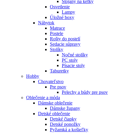
Stojany na kefky
Osvetlenie
Lampy
Úložné boxy
Nábytok
Matrace
Postele
Rošty do postelí
Sedacie súpravy
Stolíky
Nočné stolíky
PC stoly
Písacie stoly
Taburetky
Hobby
Chovateľstvo
Pre psov
Pelechy a búdy pre psov
Oblečenie a móda
Dámske oblečenie
Dámske župany
Detské oblečenie
Detské čiapky
Detské ponožky
Pyžamká a košieľky