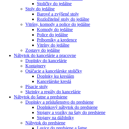
Stoličky do jedálne
Stoly do jedálne
Barové a zvýšené stoly
Rozložitelné stoly do jedálne
Vitríny, komody a police do jedálne
Komody do jedálne
Police do jedálne
Príborníky a kredence
Vitríny do jedálne
Zostavy do jedálne
Nábytok do kancelárie a pracovne
Doplnky do kancelárie
Kontajnery
Otáčacie a kancelárske stoličky
Doplnky ku kreslám
Kancelárske kreslá
Písacie stoly
Skrinky a regály do kancelárie
Nábytok do šatne a predsiene
Doplnky a príslušenstvo do predsiene
Doplnkový nábytok do predsiene
Stojany a vozíky na šaty do predsiene
Stojany na dáždníky
Nábytok do predsiene
Lavice do predsiene a šatne