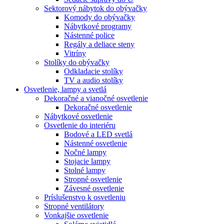
Sektorový nábytok do obývačky
Komody do obývačky
Nábytkové programy
Nástenné police
Regály a deliace steny
Vitríny
Stolíky do obývačky
Odkladacie stolíky
TV a audio stolíky
Osvetlenie, lampy a svetlá
Dekoračné a vianočné osvetlenie
Dekoračné osvetlenie
Nábytkové osvetlenie
Osvetlenie do interiéru
Bodové a LED svetlá
Nástenné osvetlenie
Nočné lampy
Stojacie lampy
Stolné lampy
Stropné osvetlenie
Závesné osvetlenie
Príslušenstvo k osvetleniu
Stropné ventilátory
Vonkajšie osvetlenie