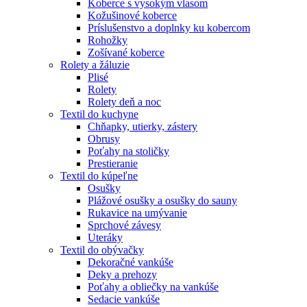
Koberce s vysokým vlasom
Kožušinové koberce
Príslušenstvo a doplnky ku kobercom
Rohožky
Zošívané koberce
Rolety a žáluzie
Plisé
Rolety
Rolety deň a noc
Textil do kuchyne
Chňapky, utierky, zástery
Obrusy
Poťahy na stoličky
Prestieranie
Textil do kúpeľne
Osušky
Plážové osušky a osušky do sauny
Rukavice na umývanie
Sprchové závesy
Uteráky
Textil do obývačky
Dekoračné vankúše
Deky a prehozy
Poťahy a obliečky na vankúše
Sedacie vankúše