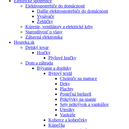
Elektrické spotrebiče
Elektrospotrebiče do domácnosti
Dalšie elektrospotrebiče do domácnosti
Vysávače
Žehličky
Kúrenie, ventilátory a elektrické krby
Starostlivosť o vlasy
Zábavná elektronika
Heureka.sk
Detský tovar
Hračky
Plyšové hračky
Dom a záhrada
Bývanie a doplnky
Bytový textil
Chrániče na matrace
Deky
Plachty
Posteľná bielizeň
Prikrývky na spanie
Sety prikrývok a vankúšov
Uteráky
Vankúše
Koberce a koberčeky
Kúpeľňa