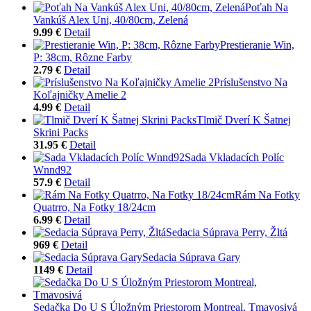
Poťah Na
Vankúš Alex Uni, 40/80cm, Zelená
9.99 €
Detail
Prestieranie Win,
P: 38cm, Rôzne Farby
2.79 €
Detail
Príslušenstvo Na
Koľajničky Amelie 2
4.99 €
Detail
Tlmič Dverí K Šatnej
Skrini Packs
31.95 €
Detail
Sada Vkladacích Políc
Wnnd92
57.9 €
Detail
Rám Na Fotky
Quatrro, Na Fotky 18/24cm
6.99 €
Detail
Sedacia Súprava Perry, Žltá
969 €
Detail
Sedacia Súprava Gary
1149 €
Detail
Sedačka Do U S Úložným Priestorom Montreal, Tmavosivá