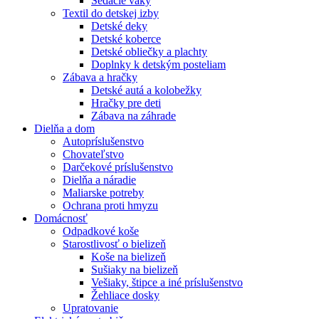
Sedacie vaky
Textil do detskej izby
Detské deky
Detské koberce
Detské obliečky a plachty
Doplnky k detským posteliam
Zábava a hračky
Detské autá a kolobežky
Hračky pre deti
Zábava na záhrade
Dielňa a dom
Autopríslušenstvo
Chovateľstvo
Darčekové príslušenstvo
Dielňa a náradie
Maliarske potreby
Ochrana proti hmyzu
Domácnosť
Odpadkové koše
Starostlivosť o bielizeň
Koše na bielizeň
Sušiaky na bielizeň
Vešiaky, štipce a iné príslušenstvo
Žehliace dosky
Upratovanie