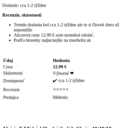
Dodanie: cca 1-2 týždne
Recenzie, skúsenosti
Termín dodania bol cca 1-2 týždne ale to si človek dnes už
nepomôže
Akciovej cene 12.99 € som nemohol odolať.
Podľa heureky najlacnejšie na moebelix.sk
Údaj
Hodnota
Cena
12.99 €
Skúsenosti
Výborné ❤
✔️ cca 1-2 týždne
Dostupnosť
⭐⭐⭐⭐⭐
Recenzie
Predajca
Möbelix