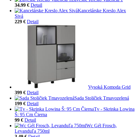
34.99 €
Detail
Kancelárske Kreslo Alex
Sivá
229 €
Detail
Vysoká Komoda Grid
399 €
Detail
Sada Stoličiek Tmavozelená
199 €
Detail
Tv - Skrinka Lowina
Š: 95 Cm Čierna
99 €
Detail
Wc Gél Frosch,
Levanduľa 750ml
3.49 €
Detail