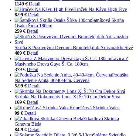
1149 €
Detail
Hrnček Na Kávu High Five
6.99 €
Detail
Šatníková Skriňa
Osaka Šírka 180cm
259 €
Detail
Skriňa S Posuvnými Dverami Bramfeld,dub Artisan/sklo Sivé
489 €
Detail
Lavica Z
Masívneho Dreva Gaya Š: Ca. 180cm
379 €
Detail
Poduška
Na Sedenie Anita, 40/40/4cm, Červená
5.99 €
Detail
Skrinka Na Dokumenty Lona Xl Š: 70 Cm Dekor Sivá
169 €
Detail
Kúpeľňová Skrinka Valea
99 €
Detail
Zrkadlová Skrinka
Ginevra Biela
84.9 €
Detail
Solárne Svietidlo