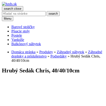
search
close
search
Menu
Barové stoličky
Písacie stoly
Postele
Vankúše
Balkónový nábytok
Domáca stránka
»
Produkty
»
Záhradný nábytok
»
Záhradné
doplnky a príslušenstvo
»
Podsedáky
»
Hrubý Sedák Chris,
40/40/10cm
Hrubý Sedák Chris, 40/40/10cm