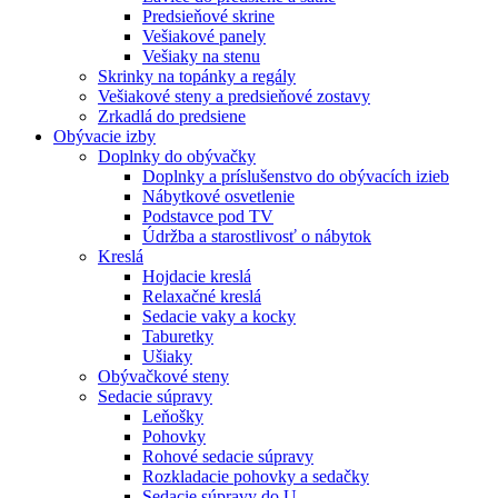
Predsieňové skrine
Vešiakové panely
Vešiaky na stenu
Skrinky na topánky a regály
Vešiakové steny a predsieňové zostavy
Zrkadlá do predsiene
Obývacie izby
Doplnky do obývačky
Doplnky a príslušenstvo do obývacích izieb
Nábytkové osvetlenie
Podstavce pod TV
Údržba a starostlivosť o nábytok
Kreslá
Hojdacie kreslá
Relaxačné kreslá
Sedacie vaky a kocky
Taburetky
Ušiaky
Obývačkové steny
Sedacie súpravy
Leňošky
Pohovky
Rohové sedacie súpravy
Rozkladacie pohovky a sedačky
Sedacie súpravy do U