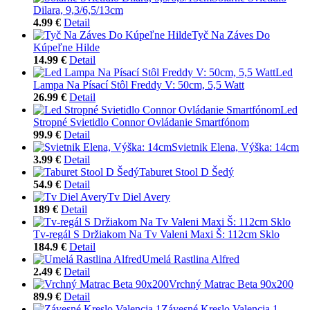
Dilara, 9,3/6,5/13cm
4.99 €
Detail
Tyč Na Záves Do
Kúpeľne Hilde
14.99 €
Detail
Led
Lampa Na Písací Stôl Freddy V: 50cm, 5,5 Watt
26.99 €
Detail
Led
Stropné Svietidlo Connor Ovládanie Smartfónom
99.9 €
Detail
Svietnik Elena, Výška: 14cm
3.99 €
Detail
Taburet Stool D Šedý
54.9 €
Detail
Tv Diel Avery
189 €
Detail
Tv-regál S Držiakom Na Tv Valeni Maxi Š: 112cm Sklo
184.9 €
Detail
Umelá Rastlina Alfred
2.49 €
Detail
Vrchný Matrac Beta 90x200
89.9 €
Detail
Závesné Kreslo Valencia 1