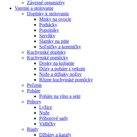
Závesné organizéry
Varenie a stolovanie
Doplnky k stolovaniu
Misky na ovocie
Podtácky
Popolníky
Servítky
Slamky na pitie
Soľničky a koreničky
Kuchynské doplnky
Kuchynské pomôcky
Dosky na krájanie
Dózy a poháre s vekom
Nože a držiaky nožov
Rôzne kuchynské pomôcky
Pečenie
Poháre
Poháre na víno a sekt
Príbory
Lyžice
Nože
Príborové sady
Vidličky
Riady
Džbány a karafy