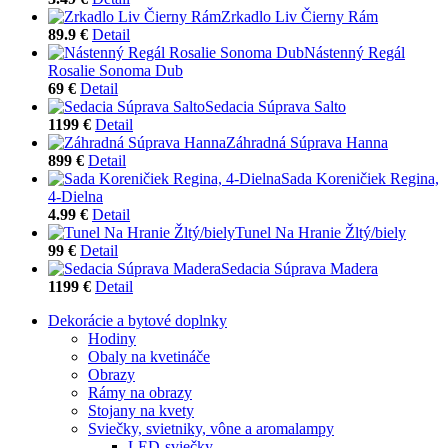
Zrkadlo Liv Čierny Rám
89.9 €
Detail
Nástenný Regál
Rosalie Sonoma Dub
69 €
Detail
Sedacia Súprava Salto
1199 €
Detail
Záhradná Súprava Hanna
899 €
Detail
Sada Koreničiek Regina,
4-Dielna
4.99 €
Detail
Tunel Na Hranie Žltý/biely
99 €
Detail
Sedacia Súprava Madera
1199 €
Detail
Dekorácie a bytové doplnky
Hodiny
Obaly na kvetináče
Obrazy
Rámy na obrazy
Stojany na kvety
Sviečky, svietniky, vône a aromalampy
LED-sviečky