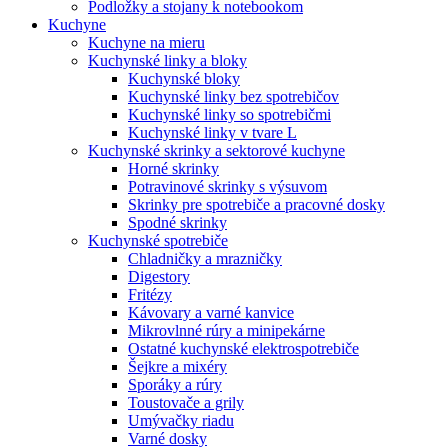
Podložky a stojany k notebookom
Kuchyne
Kuchyne na mieru
Kuchynské linky a bloky
Kuchynské bloky
Kuchynské linky bez spotrebičov
Kuchynské linky so spotrebičmi
Kuchynské linky v tvare L
Kuchynské skrinky a sektorové kuchyne
Horné skrinky
Potravinové skrinky s výsuvom
Skrinky pre spotrebiče a pracovné dosky
Spodné skrinky
Kuchynské spotrebiče
Chladničky a mrazničky
Digestory
Fritézy
Kávovary a varné kanvice
Mikrovlnné rúry a minipekárne
Ostatné kuchynské elektrospotrebiče
Šejkre a mixéry
Sporáky a rúry
Toustovače a grily
Umývačky riadu
Varné dosky