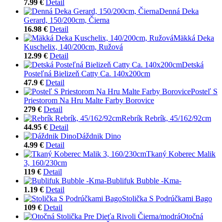
7.99 €
Detail
Denná Deka
Gerard, 150/200cm, Čierna
16.98 €
Detail
Mäkká Deka
Kuschelix, 140/200cm, Ružová
12.99 €
Detail
Detská
Posteľná Bielizeň Catty Ca. 140x200cm
47.9 €
Detail
Posteľ S
Priestorom Na Hru Malte Farby Borovice
279 €
Detail
Rebrík Rebrík, 45/162/92cm
44.95 €
Detail
Dáždnik Dino
4.99 €
Detail
Tkaný Koberec Malik
3, 160/230cm
119 €
Detail
Bublifuk Bubble -Kma-
1.19 €
Detail
Stolička S Podrúčkami Bago
109 €
Detail
Otočná