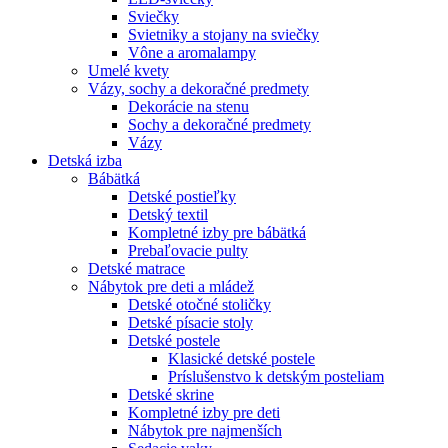
Sviečky
Svietniky a stojany na sviečky
Vône a aromalampy
Umelé kvety
Vázy, sochy a dekoračné predmety
Dekorácie na stenu
Sochy a dekoračné predmety
Vázy
Detská izba
Bábätká
Detské postieľky
Detský textil
Kompletné izby pre bábätká
Prebaľovacie pulty
Detské matrace
Nábytok pre deti a mládež
Detské otočné stoličky
Detské písacie stoly
Detské postele
Klasické detské postele
Príslušenstvo k detským posteliam
Detské skrine
Kompletné izby pre deti
Nábytok pre najmenších