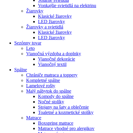
Solárne svietidlá
Vonkajšie svietidlá na elektrinu
Žiarovky
Klasické žiarovky
LED žiarovky
Žiarovky a svietidlá
Klasické žiarovky
LED žiarovky
Sezónny tovar
Leto
Vianočná výzdoba a doplnky
Vianočné dekorácie
Vianočný textil
Spálne
Chrániče matraca a toppery
Kompletné spálne
Lamelové rošty
Malý nábytok do spálne
Komody do spálne
Nočné stolíky
Stojany na šaty a oblečenie
Toaletné a kozmetické stolíky
Matrace
Boxspring matrace
Matrace vhodné pro alergikov