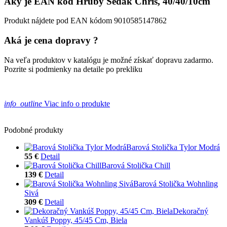
Aký je EAN kód Hrubý Sedák Chris, 40/40/10cm
Produkt nájdete pod EAN kódom 9010585147862
Aká je cena dopravy ?
Na veľa produktov v katalógu je možné získať dopravu zadarmo.
Pozrite si podmienky na detaile po prekliku
info_outline
Viac info o produkte
Podobné produkty
Barová Stolička Tylor Modrá
55 €
Detail
Barová Stolička Chill
139 €
Detail
Barová Stolička Wohnling
Sivá
309 €
Detail
Dekoračný
Vankúš Poppy, 45/45 Cm, Biela