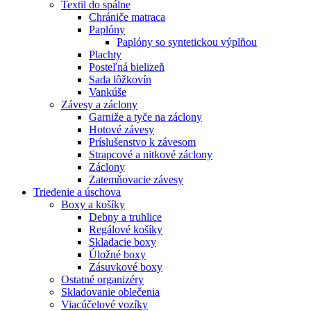
Textil do spálne
Chrániče matraca
Paplóny
Paplóny so syntetickou výplňou
Plachty
Posteľná bielizeň
Sada lôžkovín
Vankúše
Závesy a záclony
Garniže a tyče na záclony
Hotové závesy
Príslušenstvo k závesom
Strapcové a nitkové záclony
Záclony
Zatemňovacie závesy
Triedenie a úschova
Boxy a košíky
Debny a truhlice
Regálové košíky
Skladacie boxy
Úložné boxy
Zásuvkové boxy
Ostatné organizéry
Skladovanie oblečenia
Viacúčelové vozíky