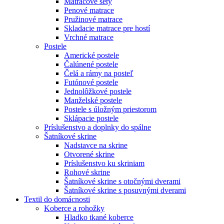
Matracové sety
Penové matrace
Pružinové matrace
Skladacie matrace pre hostí
Vrchné matrace
Postele
Americké postele
Čalúnené postele
Čelá a rámy na posteľ
Futónové postele
Jednolôžkové postele
Manželské postele
Postele s úložným priestorom
Sklápacie postele
Príslušenstvo a doplnky do spálne
Šatníkové skrine
Nadstavce na skrine
Otvorené skrine
Príslušenstvo ku skriniam
Rohové skrine
Šatníkové skrine s otočnými dverami
Šatníkové skrine s posuvnými dverami
Textil do domácnosti
Koberce a rohožky
Hladko tkané koberce