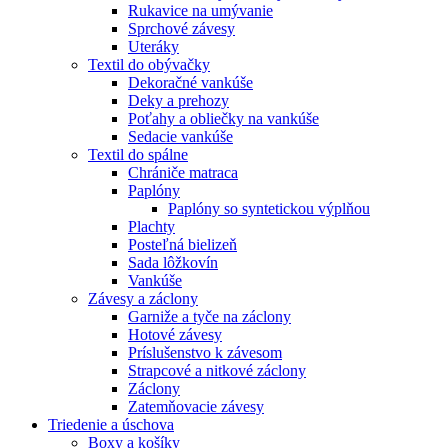
Rukavice na umývanie
Sprchové závesy
Uteráky
Textil do obývačky
Dekoračné vankúše
Deky a prehozy
Poťahy a obliečky na vankúše
Sedacie vankúše
Textil do spálne
Chrániče matraca
Paplóny
Paplóny so syntetickou výplňou
Plachty
Posteľná bielizeň
Sada lôžkovín
Vankúše
Závesy a záclony
Garniže a tyče na záclony
Hotové závesy
Príslušenstvo k závesom
Strapcové a nitkové záclony
Záclony
Zatemňovacie závesy
Triedenie a úschova
Boxy a košíky