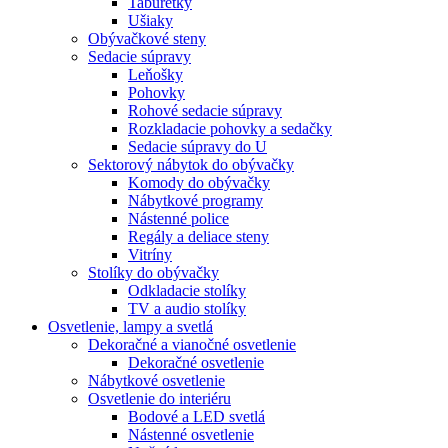
Taburetky
Ušiaky
Obývačkové steny
Sedacie súpravy
Leňošky
Pohovky
Rohové sedacie súpravy
Rozkladacie pohovky a sedačky
Sedacie súpravy do U
Sektorový nábytok do obývačky
Komody do obývačky
Nábytkové programy
Nástenné police
Regály a deliace steny
Vitríny
Stolíky do obývačky
Odkladacie stolíky
TV a audio stolíky
Osvetlenie, lampy a svetlá
Dekoračné a vianočné osvetlenie
Dekoračné osvetlenie
Nábytkové osvetlenie
Osvetlenie do interiéru
Bodové a LED svetlá
Nástenné osvetlenie