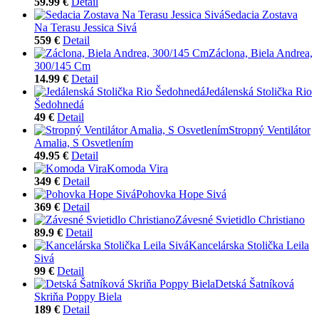
59.99 €
Detail
Sedacia Zostava
Na Terasu Jessica Sivá
559 €
Detail
Záclona, Biela Andrea,
300/145 Cm
14.99 €
Detail
Jedálenská Stolička Rio
Šedohnedá
49 €
Detail
Stropný Ventilátor
Amalia, S Osvetlením
49.95 €
Detail
Komoda Vira
349 €
Detail
Pohovka Hope Sivá
369 €
Detail
Závesné Svietidlo Christiano
89.9 €
Detail
Kancelárska Stolička Leila
Sivá
99 €
Detail
Detská Šatníková
Skriňa Poppy Biela
189 €
Detail