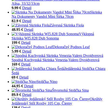
Alisa, 33/32/33cm
9.99 €
Detail
Skrinka
Na Dokumenty Vandol Mini Šírka 70cm
82.9 €
Detail
Závesná Skrinka Fiola
48.95 €
Detail
Výklopná
Skrinka Wl5.828 Dub Sonoma
199 €
Detail
Dekoračný Podnos Leaf
5.99 €
Detail
Spodná Kuchynská Skrinka Venezia-Valero Dvojdverová
169 €
Detail
Jedálenská Stolička Chiara
Šedá
69 €
Detail
Stolička Nino
44.95 €
Detail
Štvornohá Stolička Sina
89.9 €
Detail
Okrúhly
Jedálenský Stôl Roxby 105 Cm, Čierny
139 €
Detail