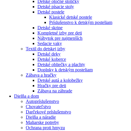
Detské otočné stoličky
Detské písacie stoly
Detské postele
Klasické detské postele
Príslušenstvo k detským posteliam
Detské skrine
Kompletné izby pre deti
Nábytok pre najmenších
Sedacie vaky
Textil do detskej izby
Detské deky
Detské koberce
Detské obliečky a plachty
Doplnky k detským posteliam
Zábava a hračky
Detské autá a kolobežky
Hračky pre deti
Zábava na záhrade
Dielňa a dom
Autopríslušenstvo
Chovateľstvo
Darčekové príslušenstvo
Dielňa a náradie
Maliarske potreby
Ochrana proti hmyzu