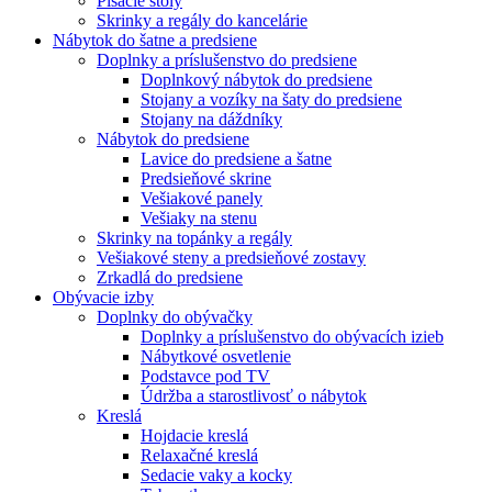
Písacie stoly
Skrinky a regály do kancelárie
Nábytok do šatne a predsiene
Doplnky a príslušenstvo do predsiene
Doplnkový nábytok do predsiene
Stojany a vozíky na šaty do predsiene
Stojany na dáždníky
Nábytok do predsiene
Lavice do predsiene a šatne
Predsieňové skrine
Vešiakové panely
Vešiaky na stenu
Skrinky na topánky a regály
Vešiakové steny a predsieňové zostavy
Zrkadlá do predsiene
Obývacie izby
Doplnky do obývačky
Doplnky a príslušenstvo do obývacích izieb
Nábytkové osvetlenie
Podstavce pod TV
Údržba a starostlivosť o nábytok
Kreslá
Hojdacie kreslá
Relaxačné kreslá
Sedacie vaky a kocky