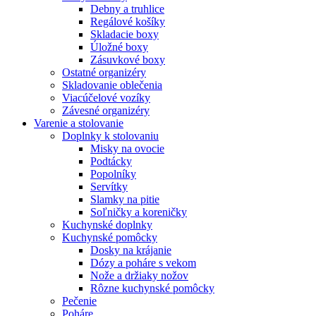
Debny a truhlice
Regálové košíky
Skladacie boxy
Úložné boxy
Zásuvkové boxy
Ostatné organizéry
Skladovanie oblečenia
Viacúčelové vozíky
Závesné organizéry
Varenie a stolovanie
Doplnky k stolovaniu
Misky na ovocie
Podtácky
Popolníky
Servítky
Slamky na pitie
Soľničky a koreničky
Kuchynské doplnky
Kuchynské pomôcky
Dosky na krájanie
Dózy a poháre s vekom
Nože a držiaky nožov
Rôzne kuchynské pomôcky
Pečenie
Poháre