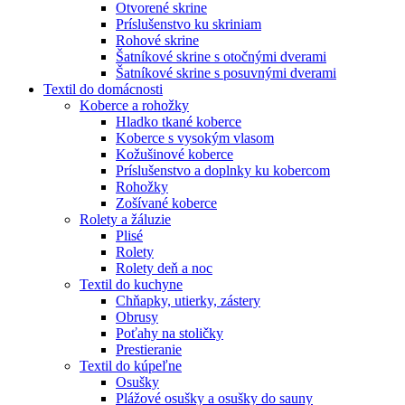
Otvorené skrine
Príslušenstvo ku skriniam
Rohové skrine
Šatníkové skrine s otočnými dverami
Šatníkové skrine s posuvnými dverami
Textil do domácnosti
Koberce a rohožky
Hladko tkané koberce
Koberce s vysokým vlasom
Kožušinové koberce
Príslušenstvo a doplnky ku kobercom
Rohožky
Zošívané koberce
Rolety a žáluzie
Plisé
Rolety
Rolety deň a noc
Textil do kuchyne
Chňapky, utierky, zástery
Obrusy
Poťahy na stoličky
Prestieranie
Textil do kúpeľne
Osušky
Plážové osušky a osušky do sauny