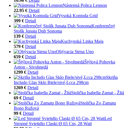
16.98 €
Detail
Nástenná Polica Lennon
22.95 €
Detail
Vysoká Komoda Grid
399 €
Detail
Konferenčný
Stolík Junata Dub Sonoma
139 €
Detail
Kuchynská Linka Maja
579 €
Detail
Obývacia Stena Uno
659 €
Detail
Štýlová Pohovka
Anton - Sivohnedá
1299 €
Detail
Skriňa
Includo Glas Sklo Biele/sivé,š.cca 298cm
1269 €
Detail
Stolička Isabella Zamat - Žltá
69 €
Detail
Stolička Zo Zamatu
Bono Ružová
99 €
Detail
Led
Stropné Svietidlo Claski Ø 65 Cm, 28 Watt