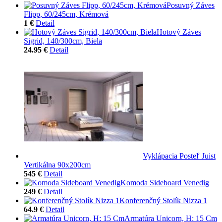
Posuvný Záves
Flipp, 60/245cm, Krémová
1 €
Detail
Hotový Záves
Sigrid, 140/300cm, Biela
24.95 €
Detail
Vyklápacia Posteľ Juist
Vertikálna 90x200cm
545 €
Detail
Komoda Sideboard Venedig
249 €
Detail
Konferenčný Stolík Nizza 1
64.9 €
Detail
Armatúra Unicorn, H: 15 Cm