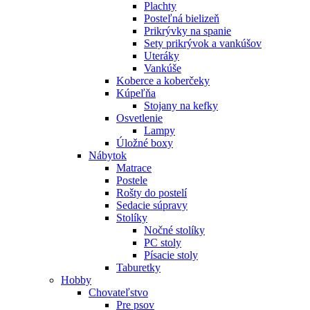
Plachty
Posteľná bielizeň
Prikrývky na spanie
Sety prikrývok a vankúšov
Uteráky
Vankúše
Koberce a koberčeky
Kúpeľňa
Stojany na kefky
Osvetlenie
Lampy
Úložné boxy
Nábytok
Matrace
Postele
Rošty do postelí
Sedacie súpravy
Stolíky
Nočné stolíky
PC stoly
Písacie stoly
Taburetky
Hobby
Chovateľstvo
Pre psov