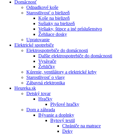
Domácnosť
Odpadkové koše
Starostlivosť o bielizeň
Koše na bielizeň
Sušiaky na bielizeň
Vešiaky, štipce a iné príslušenstvo
Žehliace dosky
Upratovanie
Elektrické spotrebiče
Elektrospotrebiče do domácnosti
Dalšie elektrospotrebiče do domácnosti
Vysávače
Žehličky
Kúrenie, ventilátory a elektrické krby
Starostlivosť o vlasy
Zábavná elektronika
Heureka.sk
Detský tovar
Hračky
Plyšové hračky
Dom a záhrada
Bývanie a doplnky
Bytový textil
Chrániče na matrace
Deky