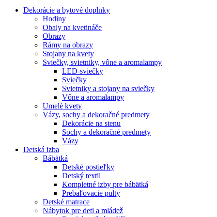
Dekorácie a bytové doplnky
Hodiny
Obaly na kvetináče
Obrazy
Rámy na obrazy
Stojany na kvety
Sviečky, svietniky, vône a aromalampy
LED-sviečky
Sviečky
Svietniky a stojany na sviečky
Vône a aromalampy
Umelé kvety
Vázy, sochy a dekoračné predmety
Dekorácie na stenu
Sochy a dekoračné predmety
Vázy
Detská izba
Bábätká
Detské postieľky
Detský textil
Kompletné izby pre bábätká
Prebaľovacie pulty
Detské matrace
Nábytok pre deti a mládež