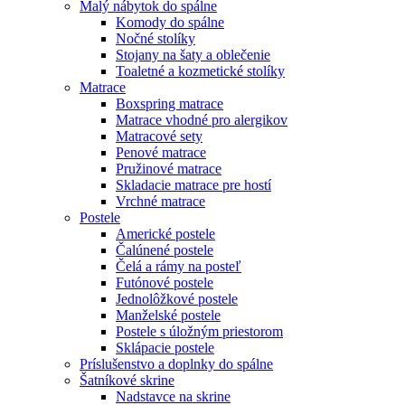
Malý nábytok do spálne
Komody do spálne
Nočné stolíky
Stojany na šaty a oblečenie
Toaletné a kozmetické stolíky
Matrace
Boxspring matrace
Matrace vhodné pro alergikov
Matracové sety
Penové matrace
Pružinové matrace
Skladacie matrace pre hostí
Vrchné matrace
Postele
Americké postele
Čalúnené postele
Čelá a rámy na posteľ
Futónové postele
Jednolôžkové postele
Manželské postele
Postele s úložným priestorom
Sklápacie postele
Príslušenstvo a doplnky do spálne
Šatníkové skrine
Nadstavce na skrine