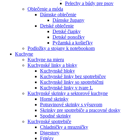
Pelechy a búdy pre psov
Oblečenie a móda
Dámske oblečenie
Dámske župany
Detské oblečenie
Detské čiapky
Detské ponožky
Pyžamká a košieľky
Podložky a stojany k notebookom
Kuchyne
Kuchyne na mieru
Kuchynské linky a bloky
Kuchynské bloky
Kuchynské linky bez spotrebičov
Kuchynské linky so spotrebičmi
Kuchynské linky v tvare L
Kuchynské skrinky a sektorové kuchyne
Horné skrinky
Potravinové skrinky s výsuvom
Skrinky pre spotrebiče a pracovné dosky
Spodné skrinky
Kuchynské spotrebiče
Chladničky a mrazničky
Digestory
Fritézy