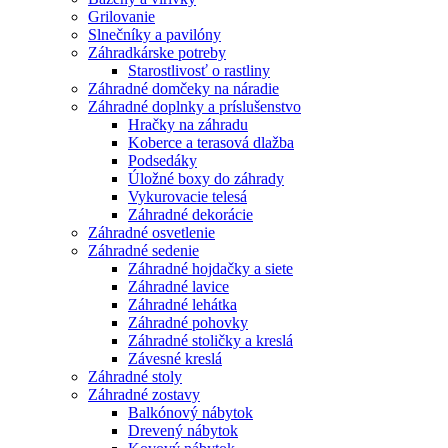
Grilovanie
Slnečníky a pavilóny
Záhradkárske potreby
Starostlivosť o rastliny
Záhradné domčeky na náradie
Záhradné doplnky a príslušenstvo
Hračky na záhradu
Koberce a terasová dlažba
Podsedáky
Úložné boxy do záhrady
Vykurovacie telesá
Záhradné dekorácie
Záhradné osvetlenie
Záhradné sedenie
Záhradné hojdačky a siete
Záhradné lavice
Záhradné lehátka
Záhradné pohovky
Záhradné stoličky a kreslá
Závesné kreslá
Záhradné stoly
Záhradné zostavy
Balkónový nábytok
Drevený nábytok