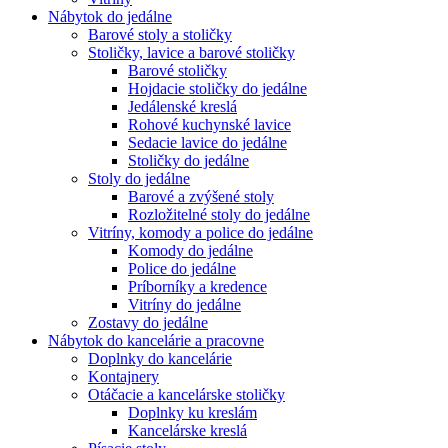
Nábytok do jedálne
Barové stoly a stoličky
Stoličky, lavice a barové stoličky
Barové stoličky
Hojdacie stoličky do jedálne
Jedálenské kreslá
Rohové kuchynské lavice
Sedacie lavice do jedálne
Stoličky do jedálne
Stoly do jedálne
Barové a zvýšené stoly
Rozložitelné stoly do jedálne
Vitríny, komody a police do jedálne
Komody do jedálne
Police do jedálne
Príborníky a kredence
Vitríny do jedálne
Zostavy do jedálne
Nábytok do kancelárie a pracovne
Doplnky do kancelárie
Kontajnery
Otáčacie a kancelárske stoličky
Doplnky ku kreslám
Kancelárske kreslá