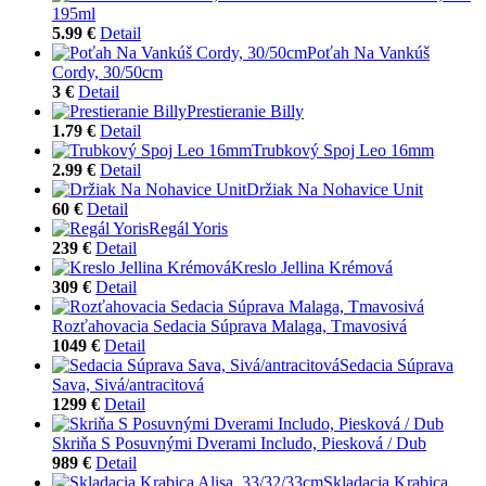
195ml
5.99 €
Detail
Poťah Na Vankúš
Cordy, 30/50cm
3 €
Detail
Prestieranie Billy
1.79 €
Detail
Trubkový Spoj Leo 16mm
2.99 €
Detail
Držiak Na Nohavice Unit
60 €
Detail
Regál Yoris
239 €
Detail
Kreslo Jellina Krémová
309 €
Detail
Rozťahovacia Sedacia Súprava Malaga, Tmavosivá
1049 €
Detail
Sedacia Súprava
Sava, Sivá/antracitová
1299 €
Detail
Skriňa S Posuvnými Dverami Includo, Piesková / Dub
989 €
Detail
Skladacia Krabica