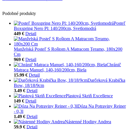
Podobné produkty
Posteľ
Boxspring Nero Pl: 140/200cm, Svetlomodrá
449 €
Detail
Manželská Posteľ S Roštom A Matracom Teramo, 180x200
Cm
969 €
Detail
Chránič
Matraca Manuel, 140-160/200cm, Biela
15.99 €
Detail
Darčeková Krabička
Bow, 18/18/9cm
3.49 €
Detail
Plastová Skriň Excellence
149 €
Detail
Dóza Na Potraviny Reiner
- 0,3l
1.49 €
Detail
Nástenné Hodiny Andrea
59.9 €
Detail