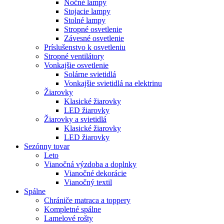
Nočné lampy
Stojacie lampy
Stolné lampy
Stropné osvetlenie
Závesné osvetlenie
Príslušenstvo k osvetleniu
Stropné ventilátory
Vonkajšie osvetlenie
Solárne svietidlá
Vonkajšie svietidlá na elektrinu
Žiarovky
Klasické žiarovky
LED žiarovky
Žiarovky a svietidlá
Klasické žiarovky
LED žiarovky
Sezónny tovar
Leto
Vianočná výzdoba a doplnky
Vianočné dekorácie
Vianočný textil
Spálne
Chrániče matraca a toppery
Kompletné spálne
Lamelové rošty