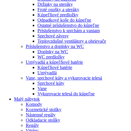
Držiaky na uteráky
Froté osušky a uteráky
Kúpeľňové predložky
Odpadkové koše do kúpeľne
Ostatné príslušenstvo do kúpeľne
Príslušenstvo k sprchám a vaniam
Sprchové závesy
Teplovzdušné ventilátory a ohrievače
Príslušenstvo a doplnky na WC
Doplnky na WC
WC predložky
Umývadlá a kúpeľňové batérie
Kúpeľňové batérie
Umývadlá
Vane, sprchové kúty a vykurovacie telesá
Sprchové kúty
Vane
Vykurovacie telesá do kúpeľne
Malý nábytok
Komody
Kozmetické stolíky
Nástenné regály
Odkladacie stolíky
Regály
Vitríny