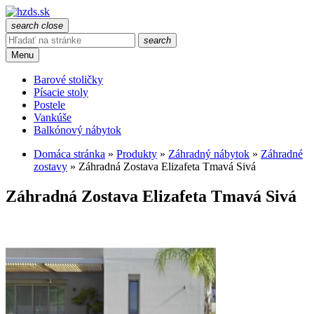
search
close
search
Menu
Barové stoličky
Písacie stoly
Postele
Vankúše
Balkónový nábytok
Domáca stránka
»
Produkty
»
Záhradný nábytok
»
Záhradné
zostavy
»
Záhradná Zostava Elizafeta Tmavá Sivá
Záhradná Zostava Elizafeta Tmavá Sivá