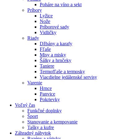
Poháre na víno a sekt
Príbory
Lyžice
Nože
Príborové sady
Vidličky
Riady
Džbány a karafy
Fľaše
Misy a misky
Šálky a hrnčeky
Taniere
Termofľaše a termosky
Viacdielne jedálenské servisy
Varenie
Hrnce
Panvice
Pokrievky
Voľný čas
Funkčné doplnky
Šport
Stanovanie a kempovanie
Tašky a kufre
Záhradný nábytok
Bazény a vírivky