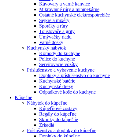
Kávovary a varné kanvice
Mikrovlnné rúry a minipekárne
Ostatné kuchynské elektrospotrebiče
Šejkre a mixéry
Sporáky a rúry
Toustovače a grily
Umývačky riadu
Varné dosky
Kuchynský nábytok
Komody do kuchyne
Police do kuchyne
Servírovacie vozíky
Príslušenstvo a vybavenie kuchyne
Doplnky a príslušenstvo do kuchyne
Kuchynské batérie
Kuchynské drezy
Odpadkové koše do kuchyne
Kúpeľne
Nábytok do kúpeľne
Kúpeľňové zostavy
Regály do kúpeľne
Skrinky do kúpeľňe
Zrkadlá
Príslušenstvo a doplnky do kúpeľne
Doplnky do kúpeľne