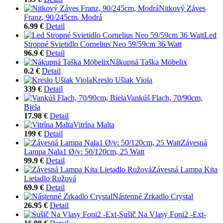
Nitkový Záves
Franz, 90/245cm, Modrá
6.99 €
Detail
Led
Stropné Svietidlo Cornelius Neo 59/59cm 36 Watt
96.9 €
Detail
Nákupná Taška Möbelix
0.2 €
Detail
Kreslo Ušiak Viola
339 €
Detail
Vankúš Flach, 70/90cm,
Biela
17.98 €
Detail
Vitrína Malta
199 €
Detail
Závesná
Lampa Nala1 Ø/v: 50/120cm, 25 Watt
99.9 €
Detail
Závesná Lampa Kita
Lietadlo Ružová
69.9 €
Detail
Nástenné Zrkadlo Crystal
26.95 €
Detail
Sušič Na Vlasy Foni2 -Ext-