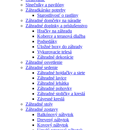
Slnečníky a pavilóny
Záhradkárske potreby
Starostlivosť o rastliny
Záhradné domčeky na náradie
Záhradné doplnky a príslušenstvo
Hračky na záhradu
Koberce a terasová dlažba
Podsedáky
Úložné boxy do záhrady
Vykurovacie telesá
Záhradné dekorácie
Záhradné osvetlenie
Záhradné sedenie
Záhradné hojdačky a siete
Záhradné lavice
Záhradné lehátka
Záhradné pohovky
Záhradné stoličky a kreslá
Závesné kreslá
Záhradné stoly
Záhradné zostavy
Balkónový nábytok
Drevený nábytok
Kovový nábytok