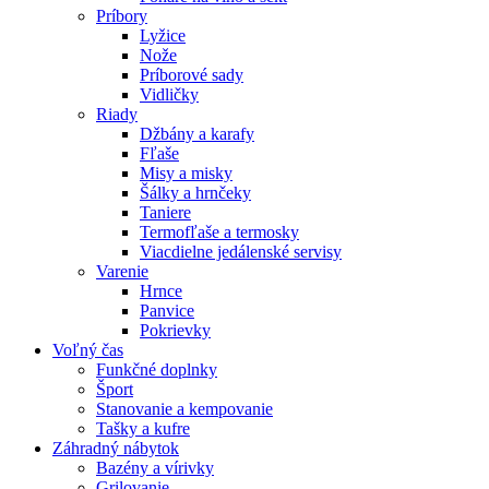
Príbory
Lyžice
Nože
Príborové sady
Vidličky
Riady
Džbány a karafy
Fľaše
Misy a misky
Šálky a hrnčeky
Taniere
Termofľaše a termosky
Viacdielne jedálenské servisy
Varenie
Hrnce
Panvice
Pokrievky
Voľný čas
Funkčné doplnky
Šport
Stanovanie a kempovanie
Tašky a kufre
Záhradný nábytok
Bazény a vírivky
Grilovanie