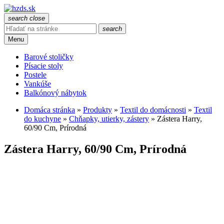
search
close
search
Menu
Barové stoličky
Písacie stoly
Postele
Vankúše
Balkónový nábytok
Domáca stránka
»
Produkty
»
Textil do domácnosti
»
Textil
do kuchyne
»
Chňapky, utierky, zástery
»
Zástera Harry,
60/90 Cm, Prírodná
Zástera Harry, 60/90 Cm, Prírodná