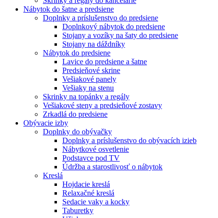
Skrinky a regály do kancelárie
Nábytok do šatne a predsiene
Doplnky a príslušenstvo do predsiene
Doplnkový nábytok do predsiene
Stojany a vozíky na šaty do predsiene
Stojany na dáždníky
Nábytok do predsiene
Lavice do predsiene a šatne
Predsieňové skrine
Vešiakové panely
Vešiaky na stenu
Skrinky na topánky a regály
Vešiakové steny a predsieňové zostavy
Zrkadlá do predsiene
Obývacie izby
Doplnky do obývačky
Doplnky a príslušenstvo do obývacích izieb
Nábytkové osvetlenie
Podstavce pod TV
Údržba a starostlivosť o nábytok
Kreslá
Hojdacie kreslá
Relaxačné kreslá
Sedacie vaky a kocky
Taburetky