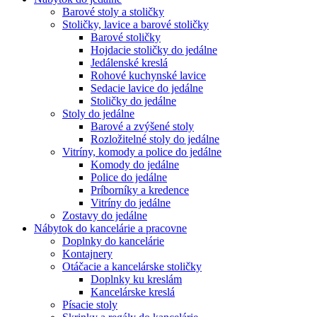
Barové stoly a stoličky
Stoličky, lavice a barové stoličky
Barové stoličky
Hojdacie stoličky do jedálne
Jedálenské kreslá
Rohové kuchynské lavice
Sedacie lavice do jedálne
Stoličky do jedálne
Stoly do jedálne
Barové a zvýšené stoly
Rozložitelné stoly do jedálne
Vitríny, komody a police do jedálne
Komody do jedálne
Police do jedálne
Príborníky a kredence
Vitríny do jedálne
Zostavy do jedálne
Nábytok do kancelárie a pracovne
Doplnky do kancelárie
Kontajnery
Otáčacie a kancelárske stoličky
Doplnky ku kreslám
Kancelárske kreslá
Písacie stoly