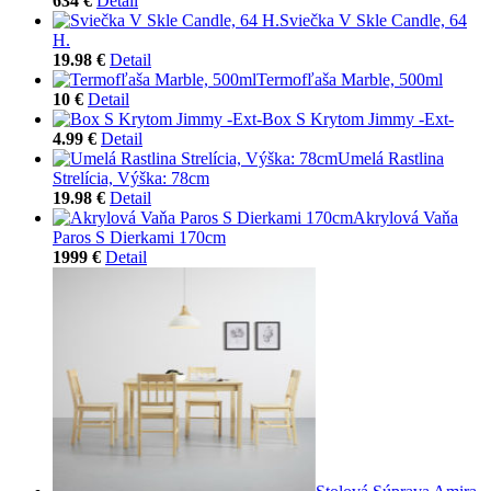
634 €
Detail
Sviečka V Skle Candle, 64
H.
19.98 €
Detail
Termofľaša Marble, 500ml
10 €
Detail
Box S Krytom Jimmy -Ext-
4.99 €
Detail
Umelá Rastlina
Strelícia, Výška: 78cm
19.98 €
Detail
Akrylová Vaňa
Paros S Dierkami 170cm
1999 €
Detail