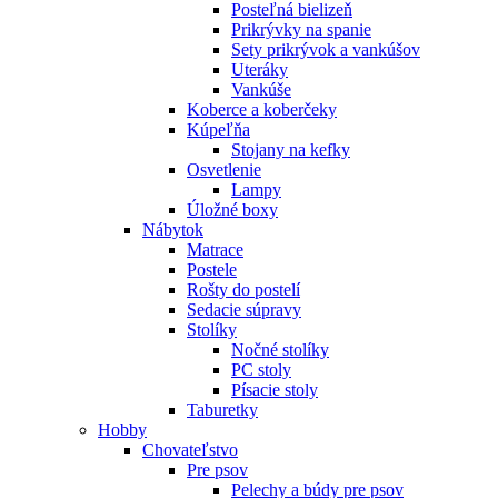
Posteľná bielizeň
Prikrývky na spanie
Sety prikrývok a vankúšov
Uteráky
Vankúše
Koberce a koberčeky
Kúpeľňa
Stojany na kefky
Osvetlenie
Lampy
Úložné boxy
Nábytok
Matrace
Postele
Rošty do postelí
Sedacie súpravy
Stolíky
Nočné stolíky
PC stoly
Písacie stoly
Taburetky
Hobby
Chovateľstvo
Pre psov
Pelechy a búdy pre psov