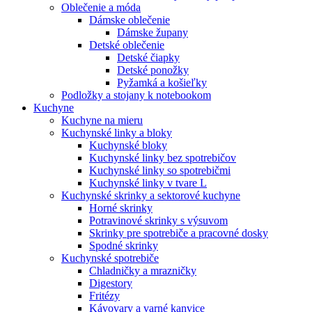
Oblečenie a móda
Dámske oblečenie
Dámske župany
Detské oblečenie
Detské čiapky
Detské ponožky
Pyžamká a košieľky
Podložky a stojany k notebookom
Kuchyne
Kuchyne na mieru
Kuchynské linky a bloky
Kuchynské bloky
Kuchynské linky bez spotrebičov
Kuchynské linky so spotrebičmi
Kuchynské linky v tvare L
Kuchynské skrinky a sektorové kuchyne
Horné skrinky
Potravinové skrinky s výsuvom
Skrinky pre spotrebiče a pracovné dosky
Spodné skrinky
Kuchynské spotrebiče
Chladničky a mrazničky
Digestory
Fritézy
Kávovary a varné kanvice