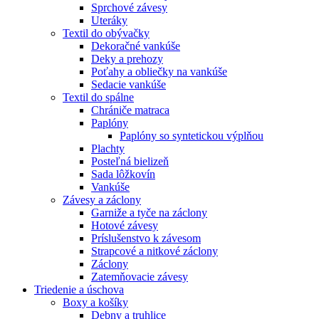
Sprchové závesy
Uteráky
Textil do obývačky
Dekoračné vankúše
Deky a prehozy
Poťahy a obliečky na vankúše
Sedacie vankúše
Textil do spálne
Chrániče matraca
Paplóny
Paplóny so syntetickou výplňou
Plachty
Posteľná bielizeň
Sada lôžkovín
Vankúše
Závesy a záclony
Garniže a tyče na záclony
Hotové závesy
Príslušenstvo k závesom
Strapcové a nitkové záclony
Záclony
Zatemňovacie závesy
Triedenie a úschova
Boxy a košíky
Debny a truhlice