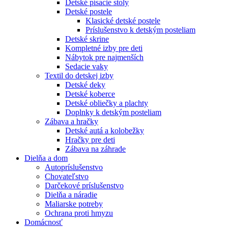
Detské písacie stoly
Detské postele
Klasické detské postele
Príslušenstvo k detským posteliam
Detské skrine
Kompletné izby pre deti
Nábytok pre najmenších
Sedacie vaky
Textil do detskej izby
Detské deky
Detské koberce
Detské obliečky a plachty
Doplnky k detským posteliam
Zábava a hračky
Detské autá a kolobežky
Hračky pre deti
Zábava na záhrade
Dielňa a dom
Autopríslušenstvo
Chovateľstvo
Darčekové príslušenstvo
Dielňa a náradie
Maliarske potreby
Ochrana proti hmyzu
Domácnosť