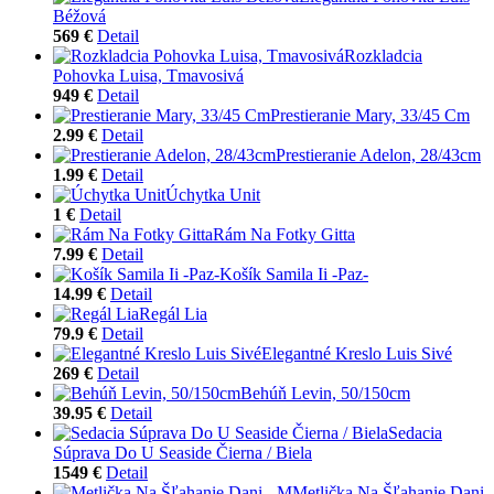
Béžová
569 €
Detail
Rozkladcia
Pohovka Luisa, Tmavosivá
949 €
Detail
Prestieranie Mary, 33/45 Cm
2.99 €
Detail
Prestieranie Adelon, 28/43cm
1.99 €
Detail
Úchytka Unit
1 €
Detail
Rám Na Fotky Gitta
7.99 €
Detail
Košík Samila Ii -Paz-
14.99 €
Detail
Regál Lia
79.9 €
Detail
Elegantné Kreslo Luis Sivé
269 €
Detail
Behúň Levin, 50/150cm
39.95 €
Detail
Sedacia
Súprava Do U Seaside Čierna / Biela
1549 €
Detail
Metlička Na Šľahanie Dani