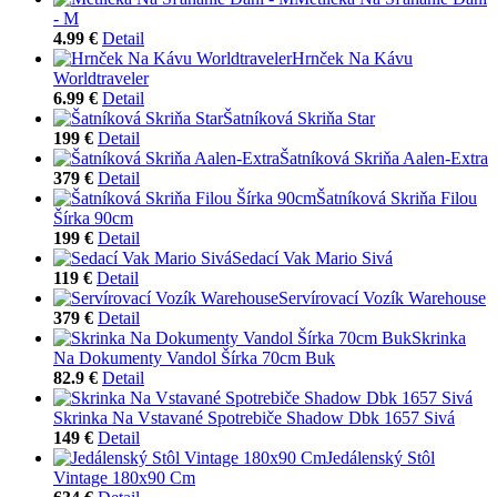
- M
4.99 €
Detail
Hrnček Na Kávu
Worldtraveler
6.99 €
Detail
Šatníková Skriňa Star
199 €
Detail
Šatníková Skriňa Aalen-Extra
379 €
Detail
Šatníková Skriňa Filou
Šírka 90cm
199 €
Detail
Sedací Vak Mario Sivá
119 €
Detail
Servírovací Vozík Warehouse
379 €
Detail
Skrinka
Na Dokumenty Vandol Šírka 70cm Buk
82.9 €
Detail
Skrinka Na Vstavané Spotrebiče Shadow Dbk 1657 Sivá
149 €
Detail
Jedálenský Stôl
Vintage 180x90 Cm