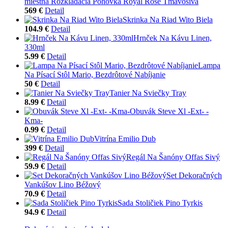
miestna Rozkladacia Pohovka Royal Rose Tmavosivá
569 €
Detail
Skrinka Na Riad Wito Biela
104.9 €
Detail
Hrnček Na Kávu Linen,
330ml
5.99 €
Detail
Lampa
Na Písací Stôl Mario, Bezdrôtové Nabíjanie
50 €
Detail
Tanier Na Sviečky Tray
8.99 €
Detail
Obuvák Steve Xl -Ext- -
Kma-
0.99 €
Detail
Vitrína Emilio Dub
399 €
Detail
Regál Na Šanóny Offas Sivý
59.9 €
Detail
Set Dekoračných
Vankúšov Lino Béžový
70.9 €
Detail
Sada Stoličiek Pino Tyrkis
94.9 €
Detail