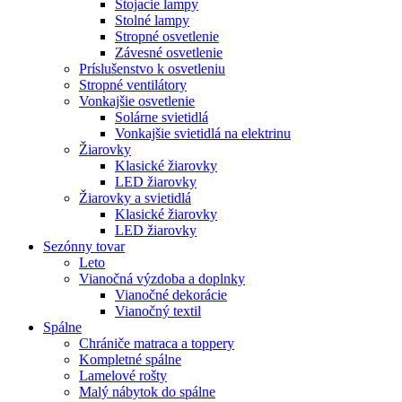
Stojacie lampy
Stolné lampy
Stropné osvetlenie
Závesné osvetlenie
Príslušenstvo k osvetleniu
Stropné ventilátory
Vonkajšie osvetlenie
Solárne svietidlá
Vonkajšie svietidlá na elektrinu
Žiarovky
Klasické žiarovky
LED žiarovky
Žiarovky a svietidlá
Klasické žiarovky
LED žiarovky
Sezónny tovar
Leto
Vianočná výzdoba a doplnky
Vianočné dekorácie
Vianočný textil
Spálne
Chrániče matraca a toppery
Kompletné spálne
Lamelové rošty
Malý nábytok do spálne