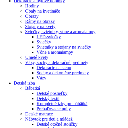
Dekorácie a bytové doplnky
Hodiny
Obaly na kvetináče
Obrazy
Rámy na obrazy
Stojany na kvety
Sviečky, svietniky, vône a aromalampy
LED-sviečky
Sviečky
Svietniky a stojany na sviečky
Vône a aromalampy
Umelé kvety
Vázy, sochy a dekoračné predmety
Dekorácie na stenu
Sochy a dekoračné predmety
Vázy
Detská izba
Bábätká
Detské postieľky
Detský textil
Kompletné izby pre bábätká
Prebaľovacie pulty
Detské matrace
Nábytok pre deti a mládež
Detské otočné stoličky