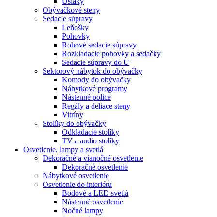
Ušiaky
Obývačkové steny
Sedacie súpravy
Leňošky
Pohovky
Rohové sedacie súpravy
Rozkladacie pohovky a sedačky
Sedacie súpravy do U
Sektorový nábytok do obývačky
Komody do obývačky
Nábytkové programy
Nástenné police
Regály a deliace steny
Vitríny
Stolíky do obývačky
Odkladacie stolíky
TV a audio stolíky
Osvetlenie, lampy a svetlá
Dekoračné a vianočné osvetlenie
Dekoračné osvetlenie
Nábytkové osvetlenie
Osvetlenie do interiéru
Bodové a LED svetlá
Nástenné osvetlenie
Nočné lampy