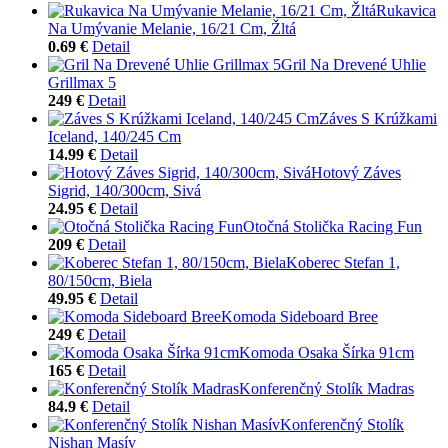
Rukavica
Na Umývanie Melanie, 16/21 Cm, Žltá
0.69 €
Detail
Gril Na Drevené Uhlie
Grillmax 5
249 €
Detail
Záves S Krúžkami
Iceland, 140/245 Cm
14.99 €
Detail
Hotový Záves
Sigrid, 140/300cm, Sivá
24.95 €
Detail
Otočná Stolička Racing Fun
209 €
Detail
Koberec Stefan 1,
80/150cm, Biela
49.95 €
Detail
Komoda Sideboard Bree
249 €
Detail
Komoda Osaka Šírka 91cm
165 €
Detail
Konferenčný Stolík Madras
84.9 €
Detail
Konferenčný Stolík
Nishan Masív