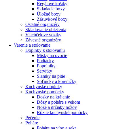
Regálové košíky
Skladacie boxy
Úložné boxy
Zásuvkové boxy
Ostatné organizéry
Skladovanie oblečenia
Viacúčelové vozíky
Závesné organizéry
Varenie a stolovanie
Doplnky k stolovaniu
Misky na ovocie
Podtácky
Popolníky
Servítky
Slamky na pitie
Soľničky a koreničky
Kuchynské doplnky
Kuchynské pomôcky
Dosky na krájanie
Dózy a poháre s vekom
Nože a držiaky nožov
Rôzne kuchynské pomôcky
Pečenie
Poháre
Poháre na víno a sekt