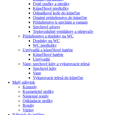
Froté osušky a uteráky
Kúpeľňové predložky
Odpadkové koše do kúpeľne
Ostatné príslušenstvo do kúpeľne
Príslušenstvo k sprchám a vaniam
Sprchové závesy
Teplovzdušné ventilátory a ohrievače
Príslušenstvo a doplnky na WC
Doplnky na WC
WC predložky
Umývadlá a kúpeľňové batérie
Kúpeľňové batérie
Umývadlá
Vane, sprchové kúty a vykurovacie telesá
Sprchové kúty
Vane
Vykurovacie telesá do kúpeľne
Malý nábytok
Komody
Kozmetické stolíky
Nástenné regály
Odkladacie stolíky
Regály
Vitríny
Nábytok do jedálne