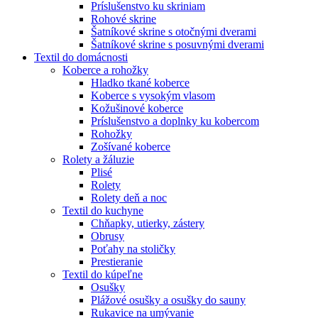
Príslušenstvo ku skriniam
Rohové skrine
Šatníkové skrine s otočnými dverami
Šatníkové skrine s posuvnými dverami
Textil do domácnosti
Koberce a rohožky
Hladko tkané koberce
Koberce s vysokým vlasom
Kožušinové koberce
Príslušenstvo a doplnky ku kobercom
Rohožky
Zošívané koberce
Rolety a žáluzie
Plisé
Rolety
Rolety deň a noc
Textil do kuchyne
Chňapky, utierky, zástery
Obrusy
Poťahy na stoličky
Prestieranie
Textil do kúpeľne
Osušky
Plážové osušky a osušky do sauny
Rukavice na umývanie