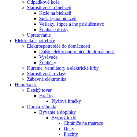
Odpadkové koše
Starostlivosť o bielizeň
Koše na bielizeň
Sušiaky na bielizeň
Vešiaky, štipce a iné príslušenstvo
Žehliace dosky
Upratovanie
Elektrické spotrebiče
Elektrospotrebiče do domácnosti
Dalšie elektrospotrebiče do domácnosti
Vysávače
Žehličky
Kúrenie, ventilátory a elektrické krby
Starostlivosť o vlasy
Zábavná elektronika
Heureka.sk
Detský tovar
Hračky
Plyšové hračky
Dom a záhrada
Bývanie a doplnky
Bytový textil
Chrániče na matrace
Deky
Plachty