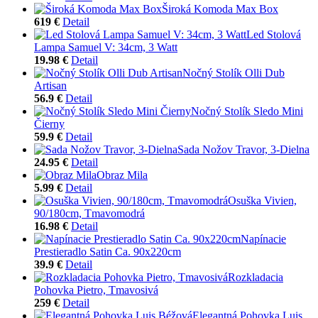
Široká Komoda Max Box
619 €
Detail
Led Stolová
Lampa Samuel V: 34cm, 3 Watt
19.98 €
Detail
Nočný Stolík Olli Dub
Artisan
56.9 €
Detail
Nočný Stolík Sledo Mini
Čierny
59.9 €
Detail
Sada Nožov Travor, 3-Dielna
24.95 €
Detail
Obraz Mila
5.99 €
Detail
Osuška Vivien,
90/180cm, Tmavomodrá
16.98 €
Detail
Napínacie
Prestieradlo Satin Ca. 90x220cm
39.9 €
Detail
Rozkladacia
Pohovka Pietro, Tmavosivá
259 €
Detail
Elegantná Pohovka Luis