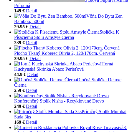
Stolová Súprava Amira
Prírodná
149 €
Detail
Vôňa Do Bytu Zen
Bamboo, 500ml
29.95 €
Detail
Stolička K
Písaciemu Stolu Amstyle Čierna
239 €
Detail
Plocho Tkaný Koberec Olivia 2, 120/170cm, Červená
39.95 €
Detail
Horná
Kuchynská Skrinka Abaco Perleťová
44.9 €
Detail
Otočná Stolička Deluxe
Čierna
259 €
Detail
Konferenčný Stolík Nisha - Recyklované Drevo
249 €
Detail
Príručný Stolík Mumbai
Sada 3ks
169 €
Detail
3-