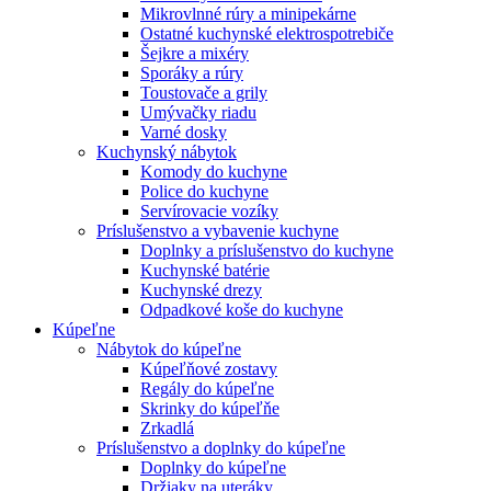
Mikrovlnné rúry a minipekárne
Ostatné kuchynské elektrospotrebiče
Šejkre a mixéry
Sporáky a rúry
Toustovače a grily
Umývačky riadu
Varné dosky
Kuchynský nábytok
Komody do kuchyne
Police do kuchyne
Servírovacie vozíky
Príslušenstvo a vybavenie kuchyne
Doplnky a príslušenstvo do kuchyne
Kuchynské batérie
Kuchynské drezy
Odpadkové koše do kuchyne
Kúpeľne
Nábytok do kúpeľne
Kúpeľňové zostavy
Regály do kúpeľne
Skrinky do kúpeľňe
Zrkadlá
Príslušenstvo a doplnky do kúpeľne
Doplnky do kúpeľne
Držiaky na uteráky