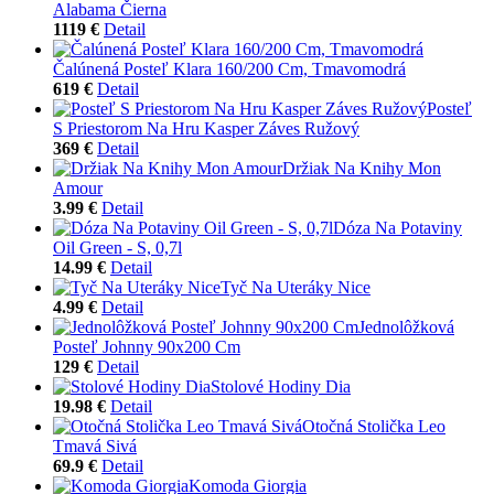
Alabama Čierna
1119 €
Detail
Čalúnená Posteľ Klara 160/200 Cm, Tmavomodrá
619 €
Detail
Posteľ
S Priestorom Na Hru Kasper Záves Ružový
369 €
Detail
Držiak Na Knihy Mon
Amour
3.99 €
Detail
Dóza Na Potaviny
Oil Green - S, 0,7l
14.99 €
Detail
Tyč Na Uteráky Nice
4.99 €
Detail
Jednolôžková
Posteľ Johnny 90x200 Cm
129 €
Detail
Stolové Hodiny Dia
19.98 €
Detail
Otočná Stolička Leo
Tmavá Sivá
69.9 €
Detail
Komoda Giorgia