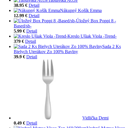
Taburetka Accre
38.95 €
Detail
Nákupný Košík Emma
12.99 €
Detail
Úložný Box Poppi 8 -
Based/sb-
5.99 €
Detail
Kreslo Ušiak Viola -Trend-
379 €
Detail
Sada 2 Ks
Bielych Uterákov Zo 100% Bavlny
39.9 €
Detail
Vidlička Demi
0.49 €
Detail