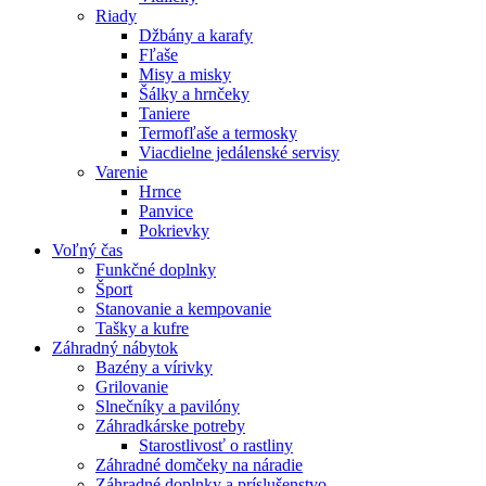
Riady
Džbány a karafy
Fľaše
Misy a misky
Šálky a hrnčeky
Taniere
Termofľaše a termosky
Viacdielne jedálenské servisy
Varenie
Hrnce
Panvice
Pokrievky
Voľný čas
Funkčné doplnky
Šport
Stanovanie a kempovanie
Tašky a kufre
Záhradný nábytok
Bazény a vírivky
Grilovanie
Slnečníky a pavilóny
Záhradkárske potreby
Starostlivosť o rastliny
Záhradné domčeky na náradie
Záhradné doplnky a príslušenstvo