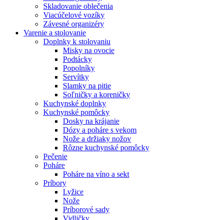
Skladovanie oblečenia
Viacúčelové vozíky
Závesné organizéry
Varenie a stolovanie
Doplnky k stolovaniu
Misky na ovocie
Podtácky
Popolníky
Servítky
Slamky na pitie
Soľničky a koreničky
Kuchynské doplnky
Kuchynské pomôcky
Dosky na krájanie
Dózy a poháre s vekom
Nože a držiaky nožov
Rôzne kuchynské pomôcky
Pečenie
Poháre
Poháre na víno a sekt
Príbory
Lyžice
Nože
Príborové sady
Vidličky