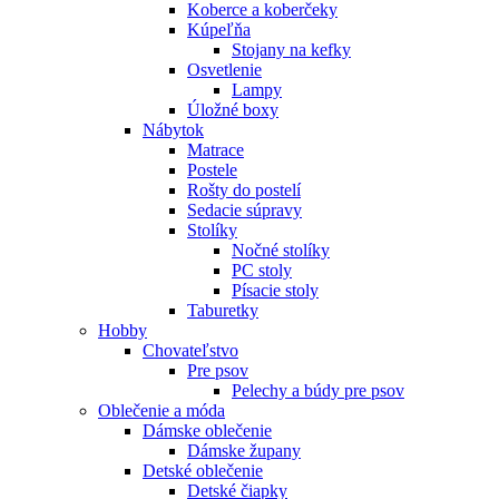
Koberce a koberčeky
Kúpeľňa
Stojany na kefky
Osvetlenie
Lampy
Úložné boxy
Nábytok
Matrace
Postele
Rošty do postelí
Sedacie súpravy
Stolíky
Nočné stolíky
PC stoly
Písacie stoly
Taburetky
Hobby
Chovateľstvo
Pre psov
Pelechy a búdy pre psov
Oblečenie a móda
Dámske oblečenie
Dámske župany
Detské oblečenie
Detské čiapky