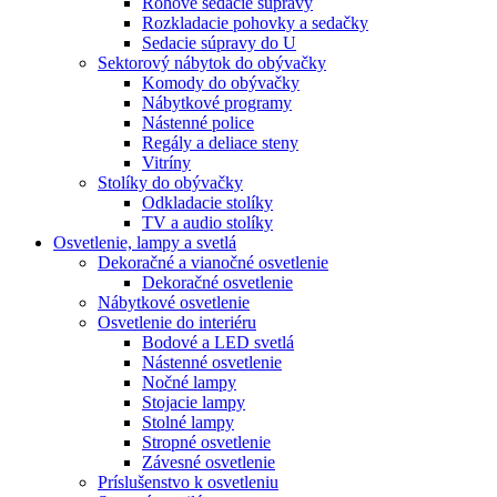
Rohové sedacie súpravy
Rozkladacie pohovky a sedačky
Sedacie súpravy do U
Sektorový nábytok do obývačky
Komody do obývačky
Nábytkové programy
Nástenné police
Regály a deliace steny
Vitríny
Stolíky do obývačky
Odkladacie stolíky
TV a audio stolíky
Osvetlenie, lampy a svetlá
Dekoračné a vianočné osvetlenie
Dekoračné osvetlenie
Nábytkové osvetlenie
Osvetlenie do interiéru
Bodové a LED svetlá
Nástenné osvetlenie
Nočné lampy
Stojacie lampy
Stolné lampy
Stropné osvetlenie
Závesné osvetlenie
Príslušenstvo k osvetleniu