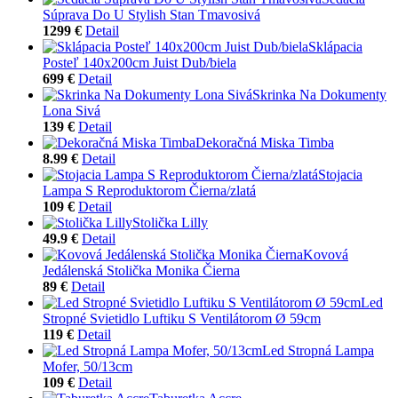
Súprava Do U Stylish Stan Tmavosivá
1299 €
Detail
Sklápacia
Posteľ 140x200cm Juist Dub/biela
699 €
Detail
Skrinka Na Dokumenty
Lona Sivá
139 €
Detail
Dekoračná Miska Timba
8.99 €
Detail
Stojacia
Lampa S Reproduktorom Čierna/zlatá
109 €
Detail
Stolička Lilly
49.9 €
Detail
Kovová
Jedálenská Stolička Monika Čierna
89 €
Detail
Led
Stropné Svietidlo Luftiku S Ventilátorom Ø 59cm
119 €
Detail
Led Stropná Lampa
Mofer, 50/13cm
109 €
Detail