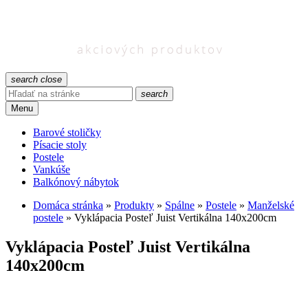
search
close
search
Menu
Barové stoličky
Písacie stoly
Postele
Vankúše
Balkónový nábytok
Domáca stránka
»
Produkty
»
Spálne
»
Postele
»
Manželské
postele
»
Vyklápacia Posteľ Juist Vertikálna 140x200cm
Vyklápacia Posteľ Juist Vertikálna
140x200cm