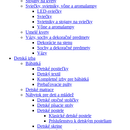
Stojany na kvety
Sviečky, svietniky, vône a aromalampy
LED-sviečky
Sviečky
Svietniky a stojany na sviečky
Vône a aromalampy
Umelé kvety
Vázy, sochy a dekoračné predmety
Dekorácie na stenu
Sochy a dekoračné predmety
Vázy
Detská izba
Bábätká
Detské postieľky
Detský textil
Kompletné izby pre bábätká
Prebaľovacie pulty
Detské matrace
Nábytok pre deti a mládež
Detské otočné stoličky
Detské písacie stoly
Detské postele
Klasické detské postele
Príslušenstvo k detským posteliam
Detské skrine