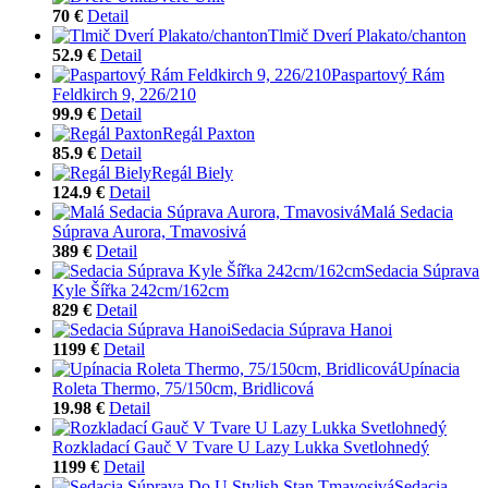
70 €
Detail
Tlmič Dverí Plakato/chanton
52.9 €
Detail
Paspartový Rám
Feldkirch 9, 226/210
99.9 €
Detail
Regál Paxton
85.9 €
Detail
Regál Biely
124.9 €
Detail
Malá Sedacia
Súprava Aurora, Tmavosivá
389 €
Detail
Sedacia Súprava
Kyle Šířka 242cm/162cm
829 €
Detail
Sedacia Súprava Hanoi
1199 €
Detail
Upínacia
Roleta Thermo, 75/150cm, Bridlicová
19.98 €
Detail
Rozkladací Gauč V Tvare U Lazy Lukka Svetlohnedý
1199 €
Detail
Sedacia