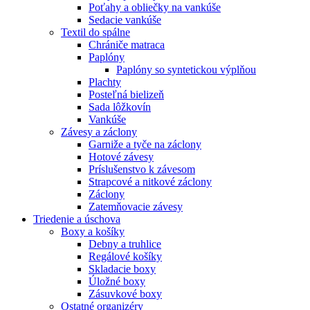
Poťahy a obliečky na vankúše
Sedacie vankúše
Textil do spálne
Chrániče matraca
Paplóny
Paplóny so syntetickou výplňou
Plachty
Posteľná bielizeň
Sada lôžkovín
Vankúše
Závesy a záclony
Garniže a tyče na záclony
Hotové závesy
Príslušenstvo k závesom
Strapcové a nitkové záclony
Záclony
Zatemňovacie závesy
Triedenie a úschova
Boxy a košíky
Debny a truhlice
Regálové košíky
Skladacie boxy
Úložné boxy
Zásuvkové boxy
Ostatné organizéry