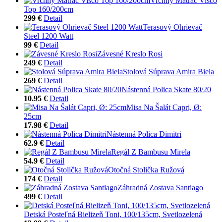
Vrchný Matrac Visco
Top 160/200cm
299 €
Detail
Terasový Ohrievač
Steel 1200 Watt
99 €
Detail
Závesné Kreslo Rosi
249 €
Detail
Stolová Súprava Amira Biela
269 €
Detail
Nástenná Polica Skate 80/20
10.95 €
Detail
Misa Na Šalát Capri, Ø:
25cm
17.98 €
Detail
Nástenná Polica Dimitri
62.9 €
Detail
Regál Z Bambusu Mirela
54.9 €
Detail
Otočná Stolička Ružová
174 €
Detail
Záhradná Zostava Santiago
499 €
Detail
Detská Posteľná Bielizeň Toni, 100/135cm, Svetlozelená