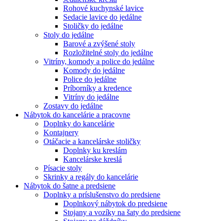
Rohové kuchynské lavice
Sedacie lavice do jedálne
Stoličky do jedálne
Stoly do jedálne
Barové a zvýšené stoly
Rozložitelné stoly do jedálne
Vitríny, komody a police do jedálne
Komody do jedálne
Police do jedálne
Príborníky a kredence
Vitríny do jedálne
Zostavy do jedálne
Nábytok do kancelárie a pracovne
Doplnky do kancelárie
Kontajnery
Otáčacie a kancelárske stoličky
Doplnky ku kreslám
Kancelárske kreslá
Písacie stoly
Skrinky a regály do kancelárie
Nábytok do šatne a predsiene
Doplnky a príslušenstvo do predsiene
Doplnkový nábytok do predsiene
Stojany a vozíky na šaty do predsiene