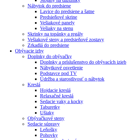
Stojany na dáždníky
Nábytok do predsiene
Lavice do predsiene a šatne
Predsieňové skrine
Vešiakové panely
Vešiaky na stenu
Skrinky na topánky a regály
Vešiakové steny a predsieňové zostavy
Zrkadlá do predsiene
Obývacie izby
Doplnky do obývačky
Doplnky a príslušenstvo do obývacích izieb
Nábytkové osvetlenie
Podstavce pod TV
Údržba a starostlivosť o nábytok
Kreslá
Hojdacie kreslá
Relaxačné kreslá
Sedacie vaky a kocky
Taburetky
Ušiaky
Obývačkové steny
Sedacie súpravy
Leňošky
Pohovky