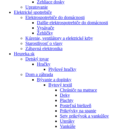
Žehliace dosky
Upratovanie
Elektrické spotrebiče
Elektrospotrebiče do domácnosti
Dalšie elektrospotrebiče do domácnosti
Vysávače
Žehličky
Kúrenie, ventilátory a elektrické krby
Starostlivosť o vlasy
Zábavná elektronika
Heureka.sk
Detský tovar
Hračky
Plyšové hračky
Dom a záhrada
Bývanie a doplnky
Bytový textil
Chrániče na matrace
Deky
Plachty
Posteľná bielizeň
Prikrývky na spanie
Sety prikrývok a vankúšov
Uteráky
Vankúše