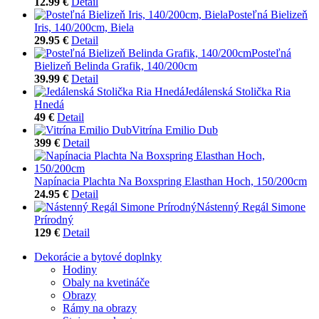
12.99 €
Detail
Posteľná Bielizeň
Iris, 140/200cm, Biela
29.95 €
Detail
Posteľná
Bielizeň Belinda Grafik, 140/200cm
39.99 €
Detail
Jedálenská Stolička Ria
Hnedá
49 €
Detail
Vitrína Emilio Dub
399 €
Detail
Napínacia Plachta Na Boxspring Elasthan Hoch, 150/200cm
24.95 €
Detail
Nástenný Regál Simone
Prírodný
129 €
Detail
Dekorácie a bytové doplnky
Hodiny
Obaly na kvetináče
Obrazy
Rámy na obrazy