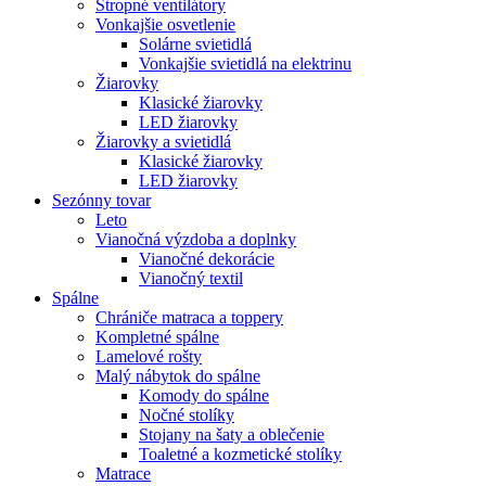
Stropné ventilátory
Vonkajšie osvetlenie
Solárne svietidlá
Vonkajšie svietidlá na elektrinu
Žiarovky
Klasické žiarovky
LED žiarovky
Žiarovky a svietidlá
Klasické žiarovky
LED žiarovky
Sezónny tovar
Leto
Vianočná výzdoba a doplnky
Vianočné dekorácie
Vianočný textil
Spálne
Chrániče matraca a toppery
Kompletné spálne
Lamelové rošty
Malý nábytok do spálne
Komody do spálne
Nočné stolíky
Stojany na šaty a oblečenie
Toaletné a kozmetické stolíky
Matrace