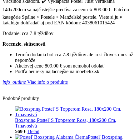
Väčšinou skladom. ✔️ Vyklápacia Posteľ Juist Vertikálna
140x200cm sa najčastejšie predáva za cenu ⭐ 809.00 €. Patrí do
kategórie Spálne > Postele > Manželské postele. Viete si ju v
katalógu dohľadať aj pod EAN kódom: 4038061015424
Dodanie: cca 7-8 týždňov
Recenzie, skúsenosti
Termín dodania bol cca 7-8 týždňov ale to si človek dnes už
nepomôže
Akciovej cene 809.00 € som nemohol odolať.
Podľa heureky najlacnejšie na moebelix.sk
info_outline
Viac info o produkte
Podobné produkty
Boxspring Posteľ S Topperom Rosa, 180x200 Cm,
Tmavosivá
569 €
Detail
Posteľ Boxspring