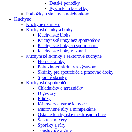
Detské ponožky
Pyžamká a košieľky
Podložky a stojany k notebookom
Kuchyne
Kuchyne na mieru
Kuchynské linky a bloky
Kuchynské bloky
Kuchynské linky bez spotrebičov
Kuchynské linky so spotrebičmi
Kuchynské linky v tvare L
Kuchynské skrinky a sektorové kuchyne
Horné skrinky
Potravinové skrinky s výsuvom
Skrinky pre spotrebiče a pracovné dosky
Spodné skrinky
Kuchynské spotrebiče
Chladničky a mrazničky
Digestory
Fritézy
Kávovary a varné kanvice
Mikrovlnné rúry a minipekárne
Ostatné kuchynské elektrospotrebiče
Šejkre a mixéry
Sporáky a rúry
Toustovače a grily