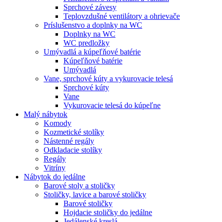
Sprchové závesy
Teplovzdušné ventilátory a ohrievače
Príslušenstvo a doplnky na WC
Doplnky na WC
WC predložky
Umývadlá a kúpeľňové batérie
Kúpeľňové batérie
Umývadlá
Vane, sprchové kúty a vykurovacie telesá
Sprchové kúty
Vane
Vykurovacie telesá do kúpeľne
Malý nábytok
Komody
Kozmetické stolíky
Nástenné regály
Odkladacie stolíky
Regály
Vitríny
Nábytok do jedálne
Barové stoly a stoličky
Stoličky, lavice a barové stoličky
Barové stoličky
Hojdacie stoličky do jedálne
Jedálenské kreslá