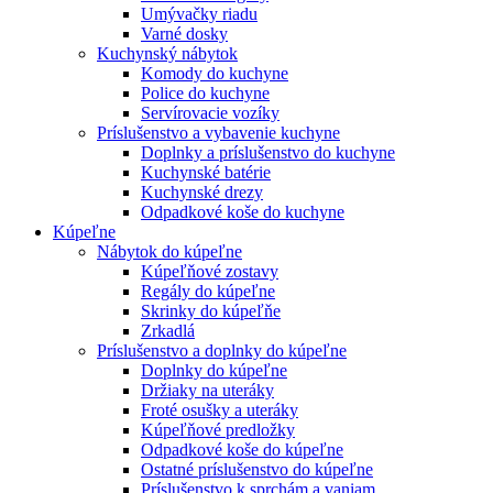
Umývačky riadu
Varné dosky
Kuchynský nábytok
Komody do kuchyne
Police do kuchyne
Servírovacie vozíky
Príslušenstvo a vybavenie kuchyne
Doplnky a príslušenstvo do kuchyne
Kuchynské batérie
Kuchynské drezy
Odpadkové koše do kuchyne
Kúpeľne
Nábytok do kúpeľne
Kúpeľňové zostavy
Regály do kúpeľne
Skrinky do kúpeľňe
Zrkadlá
Príslušenstvo a doplnky do kúpeľne
Doplnky do kúpeľne
Držiaky na uteráky
Froté osušky a uteráky
Kúpeľňové predložky
Odpadkové koše do kúpeľne
Ostatné príslušenstvo do kúpeľne
Príslušenstvo k sprchám a vaniam