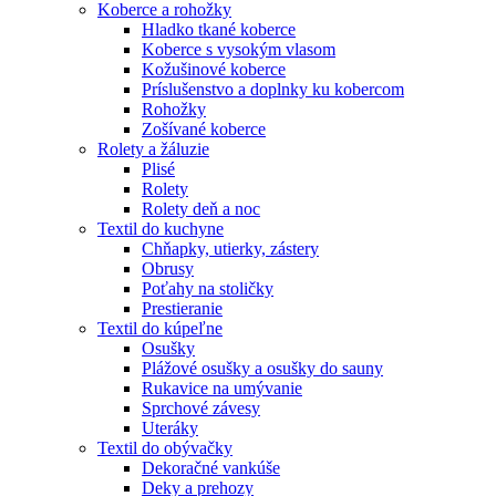
Koberce a rohožky
Hladko tkané koberce
Koberce s vysokým vlasom
Kožušinové koberce
Príslušenstvo a doplnky ku kobercom
Rohožky
Zošívané koberce
Rolety a žáluzie
Plisé
Rolety
Rolety deň a noc
Textil do kuchyne
Chňapky, utierky, zástery
Obrusy
Poťahy na stoličky
Prestieranie
Textil do kúpeľne
Osušky
Plážové osušky a osušky do sauny
Rukavice na umývanie
Sprchové závesy
Uteráky
Textil do obývačky
Dekoračné vankúše
Deky a prehozy