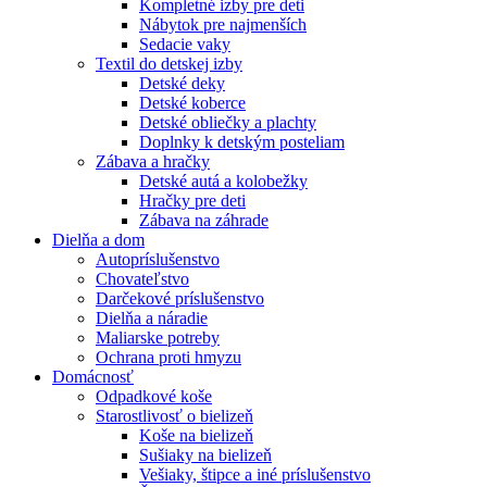
Kompletné izby pre deti
Nábytok pre najmenších
Sedacie vaky
Textil do detskej izby
Detské deky
Detské koberce
Detské obliečky a plachty
Doplnky k detským posteliam
Zábava a hračky
Detské autá a kolobežky
Hračky pre deti
Zábava na záhrade
Dielňa a dom
Autopríslušenstvo
Chovateľstvo
Darčekové príslušenstvo
Dielňa a náradie
Maliarske potreby
Ochrana proti hmyzu
Domácnosť
Odpadkové koše
Starostlivosť o bielizeň
Koše na bielizeň
Sušiaky na bielizeň
Vešiaky, štipce a iné príslušenstvo