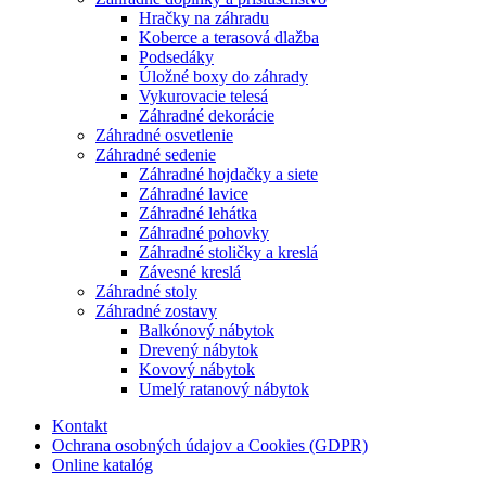
Hračky na záhradu
Koberce a terasová dlažba
Podsedáky
Úložné boxy do záhrady
Vykurovacie telesá
Záhradné dekorácie
Záhradné osvetlenie
Záhradné sedenie
Záhradné hojdačky a siete
Záhradné lavice
Záhradné lehátka
Záhradné pohovky
Záhradné stoličky a kreslá
Závesné kreslá
Záhradné stoly
Záhradné zostavy
Balkónový nábytok
Drevený nábytok
Kovový nábytok
Umelý ratanový nábytok
Kontakt
Ochrana osobných údajov a Cookies (GDPR)
Online katalóg