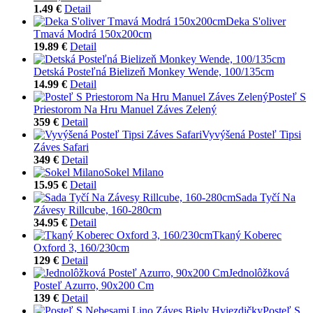
1.49 €
Detail
Deka S'oliver
Tmavá Modrá 150x200cm
19.89 €
Detail
Detská Posteľná Bielizeň Monkey Wende, 100/135cm
14.99 €
Detail
Posteľ S
Priestorom Na Hru Manuel Záves Zelený
359 €
Detail
Vyvýšená Posteľ Tipsi
Záves Safari
349 €
Detail
Sokel Milano
15.95 €
Detail
Sada Tyčí Na
Závesy Rillcube, 160-280cm
34.95 €
Detail
Tkaný Koberec
Oxford 3, 160/230cm
129 €
Detail
Jednolôžková
Posteľ Azurro, 90x200 Cm
139 €
Detail
Posteľ S