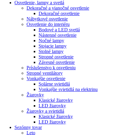
Osvetlenie, lampy a svetlá
Dekoračné a vianočné osvetlenie
Dekoračné osvetlenie
Nábytkové osvetlenie
Osvetlenie do interiéru
Bodové a LED svetlá
Nástenné osvetlenie
Nočné lampy
Stojacie lampy
Stolné lampy
Stropné osvetlenie
Závesné osvetlenie
Príslušenstvo k osvetleniu
Stropné ventilátory
Vonkajšie osvetlenie
Solárne svietidlá
Vonkajšie svietidlá na elektrinu
Žiarovky
Klasické žiarovky
LED žiarovky
Žiarovky a svietidlá
Klasické žiarovky
LED žiarovky
Sezónny tovar
Leto