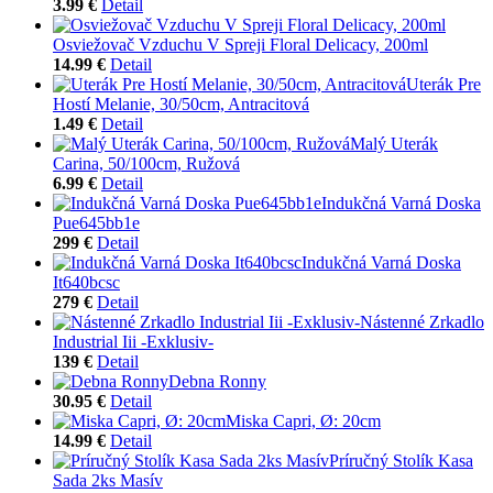
3.99 €
Detail
Osviežovač Vzduchu V Spreji Floral Delicacy, 200ml
14.99 €
Detail
Uterák Pre
Hostí Melanie, 30/50cm, Antracitová
1.49 €
Detail
Malý Uterák
Carina, 50/100cm, Ružová
6.99 €
Detail
Indukčná Varná Doska
Pue645bb1e
299 €
Detail
Indukčná Varná Doska
It640bcsc
279 €
Detail
Nástenné Zrkadlo
Industrial Iii -Exklusiv-
139 €
Detail
Debna Ronny
30.95 €
Detail
Miska Capri, Ø: 20cm
14.99 €
Detail
Príručný Stolík Kasa
Sada 2ks Masív