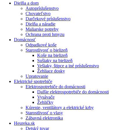
Dielňa a dom
Autopríslušenstvo
Chovateľstvo
Darčekové príslušenstvo
Dielňa a náradie
Maliarske potreby
Ochrana proti hmyzu
Domácnosť
Odpadkové koše
Starostlivosť o bielizeň
Koše na bielizeň
Sušiaky na bielizeň
Vešiaky, štipce a iné príslušenstvo
Žehliace dosky
Upratovanie
Elektrické spotrebiče
Elektrospotrebiče do domácnosti
Dalšie elektrospotrebiče do domácnosti
Vysávače
Žehličky
Kúrenie, ventilátory a elektrické krby
Starostlivosť o vlasy
Zábavná elektronika
Heureka.sk
Detský tovar