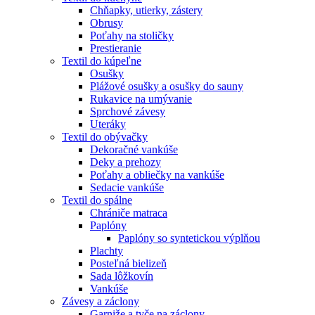
Chňapky, utierky, zástery
Obrusy
Poťahy na stoličky
Prestieranie
Textil do kúpeľne
Osušky
Plážové osušky a osušky do sauny
Rukavice na umývanie
Sprchové závesy
Uteráky
Textil do obývačky
Dekoračné vankúše
Deky a prehozy
Poťahy a obliečky na vankúše
Sedacie vankúše
Textil do spálne
Chrániče matraca
Paplóny
Paplóny so syntetickou výplňou
Plachty
Posteľná bielizeň
Sada lôžkovín
Vankúše
Závesy a záclony
Garniže a tyče na záclony