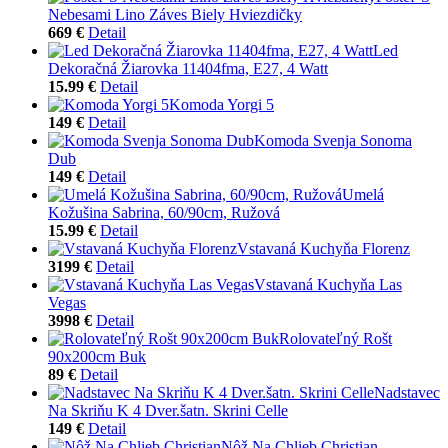
Nebesami Lino Záves Biely Hviezdičky
669 €
Detail
Led
Dekoračná Žiarovka 11404fma, E27, 4 Watt
15.99 €
Detail
Komoda Yorgi 5
149 €
Detail
Komoda Svenja Sonoma
Dub
149 €
Detail
Umelá
Kožušina Sabrina, 60/90cm, Ružová
15.99 €
Detail
Vstavaná Kuchyňa Florenz
3199 €
Detail
Vstavaná Kuchyňa Las
Vegas
3998 €
Detail
Rolovateľný Rošt
90x200cm Buk
89 €
Detail
Nadstavec
Na Skriňu K 4 Dver.šatn. Skrini Celle
149 €
Detail
Nôž Na Chlieb Christian