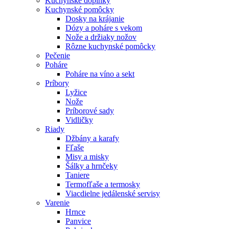
Kuchynské doplnky
Kuchynské pomôcky
Dosky na krájanie
Dózy a poháre s vekom
Nože a držiaky nožov
Rôzne kuchynské pomôcky
Pečenie
Poháre
Poháre na víno a sekt
Príbory
Lyžice
Nože
Príborové sady
Vidličky
Riady
Džbány a karafy
Fľaše
Misy a misky
Šálky a hrnčeky
Taniere
Termofľaše a termosky
Viacdielne jedálenské servisy
Varenie
Hrnce
Panvice