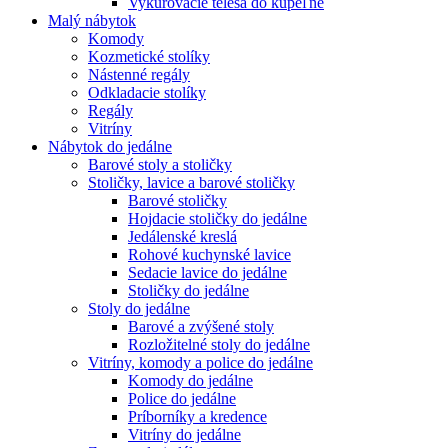
Vykurovacie telesá do kúpeľne
Malý nábytok
Komody
Kozmetické stolíky
Nástenné regály
Odkladacie stolíky
Regály
Vitríny
Nábytok do jedálne
Barové stoly a stoličky
Stoličky, lavice a barové stoličky
Barové stoličky
Hojdacie stoličky do jedálne
Jedálenské kreslá
Rohové kuchynské lavice
Sedacie lavice do jedálne
Stoličky do jedálne
Stoly do jedálne
Barové a zvýšené stoly
Rozložitelné stoly do jedálne
Vitríny, komody a police do jedálne
Komody do jedálne
Police do jedálne
Príborníky a kredence
Vitríny do jedálne