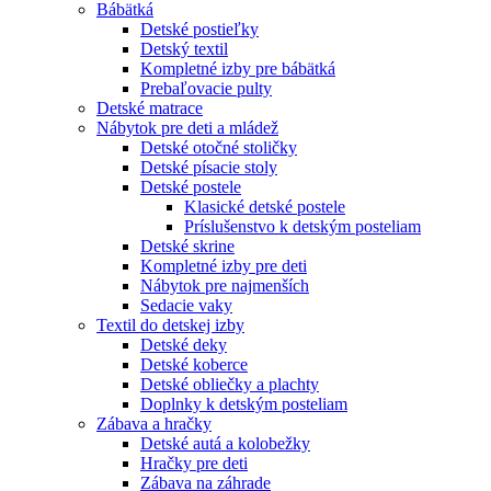
Bábätká
Detské postieľky
Detský textil
Kompletné izby pre bábätká
Prebaľovacie pulty
Detské matrace
Nábytok pre deti a mládež
Detské otočné stoličky
Detské písacie stoly
Detské postele
Klasické detské postele
Príslušenstvo k detským posteliam
Detské skrine
Kompletné izby pre deti
Nábytok pre najmenších
Sedacie vaky
Textil do detskej izby
Detské deky
Detské koberce
Detské obliečky a plachty
Doplnky k detským posteliam
Zábava a hračky
Detské autá a kolobežky
Hračky pre deti
Zábava na záhrade