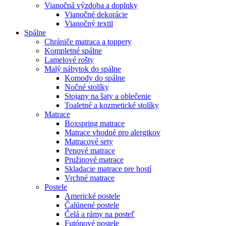
Vianočná výzdoba a doplnky
Vianočné dekorácie
Vianočný textil
Spálne
Chrániče matraca a toppery
Kompletné spálne
Lamelové rošty
Malý nábytok do spálne
Komody do spálne
Nočné stolíky
Stojany na šaty a oblečenie
Toaletné a kozmetické stolíky
Matrace
Boxspring matrace
Matrace vhodné pro alergikov
Matracové sety
Penové matrace
Pružinové matrace
Skladacie matrace pre hostí
Vrchné matrace
Postele
Americké postele
Čalúnené postele
Čelá a rámy na posteľ
Futónové postele