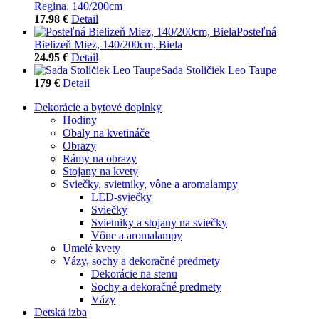
Regina, 140/200cm
17.98 €
Detail
Posteľná
Bielizeň Miez, 140/200cm, Biela
24.95 €
Detail
Sada Stoličiek Leo Taupe
179 €
Detail
Dekorácie a bytové doplnky
Hodiny
Obaly na kvetináče
Obrazy
Rámy na obrazy
Stojany na kvety
Sviečky, svietniky, vône a aromalampy
LED-sviečky
Sviečky
Svietniky a stojany na sviečky
Vône a aromalampy
Umelé kvety
Vázy, sochy a dekoračné predmety
Dekorácie na stenu
Sochy a dekoračné predmety
Vázy
Detská izba