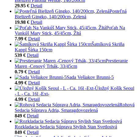
Bielizeň Paloma Wende, 140/200cm
29.95 €
Detail
Posteľná
Bielizeň Gingko, 140/200cm, Zelená
19.98 €
Detail
Poťah Na
Vankúš Mary Stick, 45/45cm, Žltá
7.99 €
Detail
Šatníková Skriňa
Kappl Šírka 150cm
539 €
Detail
Prestieranie
Maren -Cenový Trhák, 33/45cm
0.79 €
Detail
Sada Vešiakov Brunni-5
4.99 €
Detail
Úložný Košík Seoul
- L - Ca. 16l -Ext-
4.99 €
Detail
Rohová
Sedacia Súprava Adria, Smaragdovozelená
849 €
Detail
Rozkladacia Sedacia Súprava Stylish Stan Svetlosivá
849 €
Detail