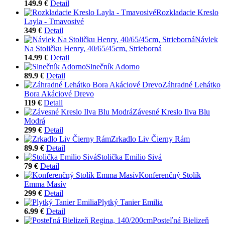
149.9 €
Detail
Rozkladacie Kreslo
Layla - Tmavosivé
349 €
Detail
Návlek
Na Stoličku Henry, 40/65/45cm, Strieborná
14.99 €
Detail
Slnečník Adorno
89.9 €
Detail
Záhradné Lehátko
Bora Akáciové Drevo
119 €
Detail
Závesné Kreslo Ilva Blu
Modrá
299 €
Detail
Zrkadlo Liv Čierny Rám
89.9 €
Detail
Stolička Emilio Sivá
79 €
Detail
Konferenčný Stolík
Emma Masív
299 €
Detail
Plytký Tanier Emilia
6.99 €
Detail
Posteľná Bielizeň