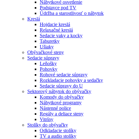
Nábytkové osvetlenie
Podstavce pod TV
Údržba a starostlivosť o nábytok
Kreslá
Hojdacie kreslá
Relaxačné kreslá
Sedacie vaky a kocky
Taburetky
Ušiaky
Obývačkové steny
Sedacie súpravy
Leňošky
Pohovky
Rohové sedacie súpravy
Rozkladacie pohovky a sedačky
Sedacie súpravy do U
Sektorový nábytok do obývačky
Komody do obývačky
Nábytkové programy
Nástenné police
Regály a deliace steny
Vitríny
Stolíky do obývačky
Odkladacie stolíky
TV a audio stolíky