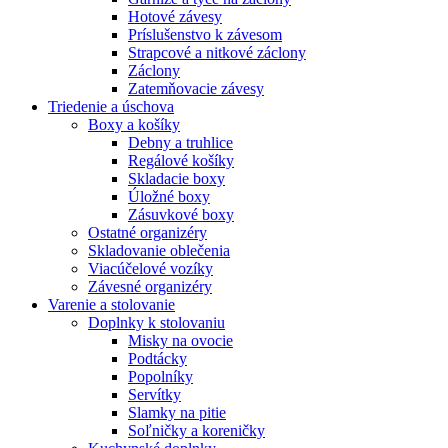
Hotové závesy
Príslušenstvo k závesom
Strapcové a nitkové záclony
Záclony
Zatemňovacie závesy
Triedenie a úschova
Boxy a košíky
Debny a truhlice
Regálové košíky
Skladacie boxy
Úložné boxy
Zásuvkové boxy
Ostatné organizéry
Skladovanie oblečenia
Viacúčelové vozíky
Závesné organizéry
Varenie a stolovanie
Doplnky k stolovaniu
Misky na ovocie
Podtácky
Popolníky
Servítky
Slamky na pitie
Soľničky a koreničky