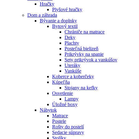
Hračky
Plyšové hračky
Dom a záhrada
Bývanie a doplnky
Bytový textil
Chrániče na matrace
Deky
Plachty
Posteľná bielizeň
Prikrývky na spanie
Sety prikrývok a vankúšov
Uteráky
Vankúše
Koberce a koberčeky
Kúpeľňa
Stojany na kefky
Osvetlenie
Lampy
Úložné boxy
Nábytok
Matrace
Postele
Rošty do postelí
Sedacie súpravy
Stolíky