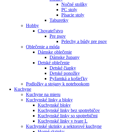
Nočné stolíky
PC stoly
Písacie stoly
Taburetky
Hobby
Chovateľstvo
Pre psov
Pelechy a búdy pre psov
Oblečenie a móda
Dámske oblečenie
Dámske župany
Detské oblečenie
Detské čiapky
Detské ponožky
Pyžamká a košieľky
Podložky a stojany k notebookom
Kuchyne
Kuchyne na mieru
Kuchynské linky a bloky
Kuchynské bloky
Kuchynské linky bez spotrebičov
Kuchynské linky so spotrebičmi
Kuchynské linky v tvare L
Kuchynské skrinky a sektorové kuchyne
Horné skrinky