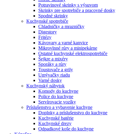
Potravinové skrinky s výsuvom
Skrinky pre spotrebiče a pracovné dosky
Spodné skrinky
Kuchynské spotrebiče
Chladničky a mrazničky
Digestory
Fritézy
Kávovary a varné kanvice
Mikrovlnné rúry a minipekárne
Ostatné kuchynské elektrospotrebiče
Šejkre a mixéry
Sporáky a rúry
Toustovače a grily
Umývačky riadu
Varné dosky
Kuchynský nábytok
Komody do kuchyne
Police do kuchyne
Servírovacie vozíky
Príslušenstvo a vybavenie kuchyne
Doplnky a príslušenstvo do kuchyne
Kuchynské batérie
Kuchynské drezy
Odpadkové koše do kuchyne