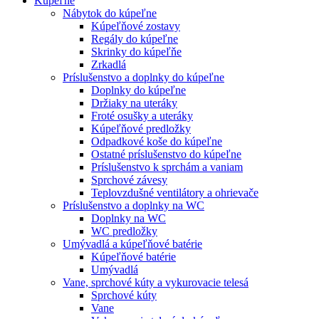
Kúpeľne
Nábytok do kúpeľne
Kúpeľňové zostavy
Regály do kúpeľne
Skrinky do kúpeľňe
Zrkadlá
Príslušenstvo a doplnky do kúpeľne
Doplnky do kúpeľne
Držiaky na uteráky
Froté osušky a uteráky
Kúpeľňové predložky
Odpadkové koše do kúpeľne
Ostatné príslušenstvo do kúpeľne
Príslušenstvo k sprchám a vaniam
Sprchové závesy
Teplovzdušné ventilátory a ohrievače
Príslušenstvo a doplnky na WC
Doplnky na WC
WC predložky
Umývadlá a kúpeľňové batérie
Kúpeľňové batérie
Umývadlá
Vane, sprchové kúty a vykurovacie telesá
Sprchové kúty
Vane