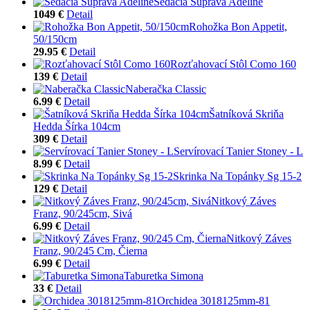
Sedacia Súprava Adeline
1049 €
Detail
Rohožka Bon Appetit,
50/150cm
29.95 €
Detail
Rozťahovací Stôl Como 160
139 €
Detail
Naberačka Classic
6.99 €
Detail
Šatníková Skriňa
Hedda Šírka 104cm
309 €
Detail
Servírovací Tanier Stoney - L
8.99 €
Detail
Skrinka Na Topánky Sg 15-2
129 €
Detail
Nitkový Záves
Franz, 90/245cm, Sivá
6.99 €
Detail
Nitkový Záves
Franz, 90/245 Cm, Čierna
6.99 €
Detail
Taburetka Simona
33 €
Detail
Orchidea 3018125mm-81