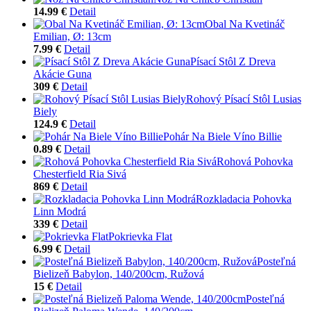
14.99 €
Detail
Obal Na Kvetináč
Emilian, Ø: 13cm
7.99 €
Detail
Písací Stôl Z Dreva
Akácie Guna
309 €
Detail
Rohový Písací Stôl Lusias
Biely
124.9 €
Detail
Pohár Na Biele Víno Billie
0.89 €
Detail
Rohová Pohovka
Chesterfield Ria Sivá
869 €
Detail
Rozkladacia Pohovka
Linn Modrá
339 €
Detail
Pokrievka Flat
6.99 €
Detail
Posteľná
Bielizeň Babylon, 140/200cm, Ružová
15 €
Detail
Posteľná