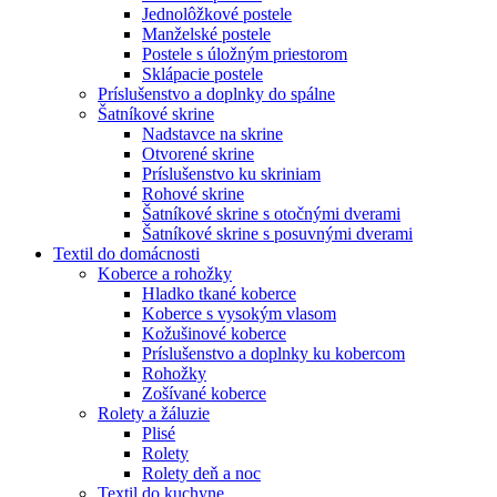
Jednolôžkové postele
Manželské postele
Postele s úložným priestorom
Sklápacie postele
Príslušenstvo a doplnky do spálne
Šatníkové skrine
Nadstavce na skrine
Otvorené skrine
Príslušenstvo ku skriniam
Rohové skrine
Šatníkové skrine s otočnými dverami
Šatníkové skrine s posuvnými dverami
Textil do domácnosti
Koberce a rohožky
Hladko tkané koberce
Koberce s vysokým vlasom
Kožušinové koberce
Príslušenstvo a doplnky ku kobercom
Rohožky
Zošívané koberce
Rolety a žáluzie
Plisé
Rolety
Rolety deň a noc
Textil do kuchyne