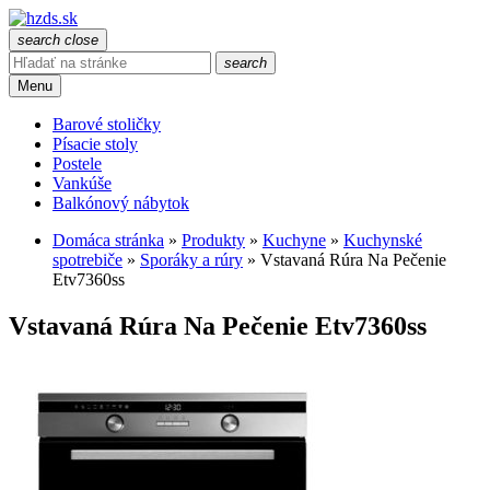
search
close
search
Menu
Barové stoličky
Písacie stoly
Postele
Vankúše
Balkónový nábytok
Domáca stránka
»
Produkty
»
Kuchyne
»
Kuchynské
spotrebiče
»
Sporáky a rúry
»
Vstavaná Rúra Na Pečenie
Etv7360ss
Vstavaná Rúra Na Pečenie Etv7360ss