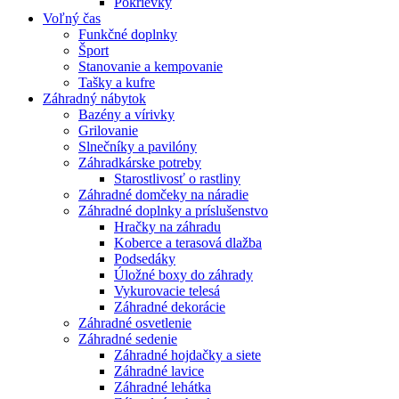
Pokrievky
Voľný čas
Funkčné doplnky
Šport
Stanovanie a kempovanie
Tašky a kufre
Záhradný nábytok
Bazény a vírivky
Grilovanie
Slnečníky a pavilóny
Záhradkárske potreby
Starostlivosť o rastliny
Záhradné domčeky na náradie
Záhradné doplnky a príslušenstvo
Hračky na záhradu
Koberce a terasová dlažba
Podsedáky
Úložné boxy do záhrady
Vykurovacie telesá
Záhradné dekorácie
Záhradné osvetlenie
Záhradné sedenie
Záhradné hojdačky a siete
Záhradné lavice
Záhradné lehátka