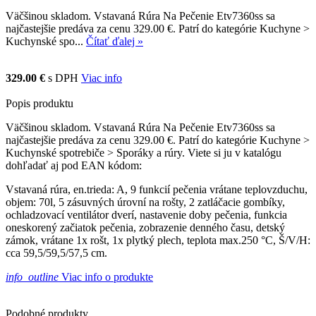
Väčšinou skladom. Vstavaná Rúra Na Pečenie Etv7360ss sa
najčastejšie predáva za cenu 329.00 €. Patrí do kategórie Kuchyne >
Kuchynské spo...
Čítať ďalej »
329.00 €
s DPH
Viac info
Popis produktu
Väčšinou skladom. Vstavaná Rúra Na Pečenie Etv7360ss sa
najčastejšie predáva za cenu 329.00 €. Patrí do kategórie Kuchyne >
Kuchynské spotrebiče > Sporáky a rúry. Viete si ju v katalógu
dohľadať aj pod EAN kódom:
Vstavaná rúra, en.trieda: A, 9 funkcií pečenia vrátane teplovzduchu,
objem: 70l, 5 zásuvných úrovní na rošty, 2 zatláčacie gombíky,
ochladzovací ventilátor dverí, nastavenie doby pečenia, funkcia
oneskorený začiatok pečenia, zobrazenie denného času, detský
zámok, vrátane 1x rošt, 1x plytký plech, teplota max.250 °C, Š/V/H:
cca 59,5/59,5/57,5 cm.
info_outline
Viac info o produkte
Podobné produkty