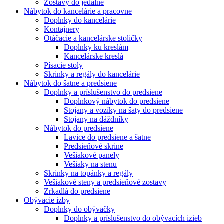
Zostavy do jedálne
Nábytok do kancelárie a pracovne
Doplnky do kancelárie
Kontajnery
Otáčacie a kancelárske stoličky
Doplnky ku kreslám
Kancelárske kreslá
Písacie stoly
Skrinky a regály do kancelárie
Nábytok do šatne a predsiene
Doplnky a príslušenstvo do predsiene
Doplnkový nábytok do predsiene
Stojany a vozíky na šaty do predsiene
Stojany na dáždníky
Nábytok do predsiene
Lavice do predsiene a šatne
Predsieňové skrine
Vešiakové panely
Vešiaky na stenu
Skrinky na topánky a regály
Vešiakové steny a predsieňové zostavy
Zrkadlá do predsiene
Obývacie izby
Doplnky do obývačky
Doplnky a príslušenstvo do obývacích izieb