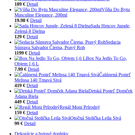
189 €
Detail
Vôňa Do Bytu
Masculine Elegance, 200ml
19.98 €
Detail
Sada Hrncov Jungle,
Zelená 8 Dielna
129 €
Detail
Sedacia
Súprava Salvador Čierna, Pravý Roh
1199 €
Detail
Box Na Jedlo To Go,
Objem 1,6 L
7.99 €
Detail
Čalúnená Posteľ
Melissa 140 Tmavá Sivá
419 €
Detail
Detská Posteľ Domček
Adana Biela
449 €
Detail
Regál Moni Prírodný
159 €
Detail
Otočná Stolička Leila Sivá
99 €
Detail
Dekorácie a bytové doplnky