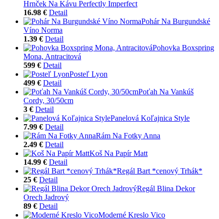
Hrnček Na Kávu Perfectly Imperfect
16.98 €
Detail
Pohár Na Burgundské
Víno Norma
1.39 €
Detail
Pohovka Boxspring
Mona, Antracitová
599 €
Detail
Posteľ Lyon
499 €
Detail
Poťah Na Vankúš
Cordy, 30/50cm
3 €
Detail
Panelová Koľajnica Style
7.99 €
Detail
Rám Na Fotky Anna
2.49 €
Detail
Koš Na Papír Matt
14.99 €
Detail
Regál Bart *cenový Trhák*
25 €
Detail
Regál Blina Dekor
Orech Jadrový
89 €
Detail
Moderné Kreslo Vico