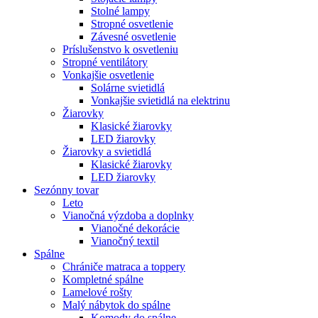
Stolné lampy
Stropné osvetlenie
Závesné osvetlenie
Príslušenstvo k osvetleniu
Stropné ventilátory
Vonkajšie osvetlenie
Solárne svietidlá
Vonkajšie svietidlá na elektrinu
Žiarovky
Klasické žiarovky
LED žiarovky
Žiarovky a svietidlá
Klasické žiarovky
LED žiarovky
Sezónny tovar
Leto
Vianočná výzdoba a doplnky
Vianočné dekorácie
Vianočný textil
Spálne
Chrániče matraca a toppery
Kompletné spálne
Lamelové rošty
Malý nábytok do spálne
Komody do spálne