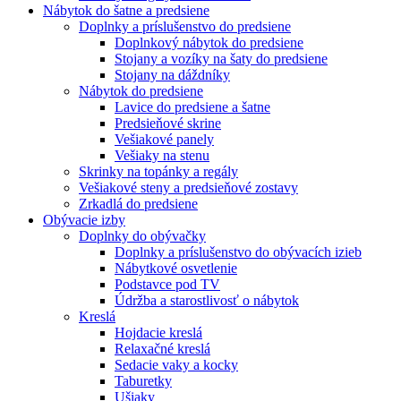
Nábytok do šatne a predsiene
Doplnky a príslušenstvo do predsiene
Doplnkový nábytok do predsiene
Stojany a vozíky na šaty do predsiene
Stojany na dáždníky
Nábytok do predsiene
Lavice do predsiene a šatne
Predsieňové skrine
Vešiakové panely
Vešiaky na stenu
Skrinky na topánky a regály
Vešiakové steny a predsieňové zostavy
Zrkadlá do predsiene
Obývacie izby
Doplnky do obývačky
Doplnky a príslušenstvo do obývacích izieb
Nábytkové osvetlenie
Podstavce pod TV
Údržba a starostlivosť o nábytok
Kreslá
Hojdacie kreslá
Relaxačné kreslá
Sedacie vaky a kocky
Taburetky
Ušiaky