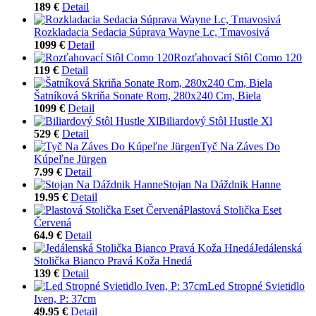
189 €
Detail
Rozkladacia Sedacia Súprava Wayne Lc, Tmavosivá
1099 €
Detail
Rozťahovací Stôl Como 120
119 €
Detail
Šatníková Skriňa Sonate Rom, 280x240 Cm, Biela
1099 €
Detail
Biliardový Stôl Hustle Xl
529 €
Detail
Tyč Na Záves Do
Kúpeľne Jürgen
7.99 €
Detail
Stojan Na Dáždnik Hanne
19.95 €
Detail
Plastová Stolička Eset
Červená
64.9 €
Detail
Jedálenská
Stolička Bianco Pravá Koža Hnedá
139 €
Detail
Led Stropné Svietidlo
Iven, P: 37cm
49.95 €
Detail