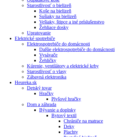
Starostlivosť o bielizeň
Koše na bielizeň
Sušiaky na bielizeň
Vešiaky, štipce a iné príslušenstvo
Žehliace dosky
Upratovanie
Elektrické spotrebiče
Elektrospotrebiče do domácnosti
Dalšie elektrospotrebiče do domácnosti
Vysávače
Žehličky
Kúrenie, ventilátory a elektrické krby
Starostlivosť o vlasy
Zábavná elektronika
Heureka.sk
Detský tovar
Hračky
Plyšové hračky
Dom a záhrada
Bývanie a doplnky
Bytový textil
Chrániče na matrace
Deky
Plachty