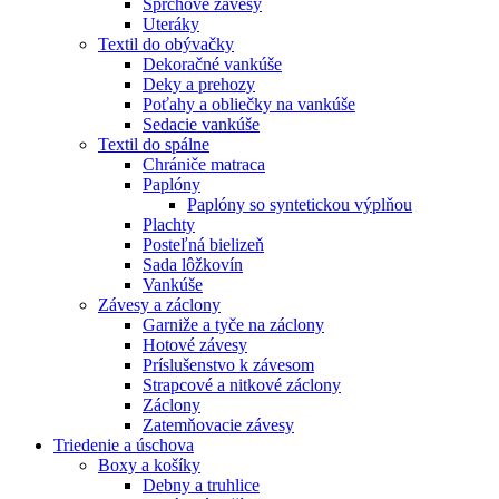
Sprchové závesy
Uteráky
Textil do obývačky
Dekoračné vankúše
Deky a prehozy
Poťahy a obliečky na vankúše
Sedacie vankúše
Textil do spálne
Chrániče matraca
Paplóny
Paplóny so syntetickou výplňou
Plachty
Posteľná bielizeň
Sada lôžkovín
Vankúše
Závesy a záclony
Garniže a tyče na záclony
Hotové závesy
Príslušenstvo k závesom
Strapcové a nitkové záclony
Záclony
Zatemňovacie závesy
Triedenie a úschova
Boxy a košíky
Debny a truhlice