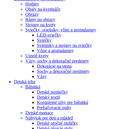
Hodiny
Obaly na kvetináče
Obrazy
Rámy na obrazy
Stojany na kvety
Sviečky, svietniky, vône a aromalampy
LED-sviečky
Sviečky
Svietniky a stojany na sviečky
Vône a aromalampy
Umelé kvety
Vázy, sochy a dekoračné predmety
Dekorácie na stenu
Sochy a dekoračné predmety
Vázy
Detská izba
Bábätká
Detské postieľky
Detský textil
Kompletné izby pre bábätká
Prebaľovacie pulty
Detské matrace
Nábytok pre deti a mládež
Detské otočné stoličky
Detské písacie stoly