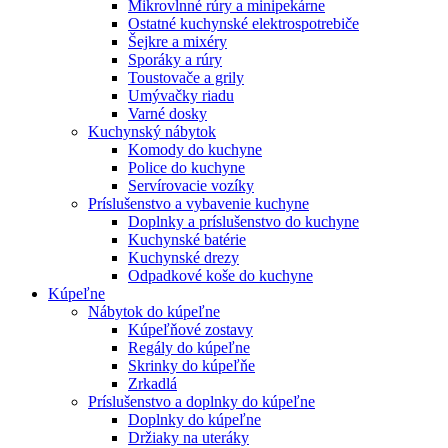
Mikrovlnné rúry a minipekárne
Ostatné kuchynské elektrospotrebiče
Šejkre a mixéry
Sporáky a rúry
Toustovače a grily
Umývačky riadu
Varné dosky
Kuchynský nábytok
Komody do kuchyne
Police do kuchyne
Servírovacie vozíky
Príslušenstvo a vybavenie kuchyne
Doplnky a príslušenstvo do kuchyne
Kuchynské batérie
Kuchynské drezy
Odpadkové koše do kuchyne
Kúpeľne
Nábytok do kúpeľne
Kúpeľňové zostavy
Regály do kúpeľne
Skrinky do kúpeľňe
Zrkadlá
Príslušenstvo a doplnky do kúpeľne
Doplnky do kúpeľne
Držiaky na uteráky