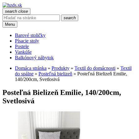
search
close
search
Menu
Barové stoličky
Písacie stoly
Postele
Vankúše
Balkónový nábytok
Domáca stránka
»
Produkty
»
Textil do domácnosti
»
Textil
do spálne
»
Posteľná bielizeň
»
Posteľná Bielizeň Emilie,
140/200cm, Svetlosivá
Posteľná Bielizeň Emilie, 140/200cm,
Svetlosivá