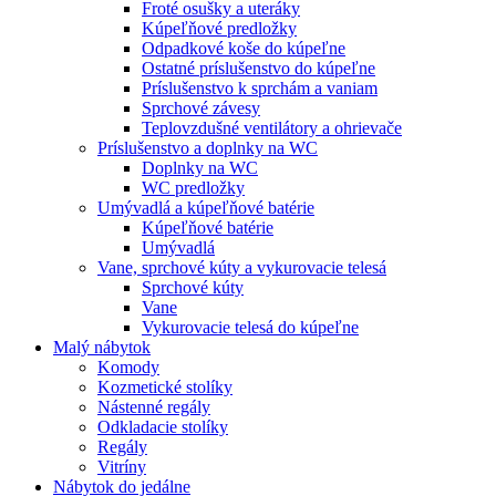
Froté osušky a uteráky
Kúpeľňové predložky
Odpadkové koše do kúpeľne
Ostatné príslušenstvo do kúpeľne
Príslušenstvo k sprchám a vaniam
Sprchové závesy
Teplovzdušné ventilátory a ohrievače
Príslušenstvo a doplnky na WC
Doplnky na WC
WC predložky
Umývadlá a kúpeľňové batérie
Kúpeľňové batérie
Umývadlá
Vane, sprchové kúty a vykurovacie telesá
Sprchové kúty
Vane
Vykurovacie telesá do kúpeľne
Malý nábytok
Komody
Kozmetické stolíky
Nástenné regály
Odkladacie stolíky
Regály
Vitríny
Nábytok do jedálne