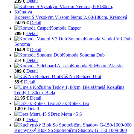
239 €
Detail
Koberec S Vysokým Vlasom Nemo 2, 60/180cm, Krémová
24.95 €
Detail
Komoda Casper
209 €
Detail
Komoda Vandol V3 Dub
Sonoma
164.9 €
Detail
Komoda Sonoma Dub
214 €
Detail
Komoda Sideboard Alassio
309 €
Detail
Kôš Na Bielizeň Unit
55 €
Detail
Umelá Kožušina
Teddy 1, 80cm, Biela
21.95 €
Detail
Držiak Roliek Teo
1.89 €
Detail
Drez Metra 45 S
242 €
Detail
Kuchynský Blok So Spotrebičmi Shadow G-150-1009-000