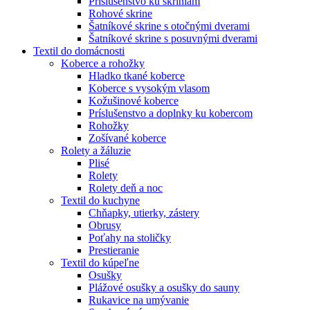
Príslušenstvo ku skriniam
Rohové skrine
Šatníkové skrine s otočnými dverami
Šatníkové skrine s posuvnými dverami
Textil do domácnosti
Koberce a rohožky
Hladko tkané koberce
Koberce s vysokým vlasom
Kožušinové koberce
Príslušenstvo a doplnky ku kobercom
Rohožky
Zošívané koberce
Rolety a žáluzie
Plisé
Rolety
Rolety deň a noc
Textil do kuchyne
Chňapky, utierky, zástery
Obrusy
Poťahy na stoličky
Prestieranie
Textil do kúpeľne
Osušky
Plážové osušky a osušky do sauny
Rukavice na umývanie