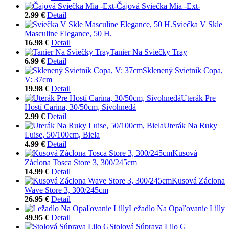
Čajová Sviečka Mia -Ext-
2.99 €
Detail
Sviečka V Skle
Masculine Elegance, 50 H.
16.98 €
Detail
Tanier Na Sviečky Tray
6.99 €
Detail
Sklenený Svietnik Copa,
V: 37cm
19.98 €
Detail
Uterák Pre
Hostí Carina, 30/50cm, Sivohnedá
2.99 €
Detail
Uterák Na Ruky
Luise, 50/100cm, Biela
4.99 €
Detail
Kusová
Záclona Tosca Store 3, 300/245cm
14.99 €
Detail
Kusová Záclona
Wave Store 3, 300/245cm
26.95 €
Detail
Ležadlo Na Opaľovanie Lilly
49.95 €
Detail
Stolová Súprava Lilo G