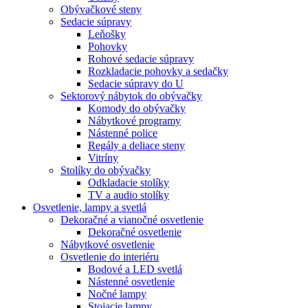
Obývačkové steny
Sedacie súpravy
Leňošky
Pohovky
Rohové sedacie súpravy
Rozkladacie pohovky a sedačky
Sedacie súpravy do U
Sektorový nábytok do obývačky
Komody do obývačky
Nábytkové programy
Nástenné police
Regály a deliace steny
Vitríny
Stolíky do obývačky
Odkladacie stolíky
TV a audio stolíky
Osvetlenie, lampy a svetlá
Dekoračné a vianočné osvetlenie
Dekoračné osvetlenie
Nábytkové osvetlenie
Osvetlenie do interiéru
Bodové a LED svetlá
Nástenné osvetlenie
Nočné lampy
Stojacie lampy