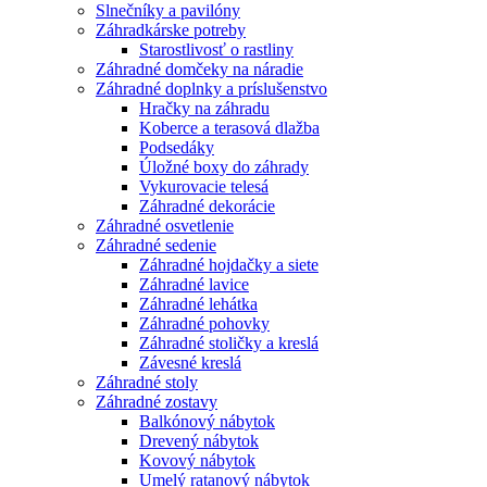
Slnečníky a pavilóny
Záhradkárske potreby
Starostlivosť o rastliny
Záhradné domčeky na náradie
Záhradné doplnky a príslušenstvo
Hračky na záhradu
Koberce a terasová dlažba
Podsedáky
Úložné boxy do záhrady
Vykurovacie telesá
Záhradné dekorácie
Záhradné osvetlenie
Záhradné sedenie
Záhradné hojdačky a siete
Záhradné lavice
Záhradné lehátka
Záhradné pohovky
Záhradné stoličky a kreslá
Závesné kreslá
Záhradné stoly
Záhradné zostavy
Balkónový nábytok
Drevený nábytok
Kovový nábytok
Umelý ratanový nábytok