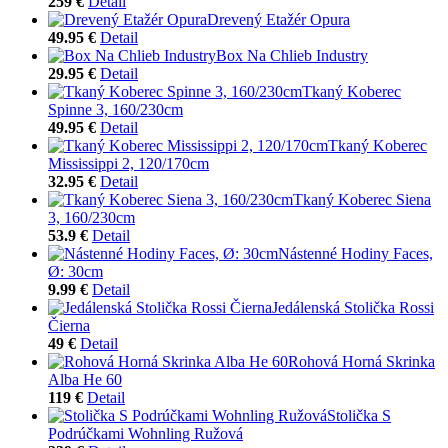
259 €
Detail
Drevený Etažér Opura
49.95 €
Detail
Box Na Chlieb Industry
29.95 €
Detail
Tkaný Koberec
Spinne 3, 160/230cm
49.95 €
Detail
Tkaný Koberec
Mississippi 2, 120/170cm
32.95 €
Detail
Tkaný Koberec Siena
3, 160/230cm
53.9 €
Detail
Nástenné Hodiny Faces,
Ø: 30cm
9.99 €
Detail
Jedálenská Stolička Rossi
Čierna
49 €
Detail
Rohová Horná Skrinka
Alba He 60
119 €
Detail
Stolička S
Podrúčkami Wohnling Ružová