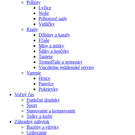
Príbory
Lyžice
Nože
Príborové sady
Vidličky
Riady
Džbány a karafy
Fľaše
Misy a misky
Šálky a hrnčeky
Taniere
Termofľaše a termosky
Viacdielne jedálenské servisy
Varenie
Hrnce
Panvice
Pokrievky
Voľný čas
Funkčné doplnky
Šport
Stanovanie a kempovanie
Tašky a kufre
Záhradný nábytok
Bazény a vírivky
Grilovanie