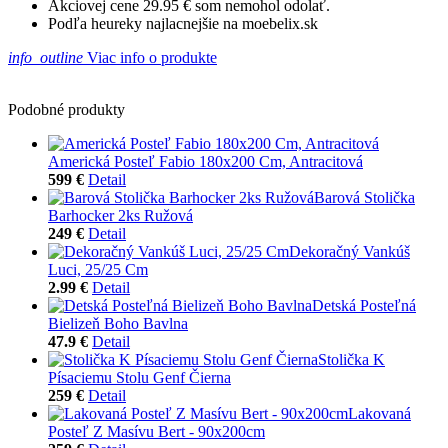
Akciovej cene 29.95 € som nemohol odolať.
Podľa heureky najlacnejšie na moebelix.sk
info_outline
Viac info o produkte
Podobné produkty
Americká Posteľ Fabio 180x200 Cm, Antracitová
599 €
Detail
Barová Stolička
Barhocker 2ks Ružová
249 €
Detail
Dekoračný Vankúš
Luci, 25/25 Cm
2.99 €
Detail
Detská Posteľná
Bielizeň Boho Bavlna
47.9 €
Detail
Stolička K
Písaciemu Stolu Genf Čierna
259 €
Detail
Lakovaná
Posteľ Z Masívu Bert - 90x200cm