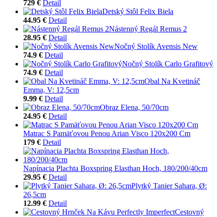
729 €
Detail
Detský Stôl Felix Biela
44.95 €
Detail
Nástenný Regál Remus 2
28.95 €
Detail
Nočný Stolík Avensis New
74.9 €
Detail
Nočný Stolík Carlo Grafitový
74.9 €
Detail
Obal Na Kvetináč
Emma, V: 12,5cm
9.99 €
Detail
Obraz Elena, 50/70cm
24.95 €
Detail
Matrac S Pamäťovou Penou Arian Visco 120x200 Cm
179 €
Detail
Napínacia Plachta Boxspring Elasthan Hoch, 180/200/40cm
29.95 €
Detail
Plytký Tanier Sahara, Ø:
26,5cm
12.99 €
Detail
Cestovný