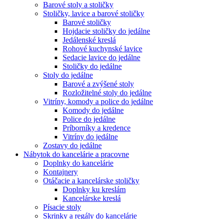
Barové stoly a stoličky
Stoličky, lavice a barové stoličky
Barové stoličky
Hojdacie stoličky do jedálne
Jedálenské kreslá
Rohové kuchynské lavice
Sedacie lavice do jedálne
Stoličky do jedálne
Stoly do jedálne
Barové a zvýšené stoly
Rozložitelné stoly do jedálne
Vitríny, komody a police do jedálne
Komody do jedálne
Police do jedálne
Príborníky a kredence
Vitríny do jedálne
Zostavy do jedálne
Nábytok do kancelárie a pracovne
Doplnky do kancelárie
Kontajnery
Otáčacie a kancelárske stoličky
Doplnky ku kreslám
Kancelárske kreslá
Písacie stoly
Skrinky a regály do kancelárie