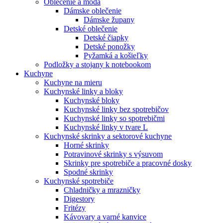
Oblečenie a móda
Dámske oblečenie
Dámske župany
Detské oblečenie
Detské čiapky
Detské ponožky
Pyžamká a košieľky
Podložky a stojany k notebookom
Kuchyne
Kuchyne na mieru
Kuchynské linky a bloky
Kuchynské bloky
Kuchynské linky bez spotrebičov
Kuchynské linky so spotrebičmi
Kuchynské linky v tvare L
Kuchynské skrinky a sektorové kuchyne
Horné skrinky
Potravinové skrinky s výsuvom
Skrinky pre spotrebiče a pracovné dosky
Spodné skrinky
Kuchynské spotrebiče
Chladničky a mrazničky
Digestory
Fritézy
Kávovary a varné kanvice