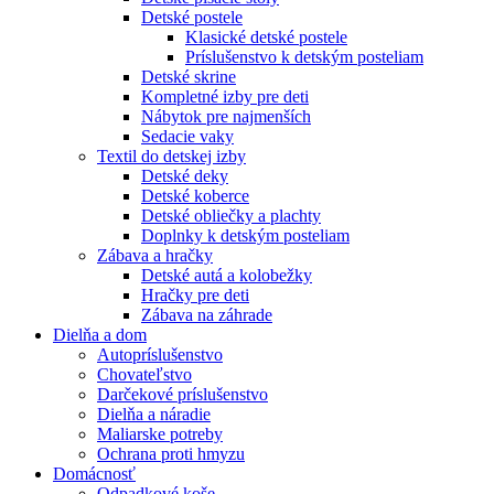
Detské postele
Klasické detské postele
Príslušenstvo k detským posteliam
Detské skrine
Kompletné izby pre deti
Nábytok pre najmenších
Sedacie vaky
Textil do detskej izby
Detské deky
Detské koberce
Detské obliečky a plachty
Doplnky k detským posteliam
Zábava a hračky
Detské autá a kolobežky
Hračky pre deti
Zábava na záhrade
Dielňa a dom
Autopríslušenstvo
Chovateľstvo
Darčekové príslušenstvo
Dielňa a náradie
Maliarske potreby
Ochrana proti hmyzu
Domácnosť
Odpadkové koše