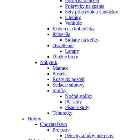
Posteľná bielizeň
Prikrývky na spanie
Sety prikrývok a vankúšov
Uteráky
Vankúše
Koberce a koberčeky
Kúpeľňa
Stojany na kefky
Osvetlenie
Lampy
Úložné boxy
Nábytok
Matrace
Postele
Rošty do postelí
Sedacie súpravy
Stolíky
Nočné stolíky
PC stoly
Písacie stoly
Taburetky
Hobby
Chovateľstvo
Pre psov
Pelechy a búdy pre psov