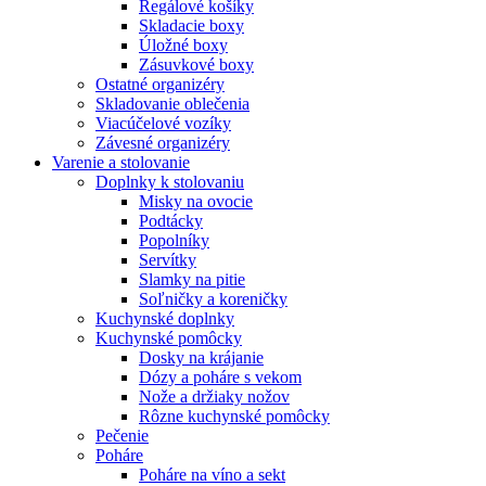
Regálové košíky
Skladacie boxy
Úložné boxy
Zásuvkové boxy
Ostatné organizéry
Skladovanie oblečenia
Viacúčelové vozíky
Závesné organizéry
Varenie a stolovanie
Doplnky k stolovaniu
Misky na ovocie
Podtácky
Popolníky
Servítky
Slamky na pitie
Soľničky a koreničky
Kuchynské doplnky
Kuchynské pomôcky
Dosky na krájanie
Dózy a poháre s vekom
Nože a držiaky nožov
Rôzne kuchynské pomôcky
Pečenie
Poháre
Poháre na víno a sekt