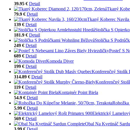
39.95 €
Detail
Tkaný Kober
79.9 €
Detail
Tkaný Koberec Navila
139 €
Detail
Stolička S Opierk
181.9 €
Detail
Stolička S Podrúč
249 €
Detail
Posteľ S N
689 €
Detail
Komoda Diver
199 €
Detail
Konferenčný Stolík
314.89 €
Detail
Konferenčný Stolí
119 €
Detail
Kontajnér Point Biela
54.9 €
Detail
Rohožka 
5.99 €
Detail
Elektrický Lamelov
569 €
Detail
Obal Na Kvetináč Sard
3.99 €
Detail