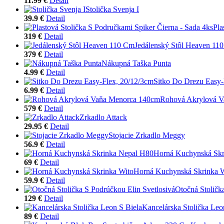
11.99 €
Detail
Stolička Svenja I
39.9 €
Detail
Pla
319 €
Detail
Jedálenský Stôl Heaven 11
379 €
Detail
Nákupná Taška Punta
4.99 €
Detail
Sitko Do Drezu Easy-
6.99 €
Detail
Rohová Akrylová V
579 €
Detail
Zrkadlo Attack
29.95 €
Detail
Stojacie Zrkadlo Meggy
56.9 €
Detail
Horná Kuchynská Skr
69 €
Detail
Horná Kuchynská Skrinka 
59.9 €
Detail
Otočná Stoličk
129 €
Detail
Kancelárska Stolička Leo
89 €
Detail