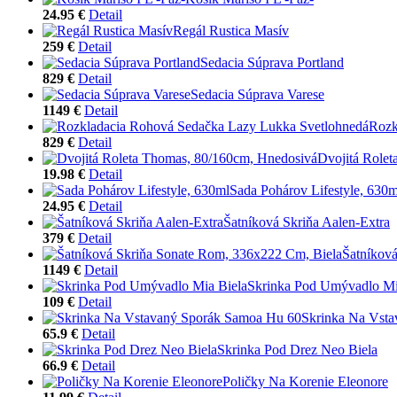
24.95 €
Detail
Regál Rustica Masív
259 €
Detail
Sedacia Súprava Portland
829 €
Detail
Sedacia Súprava Varese
1149 €
Detail
Rozk
829 €
Detail
Dvojitá Role
19.98 €
Detail
Sada Pohárov Lifestyle, 630m
24.95 €
Detail
Šatníková Skriňa Aalen-Extra
379 €
Detail
Šatníkov
1149 €
Detail
Skrinka Pod Umývadlo Mi
109 €
Detail
Skrinka Na Vst
65.9 €
Detail
Skrinka Pod Drez Neo Biela
66.9 €
Detail
Poličky Na Korenie Eleonore