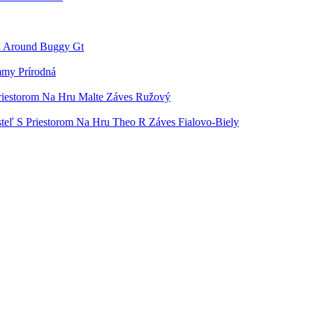
h Around Buggy Gt
mmy Prírodná
riestorom Na Hru Malte Záves Ružový
teľ S Priestorom Na Hru Theo R Záves Fialovo-Biely