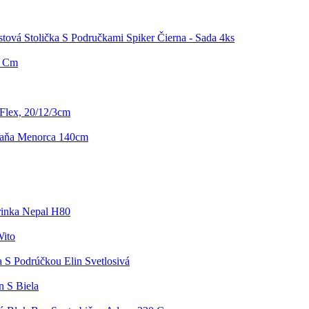
stová Stolička S Područkami Spiker Čierna - Sada 4ks
0 Cm
Flex, 20/12/3cm
aňa Menorca 140cm
inka Nepal H80
Wito
a S Podrúčkou Elin Svetlosivá
n S Biela