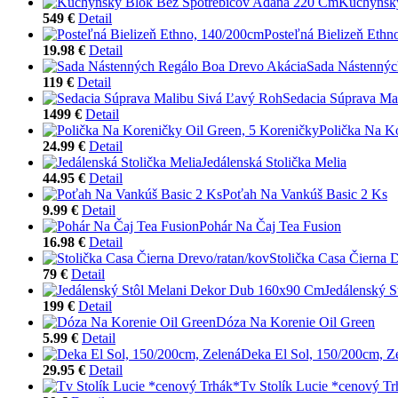
Kuchynský
549 €
Detail
Posteľná Bielizeň Ethn
19.98 €
Detail
Sada Nástennýc
119 €
Detail
Sedacia Súprava Ma
1499 €
Detail
Polička Na K
24.99 €
Detail
Jedálenská Stolička Melia
44.95 €
Detail
Poťah Na Vankúš Basic 2 Ks
9.99 €
Detail
Pohár Na Čaj Tea Fusion
16.98 €
Detail
Stolička Casa Čierna 
79 €
Detail
Jedálenský 
199 €
Detail
Dóza Na Korenie Oil Green
5.99 €
Detail
Deka El Sol, 150/200cm, Z
29.95 €
Detail
Tv Stolík Lucie *cenový T