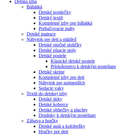
Detská izba
Bábätká
Detské postieľky
Detský textil
Kompletné izby pre bábätká
Prebaľovacie pulty
Detské matrace
Nábytok pre deti a mládež
Detské otočné stoličky
Detské písacie stoly
Detské postele
Klasické detské postele
Príslušenstvo k detským posteliam
Detské skrine
Kompletné izby pre deti
Nábytok pre najmenších
Sedacie vaky
Textil do detskej izby
Detské deky
Detské koberce
Detské obliečky a plachty
Doplnky k detským posteliam
Zábava a hračky
Detské autá a kolobežky
Hračky pre deti