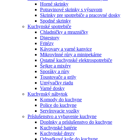
Horné skrinky
Potravinové skrinky s výsuvom
Skrinky pre spotrebiče a pracovné dosky
Spodné skrinky
Kuchynské spotrebiče
Chladničky a mrazničky
Digestory
Fritézy
Kávovary a varné kanvice
Mikrovlnné rúry a minipekárne
Ostatné kuchynské elektrospotrebiče
Šejkre a mixéry
Sporáky a rúry
Toustovače a grily
Umývačky riadu
Varné dosky
Kuchynský nábytok
Komody do kuchyne
Police do kuchyne
Servírovacie vozíky
Príslušenstvo a vybavenie kuchyne
Doplnky a príslušenstvo do kuchyne
Kuchynské batérie
Kuchynské drezy
Odpadkové koše do kuchyne