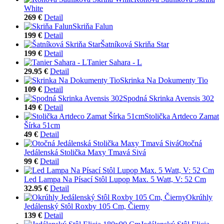
White
269 €
Detail
Skriňa Falun
199 €
Detail
Šatníková Skriňa Star
199 €
Detail
Tanier Sahara - L
29.95 €
Detail
Skrinka Na Dokumenty Tio
109 €
Detail
Spodná Skrinka Avensis 302
149 €
Detail
Stolička Artdeco Zamat
Šírka 51cm
49 €
Detail
Otočná
Jedálenská Stolička Maxy Tmavá Sivá
99 €
Detail
Led Lampa Na Písací Stôl Lupop Max. 5 Watt, V: 52 Cm
32.95 €
Detail
Okrúhly
Jedálenský Stôl Roxby 105 Cm, Čierny
139 €
Detail