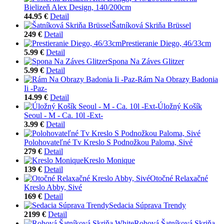
Bielizeň Alex Design, 140/200cm
44.95 €
Detail
Šatníková Skriňa Brüssel
249 €
Detail
Prestieranie Diego, 46/33cm
5.99 €
Detail
Spona Na Záves Glitzer
5.99 €
Detail
Rám Na Obrazy Badonia
Ii -Paz-
14.99 €
Detail
Úložný Košík
Seoul - M - Ca. 10l -Ext-
3.99 €
Detail
Polohovateľné Tv Kreslo S Podnožkou Paloma, Sivé
279 €
Detail
Kreslo Monique
139 €
Detail
Otočné Relaxačné
Kreslo Abby, Sivé
169 €
Detail
Sedacia Súprava Trendy
2199 €
Detail
Rohová Šatníková Skriňa