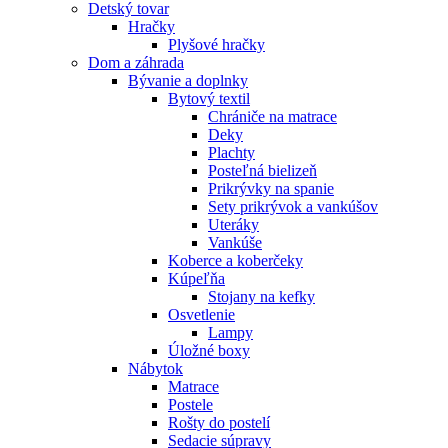
Detský tovar
Hračky
Plyšové hračky
Dom a záhrada
Bývanie a doplnky
Bytový textil
Chrániče na matrace
Deky
Plachty
Posteľná bielizeň
Prikrývky na spanie
Sety prikrývok a vankúšov
Uteráky
Vankúše
Koberce a koberčeky
Kúpeľňa
Stojany na kefky
Osvetlenie
Lampy
Úložné boxy
Nábytok
Matrace
Postele
Rošty do postelí
Sedacie súpravy