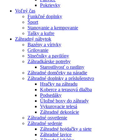
Pokrievky
Voľný čas
Funkčné doplnky
Šport
Stanovanie a kempovanie
Tašky a kufre
Záhradný nábytok
Bazény a vírivky
Grilovanie
Slnečníky a pavilóny
Záhradkárske potreby
Starostlivosť o rastliny
Záhradné domčeky na náradie
Záhradné doplnky a príslušenstvo
Hračky na záhradu
Koberce a terasová dlažba
Podsedáky
Úložné boxy do záhrady
Vykurovacie telesá
Záhradné dekorácie
Záhradné osvetlenie
Záhradné sedenie
Záhradné hojdačky a siete
Záhradné lavice