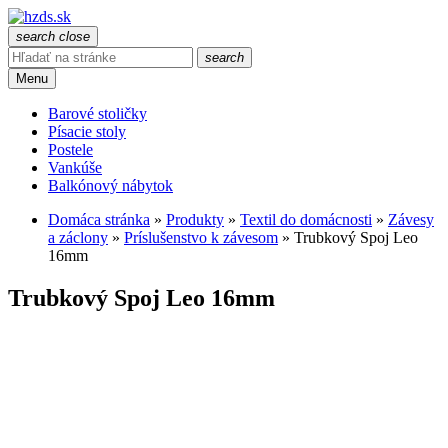
search
close
search
Menu
Barové stoličky
Písacie stoly
Postele
Vankúše
Balkónový nábytok
Domáca stránka
»
Produkty
»
Textil do domácnosti
»
Závesy
a záclony
»
Príslušenstvo k závesom
»
Trubkový Spoj Leo
16mm
Trubkový Spoj Leo 16mm