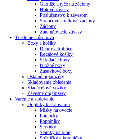
Garniže a tyče na záclony
Hotové závesy
Príslušenstvo k závesom
Strapcové a nitkové záclony
Záclony
Zatemňovacie závesy
Triedenie a úschova
Boxy a košíky
Debny a truhlice
Regálové košíky
Skladacie boxy
Úložné boxy
Zásuvkové boxy
Ostatné organizéry
Skladovanie oblečenia
Viacúčelové vozíky
Závesné organizéry
Varenie a stolovanie
Doplnky k stolovaniu
Misky na ovocie
Podtácky
Popolníky
Servítky
Slamky na pitie
Soľničky a koreničky