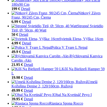
Jedálenský Stôl Elicia
180x90 Cm
199 €
Detail
Nitkový Záves
Franz, 90/245 Cm, Čierna
6.99 €
Detail
Stropné Svietidlo
Tiril, Ø: 50cm, 40 Watt
50 €
Detail
Svietnik Elena, Výška: 16cm
4.99 €
Detail
Polica V Tvare L Nepal
49.9 €
Detail
Rýchlovarná Kanvica
Carolin -Akt-
21.95 €
Detail
Kôš Na Bielizeň Hamper 59
L
19.98 €
Detail
Umelá
Kožušina Denise 2, 120/160cm, Ružová
49.99 €
Detail
Obal Na Kvetináč Peyo I
39.95 €
Detail
Riasiaca Spona Rocco