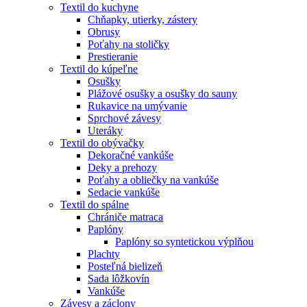
Textil do kuchyne
Chňapky, utierky, zástery
Obrusy
Poťahy na stoličky
Prestieranie
Textil do kúpeľne
Osušky
Plážové osušky a osušky do sauny
Rukavice na umývanie
Sprchové závesy
Uteráky
Textil do obývačky
Dekoračné vankúše
Deky a prehozy
Poťahy a obliečky na vankúše
Sedacie vankúše
Textil do spálne
Chrániče matraca
Paplóny
Paplóny so syntetickou výplňou
Plachty
Posteľná bielizeň
Sada lôžkovín
Vankúše
Závesy a záclony