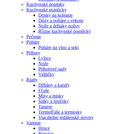
Kuchynské doplnky
Kuchynské pomôcky
Dosky na krájanie
Dózy a poháre s vekom
Nože a držiaky nožov
Rôzne kuchynské pomôcky
Pečenie
Poháre
Poháre na víno a sekt
Príbory
Lyžice
Nože
Príborové sady
Vidličky
Riady
Džbány a karafy
Fľaše
Misy a misky
Šálky a hrnčeky
Taniere
Termofľaše a termosky
Viacdielne jedálenské servisy
Varenie
Hrnce
Panvice