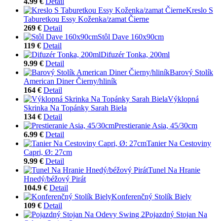
4.99 €
Detail
Kreslo S
Taburetkou Essy Koženka/zamat Čierne
269 €
Detail
Stôl Dave 160x90cm
119 €
Detail
Difuzér Tonka, 200ml
9.99 €
Detail
Barový Stolík
American Diner Čierny/hliník
164 €
Detail
Výklopná
Skrinka Na Topánky Sarah Biela
134 €
Detail
Prestieranie Asia, 45/30cm
6.99 €
Detail
Tanier Na Cestoviny
Capri, Ø: 27cm
9.99 €
Detail
Tunel Na Hranie
Hnedý/béžový Pirát
104.9 €
Detail
Konferenčný Stolík Biely
109 €
Detail
Pojazdný Stojan Na