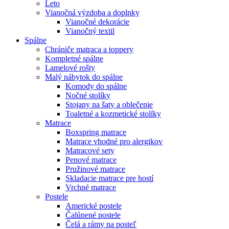
Leto
Vianočná výzdoba a doplnky
Vianočné dekorácie
Vianočný textil
Spálne
Chrániče matraca a toppery
Kompletné spálne
Lamelové rošty
Malý nábytok do spálne
Komody do spálne
Nočné stolíky
Stojany na šaty a oblečenie
Toaletné a kozmetické stolíky
Matrace
Boxspring matrace
Matrace vhodné pro alergikov
Matracové sety
Penové matrace
Pružinové matrace
Skladacie matrace pre hostí
Vrchné matrace
Postele
Americké postele
Čalúnené postele
Čelá a rámy na posteľ