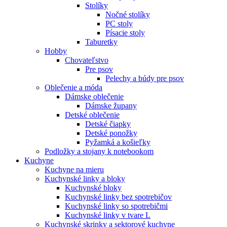
Stolíky
Nočné stolíky
PC stoly
Písacie stoly
Taburetky
Hobby
Chovateľstvo
Pre psov
Pelechy a búdy pre psov
Oblečenie a móda
Dámske oblečenie
Dámske župany
Detské oblečenie
Detské čiapky
Detské ponožky
Pyžamká a košieľky
Podložky a stojany k notebookom
Kuchyne
Kuchyne na mieru
Kuchynské linky a bloky
Kuchynské bloky
Kuchynské linky bez spotrebičov
Kuchynské linky so spotrebičmi
Kuchynské linky v tvare L
Kuchynské skrinky a sektorové kuchyne