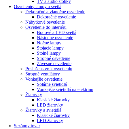
TV a audio stolíky
Osvetlenie, lampy a svetlá
Dekoračné a vianočné osvetlenie
Dekoračné osvetlenie
Nábytkové osvetlenie
Osvetlenie do interiéru
Bodové a LED svetlá
Nástenné osvetlenie
Nočné lampy
Stojacie lampy
Stolné lampy
Stropné osvetlenie
Závesné osvetlenie
Príslušenstvo k osvetleniu
Stropné ventilátory
Vonkajšie osvetlenie
Solárne svietidlá
Vonkajšie svietidlá na elektrinu
Žiarovky
Klasické žiarovky
LED žiarovky
Žiarovky a svietidlá
Klasické žiarovky
LED žiarovky
Sezónny tovar