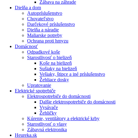
Zábava na záhrade
Dielňa a dom
Autopríslušenstvo
Chovateľstvo
Darčekové príslušenstvo
Dielňa a náradie
Maliarske potreby
Ochrana proti hmyzu
Domácnosť
Odpadkové koše
Starostlivosť o bielizeň
Koše na bielizeň
Sušiaky na bielizeň
Vešiaky, štipce a iné príslušenstvo
Žehliace dosky
Upratovanie
Elektrické spotrebiče
Elektrospotrebiče do domácnosti
Dalšie elektrospotrebiče do domácnosti
Vysávače
Žehličky
Kúrenie, ventilátory a elektrické krby
Starostlivosť o vlasy
Zábavná elektronika
Heureka.sk