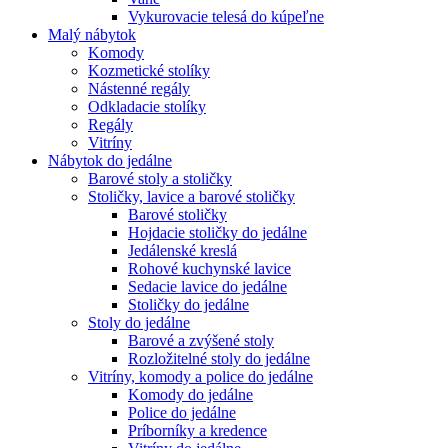
Vykurovacie telesá do kúpeľne
Malý nábytok
Komody
Kozmetické stolíky
Nástenné regály
Odkladacie stolíky
Regály
Vitríny
Nábytok do jedálne
Barové stoly a stoličky
Stoličky, lavice a barové stoličky
Barové stoličky
Hojdacie stoličky do jedálne
Jedálenské kreslá
Rohové kuchynské lavice
Sedacie lavice do jedálne
Stoličky do jedálne
Stoly do jedálne
Barové a zvýšené stoly
Rozložitelné stoly do jedálne
Vitríny, komody a police do jedálne
Komody do jedálne
Police do jedálne
Príborníky a kredence