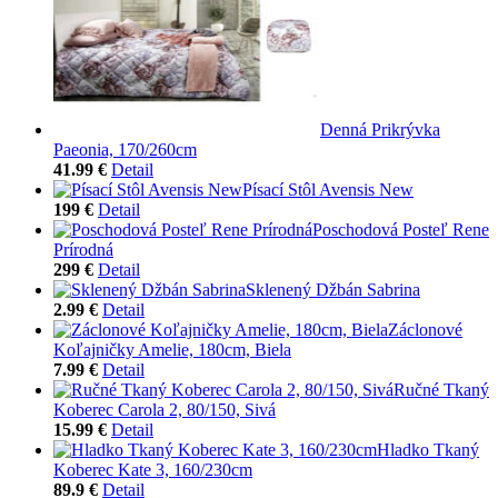
Denná Prikrývka
Paeonia, 170/260cm
41.99 €
Detail
Písací Stôl Avensis New
199 €
Detail
Poschodová Posteľ Rene
Prírodná
299 €
Detail
Sklenený Džbán Sabrina
2.99 €
Detail
Záclonové
Koľajničky Amelie, 180cm, Biela
7.99 €
Detail
Ručné Tkaný
Koberec Carola 2, 80/150, Sivá
15.99 €
Detail
Hladko Tkaný
Koberec Kate 3, 160/230cm
89.9 €
Detail