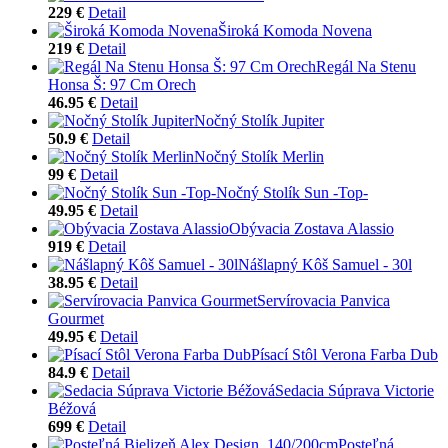
229 €
Detail
Široká Komoda Novena
219 €
Detail
Regál Na Stenu
Honsa Š: 97 Cm Orech
46.95 €
Detail
Nočný Stolík Jupiter
50.9 €
Detail
Nočný Stolík Merlin
99 €
Detail
Nočný Stolík Sun -Top-
49.95 €
Detail
Obývacia Zostava Alassio
919 €
Detail
Nášlapný Kôš Samuel - 30l
38.95 €
Detail
Servírovacia Panvica
Gourmet
49.95 €
Detail
Písací Stôl Verona Farba Dub
84.9 €
Detail
Sedacia Súprava Victorie
Béžová
699 €
Detail
Posteľná