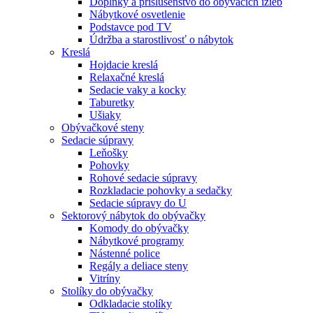
Doplnky a príslušenstvo do obývacích izieb
Nábytkové osvetlenie
Podstavce pod TV
Údržba a starostlivosť o nábytok
Kreslá
Hojdacie kreslá
Relaxačné kreslá
Sedacie vaky a kocky
Taburetky
Ušiaky
Obývačkové steny
Sedacie súpravy
Leňošky
Pohovky
Rohové sedacie súpravy
Rozkladacie pohovky a sedačky
Sedacie súpravy do U
Sektorový nábytok do obývačky
Komody do obývačky
Nábytkové programy
Nástenné police
Regály a deliace steny
Vitríny
Stolíky do obývačky
Odkladacie stolíky