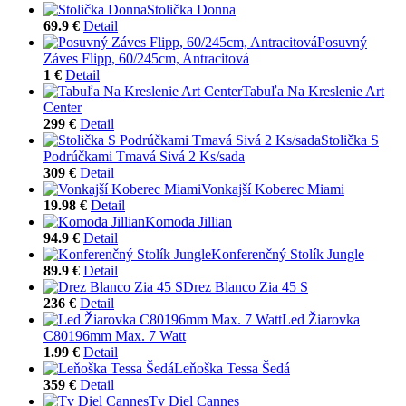
Stolička Donna
69.9 €
Detail
Posuvný
Záves Flipp, 60/245cm, Antracitová
1 €
Detail
Tabuľa Na Kreslenie Art
Center
299 €
Detail
Stolička S
Podrúčkami Tmavá Sivá 2 Ks/sada
309 €
Detail
Vonkajší Koberec Miami
19.98 €
Detail
Komoda Jillian
94.9 €
Detail
Konferenčný Stolík Jungle
89.9 €
Detail
Drez Blanco Zia 45 S
236 €
Detail
Led Žiarovka
C80196mm Max. 7 Watt
1.99 €
Detail
Leňoška Tessa Šedá
359 €
Detail
Tv Diel Cannes