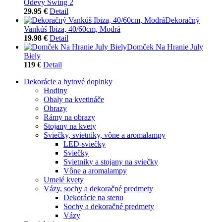
Odevy Swing 2
29.95 €
Detail
Dekoračný
Vankúš Ibiza, 40/60cm, Modrá
19.98 €
Detail
Domček Na Hranie July
Biely
119 €
Detail
Dekorácie a bytové doplnky
Hodiny
Obaly na kvetináče
Obrazy
Rámy na obrazy
Stojany na kvety
Sviečky, svietniky, vône a aromalampy
LED-sviečky
Sviečky
Svietniky a stojany na sviečky
Vône a aromalampy
Umelé kvety
Vázy, sochy a dekoračné predmety
Dekorácie na stenu
Sochy a dekoračné predmety
Vázy