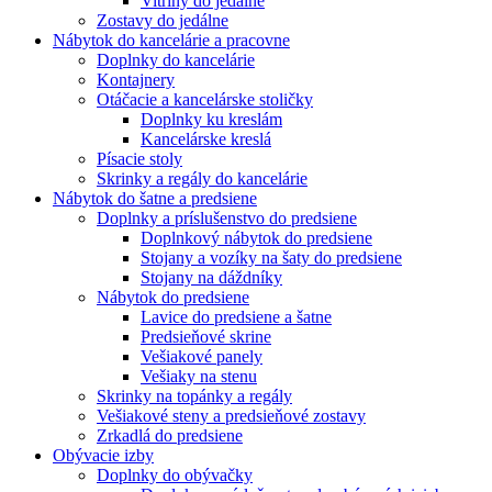
Vitríny do jedálne
Zostavy do jedálne
Nábytok do kancelárie a pracovne
Doplnky do kancelárie
Kontajnery
Otáčacie a kancelárske stoličky
Doplnky ku kreslám
Kancelárske kreslá
Písacie stoly
Skrinky a regály do kancelárie
Nábytok do šatne a predsiene
Doplnky a príslušenstvo do predsiene
Doplnkový nábytok do predsiene
Stojany a vozíky na šaty do predsiene
Stojany na dáždníky
Nábytok do predsiene
Lavice do predsiene a šatne
Predsieňové skrine
Vešiakové panely
Vešiaky na stenu
Skrinky na topánky a regály
Vešiakové steny a predsieňové zostavy
Zrkadlá do predsiene
Obývacie izby
Doplnky do obývačky