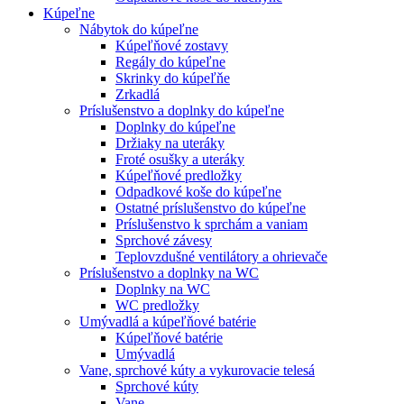
Kúpeľne
Nábytok do kúpeľne
Kúpeľňové zostavy
Regály do kúpeľne
Skrinky do kúpeľňe
Zrkadlá
Príslušenstvo a doplnky do kúpeľne
Doplnky do kúpeľne
Držiaky na uteráky
Froté osušky a uteráky
Kúpeľňové predložky
Odpadkové koše do kúpeľne
Ostatné príslušenstvo do kúpeľne
Príslušenstvo k sprchám a vaniam
Sprchové závesy
Teplovzdušné ventilátory a ohrievače
Príslušenstvo a doplnky na WC
Doplnky na WC
WC predložky
Umývadlá a kúpeľňové batérie
Kúpeľňové batérie
Umývadlá
Vane, sprchové kúty a vykurovacie telesá
Sprchové kúty
Vane