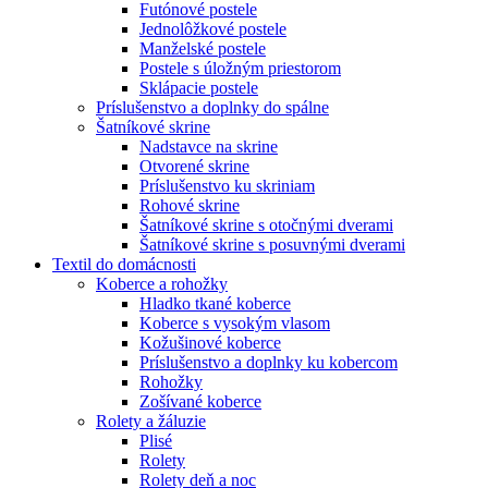
Futónové postele
Jednolôžkové postele
Manželské postele
Postele s úložným priestorom
Sklápacie postele
Príslušenstvo a doplnky do spálne
Šatníkové skrine
Nadstavce na skrine
Otvorené skrine
Príslušenstvo ku skriniam
Rohové skrine
Šatníkové skrine s otočnými dverami
Šatníkové skrine s posuvnými dverami
Textil do domácnosti
Koberce a rohožky
Hladko tkané koberce
Koberce s vysokým vlasom
Kožušinové koberce
Príslušenstvo a doplnky ku kobercom
Rohožky
Zošívané koberce
Rolety a žáluzie
Plisé
Rolety
Rolety deň a noc