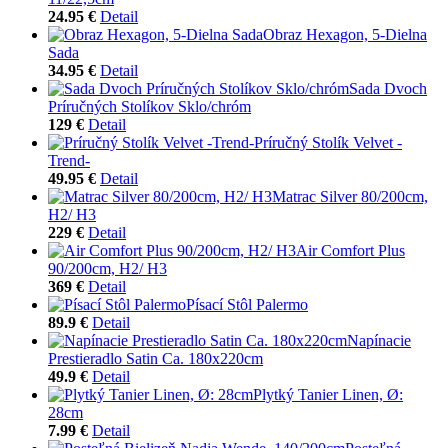
24.95 €
Detail
Obraz Hexagon, 5-Dielna
Sada
34.95 €
Detail
Sada Dvoch
Príručných Stolíkov Sklo/chróm
129 €
Detail
Príručný Stolík Velvet -
Trend-
49.95 €
Detail
Matrac Silver 80/200cm,
H2/ H3
229 €
Detail
Air Comfort Plus
90/200cm, H2/ H3
369 €
Detail
Písací Stôl Palermo
89.9 €
Detail
Napínacie
Prestieradlo Satin Ca. 180x220cm
49.9 €
Detail
Plytký Tanier Linen, Ø:
28cm
7.99 €
Detail