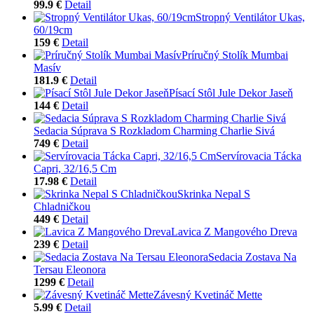
99.9 €
Detail
Stropný Ventilátor Ukas,
60/19cm
159 €
Detail
Príručný Stolík Mumbai
Masív
181.9 €
Detail
Písací Stôl Jule Dekor Jaseň
144 €
Detail
Sedacia Súprava S Rozkladom Charming Charlie Sivá
749 €
Detail
Servírovacia Tácka
Capri, 32/16,5 Cm
17.98 €
Detail
Skrinka Nepal S
Chladničkou
449 €
Detail
Lavica Z Mangového Dreva
239 €
Detail
Sedacia Zostava Na
Tersau Eleonora
1299 €
Detail
Závesný Kvetináč Mette
5.99 €
Detail