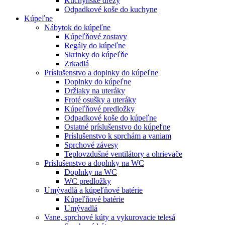
Kuchynské drezy
Odpadkové koše do kuchyne
Kúpeľne
Nábytok do kúpeľne
Kúpeľňové zostavy
Regály do kúpeľne
Skrinky do kúpeľňe
Zrkadlá
Príslušenstvo a doplnky do kúpeľne
Doplnky do kúpeľne
Držiaky na uteráky
Froté osušky a uteráky
Kúpeľňové predložky
Odpadkové koše do kúpeľne
Ostatné príslušenstvo do kúpeľne
Príslušenstvo k sprchám a vaniam
Sprchové závesy
Teplovzdušné ventilátory a ohrievače
Príslušenstvo a doplnky na WC
Doplnky na WC
WC predložky
Umývadlá a kúpeľňové batérie
Kúpeľňové batérie
Umývadlá
Vane, sprchové kúty a vykurovacie telesá