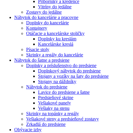
Príborníky a kredence
Vitríny do jedálne
Zostavy do jedálne
Nábytok do kancelárie a pracovne
Doplnky do kancelárie
Kontajnery
Otáčacie a kancelárske stoličky
Doplnky ku kreslám
Kancelárske kreslá
Písacie stoly
Skrinky a regály do kancelárie
Nábytok do šatne a predsiene
Doplnky a príslušenstvo do predsiene
Doplnkový nábytok do predsiene
Stojany a vozíky na šaty do predsiene
Stojany na dáždníky
Nábytok do predsiene
Lavice do predsiene a šatne
Predsieňové skrine
Vešiakové panely
Vešiaky na stenu
Skrinky na topánky a regály
Vešiakové steny a predsieňové zostavy
Zrkadlá do predsiene
Obývacie izby