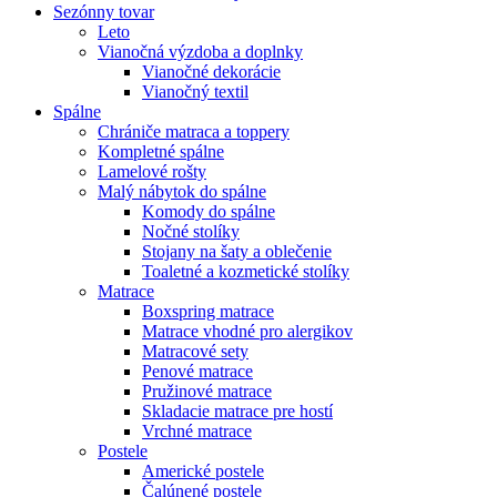
Sezónny tovar
Leto
Vianočná výzdoba a doplnky
Vianočné dekorácie
Vianočný textil
Spálne
Chrániče matraca a toppery
Kompletné spálne
Lamelové rošty
Malý nábytok do spálne
Komody do spálne
Nočné stolíky
Stojany na šaty a oblečenie
Toaletné a kozmetické stolíky
Matrace
Boxspring matrace
Matrace vhodné pro alergikov
Matracové sety
Penové matrace
Pružinové matrace
Skladacie matrace pre hostí
Vrchné matrace
Postele
Americké postele
Čalúnené postele