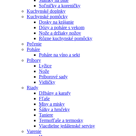
Slamky na pitie
Soľničky a koreničky
Kuchynské doplnky
Kuchynské pomôcky
Dosky na krájanie
Dózy a poháre s vekom
Nože a držiaky nožov
Rôzne kuchynské pomôcky
Pečenie
Poháre
Poháre na víno a sekt
Príbory
Lyžice
Nože
Príborové sady
Vidličky
Riady
Džbány a karafy
Fľaše
Misy a misky
Šálky a hrnčeky
Taniere
Termofľaše a termosky
Viacdielne jedálenské servisy
Varenie