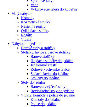
Sprchové kúty
Vane
Vykurovacie telesá do kúpeľne
Malý nábytok
Komody
Kozmetické stolíky
Nástenné regály
Odkladacie stolíky
Regály
Vitríny
Nábytok do jedálne
Barové stoly a stoličky
Stoličky, lavice a barové stoličky
Barové stoličky
Hojdacie stoličky do jedálne
Jedálenské kreslá
Rohové kuchynské lavice
Sedacie lavice do jedálne
Stoličky do jedálne
Stoly do jedálne
Barové a zvýšené stoly
Rozložitelné stoly do jedálne
Vitríny, komody a police do jedálne
Komody do jedálne
Police do jedálne