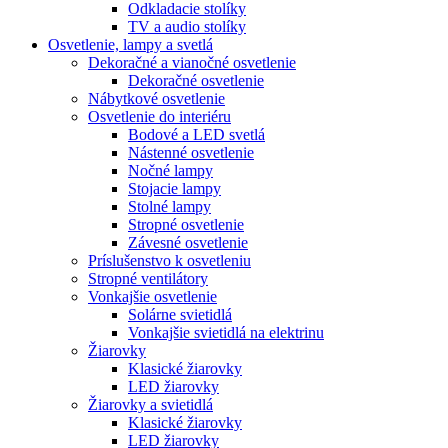
Odkladacie stolíky
TV a audio stolíky
Osvetlenie, lampy a svetlá
Dekoračné a vianočné osvetlenie
Dekoračné osvetlenie
Nábytkové osvetlenie
Osvetlenie do interiéru
Bodové a LED svetlá
Nástenné osvetlenie
Nočné lampy
Stojacie lampy
Stolné lampy
Stropné osvetlenie
Závesné osvetlenie
Príslušenstvo k osvetleniu
Stropné ventilátory
Vonkajšie osvetlenie
Solárne svietidlá
Vonkajšie svietidlá na elektrinu
Žiarovky
Klasické žiarovky
LED žiarovky
Žiarovky a svietidlá
Klasické žiarovky
LED žiarovky