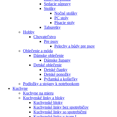
Sedacie súpravy
Stolíky
Nočné stolíky
PC stoly
Písacie stoly
Taburetky
Hobby
Chovateľstvo
Pre psov
Pelechy a búdy pre psov
Oblečenie a móda
Dámske oblečenie
Dámske župany
Detské oblečenie
Detské čiapky
Detské ponožky
Pyžamká a košieľky
Podložky a stojany k notebookom
Kuchyne
Kuchyne na mieru
Kuchynské linky a bloky
Kuchynské bloky
Kuchynské linky bez spotrebičov
Kuchynské linky so spotrebičmi
Kuchynské linky v tvare L