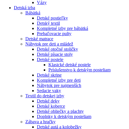
Vázy
Detská izba
Bábätká
Detské postieľky
Detský textil
Kompletné izby pre bábätká
Prebaľovacie pulty
Detské matrace
Nábytok pre deti a mládež
Detské otočné stoličky
Detské písacie stoly
Detské postele
Klasické detské postele
Príslušenstvo k detským posteliam
Detské skrine
Kompletné izby pre deti
Nábytok pre najmenších
Sedacie vaky
Textil do detskej izby
Detské deky
Detské koberce
Detské obliečky a plachty
Doplnky k detským posteliam
Zábava a hračky
Detské autá a kolobežky