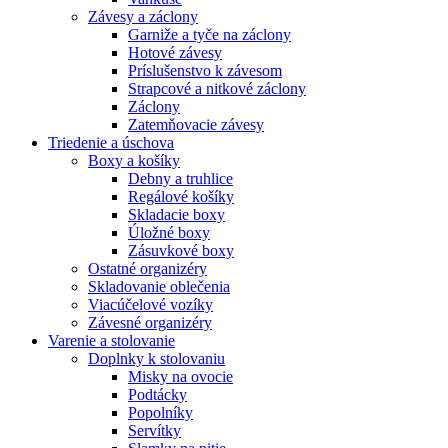
Závesy a záclony
Garniže a tyče na záclony
Hotové závesy
Príslušenstvo k závesom
Strapcové a nitkové záclony
Záclony
Zatemňovacie závesy
Triedenie a úschova
Boxy a košíky
Debny a truhlice
Regálové košíky
Skladacie boxy
Úložné boxy
Zásuvkové boxy
Ostatné organizéry
Skladovanie oblečenia
Viacúčelové vozíky
Závesné organizéry
Varenie a stolovanie
Doplnky k stolovaniu
Misky na ovocie
Podtácky
Popolníky
Servítky