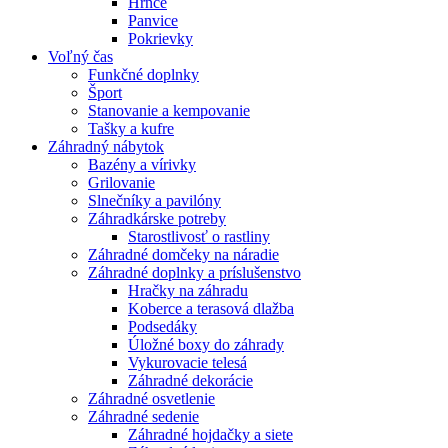
Hrnce
Panvice
Pokrievky
Voľný čas
Funkčné doplnky
Šport
Stanovanie a kempovanie
Tašky a kufre
Záhradný nábytok
Bazény a vírivky
Grilovanie
Slnečníky a pavilóny
Záhradkárske potreby
Starostlivosť o rastliny
Záhradné domčeky na náradie
Záhradné doplnky a príslušenstvo
Hračky na záhradu
Koberce a terasová dlažba
Podsedáky
Úložné boxy do záhrady
Vykurovacie telesá
Záhradné dekorácie
Záhradné osvetlenie
Záhradné sedenie
Záhradné hojdačky a siete