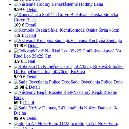
Nástenné Hodiny Lena
9.99 €
Detail
Kancelárska Stolička
Curve Biela
109 €
Detail
Komoda Osaka Šírka 46cm
119 €
Detail
Vstavaná Kuchyňa Santiago
5198 €
Detail
Odkvapkávač Na
Riad Leo 39x29 Cm
3.9 €
Detail
Rohožka
Do Kúpeľne Carina, 50/70cm, Ružová
9.99 €
Detail
Sada Osvetlenia Police Dojo
19.98 €
Detail
Nástenný Regál Rosalie
Biely
69 €
Detail
Sada Nožov Damast, 3-
Dielna
99.9 €
Detail
Stojan Na Nože Finn,
11/22,5cm