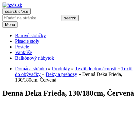
search
close
search
Menu
Barové stoličky
Písacie stoly
Postele
Vankúše
Balkónový nábytok
Domáca stránka
»
Produkty
»
Textil do domácnosti
»
Textil
do obývačky
»
Deky a prehozy
»
Denná Deka Frieda,
130/180cm, Červená
Denná Deka Frieda, 130/180cm, Červená