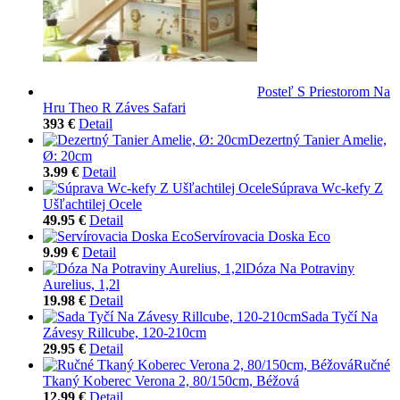
Posteľ S Priestorom Na
Hru Theo R Záves Safari
393 €
Detail
Dezertný Tanier Amelie,
Ø: 20cm
3.99 €
Detail
Súprava Wc-kefy Z
Ušľachtilej Ocele
49.95 €
Detail
Servírovacia Doska Eco
9.99 €
Detail
Dóza Na Potraviny
Aurelius, 1,2l
19.98 €
Detail
Sada Tyčí Na
Závesy Rillcube, 120-210cm
29.95 €
Detail
Ručné
Tkaný Koberec Verona 2, 80/150cm, Béžová
12.99 €
Detail