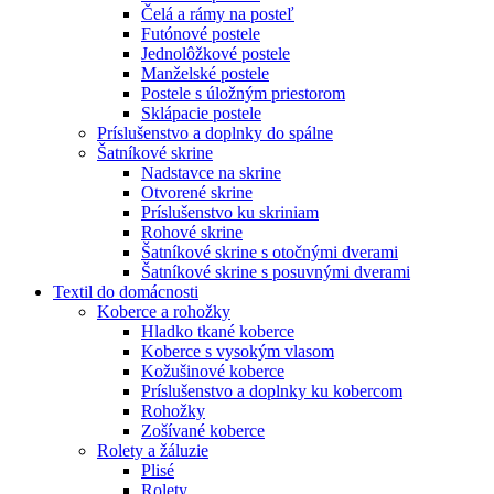
Čelá a rámy na posteľ
Futónové postele
Jednolôžkové postele
Manželské postele
Postele s úložným priestorom
Sklápacie postele
Príslušenstvo a doplnky do spálne
Šatníkové skrine
Nadstavce na skrine
Otvorené skrine
Príslušenstvo ku skriniam
Rohové skrine
Šatníkové skrine s otočnými dverami
Šatníkové skrine s posuvnými dverami
Textil do domácnosti
Koberce a rohožky
Hladko tkané koberce
Koberce s vysokým vlasom
Kožušinové koberce
Príslušenstvo a doplnky ku kobercom
Rohožky
Zošívané koberce
Rolety a žáluzie
Plisé
Rolety