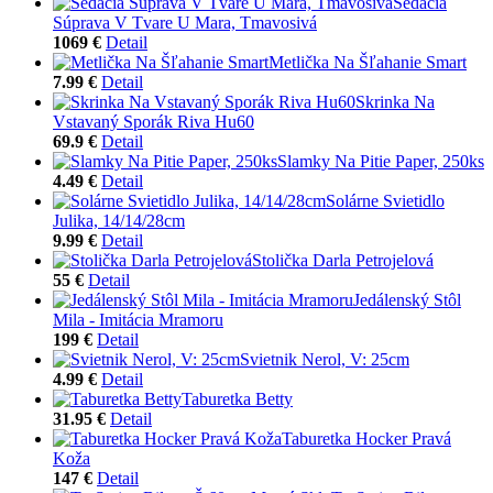
Sedacia
Súprava V Tvare U Mara, Tmavosivá
1069 €
Detail
Metlička Na Šľahanie Smart
7.99 €
Detail
Skrinka Na
Vstavaný Sporák Riva Hu60
69.9 €
Detail
Slamky Na Pitie Paper, 250ks
4.49 €
Detail
Solárne Svietidlo
Julika, 14/14/28cm
9.99 €
Detail
Stolička Darla Petrojelová
55 €
Detail
Jedálenský Stôl
Mila - Imitácia Mramoru
199 €
Detail
Svietnik Nerol, V: 25cm
4.99 €
Detail
Taburetka Betty
31.95 €
Detail
Taburetka Hocker Pravá
Koža
147 €
Detail