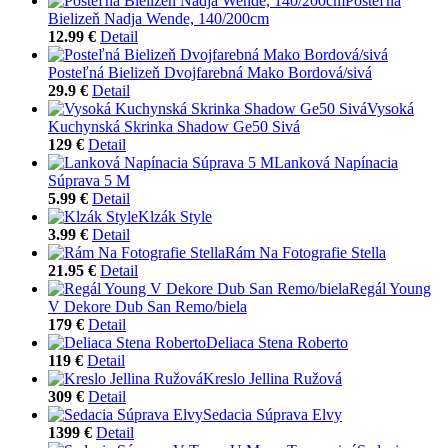
Posteľná
Bielizeň Nadja Wende, 140/200cm
12.99 €
Detail
Posteľná Bielizeň Dvojfarebná Mako Bordová/sivá
29.9 €
Detail
Vysoká
Kuchynská Skrinka Shadow Ge50 Sivá
129 €
Detail
Lanková Napínacia
Súprava 5 M
5.99 €
Detail
Klzák Style
3.99 €
Detail
Rám Na Fotografie Stella
21.95 €
Detail
Regál Young
V Dekore Dub San Remo/biela
179 €
Detail
Deliaca Stena Roberto
119 €
Detail
Kreslo Jellina Ružová
309 €
Detail
Sedacia Súprava Elvy
1399 €
Detail