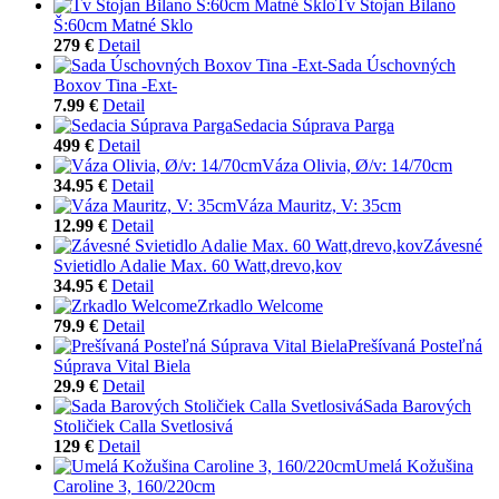
Tv Stojan Bilano
Š:60cm Matné Sklo
279 €
Detail
Sada Úschovných
Boxov Tina -Ext-
7.99 €
Detail
Sedacia Súprava Parga
499 €
Detail
Váza Olivia, Ø/v: 14/70cm
34.95 €
Detail
Váza Mauritz, V: 35cm
12.99 €
Detail
Závesné
Svietidlo Adalie Max. 60 Watt,drevo,kov
34.95 €
Detail
Zrkadlo Welcome
79.9 €
Detail
Prešívaná Posteľná
Súprava Vital Biela
29.9 €
Detail
Sada Barových
Stoličiek Calla Svetlosivá
129 €
Detail
Umelá Kožušina
Caroline 3, 160/220cm