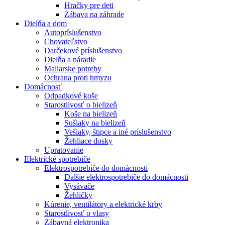
Hračky pre deti
Zábava na záhrade
Dielňa a dom
Autopríslušenstvo
Chovateľstvo
Darčekové príslušenstvo
Dielňa a náradie
Maliarske potreby
Ochrana proti hmyzu
Domácnosť
Odpadkové koše
Starostlivosť o bielizeň
Koše na bielizeň
Sušiaky na bielizeň
Vešiaky, štipce a iné príslušenstvo
Žehliace dosky
Upratovanie
Elektrické spotrebiče
Elektrospotrebiče do domácnosti
Dalšie elektrospotrebiče do domácnosti
Vysávače
Žehličky
Kúrenie, ventilátory a elektrické krby
Starostlivosť o vlasy
Zábavná elektronika