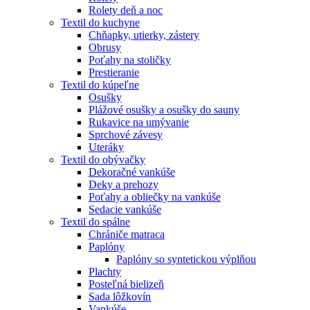
Rolety deň a noc
Textil do kuchyne
Chňapky, utierky, zástery
Obrusy
Poťahy na stoličky
Prestieranie
Textil do kúpeľne
Osušky
Plážové osušky a osušky do sauny
Rukavice na umývanie
Sprchové závesy
Uteráky
Textil do obývačky
Dekoračné vankúše
Deky a prehozy
Poťahy a obliečky na vankúše
Sedacie vankúše
Textil do spálne
Chrániče matraca
Paplóny
Paplóny so syntetickou výplňou
Plachty
Posteľná bielizeň
Sada lôžkovín
Vankúše