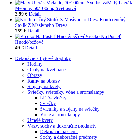
Malý Uterák
Melanie, 50/100cm, Svetlosivá
3.99 €
Detail
Konferenčný
Stolík Z Masívneho Dreva
259 €
Detail
Vrecko Na Posteľ
Hnedé/béžové
49 €
Detail
Dekorácie a bytové doplnky
Hodiny
Obaly na kvetináče
Obrazy
Rámy na obrazy
Stojany na kvety
Sviečky, svietniky, vône a aromalampy
LED-sviečky
Sviečky
Svietniky a stojany na sviečky
Vône a aromalampy
Umelé kvety
Vázy, sochy a dekoračné predmety
Dekorácie na stenu
Sochy a dekoračné predmety