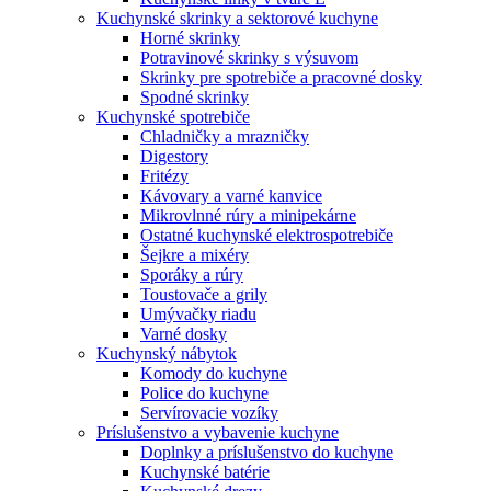
Kuchynské skrinky a sektorové kuchyne
Horné skrinky
Potravinové skrinky s výsuvom
Skrinky pre spotrebiče a pracovné dosky
Spodné skrinky
Kuchynské spotrebiče
Chladničky a mrazničky
Digestory
Fritézy
Kávovary a varné kanvice
Mikrovlnné rúry a minipekárne
Ostatné kuchynské elektrospotrebiče
Šejkre a mixéry
Sporáky a rúry
Toustovače a grily
Umývačky riadu
Varné dosky
Kuchynský nábytok
Komody do kuchyne
Police do kuchyne
Servírovacie vozíky
Príslušenstvo a vybavenie kuchyne
Doplnky a príslušenstvo do kuchyne
Kuchynské batérie