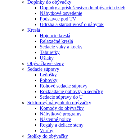
Doplnky do obývačky
Doplnky a príslušenstvo do obývacích izieb
Nábytkové osvetlenie
Podstavce pod TV
Údržba a starostlivosť o nábytok
Kreslá
Hojdacie kreslá
Relaxačné kreslá
Sedacie vaky a kocky
Taburetky
Ušiaky
Obývačkové steny
Sedacie súpravy
Leňošky
Pohovky
Rohové sedacie súpravy
Rozkladacie pohovky a sedačky
Sedacie súpravy do U
Sektorový nábytok do obývačky
Komody do obývačky
Nábytkové programy
Nástenné police
Regály a deliace steny
Vitríny
Stolíky do obývačky