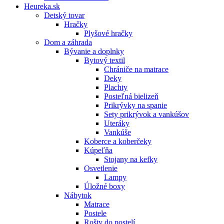
Heureka.sk
Detský tovar
Hračky
Plyšové hračky
Dom a záhrada
Bývanie a doplnky
Bytový textil
Chrániče na matrace
Deky
Plachty
Posteľná bielizeň
Prikrývky na spanie
Sety prikrývok a vankúšov
Uteráky
Vankúše
Koberce a koberčeky
Kúpeľňa
Stojany na kefky
Osvetlenie
Lampy
Úložné boxy
Nábytok
Matrace
Postele
Rošty do postelí