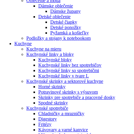
Oblečenie a móda
Dámske oblečenie
Dámske župany
Detské oblečenie
Detské čiapky
Detské ponožky
Pyžamká a košieľky
Podložky a stojany k notebookom
Kuchyne
Kuchyne na mieru
Kuchynské linky a bloky
Kuchynské bloky
Kuchynské linky bez spotrebičov
Kuchynské linky so spotrebičmi
Kuchynské linky v tvare L
Kuchynské skrinky a sektorové kuchyne
Horné skrinky
Potravinové skrinky s výsuvom
Skrinky pre spotrebiče a pracovné dosky
Spodné skrinky
Kuchynské spotrebiče
Chladničky a mrazničky
Digestory
Fritézy
Kávovary a varné kanvice