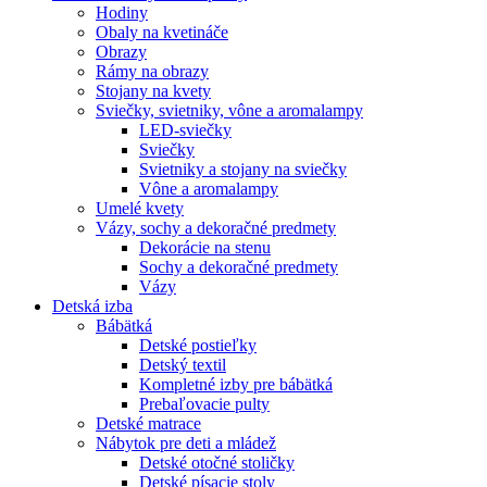
Hodiny
Obaly na kvetináče
Obrazy
Rámy na obrazy
Stojany na kvety
Sviečky, svietniky, vône a aromalampy
LED-sviečky
Sviečky
Svietniky a stojany na sviečky
Vône a aromalampy
Umelé kvety
Vázy, sochy a dekoračné predmety
Dekorácie na stenu
Sochy a dekoračné predmety
Vázy
Detská izba
Bábätká
Detské postieľky
Detský textil
Kompletné izby pre bábätká
Prebaľovacie pulty
Detské matrace
Nábytok pre deti a mládež
Detské otočné stoličky
Detské písacie stoly