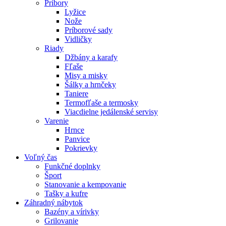
Príbory
Lyžice
Nože
Príborové sady
Vidličky
Riady
Džbány a karafy
Fľaše
Misy a misky
Šálky a hrnčeky
Taniere
Termofľaše a termosky
Viacdielne jedálenské servisy
Varenie
Hrnce
Panvice
Pokrievky
Voľný čas
Funkčné doplnky
Šport
Stanovanie a kempovanie
Tašky a kufre
Záhradný nábytok
Bazény a vírivky
Grilovanie