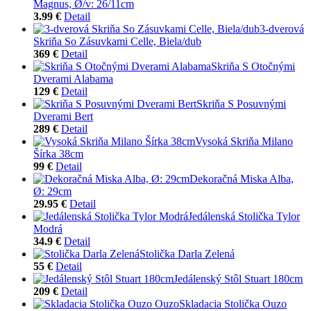
Magnus, Ø/v: 26/11cm
3.99 €
Detail
3-dverová
Skriňa So Zásuvkami Celle, Biela/dub
369 €
Detail
Skriňa S Otočnými
Dverami Alabama
129 €
Detail
Skriňa S Posuvnými
Dverami Bert
289 €
Detail
Vysoká Skriňa Milano
Šírka 38cm
99 €
Detail
Dekoračná Miska Alba,
Ø: 29cm
29.95 €
Detail
Jedálenská Stolička Tylor
Modrá
34.9 €
Detail
Stolička Darla Zelená
55 €
Detail
Jedálenský Stôl Stuart 180cm
209 €
Detail
Skladacia Stolička Ouzo