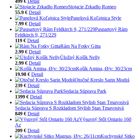
499 €
Detail
Stojacie Zrkadlo Romeo
55.9 €
Detail
Panelová Koľajnica Style
7.99 €
Detail
Paspartový Rám
Feldkirch 9, 271/229
119 €
Detail
Rám Na Fotky Gitta
2.99 €
Detail
Úložný Košík Nelly
2.99 €
Detail
Košík Amina, Ø/v: 30/23cm
19.98 €
Detail
Otočné Kreslo Sarin Modrá
239 €
Detail
Sedacia Súprava Park
1399 €
Detail
Sedacia Súprava S Rozkladom Stylish Stan Tmavosivá
849 €
Detail
Výsuvný Stôl Ontario 160
Az
209 €
Detail
Kuchynské Sitko