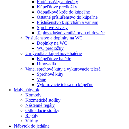
Froté osušky a uteráky
Kúpeľňové predložky
Odpadkové koše do kúpeľne
Ostatné príslušenstvo do kúpeľne
Príslušenstvo k sprchám a vaniam
Sprchové závesy
Teplovzdušné ventilátory a ohrievače
Príslušenstvo a doplnky na WC
Doplnky na WC
WC predložky
Umývadlá a kúpeľňové batérie
Kúpeľňové batérie
Umývadlá
Vane, sprchové kúty a vykurovacie telesá
Sprchové kúty
Vane
Vykurovacie telesá do kúpeľne
Malý nábytok
Komody
Kozmetické stolíky
Nástenné regály
Odkladacie stolíky
Regály
Vitríny
Nábytok do jedálne