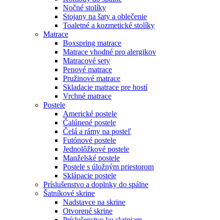
Nočné stolíky
Stojany na šaty a oblečenie
Toaletné a kozmetické stolíky
Matrace
Boxspring matrace
Matrace vhodné pro alergikov
Matracové sety
Penové matrace
Pružinové matrace
Skladacie matrace pre hostí
Vrchné matrace
Postele
Americké postele
Čalúnené postele
Čelá a rámy na posteľ
Futónové postele
Jednolôžkové postele
Manželské postele
Postele s úložným priestorom
Sklápacie postele
Príslušenstvo a doplnky do spálne
Šatníkové skrine
Nadstavce na skrine
Otvorené skrine
Príslušenstvo ku skriniam