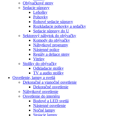
Obývačkové steny
Sedacie súpravy
Leňošky
Pohovky
Rohové sedacie súpravy
Rozkladacie pohovky a sedačky
Sedacie súpravy do U
Sektorový nábytok do obývačky
Komody do obývačky
Nábytkové programy
Nástenné police
Regály a deliace steny
Vitríny
Stolíky do obývačky
Odkladacie stolíky
TV a audio stolíky
Osvetlenie, lampy a svetlá
Dekoračné a vianočné osvetlenie
Dekoračné osvetlenie
Nábytkové osvetlenie
Osvetlenie do interiéru
Bodové a LED svetlá
Nástenné osvetlenie
Nočné lampy
Stojacie lampy