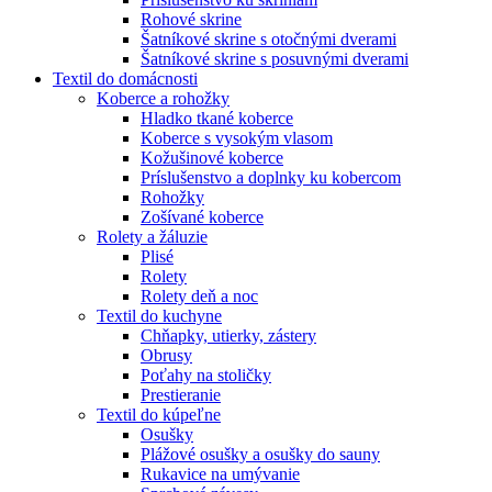
Rohové skrine
Šatníkové skrine s otočnými dverami
Šatníkové skrine s posuvnými dverami
Textil do domácnosti
Koberce a rohožky
Hladko tkané koberce
Koberce s vysokým vlasom
Kožušinové koberce
Príslušenstvo a doplnky ku kobercom
Rohožky
Zošívané koberce
Rolety a žáluzie
Plisé
Rolety
Rolety deň a noc
Textil do kuchyne
Chňapky, utierky, zástery
Obrusy
Poťahy na stoličky
Prestieranie
Textil do kúpeľne
Osušky
Plážové osušky a osušky do sauny
Rukavice na umývanie