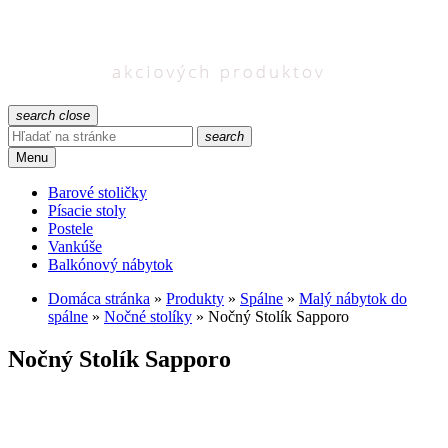
search
close
search
Menu
Barové stoličky
Písacie stoly
Postele
Vankúše
Balkónový nábytok
Domáca stránka
»
Produkty
»
Spálne
»
Malý nábytok do
spálne
»
Nočné stolíky
»
Nočný Stolík Sapporo
Nočný Stolík Sapporo