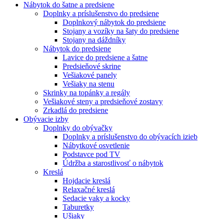
Nábytok do šatne a predsiene
Doplnky a príslušenstvo do predsiene
Doplnkový nábytok do predsiene
Stojany a vozíky na šaty do predsiene
Stojany na dáždníky
Nábytok do predsiene
Lavice do predsiene a šatne
Predsieňové skrine
Vešiakové panely
Vešiaky na stenu
Skrinky na topánky a regály
Vešiakové steny a predsieňové zostavy
Zrkadlá do predsiene
Obývacie izby
Doplnky do obývačky
Doplnky a príslušenstvo do obývacích izieb
Nábytkové osvetlenie
Podstavce pod TV
Údržba a starostlivosť o nábytok
Kreslá
Hojdacie kreslá
Relaxačné kreslá
Sedacie vaky a kocky
Taburetky
Ušiaky