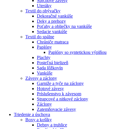
Sprchové závesy
Uteráky
Textil do obývačky
Dekoračné vankúše
Deky a prehozy
Poťahy a obliečky na vankúše
Sedacie vankúše
Textil do spálne
Chrániče matraca
Paplóny
Paplóny so syntetickou výplňou
Plachty
Posteľná bielizeň
Sada lôžkovín
Vankúše
Závesy a záclony
Garniže a tyče na záclony
Hotové závesy
Príslušenstvo k závesom
Strapcové a nitkové záclony
Záclony
Zatemňovacie závesy
Triedenie a úschova
Boxy a košíky
Debny a truhlice