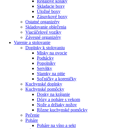
Regálové košíky
Skladacie boxy
Úložné boxy
Zásuvkové boxy
Ostatné organizéry
Skladovanie oblečenia
Viacúčelové vozíky
Závesné organizéry
Varenie a stolovanie
Doplnky k stolovaniu
Misky na ovocie
Podtácky
Popolníky
Servítky
Slamky na pitie
Soľničky a koreničky
Kuchynské doplnky
Kuchynské pomôcky
Dosky na krájanie
Dózy a poháre s vekom
Nože a držiaky nožov
Rôzne kuchynské pomôcky
Pečenie
Poháre
Poháre na víno a sekt