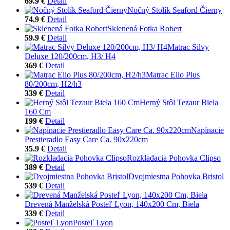
69.9 €
Detail
Nočný Stolík Seaford Čierny
74.9 €
Detail
Sklenená Fotka Robert
59.9 €
Detail
Matrac Silvy
Deluxe 120/200cm, H3/ H4
369 €
Detail
Matrac Elio Plus
80/200cm, H2/h3
339 €
Detail
Herný Stôl Tezaur Biela
160 Cm
199 €
Detail
Napínacie
Prestieradlo Easy Care Ca. 90x220cm
35.9 €
Detail
Rozkladacia Pohovka Clipso
389 €
Detail
Dvojmiestna Pohovka Bristol
539 €
Detail
Drevená Manželská Posteľ Lyon, 140x200 Cm, Biela
339 €
Detail
Posteľ Lyon