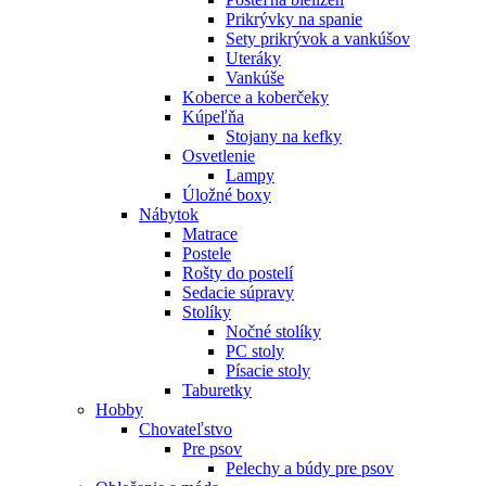
Prikrývky na spanie
Sety prikrývok a vankúšov
Uteráky
Vankúše
Koberce a koberčeky
Kúpeľňa
Stojany na kefky
Osvetlenie
Lampy
Úložné boxy
Nábytok
Matrace
Postele
Rošty do postelí
Sedacie súpravy
Stolíky
Nočné stolíky
PC stoly
Písacie stoly
Taburetky
Hobby
Chovateľstvo
Pre psov
Pelechy a búdy pre psov