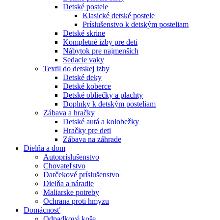
Detské postele
Klasické detské postele
Príslušenstvo k detským posteliam
Detské skrine
Kompletné izby pre deti
Nábytok pre najmenších
Sedacie vaky
Textil do detskej izby
Detské deky
Detské koberce
Detské obliečky a plachty
Doplnky k detským posteliam
Zábava a hračky
Detské autá a kolobežky
Hračky pre deti
Zábava na záhrade
Dielňa a dom
Autopríslušenstvo
Chovateľstvo
Darčekové príslušenstvo
Dielňa a náradie
Maliarske potreby
Ochrana proti hmyzu
Domácnosť
Odpadkové koše