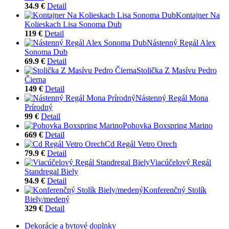
34.9 €
Detail
Kontajner Na
Kolieskach Lisa Sonoma Dub
119 €
Detail
Nástenný Regál Alex
Sonoma Dub
69.9 €
Detail
Stolička Z Masívu Pedro
Čierna
149 €
Detail
Nástenný Regál Mona
Prírodný
99 €
Detail
Pohovka Boxspring Marino
669 €
Detail
Cd Regál Vetro Orech
79.9 €
Detail
Viacúčelový Regál
Standregal Biely
94.9 €
Detail
Konferenčný Stolík
Biely/medený
329 €
Detail
Dekorácie a bytové doplnky