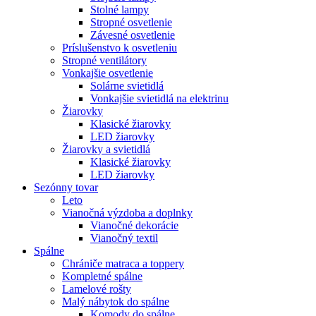
Stolné lampy
Stropné osvetlenie
Závesné osvetlenie
Príslušenstvo k osvetleniu
Stropné ventilátory
Vonkajšie osvetlenie
Solárne svietidlá
Vonkajšie svietidlá na elektrinu
Žiarovky
Klasické žiarovky
LED žiarovky
Žiarovky a svietidlá
Klasické žiarovky
LED žiarovky
Sezónny tovar
Leto
Vianočná výzdoba a doplnky
Vianočné dekorácie
Vianočný textil
Spálne
Chrániče matraca a toppery
Kompletné spálne
Lamelové rošty
Malý nábytok do spálne
Komody do spálne