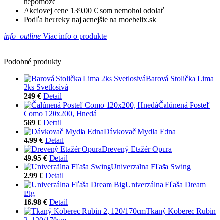
nepomôže
Akciovej cene 139.00 € som nemohol odolať.
Podľa heureky najlacnejšie na moebelix.sk
info_outline
Viac info o produkte
Podobné produkty
Barová Stolička Lima
2ks Svetlosivá
249 €
Detail
Čalúnená Posteľ
Como 120x200, Hnedá
569 €
Detail
Dávkovač Mydla Edna
4.99 €
Detail
Drevený Etažér Opura
49.95 €
Detail
Univerzálna Fľaša Swing
2.99 €
Detail
Univerzálna Fľaša Dream
Big
16.98 €
Detail
Tkaný Koberec Rubin
2, 120/170cm