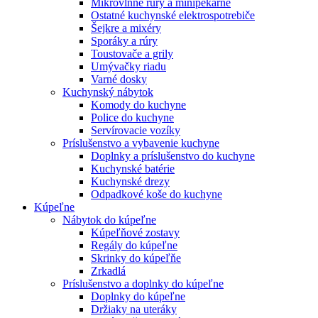
Mikrovlnné rúry a minipekárne
Ostatné kuchynské elektrospotrebiče
Šejkre a mixéry
Sporáky a rúry
Toustovače a grily
Umývačky riadu
Varné dosky
Kuchynský nábytok
Komody do kuchyne
Police do kuchyne
Servírovacie vozíky
Príslušenstvo a vybavenie kuchyne
Doplnky a príslušenstvo do kuchyne
Kuchynské batérie
Kuchynské drezy
Odpadkové koše do kuchyne
Kúpeľne
Nábytok do kúpeľne
Kúpeľňové zostavy
Regály do kúpeľne
Skrinky do kúpeľňe
Zrkadlá
Príslušenstvo a doplnky do kúpeľne
Doplnky do kúpeľne
Držiaky na uteráky