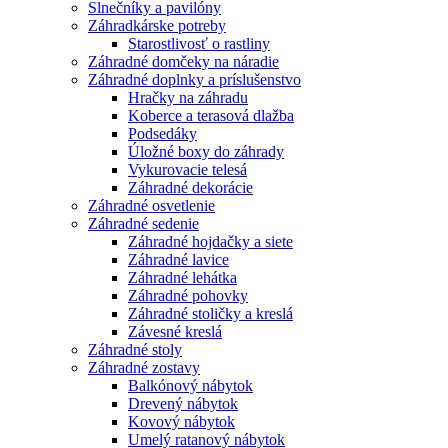
Slnečníky a pavilóny
Záhradkárske potreby
Starostlivosť o rastliny
Záhradné domčeky na náradie
Záhradné doplnky a príslušenstvo
Hračky na záhradu
Koberce a terasová dlažba
Podsedáky
Úložné boxy do záhrady
Vykurovacie telesá
Záhradné dekorácie
Záhradné osvetlenie
Záhradné sedenie
Záhradné hojdačky a siete
Záhradné lavice
Záhradné lehátka
Záhradné pohovky
Záhradné stoličky a kreslá
Závesné kreslá
Záhradné stoly
Záhradné zostavy
Balkónový nábytok
Drevený nábytok
Kovový nábytok
Umelý ratanový nábytok