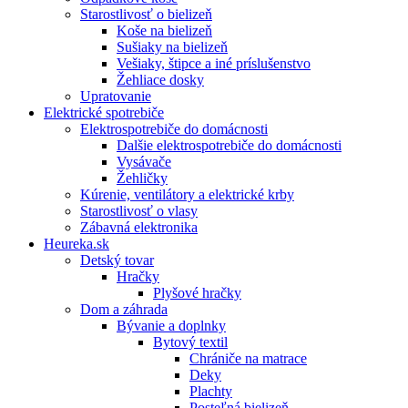
Starostlivosť o bielizeň
Koše na bielizeň
Sušiaky na bielizeň
Vešiaky, štipce a iné príslušenstvo
Žehliace dosky
Upratovanie
Elektrické spotrebiče
Elektrospotrebiče do domácnosti
Dalšie elektrospotrebiče do domácnosti
Vysávače
Žehličky
Kúrenie, ventilátory a elektrické krby
Starostlivosť o vlasy
Zábavná elektronika
Heureka.sk
Detský tovar
Hračky
Plyšové hračky
Dom a záhrada
Bývanie a doplnky
Bytový textil
Chrániče na matrace
Deky
Plachty
Posteľná bielizeň