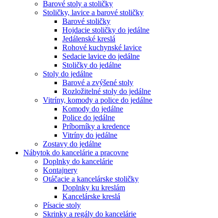
Barové stoly a stoličky
Stoličky, lavice a barové stoličky
Barové stoličky
Hojdacie stoličky do jedálne
Jedálenské kreslá
Rohové kuchynské lavice
Sedacie lavice do jedálne
Stoličky do jedálne
Stoly do jedálne
Barové a zvýšené stoly
Rozložitelné stoly do jedálne
Vitríny, komody a police do jedálne
Komody do jedálne
Police do jedálne
Príborníky a kredence
Vitríny do jedálne
Zostavy do jedálne
Nábytok do kancelárie a pracovne
Doplnky do kancelárie
Kontajnery
Otáčacie a kancelárske stoličky
Doplnky ku kreslám
Kancelárske kreslá
Písacie stoly
Skrinky a regály do kancelárie