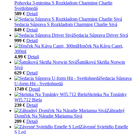
Pohovka 3-miestna S Rozkladom Charming Charlie
Svetlohnedá
589 €
Detail
Sedacia Súprava S Rozkladom Charming Charlie Sivá
849 €
Detail
Sedacia Súprava Driver Sivá
999 €
Detail
Hrnček Na Kávu Capri,
300ml
4.99 €
Detail
Šatníková Skriňa Norwin
Sivá
629 €
Detail
Sedacia Súprava
U-form Hit - Svetlohnedá
1749 €
Detail
Skrinka Na Topánky
Wl5.712 Biela
239 €
Detail
Záhradný
Domček Na Náradie Marianna Sivá
209 €
Detail
Závesné Svietidlo Emelle
S Led