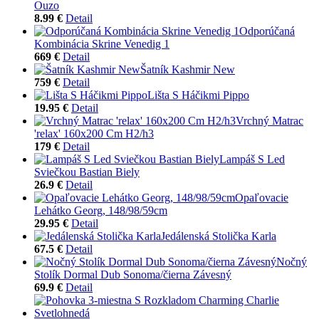
Ouzo
8.99 €
Detail
Odporúčaná
Kombinácia Skrine Venedig 1
669 €
Detail
Šatník Kashmir New
759 €
Detail
Lišta S Háčikmi Pippo
19.95 €
Detail
Vrchný Matrac
'relax' 160x200 Cm H2/h3
179 €
Detail
Lampáš S Led
Sviečkou Bastian Biely
26.9 €
Detail
Opaľovacie
Lehátko Georg, 148/98/59cm
29.95 €
Detail
Jedálenská Stolička Karla
67.5 €
Detail
Nočný
Stolík Dormal Dub Sonoma/čierna Závesný
69.9 €
Detail