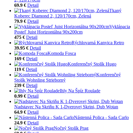
69.9 €
Detail
Tkaný
Koberec Diamond 2, 120/170cm, Zelená
79.9 €
Detail
Vyklápacia
Posteľ Juist Horizontálna 90x200cm
475 €
Detail
Rýchlovarná Kanvica Retro
39.95 €
Detail
Komoda Fosca
169 €
Detail
Konferenčný Stolík Hugo
119 €
Detail
Konferenčný
Stolík Wohnling Strieborný
239 €
Detail
Ihly Na Špíz Roulade
0.99 €
Detail
Nadstavec Na Skriňu K 1-Dverovej Skrini, Dub Wotan
64.9 €
Detail
Nástenná Polica - Sada Carlo
24.9 €
Detail
Nočný Stolík Prag