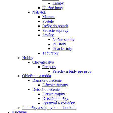
Lampy
Úložné boxy
Nábytok
Matrace
Postele
Rošty do postelí
Sedacie súpravy
Stolíky
Nočné stolíky
PC stoly
Písacie stoly
Taburetky
Hobby
Chovateľstvo
Pre psov
Pelechy a búdy pre psov
Oblečenie a móda
Dámske oblečenie
Dámske župany
Detské oblečenie
Detské čiapky
Detské ponožky
Pyžamká a košieľky
Podložky a stojany k notebookom
Kuchyne