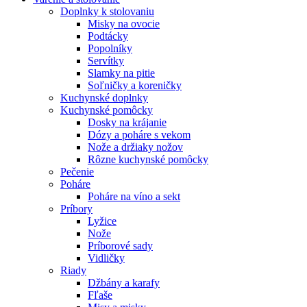
Doplnky k stolovaniu
Misky na ovocie
Podtácky
Popolníky
Servítky
Slamky na pitie
Soľničky a koreničky
Kuchynské doplnky
Kuchynské pomôcky
Dosky na krájanie
Dózy a poháre s vekom
Nože a držiaky nožov
Rôzne kuchynské pomôcky
Pečenie
Poháre
Poháre na víno a sekt
Príbory
Lyžice
Nože
Príborové sady
Vidličky
Riady
Džbány a karafy
Fľaše