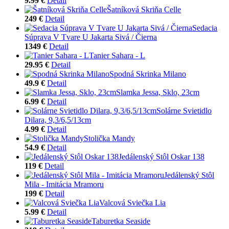
9.99 €
Detail
Šatníková Skriňa Celle
249 €
Detail
Sedacia
Súprava V Tvare U Jakarta Sivá / Čierna
1349 €
Detail
Tanier Sahara - L
29.95 €
Detail
Spodná Skrinka Milano
49.9 €
Detail
Slamka Jessa, Sklo, 23cm
6.99 €
Detail
Solárne Svietidlo
Dilara, 9,3/6,5/13cm
4.99 €
Detail
Stolička Mandy
54.9 €
Detail
Jedálenský Stôl Oskar 138
119 €
Detail
Jedálenský Stôl
Mila - Imitácia Mramoru
199 €
Detail
Valcová Sviečka Lia
5.99 €
Detail
Taburetka Seaside