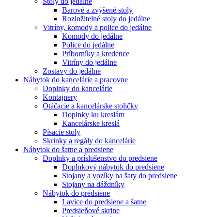
Stoly do jedálne
Barové a zvýšené stoly
Rozložitelné stoly do jedálne
Vitríny, komody a police do jedálne
Komody do jedálne
Police do jedálne
Príborníky a kredence
Vitríny do jedálne
Zostavy do jedálne
Nábytok do kancelárie a pracovne
Doplnky do kancelárie
Kontajnery
Otáčacie a kancelárske stoličky
Doplnky ku kreslám
Kancelárske kreslá
Písacie stoly
Skrinky a regály do kancelárie
Nábytok do šatne a predsiene
Doplnky a príslušenstvo do predsiene
Doplnkový nábytok do predsiene
Stojany a vozíky na šaty do predsiene
Stojany na dáždníky
Nábytok do predsiene
Lavice do predsiene a šatne
Predsieňové skrine