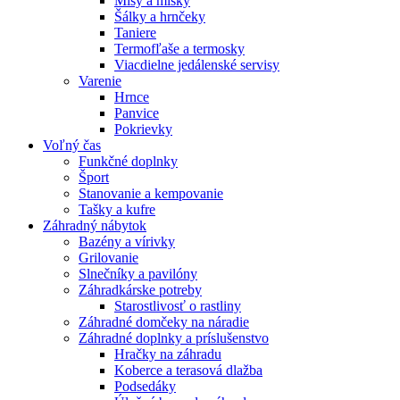
Misy a misky
Šálky a hrnčeky
Taniere
Termofľaše a termosky
Viacdielne jedálenské servisy
Varenie
Hrnce
Panvice
Pokrievky
Voľný čas
Funkčné doplnky
Šport
Stanovanie a kempovanie
Tašky a kufre
Záhradný nábytok
Bazény a vírivky
Grilovanie
Slnečníky a pavilóny
Záhradkárske potreby
Starostlivosť o rastliny
Záhradné domčeky na náradie
Záhradné doplnky a príslušenstvo
Hračky na záhradu
Koberce a terasová dlažba
Podsedáky