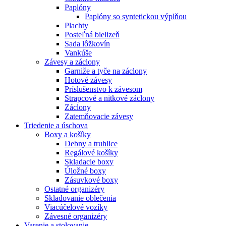
Paplóny
Paplóny so syntetickou výplňou
Plachty
Posteľná bielizeň
Sada lôžkovín
Vankúše
Závesy a záclony
Garniže a tyče na záclony
Hotové závesy
Príslušenstvo k závesom
Strapcové a nitkové záclony
Záclony
Zatemňovacie závesy
Triedenie a úschova
Boxy a košíky
Debny a truhlice
Regálové košíky
Skladacie boxy
Úložné boxy
Zásuvkové boxy
Ostatné organizéry
Skladovanie oblečenia
Viacúčelové vozíky
Závesné organizéry
Varenie a stolovanie