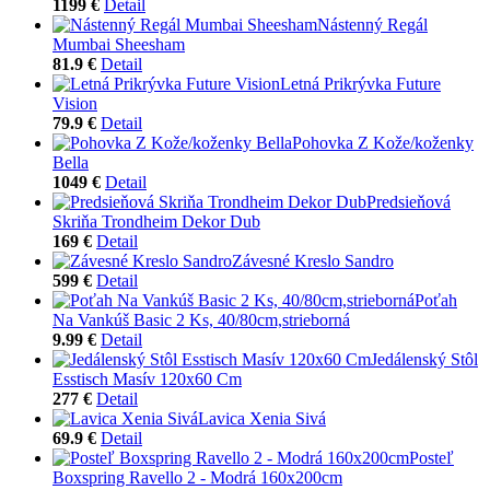
1199 €
Detail
Nástenný Regál
Mumbai Sheesham
81.9 €
Detail
Letná Prikrývka Future
Vision
79.9 €
Detail
Pohovka Z Kože/koženky
Bella
1049 €
Detail
Predsieňová
Skriňa Trondheim Dekor Dub
169 €
Detail
Závesné Kreslo Sandro
599 €
Detail
Poťah
Na Vankúš Basic 2 Ks, 40/80cm,strieborná
9.99 €
Detail
Jedálenský Stôl
Esstisch Masív 120x60 Cm
277 €
Detail
Lavica Xenia Sivá
69.9 €
Detail
Posteľ
Boxspring Ravello 2 - Modrá 160x200cm