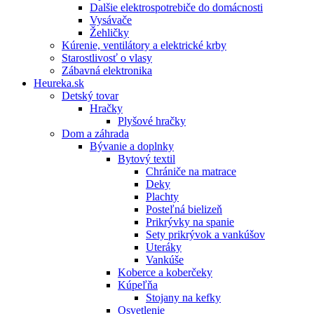
Dalšie elektrospotrebiče do domácnosti
Vysávače
Žehličky
Kúrenie, ventilátory a elektrické krby
Starostlivosť o vlasy
Zábavná elektronika
Heureka.sk
Detský tovar
Hračky
Plyšové hračky
Dom a záhrada
Bývanie a doplnky
Bytový textil
Chrániče na matrace
Deky
Plachty
Posteľná bielizeň
Prikrývky na spanie
Sety prikrývok a vankúšov
Uteráky
Vankúše
Koberce a koberčeky
Kúpeľňa
Stojany na kefky
Osvetlenie