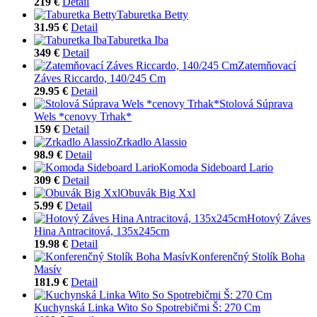
219 €
Detail
Taburetka Betty
31.95 €
Detail
Taburetka Iba
349 €
Detail
Zatemňovací
Záves Riccardo, 140/245 Cm
29.95 €
Detail
Stolová Súprava
Wels *cenovy Trhak*
159 €
Detail
Zrkadlo Alassio
98.9 €
Detail
Komoda Sideboard Lario
309 €
Detail
Obuvák Big Xxl
5.99 €
Detail
Hotový Záves
Hina Antracitová, 135x245cm
19.98 €
Detail
Konferenčný Stolík Boha
Masív
181.9 €
Detail
Kuchynská Linka Wito So Spotrebičmi Š: 270 Cm