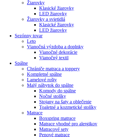
Žiarovky
Klasické žiarovky
LED žiarovky
Žiarovky a svietidlá
Klasické žiarovky
LED žiarovky
Sezónny tovar
Leto
Vianočná výzdoba a doplnky
Vianočné dekorácie
Vianočný textil
Spálne
Chrániče matraca a toppery
Kompletné spálne
Lamelové rošty
Malý nábytok do spálne
Komody do spálne
Nočné stolíky
Stojany na šaty a oblečenie
Toaletné a kozmetické stolíky
Matrace
Boxspring matrace
Matrace vhodné pro alergikov
Matracové sety
Penové matrace