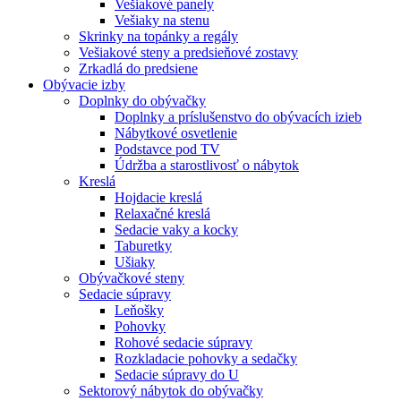
Vešiakové panely
Vešiaky na stenu
Skrinky na topánky a regály
Vešiakové steny a predsieňové zostavy
Zrkadlá do predsiene
Obývacie izby
Doplnky do obývačky
Doplnky a príslušenstvo do obývacích izieb
Nábytkové osvetlenie
Podstavce pod TV
Údržba a starostlivosť o nábytok
Kreslá
Hojdacie kreslá
Relaxačné kreslá
Sedacie vaky a kocky
Taburetky
Ušiaky
Obývačkové steny
Sedacie súpravy
Leňošky
Pohovky
Rohové sedacie súpravy
Rozkladacie pohovky a sedačky
Sedacie súpravy do U
Sektorový nábytok do obývačky