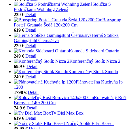
Stolička S
Podrúčkami Wohnling Zelená
239 €
Detail
Boxspring
Posteľ Granada Šedá 120x200 Cm
619 €
Detail
Herná Stolička
Gamingstuhl Čierna/sivá
229 €
Detail
Komoda Sideboard Ontario
249 €
Detail
Konferenčný Stolík Nizza 2
69.9 €
Detail
Konferenčný Stolík Smudo
249 €
Detail
Plánovateľná Kuchyňa Ip
1200
1798 €
Detail
Rolovateľný Rošt
Borovica 140x200 Cm
74.9 €
Detail
Tv Diel Max Box
619 €
Detail
Nočný Stolík Ella -Based-
38.95 €
Detail