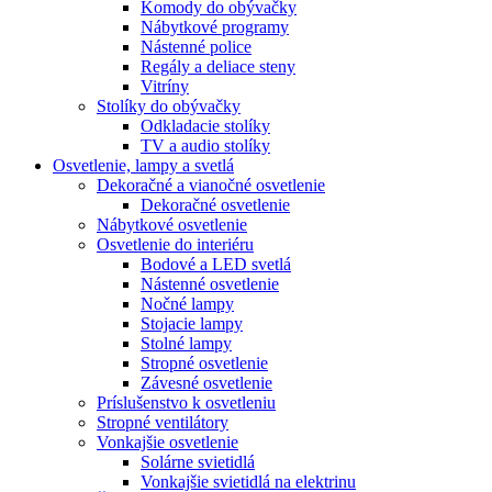
Komody do obývačky
Nábytkové programy
Nástenné police
Regály a deliace steny
Vitríny
Stolíky do obývačky
Odkladacie stolíky
TV a audio stolíky
Osvetlenie, lampy a svetlá
Dekoračné a vianočné osvetlenie
Dekoračné osvetlenie
Nábytkové osvetlenie
Osvetlenie do interiéru
Bodové a LED svetlá
Nástenné osvetlenie
Nočné lampy
Stojacie lampy
Stolné lampy
Stropné osvetlenie
Závesné osvetlenie
Príslušenstvo k osvetleniu
Stropné ventilátory
Vonkajšie osvetlenie
Solárne svietidlá
Vonkajšie svietidlá na elektrinu