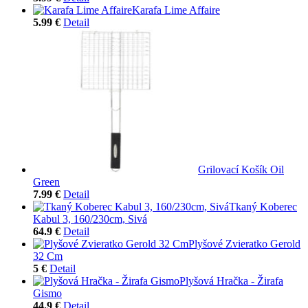
Karafa Lime Affaire
5.99 €
Detail
Grilovací Košík Oil
Green
7.99 €
Detail
Tkaný Koberec
Kabul 3, 160/230cm, Sivá
64.9 €
Detail
Plyšové Zvieratko Gerold
32 Cm
5 €
Detail
Plyšová Hračka - Žirafa
Gismo
44.9 €
Detail