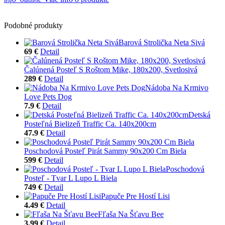
Podobné produkty
Barová Strolička Neta Sivá
69 €
Detail
Čalúnená Posteľ S Roštom Mike, 180x200, Svetlosivá
289 €
Detail
Nádoba Na Krmivo
Love Pets Dog
7.9 €
Detail
Detská
Posteľná Bielizeň Traffic Ca. 140x200cm
47.9 €
Detail
Poschodová Posteľ Pirát Sammy 90x200 Cm Biela
599 €
Detail
Poschodová
Posteľ - Tvar L Lupo L Biela
749 €
Detail
Papuče Pre Hostí Lisi
4.49 €
Detail
Fľaša Na Šťavu Bee
3.99 €
Detail