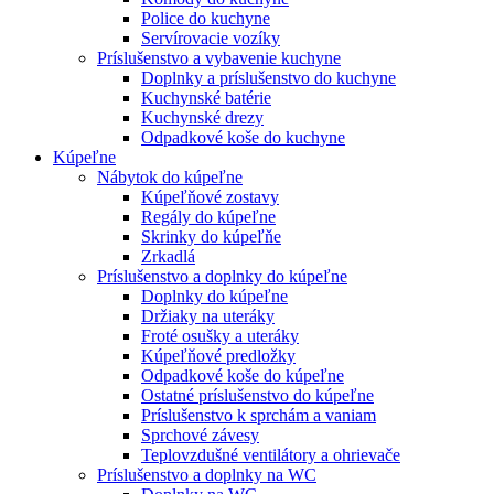
Police do kuchyne
Servírovacie vozíky
Príslušenstvo a vybavenie kuchyne
Doplnky a príslušenstvo do kuchyne
Kuchynské batérie
Kuchynské drezy
Odpadkové koše do kuchyne
Kúpeľne
Nábytok do kúpeľne
Kúpeľňové zostavy
Regály do kúpeľne
Skrinky do kúpeľňe
Zrkadlá
Príslušenstvo a doplnky do kúpeľne
Doplnky do kúpeľne
Držiaky na uteráky
Froté osušky a uteráky
Kúpeľňové predložky
Odpadkové koše do kúpeľne
Ostatné príslušenstvo do kúpeľne
Príslušenstvo k sprchám a vaniam
Sprchové závesy
Teplovzdušné ventilátory a ohrievače
Príslušenstvo a doplnky na WC