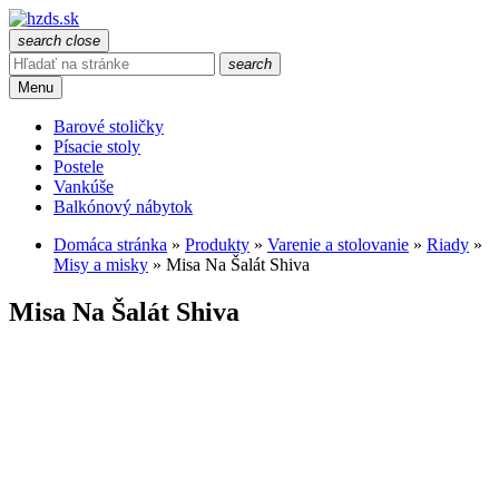
search
close
search
Menu
Barové stoličky
Písacie stoly
Postele
Vankúše
Balkónový nábytok
Domáca stránka
»
Produkty
»
Varenie a stolovanie
»
Riady
»
Misy a misky
»
Misa Na Šalát Shiva
Misa Na Šalát Shiva