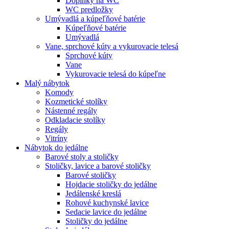
Doplnky na WC
WC predložky
Umývadlá a kúpeľňové batérie
Kúpeľňové batérie
Umývadlá
Vane, sprchové kúty a vykurovacie telesá
Sprchové kúty
Vane
Vykurovacie telesá do kúpeľne
Malý nábytok
Komody
Kozmetické stolíky
Nástenné regály
Odkladacie stolíky
Regály
Vitríny
Nábytok do jedálne
Barové stoly a stoličky
Stoličky, lavice a barové stoličky
Barové stoličky
Hojdacie stoličky do jedálne
Jedálenské kreslá
Rohové kuchynské lavice
Sedacie lavice do jedálne
Stoličky do jedálne