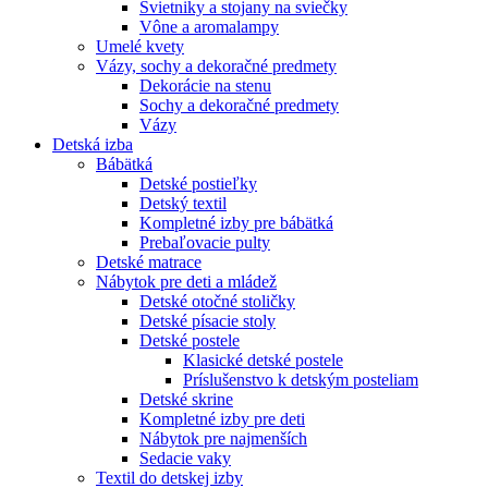
Svietniky a stojany na sviečky
Vône a aromalampy
Umelé kvety
Vázy, sochy a dekoračné predmety
Dekorácie na stenu
Sochy a dekoračné predmety
Vázy
Detská izba
Bábätká
Detské postieľky
Detský textil
Kompletné izby pre bábätká
Prebaľovacie pulty
Detské matrace
Nábytok pre deti a mládež
Detské otočné stoličky
Detské písacie stoly
Detské postele
Klasické detské postele
Príslušenstvo k detským posteliam
Detské skrine
Kompletné izby pre deti
Nábytok pre najmenších
Sedacie vaky
Textil do detskej izby