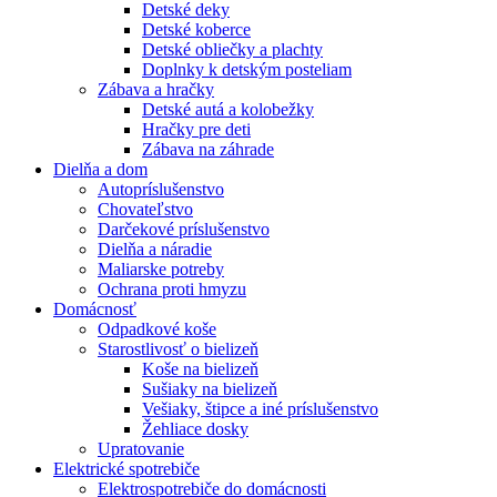
Detské deky
Detské koberce
Detské obliečky a plachty
Doplnky k detským posteliam
Zábava a hračky
Detské autá a kolobežky
Hračky pre deti
Zábava na záhrade
Dielňa a dom
Autopríslušenstvo
Chovateľstvo
Darčekové príslušenstvo
Dielňa a náradie
Maliarske potreby
Ochrana proti hmyzu
Domácnosť
Odpadkové koše
Starostlivosť o bielizeň
Koše na bielizeň
Sušiaky na bielizeň
Vešiaky, štipce a iné príslušenstvo
Žehliace dosky
Upratovanie
Elektrické spotrebiče
Elektrospotrebiče do domácnosti