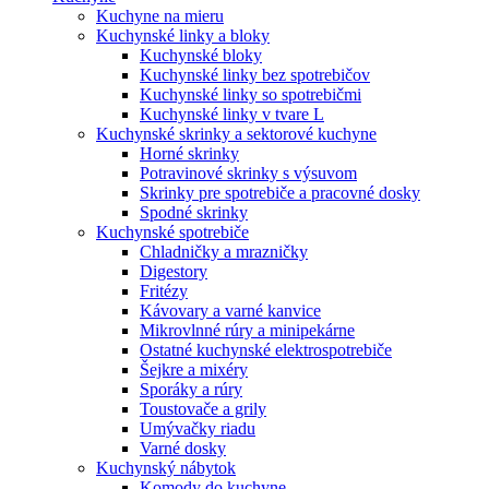
Kuchyne na mieru
Kuchynské linky a bloky
Kuchynské bloky
Kuchynské linky bez spotrebičov
Kuchynské linky so spotrebičmi
Kuchynské linky v tvare L
Kuchynské skrinky a sektorové kuchyne
Horné skrinky
Potravinové skrinky s výsuvom
Skrinky pre spotrebiče a pracovné dosky
Spodné skrinky
Kuchynské spotrebiče
Chladničky a mrazničky
Digestory
Fritézy
Kávovary a varné kanvice
Mikrovlnné rúry a minipekárne
Ostatné kuchynské elektrospotrebiče
Šejkre a mixéry
Sporáky a rúry
Toustovače a grily
Umývačky riadu
Varné dosky
Kuchynský nábytok
Komody do kuchyne